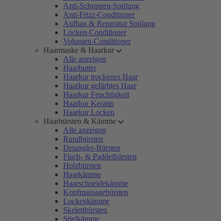
Anti-Schuppen-Spülung
Anti-Frizz-Conditioner
Aufbau & Reparatur Spülung
Locken-Conditioner
Volumen-Conditioner
Haarmaske & Haarkur
Alle anzeigen
Haarbutter
Haarkur trockenes Haar
Haarkur gefärbtes Haar
Haarkur Feuchtigkeit
Haarkur Keratin
Haarkur Locken
Haarbürsten & Kämme
Alle anzeigen
Rundbürsten
Detangler-Bürsten
Flach- & Paddelbürsten
Holzbürsten
Haarkämme
Haarschneidekämme
Kopfmassagebürsten
Lockenkämme
Skelettbürsten
Stielkämme