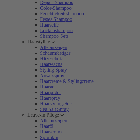
Repair-Shampoo
Color-Shampoo
Feuchtigkeitsshampoo
Festes Shampoo
Haarseife
Lockenshampoo
Shampoo-Sets
Haarstyling
Alle anzeigen
Schaumfestiger
Hitzeschutz
Haarwachs
Styling Spray
Ansatzspray
Haarcreme & Stylingcreme
Haargel
Haarpuder
Haarspray
Haarstyling-Sets
Sea Salt Spray
Leave-In Pflege
Alle anzeigen
Haaröl
Haarserum
Sprühkur