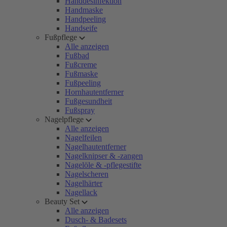
Handdesinfektion
Handmaske
Handpeeling
Handseife
Fußpflege
Alle anzeigen
Fußbad
Fußcreme
Fußmaske
Fußpeeling
Hornhautentferner
Fußgesundheit
Fußspray
Nagelpflege
Alle anzeigen
Nagelfeilen
Nagelhautentferner
Nagelknipser & -zangen
Nagelöle & -pflegestifte
Nagelscheren
Nagelhärter
Nagellack
Beauty Set
Alle anzeigen
Dusch- & Badesets