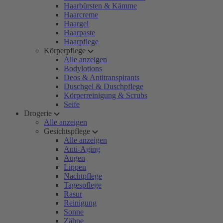
Haarbürsten & Kämme
Haarcreme
Haargel
Haarpaste
Haarpflege
Körperpflege
Alle anzeigen
Bodylotions
Deos & Antitranspirants
Duschgel & Duschpflege
Körperreinigung & Scrubs
Seife
Drogerie
Alle anzeigen
Gesichtspflege
Alle anzeigen
Anti-Aging
Augen
Lippen
Nachtpflege
Tagespflege
Rasur
Reinigung
Sonne
Zähne