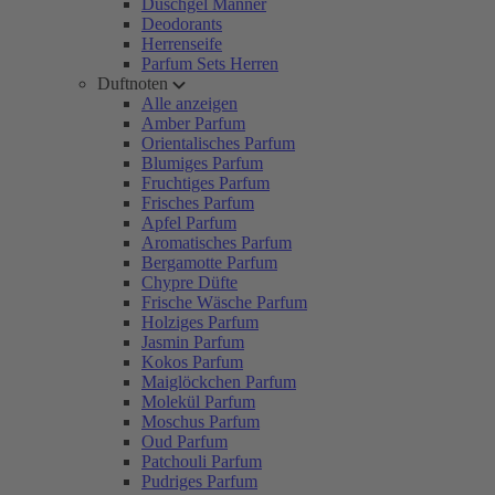
Duschgel Männer
Deodorants
Herrenseife
Parfum Sets Herren
Duftnoten
Alle anzeigen
Amber Parfum
Orientalisches Parfum
Blumiges Parfum
Fruchtiges Parfum
Frisches Parfum
Apfel Parfum
Aromatisches Parfum
Bergamotte Parfum
Chypre Düfte
Frische Wäsche Parfum
Holziges Parfum
Jasmin Parfum
Kokos Parfum
Maiglöckchen Parfum
Molekül Parfum
Moschus Parfum
Oud Parfum
Patchouli Parfum
Pudriges Parfum