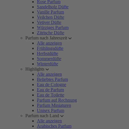
Rose Parfum
Sandelholz Düfte
Vanille Parfum
Veilchen Düfte
Vetiver Düfte
Würziges Parfum
Zitrische Düfte
Parfum nach Jahreszeit
Alle anzeigen
Frühlingsdüfte
Herbstdüfte
Sommerdüfte
Winterdüfte
Highlights
Alle anzeigen
Beliebtes Parfum
Eau de Cologne
Eau de Parfum
Eau de Toilette
Parfum auf Rechnung
Parfum Miniaturen
Unisex Parfum
Parfum nach Land
Alle anzeigen
Arabisches Parfum