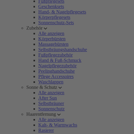
Fußpflegesets
Geschenksets
Hand- & Nagelpflegesets
Körperpflegesets
Sonnenschutz-Sets
Zubehör
Alle anzeigen
Körperbürsten
Massagebürsten
Selbstbräungshandschuhe
Fußpflegezubehör
Hand & Fuß-Schmuck
Nagelpflegezubehör
Peelinghandschuhe
Pflege Accessoires
Waschlappen
Sonne & Schutz
Alle anzeigen
After Sun
Selbstbräuner
Sonnenschutz
Haarentfernung
Alle anzeigen
Kalt- & Warmwachs
Rasierer