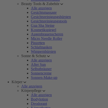
Beauty Tools & Zubehör
Alle anzeigen
Gesichtsmassage
Gesichtsreinigungsbürsten
Gesichtsreinigungstools
Gua Sha Steine
Kosmetikspiegel
Augenbrauenscheren
Micro Needle Roller
Pinzetten
Schlafmasken
Wimpernbürsten
Sonne & Schutz
Alle anzeigen
After Sun
Selbstbräuner
Sonnencreme
Sonnen-Make-up
Körper
Alle anzeigen
Körperpflege
Alle anzeigen
Bodylotion
Deodorant
Körperbutter