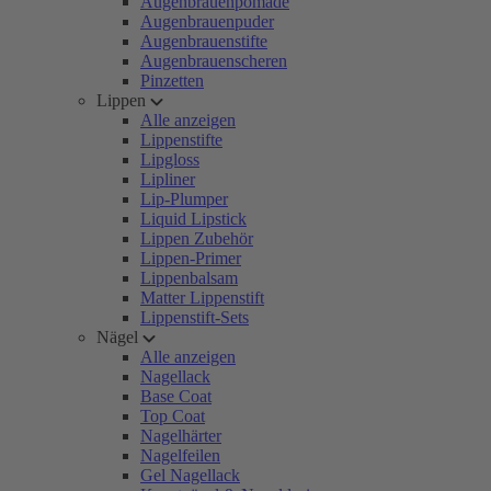
Augenbrauenpomade
Augenbrauenpuder
Augenbrauenstifte
Augenbrauenscheren
Pinzetten
Lippen
Alle anzeigen
Lippenstifte
Lipgloss
Lipliner
Lip-Plumper
Liquid Lipstick
Lippen Zubehör
Lippen-Primer
Lippenbalsam
Matter Lippenstift
Lippenstift-Sets
Nägel
Alle anzeigen
Nagellack
Base Coat
Top Coat
Nagelhärter
Nagelfeilen
Gel Nagellack