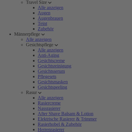
Travel Size
Alle anzeigen
Augen
Augenbrauen
Teint
Zubehör
Männerpflege
Alle anzeigen
Gesichtspflege
Alle anzeigen
Anti-Aging
Gesichtscreme
Gesichtsreinigung
Gesichtsserum
Pflegesets
Gesichtsmasken
Gesichtspeeling
Rasur
Alle anzeigen
Rasiercreme
Nassrasierer
After Shave Balsam & Lotion
Elektrische Rasierer & Trimmer
Rasierhobel & Zubehör
Herrenrasierer