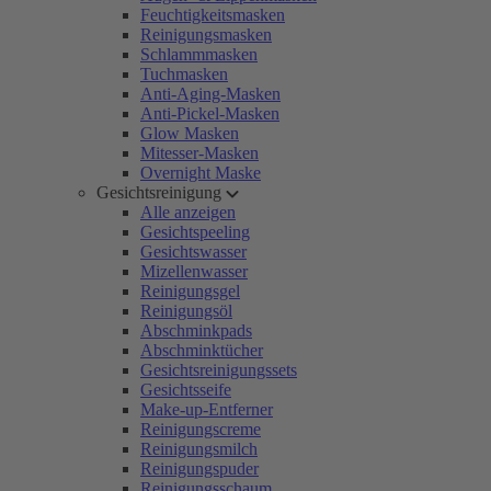
Feuchtigkeitsmasken
Reinigungsmasken
Schlammmasken
Tuchmasken
Anti-Aging-Masken
Anti-Pickel-Masken
Glow Masken
Mitesser-Masken
Overnight Maske
Gesichtsreinigung
Alle anzeigen
Gesichtspeeling
Gesichtswasser
Mizellenwasser
Reinigungsgel
Reinigungsöl
Abschminkpads
Abschminktücher
Gesichtsreinigungssets
Gesichtsseife
Make-up-Entferner
Reinigungscreme
Reinigungsmilch
Reinigungspuder
Reinigungsschaum