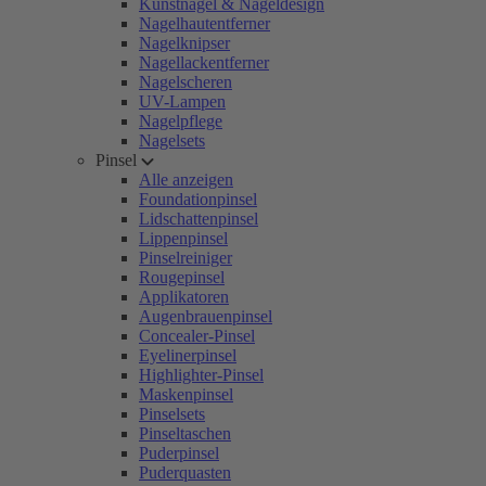
Kunstnägel & Nageldesign
Nagelhautentferner
Nagelknipser
Nagellackentferner
Nagelscheren
UV-Lampen
Nagelpflege
Nagelsets
Pinsel
Alle anzeigen
Foundationpinsel
Lidschattenpinsel
Lippenpinsel
Pinselreiniger
Rougepinsel
Applikatoren
Augenbrauenpinsel
Concealer-Pinsel
Eyelinerpinsel
Highlighter-Pinsel
Maskenpinsel
Pinselsets
Pinseltaschen
Puderpinsel
Puderquasten