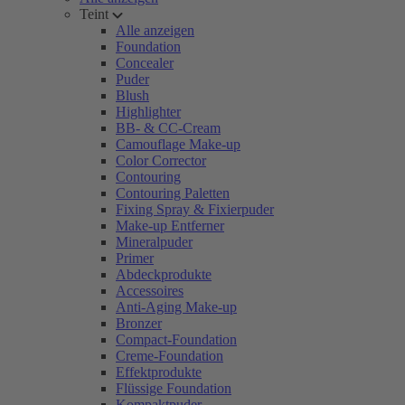
Teint
Alle anzeigen
Foundation
Concealer
Puder
Blush
Highlighter
BB- & CC-Cream
Camouflage Make-up
Color Corrector
Contouring
Contouring Paletten
Fixing Spray & Fixierpuder
Make-up Entferner
Mineralpuder
Primer
Abdeckprodukte
Accessoires
Anti-Aging Make-up
Bronzer
Compact-Foundation
Creme-Foundation
Effektprodukte
Flüssige Foundation
Kompaktpuder