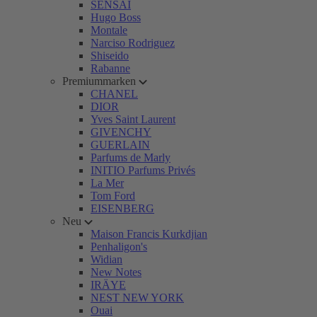
SENSAI
Hugo Boss
Montale
Narciso Rodriguez
Shiseido
Rabanne
Premiummarken
CHANEL
DIOR
Yves Saint Laurent
GIVENCHY
GUERLAIN
Parfums de Marly
INITIO Parfums Privés
La Mer
Tom Ford
EISENBERG
Neu
Maison Francis Kurkdjian
Penhaligon's
Widian
New Notes
IRÄYE
NEST NEW YORK
Ouai