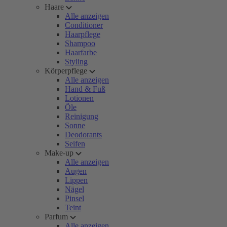
Haare
Alle anzeigen
Conditioner
Haarpflege
Shampoo
Haarfarbe
Styling
Körperpflege
Alle anzeigen
Hand & Fuß
Lotionen
Öle
Reinigung
Sonne
Deodorants
Seifen
Make-up
Alle anzeigen
Augen
Lippen
Nägel
Pinsel
Teint
Parfum
Alle anzeigen