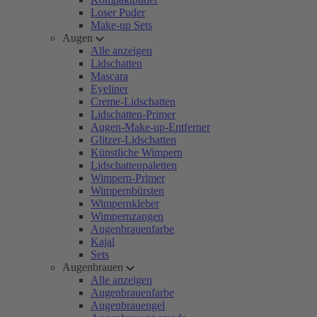
Loser Puder
Make-up Sets
Augen
Alle anzeigen
Lidschatten
Mascara
Eyeliner
Creme-Lidschatten
Lidschatten-Primer
Augen-Make-up-Entferner
Glitzer-Lidschatten
Künstliche Wimpern
Lidschattenpaletten
Wimpern-Primer
Wimpernbürsten
Wimpernkleber
Wimpernzangen
Augenbrauenfarbe
Kajal
Sets
Augenbrauen
Alle anzeigen
Augenbrauenfarbe
Augenbrauengel