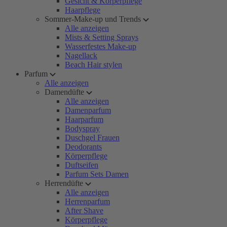
Gesicht & Körperpflege
Haarpflege
Sommer-Make-up und Trends
Alle anzeigen
Mists & Setting Sprays
Wasserfestes Make-up
Nagellack
Beach Hair stylen
Parfum
Alle anzeigen
Damendüfte
Alle anzeigen
Damenparfum
Haarparfum
Bodyspray
Duschgel Frauen
Deodorants
Körperpflege
Duftseifen
Parfum Sets Damen
Herrendüfte
Alle anzeigen
Herrenparfum
After Shave
Körperpflege