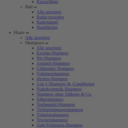
Rasurpflege
Bad
Alle anzeigen
Badaccessoires
Bademäntel
Handtücher
Haare
Alle anzeigen
Shampoos
Alle anzeigen
Keratin-Shampoo
Pre-Shampoo
Arganöl-Shampoo
Glättendes Shampoo
Volumenshampoo
Herren-Shampoo
2-in-1-Shampoo & -Conditioner
Naturkosmetik-Shampoo
Shampoo ohne Silikone & Co.
Silbershampoo
Teebaumöl-Shampoo
Tiefenreinigungsshampoo
Tönungsshampoo
Trockenshampoo
Anti-Schuppen-Shampoo