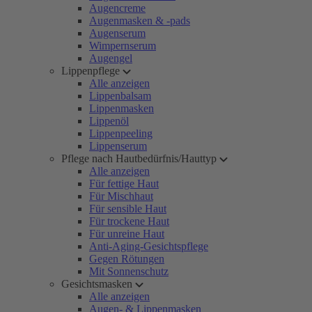
Augencreme
Augenmasken & -pads
Augenserum
Wimpernserum
Augengel
Lippenpflege
Alle anzeigen
Lippenbalsam
Lippenmasken
Lippenöl
Lippenpeeling
Lippenserum
Pflege nach Hautbedürfnis/Hauttyp
Alle anzeigen
Für fettige Haut
Für Mischhaut
Für sensible Haut
Für trockene Haut
Für unreine Haut
Anti-Aging-Gesichtspflege
Gegen Rötungen
Mit Sonnenschutz
Gesichtsmasken
Alle anzeigen
Augen- & Lippenmasken