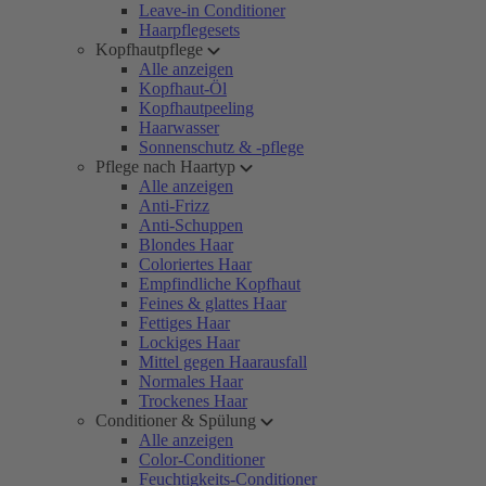
Leave-in Conditioner
Haarpflegesets
Kopfhautpflege
Alle anzeigen
Kopfhaut-Öl
Kopfhautpeeling
Haarwasser
Sonnenschutz & -pflege
Pflege nach Haartyp
Alle anzeigen
Anti-Frizz
Anti-Schuppen
Blondes Haar
Coloriertes Haar
Empfindliche Kopfhaut
Feines & glattes Haar
Fettiges Haar
Lockiges Haar
Mittel gegen Haarausfall
Normales Haar
Trockenes Haar
Conditioner & Spülung
Alle anzeigen
Color-Conditioner
Feuchtigkeits-Conditioner