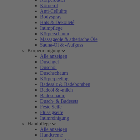
Körperöl
Anti-Cellulite
Bodyspray
Hals & Dekolleté
Intimpflege
Körperschaum
Massageöle & ätherische Öle
Sauna-Öl & -Aufguss
Körperreinigung
Alle anzeigen
Duschgel
Duschöl
Duschschaum
Körperpeeling
Badesalz & Badebomben
Badeöl & -milch
Badeschaum
Dusch- & Badesets
Feste Seife
Flüssigseife
Intimreinigung
Handpflege
Alle anzeigen
Handcreme