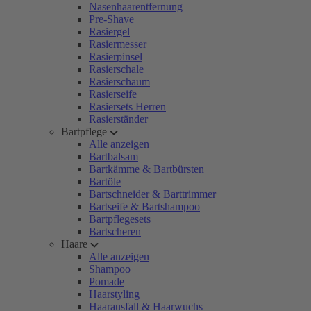
Nasenhaarentfernung
Pre-Shave
Rasiergel
Rasiermesser
Rasierpinsel
Rasierschale
Rasierschaum
Rasierseife
Rasiersets Herren
Rasierständer
Bartpflege
Alle anzeigen
Bartbalsam
Bartkämme & Bartbürsten
Bartöle
Bartschneider & Barttrimmer
Bartseife & Bartshampoo
Bartpflegesets
Bartscheren
Haare
Alle anzeigen
Shampoo
Pomade
Haarstyling
Haarausfall & Haarwuchs