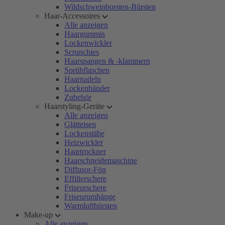
Wildschweinborsten-Bürsten
Haar-Accessoires
Alle anzeigen
Haargummis
Lockenwickler
Scrunchies
Haarspangen & -klammern
Sprühflaschen
Haarnadeln
Lockenbänder
Zubehör
Haarstyling-Geräte
Alle anzeigen
Glätteisen
Lockenstäbe
Heizwickler
Haartrockner
Haarschneidemaschine
Diffusor-Fön
Effilierschere
Friseurschere
Friseurumhänge
Warmluftbürsten
Make-up
Alle anzeigen