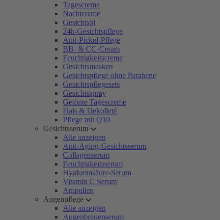
Tagescreme
Nachtcreme
Gesichtsöl
24h-Gesichtspflege
Anti-Pickel-Pflege
BB- & CC-Cream
Feuchtigkeitscreme
Gesichtsmasken
Gesichtspflege ohne Parabene
Gesichtspflegesets
Gesichtsspray
Getönte Tagescreme
Hals & Dekolleté
Pflege mit Q10
Gesichtsserum
Alle anzeigen
Anti-Aging-Gesichtsserum
Collagenserum
Feuchtigkeitsserum
Hyaluronsäure-Serum
Vitamin C Serum
Ampullen
Augenpflege
Alle anzeigen
Augenbrauenserum