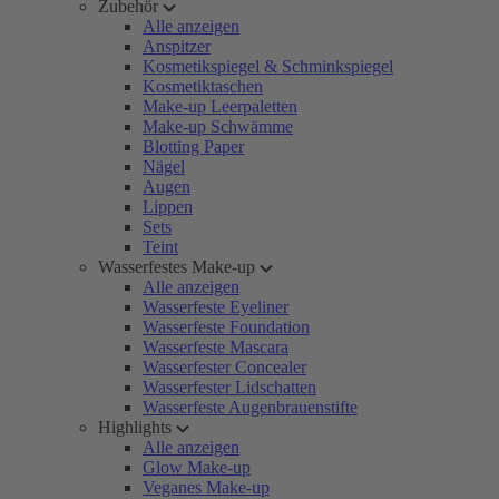
Zubehör
Alle anzeigen
Anspitzer
Kosmetikspiegel & Schminkspiegel
Kosmetiktaschen
Make-up Leerpaletten
Make-up Schwämme
Blotting Paper
Nägel
Augen
Lippen
Sets
Teint
Wasserfestes Make-up
Alle anzeigen
Wasserfeste Eyeliner
Wasserfeste Foundation
Wasserfeste Mascara
Wasserfester Concealer
Wasserfester Lidschatten
Wasserfeste Augenbrauenstifte
Highlights
Alle anzeigen
Glow Make-up
Veganes Make-up