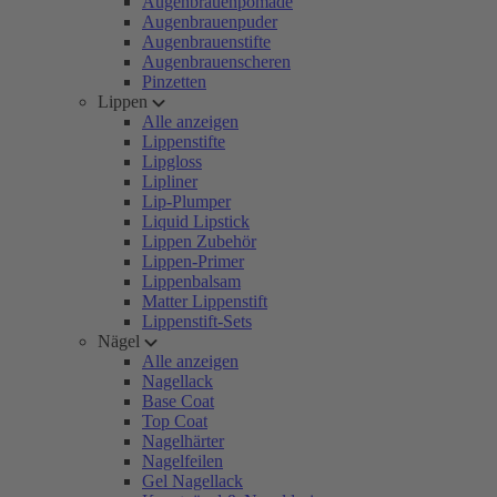
Augenbrauenpomade
Augenbrauenpuder
Augenbrauenstifte
Augenbrauenscheren
Pinzetten
Lippen
Alle anzeigen
Lippenstifte
Lipgloss
Lipliner
Lip-Plumper
Liquid Lipstick
Lippen Zubehör
Lippen-Primer
Lippenbalsam
Matter Lippenstift
Lippenstift-Sets
Nägel
Alle anzeigen
Nagellack
Base Coat
Top Coat
Nagelhärter
Nagelfeilen
Gel Nagellack