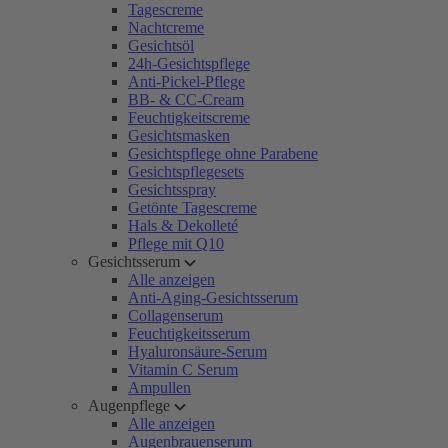
Tagescreme
Nachtcreme
Gesichtsöl
24h-Gesichtspflege
Anti-Pickel-Pflege
BB- & CC-Cream
Feuchtigkeitscreme
Gesichtsmasken
Gesichtspflege ohne Parabene
Gesichtspflegesets
Gesichtsspray
Getönte Tagescreme
Hals & Dekolleté
Pflege mit Q10
Gesichtsserum
Alle anzeigen
Anti-Aging-Gesichtsserum
Collagenserum
Feuchtigkeitsserum
Hyaluronsäure-Serum
Vitamin C Serum
Ampullen
Augenpflege
Alle anzeigen
Augenbrauenserum