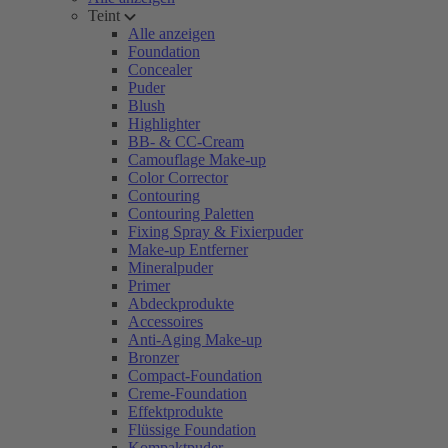
Teint
Alle anzeigen
Foundation
Concealer
Puder
Blush
Highlighter
BB- & CC-Cream
Camouflage Make-up
Color Corrector
Contouring
Contouring Paletten
Fixing Spray & Fixierpuder
Make-up Entferner
Mineralpuder
Primer
Abdeckprodukte
Accessoires
Anti-Aging Make-up
Bronzer
Compact-Foundation
Creme-Foundation
Effektprodukte
Flüssige Foundation
Kompaktpuder