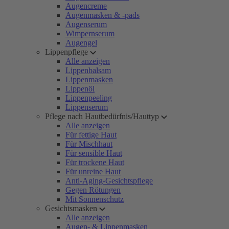
Augencreme
Augenmasken & -pads
Augenserum
Wimpernserum
Augengel
Lippenpflege
Alle anzeigen
Lippenbalsam
Lippenmasken
Lippenöl
Lippenpeeling
Lippenserum
Pflege nach Hautbedürfnis/Hauttyp
Alle anzeigen
Für fettige Haut
Für Mischhaut
Für sensible Haut
Für trockene Haut
Für unreine Haut
Anti-Aging-Gesichtspflege
Gegen Rötungen
Mit Sonnenschutz
Gesichtsmasken
Alle anzeigen
Augen- & Lippenmasken