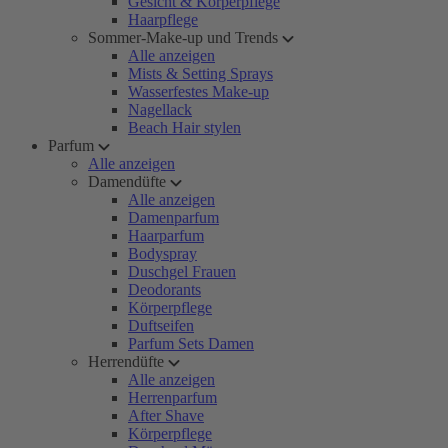
Gesicht & Körperpflege
Haarpflege
Sommer-Make-up und Trends
Alle anzeigen
Mists & Setting Sprays
Wasserfestes Make-up
Nagellack
Beach Hair stylen
Parfum
Alle anzeigen
Damendüfte
Alle anzeigen
Damenparfum
Haarparfum
Bodyspray
Duschgel Frauen
Deodorants
Körperpflege
Duftseifen
Parfum Sets Damen
Herrendüfte
Alle anzeigen
Herrenparfum
After Shave
Körperpflege