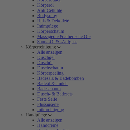
Körperöl
Anti-Cellulite
Bodyspray
Hals & Dekolleté
Intimpflege
Körperschaum
Massageöle & ätherische Öle
Sauna-Öl & -Aufguss
Körperreinigung
Alle anzeigen
Duschgel
Duschöl
Duschschaum
Körperpeeling
Badesalz & Badebomben
Badeöl & -milch
Badeschaum
Dusch- & Badesets
Feste Seife
Flüssigseife
Intimreinigung
Handpflege
Alle anzeigen
Handcreme