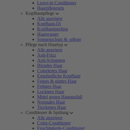
Leave-in Conditioner
Haarpflegesets
Kopfhautpflege
Alle anzeigen
Kopfhaut-Öl
Kopfhautpeeling
Haarwasser
Sonnenschutz & -pflege
Pflege nach Haartyp
Alle anzeigen
Anti-Frizz
Anti-Schuppen
Blondes Haar
Coloriertes Haar
Empfindliche Kopfhaut
Feines & glattes Haar
Fettiges Haar
Lockiges Haar
Mittel gegen Haarausfall
Normales Haar
Trockenes Haar
Conditioner & Spülung
Alle anzeigen
Color-Conditioner
Feuchtigkeits-Conditioner