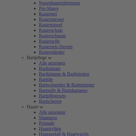
Nasenhaarentfernung
Pre-Shave
Rasiergel
Rasiermesser
Rasierpinsel
Rasierschale
Rasierschaum
Rasierseife
Rasiersets Herren
Rasierständer
Bartpflege
Alle anzeigen
Bartbalsam
Bartkämme & Bartbürsten
Bartöle
Bartschneider & Barttrimmer
Bartseife & Bartshampoo
Bartpflegesets
Bartscheren
Haare
Alle anzeigen
Shampoo
Pomade
Haarstyling
Haarausfall & Haarwuchs