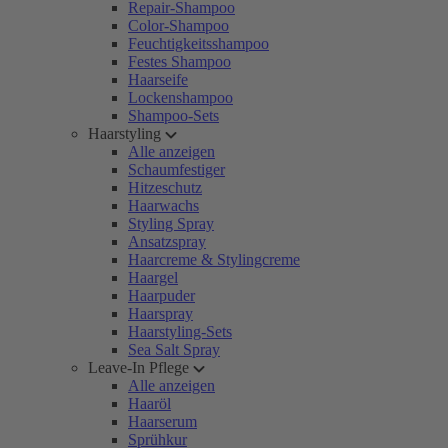
Repair-Shampoo
Color-Shampoo
Feuchtigkeitsshampoo
Festes Shampoo
Haarseife
Lockenshampoo
Shampoo-Sets
Haarstyling
Alle anzeigen
Schaumfestiger
Hitzeschutz
Haarwachs
Styling Spray
Ansatzspray
Haarcreme & Stylingcreme
Haargel
Haarpuder
Haarspray
Haarstyling-Sets
Sea Salt Spray
Leave-In Pflege
Alle anzeigen
Haaröl
Haarserum
Sprühkur