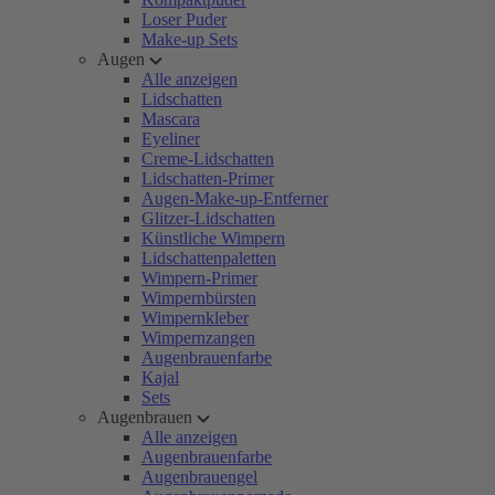
Loser Puder
Make-up Sets
Augen
Alle anzeigen
Lidschatten
Mascara
Eyeliner
Creme-Lidschatten
Lidschatten-Primer
Augen-Make-up-Entferner
Glitzer-Lidschatten
Künstliche Wimpern
Lidschattenpaletten
Wimpern-Primer
Wimpernbürsten
Wimpernkleber
Wimpernzangen
Augenbrauenfarbe
Kajal
Sets
Augenbrauen
Alle anzeigen
Augenbrauenfarbe
Augenbrauengel