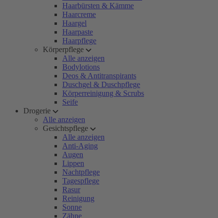
Haarbürsten & Kämme
Haarcreme
Haargel
Haarpaste
Haarpflege
Körperpflege
Alle anzeigen
Bodylotions
Deos & Antitranspirants
Duschgel & Duschpflege
Körperreinigung & Scrubs
Seife
Drogerie
Alle anzeigen
Gesichtspflege
Alle anzeigen
Anti-Aging
Augen
Lippen
Nachtpflege
Tagespflege
Rasur
Reinigung
Sonne
Zähne