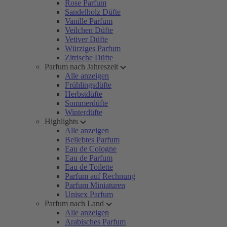
Rose Parfum
Sandelholz Düfte
Vanille Parfum
Veilchen Düfte
Vetiver Düfte
Würziges Parfum
Zitrische Düfte
Parfum nach Jahreszeit
Alle anzeigen
Frühlingsdüfte
Herbstdüfte
Sommerdüfte
Winterdüfte
Highlights
Alle anzeigen
Beliebtes Parfum
Eau de Cologne
Eau de Parfum
Eau de Toilette
Parfum auf Rechnung
Parfum Miniaturen
Unisex Parfum
Parfum nach Land
Alle anzeigen
Arabisches Parfum