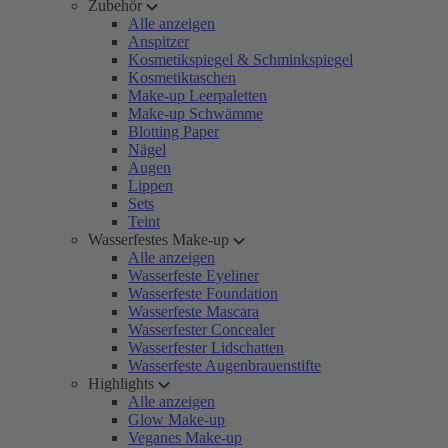
Zubehör
Alle anzeigen
Anspitzer
Kosmetikspiegel & Schminkspiegel
Kosmetiktaschen
Make-up Leerpaletten
Make-up Schwämme
Blotting Paper
Nägel
Augen
Lippen
Sets
Teint
Wasserfestes Make-up
Alle anzeigen
Wasserfeste Eyeliner
Wasserfeste Foundation
Wasserfeste Mascara
Wasserfester Concealer
Wasserfester Lidschatten
Wasserfeste Augenbrauenstifte
Highlights
Alle anzeigen
Glow Make-up
Veganes Make-up