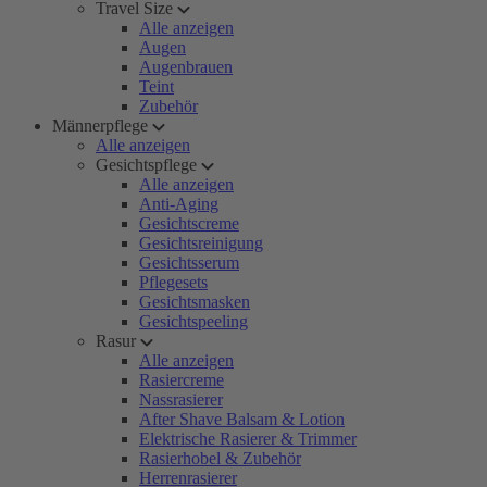
Travel Size
Alle anzeigen
Augen
Augenbrauen
Teint
Zubehör
Männerpflege
Alle anzeigen
Gesichtspflege
Alle anzeigen
Anti-Aging
Gesichtscreme
Gesichtsreinigung
Gesichtsserum
Pflegesets
Gesichtsmasken
Gesichtspeeling
Rasur
Alle anzeigen
Rasiercreme
Nassrasierer
After Shave Balsam & Lotion
Elektrische Rasierer & Trimmer
Rasierhobel & Zubehör
Herrenrasierer