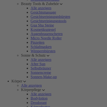
Beauty Tools & Zubehör
Alle anzeigen
Gesichtsmassage
Gesichtsreinigungsbürsten
Gesichtsreinigungstools
Gua Sha Steine
Kosmetikspiegel
Augenbrauenscheren
Micro Needle Roller
Pinzetten
Schlafmasken
Wimpernbürsten
Sonne & Schutz
Alle anzeigen
After Sun
Selbstbräuner
Sonnencreme
Sonnen-Make-up
Körper
Alle anzeigen
Körperpflege
Alle anzeigen
Bodylotion
Deodorant
Körperbutter