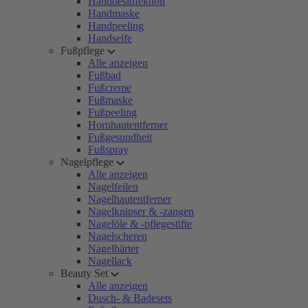
Handdesinfektion
Handmaske
Handpeeling
Handseife
Fußpflege
Alle anzeigen
Fußbad
Fußcreme
Fußmaske
Fußpeeling
Hornhautentferner
Fußgesundheit
Fußspray
Nagelpflege
Alle anzeigen
Nagelfeilen
Nagelhautentferner
Nagelknipser & -zangen
Nagelöle & -pflegestifte
Nagelscheren
Nagelhärter
Nagellack
Beauty Set
Alle anzeigen
Dusch- & Badesets