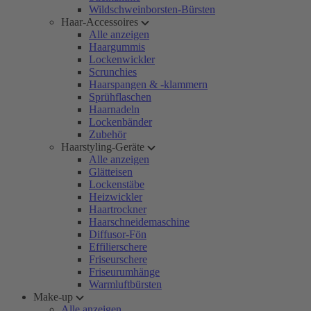
Wildschweinborsten-Bürsten
Haar-Accessoires
Alle anzeigen
Haargummis
Lockenwickler
Scrunchies
Haarspangen & -klammern
Sprühflaschen
Haarnadeln
Lockenbänder
Zubehör
Haarstyling-Geräte
Alle anzeigen
Glätteisen
Lockenstäbe
Heizwickler
Haartrockner
Haarschneidemaschine
Diffusor-Fön
Effilierschere
Friseurschere
Friseurumhänge
Warmluftbürsten
Make-up
Alle anzeigen