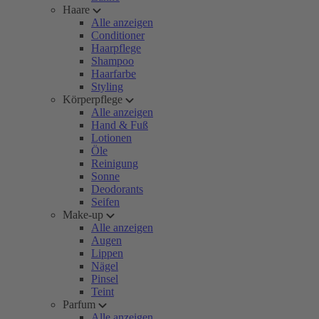
Haare
Alle anzeigen
Conditioner
Haarpflege
Shampoo
Haarfarbe
Styling
Körperpflege
Alle anzeigen
Hand & Fuß
Lotionen
Öle
Reinigung
Sonne
Deodorants
Seifen
Make-up
Alle anzeigen
Augen
Lippen
Nägel
Pinsel
Teint
Parfum
Alle anzeigen