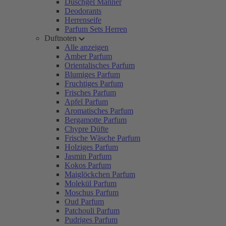
Duschgel Männer
Deodorants
Herrenseife
Parfum Sets Herren
Duftnoten
Alle anzeigen
Amber Parfum
Orientalisches Parfum
Blumiges Parfum
Fruchtiges Parfum
Frisches Parfum
Apfel Parfum
Aromatisches Parfum
Bergamotte Parfum
Chypre Düfte
Frische Wäsche Parfum
Holziges Parfum
Jasmin Parfum
Kokos Parfum
Maiglöckchen Parfum
Molekül Parfum
Moschus Parfum
Oud Parfum
Patchouli Parfum
Pudriges Parfum