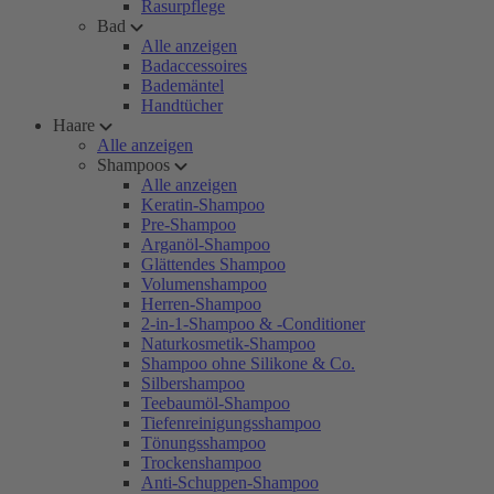
Rasurpflege
Bad
Alle anzeigen
Badaccessoires
Bademäntel
Handtücher
Haare
Alle anzeigen
Shampoos
Alle anzeigen
Keratin-Shampoo
Pre-Shampoo
Arganöl-Shampoo
Glättendes Shampoo
Volumenshampoo
Herren-Shampoo
2-in-1-Shampoo & -Conditioner
Naturkosmetik-Shampoo
Shampoo ohne Silikone & Co.
Silbershampoo
Teebaumöl-Shampoo
Tiefenreinigungsshampoo
Tönungsshampoo
Trockenshampoo
Anti-Schuppen-Shampoo