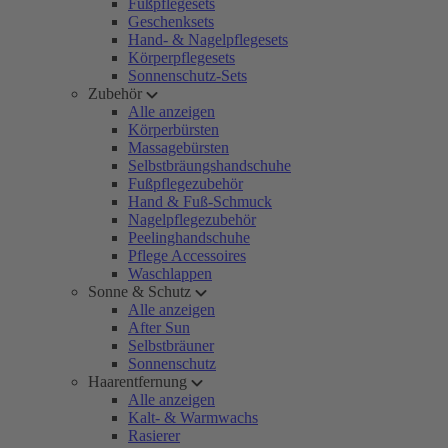
Fußpflegesets
Geschenksets
Hand- & Nagelpflegesets
Körperpflegesets
Sonnenschutz-Sets
Zubehör
Alle anzeigen
Körperbürsten
Massagebürsten
Selbstbräungshandschuhe
Fußpflegezubehör
Hand & Fuß-Schmuck
Nagelpflegezubehör
Peelinghandschuhe
Pflege Accessoires
Waschlappen
Sonne & Schutz
Alle anzeigen
After Sun
Selbstbräuner
Sonnenschutz
Haarentfernung
Alle anzeigen
Kalt- & Warmwachs
Rasierer