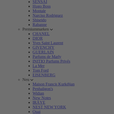
SENSAI
Hugo Boss
Montale
Narciso Rodriguez
Shiseido
Rabanne
Premiummarken
CHANEL
DIOR
Yves Saint Laurent
GIVENCHY
GUERLAIN
Parfums de Marly
INITIO Parfums Privés
La Mer
Tom Ford
EISENBERG
Neu
Maison Francis Kurkdjian
Penhaligon's
Widian
New Notes
IRÄYE
NEST NEW YORK
Ouai