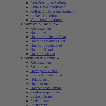
Anti-Schuppen-Spülung
Anti-Frizz-Conditioner
Aufbau & Reparatur Spülung
Locken-Conditioner
Volumen-Conditioner
Haarmaske & Haarkur
Alle anzeigen
Haarbutter
Haarkur trockenes Haar
Haarkur gefärbtes Haar
Haarkur Feuchtigkeit
Haarkur Keratin
Haarkur Locken
Haarbürsten & Kämme
Alle anzeigen
Rundbürsten
Detangler-Bürsten
Flach- & Paddelbürsten
Holzbürsten
Haarkämme
Haarschneidekämme
Kopfmassagebürsten
Lockenkämme
Skelettbürsten
Stielkämme