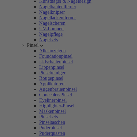
Kunstnägel & Nageldesign
Nagelhautentferner
Nagelknipser
Nagellackentferner
Nagelscheren
UV-Lampen
Nagelpflege
Nagelsets
Pinsel
Alle anzeigen
Foundationpinsel
Lidschattenpinsel
Lippenpinsel
Pinselreiniger
Rougepinsel
Applikatoren
Augenbrauenpinsel
Concealer-Pinsel
Eyelinerpinsel
Highlighter-Pinsel
Maskenpinsel
Pinselsets
Pinseltaschen
Puderpinsel
Puderquasten