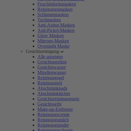
Feuchtigkeitsmasken
Reinigungsmasken
Schlammmasken
Tuchmasken
Anti-Aging-Masken
Anti-Pickel-Masken
Glow Masken
Mitesser-Masken
Overnight Maske
Gesichtsreinigung
Alle anzeigen
Gesichtspeeling
Gesichtswasser
Mizellenwasser
Reinigungsgel
Reinigungsöl
Abschminkpads
Abschminktücher
Gesichtsreinigungssets
Gesichtsseife
Make-up-Entferner
Reinigungscreme
Reinigungsmilch
Reinigungspuder
Reinigungsschaum