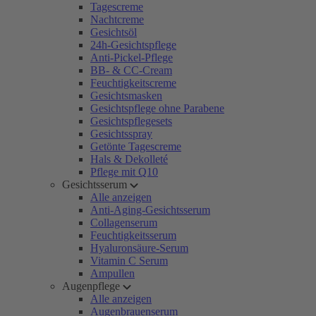
Tagescreme
Nachtcreme
Gesichtsöl
24h-Gesichtspflege
Anti-Pickel-Pflege
BB- & CC-Cream
Feuchtigkeitscreme
Gesichtsmasken
Gesichtspflege ohne Parabene
Gesichtspflegesets
Gesichtsspray
Getönte Tagescreme
Hals & Dekolleté
Pflege mit Q10
Gesichtsserum
Alle anzeigen
Anti-Aging-Gesichtsserum
Collagenserum
Feuchtigkeitsserum
Hyaluronsäure-Serum
Vitamin C Serum
Ampullen
Augenpflege
Alle anzeigen
Augenbrauenserum