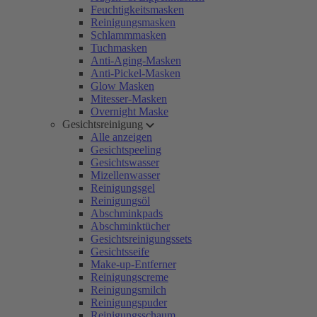
Feuchtigkeitsmasken
Reinigungsmasken
Schlammmasken
Tuchmasken
Anti-Aging-Masken
Anti-Pickel-Masken
Glow Masken
Mitesser-Masken
Overnight Maske
Gesichtsreinigung
Alle anzeigen
Gesichtspeeling
Gesichtswasser
Mizellenwasser
Reinigungsgel
Reinigungsöl
Abschminkpads
Abschminktücher
Gesichtsreinigungssets
Gesichtsseife
Make-up-Entferner
Reinigungscreme
Reinigungsmilch
Reinigungspuder
Reinigungsschaum