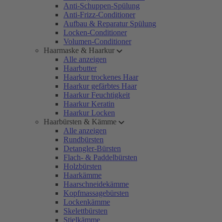
Anti-Schuppen-Spülung
Anti-Frizz-Conditioner
Aufbau & Reparatur Spülung
Locken-Conditioner
Volumen-Conditioner
Haarmaske & Haarkur
Alle anzeigen
Haarbutter
Haarkur trockenes Haar
Haarkur gefärbtes Haar
Haarkur Feuchtigkeit
Haarkur Keratin
Haarkur Locken
Haarbürsten & Kämme
Alle anzeigen
Rundbürsten
Detangler-Bürsten
Flach- & Paddelbürsten
Holzbürsten
Haarkämme
Haarschneidekämme
Kopfmassagebürsten
Lockenkämme
Skelettbürsten
Stielkämme