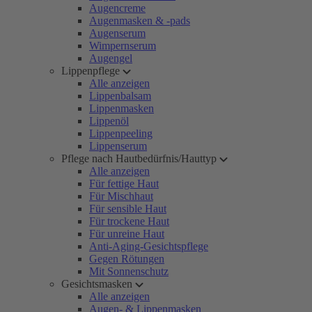
Augencreme
Augenmasken & -pads
Augenserum
Wimpernserum
Augengel
Lippenpflege
Alle anzeigen
Lippenbalsam
Lippenmasken
Lippenöl
Lippenpeeling
Lippenserum
Pflege nach Hautbedürfnis/Hauttyp
Alle anzeigen
Für fettige Haut
Für Mischhaut
Für sensible Haut
Für trockene Haut
Für unreine Haut
Anti-Aging-Gesichtspflege
Gegen Rötungen
Mit Sonnenschutz
Gesichtsmasken
Alle anzeigen
Augen- & Lippenmasken