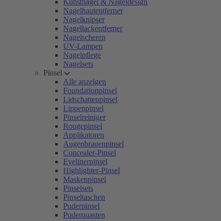
Kunstnägel & Nageldesign
Nagelhautentferner
Nagelknipser
Nagellackentferner
Nagelscheren
UV-Lampen
Nagelpflege
Nagelsets
Pinsel
Alle anzeigen
Foundationpinsel
Lidschattenpinsel
Lippenpinsel
Pinselreiniger
Rougepinsel
Applikatoren
Augenbrauenpinsel
Concealer-Pinsel
Eyelinerpinsel
Highlighter-Pinsel
Maskenpinsel
Pinselsets
Pinseltaschen
Puderpinsel
Puderquasten