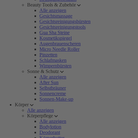
Beauty Tools & Zubehör
Alle anzeigen
Gesichtsmassage
Gesichtsreinigungsbürsten
Gesichtsreinigungstools
Gua Sha Steine
Kosmetikspiegel
Augenbrauenscheren
Micro Needle Roller
Pinzetten
Schlafmasken
Wimpernbürsten
Sonne & Schutz
Alle anzeigen
After Sun
Selbstbräuner
Sonnencreme
Sonnen-Make-up
Körper
Alle anzeigen
Körperpflege
Alle anzeigen
Bodylotion
Deodorant
Körperbutter