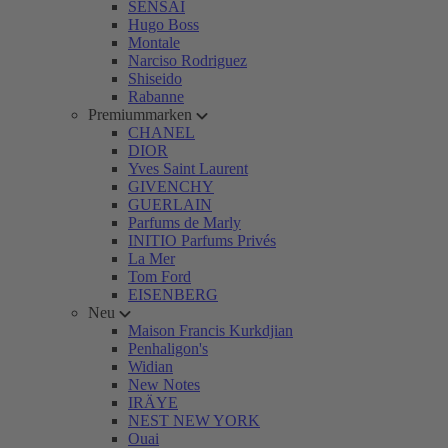
SENSAI
Hugo Boss
Montale
Narciso Rodriguez
Shiseido
Rabanne
Premiummarken
CHANEL
DIOR
Yves Saint Laurent
GIVENCHY
GUERLAIN
Parfums de Marly
INITIO Parfums Privés
La Mer
Tom Ford
EISENBERG
Neu
Maison Francis Kurkdjian
Penhaligon's
Widian
New Notes
IRÄYE
NEST NEW YORK
Ouai