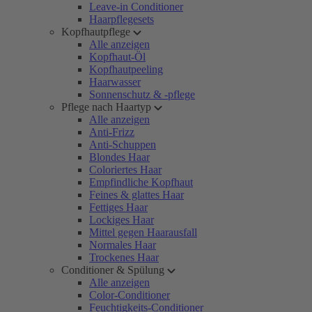
Leave-in Conditioner
Haarpflegesets
Kopfhautpflege
Alle anzeigen
Kopfhaut-Öl
Kopfhautpeeling
Haarwasser
Sonnenschutz & -pflege
Pflege nach Haartyp
Alle anzeigen
Anti-Frizz
Anti-Schuppen
Blondes Haar
Coloriertes Haar
Empfindliche Kopfhaut
Feines & glattes Haar
Fettiges Haar
Lockiges Haar
Mittel gegen Haarausfall
Normales Haar
Trockenes Haar
Conditioner & Spülung
Alle anzeigen
Color-Conditioner
Feuchtigkeits-Conditioner