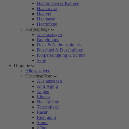
Haarbürsten & Kämme
Haarcreme
Haargel
Haarpaste
Haarpflege
Körperpflege
Alle anzeigen
Bodylotions
Deos & Antitranspirants
Duschgel & Duschpflege
Körperreinigung & Scrubs
Seife
Drogerie
Alle anzeigen
Gesichtspflege
Alle anzeigen
Anti-Aging
Augen
Lippen
Nachtpflege
Tagespflege
Rasur
Reinigung
Sonne
Zähne