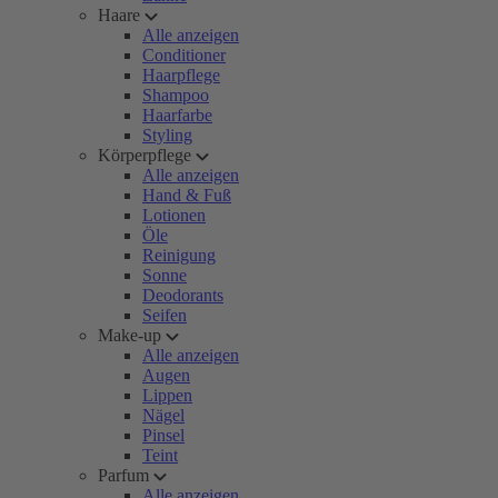
Haare
Alle anzeigen
Conditioner
Haarpflege
Shampoo
Haarfarbe
Styling
Körperpflege
Alle anzeigen
Hand & Fuß
Lotionen
Öle
Reinigung
Sonne
Deodorants
Seifen
Make-up
Alle anzeigen
Augen
Lippen
Nägel
Pinsel
Teint
Parfum
Alle anzeigen