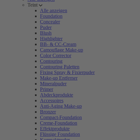
Teint
Alle anzeigen
Foundation
Concealer
Puder
Blush
Highlighter
BB- & CC-Cream
Camouflage Make-up
Color Corrector
Contouring
Contouring Paletten
Fixing Spray & Fixierpuder
Make-up Entferner
Mineralpuder
Primer
Abdeckprodukte
Accessoires
Anti-Aging Make-up
Bronzer
Compact-Foundation
Creme-Foundation
Effektprodukte
Flüssige Foundation
Kompaktpuder