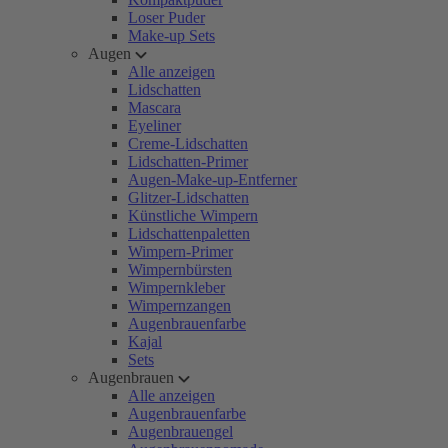
Loser Puder
Make-up Sets
Augen
Alle anzeigen
Lidschatten
Mascara
Eyeliner
Creme-Lidschatten
Lidschatten-Primer
Augen-Make-up-Entferner
Glitzer-Lidschatten
Künstliche Wimpern
Lidschattenpaletten
Wimpern-Primer
Wimpernbürsten
Wimpernkleber
Wimpernzangen
Augenbrauenfarbe
Kajal
Sets
Augenbrauen
Alle anzeigen
Augenbrauenfarbe
Augenbrauengel