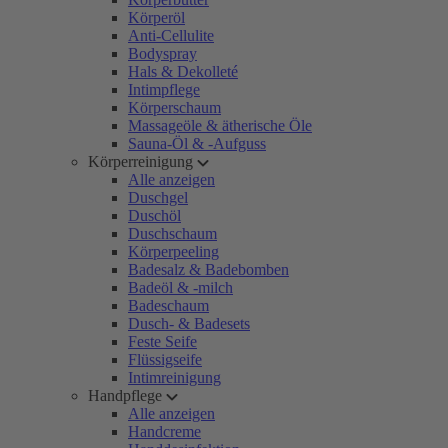
Körperöl
Anti-Cellulite
Bodyspray
Hals & Dekolleté
Intimpflege
Körperschaum
Massageöle & ätherische Öle
Sauna-Öl & -Aufguss
Körperreinigung
Alle anzeigen
Duschgel
Duschöl
Duschschaum
Körperpeeling
Badesalz & Badebomben
Badeöl & -milch
Badeschaum
Dusch- & Badesets
Feste Seife
Flüssigseife
Intimreinigung
Handpflege
Alle anzeigen
Handcreme