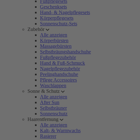
Fußpflegesets
Geschenksets
Hand- & Nagelpflegesets
Körperpflegesets
Sonnenschutz-Sets
Zubehör
Alle anzeigen
Körperbürsten
Massagebürsten
Selbstbräungshandschuhe
Fußpflegezubehör
Hand & Fuß-Schmuck
Nagelpflegezubehör
Peelinghandschuhe
Pflege Accessoires
Waschlappen
Sonne & Schutz
Alle anzeigen
After Sun
Selbstbräuner
Sonnenschutz
Haarentfernung
Alle anzeigen
Kalt- & Warmwachs
Rasierer