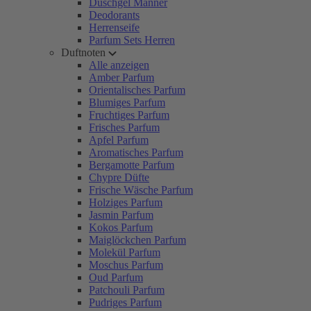
Duschgel Männer
Deodorants
Herrenseife
Parfum Sets Herren
Duftnoten
Alle anzeigen
Amber Parfum
Orientalisches Parfum
Blumiges Parfum
Fruchtiges Parfum
Frisches Parfum
Apfel Parfum
Aromatisches Parfum
Bergamotte Parfum
Chypre Düfte
Frische Wäsche Parfum
Holziges Parfum
Jasmin Parfum
Kokos Parfum
Maiglöckchen Parfum
Molekül Parfum
Moschus Parfum
Oud Parfum
Patchouli Parfum
Pudriges Parfum