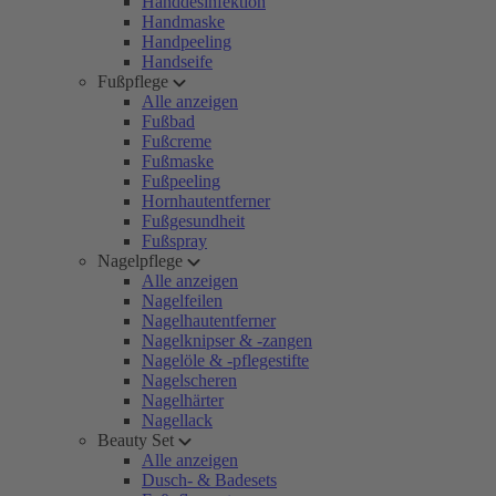
Handdesinfektion
Handmaske
Handpeeling
Handseife
Fußpflege
Alle anzeigen
Fußbad
Fußcreme
Fußmaske
Fußpeeling
Hornhautentferner
Fußgesundheit
Fußspray
Nagelpflege
Alle anzeigen
Nagelfeilen
Nagelhautentferner
Nagelknipser & -zangen
Nagelöle & -pflegestifte
Nagelscheren
Nagelhärter
Nagellack
Beauty Set
Alle anzeigen
Dusch- & Badesets