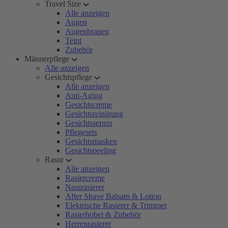
Travel Size
Alle anzeigen
Augen
Augenbrauen
Teint
Zubehör
Männerpflege
Alle anzeigen
Gesichtspflege
Alle anzeigen
Anti-Aging
Gesichtscreme
Gesichtsreinigung
Gesichtsserum
Pflegesets
Gesichtsmasken
Gesichtspeeling
Rasur
Alle anzeigen
Rasiercreme
Nassrasierer
After Shave Balsam & Lotion
Elektrische Rasierer & Trimmer
Rasierhobel & Zubehör
Herrenrasierer