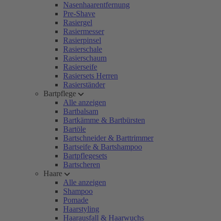
Nasenhaarentfernung
Pre-Shave
Rasiergel
Rasiermesser
Rasierpinsel
Rasierschale
Rasierschaum
Rasierseife
Rasiersets Herren
Rasierständer
Bartpflege
Alle anzeigen
Bartbalsam
Bartkämme & Bartbürsten
Bartöle
Bartschneider & Barttrimmer
Bartseife & Bartshampoo
Bartpflegesets
Bartscheren
Haare
Alle anzeigen
Shampoo
Pomade
Haarstyling
Haarausfall & Haarwuchs