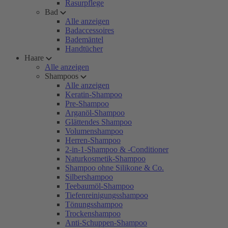
Rasurpflege
Bad
Alle anzeigen
Badaccessoires
Bademäntel
Handtücher
Haare
Alle anzeigen
Shampoos
Alle anzeigen
Keratin-Shampoo
Pre-Shampoo
Arganöl-Shampoo
Glättendes Shampoo
Volumenshampoo
Herren-Shampoo
2-in-1-Shampoo & -Conditioner
Naturkosmetik-Shampoo
Shampoo ohne Silikone & Co.
Silbershampoo
Teebaumöl-Shampoo
Tiefenreinigungsshampoo
Tönungsshampoo
Trockenshampoo
Anti-Schuppen-Shampoo