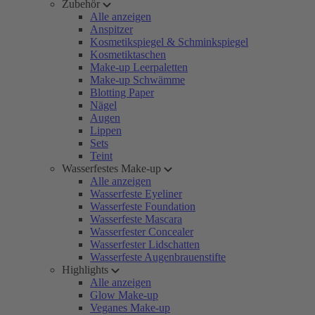
Zubehör
Alle anzeigen
Anspitzer
Kosmetikspiegel & Schminkspiegel
Kosmetiktaschen
Make-up Leerpaletten
Make-up Schwämme
Blotting Paper
Nägel
Augen
Lippen
Sets
Teint
Wasserfestes Make-up
Alle anzeigen
Wasserfeste Eyeliner
Wasserfeste Foundation
Wasserfeste Mascara
Wasserfester Concealer
Wasserfester Lidschatten
Wasserfeste Augenbrauenstifte
Highlights
Alle anzeigen
Glow Make-up
Veganes Make-up