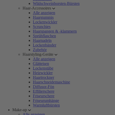
Wildschweinborsten-Bürsten
Haar-Accessoires
Alle anzeigen
Haargummis
Lockenwickler
Scrunchies
Haarspangen & -klammern
Sprühflaschen
Haarnadeln
Lockenbänder
Zubehör
Haarstyling-Geräte
Alle anzeigen
Glätteisen
Lockenstäbe
Heizwickler
Haartrockner
Haarschneidemaschine
Diffusor-Fön
Effilierschere
Friseurschere
Friseurumhänge
Warmluftbürsten
Make-up
Alle anzeigen