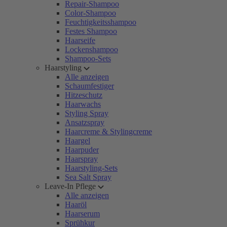
Repair-Shampoo
Color-Shampoo
Feuchtigkeitsshampoo
Festes Shampoo
Haarseife
Lockenshampoo
Shampoo-Sets
Haarstyling
Alle anzeigen
Schaumfestiger
Hitzeschutz
Haarwachs
Styling Spray
Ansatzspray
Haarcreme & Stylingcreme
Haargel
Haarpuder
Haarspray
Haarstyling-Sets
Sea Salt Spray
Leave-In Pflege
Alle anzeigen
Haaröl
Haarserum
Sprühkur