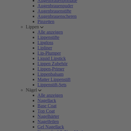
Augenbrauenpomade
Augenbrauenpuder
Augenbrauenstifte
Augenbrauenscheren
Pinzetten
Lippen
Alle anzeigen
Lippenstifte
Lipgloss
Lipliner
Lip-Plumper
Liquid Lipstick
Lippen Zubehör
Lippen-Primer
Lippenbalsam
Matter Lippenstift
Lippenstift-Sets
Nägel
Alle anzeigen
Nagellack
Base Coat
Top Coat
Nagelhärter
Nagelfeilen
Gel Nagellack