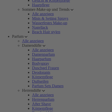
Gesicht & Körperpflege
Haarpflege
Sommer-Make-up und Trends
Alle anzeigen
Mists & Setting Sprays
Wasserfestes Make-up
Nagellack
Beach Hair stylen
Parfum
Alle anzeigen
Damendüfte
Alle anzeigen
Damenparfum
Haarparfum
Bodyspray
Duschgel Frauen
Deodorants
Körperpflege
Duftseifen
Parfum Sets Damen
Herrendüfte
Alle anzeigen
Herrenparfum
After Shave
Körperpflege