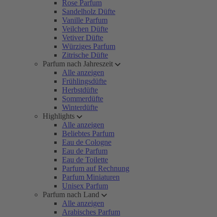
Rose Parfum
Sandelholz Düfte
Vanille Parfum
Veilchen Düfte
Vetiver Düfte
Würziges Parfum
Zitrische Düfte
Parfum nach Jahreszeit
Alle anzeigen
Frühlingsdüfte
Herbstdüfte
Sommerdüfte
Winterdüfte
Highlights
Alle anzeigen
Beliebtes Parfum
Eau de Cologne
Eau de Parfum
Eau de Toilette
Parfum auf Rechnung
Parfum Miniaturen
Unisex Parfum
Parfum nach Land
Alle anzeigen
Arabisches Parfum