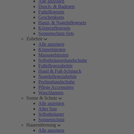
Alle anzeigen
Dusch- & Badesets
Fußpflegesets
Geschenksets
Hand- & Nagelpflegesets
Körperpflegesets
Sonnenschutz-Sets
Zubehör
Alle anzeigen
Körperbürsten
Massagebürsten
Selbstbräungshandschuhe
Fußpflegezubehör
Hand & Fuß-Schmuck
Nagelpflegezubehör
Peelinghandschuhe
Pflege Accessoires
Waschlappen
Sonne & Schutz
Alle anzeigen
After Sun
Selbstbräuner
Sonnenschutz
Haarentfernung
Alle anzeigen