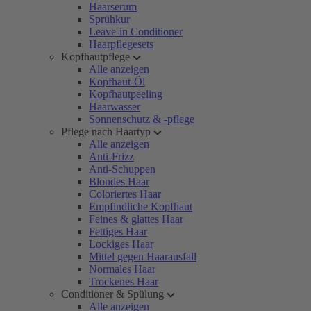
Haarserum
Sprühkur
Leave-in Conditioner
Haarpflegesets
Kopfhautpflege
Alle anzeigen
Kopfhaut-Öl
Kopfhautpeeling
Haarwasser
Sonnenschutz & -pflege
Pflege nach Haartyp
Alle anzeigen
Anti-Frizz
Anti-Schuppen
Blondes Haar
Coloriertes Haar
Empfindliche Kopfhaut
Feines & glattes Haar
Fettiges Haar
Lockiges Haar
Mittel gegen Haarausfall
Normales Haar
Trockenes Haar
Conditioner & Spülung
Alle anzeigen