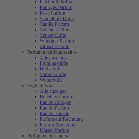
Patchouli Parfum
Pudriges Parfum
Rose Parfum
Sandelholz Düfte
Vanille Parfum
Veilchen Düfte
Vetiver Düfte
Würziges Parfum
Zitrische Düfte
Parfum nach Jahreszeit
Alle anzeigen
Frühlingsdüfte
Herbstdüfte
Sommerdüfte
Winterdüfte
Highlights
Alle anzeigen
Beliebtes Parfum
Eau de Cologne
Eau de Parfum
Eau de Toilette
Parfum auf Rechnung
Parfum Miniaturen
Unisex Parfum
Parfum nach Land