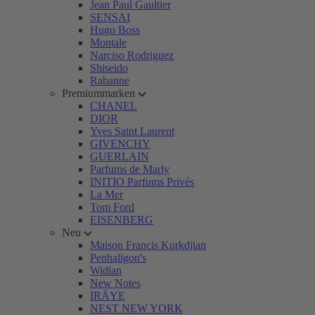
Jean Paul Gaultier
SENSAI
Hugo Boss
Montale
Narciso Rodriguez
Shiseido
Rabanne
Premiummarken
CHANEL
DIOR
Yves Saint Laurent
GIVENCHY
GUERLAIN
Parfums de Marly
INITIO Parfums Privés
La Mer
Tom Ford
EISENBERG
Neu
Maison Francis Kurkdjian
Penhaligon's
Widian
New Notes
IRÄYE
NEST NEW YORK