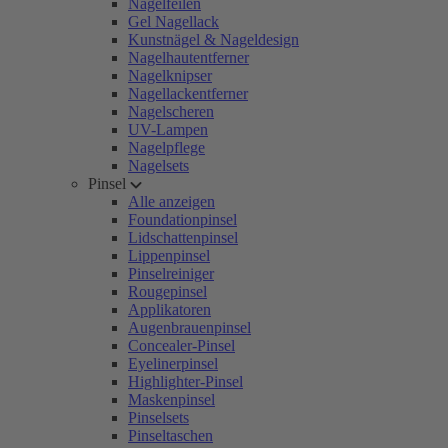
Nagelfeilen
Gel Nagellack
Kunstnägel & Nageldesign
Nagelhautentferner
Nagelknipser
Nagellackentferner
Nagelscheren
UV-Lampen
Nagelpflege
Nagelsets
Pinsel
Alle anzeigen
Foundationpinsel
Lidschattenpinsel
Lippenpinsel
Pinselreiniger
Rougepinsel
Applikatoren
Augenbrauenpinsel
Concealer-Pinsel
Eyelinerpinsel
Highlighter-Pinsel
Maskenpinsel
Pinselsets
Pinseltaschen