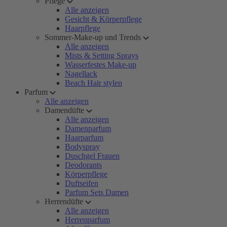
Pflege
Alle anzeigen
Gesicht & Körperpflege
Haarpflege
Sommer-Make-up und Trends
Alle anzeigen
Mists & Setting Sprays
Wasserfestes Make-up
Nagellack
Beach Hair stylen
Parfum
Alle anzeigen
Damendüfte
Alle anzeigen
Damenparfum
Haarparfum
Bodyspray
Duschgel Frauen
Deodorants
Körperpflege
Duftseifen
Parfum Sets Damen
Herrendüfte
Alle anzeigen
Herrenparfum