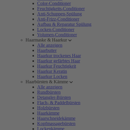
Color-Conditioner
Feuchtigkeits-Conditioner
Anti-Schuppen-Spülung
Anti-Frizz-Conditioner
Aufbau & Reparatur Spülung
Locken-Conditioner
Volumen-Conditioner
Haarmaske & Haarkur
Alle anzeigen
Haarbutter
Haarkur trockenes Haar
Haarkur gefärbtes Haar
Haarkur Feuchtigkeit
Haarkur Keratin
Haarkur Locken
Haarbürsten & Kämme
Alle anzeigen
Rundbürsten
Detangler-Bürsten
Flach- & Paddelbürsten
Holzbürsten
Haarkämme
Haarschneidekämme
Kopfmassagebürsten
Lockenkämme