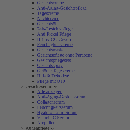
Gesichtscreme
Anti-Aging-Gesichtspflege
Tagescreme
Nachtcreme
Gesichtsöl
24h-Gesichtspflege
Anti-Pickel-Pflege
BB- & CC-Cream
Feuchtigkeitscreme
Gesichtsmasken
Gesichtspflege ohne Parabene
Gesichtspflegesets
Gesichtsspray
Getönte Tagescreme
Hals & Dekolleté
Pflege mit Q10
Gesichtsserum
Alle anzeigen
Anti-Aging-Gesichtsserum
Collagenserum
Feuchtigkeitsserum
Hyaluronsäure-Serum
Vitamin C Serum
Ampullen
Augenpflege