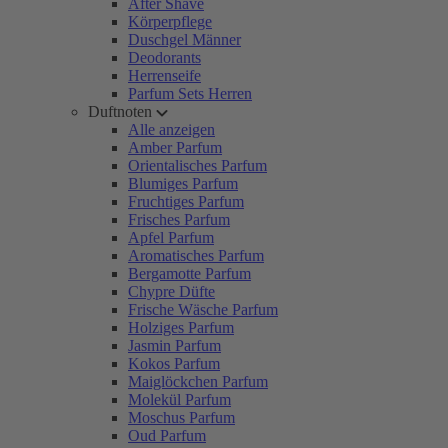
After Shave
Körperpflege
Duschgel Männer
Deodorants
Herrenseife
Parfum Sets Herren
Duftnoten
Alle anzeigen
Amber Parfum
Orientalisches Parfum
Blumiges Parfum
Fruchtiges Parfum
Frisches Parfum
Apfel Parfum
Aromatisches Parfum
Bergamotte Parfum
Chypre Düfte
Frische Wäsche Parfum
Holziges Parfum
Jasmin Parfum
Kokos Parfum
Maiglöckchen Parfum
Molekül Parfum
Moschus Parfum
Oud Parfum