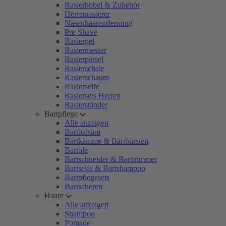
Rasierhobel & Zubehör
Herrenrasierer
Nasenhaarentfernung
Pre-Shave
Rasiergel
Rasiermesser
Rasierpinsel
Rasierschale
Rasierschaum
Rasierseife
Rasiersets Herren
Rasierständer
Bartpflege
Alle anzeigen
Bartbalsam
Bartkämme & Bartbürsten
Bartöle
Bartschneider & Barttrimmer
Bartseife & Bartshampoo
Bartpflegesets
Bartscheren
Haare
Alle anzeigen
Shampoo
Pomade