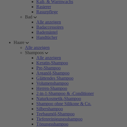
Kalt- & Warmwachs
Rasierer
Rasurpflege
Bad
Alle anzeigen
Badaccessoires
Bademäntel
Handtücher
Haare
Alle anzeigen
Shampoos
Alle anzeigen
Keratin-Shampoo
Pre-Shampoo
Arganöl-Shampoo
Glättendes Shampoo
Volumenshampoo
Herren-Shampoo
2-in-1-Shampoo & -Conditioner
Naturkosmetik-Shampoo
Shampoo ohne Silikone & Co.
Silbershampoo
Teebaumöl-Shampoo
Tiefenreinigungsshampoo
Tönungsshampoo