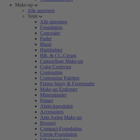
Make-up
Alle anzeigen
Teint
Alle anzeigen
Foundation
Concealer
Puder
Blush
Highlighter
BB- & CC-Cream
Camouflage Make-up
Color Corrector
Contouring
Contouring Paletten
Fixing Spray & Fixierpuder
Make-up Entferner
Mineralpuder
Primer
Abdeckprodukte
Accessoires
Anti-Aging Make-up
Bronzer
Compact-Foundation
Creme-Foundation
Effektprodukte