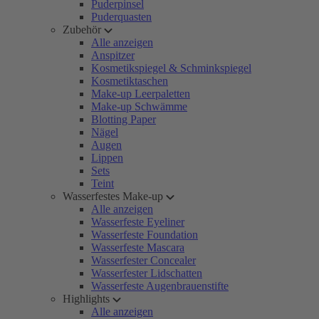
Puderpinsel
Puderquasten
Zubehör
Alle anzeigen
Anspitzer
Kosmetikspiegel & Schminkspiegel
Kosmetiktaschen
Make-up Leerpaletten
Make-up Schwämme
Blotting Paper
Nägel
Augen
Lippen
Sets
Teint
Wasserfestes Make-up
Alle anzeigen
Wasserfeste Eyeliner
Wasserfeste Foundation
Wasserfeste Mascara
Wasserfester Concealer
Wasserfester Lidschatten
Wasserfeste Augenbrauenstifte
Highlights
Alle anzeigen