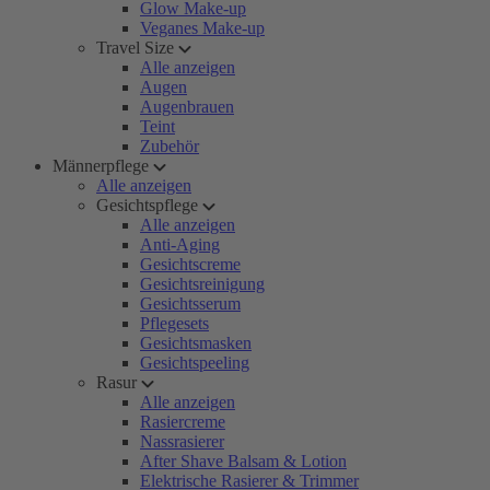
Glow Make-up
Veganes Make-up
Travel Size
Alle anzeigen
Augen
Augenbrauen
Teint
Zubehör
Männerpflege
Alle anzeigen
Gesichtspflege
Alle anzeigen
Anti-Aging
Gesichtscreme
Gesichtsreinigung
Gesichtsserum
Pflegesets
Gesichtsmasken
Gesichtspeeling
Rasur
Alle anzeigen
Rasiercreme
Nassrasierer
After Shave Balsam & Lotion
Elektrische Rasierer & Trimmer