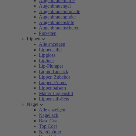
Augenbrauenfarbe
Augenbrauengel
Augenbrauenpomade
Augenbrauenpuder
Augenbrauenstifte
Augenbrauenscheren
Pinzetten
Lippen
Alle anzeigen
Lippenstifte
Lipgloss
Lipliner
Lip-Plumper
Liquid Lipstick
Lippen Zubehör
Lippen-Primer
Lippenbalsam
Matter Lippenstift
Lippenstift-Sets
Nägel
Alle anzeigen
Nagellack
Base Coat
Top Coat
Nagelhärter