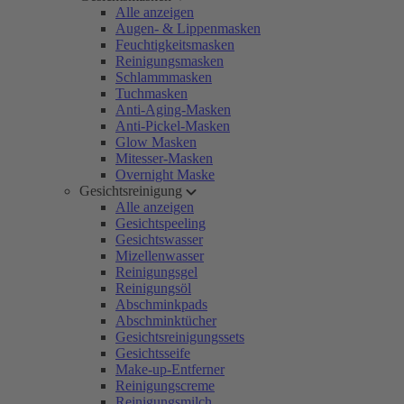
Alle anzeigen
Augen- & Lippenmasken
Feuchtigkeitsmasken
Reinigungsmasken
Schlammmasken
Tuchmasken
Anti-Aging-Masken
Anti-Pickel-Masken
Glow Masken
Mitesser-Masken
Overnight Maske
Gesichtsreinigung
Alle anzeigen
Gesichtspeeling
Gesichtswasser
Mizellenwasser
Reinigungsgel
Reinigungsöl
Abschminkpads
Abschminktücher
Gesichtsreinigungssets
Gesichtsseife
Make-up-Entferner
Reinigungscreme
Reinigungsmilch