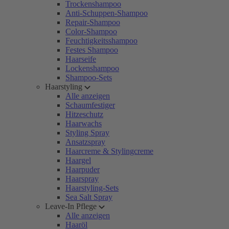
Trockenshampoo
Anti-Schuppen-Shampoo
Repair-Shampoo
Color-Shampoo
Feuchtigkeitsshampoo
Festes Shampoo
Haarseife
Lockenshampoo
Shampoo-Sets
Haarstyling
Alle anzeigen
Schaumfestiger
Hitzeschutz
Haarwachs
Styling Spray
Ansatzspray
Haarcreme & Stylingcreme
Haargel
Haarpuder
Haarspray
Haarstyling-Sets
Sea Salt Spray
Leave-In Pflege
Alle anzeigen
Haaröl