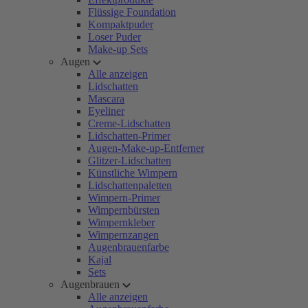
Flüssige Foundation
Kompaktpuder
Loser Puder
Make-up Sets
Augen
Alle anzeigen
Lidschatten
Mascara
Eyeliner
Creme-Lidschatten
Lidschatten-Primer
Augen-Make-up-Entferner
Glitzer-Lidschatten
Künstliche Wimpern
Lidschattenpaletten
Wimpern-Primer
Wimpernbürsten
Wimpernkleber
Wimpernzangen
Augenbrauenfarbe
Kajal
Sets
Augenbrauen
Alle anzeigen