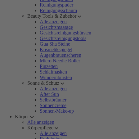
Reinigungspuder
Reinigungsschaum
Beauty Tools & Zubehör
Alle anzeigen
Gesichtsmassage
Gesichtsreinigungsbürsten
Gesichtsreinigungstools
Gua Sha Steine
Kosmetikspiegel
Augenbrauenscheren
Micro Needle Roller
Pinzetten
Schlafmasken
Wimpernbürsten
Sonne & Schutz
Alle anzeigen
After Sun
Selbstbräuner
Sonnencreme
Sonnen-Make-up
Körper
Alle anzeigen
Körperpflege
Alle anzeigen
Bodylotion