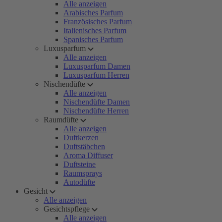
Alle anzeigen
Arabisches Parfum
Französisches Parfum
Italienisches Parfum
Spanisches Parfum
Luxusparfum
Alle anzeigen
Luxusparfum Damen
Luxusparfum Herren
Nischendüfte
Alle anzeigen
Nischendüfte Damen
Nischendüfte Herren
Raumdüfte
Alle anzeigen
Duftkerzen
Duftstäbchen
Aroma Diffuser
Duftsteine
Raumsprays
Autodüfte
Gesicht
Alle anzeigen
Gesichtspflege
Alle anzeigen