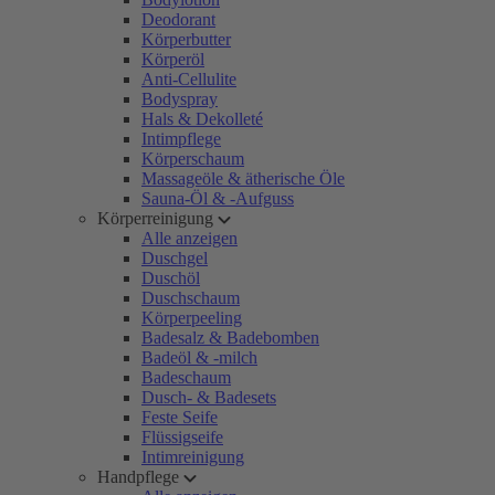
Deodorant
Körperbutter
Körperöl
Anti-Cellulite
Bodyspray
Hals & Dekolleté
Intimpflege
Körperschaum
Massageöle & ätherische Öle
Sauna-Öl & -Aufguss
Körperreinigung
Alle anzeigen
Duschgel
Duschöl
Duschschaum
Körperpeeling
Badesalz & Badebomben
Badeöl & -milch
Badeschaum
Dusch- & Badesets
Feste Seife
Flüssigseife
Intimreinigung
Handpflege