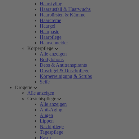
Haarstyling
Haarausfall & Haarwuchs
Haarbürsten & Kämme
Haarcreme
Haargel
Haarpaste
Haarpflege
Haarschneider
Körperpflege
Alle anzeigen
Bodylotions
Deos & Antitranspirants
Duschgel & Duschpflege
Körperreinigung & Scrubs
Seife
Drogerie
Alle anzeigen
Gesichtspflege
Alle anzeigen
Anti-Aging
Augen
Lippen
Nachtpflege
Tagespflege
Rasur