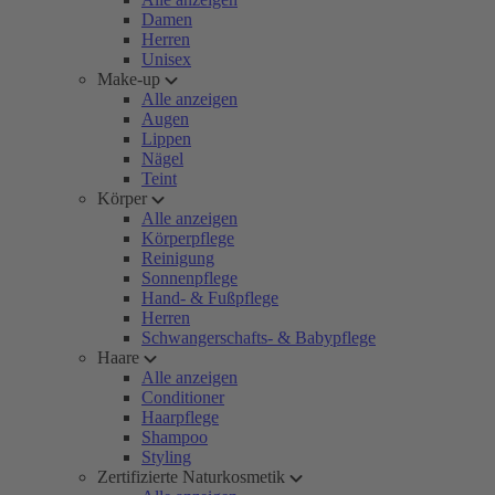
Damen
Herren
Unisex
Make-up
Alle anzeigen
Augen
Lippen
Nägel
Teint
Körper
Alle anzeigen
Körperpflege
Reinigung
Sonnenpflege
Hand- & Fußpflege
Herren
Schwangerschafts- & Babypflege
Haare
Alle anzeigen
Conditioner
Haarpflege
Shampoo
Styling
Zertifizierte Naturkosmetik