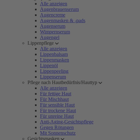
Alle anzeigen
Augenbrauenserum
Augencreme
Augenmasken & -pads
Augenserum
Wimpernserum
Augengel
Lippenpflege
Alle anzeigen
Lippenbalsam
Lippenmasken
Lippenöl
Lippenpeeling
Lippenserum
Pflege nach Hautbedürfnis/Hauttyp
Alle anzeigen
Für fettige Haut
Für Mischhaut
Für sensible Haut
Für trockene Haut
Für unreine Haut
Anti-Aging-Gesichtspflege
Gegen Rötungen
Mit Sonnenschutz
Gesichtsmasken