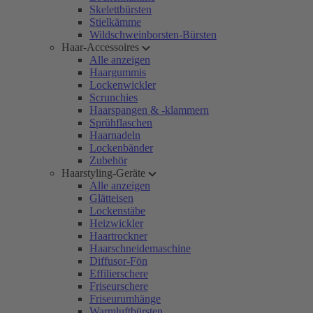
Skelettbürsten
Stielkämme
Wildschweinborsten-Bürsten
Haar-Accessoires
Alle anzeigen
Haargummis
Lockenwickler
Scrunchies
Haarspangen & -klammern
Sprühflaschen
Haarnadeln
Lockenbänder
Zubehör
Haarstyling-Geräte
Alle anzeigen
Glätteisen
Lockenstäbe
Heizwickler
Haartrockner
Haarschneidemaschine
Diffusor-Fön
Effilierschere
Friseurschere
Friseurumhänge
Warmluftbürsten