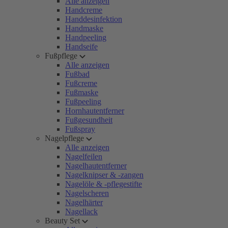
Alle anzeigen
Handcreme
Handdesinfektion
Handmaske
Handpeeling
Handseife
Fußpflege
Alle anzeigen
Fußbad
Fußcreme
Fußmaske
Fußpeeling
Hornhautentferner
Fußgesundheit
Fußspray
Nagelpflege
Alle anzeigen
Nagelfeilen
Nagelhautentferner
Nagelknipser & -zangen
Nagelöle & -pflegestifte
Nagelscheren
Nagelhärter
Nagellack
Beauty Set