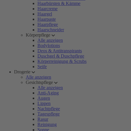
Haarbürsten & Kämme
Haarcreme
Haargel
Haarpaste
Haarpflege
Haarschneider
Körperpflege
Alle anzeigen
Bodylotions
Deos & Antitranspirants
Duschgel & Duschpflege
Körperreinigung & Scrubs
Seife
Drogerie
Alle anzeigen
Gesichtspflege
Alle anzeigen
Anti-Aging
Augen
Lippen
Nachtpflege
Tagespflege
Rasur
Reinigung
Sonne