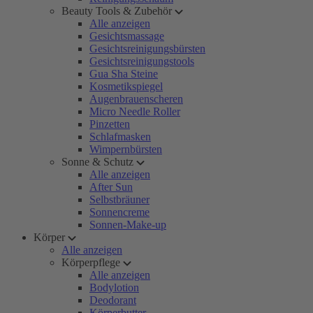
Beauty Tools & Zubehör
Alle anzeigen
Gesichtsmassage
Gesichtsreinigungsbürsten
Gesichtsreinigungstools
Gua Sha Steine
Kosmetikspiegel
Augenbrauenscheren
Micro Needle Roller
Pinzetten
Schlafmasken
Wimpernbürsten
Sonne & Schutz
Alle anzeigen
After Sun
Selbstbräuner
Sonnencreme
Sonnen-Make-up
Körper
Alle anzeigen
Körperpflege
Alle anzeigen
Bodylotion
Deodorant
Körperbutter