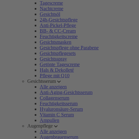
Tagescreme
Nachtcreme
Gesichtsöl
24h-Gesichtspflege
Anti-Pickel-Pflege
BB- & CC-Cream
Feuchtigkeitscreme
Gesichtsmasken
Gesichtspflege ohne Parabene
Gesichtspflegesets
Gesichtsspray
Getönte Tagescreme
Hals & Dekolleté
Pflege mit Q10
Gesichtsserum
Alle anzeigen
Anti-Aging-Gesichtsserum
Collagenserum
Feuchtigkeitsserum
Hyaluronsäure-Serum
Vitamin C Serum
Ampullen
Augenpflege
Alle anzeigen
Augenbrauenserum