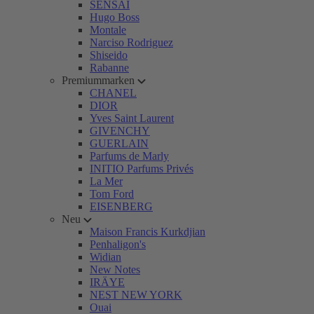
SENSAI
Hugo Boss
Montale
Narciso Rodriguez
Shiseido
Rabanne
Premiummarken
CHANEL
DIOR
Yves Saint Laurent
GIVENCHY
GUERLAIN
Parfums de Marly
INITIO Parfums Privés
La Mer
Tom Ford
EISENBERG
Neu
Maison Francis Kurkdjian
Penhaligon's
Widian
New Notes
IRÄYE
NEST NEW YORK
Ouai