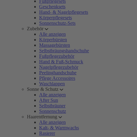
Fußpflegesets
Geschenksets
Hand- & Nagelpflegesets
Körperpflegesets
Sonnenschutz-Sets
Zubehör
Alle anzeigen
Körperbürsten
Massagebürsten
Selbstbräungshandschuhe
Fußpflegezubehör
Hand & Fuß-Schmuck
Nagelpflegezubehör
Peelinghandschuhe
Pflege Accessoires
Waschlappen
Sonne & Schutz
Alle anzeigen
After Sun
Selbstbräuner
Sonnenschutz
Haarentfernung
Alle anzeigen
Kalt- & Warmwachs
Rasierer