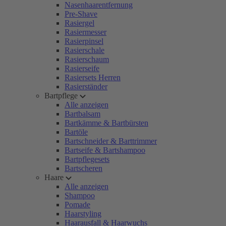
Nasenhaarentfernung
Pre-Shave
Rasiergel
Rasiermesser
Rasierpinsel
Rasierschale
Rasierschaum
Rasierseife
Rasiersets Herren
Rasierständer
Bartpflege
Alle anzeigen
Bartbalsam
Bartkämme & Bartbürsten
Bartöle
Bartschneider & Barttrimmer
Bartseife & Bartshampoo
Bartpflegesets
Bartscheren
Haare
Alle anzeigen
Shampoo
Pomade
Haarstyling
Haarausfall & Haarwuchs