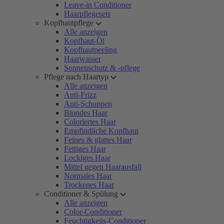
Leave-in Conditioner
Haarpflegesets
Kopfhautpflege
Alle anzeigen
Kopfhaut-Öl
Kopfhautpeeling
Haarwasser
Sonnenschutz & -pflege
Pflege nach Haartyp
Alle anzeigen
Anti-Frizz
Anti-Schuppen
Blondes Haar
Coloriertes Haar
Empfindliche Kopfhaut
Feines & glattes Haar
Fettiges Haar
Lockiges Haar
Mittel gegen Haarausfall
Normales Haar
Trockenes Haar
Conditioner & Spülung
Alle anzeigen
Color-Conditioner
Feuchtigkeits-Conditioner