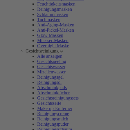
Feuchtigkeitsmasken
Reinigungsmasken
Schlammmasken
Tuchmasken
Anti-Aging-Masken
Anti-Pickel-Masken
Glow Masken
Mitesser-Masken
Overnight Maske
Gesichtsreinigung
Alle anzeigen
Gesichtspeeling
Gesichtswasser
Mizellenwasser
Reinigungsgel
Reinigungsöl
Abschminkpads
Abschminktücher
Gesichtsreinigungssets
Gesichtsseife
Make-up-Entferner
Reinigungscreme
Reinigungsmilch
Reinigungspuder
Reinigungsschaum