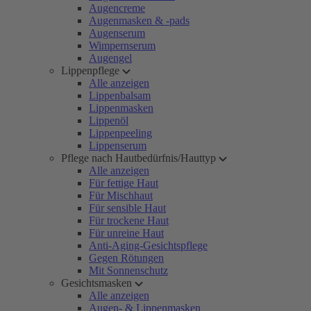
Augencreme
Augenmasken & -pads
Augenserum
Wimpernserum
Augengel
Lippenpflege
Alle anzeigen
Lippenbalsam
Lippenmasken
Lippenöl
Lippenpeeling
Lippenserum
Pflege nach Hautbedürfnis/Hauttyp
Alle anzeigen
Für fettige Haut
Für Mischhaut
Für sensible Haut
Für trockene Haut
Für unreine Haut
Anti-Aging-Gesichtspflege
Gegen Rötungen
Mit Sonnenschutz
Gesichtsmasken
Alle anzeigen
Augen- & Lippenmasken