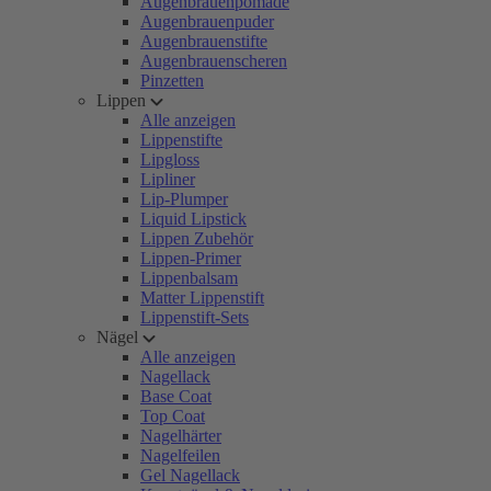
Augenbrauenpomade
Augenbrauenpuder
Augenbrauenstifte
Augenbrauenscheren
Pinzetten
Lippen
Alle anzeigen
Lippenstifte
Lipgloss
Lipliner
Lip-Plumper
Liquid Lipstick
Lippen Zubehör
Lippen-Primer
Lippenbalsam
Matter Lippenstift
Lippenstift-Sets
Nägel
Alle anzeigen
Nagellack
Base Coat
Top Coat
Nagelhärter
Nagelfeilen
Gel Nagellack