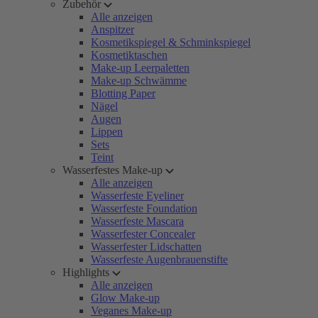
Zubehör
Alle anzeigen
Anspitzer
Kosmetikspiegel & Schminkspiegel
Kosmetiktaschen
Make-up Leerpaletten
Make-up Schwämme
Blotting Paper
Nägel
Augen
Lippen
Sets
Teint
Wasserfestes Make-up
Alle anzeigen
Wasserfeste Eyeliner
Wasserfeste Foundation
Wasserfeste Mascara
Wasserfester Concealer
Wasserfester Lidschatten
Wasserfeste Augenbrauenstifte
Highlights
Alle anzeigen
Glow Make-up
Veganes Make-up