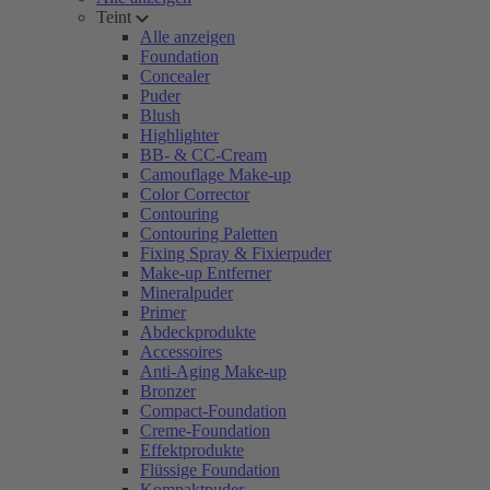
Teint
Alle anzeigen
Foundation
Concealer
Puder
Blush
Highlighter
BB- & CC-Cream
Camouflage Make-up
Color Corrector
Contouring
Contouring Paletten
Fixing Spray & Fixierpuder
Make-up Entferner
Mineralpuder
Primer
Abdeckprodukte
Accessoires
Anti-Aging Make-up
Bronzer
Compact-Foundation
Creme-Foundation
Effektprodukte
Flüssige Foundation
Kompaktpuder