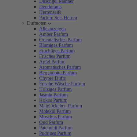
Duschgel Männer
Deodorants
Herrenseife
Parfum Sets Herren
Duftnoten
Alle anzeigen
Amber Parfum
Orientalisches Parfum
Blumiges Parfum
Fruchtiges Parfum
Frisches Parfum
Apfel Parfum
Aromatisches Parfum
Bergamotte Parfum
Chypre Düfte
Frische Wäsche Parfum
Holziges Parfum
Jasmin Parfum
Kokos Parfum
Maiglöckchen Parfum
Molekül Parfum
Moschus Parfum
Oud Parfum
Patchouli Parfum
Pudriges Parfum