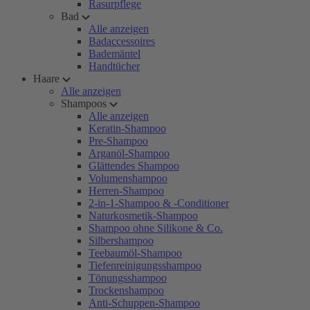
Rasurpflege
Bad
Alle anzeigen
Badaccessoires
Bademäntel
Handtücher
Haare
Alle anzeigen
Shampoos
Alle anzeigen
Keratin-Shampoo
Pre-Shampoo
Arganöl-Shampoo
Glättendes Shampoo
Volumenshampoo
Herren-Shampoo
2-in-1-Shampoo & -Conditioner
Naturkosmetik-Shampoo
Shampoo ohne Silikone & Co.
Silbershampoo
Teebaumöl-Shampoo
Tiefenreinigungsshampoo
Tönungsshampoo
Trockenshampoo
Anti-Schuppen-Shampoo