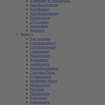
Kunstnägel & Nageldesign
Nagelhautentferner
Nagelknipser
Nagellackentferner
Nagelscheren
UV-Lampen
Nagelpflege
Nagelsets
Pinsel
Alle anzeigen
Foundationpinsel
Lidschattenpinsel
Lippenpinsel
Pinselreiniger
Rougepinsel
Applikatoren
Augenbrauenpinsel
Concealer-Pinsel
Eyelinerpinsel
Highlighter-Pinsel
Maskenpinsel
Pinselsets
Pinseltaschen
Puderpinsel
Puderquasten