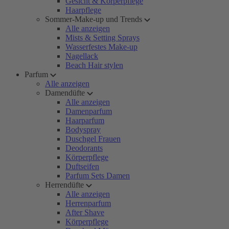
Gesicht & Körperpflege
Haarpflege
Sommer-Make-up und Trends
Alle anzeigen
Mists & Setting Sprays
Wasserfestes Make-up
Nagellack
Beach Hair stylen
Parfum
Alle anzeigen
Damendüfte
Alle anzeigen
Damenparfum
Haarparfum
Bodyspray
Duschgel Frauen
Deodorants
Körperpflege
Duftseifen
Parfum Sets Damen
Herrendüfte
Alle anzeigen
Herrenparfum
After Shave
Körperpflege