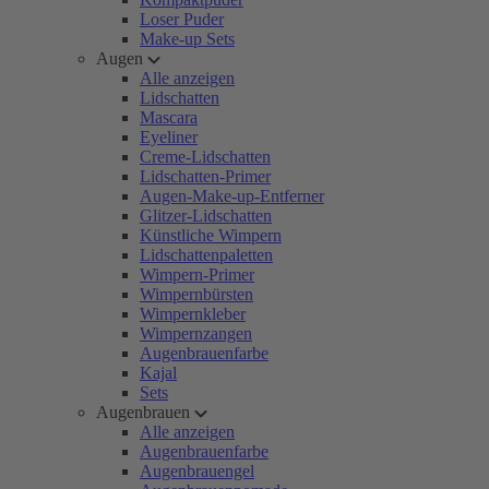
Loser Puder
Make-up Sets
Augen
Alle anzeigen
Lidschatten
Mascara
Eyeliner
Creme-Lidschatten
Lidschatten-Primer
Augen-Make-up-Entferner
Glitzer-Lidschatten
Künstliche Wimpern
Lidschattenpaletten
Wimpern-Primer
Wimpernbürsten
Wimpernkleber
Wimpernzangen
Augenbrauenfarbe
Kajal
Sets
Augenbrauen
Alle anzeigen
Augenbrauenfarbe
Augenbrauengel