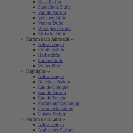
Rose Parfum
Sandelholz Düfte
Vanille Parfum
Veilchen Düfte
Vetiver Düfte
Würziges Parfum
Zitrische Düfte
Parfum nach Jahreszeit
Alle anzeigen
Frühlingsdüfte
Herbstdüfte
Sommerdüfte
Winterdüfte
Highlights
Alle anzeigen
Beliebtes Parfum
Eau de Cologne
Eau de Parfum
Eau de Toilette
Parfum auf Rechnung
Parfum Miniaturen
Unisex Parfum
Parfum nach Land
Alle anzeigen
Arabisches Parfum