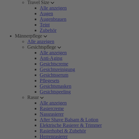
Travel Size
Alle anzeigen
Augen
Augenbrauen
Teint
Zubehör
Männerpflege
Alle anzeigen
Gesichtspflege
Alle anzeigen
Anti-Aging
Gesichtscreme
Gesichtsreinigung
Gesichtsserum
Pflegesets
Gesichtsmasken
Gesichtspeeling
Rasur
Alle anzeigen
Rasiercreme
Nassrasierer
After Shave Balsam & Lotion
Elektrische Rasierer & Trimmer
Rasierhobel & Zubehör
Herrenrasierer