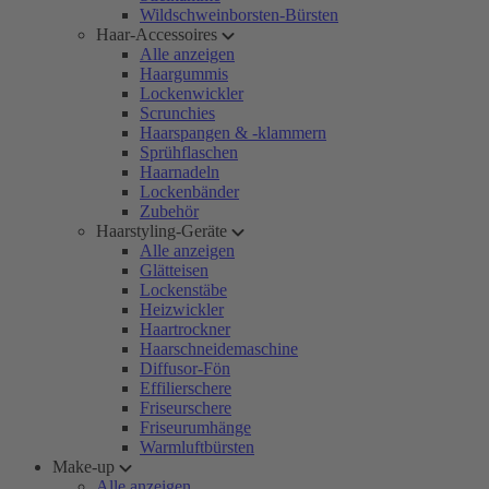
Wildschweinborsten-Bürsten
Haar-Accessoires
Alle anzeigen
Haargummis
Lockenwickler
Scrunchies
Haarspangen & -klammern
Sprühflaschen
Haarnadeln
Lockenbänder
Zubehör
Haarstyling-Geräte
Alle anzeigen
Glätteisen
Lockenstäbe
Heizwickler
Haartrockner
Haarschneidemaschine
Diffusor-Fön
Effilierschere
Friseurschere
Friseurumhänge
Warmluftbürsten
Make-up
Alle anzeigen