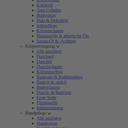
Körperöl
Anti-Cellulite
Bodyspray
Hals & Dekolleté
Intimpflege
Körperschaum
Massageöle & ätherische Öle
Sauna-Öl & -Aufguss
Körperreinigung
Alle anzeigen
Duschgel
Duschöl
Duschschaum
Körperpeeling
Badesalz & Badebomben
Badeöl & -milch
Badeschaum
Dusch- & Badesets
Feste Seife
Flüssigseife
Intimreinigung
Handpflege
Alle anzeigen
Handcreme