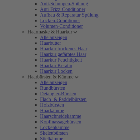
Anti-Schuppen-Spülung
Anti-Frizz-Conditioner
Aufbau & Reparatur Spülung
Locken-Conditioner
Volumen-Conditioner
Haarmaske & Haarkur
Alle anzeigen
Haarbutter
Haarkur trockenes Haar
Haarkur gefärbtes Haar
Haarkur Feuchtigkeit
Haarkur Keratin
Haarkur Locken
Haarbürsten & Kämme
Alle anzeigen
Rundbürsten
Detangler-Bürsten
Flach- & Paddelbürsten
Holzbürsten
Haarkämme
Haarschneidekämme
Kopfmassagebürsten
Lockenkämme
Skelettbürsten
Stielkämme