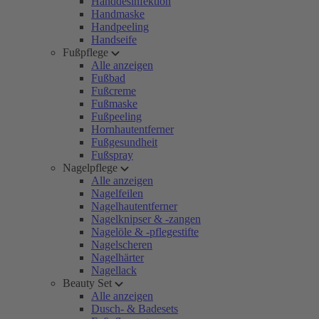
Handdesinfektion
Handmaske
Handpeeling
Handseife
Fußpflege
Alle anzeigen
Fußbad
Fußcreme
Fußmaske
Fußpeeling
Hornhautentferner
Fußgesundheit
Fußspray
Nagelpflege
Alle anzeigen
Nagelfeilen
Nagelhautentferner
Nagelknipser & -zangen
Nagelöle & -pflegestifte
Nagelscheren
Nagelhärter
Nagellack
Beauty Set
Alle anzeigen
Dusch- & Badesets