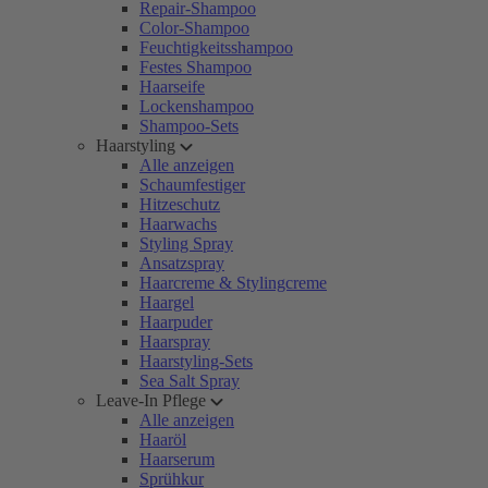
Repair-Shampoo
Color-Shampoo
Feuchtigkeitsshampoo
Festes Shampoo
Haarseife
Lockenshampoo
Shampoo-Sets
Haarstyling
Alle anzeigen
Schaumfestiger
Hitzeschutz
Haarwachs
Styling Spray
Ansatzspray
Haarcreme & Stylingcreme
Haargel
Haarpuder
Haarspray
Haarstyling-Sets
Sea Salt Spray
Leave-In Pflege
Alle anzeigen
Haaröl
Haarserum
Sprühkur