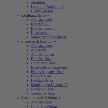
Sprühkur
Leave-in Conditioner
Haarpflegesets
Kopfhautpflege
Alle anzeigen
Kopfhaut-Öl
Kopfhautpeeling
Haarwasser
Sonnenschutz & -pflege
Pflege nach Haartyp
Alle anzeigen
Anti-Frizz
Anti-Schuppen
Blondes Haar
Coloriertes Haar
Empfindliche Kopfhaut
Feines & glattes Haar
Fettiges Haar
Lockiges Haar
Mittel gegen Haarausfall
Normales Haar
Trockenes Haar
Conditioner & Spülung
Alle anzeigen
Color-Conditioner