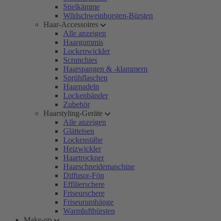
Stielkämme
Wildschweinborsten-Bürsten
Haar-Accessoires
Alle anzeigen
Haargummis
Lockenwickler
Scrunchies
Haarspangen & -klammern
Sprühflaschen
Haarnadeln
Lockenbänder
Zubehör
Haarstyling-Geräte
Alle anzeigen
Glätteisen
Lockenstäbe
Heizwickler
Haartrockner
Haarschneidemaschine
Diffusor-Fön
Effilierschere
Friseurschere
Friseurumhänge
Warmluftbürsten
Make-up