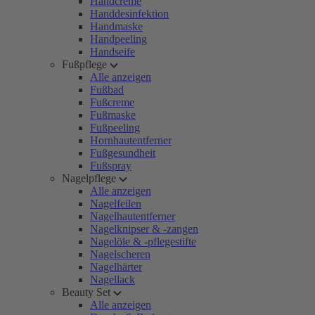
Handcreme
Handdesinfektion
Handmaske
Handpeeling
Handseife
Fußpflege
Alle anzeigen
Fußbad
Fußcreme
Fußmaske
Fußpeeling
Hornhautentferner
Fußgesundheit
Fußspray
Nagelpflege
Alle anzeigen
Nagelfeilen
Nagelhautentferner
Nagelknipser & -zangen
Nagelöle & -pflegestifte
Nagelscheren
Nagelhärter
Nagellack
Beauty Set
Alle anzeigen