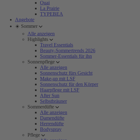
Ouai
La Prairie
TYPEBEA
Angebote
☀️ Sommer
Alle anzeigen
Highlights
Travel Essentials
Beauty-Sommertrends 2026
Sommer-Essentials für ihn
Sonnenpflege
Alle anzeigen
Sonnenschutz fürs Gesicht
Make-up mit LSF
Sonnenschutz für den Körper
Haarpflege mit LSF
After Sun
Selbstbräuner
Sommerdüfte
Alle anzeigen
Damendüfte
Herrendüfte
Bodyspray
Pflege