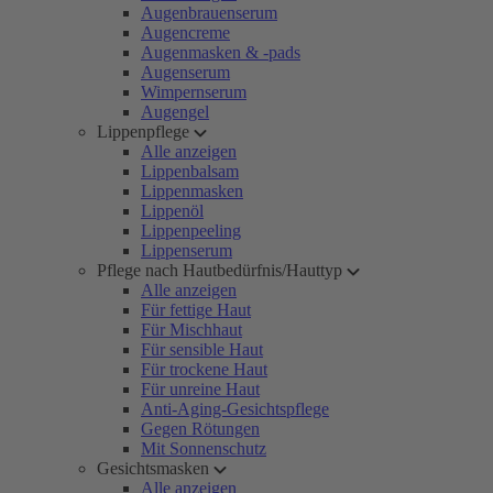
Augenbrauenserum
Augencreme
Augenmasken & -pads
Augenserum
Wimpernserum
Augengel
Lippenpflege
Alle anzeigen
Lippenbalsam
Lippenmasken
Lippenöl
Lippenpeeling
Lippenserum
Pflege nach Hautbedürfnis/Hauttyp
Alle anzeigen
Für fettige Haut
Für Mischhaut
Für sensible Haut
Für trockene Haut
Für unreine Haut
Anti-Aging-Gesichtspflege
Gegen Rötungen
Mit Sonnenschutz
Gesichtsmasken
Alle anzeigen