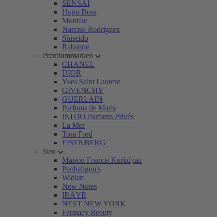
SENSAI
Hugo Boss
Montale
Narciso Rodriguez
Shiseido
Rabanne
Premiummarken
CHANEL
DIOR
Yves Saint Laurent
GIVENCHY
GUERLAIN
Parfums de Marly
INITIO Parfums Privés
La Mer
Tom Ford
EISENBERG
Neu
Maison Francis Kurkdjian
Penhaligon's
Widian
New Notes
IRÄYE
NEST NEW YORK
Farmacy Beauty