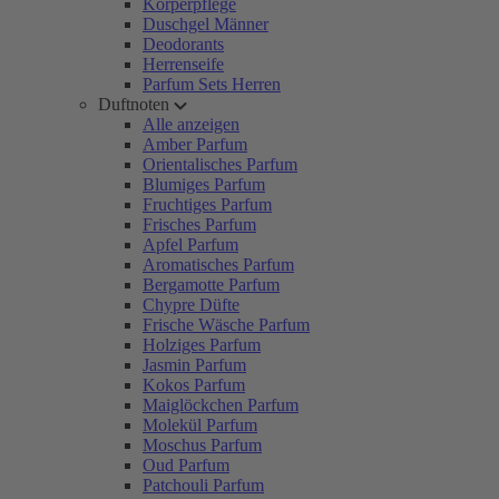
Körperpflege
Duschgel Männer
Deodorants
Herrenseife
Parfum Sets Herren
Duftnoten
Alle anzeigen
Amber Parfum
Orientalisches Parfum
Blumiges Parfum
Fruchtiges Parfum
Frisches Parfum
Apfel Parfum
Aromatisches Parfum
Bergamotte Parfum
Chypre Düfte
Frische Wäsche Parfum
Holziges Parfum
Jasmin Parfum
Kokos Parfum
Maiglöckchen Parfum
Molekül Parfum
Moschus Parfum
Oud Parfum
Patchouli Parfum