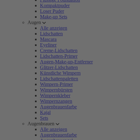
Kompaktpuder
Loser Puder
Make-up Sets
Augen
Alle anzeigen
Lidschatten
Mascara
Eyeliner
Creme-Lidschatten
Lidschatten-Primer
Augen-Make-up-Entferner
Glitzer-Lidschatten
Künstliche Wimpern
Lidschattenpaletten
Wimpern-Primer
Wimpernbürsten
Wimpernkleber
Wimpernzangen
Augenbrauenfarbe
Kajal
Sets
Augenbrauen
Alle anzeigen
Augenbrauenfarbe