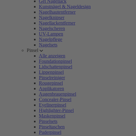
Gel Nagellack
Kunstnägel & Nageldesign
Nagelhautentferner
Nagelknipser
Nagellackentferner
Nagelscheren
UV-Lampen
Nagelpflege
Nagelsets
Pinsel
Alle anzeigen
Foundationpinsel
Lidschattenpinsel
Lippenpinsel
Pinselreiniger
Rougepinsel
Applikatoren
Augenbrauenpinsel
Concealer-Pinsel
Eyelinerpinsel
Highlighter-Pinsel
Maskenpinsel
Pinselsets
Pinseltaschen
Puderpinsel