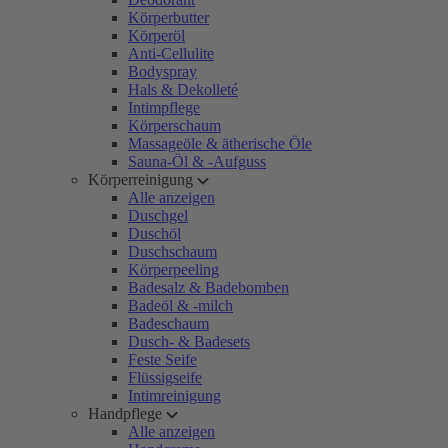
Körperbutter
Körperöl
Anti-Cellulite
Bodyspray
Hals & Dekolleté
Intimpflege
Körperschaum
Massageöle & ätherische Öle
Sauna-Öl & -Aufguss
Körperreinigung
Alle anzeigen
Duschgel
Duschöl
Duschschaum
Körperpeeling
Badesalz & Badebomben
Badeöl & -milch
Badeschaum
Dusch- & Badesets
Feste Seife
Flüssigseife
Intimreinigung
Handpflege
Alle anzeigen