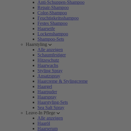
Anti-Schuppen-Shampoo
Repair-Shampoo
Color-Shampoo
Feuchtigkeitsshampoo
Festes Shampoo
Haarseife
Lockenshampoo
Shampoo-Sets
Haarstyling
Alle anzeigen
Schaumfestiger
Hitzeschutz
Haarwachs
Styling Spray
Ansatzspray
Haarcreme & Stylingcreme
Haargel
Haarpuder
Haarspray
Haarstyling-Sets
Sea Salt Spray
Leave-In Pflege
Alle anzeigen
Haaröl
Haarserum