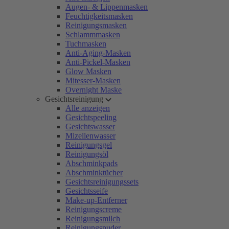
Augen- & Lippenmasken
Feuchtigkeitsmasken
Reinigungsmasken
Schlammmasken
Tuchmasken
Anti-Aging-Masken
Anti-Pickel-Masken
Glow Masken
Mitesser-Masken
Overnight Maske
Gesichtsreinigung
Alle anzeigen
Gesichtspeeling
Gesichtswasser
Mizellenwasser
Reinigungsgel
Reinigungsöl
Abschminkpads
Abschminktücher
Gesichtsreinigungssets
Gesichtsseife
Make-up-Entferner
Reinigungscreme
Reinigungsmilch
Reinigungspuder