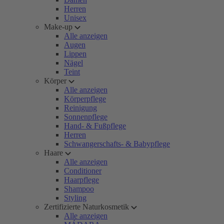
Herren
Unisex
Make-up
Alle anzeigen
Augen
Lippen
Nägel
Teint
Körper
Alle anzeigen
Körperpflege
Reinigung
Sonnenpflege
Hand- & Fußpflege
Herren
Schwangerschafts- & Babypflege
Haare
Alle anzeigen
Conditioner
Haarpflege
Shampoo
Styling
Zertifizierte Naturkosmetik
Alle anzeigen