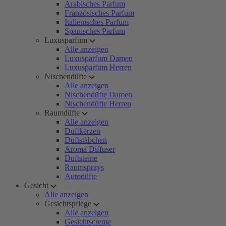
Arabisches Parfum
Französisches Parfum
Italienisches Parfum
Spanisches Parfum
Luxusparfum
Alle anzeigen
Luxusparfum Damen
Luxusparfum Herren
Nischendüfte
Alle anzeigen
Nischendüfte Damen
Nischendüfte Herren
Raumdüfte
Alle anzeigen
Duftkerzen
Duftstäbchen
Aroma Diffuser
Duftsteine
Raumsprays
Autodüfte
Gesicht
Alle anzeigen
Gesichtspflege
Alle anzeigen
Gesichtscreme