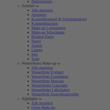
Puderquasten
Zubehör
Alle anzeigen
Anspitzer
Kosmetikspiegel & Schminkspiegel
Kosmetiktaschen
Make-up Leerpaletten
Make-up Schwämme
Blotting Paper
Nägel
Augen
Lippen
Sets
Teint
Wasserfestes Make-up
Alle anzeigen
Wasserfeste Eyeliner
Wasserfeste Foundation
Wasserfeste Mascara
Wasserfester Concealer
Wasserfester Lidschatten
Wasserfeste Augenbrauenstifte
Highlights
Alle anzeigen
Glow Make-up