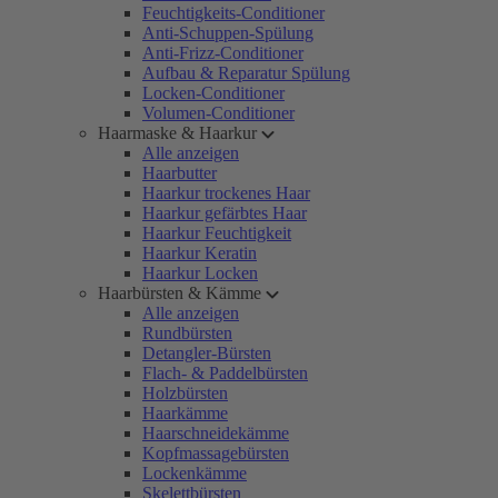
Feuchtigkeits-Conditioner
Anti-Schuppen-Spülung
Anti-Frizz-Conditioner
Aufbau & Reparatur Spülung
Locken-Conditioner
Volumen-Conditioner
Haarmaske & Haarkur
Alle anzeigen
Haarbutter
Haarkur trockenes Haar
Haarkur gefärbtes Haar
Haarkur Feuchtigkeit
Haarkur Keratin
Haarkur Locken
Haarbürsten & Kämme
Alle anzeigen
Rundbürsten
Detangler-Bürsten
Flach- & Paddelbürsten
Holzbürsten
Haarkämme
Haarschneidekämme
Kopfmassagebürsten
Lockenkämme
Skelettbürsten