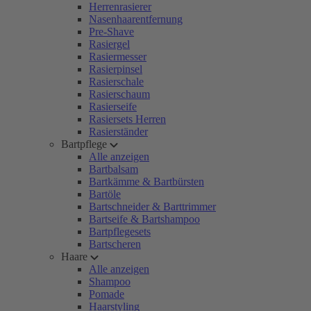
Herrenrasierer
Nasenhaarentfernung
Pre-Shave
Rasiergel
Rasiermesser
Rasierpinsel
Rasierschale
Rasierschaum
Rasierseife
Rasiersets Herren
Rasierständer
Bartpflege
Alle anzeigen
Bartbalsam
Bartkämme & Bartbürsten
Bartöle
Bartschneider & Barttrimmer
Bartseife & Bartshampoo
Bartpflegesets
Bartscheren
Haare
Alle anzeigen
Shampoo
Pomade
Haarstyling