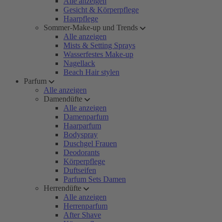
Alle anzeigen
Gesicht & Körperpflege
Haarpflege
Sommer-Make-up und Trends
Alle anzeigen
Mists & Setting Sprays
Wasserfestes Make-up
Nagellack
Beach Hair stylen
Parfum
Alle anzeigen
Damendüfte
Alle anzeigen
Damenparfum
Haarparfum
Bodyspray
Duschgel Frauen
Deodorants
Körperpflege
Duftseifen
Parfum Sets Damen
Herrendüfte
Alle anzeigen
Herrenparfum
After Shave