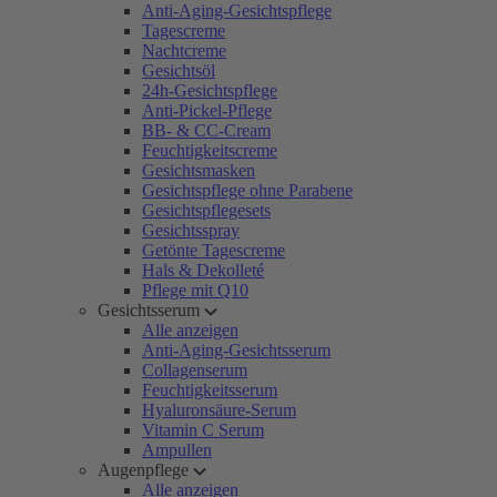
Anti-Aging-Gesichtspflege
Tagescreme
Nachtcreme
Gesichtsöl
24h-Gesichtspflege
Anti-Pickel-Pflege
BB- & CC-Cream
Feuchtigkeitscreme
Gesichtsmasken
Gesichtspflege ohne Parabene
Gesichtspflegesets
Gesichtsspray
Getönte Tagescreme
Hals & Dekolleté
Pflege mit Q10
Gesichtsserum
Alle anzeigen
Anti-Aging-Gesichtsserum
Collagenserum
Feuchtigkeitsserum
Hyaluronsäure-Serum
Vitamin C Serum
Ampullen
Augenpflege
Alle anzeigen