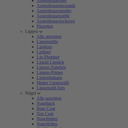
Augenbrauengel
Augenbrauenpomade
Augenbrauenpuder
Augenbrauenstifte
Augenbrauenscheren
Pinzetten
Lippen
Alle anzeigen
Lippenstifte
Lipgloss
Lipliner
Lip-Plumper
Liquid Lipstick
Lippen Zubehör
Lippen-Primer
Lippenbalsam
Matter Lippenstift
Lippenstift-Sets
Nägel
Alle anzeigen
Nagellack
Base Coat
Top Coat
Nagelhärter
Nagelfeilen