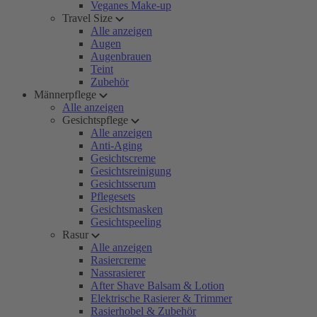
Veganes Make-up
Travel Size
Alle anzeigen
Augen
Augenbrauen
Teint
Zubehör
Männerpflege
Alle anzeigen
Gesichtspflege
Alle anzeigen
Anti-Aging
Gesichtscreme
Gesichtsreinigung
Gesichtsserum
Pflegesets
Gesichtsmasken
Gesichtspeeling
Rasur
Alle anzeigen
Rasiercreme
Nassrasierer
After Shave Balsam & Lotion
Elektrische Rasierer & Trimmer
Rasierhobel & Zubehör