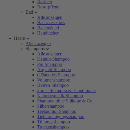
Rasierer
Rasurpflege
Bad
Alle anzeigen
Badaccessoires
Bademäntel
Handtücher
Haare
Alle anzeigen
Shampoos
Alle anzeigen
Keratin-Shampoo
Pre-Shampoo
Arganöl-Shampoo
Glättendes Shampoo
Volumenshampoo
Herren-Shampoo
2-in-1-Shampoo & -Conditioner
Naturkosmetik-Shampoo
Shampoo ohne Silikone & Co.
Silbershampoo
Teebaumöl-Shampoo
Tiefenreinigungsshampoo
Tönungsshampoo
Trockenshampoo