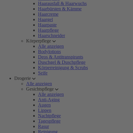
Haarausfall & Haarwuchs
Haarbürsten & Kämme
Haarcreme
Haargel
Haarpaste
Haarpflege
Haarschneider
Körperpflege
Alle anzeigen
Bodylotions
Deos & Antitranspirants
Duschgel & Duschpflege
Körperreinigung & Scrubs
Seife
Drogerie
Alle anzeigen
Gesichtspflege
Alle anzeigen
Anti-Aging
Augen
Lippen
Nachtpflege
Tagespflege
Rasur
Reinigung