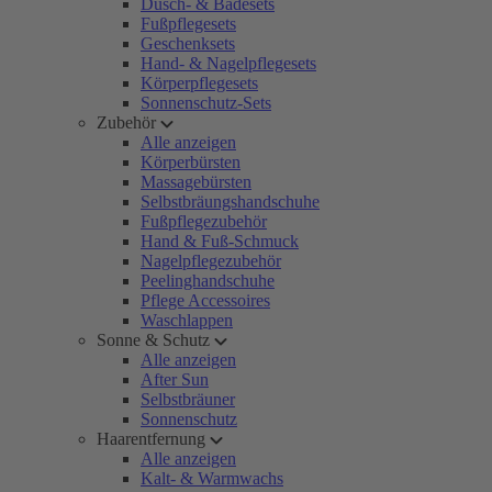
Dusch- & Badesets
Fußpflegesets
Geschenksets
Hand- & Nagelpflegesets
Körperpflegesets
Sonnenschutz-Sets
Zubehör
Alle anzeigen
Körperbürsten
Massagebürsten
Selbstbräungshandschuhe
Fußpflegezubehör
Hand & Fuß-Schmuck
Nagelpflegezubehör
Peelinghandschuhe
Pflege Accessoires
Waschlappen
Sonne & Schutz
Alle anzeigen
After Sun
Selbstbräuner
Sonnenschutz
Haarentfernung
Alle anzeigen
Kalt- & Warmwachs