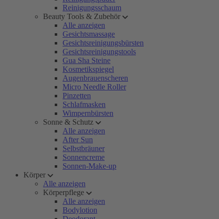
Reinigungsschaum
Beauty Tools & Zubehör
Alle anzeigen
Gesichtsmassage
Gesichtsreinigungsbürsten
Gesichtsreinigungstools
Gua Sha Steine
Kosmetikspiegel
Augenbrauenscheren
Micro Needle Roller
Pinzetten
Schlafmasken
Wimpernbürsten
Sonne & Schutz
Alle anzeigen
After Sun
Selbstbräuner
Sonnencreme
Sonnen-Make-up
Körper
Alle anzeigen
Körperpflege
Alle anzeigen
Bodylotion
Deodorant