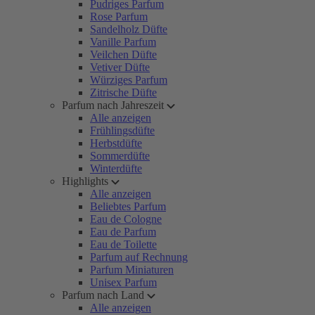
Pudriges Parfum
Rose Parfum
Sandelholz Düfte
Vanille Parfum
Veilchen Düfte
Vetiver Düfte
Würziges Parfum
Zitrische Düfte
Parfum nach Jahreszeit
Alle anzeigen
Frühlingsdüfte
Herbstdüfte
Sommerdüfte
Winterdüfte
Highlights
Alle anzeigen
Beliebtes Parfum
Eau de Cologne
Eau de Parfum
Eau de Toilette
Parfum auf Rechnung
Parfum Miniaturen
Unisex Parfum
Parfum nach Land
Alle anzeigen