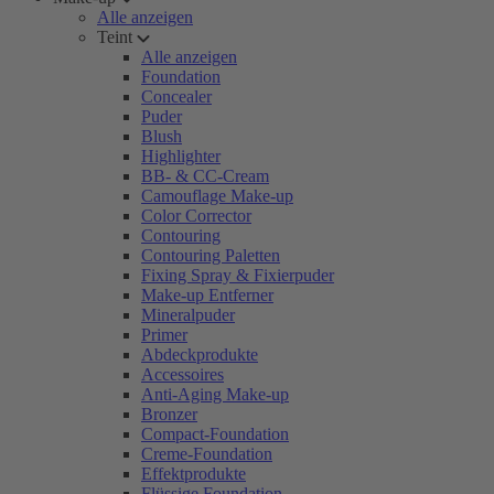
Alle anzeigen
Teint
Alle anzeigen
Foundation
Concealer
Puder
Blush
Highlighter
BB- & CC-Cream
Camouflage Make-up
Color Corrector
Contouring
Contouring Paletten
Fixing Spray & Fixierpuder
Make-up Entferner
Mineralpuder
Primer
Abdeckprodukte
Accessoires
Anti-Aging Make-up
Bronzer
Compact-Foundation
Creme-Foundation
Effektprodukte
Flüssige Foundation