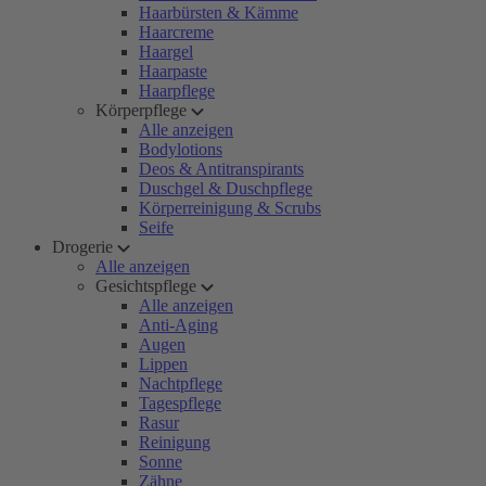
Haarbürsten & Kämme
Haarcreme
Haargel
Haarpaste
Haarpflege
Körperpflege
Alle anzeigen
Bodylotions
Deos & Antitranspirants
Duschgel & Duschpflege
Körperreinigung & Scrubs
Seife
Drogerie
Alle anzeigen
Gesichtspflege
Alle anzeigen
Anti-Aging
Augen
Lippen
Nachtpflege
Tagespflege
Rasur
Reinigung
Sonne
Zähne