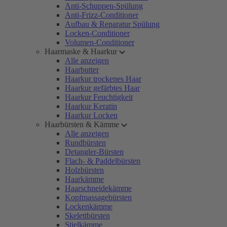
Anti-Schuppen-Spülung
Anti-Frizz-Conditioner
Aufbau & Reparatur Spülung
Locken-Conditioner
Volumen-Conditioner
Haarmaske & Haarkur
Alle anzeigen
Haarbutter
Haarkur trockenes Haar
Haarkur gefärbtes Haar
Haarkur Feuchtigkeit
Haarkur Keratin
Haarkur Locken
Haarbürsten & Kämme
Alle anzeigen
Rundbürsten
Detangler-Bürsten
Flach- & Paddelbürsten
Holzbürsten
Haarkämme
Haarschneidekämme
Kopfmassagebürsten
Lockenkämme
Skelettbürsten
Stielkämme