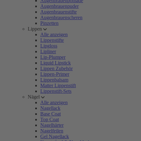
Augenbrauenpomade
Augenbrauenpuder
Augenbrauenstifte
Augenbrauenscheren
Pinzetten
Lippen
Alle anzeigen
Lippenstifte
Lipgloss
Lipliner
Lip-Plumper
Liquid Lipstick
Lippen Zubehör
Lippen-Primer
Lippenbalsam
Matter Lippenstift
Lippenstift-Sets
Nägel
Alle anzeigen
Nagellack
Base Coat
Top Coat
Nagelhärter
Nagelfeilen
Gel Nagellack