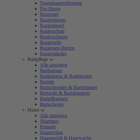
Nasenhaarentfernung
Pre-Shave
Rasiergel
Rasiermesser
Rasierpinsel
Rasierschale
Rasierschaum
Rasierseife
Rasiersets Herren
Rasierständer
Bartpflege
Alle anzeigen
Bartbalsam
Bartkämme & Bartbürsten
Bartöle
Bartschneider & Barttrimmer
Bartseife & Bartshampoo
Bartpflegesets
Bartscheren
Haare
Alle anzeigen
Shampoo
Pomade
Haarstyling
Haarausfall & Haarwuchs