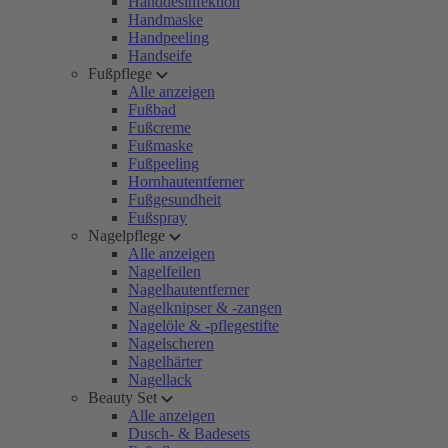
Handdesinfektion
Handmaske
Handpeeling
Handseife
Fußpflege
Alle anzeigen
Fußbad
Fußcreme
Fußmaske
Fußpeeling
Hornhautentferner
Fußgesundheit
Fußspray
Nagelpflege
Alle anzeigen
Nagelfeilen
Nagelhautentferner
Nagelknipser & -zangen
Nagelöle & -pflegestifte
Nagelscheren
Nagelhärter
Nagellack
Beauty Set
Alle anzeigen
Dusch- & Badesets