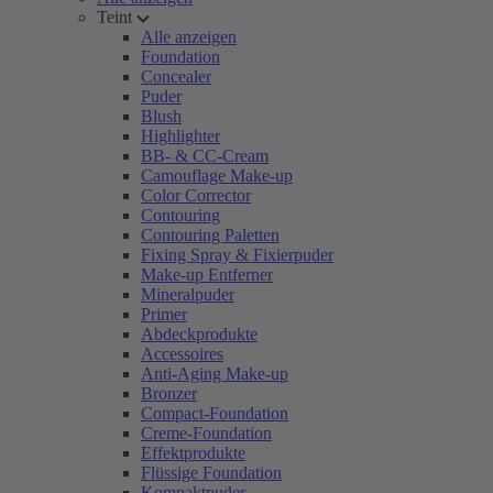
Teint
Alle anzeigen
Foundation
Concealer
Puder
Blush
Highlighter
BB- & CC-Cream
Camouflage Make-up
Color Corrector
Contouring
Contouring Paletten
Fixing Spray & Fixierpuder
Make-up Entferner
Mineralpuder
Primer
Abdeckprodukte
Accessoires
Anti-Aging Make-up
Bronzer
Compact-Foundation
Creme-Foundation
Effektprodukte
Flüssige Foundation
Kompaktpuder