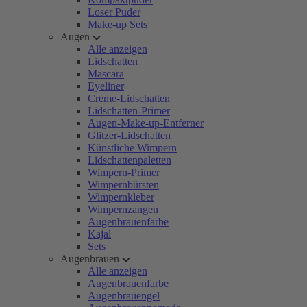
Loser Puder
Make-up Sets
Augen
Alle anzeigen
Lidschatten
Mascara
Eyeliner
Creme-Lidschatten
Lidschatten-Primer
Augen-Make-up-Entferner
Glitzer-Lidschatten
Künstliche Wimpern
Lidschattenpaletten
Wimpern-Primer
Wimpernbürsten
Wimpernkleber
Wimpernzangen
Augenbrauenfarbe
Kajal
Sets
Augenbrauen
Alle anzeigen
Augenbrauenfarbe
Augenbrauengel