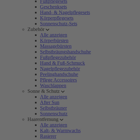
Fußpflegesets
Geschenksets
Hand- & Nagelpflegesets
Körperpflegesets
Sonnenschutz-Sets
Zubehör
Alle anzeigen
Körperbürsten
Massagebürsten
Selbstbräungshandschuhe
Fußpflegezubehör
Hand & Fuß-Schmuck
Nagelpflegezubehör
Peelinghandschuhe
Pflege Accessoires
Waschlappen
Sonne & Schutz
Alle anzeigen
After Sun
Selbstbräuner
Sonnenschutz
Haarentfernung
Alle anzeigen
Kalt- & Warmwachs
Rasierer