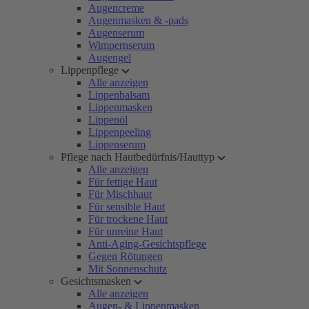
Augencreme
Augenmasken & -pads
Augenserum
Wimpernserum
Augengel
Lippenpflege
Alle anzeigen
Lippenbalsam
Lippenmasken
Lippenöl
Lippenpeeling
Lippenserum
Pflege nach Hautbedürfnis/Hauttyp
Alle anzeigen
Für fettige Haut
Für Mischhaut
Für sensible Haut
Für trockene Haut
Für unreine Haut
Anti-Aging-Gesichtspflege
Gegen Rötungen
Mit Sonnenschutz
Gesichtsmasken
Alle anzeigen
Augen- & Lippenmasken