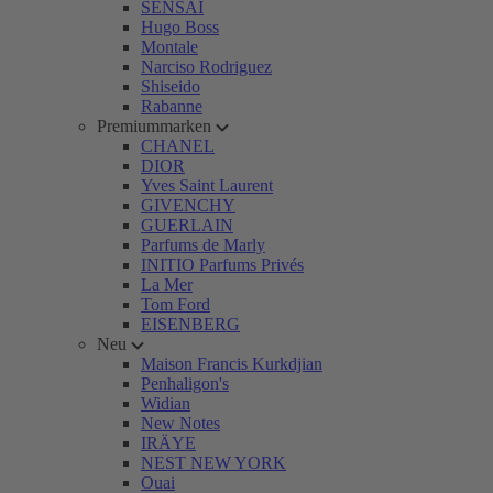
SENSAI
Hugo Boss
Montale
Narciso Rodriguez
Shiseido
Rabanne
Premiummarken
CHANEL
DIOR
Yves Saint Laurent
GIVENCHY
GUERLAIN
Parfums de Marly
INITIO Parfums Privés
La Mer
Tom Ford
EISENBERG
Neu
Maison Francis Kurkdjian
Penhaligon's
Widian
New Notes
IRÄYE
NEST NEW YORK
Ouai