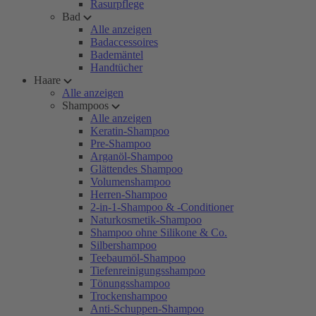
Rasurpflege
Bad
Alle anzeigen
Badaccessoires
Bademäntel
Handtücher
Haare
Alle anzeigen
Shampoos
Alle anzeigen
Keratin-Shampoo
Pre-Shampoo
Arganöl-Shampoo
Glättendes Shampoo
Volumenshampoo
Herren-Shampoo
2-in-1-Shampoo & -Conditioner
Naturkosmetik-Shampoo
Shampoo ohne Silikone & Co.
Silbershampoo
Teebaumöl-Shampoo
Tiefenreinigungsshampoo
Tönungsshampoo
Trockenshampoo
Anti-Schuppen-Shampoo