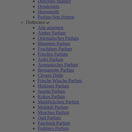
Duschgel Männer
Deodorants
Herrenseife
Parfum Sets Herren
Duftnoten
Alle anzeigen
Amber Parfum
Orientalisches Parfum
Blumiges Parfum
Fruchtiges Parfum
Frisches Parfum
Apfel Parfum
Aromatisches Parfum
Bergamotte Parfum
Chypre Düfte
Frische Wäsche Parfum
Holziges Parfum
Jasmin Parfum
Kokos Parfum
Maiglöckchen Parfum
Molekül Parfum
Moschus Parfum
Oud Parfum
Patchouli Parfum
Pudriges Parfum