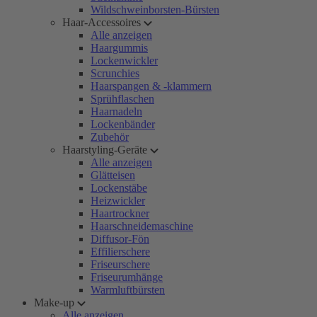
Wildschweinborsten-Bürsten
Haar-Accessoires
Alle anzeigen
Haargummis
Lockenwickler
Scrunchies
Haarspangen & -klammern
Sprühflaschen
Haarnadeln
Lockenbänder
Zubehör
Haarstyling-Geräte
Alle anzeigen
Glätteisen
Lockenstäbe
Heizwickler
Haartrockner
Haarschneidemaschine
Diffusor-Fön
Effilierschere
Friseurschere
Friseurumhänge
Warmluftbürsten
Make-up
Alle anzeigen