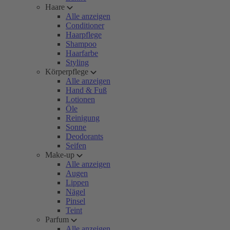
Haare
Alle anzeigen
Conditioner
Haarpflege
Shampoo
Haarfarbe
Styling
Körperpflege
Alle anzeigen
Hand & Fuß
Lotionen
Öle
Reinigung
Sonne
Deodorants
Seifen
Make-up
Alle anzeigen
Augen
Lippen
Nägel
Pinsel
Teint
Parfum
Alle anzeigen