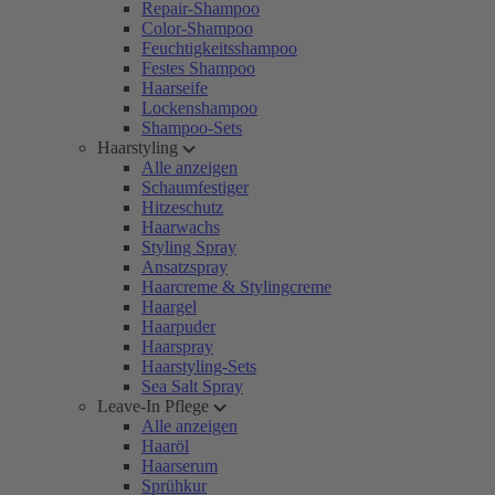
Repair-Shampoo
Color-Shampoo
Feuchtigkeitsshampoo
Festes Shampoo
Haarseife
Lockenshampoo
Shampoo-Sets
Haarstyling
Alle anzeigen
Schaumfestiger
Hitzeschutz
Haarwachs
Styling Spray
Ansatzspray
Haarcreme & Stylingcreme
Haargel
Haarpuder
Haarspray
Haarstyling-Sets
Sea Salt Spray
Leave-In Pflege
Alle anzeigen
Haaröl
Haarserum
Sprühkur