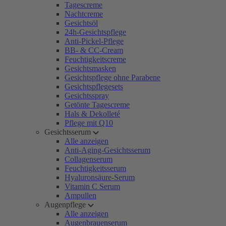
Tagescreme
Nachtcreme
Gesichtsöl
24h-Gesichtspflege
Anti-Pickel-Pflege
BB- & CC-Cream
Feuchtigkeitscreme
Gesichtsmasken
Gesichtspflege ohne Parabene
Gesichtspflegesets
Gesichtsspray
Getönte Tagescreme
Hals & Dekolleté
Pflege mit Q10
Gesichtsserum
Alle anzeigen
Anti-Aging-Gesichtsserum
Collagenserum
Feuchtigkeitsserum
Hyaluronsäure-Serum
Vitamin C Serum
Ampullen
Augenpflege
Alle anzeigen
Augenbrauenserum