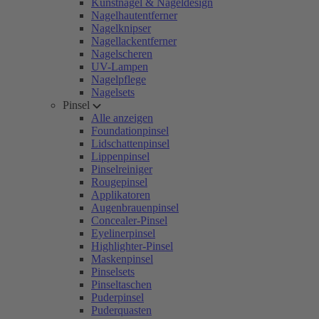
Kunstnägel & Nageldesign
Nagelhautentferner
Nagelknipser
Nagellackentferner
Nagelscheren
UV-Lampen
Nagelpflege
Nagelsets
Pinsel
Alle anzeigen
Foundationpinsel
Lidschattenpinsel
Lippenpinsel
Pinselreiniger
Rougepinsel
Applikatoren
Augenbrauenpinsel
Concealer-Pinsel
Eyelinerpinsel
Highlighter-Pinsel
Maskenpinsel
Pinselsets
Pinseltaschen
Puderpinsel
Puderquasten