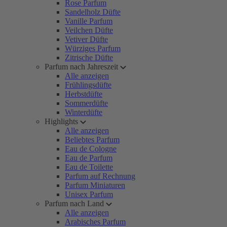
Rose Parfum
Sandelholz Düfte
Vanille Parfum
Veilchen Düfte
Vetiver Düfte
Würziges Parfum
Zitrische Düfte
Parfum nach Jahreszeit
Alle anzeigen
Frühlingsdüfte
Herbstdüfte
Sommerdüfte
Winterdüfte
Highlights
Alle anzeigen
Beliebtes Parfum
Eau de Cologne
Eau de Parfum
Eau de Toilette
Parfum auf Rechnung
Parfum Miniaturen
Unisex Parfum
Parfum nach Land
Alle anzeigen
Arabisches Parfum