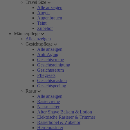
Travel Size
Alle anzeigen
Augen
Augenbrauen
Teint
Zubehör
Männerpflege
Alle anzeigen
Gesichtspflege
Alle anzeigen
Anti-Aging
Gesichtscreme
Gesichtsreinigung
Gesichtsserum
Pflegesets
Gesichtsmasken
Gesichtspeeling
Rasur
Alle anzeigen
Rasiercreme
Nassrasierer
After Shave Balsam & Lotion
Elektrische Rasierer & Trimmer
Rasierhobel & Zubehör
Herrenrasierer