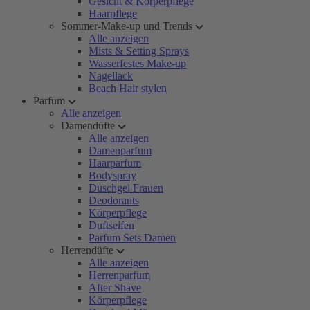
Gesicht & Körperpflege
Haarpflege
Sommer-Make-up und Trends
Alle anzeigen
Mists & Setting Sprays
Wasserfestes Make-up
Nagellack
Beach Hair stylen
Parfum
Alle anzeigen
Damendüfte
Alle anzeigen
Damenparfum
Haarparfum
Bodyspray
Duschgel Frauen
Deodorants
Körperpflege
Duftseifen
Parfum Sets Damen
Herrendüfte
Alle anzeigen
Herrenparfum
After Shave
Körperpflege