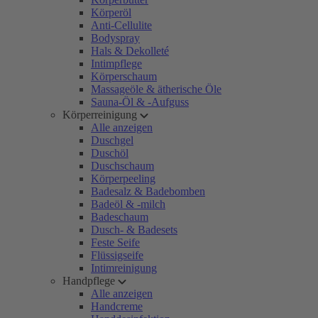
Körperöl
Anti-Cellulite
Bodyspray
Hals & Dekolleté
Intimpflege
Körperschaum
Massageöle & ätherische Öle
Sauna-Öl & -Aufguss
Körperreinigung
Alle anzeigen
Duschgel
Duschöl
Duschschaum
Körperpeeling
Badesalz & Badebomben
Badeöl & -milch
Badeschaum
Dusch- & Badesets
Feste Seife
Flüssigseife
Intimreinigung
Handpflege
Alle anzeigen
Handcreme