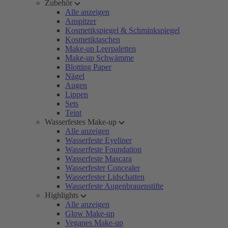
Zubehör
Alle anzeigen
Anspitzer
Kosmetikspiegel & Schminkspiegel
Kosmetiktaschen
Make-up Leerpaletten
Make-up Schwämme
Blotting Paper
Nägel
Augen
Lippen
Sets
Teint
Wasserfestes Make-up
Alle anzeigen
Wasserfeste Eyeliner
Wasserfeste Foundation
Wasserfeste Mascara
Wasserfester Concealer
Wasserfester Lidschatten
Wasserfeste Augenbrauenstifte
Highlights
Alle anzeigen
Glow Make-up
Veganes Make-up