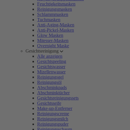
Feuchtigkeitsmasken
Reinigungsmasken
Schlammmasken
Tuchmasken
Anti-Aging-Masken
Anti-Pickel-Masken
Glow Masken
Mitesser-Masken
Overnight Maske
Gesichtsreinigung
Alle anzeigen
Gesichtspeeling
Gesichtswasser
Mizellenwasser
Reinigungsgel
Reinigungsöl
Abschminkpads
Abschminktücher
Gesichtsreinigungssets
Gesichtsseife
Make-up-Entferner
Reinigungscreme
Reinigungsmilch
Reinigungspuder
Reinigungsschaum