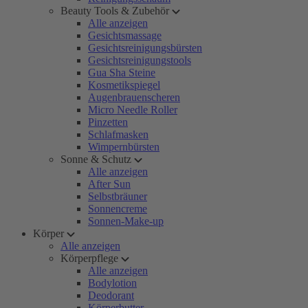
Beauty Tools & Zubehör
Alle anzeigen
Gesichtsmassage
Gesichtsreinigungsbürsten
Gesichtsreinigungstools
Gua Sha Steine
Kosmetikspiegel
Augenbrauenscheren
Micro Needle Roller
Pinzetten
Schlafmasken
Wimpernbürsten
Sonne & Schutz
Alle anzeigen
After Sun
Selbstbräuner
Sonnencreme
Sonnen-Make-up
Körper
Alle anzeigen
Körperpflege
Alle anzeigen
Bodylotion
Deodorant
Körperbutter