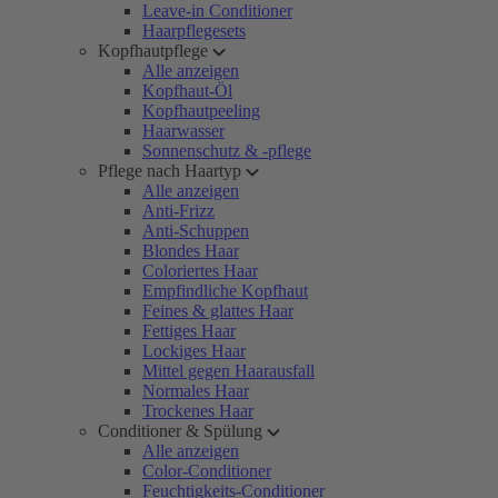
Leave-in Conditioner
Haarpflegesets
Kopfhautpflege
Alle anzeigen
Kopfhaut-Öl
Kopfhautpeeling
Haarwasser
Sonnenschutz & -pflege
Pflege nach Haartyp
Alle anzeigen
Anti-Frizz
Anti-Schuppen
Blondes Haar
Coloriertes Haar
Empfindliche Kopfhaut
Feines & glattes Haar
Fettiges Haar
Lockiges Haar
Mittel gegen Haarausfall
Normales Haar
Trockenes Haar
Conditioner & Spülung
Alle anzeigen
Color-Conditioner
Feuchtigkeits-Conditioner