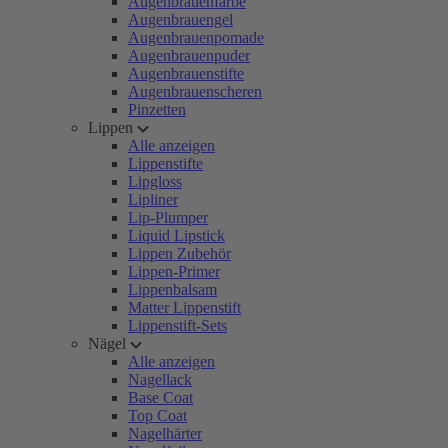
Augenbrauenfarbe
Augenbrauengel
Augenbrauenpomade
Augenbrauenpuder
Augenbrauenstifte
Augenbrauenscheren
Pinzetten
Lippen
Alle anzeigen
Lippenstifte
Lipgloss
Lipliner
Lip-Plumper
Liquid Lipstick
Lippen Zubehör
Lippen-Primer
Lippenbalsam
Matter Lippenstift
Lippenstift-Sets
Nägel
Alle anzeigen
Nagellack
Base Coat
Top Coat
Nagelhärter