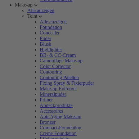
Make-up
Alle anzeigen
Teint
Alle anzeigen
Foundation
Concealer
Puder
Blush
Highlighter
BB- & CC-Cream
Camouflage Make-up
Color Corrector
Contouring
Contouring Paletten
Fixing Spray & Fixierpuder
Make-up Entferner
Mineralpuder
Primer
Abdeckprodukte
Accessoires
Anti-Aging Make-up
Bronzer
Compact-Foundation
Creme-Foundation
Effektprodukte