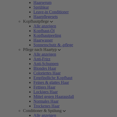
Haarserum
Sprühkur
Leave-in Conditioner
Haarpflegesets
Kopfhautpflege
Alle anzeigen
Kopfhaut-Öl
Kopfhautpeeling
Haarwasser
Sonnenschutz & -pflege
Pflege nach Haartyp
Alle anzeigen
Anti-Frizz
Anti-Schuppen
Blondes Haar
Coloriertes Haar
Empfindliche Kopfhaut
Feines & glattes Haar
Fettiges Haar
Lockiges Haar
Mittel gegen Haarausfall
Normales Haar
Trockenes Haar
Conditioner & Spülung
Alle anzeigen