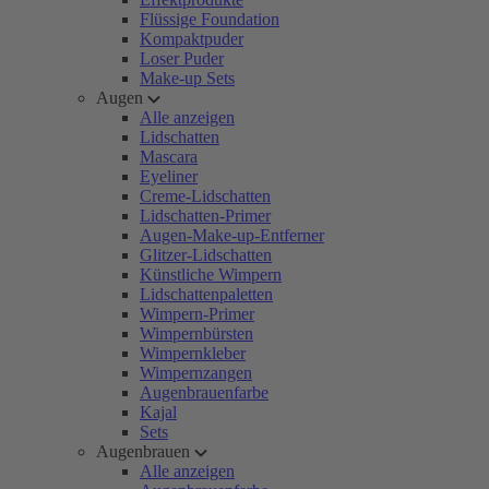
Flüssige Foundation
Kompaktpuder
Loser Puder
Make-up Sets
Augen
Alle anzeigen
Lidschatten
Mascara
Eyeliner
Creme-Lidschatten
Lidschatten-Primer
Augen-Make-up-Entferner
Glitzer-Lidschatten
Künstliche Wimpern
Lidschattenpaletten
Wimpern-Primer
Wimpernbürsten
Wimpernkleber
Wimpernzangen
Augenbrauenfarbe
Kajal
Sets
Augenbrauen
Alle anzeigen