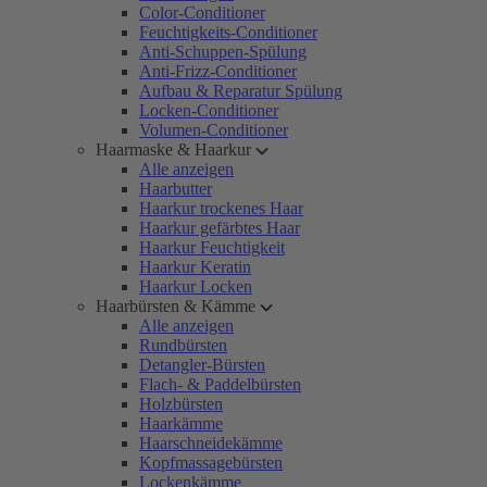
Color-Conditioner
Feuchtigkeits-Conditioner
Anti-Schuppen-Spülung
Anti-Frizz-Conditioner
Aufbau & Reparatur Spülung
Locken-Conditioner
Volumen-Conditioner
Haarmaske & Haarkur
Alle anzeigen
Haarbutter
Haarkur trockenes Haar
Haarkur gefärbtes Haar
Haarkur Feuchtigkeit
Haarkur Keratin
Haarkur Locken
Haarbürsten & Kämme
Alle anzeigen
Rundbürsten
Detangler-Bürsten
Flach- & Paddelbürsten
Holzbürsten
Haarkämme
Haarschneidekämme
Kopfmassagebürsten
Lockenkämme