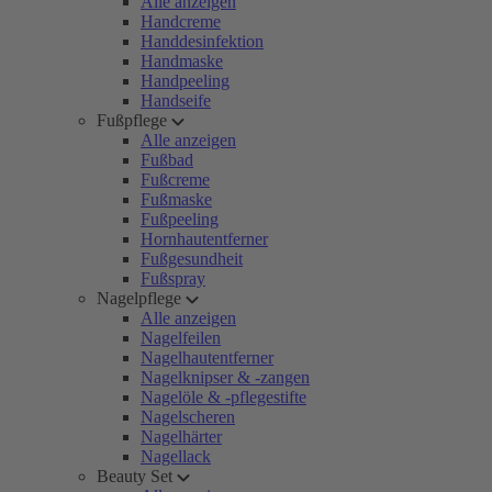
Alle anzeigen
Handcreme
Handdesinfektion
Handmaske
Handpeeling
Handseife
Fußpflege
Alle anzeigen
Fußbad
Fußcreme
Fußmaske
Fußpeeling
Hornhautentferner
Fußgesundheit
Fußspray
Nagelpflege
Alle anzeigen
Nagelfeilen
Nagelhautentferner
Nagelknipser & -zangen
Nagelöle & -pflegestifte
Nagelscheren
Nagelhärter
Nagellack
Beauty Set