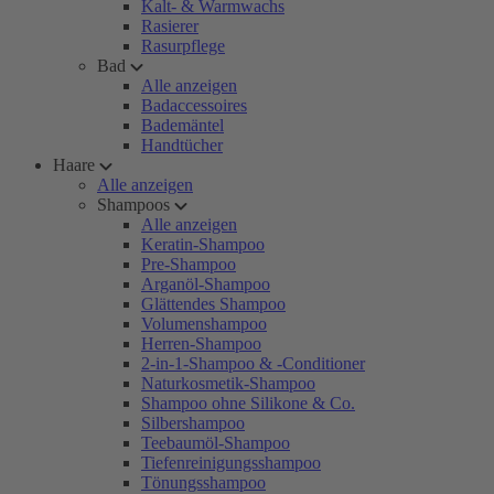
Kalt- & Warmwachs
Rasierer
Rasurpflege
Bad
Alle anzeigen
Badaccessoires
Bademäntel
Handtücher
Haare
Alle anzeigen
Shampoos
Alle anzeigen
Keratin-Shampoo
Pre-Shampoo
Arganöl-Shampoo
Glättendes Shampoo
Volumenshampoo
Herren-Shampoo
2-in-1-Shampoo & -Conditioner
Naturkosmetik-Shampoo
Shampoo ohne Silikone & Co.
Silbershampoo
Teebaumöl-Shampoo
Tiefenreinigungsshampoo
Tönungsshampoo