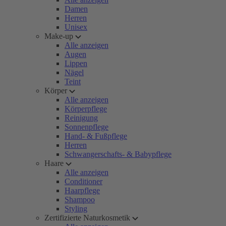
Damen
Herren
Unisex
Make-up
Alle anzeigen
Augen
Lippen
Nägel
Teint
Körper
Alle anzeigen
Körperpflege
Reinigung
Sonnenpflege
Hand- & Fußpflege
Herren
Schwangerschafts- & Babypflege
Haare
Alle anzeigen
Conditioner
Haarpflege
Shampoo
Styling
Zertifizierte Naturkosmetik