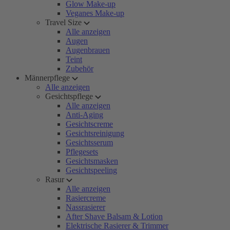
Glow Make-up
Veganes Make-up
Travel Size
Alle anzeigen
Augen
Augenbrauen
Teint
Zubehör
Männerpflege
Alle anzeigen
Gesichtspflege
Alle anzeigen
Anti-Aging
Gesichtscreme
Gesichtsreinigung
Gesichtsserum
Pflegesets
Gesichtsmasken
Gesichtspeeling
Rasur
Alle anzeigen
Rasiercreme
Nassrasierer
After Shave Balsam & Lotion
Elektrische Rasierer & Trimmer