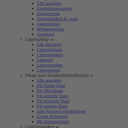
Alle anzeigen
Augenbrauenserum
Augencreme
Augenmasken & -pads
Augenserum
Wimpernserum
Augengel
Lippenpflege
Alle anzeigen
Lippenbalsam
Lippenmasken
Lippenöl
Lippenpeeling
Lippenserum
Pflege nach Hautbedürfnis/Hauttyp
Alle anzeigen
Für fettige Haut
Für Mischhaut
Für sensible Haut
Für trockene Haut
Für unreine Haut
Anti-Aging-Gesichtspflege
Gegen Rötungen
Mit Sonnenschutz
Gesichtsmasken