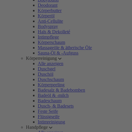
Deodorant
Körperbutter
Körperöl
Anti-Cellulite
Bodyspray
Hals & Dekolleté
Intimpflege
Körperschaum
Massageöle & ätherische Öle
Sauna-Öl & -Aufguss
Körperreinigung
Alle anzeigen
Duschgel
Duschöl
Duschschaum
Körperpeeling
Badesalz & Badebomben
Badeöl & -milch
Badeschaum
Dusch- & Badesets
Feste Seife
Flüssigseife
Intimreinigung
Handpflege