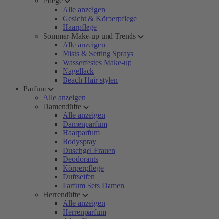
Pflege
Alle anzeigen
Gesicht & Körperpflege
Haarpflege
Sommer-Make-up und Trends
Alle anzeigen
Mists & Setting Sprays
Wasserfestes Make-up
Nagellack
Beach Hair stylen
Parfum
Alle anzeigen
Damendüfte
Alle anzeigen
Damenparfum
Haarparfum
Bodyspray
Duschgel Frauen
Deodorants
Körperpflege
Duftseifen
Parfum Sets Damen
Herrendüfte
Alle anzeigen
Herrenparfum