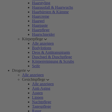
Haarstyling
Haarausfall & Haarwuchs
Haarbürsten & Kämme
Haarcreme
Haargel
Haarpaste
Haarpflege
Haarschneider
Körperpflege
Alle anzeigen
Bodylotions
Deos & Antitranspirants
Duschgel & Duschpflege
Körperreinigung & Scrubs
Seife
Drogerie
Alle anzeigen
Gesichtspflege
Alle anzeigen
Anti-Aging
Augen
Lippen
Nachtpflege
Tagespflege
Rasur