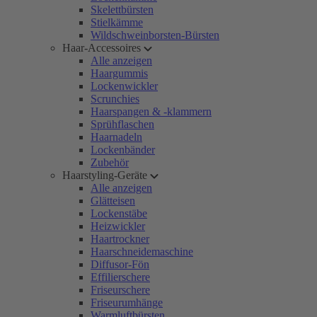
Skelettbürsten
Stielkämme
Wildschweinborsten-Bürsten
Haar-Accessoires
Alle anzeigen
Haargummis
Lockenwickler
Scrunchies
Haarspangen & -klammern
Sprühflaschen
Haarnadeln
Lockenbänder
Zubehör
Haarstyling-Geräte
Alle anzeigen
Glätteisen
Lockenstäbe
Heizwickler
Haartrockner
Haarschneidemaschine
Diffusor-Fön
Effilierschere
Friseurschere
Friseurumhänge
Warmluftbürsten