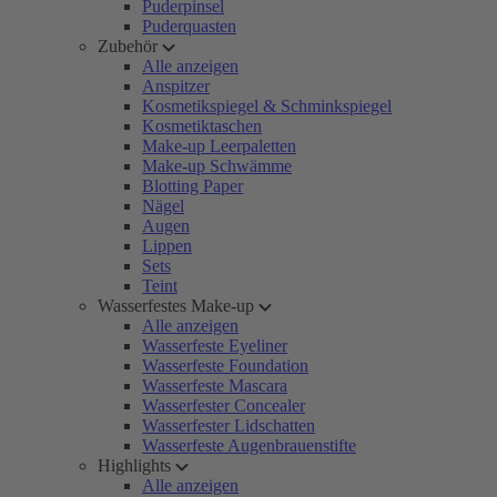
Puderpinsel
Puderquasten
Zubehör
Alle anzeigen
Anspitzer
Kosmetikspiegel & Schminkspiegel
Kosmetiktaschen
Make-up Leerpaletten
Make-up Schwämme
Blotting Paper
Nägel
Augen
Lippen
Sets
Teint
Wasserfestes Make-up
Alle anzeigen
Wasserfeste Eyeliner
Wasserfeste Foundation
Wasserfeste Mascara
Wasserfester Concealer
Wasserfester Lidschatten
Wasserfeste Augenbrauenstifte
Highlights
Alle anzeigen