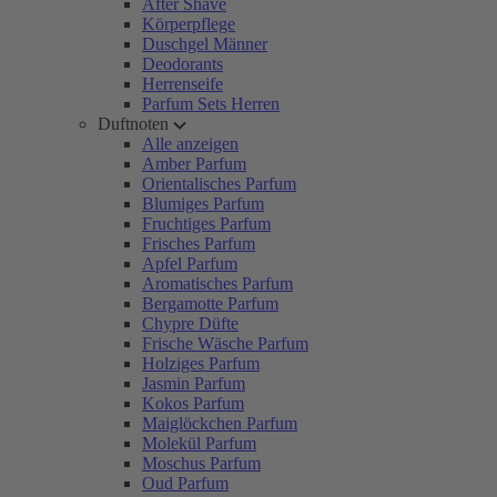
After Shave
Körperpflege
Duschgel Männer
Deodorants
Herrenseife
Parfum Sets Herren
Duftnoten
Alle anzeigen
Amber Parfum
Orientalisches Parfum
Blumiges Parfum
Fruchtiges Parfum
Frisches Parfum
Apfel Parfum
Aromatisches Parfum
Bergamotte Parfum
Chypre Düfte
Frische Wäsche Parfum
Holziges Parfum
Jasmin Parfum
Kokos Parfum
Maiglöckchen Parfum
Molekül Parfum
Moschus Parfum
Oud Parfum