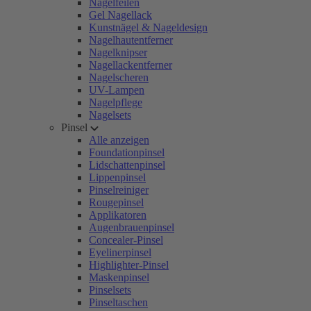
Nagelfeilen
Gel Nagellack
Kunstnägel & Nageldesign
Nagelhautentferner
Nagelknipser
Nagellackentferner
Nagelscheren
UV-Lampen
Nagelpflege
Nagelsets
Pinsel
Alle anzeigen
Foundationpinsel
Lidschattenpinsel
Lippenpinsel
Pinselreiniger
Rougepinsel
Applikatoren
Augenbrauenpinsel
Concealer-Pinsel
Eyelinerpinsel
Highlighter-Pinsel
Maskenpinsel
Pinselsets
Pinseltaschen