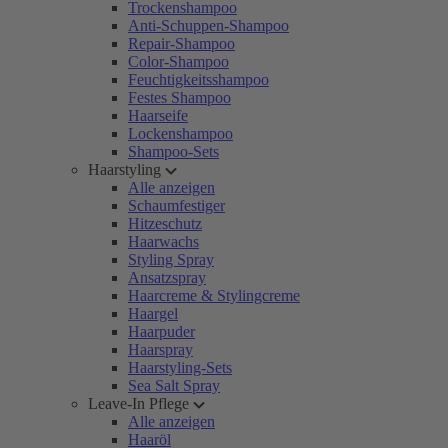
Trockenshampoo
Anti-Schuppen-Shampoo
Repair-Shampoo
Color-Shampoo
Feuchtigkeitsshampoo
Festes Shampoo
Haarseife
Lockenshampoo
Shampoo-Sets
Haarstyling
Alle anzeigen
Schaumfestiger
Hitzeschutz
Haarwachs
Styling Spray
Ansatzspray
Haarcreme & Stylingcreme
Haargel
Haarpuder
Haarspray
Haarstyling-Sets
Sea Salt Spray
Leave-In Pflege
Alle anzeigen
Haaröl