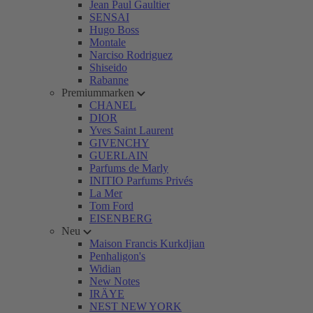
Jean Paul Gaultier
SENSAI
Hugo Boss
Montale
Narciso Rodriguez
Shiseido
Rabanne
Premiummarken
CHANEL
DIOR
Yves Saint Laurent
GIVENCHY
GUERLAIN
Parfums de Marly
INITIO Parfums Privés
La Mer
Tom Ford
EISENBERG
Neu
Maison Francis Kurkdjian
Penhaligon's
Widian
New Notes
IRÄYE
NEST NEW YORK