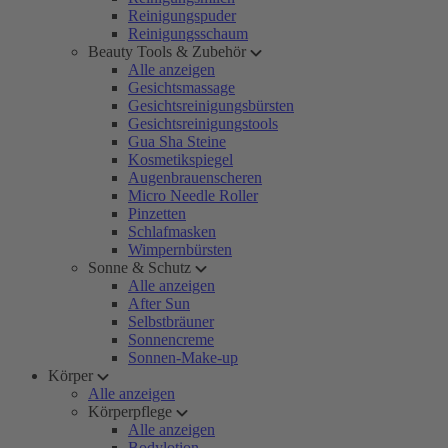
Reinigungspuder
Reinigungsschaum
Beauty Tools & Zubehör
Alle anzeigen
Gesichtsmassage
Gesichtsreinigungsbürsten
Gesichtsreinigungstools
Gua Sha Steine
Kosmetikspiegel
Augenbrauenscheren
Micro Needle Roller
Pinzetten
Schlafmasken
Wimpernbürsten
Sonne & Schutz
Alle anzeigen
After Sun
Selbstbräuner
Sonnencreme
Sonnen-Make-up
Körper
Alle anzeigen
Körperpflege
Alle anzeigen
Bodylotion