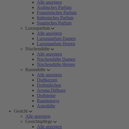
Alle anzeigen
Arabisches Parfum
Französisches Parfum
Italienisches Parfum
Spanisches Parfum
Luxusparfum
Alle anzeigen
Luxusparfum Damen
Luxusparfum Herren
Nischendüfte
Alle anzeigen
Nischendüfte Damen
Nischendüfte Herren
Raumdüfte
Alle anzeigen
Duftkerzen
Duftstäbchen
Aroma Diffuser
Duftsteine
Raumsprays
Autodüfte
Gesicht
Alle anzeigen
Gesichtspflege
Alle anzeigen