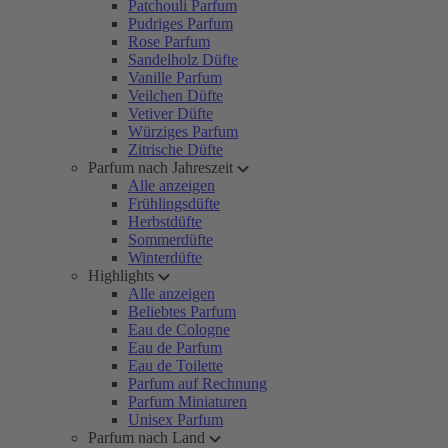
Patchouli Parfum
Pudriges Parfum
Rose Parfum
Sandelholz Düfte
Vanille Parfum
Veilchen Düfte
Vetiver Düfte
Würziges Parfum
Zitrische Düfte
Parfum nach Jahreszeit
Alle anzeigen
Frühlingsdüfte
Herbstdüfte
Sommerdüfte
Winterdüfte
Highlights
Alle anzeigen
Beliebtes Parfum
Eau de Cologne
Eau de Parfum
Eau de Toilette
Parfum auf Rechnung
Parfum Miniaturen
Unisex Parfum
Parfum nach Land