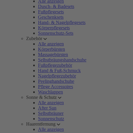
Alle anzeigen
Dusch- & Badesets
Fußpflegesets
Geschenksets
Hand- & Nagelpflegesets
Körperpflegesets
Sonnenschutz-Sets
Zubehör
Alle anzeigen
Körperbürsten
Massagebürsten
Selbstbräungshandschuhe
Fußpflegezubehör
Hand & Fuß-Schmuck
Nagelpflegezubehör
Peelinghandschuhe
Pflege Accessoires
Waschlappen
Sonne & Schutz
Alle anzeigen
After Sun
Selbstbräuner
Sonnenschutz
Haarentfernung
Alle anzeigen