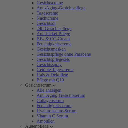
Gesichtscreme
Anti-Aging-Gesichtspflege
Tagescreme
Nachtcreme
Gesichtsöl
24h-Gesichtspflege
Anti-Pickel-Pflege
BB- & CC-Cream
Feuchtigkeitscreme
Gesichtsmasken
Gesichtspflege ohne Parabene
Gesichtspflegesets
Gesichtsspray
Getönte Tagescreme
Hals & Dekolleté
Pflege mit Q10
Gesichtsserum
Alle anzeigen
Anti-Aging-Gesichtsserum
Collagenserum
Feuchtigkeitsserum
Hyaluronsäure-Serum
Vitamin C Serum
Ampullen
Augenpflege