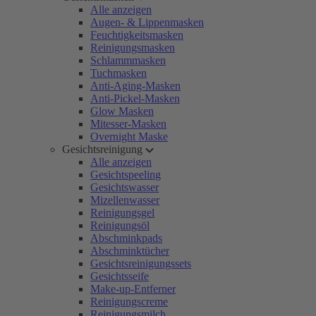
Alle anzeigen
Augen- & Lippenmasken
Feuchtigkeitsmasken
Reinigungsmasken
Schlammmasken
Tuchmasken
Anti-Aging-Masken
Anti-Pickel-Masken
Glow Masken
Mitesser-Masken
Overnight Maske
Gesichtsreinigung
Alle anzeigen
Gesichtspeeling
Gesichtswasser
Mizellenwasser
Reinigungsgel
Reinigungsöl
Abschminkpads
Abschminktücher
Gesichtsreinigungssets
Gesichtsseife
Make-up-Entferner
Reinigungscreme
Reinigungsmilch