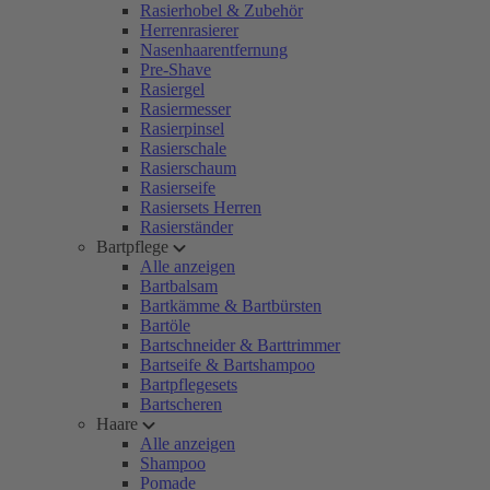
Rasierhobel & Zubehör
Herrenrasierer
Nasenhaarentfernung
Pre-Shave
Rasiergel
Rasiermesser
Rasierpinsel
Rasierschale
Rasierschaum
Rasierseife
Rasiersets Herren
Rasierständer
Bartpflege
Alle anzeigen
Bartbalsam
Bartkämme & Bartbürsten
Bartöle
Bartschneider & Barttrimmer
Bartseife & Bartshampoo
Bartpflegesets
Bartscheren
Haare
Alle anzeigen
Shampoo
Pomade