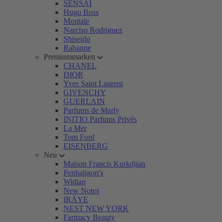
SENSAI
Hugo Boss
Montale
Narciso Rodriguez
Shiseido
Rabanne
Premiummarken
CHANEL
DIOR
Yves Saint Laurent
GIVENCHY
GUERLAIN
Parfums de Marly
INITIO Parfums Privés
La Mer
Tom Ford
EISENBERG
Neu
Maison Francis Kurkdjian
Penhaligon's
Widian
New Notes
IRÄYE
NEST NEW YORK
Farmacy Beauty