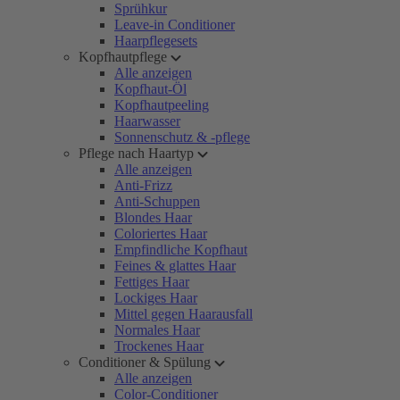
Sprühkur
Leave-in Conditioner
Haarpflegesets
Kopfhautpflege
Alle anzeigen
Kopfhaut-Öl
Kopfhautpeeling
Haarwasser
Sonnenschutz & -pflege
Pflege nach Haartyp
Alle anzeigen
Anti-Frizz
Anti-Schuppen
Blondes Haar
Coloriertes Haar
Empfindliche Kopfhaut
Feines & glattes Haar
Fettiges Haar
Lockiges Haar
Mittel gegen Haarausfall
Normales Haar
Trockenes Haar
Conditioner & Spülung
Alle anzeigen
Color-Conditioner