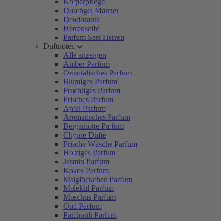
Körperpflege
Duschgel Männer
Deodorants
Herrenseife
Parfum Sets Herren
Duftnoten
Alle anzeigen
Amber Parfum
Orientalisches Parfum
Blumiges Parfum
Fruchtiges Parfum
Frisches Parfum
Apfel Parfum
Aromatisches Parfum
Bergamotte Parfum
Chypre Düfte
Frische Wäsche Parfum
Holziges Parfum
Jasmin Parfum
Kokos Parfum
Maiglöckchen Parfum
Molekül Parfum
Moschus Parfum
Oud Parfum
Patchouli Parfum