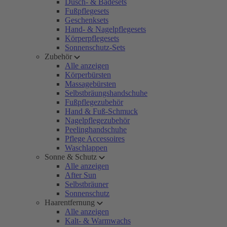
Dusch- & Badesets
Fußpflegesets
Geschenksets
Hand- & Nagelpflegesets
Körperpflegesets
Sonnenschutz-Sets
Zubehör
Alle anzeigen
Körperbürsten
Massagebürsten
Selbstbräungshandschuhe
Fußpflegezubehör
Hand & Fuß-Schmuck
Nagelpflegezubehör
Peelinghandschuhe
Pflege Accessoires
Waschlappen
Sonne & Schutz
Alle anzeigen
After Sun
Selbstbräuner
Sonnenschutz
Haarentfernung
Alle anzeigen
Kalt- & Warmwachs