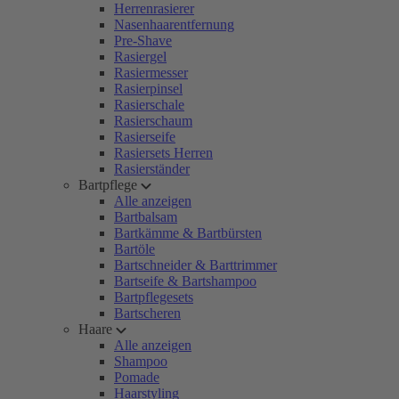
Herrenrasierer
Nasenhaarentfernung
Pre-Shave
Rasiergel
Rasiermesser
Rasierpinsel
Rasierschale
Rasierschaum
Rasierseife
Rasiersets Herren
Rasierständer
Bartpflege
Alle anzeigen
Bartbalsam
Bartkämme & Bartbürsten
Bartöle
Bartschneider & Barttrimmer
Bartseife & Bartshampoo
Bartpflegesets
Bartscheren
Haare
Alle anzeigen
Shampoo
Pomade
Haarstyling