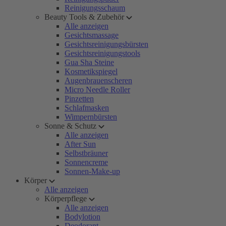
Reinigungsschaum
Beauty Tools & Zubehör
Alle anzeigen
Gesichtsmassage
Gesichtsreinigungsbürsten
Gesichtsreinigungstools
Gua Sha Steine
Kosmetikspiegel
Augenbrauenscheren
Micro Needle Roller
Pinzetten
Schlafmasken
Wimpernbürsten
Sonne & Schutz
Alle anzeigen
After Sun
Selbstbräuner
Sonnencreme
Sonnen-Make-up
Körper
Alle anzeigen
Körperpflege
Alle anzeigen
Bodylotion
Deodorant