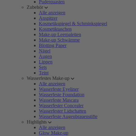
Puderquasten
Zubehör
Alle anzeigen
Anspitzer
Kosmetikspiegel & Schminkspiegel
Kosmetiktaschen
Make-up Leerpaletten
Make-up Schwämme
Blotting Paper
Nägel
Augen
Lippen
Sets
Teint
Wasserfestes Make-up
Alle anzeigen
Wasserfeste Eyeliner
Wasserfeste Foundation
Wasserfeste Mascara
Wasserfester Concealer
Wasserfester Lidschatten
Wasserfeste Augenbrauenstifte
Highlights
Alle anzeigen
Glow Make-up