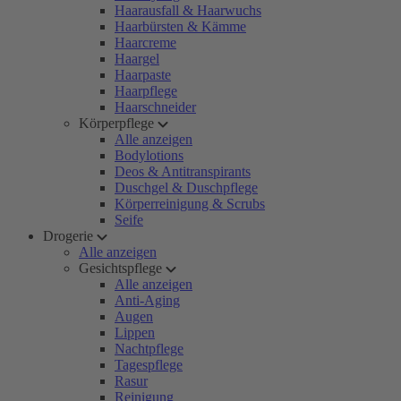
Haarausfall & Haarwuchs
Haarbürsten & Kämme
Haarcreme
Haargel
Haarpaste
Haarpflege
Haarschneider
Körperpflege
Alle anzeigen
Bodylotions
Deos & Antitranspirants
Duschgel & Duschpflege
Körperreinigung & Scrubs
Seife
Drogerie
Alle anzeigen
Gesichtspflege
Alle anzeigen
Anti-Aging
Augen
Lippen
Nachtpflege
Tagespflege
Rasur
Reinigung