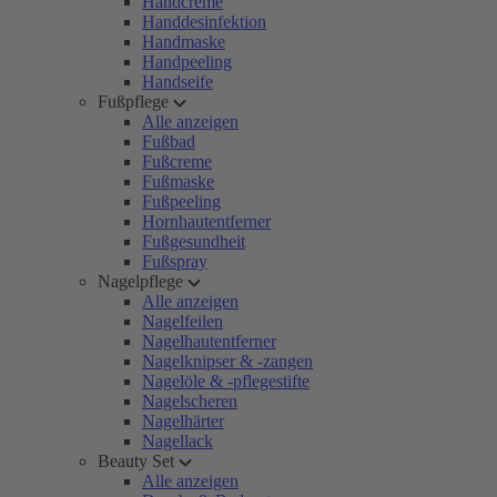
Handcreme
Handdesinfektion
Handmaske
Handpeeling
Handseife
Fußpflege
Alle anzeigen
Fußbad
Fußcreme
Fußmaske
Fußpeeling
Hornhautentferner
Fußgesundheit
Fußspray
Nagelpflege
Alle anzeigen
Nagelfeilen
Nagelhautentferner
Nagelknipser & -zangen
Nagelöle & -pflegestifte
Nagelscheren
Nagelhärter
Nagellack
Beauty Set
Alle anzeigen