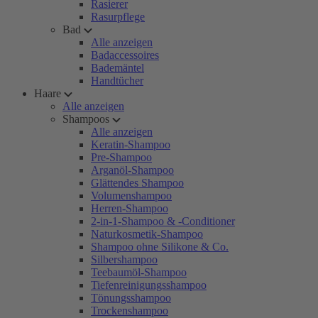
Rasierer
Rasurpflege
Bad
Alle anzeigen
Badaccessoires
Bademäntel
Handtücher
Haare
Alle anzeigen
Shampoos
Alle anzeigen
Keratin-Shampoo
Pre-Shampoo
Arganöl-Shampoo
Glättendes Shampoo
Volumenshampoo
Herren-Shampoo
2-in-1-Shampoo & -Conditioner
Naturkosmetik-Shampoo
Shampoo ohne Silikone & Co.
Silbershampoo
Teebaumöl-Shampoo
Tiefenreinigungsshampoo
Tönungsshampoo
Trockenshampoo