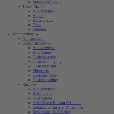
Veganes Make-up
Travel Size
Alle anzeigen
Augen
Augenbrauen
Teint
Zubehör
Männerpflege
Alle anzeigen
Gesichtspflege
Alle anzeigen
Anti-Aging
Gesichtscreme
Gesichtsreinigung
Gesichtsserum
Pflegesets
Gesichtsmasken
Gesichtspeeling
Rasur
Alle anzeigen
Rasiercreme
Nassrasierer
After Shave Balsam & Lotion
Elektrische Rasierer & Trimmer
Rasierhobel & Zubehör