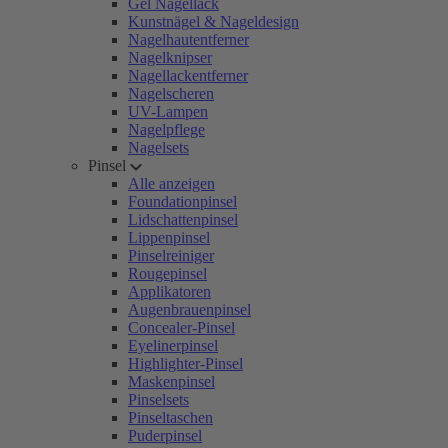
Gel Nagellack
Kunstnägel & Nageldesign
Nagelhautentferner
Nagelknipser
Nagellackentferner
Nagelscheren
UV-Lampen
Nagelpflege
Nagelsets
Pinsel
Alle anzeigen
Foundationpinsel
Lidschattenpinsel
Lippenpinsel
Pinselreiniger
Rougepinsel
Applikatoren
Augenbrauenpinsel
Concealer-Pinsel
Eyelinerpinsel
Highlighter-Pinsel
Maskenpinsel
Pinselsets
Pinseltaschen
Puderpinsel