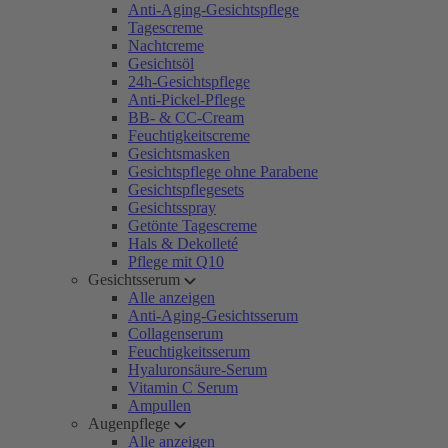
Anti-Aging-Gesichtspflege
Tagescreme
Nachtcreme
Gesichtsöl
24h-Gesichtspflege
Anti-Pickel-Pflege
BB- & CC-Cream
Feuchtigkeitscreme
Gesichtsmasken
Gesichtspflege ohne Parabene
Gesichtspflegesets
Gesichtsspray
Getönte Tagescreme
Hals & Dekolleté
Pflege mit Q10
Gesichtsserum
Alle anzeigen
Anti-Aging-Gesichtsserum
Collagenserum
Feuchtigkeitsserum
Hyaluronsäure-Serum
Vitamin C Serum
Ampullen
Augenpflege
Alle anzeigen