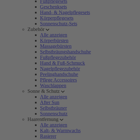
Fußpflegesets
Geschenksets
Hand- & Nagelpflegesets
Körperpflegesets
Sonnenschutz-Sets
Zubehör
Alle anzeigen
Körperbürsten
Massagebürsten
Selbstbräungshandschuhe
Fußpflegezubehör
Hand & Fuß-Schmuck
Nagelpflegezubehör
Peelinghandschuhe
Pflege Accessoires
Waschlappen
Sonne & Schutz
Alle anzeigen
After Sun
Selbstbräuner
Sonnenschutz
Haarentfernung
Alle anzeigen
Kalt- & Warmwachs
Rasierer