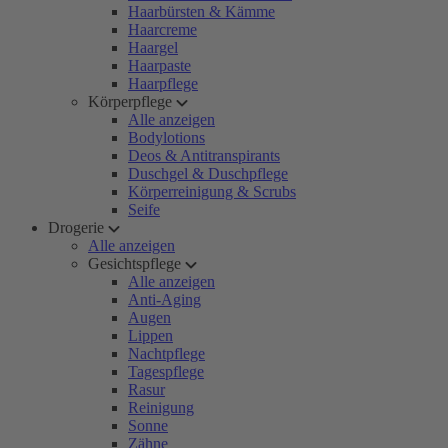
Haarbürsten & Kämme
Haarcreme
Haargel
Haarpaste
Haarpflege
Körperpflege
Alle anzeigen
Bodylotions
Deos & Antitranspirants
Duschgel & Duschpflege
Körperreinigung & Scrubs
Seife
Drogerie
Alle anzeigen
Gesichtspflege
Alle anzeigen
Anti-Aging
Augen
Lippen
Nachtpflege
Tagespflege
Rasur
Reinigung
Sonne
Zähne