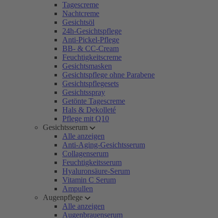
Tagescreme
Nachtcreme
Gesichtsöl
24h-Gesichtspflege
Anti-Pickel-Pflege
BB- & CC-Cream
Feuchtigkeitscreme
Gesichtsmasken
Gesichtspflege ohne Parabene
Gesichtspflegesets
Gesichtsspray
Getönte Tagescreme
Hals & Dekolleté
Pflege mit Q10
Gesichtsserum
Alle anzeigen
Anti-Aging-Gesichtsserum
Collagenserum
Feuchtigkeitsserum
Hyaluronsäure-Serum
Vitamin C Serum
Ampullen
Augenpflege
Alle anzeigen
Augenbrauenserum