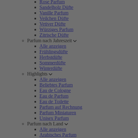
Rose Parfum
Sandelholz Düfte
Vanille Parfum
Veilchen Düfte
Vetiver Düfte
Würziges Parfum
Zitrische Düfte
Parfum nach Jahreszeit
Alle anzeigen
Frühlingsdüfte
Herbstdüfte
Sommerdüfte
Winterdüfte
Highlights
Alle anzeigen
Beliebtes Parfum
Eau de Cologne
Eau de Parfum
Eau de Toilette
Parfum auf Rechnung
Parfum Miniaturen
Unisex Parfum
Parfum nach Land
Alle anzeigen
Arabisches Parfum