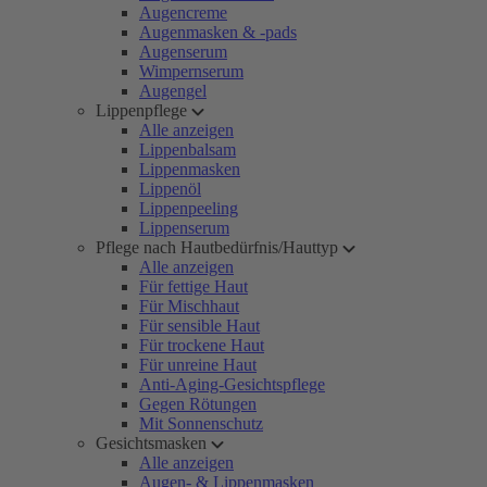
Augencreme
Augenmasken & -pads
Augenserum
Wimpernserum
Augengel
Lippenpflege
Alle anzeigen
Lippenbalsam
Lippenmasken
Lippenöl
Lippenpeeling
Lippenserum
Pflege nach Hautbedürfnis/Hauttyp
Alle anzeigen
Für fettige Haut
Für Mischhaut
Für sensible Haut
Für trockene Haut
Für unreine Haut
Anti-Aging-Gesichtspflege
Gegen Rötungen
Mit Sonnenschutz
Gesichtsmasken
Alle anzeigen
Augen- & Lippenmasken