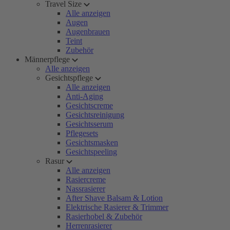
Travel Size
Alle anzeigen
Augen
Augenbrauen
Teint
Zubehör
Männerpflege
Alle anzeigen
Gesichtspflege
Alle anzeigen
Anti-Aging
Gesichtscreme
Gesichtsreinigung
Gesichtsserum
Pflegesets
Gesichtsmasken
Gesichtspeeling
Rasur
Alle anzeigen
Rasiercreme
Nassrasierer
After Shave Balsam & Lotion
Elektrische Rasierer & Trimmer
Rasierhobel & Zubehör
Herrenrasierer