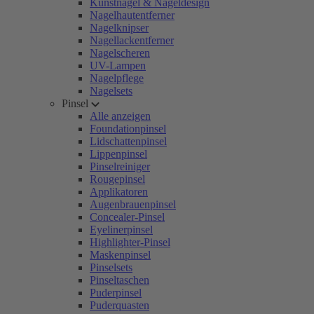
Kunstnägel & Nageldesign
Nagelhautentferner
Nagelknipser
Nagellackentferner
Nagelscheren
UV-Lampen
Nagelpflege
Nagelsets
Pinsel
Alle anzeigen
Foundationpinsel
Lidschattenpinsel
Lippenpinsel
Pinselreiniger
Rougepinsel
Applikatoren
Augenbrauenpinsel
Concealer-Pinsel
Eyelinerpinsel
Highlighter-Pinsel
Maskenpinsel
Pinselsets
Pinseltaschen
Puderpinsel
Puderquasten