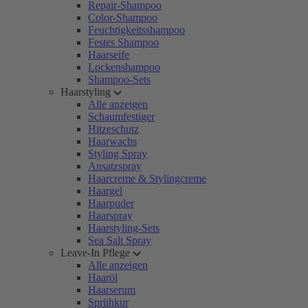
Repair-Shampoo
Color-Shampoo
Feuchtigkeitsshampoo
Festes Shampoo
Haarseife
Lockenshampoo
Shampoo-Sets
Haarstyling
Alle anzeigen
Schaumfestiger
Hitzeschutz
Haarwachs
Styling Spray
Ansatzspray
Haarcreme & Stylingcreme
Haargel
Haarpuder
Haarspray
Haarstyling-Sets
Sea Salt Spray
Leave-In Pflege
Alle anzeigen
Haaröl
Haarserum
Sprühkur