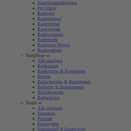
Nasenhaarentfernung
Pre-Shave
Rasiergel
Rasiermesser
Rasierpinsel
Rasierschale
Rasierschaum
Rasierseife
Rasiersets Herren
Rasierständer
Bartpflege
Alle anzeigen
Bartbalsam
Bartkämme & Bartbürsten
Bartöle
Bartschneider & Barttrimmer
Bartseife & Bartshampoo
Bartpflegesets
Bartscheren
Haare
Alle anzeigen
Shampoo
Pomade
Haarstyling
Haarausfall & Haarwuchs