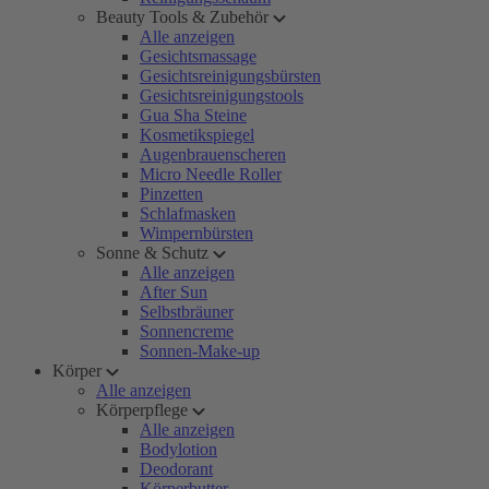
Beauty Tools & Zubehör
Alle anzeigen
Gesichtsmassage
Gesichtsreinigungsbürsten
Gesichtsreinigungstools
Gua Sha Steine
Kosmetikspiegel
Augenbrauenscheren
Micro Needle Roller
Pinzetten
Schlafmasken
Wimpernbürsten
Sonne & Schutz
Alle anzeigen
After Sun
Selbstbräuner
Sonnencreme
Sonnen-Make-up
Körper
Alle anzeigen
Körperpflege
Alle anzeigen
Bodylotion
Deodorant
Körperbutter