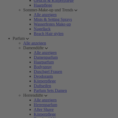
Gesicht & Körperpflege
Haarpflege
Sommer-Make-up und Trends
Alle anzeigen
Mists & Setting Sprays
Wasserfestes Make-up
Nagellack
Beach Hair stylen
Parfum
Alle anzeigen
Damendüfte
Alle anzeigen
Damenparfum
Haarparfum
Bodyspray
Duschgel Frauen
Deodorants
Körperpflege
Duftseifen
Parfum Sets Damen
Herrendüfte
Alle anzeigen
Herrenparfum
After Shave
Körperpflege