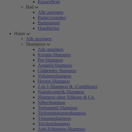
Rasurpflege
Bad
Alle anzeigen
Badaccessoires
Bademäntel
Handtücher
Haare
Alle anzeigen
Shampoos
Alle anzeigen
Keratin-Shampoo
Pre-Shampoo
Arganöl-Shampoo
Glättendes Shampoo
Volumenshampoo
Herren-Shampoo
2-in-1-Shampoo & -Conditioner
Naturkosmetik-Shampoo
Shampoo ohne Silikone & Co.
Silbershampoo
Teebaumöl-Shampoo
Tiefenreinigungsshampoo
Tönungsshampoo
Trockenshampoo
Anti-Schuppen-Shampoo