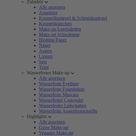
Zubehör
Alle anzeigen
Anspitzer
Kosmetikspiegel & Schminkspiegel
Kosmetiktaschen
Make-up Leerpaletten
Make-up Schwämme
Blotting Paper
Nägel
Augen
Lippen
Sets
Teint
Wasserfestes Make-up
Alle anzeigen
Wasserfeste Eyeliner
Wasserfeste Foundation
Wasserfeste Mascara
Wasserfester Concealer
Wasserfester Lidschatten
Wasserfeste Augenbrauenstifte
Highlights
Alle anzeigen
Glow Make-up
Veganes Make-up