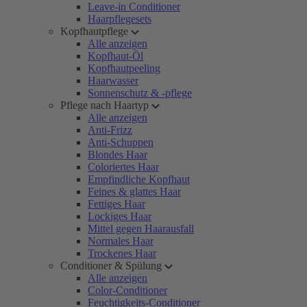
Leave-in Conditioner
Haarpflegesets
Kopfhautpflege
Alle anzeigen
Kopfhaut-Öl
Kopfhautpeeling
Haarwasser
Sonnenschutz & -pflege
Pflege nach Haartyp
Alle anzeigen
Anti-Frizz
Anti-Schuppen
Blondes Haar
Coloriertes Haar
Empfindliche Kopfhaut
Feines & glattes Haar
Fettiges Haar
Lockiges Haar
Mittel gegen Haarausfall
Normales Haar
Trockenes Haar
Conditioner & Spülung
Alle anzeigen
Color-Conditioner
Feuchtigkeits-Conditioner