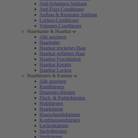
Anti-Schuppen-Spülung
Anti-Frizz-Conditioner
Aufbau & Reparatur Spülung
Locken-Conditioner
Volumen-Conditioner
Haarmaske & Haarkur
Alle anzeigen
Haarbutter
Haarkur trockenes Haar
Haarkur gefärbtes Haar
Haarkur Feuchtigkeit
Haarkur Keratin
Haarkur Locken
Haarbürsten & Kämme
Alle anzeigen
Rundbürsten
Detangler-Bürsten
Flach- & Paddelbürsten
Holzbürsten
Haarkämme
Haarschneidekämme
Kopfmassagebürsten
Lockenkämme
Skelettbürsten
Stielkämme