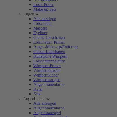
Loser Puder
Make-up Sets
Augen
Alle anzeigen
Lidschatten
Mascara
Eyeliner
Creme-Lidschatten
Lidschatten-Primer
Augen-Make-up-Entferner
Glitzer-Lidschatten
Künstliche Wimpern
Lidschattenpaletten
Wimpern-Primer
Wimpernbürsten
Wimpernkleber
Wimpernzangen
Augenbrauenfarbe
Kajal
Sets
Augenbrauen
Alle anzeigen
Augenbrauenfarbe
Augenbrauengel