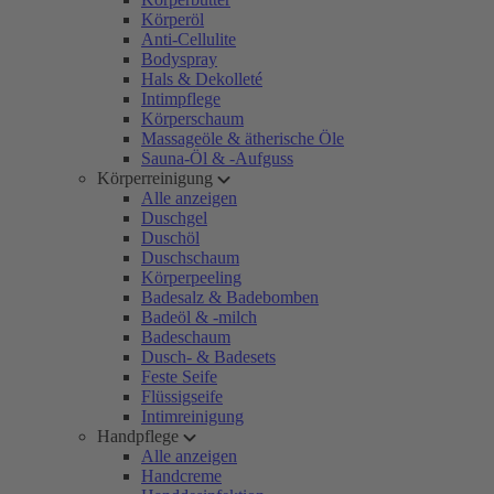
Körperöl
Anti-Cellulite
Bodyspray
Hals & Dekolleté
Intimpflege
Körperschaum
Massageöle & ätherische Öle
Sauna-Öl & -Aufguss
Körperreinigung
Alle anzeigen
Duschgel
Duschöl
Duschschaum
Körperpeeling
Badesalz & Badebomben
Badeöl & -milch
Badeschaum
Dusch- & Badesets
Feste Seife
Flüssigseife
Intimreinigung
Handpflege
Alle anzeigen
Handcreme