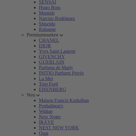
SENSAI
Hugo Boss
Montale
Narciso Rodriguez
Shiseido
Rabanne
Premiummarken
CHANEL
DIOR
Yves Saint Laurent
GIVENCHY
GUERLAIN
Parfums de Marly
INITIO Parfums Privés
La Mer
Tom Ford
EISENBERG
Neu
Maison Francis Kurkdjian
Penhaligon's
Widian
New Notes
IRÄYE
NEST NEW YORK
Ouai