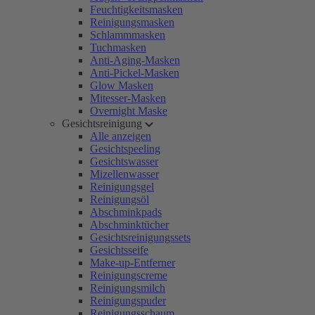
Feuchtigkeitsmasken
Reinigungsmasken
Schlammmasken
Tuchmasken
Anti-Aging-Masken
Anti-Pickel-Masken
Glow Masken
Mitesser-Masken
Overnight Maske
Gesichtsreinigung
Alle anzeigen
Gesichtspeeling
Gesichtswasser
Mizellenwasser
Reinigungsgel
Reinigungsöl
Abschminkpads
Abschminktücher
Gesichtsreinigungssets
Gesichtsseife
Make-up-Entferner
Reinigungscreme
Reinigungsmilch
Reinigungspuder
Reinigungsschaum