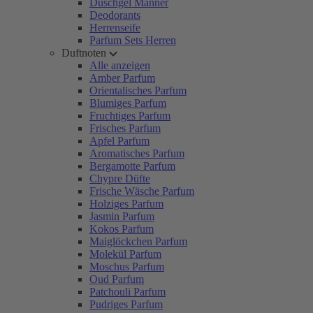
Duschgel Männer
Deodorants
Herrenseife
Parfum Sets Herren
Duftnoten
Alle anzeigen
Amber Parfum
Orientalisches Parfum
Blumiges Parfum
Fruchtiges Parfum
Frisches Parfum
Apfel Parfum
Aromatisches Parfum
Bergamotte Parfum
Chypre Düfte
Frische Wäsche Parfum
Holziges Parfum
Jasmin Parfum
Kokos Parfum
Maiglöckchen Parfum
Molekül Parfum
Moschus Parfum
Oud Parfum
Patchouli Parfum
Pudriges Parfum