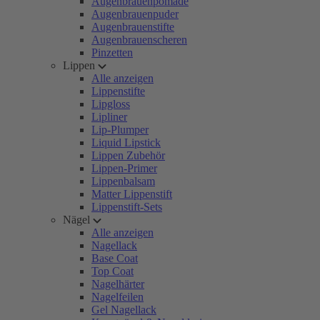
Augenbrauenpomade
Augenbrauenpuder
Augenbrauenstifte
Augenbrauenscheren
Pinzetten
Lippen
Alle anzeigen
Lippenstifte
Lipgloss
Lipliner
Lip-Plumper
Liquid Lipstick
Lippen Zubehör
Lippen-Primer
Lippenbalsam
Matter Lippenstift
Lippenstift-Sets
Nägel
Alle anzeigen
Nagellack
Base Coat
Top Coat
Nagelhärter
Nagelfeilen
Gel Nagellack