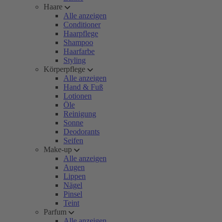
Haare
Alle anzeigen
Conditioner
Haarpflege
Shampoo
Haarfarbe
Styling
Körperpflege
Alle anzeigen
Hand & Fuß
Lotionen
Öle
Reinigung
Sonne
Deodorants
Seifen
Make-up
Alle anzeigen
Augen
Lippen
Nägel
Pinsel
Teint
Parfum
Alle anzeigen