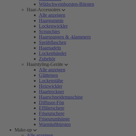
Wildschweinborsten-Bürsten
Haar-Accessoires
Alle anzeigen
Haargummis
Lockenwickler
Scrunchies
Haarspangen & -klammern
Sprühflaschen
Haarnadeln
Lockenbänder
Zubehör
Haarstyling-Geräte
Alle anzeigen
Glätteisen
Lockenstäbe
Heizwickler
Haartrockner
Haarschneidemaschine
Diffusor-Fön
Effilierschere
Friseurschere
Friseurumhänge
Warmluftbürsten
Make-up
Alle anzeigen