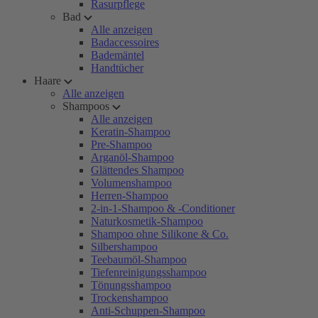
Rasurpflege
Bad
Alle anzeigen
Badaccessoires
Bademäntel
Handtücher
Haare
Alle anzeigen
Shampoos
Alle anzeigen
Keratin-Shampoo
Pre-Shampoo
Arganöl-Shampoo
Glättendes Shampoo
Volumenshampoo
Herren-Shampoo
2-in-1-Shampoo & -Conditioner
Naturkosmetik-Shampoo
Shampoo ohne Silikone & Co.
Silbershampoo
Teebaumöl-Shampoo
Tiefenreinigungsshampoo
Tönungsshampoo
Trockenshampoo
Anti-Schuppen-Shampoo