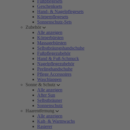
Fußpflegesets
Geschenksets
Hand- & Nagelpflegesets
Körperpflegesets
Sonnenschutz-Sets
Zubehör
Alle anzeigen
Körperbürsten
Massagebürsten
Selbstbräungshandschuhe
Fußpflegezubehör
Hand & Fuß-Schmuck
Nagelpflegezubehör
Peelinghandschuhe
Pflege Accessoires
Waschlappen
Sonne & Schutz
Alle anzeigen
After Sun
Selbstbräuner
Sonnenschutz
Haarentfernung
Alle anzeigen
Kalt- & Warmwachs
Rasierer