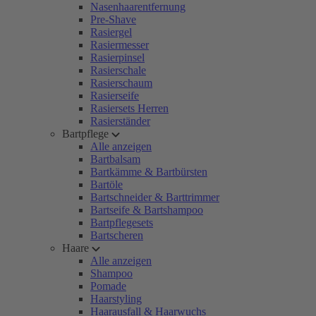
Nasenhaarentfernung
Pre-Shave
Rasiergel
Rasiermesser
Rasierpinsel
Rasierschale
Rasierschaum
Rasierseife
Rasiersets Herren
Rasierständer
Bartpflege
Alle anzeigen
Bartbalsam
Bartkämme & Bartbürsten
Bartöle
Bartschneider & Barttrimmer
Bartseife & Bartshampoo
Bartpflegesets
Bartscheren
Haare
Alle anzeigen
Shampoo
Pomade
Haarstyling
Haarausfall & Haarwuchs