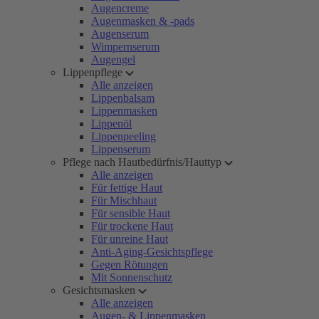
Augencreme
Augenmasken & -pads
Augenserum
Wimpernserum
Augengel
Lippenpflege
Alle anzeigen
Lippenbalsam
Lippenmasken
Lippenöl
Lippenpeeling
Lippenserum
Pflege nach Hautbedürfnis/Hauttyp
Alle anzeigen
Für fettige Haut
Für Mischhaut
Für sensible Haut
Für trockene Haut
Für unreine Haut
Anti-Aging-Gesichtspflege
Gegen Rötungen
Mit Sonnenschutz
Gesichtsmasken
Alle anzeigen
Augen- & Lippenmasken