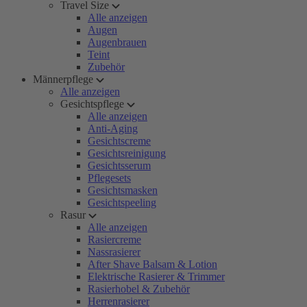
Travel Size
Alle anzeigen
Augen
Augenbrauen
Teint
Zubehör
Männerpflege
Alle anzeigen
Gesichtspflege
Alle anzeigen
Anti-Aging
Gesichtscreme
Gesichtsreinigung
Gesichtsserum
Pflegesets
Gesichtsmasken
Gesichtspeeling
Rasur
Alle anzeigen
Rasiercreme
Nassrasierer
After Shave Balsam & Lotion
Elektrische Rasierer & Trimmer
Rasierhobel & Zubehör
Herrenrasierer