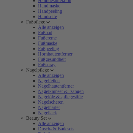
Handdesinfektion
Handmaske
Handpeeling
Handseife
Fußpflege
Alle anzeigen
Fußbad
Fußcreme
Fußmaske
Fußpeeling
Hornhautentferner
Fußgesundheit
Fußspray
Nagelpflege
Alle anzeigen
Nagelfeilen
Nagelhautentferner
Nagelknipser & -zangen
Nagelöle & -pflegestifte
Nagelscheren
Nagelhärter
Nagellack
Beauty Set
Alle anzeigen
Dusch- & Badesets