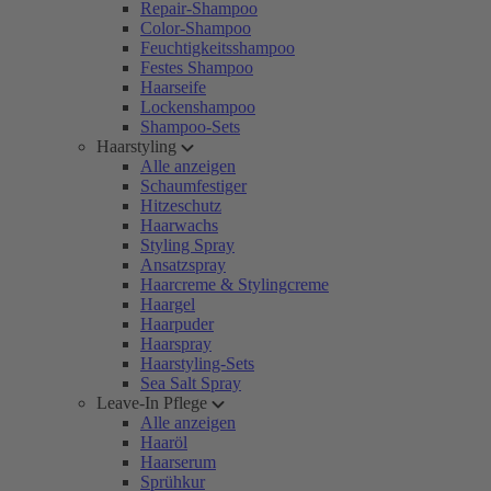
Repair-Shampoo
Color-Shampoo
Feuchtigkeitsshampoo
Festes Shampoo
Haarseife
Lockenshampoo
Shampoo-Sets
Haarstyling
Alle anzeigen
Schaumfestiger
Hitzeschutz
Haarwachs
Styling Spray
Ansatzspray
Haarcreme & Stylingcreme
Haargel
Haarpuder
Haarspray
Haarstyling-Sets
Sea Salt Spray
Leave-In Pflege
Alle anzeigen
Haaröl
Haarserum
Sprühkur