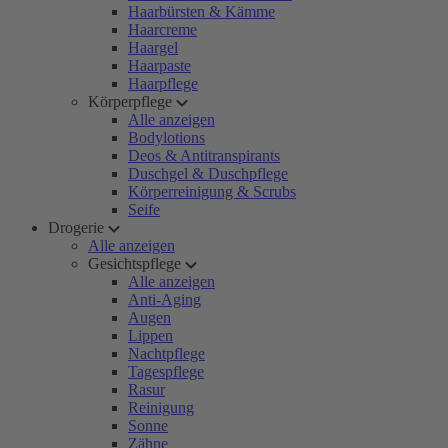
Haarbürsten & Kämme
Haarcreme
Haargel
Haarpaste
Haarpflege
Körperpflege
Alle anzeigen
Bodylotions
Deos & Antitranspirants
Duschgel & Duschpflege
Körperreinigung & Scrubs
Seife
Drogerie
Alle anzeigen
Gesichtspflege
Alle anzeigen
Anti-Aging
Augen
Lippen
Nachtpflege
Tagespflege
Rasur
Reinigung
Sonne
Zähne