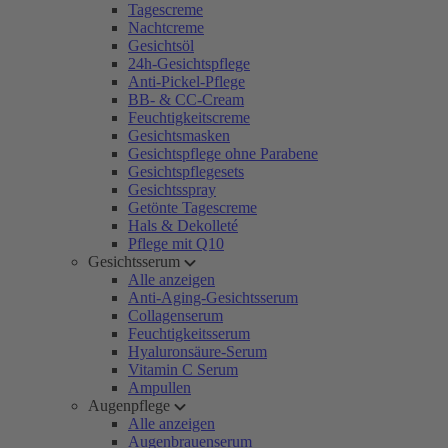
Tagescreme
Nachtcreme
Gesichtsöl
24h-Gesichtspflege
Anti-Pickel-Pflege
BB- & CC-Cream
Feuchtigkeitscreme
Gesichtsmasken
Gesichtspflege ohne Parabene
Gesichtspflegesets
Gesichtsspray
Getönte Tagescreme
Hals & Dekolleté
Pflege mit Q10
Gesichtsserum
Alle anzeigen
Anti-Aging-Gesichtsserum
Collagenserum
Feuchtigkeitsserum
Hyaluronsäure-Serum
Vitamin C Serum
Ampullen
Augenpflege
Alle anzeigen
Augenbrauenserum