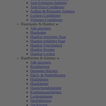
Anti-Schuppen-Spülung
Anti-Frizz-Conditioner
Aufbau & Reparatur Spülung
Locken-Conditioner
Volumen-Conditioner
Haarmaske & Haarkur
Alle anzeigen
Haarbutter
Haarkur trockenes Haar
Haarkur gefärbtes Haar
Haarkur Feuchtigkeit
Haarkur Keratin
Haarkur Locken
Haarbürsten & Kämme
Alle anzeigen
Rundbürsten
Detangler-Bürsten
Flach- & Paddelbürsten
Holzbürsten
Haarkämme
Haarschneidekämme
Kopfmassagebürsten
Lockenkämme
Skelettbürsten
Stielkämme