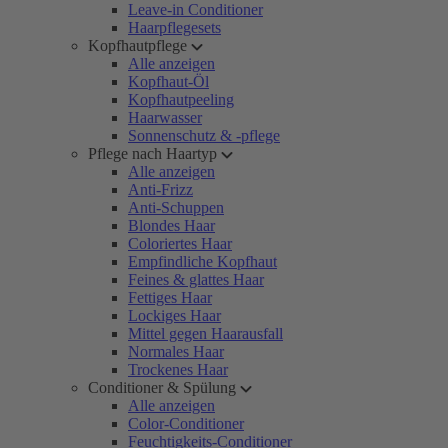
Leave-in Conditioner
Haarpflegesets
Kopfhautpflege
Alle anzeigen
Kopfhaut-Öl
Kopfhautpeeling
Haarwasser
Sonnenschutz & -pflege
Pflege nach Haartyp
Alle anzeigen
Anti-Frizz
Anti-Schuppen
Blondes Haar
Coloriertes Haar
Empfindliche Kopfhaut
Feines & glattes Haar
Fettiges Haar
Lockiges Haar
Mittel gegen Haarausfall
Normales Haar
Trockenes Haar
Conditioner & Spülung
Alle anzeigen
Color-Conditioner
Feuchtigkeits-Conditioner