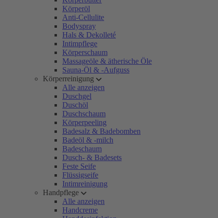
Körperöl
Anti-Cellulite
Bodyspray
Hals & Dekolleté
Intimpflege
Körperschaum
Massageöle & ätherische Öle
Sauna-Öl & -Aufguss
Körperreinigung
Alle anzeigen
Duschgel
Duschöl
Duschschaum
Körperpeeling
Badesalz & Badebomben
Badeöl & -milch
Badeschaum
Dusch- & Badesets
Feste Seife
Flüssigseife
Intimreinigung
Handpflege
Alle anzeigen
Handcreme