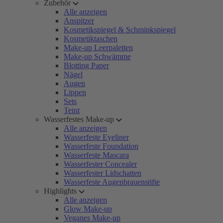
Zubehör
Alle anzeigen
Anspitzer
Kosmetikspiegel & Schminkspiegel
Kosmetiktaschen
Make-up Leerpaletten
Make-up Schwämme
Blotting Paper
Nägel
Augen
Lippen
Sets
Teint
Wasserfestes Make-up
Alle anzeigen
Wasserfeste Eyeliner
Wasserfeste Foundation
Wasserfeste Mascara
Wasserfester Concealer
Wasserfester Lidschatten
Wasserfeste Augenbrauenstifte
Highlights
Alle anzeigen
Glow Make-up
Veganes Make-up