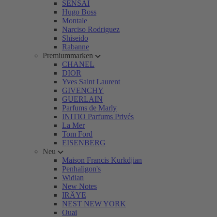
SENSAI
Hugo Boss
Montale
Narciso Rodriguez
Shiseido
Rabanne
Premiummarken
CHANEL
DIOR
Yves Saint Laurent
GIVENCHY
GUERLAIN
Parfums de Marly
INITIO Parfums Privés
La Mer
Tom Ford
EISENBERG
Neu
Maison Francis Kurkdjian
Penhaligon's
Widian
New Notes
IRÄYE
NEST NEW YORK
Ouai