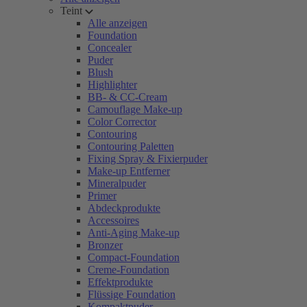
Teint
Alle anzeigen
Foundation
Concealer
Puder
Blush
Highlighter
BB- & CC-Cream
Camouflage Make-up
Color Corrector
Contouring
Contouring Paletten
Fixing Spray & Fixierpuder
Make-up Entferner
Mineralpuder
Primer
Abdeckprodukte
Accessoires
Anti-Aging Make-up
Bronzer
Compact-Foundation
Creme-Foundation
Effektprodukte
Flüssige Foundation
Kompaktpuder