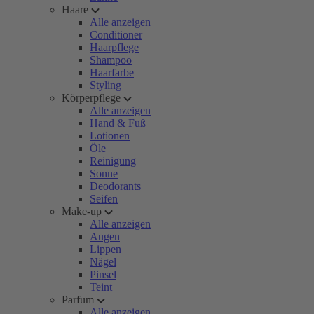
Haare
Alle anzeigen
Conditioner
Haarpflege
Shampoo
Haarfarbe
Styling
Körperpflege
Alle anzeigen
Hand & Fuß
Lotionen
Öle
Reinigung
Sonne
Deodorants
Seifen
Make-up
Alle anzeigen
Augen
Lippen
Nägel
Pinsel
Teint
Parfum
Alle anzeigen