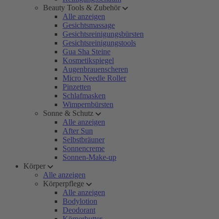
Beauty Tools & Zubehör
Alle anzeigen
Gesichtsmassage
Gesichtsreinigungsbürsten
Gesichtsreinigungstools
Gua Sha Steine
Kosmetikspiegel
Augenbrauenscheren
Micro Needle Roller
Pinzetten
Schlafmasken
Wimpernbürsten
Sonne & Schutz
Alle anzeigen
After Sun
Selbstbräuner
Sonnencreme
Sonnen-Make-up
Körper
Alle anzeigen
Körperpflege
Alle anzeigen
Bodylotion
Deodorant
Körperbutter