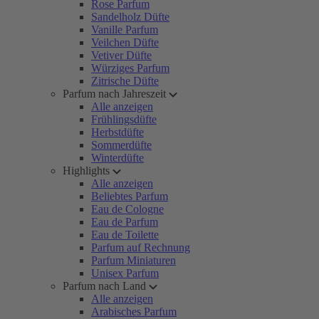
Rose Parfum
Sandelholz Düfte
Vanille Parfum
Veilchen Düfte
Vetiver Düfte
Würziges Parfum
Zitrische Düfte
Parfum nach Jahreszeit
Alle anzeigen
Frühlingsdüfte
Herbstdüfte
Sommerdüfte
Winterdüfte
Highlights
Alle anzeigen
Beliebtes Parfum
Eau de Cologne
Eau de Parfum
Eau de Toilette
Parfum auf Rechnung
Parfum Miniaturen
Unisex Parfum
Parfum nach Land
Alle anzeigen
Arabisches Parfum