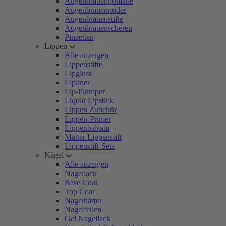
Augenbrauenpomade
Augenbrauenpuder
Augenbrauenstifte
Augenbrauenscheren
Pinzetten
Lippen
Alle anzeigen
Lippenstifte
Lipgloss
Lipliner
Lip-Plumper
Liquid Lipstick
Lippen Zubehör
Lippen-Primer
Lippenbalsam
Matter Lippenstift
Lippenstift-Sets
Nägel
Alle anzeigen
Nagellack
Base Coat
Top Coat
Nagelhärter
Nagelfeilen
Gel Nagellack