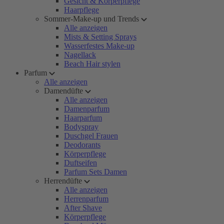
Gesicht & Körperpflege
Haarpflege
Sommer-Make-up und Trends
Alle anzeigen
Mists & Setting Sprays
Wasserfestes Make-up
Nagellack
Beach Hair stylen
Parfum
Alle anzeigen
Damendüfte
Alle anzeigen
Damenparfum
Haarparfum
Bodyspray
Duschgel Frauen
Deodorants
Körperpflege
Duftseifen
Parfum Sets Damen
Herrendüfte
Alle anzeigen
Herrenparfum
After Shave
Körperpflege