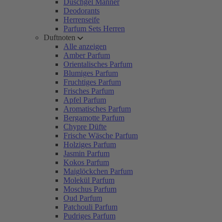
Duschgel Männer
Deodorants
Herrenseife
Parfum Sets Herren
Duftnoten
Alle anzeigen
Amber Parfum
Orientalisches Parfum
Blumiges Parfum
Fruchtiges Parfum
Frisches Parfum
Apfel Parfum
Aromatisches Parfum
Bergamotte Parfum
Chypre Düfte
Frische Wäsche Parfum
Holziges Parfum
Jasmin Parfum
Kokos Parfum
Maiglöckchen Parfum
Molekül Parfum
Moschus Parfum
Oud Parfum
Patchouli Parfum
Pudriges Parfum