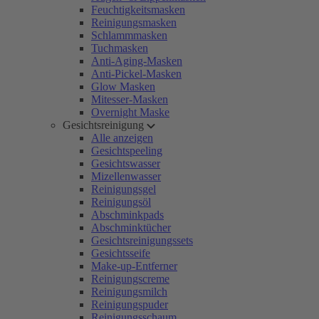
Feuchtigkeitsmasken
Reinigungsmasken
Schlammmasken
Tuchmasken
Anti-Aging-Masken
Anti-Pickel-Masken
Glow Masken
Mitesser-Masken
Overnight Maske
Gesichtsreinigung
Alle anzeigen
Gesichtspeeling
Gesichtswasser
Mizellenwasser
Reinigungsgel
Reinigungsöl
Abschminkpads
Abschminktücher
Gesichtsreinigungssets
Gesichtsseife
Make-up-Entferner
Reinigungscreme
Reinigungsmilch
Reinigungspuder
Reinigungsschaum