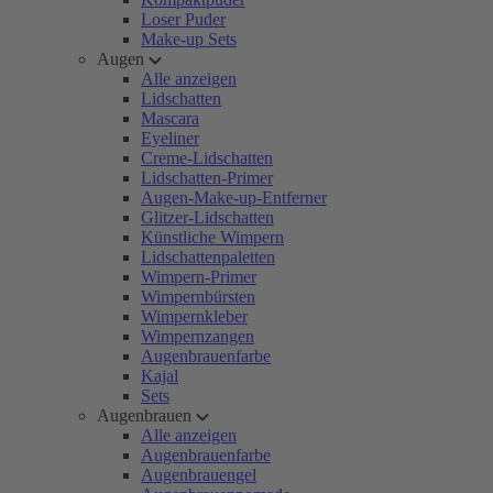
Loser Puder
Make-up Sets
Augen
Alle anzeigen
Lidschatten
Mascara
Eyeliner
Creme-Lidschatten
Lidschatten-Primer
Augen-Make-up-Entferner
Glitzer-Lidschatten
Künstliche Wimpern
Lidschattenpaletten
Wimpern-Primer
Wimpernbürsten
Wimpernkleber
Wimpernzangen
Augenbrauenfarbe
Kajal
Sets
Augenbrauen
Alle anzeigen
Augenbrauenfarbe
Augenbrauengel