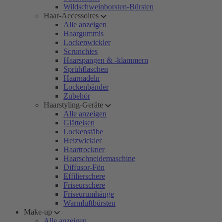
Wildschweinborsten-Bürsten
Haar-Accessoires
Alle anzeigen
Haargummis
Lockenwickler
Scrunchies
Haarspangen & -klammern
Sprühflaschen
Haarnadeln
Lockenbänder
Zubehör
Haarstyling-Geräte
Alle anzeigen
Glätteisen
Lockenstäbe
Heizwickler
Haartrockner
Haarschneidemaschine
Diffusor-Fön
Effilierschere
Friseurschere
Friseurumhänge
Warmluftbürsten
Make-up
Alle anzeigen