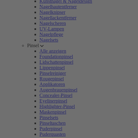
Kunstnägel & Nageldesign
Nagelhautentferner
Nagelknipser
Nagellackentferner
Nagelscheren
UV-Lampen
Nagelpflege
Nagelsets
Pinsel
Alle anzeigen
Foundationpinsel
Lidschattenpinsel
Lippenpinsel
Pinselreiniger
Rougepinsel
Applikatoren
Augenbrauenpinsel
Concealer-Pinsel
Eyelinerpinsel
Highlighter-Pinsel
Maskenpinsel
Pinselsets
Pinseltaschen
Puderpinsel
Puderquasten