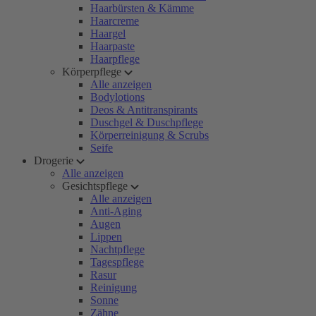
Haarbürsten & Kämme
Haarcreme
Haargel
Haarpaste
Haarpflege
Körperpflege
Alle anzeigen
Bodylotions
Deos & Antitranspirants
Duschgel & Duschpflege
Körperreinigung & Scrubs
Seife
Drogerie
Alle anzeigen
Gesichtspflege
Alle anzeigen
Anti-Aging
Augen
Lippen
Nachtpflege
Tagespflege
Rasur
Reinigung
Sonne
Zähne