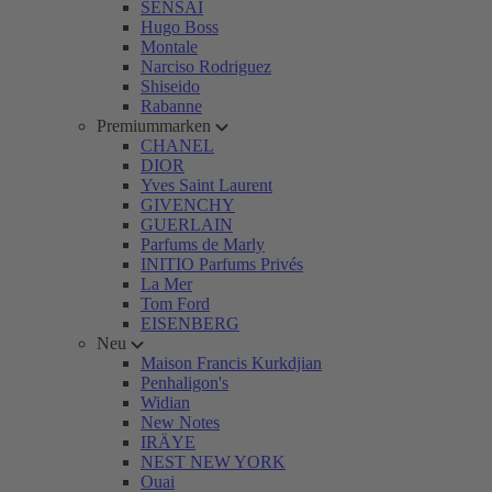
SENSAI
Hugo Boss
Montale
Narciso Rodriguez
Shiseido
Rabanne
Premiummarken
CHANEL
DIOR
Yves Saint Laurent
GIVENCHY
GUERLAIN
Parfums de Marly
INITIO Parfums Privés
La Mer
Tom Ford
EISENBERG
Neu
Maison Francis Kurkdjian
Penhaligon's
Widian
New Notes
IRÄYE
NEST NEW YORK
Ouai