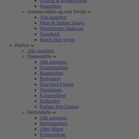
Gesicht & Körperpflege
Haarpflege
Sommer-Make-up und Trends
Alle anzeigen
Mists & Setting Sprays
Wasserfestes Make-up
Nagellack
Beach Hair stylen
Parfum
Alle anzeigen
Damendüfte
Alle anzeigen
Damenparfum
Haarparfum
Bodyspray
Duschgel Frauen
Deodorants
Körperpflege
Duftseifen
Parfum Sets Damen
Herrendüfte
Alle anzeigen
Herrenparfum
After Shave
Körperpflege