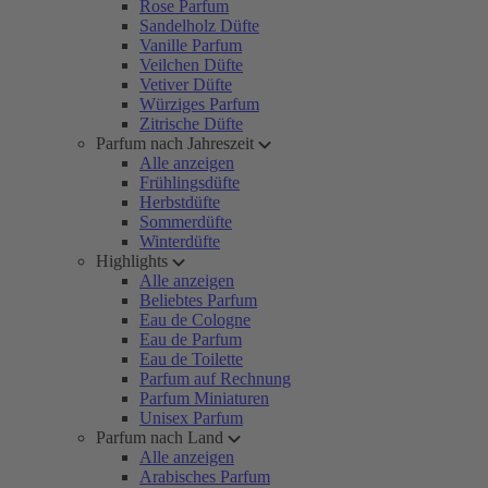
Rose Parfum
Sandelholz Düfte
Vanille Parfum
Veilchen Düfte
Vetiver Düfte
Würziges Parfum
Zitrische Düfte
Parfum nach Jahreszeit
Alle anzeigen
Frühlingsdüfte
Herbstdüfte
Sommerdüfte
Winterdüfte
Highlights
Alle anzeigen
Beliebtes Parfum
Eau de Cologne
Eau de Parfum
Eau de Toilette
Parfum auf Rechnung
Parfum Miniaturen
Unisex Parfum
Parfum nach Land
Alle anzeigen
Arabisches Parfum