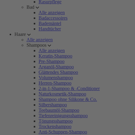
Rasurpflege
Bad
Alle anzeigen
Badaccessoires
Bademäntel
Handtücher
Haare
Alle anzeigen
Shampoos
Alle anzeigen
Keratin-Shampoo
Pre-Shampoo
Arganöl-Shampoo
Glättendes Shampoo
Volumenshampoo
Herren-Shampoo
2-in-1-Shampoo & -Conditioner
Naturkosmetik-Shampoo
Shampoo ohne Silikone & Co.
Silbershampoo
Teebaumöl-Shampoo
Tiefenreinigungsshampoo
Tönungsshampoo
Trockenshampoo
Anti-Schuppen-Shampoo