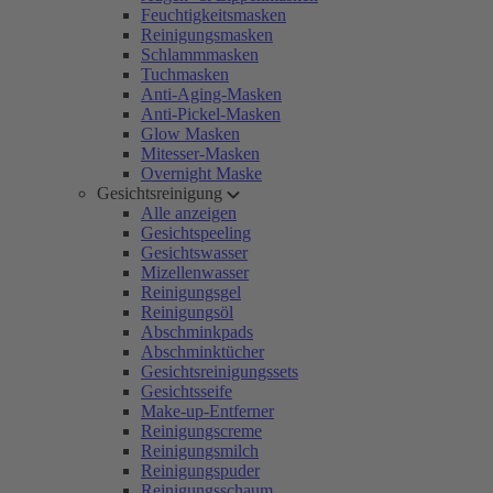
Feuchtigkeitsmasken
Reinigungsmasken
Schlammmasken
Tuchmasken
Anti-Aging-Masken
Anti-Pickel-Masken
Glow Masken
Mitesser-Masken
Overnight Maske
Gesichtsreinigung
Alle anzeigen
Gesichtspeeling
Gesichtswasser
Mizellenwasser
Reinigungsgel
Reinigungsöl
Abschminkpads
Abschminktücher
Gesichtsreinigungssets
Gesichtsseife
Make-up-Entferner
Reinigungscreme
Reinigungsmilch
Reinigungspuder
Reinigungsschaum