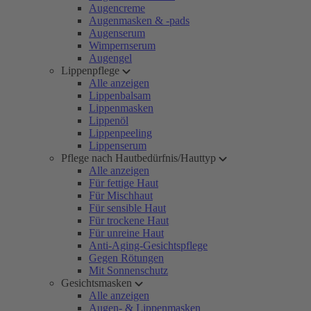
Augencreme
Augenmasken & -pads
Augenserum
Wimpernserum
Augengel
Lippenpflege
Alle anzeigen
Lippenbalsam
Lippenmasken
Lippenöl
Lippenpeeling
Lippenserum
Pflege nach Hautbedürfnis/Hauttyp
Alle anzeigen
Für fettige Haut
Für Mischhaut
Für sensible Haut
Für trockene Haut
Für unreine Haut
Anti-Aging-Gesichtspflege
Gegen Rötungen
Mit Sonnenschutz
Gesichtsmasken
Alle anzeigen
Augen- & Lippenmasken