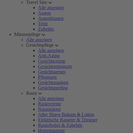
Travel Size
Alle anzeigen
Augen
Augenbrauen
Teint
Zubehör
Männerpflege
Alle anzeigen
Gesichtspflege
Alle anzeigen
Anti-Aging
Gesichtscreme
Gesichtsreinigung
Gesichtsserum
Pflegesets
Gesichtsmasken
Gesichtspeeling
Rasur
Alle anzeigen
Rasiercreme
Nassrasierer
After Shave Balsam & Lotion
Elektrische Rasierer & Trimmer
Rasierhobel & Zubehör
Herrenrasierer