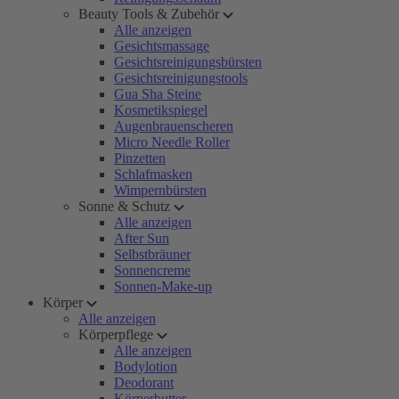
Beauty Tools & Zubehör
Alle anzeigen
Gesichtsmassage
Gesichtsreinigungsbürsten
Gesichtsreinigungstools
Gua Sha Steine
Kosmetikspiegel
Augenbrauenscheren
Micro Needle Roller
Pinzetten
Schlafmasken
Wimpernbürsten
Sonne & Schutz
Alle anzeigen
After Sun
Selbstbräuner
Sonnencreme
Sonnen-Make-up
Körper
Alle anzeigen
Körperpflege
Alle anzeigen
Bodylotion
Deodorant
Körperbutter