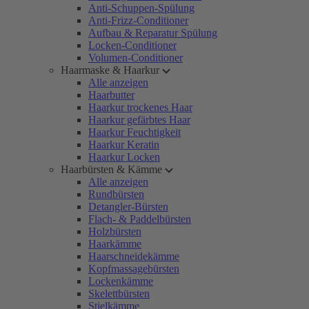
Anti-Schuppen-Spülung
Anti-Frizz-Conditioner
Aufbau & Reparatur Spülung
Locken-Conditioner
Volumen-Conditioner
Haarmaske & Haarkur
Alle anzeigen
Haarbutter
Haarkur trockenes Haar
Haarkur gefärbtes Haar
Haarkur Feuchtigkeit
Haarkur Keratin
Haarkur Locken
Haarbürsten & Kämme
Alle anzeigen
Rundbürsten
Detangler-Bürsten
Flach- & Paddelbürsten
Holzbürsten
Haarkämme
Haarschneidekämme
Kopfmassagebürsten
Lockenkämme
Skelettbürsten
Stielkämme