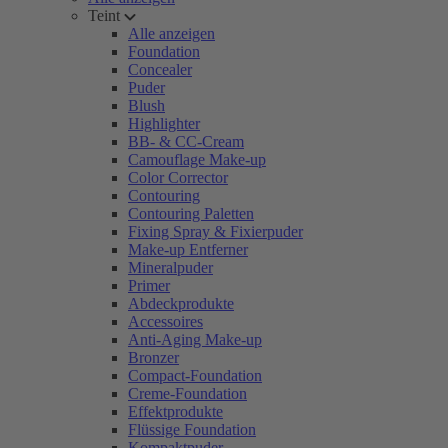
Teint
Alle anzeigen
Foundation
Concealer
Puder
Blush
Highlighter
BB- & CC-Cream
Camouflage Make-up
Color Corrector
Contouring
Contouring Paletten
Fixing Spray & Fixierpuder
Make-up Entferner
Mineralpuder
Primer
Abdeckprodukte
Accessoires
Anti-Aging Make-up
Bronzer
Compact-Foundation
Creme-Foundation
Effektprodukte
Flüssige Foundation
Kompaktpuder