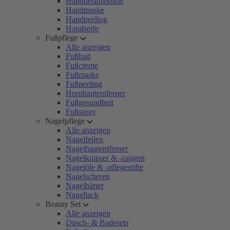
Handdesinfektion
Handmaske
Handpeeling
Handseife
Fußpflege
Alle anzeigen
Fußbad
Fußcreme
Fußmaske
Fußpeeling
Hornhautentferner
Fußgesundheit
Fußspray
Nagelpflege
Alle anzeigen
Nagelfeilen
Nagelhautentferner
Nagelknipser & -zangen
Nagelöle & -pflegestifte
Nagelscheren
Nagelhärter
Nagellack
Beauty Set
Alle anzeigen
Dusch- & Badesets