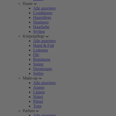
Haare
Alle anzeigen
Conditioner
Haarpflege
Shampoo
Haarfarbe
Styling
Körperpflege
Alle anzeigen
Hand & Fuß
Lotionen
Öle
Reinigung
Sonne
Deodorants
Seifen
Make-up
Alle anzeigen
Augen
Lippen
Nägel
Pinsel
Teint
Parfum
Alle anzeigen