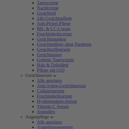
Tagescreme
Nachtcreme
Gesichtsöl
24h-Gesichtspflege
Anti-Pickel-Pflege
BB- & CC-Cream
Feuchtigkeitscreme
Gesichtsmasken
Gesichtspflege ohne Parabene
Gesichtspflegesets
Gesichtsspray
Getönte Tagescreme
Hals & Dekolleté
Pflege mit Q10
Gesichtsserum
Alle anzeigen
Anti-Aging-Gesichtsserum
Collagenserum
Feuchtigkeitsserum
Hyaluronsäure-Serum
Vitamin C Serum
Ampullen
Augenpflege
Alle anzeigen
Augenbrauenserum