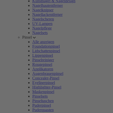
Kunstnägel & Nageldesign
Nagelhautentferner
Nagelknipser
Nagellackentferner
Nagelscheren
UV-Lampen
Nagelpflege
Nagelsets
Pinsel
Alle anzeigen
Foundationpinsel
Lidschattenpinsel
Lippenpinsel
Pinselreiniger
Rougepinsel
Applikatoren
Augenbrauenpinsel
Concealer-Pinsel
Eyelinerpinsel
Highlighter-Pinsel
Maskenpinsel
Pinselsets
Pinseltaschen
Puderpinsel
Puderquasten