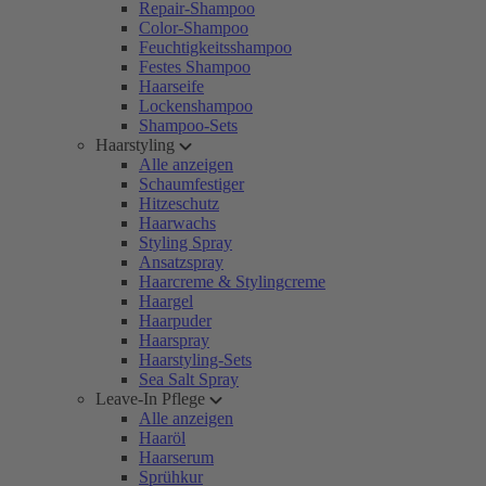
Repair-Shampoo
Color-Shampoo
Feuchtigkeitsshampoo
Festes Shampoo
Haarseife
Lockenshampoo
Shampoo-Sets
Haarstyling
Alle anzeigen
Schaumfestiger
Hitzeschutz
Haarwachs
Styling Spray
Ansatzspray
Haarcreme & Stylingcreme
Haargel
Haarpuder
Haarspray
Haarstyling-Sets
Sea Salt Spray
Leave-In Pflege
Alle anzeigen
Haaröl
Haarserum
Sprühkur