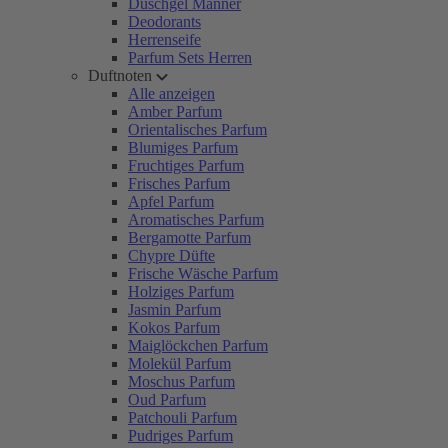
Duschgel Männer
Deodorants
Herrenseife
Parfum Sets Herren
Duftnoten
Alle anzeigen
Amber Parfum
Orientalisches Parfum
Blumiges Parfum
Fruchtiges Parfum
Frisches Parfum
Apfel Parfum
Aromatisches Parfum
Bergamotte Parfum
Chypre Düfte
Frische Wäsche Parfum
Holziges Parfum
Jasmin Parfum
Kokos Parfum
Maiglöckchen Parfum
Molekül Parfum
Moschus Parfum
Oud Parfum
Patchouli Parfum
Pudriges Parfum