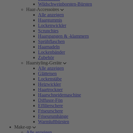
Wildschweinborsten-Bürsten
Haar-Accessoires
Alle anzeigen
Haargummis
Lockenwickler
Scrunchies
Haarspangen & -klammern
Sprühflaschen
Haarnadeln
Lockenbänder
Zubehör
Haarstyling-Geräte
Alle anzeigen
Glätteisen
Lockenstäbe
Heizwickler
Haartrockner
Haarschneidemaschine
Diffusor-Fön
Effilierschere
Friseurschere
Friseurumhänge
Warmluftbürsten
Make-up
Alle anzeigen