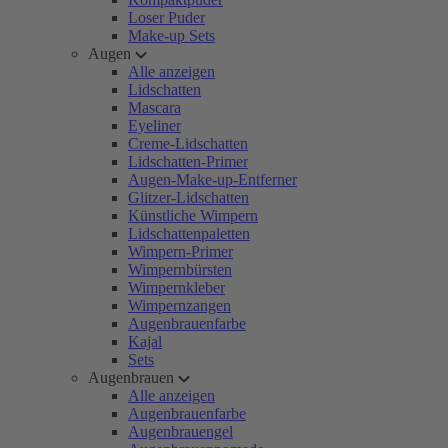
Loser Puder
Make-up Sets
Augen
Alle anzeigen
Lidschatten
Mascara
Eyeliner
Creme-Lidschatten
Lidschatten-Primer
Augen-Make-up-Entferner
Glitzer-Lidschatten
Künstliche Wimpern
Lidschattenpaletten
Wimpern-Primer
Wimpernbürsten
Wimpernkleber
Wimpernzangen
Augenbrauenfarbe
Kajal
Sets
Augenbrauen
Alle anzeigen
Augenbrauenfarbe
Augenbrauengel