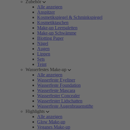
Zubehör
Alle anzeigen
Anspitzer
Kosmetikspiegel & Schminkspiegel
Kosmetiktaschen
Make-up Leerpaletten
Make-up Schwämme
Blotting Paper
Nägel
Augen
Lippen
Sets
Teint
Wasserfestes Make-up
Alle anzeigen
Wasserfeste Eyeliner
Wasserfeste Foundation
Wasserfeste Mascara
Wasserfester Concealer
Wasserfester Lidschatten
Wasserfeste Augenbrauenstifte
Highlights
Alle anzeigen
Glow Make-up
Veganes Make-up