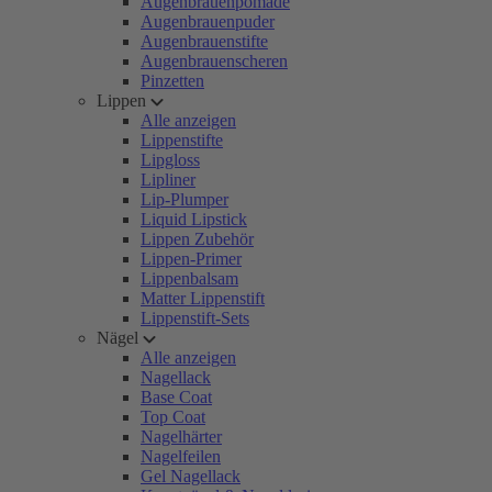
Augenbrauenpomade
Augenbrauenpuder
Augenbrauenstifte
Augenbrauenscheren
Pinzetten
Lippen
Alle anzeigen
Lippenstifte
Lipgloss
Lipliner
Lip-Plumper
Liquid Lipstick
Lippen Zubehör
Lippen-Primer
Lippenbalsam
Matter Lippenstift
Lippenstift-Sets
Nägel
Alle anzeigen
Nagellack
Base Coat
Top Coat
Nagelhärter
Nagelfeilen
Gel Nagellack