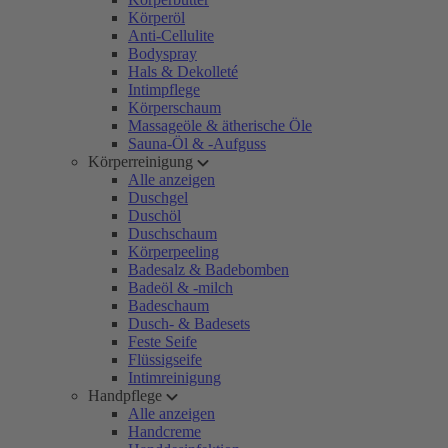
Körperöl
Anti-Cellulite
Bodyspray
Hals & Dekolleté
Intimpflege
Körperschaum
Massageöle & ätherische Öle
Sauna-Öl & -Aufguss
Körperreinigung
Alle anzeigen
Duschgel
Duschöl
Duschschaum
Körperpeeling
Badesalz & Badebomben
Badeöl & -milch
Badeschaum
Dusch- & Badesets
Feste Seife
Flüssigseife
Intimreinigung
Handpflege
Alle anzeigen
Handcreme