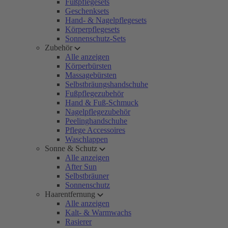
Fußpflegesets
Geschenksets
Hand- & Nagelpflegesets
Körperpflegesets
Sonnenschutz-Sets
Zubehör
Alle anzeigen
Körperbürsten
Massagebürsten
Selbstbräungshandschuhe
Fußpflegezubehör
Hand & Fuß-Schmuck
Nagelpflegezubehör
Peelinghandschuhe
Pflege Accessoires
Waschlappen
Sonne & Schutz
Alle anzeigen
After Sun
Selbstbräuner
Sonnenschutz
Haarentfernung
Alle anzeigen
Kalt- & Warmwachs
Rasierer