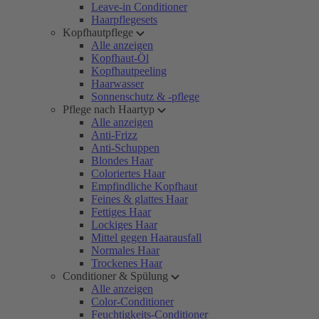
Leave-in Conditioner
Haarpflegesets
Kopfhautpflege
Alle anzeigen
Kopfhaut-Öl
Kopfhautpeeling
Haarwasser
Sonnenschutz & -pflege
Pflege nach Haartyp
Alle anzeigen
Anti-Frizz
Anti-Schuppen
Blondes Haar
Coloriertes Haar
Empfindliche Kopfhaut
Feines & glattes Haar
Fettiges Haar
Lockiges Haar
Mittel gegen Haarausfall
Normales Haar
Trockenes Haar
Conditioner & Spülung
Alle anzeigen
Color-Conditioner
Feuchtigkeits-Conditioner