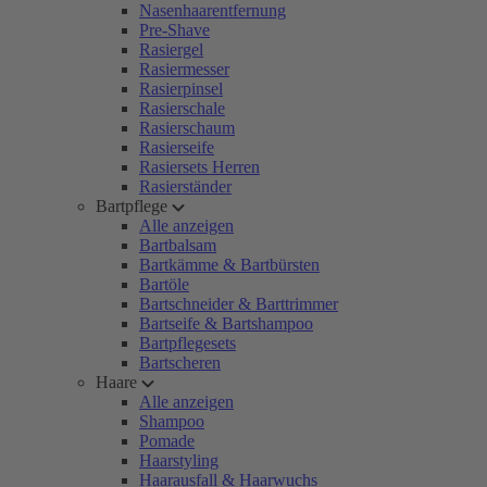
Nasenhaarentfernung
Pre-Shave
Rasiergel
Rasiermesser
Rasierpinsel
Rasierschale
Rasierschaum
Rasierseife
Rasiersets Herren
Rasierständer
Bartpflege
Alle anzeigen
Bartbalsam
Bartkämme & Bartbürsten
Bartöle
Bartschneider & Barttrimmer
Bartseife & Bartshampoo
Bartpflegesets
Bartscheren
Haare
Alle anzeigen
Shampoo
Pomade
Haarstyling
Haarausfall & Haarwuchs