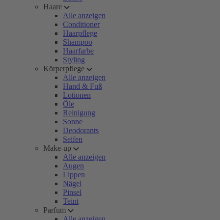
Haare
Alle anzeigen
Conditioner
Haarpflege
Shampoo
Haarfarbe
Styling
Körperpflege
Alle anzeigen
Hand & Fuß
Lotionen
Öle
Reinigung
Sonne
Deodorants
Seifen
Make-up
Alle anzeigen
Augen
Lippen
Nägel
Pinsel
Teint
Parfum
Alle anzeigen