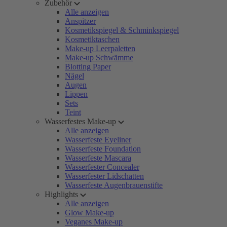
Zubehör
Alle anzeigen
Anspitzer
Kosmetikspiegel & Schminkspiegel
Kosmetiktaschen
Make-up Leerpaletten
Make-up Schwämme
Blotting Paper
Nägel
Augen
Lippen
Sets
Teint
Wasserfestes Make-up
Alle anzeigen
Wasserfeste Eyeliner
Wasserfeste Foundation
Wasserfeste Mascara
Wasserfester Concealer
Wasserfester Lidschatten
Wasserfeste Augenbrauenstifte
Highlights
Alle anzeigen
Glow Make-up
Veganes Make-up