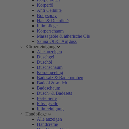
Körperöl
Anti-Cellulite
Bodyspray
Hals & Dekolleté
Intimpflege
Körperschaum
Massageöle & ätherische Öle
Sauna-Öl & -Aufguss
Körperreinigung
Alle anzeigen
Duschgel
Duschöl
Duschschaum
Körperpeeling
Badesalz & Badebomben
Badeöl & -milch
Badeschaum
Dusch- & Badesets
Feste Seife
Flüssigseife
Intimreinigung
Handpflege
Alle anzeigen
Handcreme