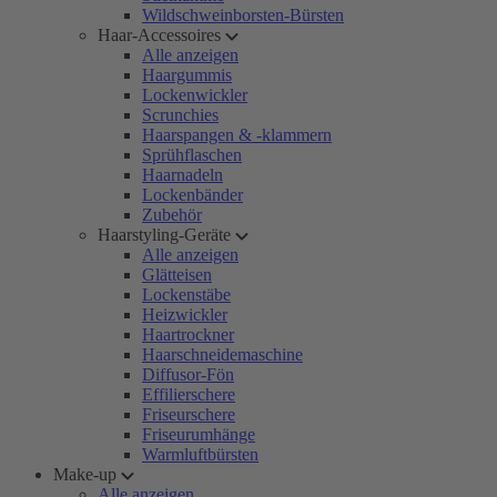
Wildschweinborsten-Bürsten
Haar-Accessoires
Alle anzeigen
Haargummis
Lockenwickler
Scrunchies
Haarspangen & -klammern
Sprühflaschen
Haarnadeln
Lockenbänder
Zubehör
Haarstyling-Geräte
Alle anzeigen
Glätteisen
Lockenstäbe
Heizwickler
Haartrockner
Haarschneidemaschine
Diffusor-Fön
Effilierschere
Friseurschere
Friseurumhänge
Warmluftbürsten
Make-up
Alle anzeigen