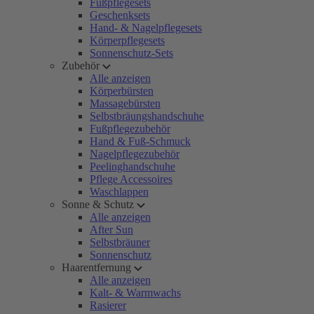
Fußpflegesets
Geschenksets
Hand- & Nagelpflegesets
Körperpflegesets
Sonnenschutz-Sets
Zubehör
Alle anzeigen
Körperbürsten
Massagebürsten
Selbstbräungshandschuhe
Fußpflegezubehör
Hand & Fuß-Schmuck
Nagelpflegezubehör
Peelinghandschuhe
Pflege Accessoires
Waschlappen
Sonne & Schutz
Alle anzeigen
After Sun
Selbstbräuner
Sonnenschutz
Haarentfernung
Alle anzeigen
Kalt- & Warmwachs
Rasierer