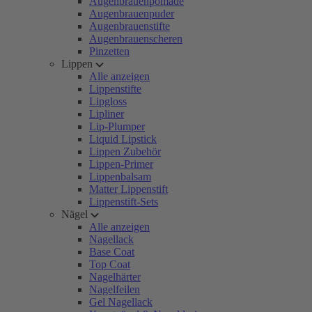
Augenbrauenpomade
Augenbrauenpuder
Augenbrauenstifte
Augenbrauenscheren
Pinzetten
Lippen
Alle anzeigen
Lippenstifte
Lipgloss
Lipliner
Lip-Plumper
Liquid Lipstick
Lippen Zubehör
Lippen-Primer
Lippenbalsam
Matter Lippenstift
Lippenstift-Sets
Nägel
Alle anzeigen
Nagellack
Base Coat
Top Coat
Nagelhärter
Nagelfeilen
Gel Nagellack