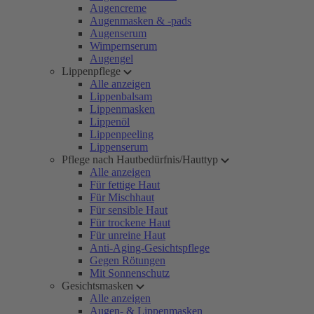
Augencreme
Augenmasken & -pads
Augenserum
Wimpernserum
Augengel
Lippenpflege
Alle anzeigen
Lippenbalsam
Lippenmasken
Lippenöl
Lippenpeeling
Lippenserum
Pflege nach Hautbedürfnis/Hauttyp
Alle anzeigen
Für fettige Haut
Für Mischhaut
Für sensible Haut
Für trockene Haut
Für unreine Haut
Anti-Aging-Gesichtspflege
Gegen Rötungen
Mit Sonnenschutz
Gesichtsmasken
Alle anzeigen
Augen- & Lippenmasken