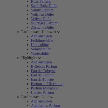
Rose Parfum
Sandelholz Düfte
Vanille Parfum
Veilchen Düfte
Vetiver Düfte
Würziges Parfum
Zitrische Düfte
Parfum nach Jahreszeit
Alle anzeigen
Frühlingsdüfte
Herbstdüfte
Sommerdüfte
Winterdüfte
Highlights
Alle anzeigen
Beliebtes Parfum
Eau de Cologne
Eau de Parfum
Eau de Toilette
Parfum auf Rechnung
Parfum Miniaturen
Unisex Parfum
Parfum nach Land
Alle anzeigen
Arabisches Parfum