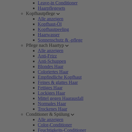
Leave-in Conditioner
Haarpflegesets
Kopfhautpflege
Alle anzeigen
Kopfhaut-Öl
Kopfhautpeeling
Haarwasser
Sonnenschutz & -pflege
Pflege nach Haartyp
Alle anzeigen
Anti-Frizz
Anti-Schuppen
Blondes Haar
Coloriertes Haar
Empfindliche Kopfhaut
Feines & glattes Haar
Fettiges Haar
Lockiges Haar
Mittel gegen Haarausfall
Normales Haar
Trockenes Haar
Conditioner & Spülung
Alle anzeigen
Color-Conditioner
Feuchtigkeits-Conditioner