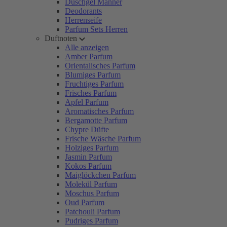
Duschgel Männer
Deodorants
Herrenseife
Parfum Sets Herren
Duftnoten
Alle anzeigen
Amber Parfum
Orientalisches Parfum
Blumiges Parfum
Fruchtiges Parfum
Frisches Parfum
Apfel Parfum
Aromatisches Parfum
Bergamotte Parfum
Chypre Düfte
Frische Wäsche Parfum
Holziges Parfum
Jasmin Parfum
Kokos Parfum
Maiglöckchen Parfum
Molekül Parfum
Moschus Parfum
Oud Parfum
Patchouli Parfum
Pudriges Parfum