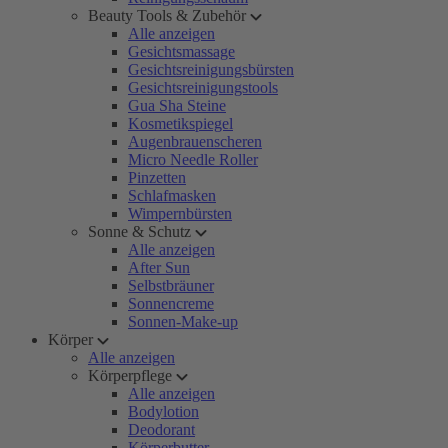
Beauty Tools & Zubehör
Alle anzeigen
Gesichtsmassage
Gesichtsreinigungsbürsten
Gesichtsreinigungstools
Gua Sha Steine
Kosmetikspiegel
Augenbrauenscheren
Micro Needle Roller
Pinzetten
Schlafmasken
Wimpernbürsten
Sonne & Schutz
Alle anzeigen
After Sun
Selbstbräuner
Sonnencreme
Sonnen-Make-up
Körper
Alle anzeigen
Körperpflege
Alle anzeigen
Bodylotion
Deodorant
Körperbutter