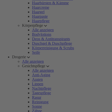
Haarbürsten & Kämme
Haarcreme
Haargel
Haarpaste
Haarpflege
Körperpflege
Alle anzeigen
Bodylotions
Deos & Antitranspirants
Duschgel & Duschpflege
Körperreinigung & Scrubs
Seife
Drogerie
Alle anzeigen
Gesichtspflege
Alle anzeigen
Anti-Aging
Augen
Lippen
Nachtpflege
Tagespflege
Rasur
Reinigung
Sonne
Zähne