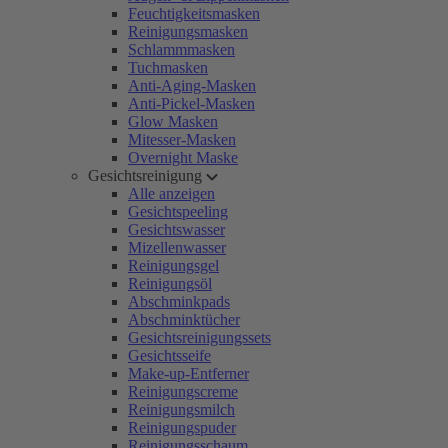
Feuchtigkeitsmasken
Reinigungsmasken
Schlammmasken
Tuchmasken
Anti-Aging-Masken
Anti-Pickel-Masken
Glow Masken
Mitesser-Masken
Overnight Maske
Gesichtsreinigung
Alle anzeigen
Gesichtspeeling
Gesichtswasser
Mizellenwasser
Reinigungsgel
Reinigungsöl
Abschminkpads
Abschminktücher
Gesichtsreinigungssets
Gesichtsseife
Make-up-Entferner
Reinigungscreme
Reinigungsmilch
Reinigungspuder
Reinigungsschaum