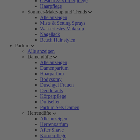
Gesicht & Körperpflege
Haarpflege
Sommer-Make-up und Trends
Alle anzeigen
Mists & Setting Sprays
Wasserfestes Make-up
Nagellack
Beach Hair stylen
Parfum
Alle anzeigen
Damendüfte
Alle anzeigen
Damenparfum
Haarparfum
Bodyspray
Duschgel Frauen
Deodorants
Körperpflege
Duftseifen
Parfum Sets Damen
Herrendüfte
Alle anzeigen
Herrenparfum
After Shave
Körperpflege