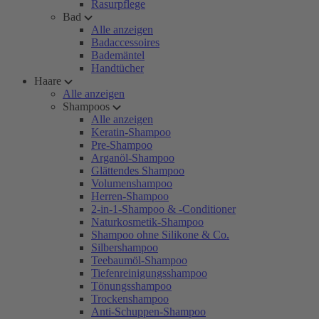
Rasurpflege
Bad
Alle anzeigen
Badaccessoires
Bademäntel
Handtücher
Haare
Alle anzeigen
Shampoos
Alle anzeigen
Keratin-Shampoo
Pre-Shampoo
Arganöl-Shampoo
Glättendes Shampoo
Volumenshampoo
Herren-Shampoo
2-in-1-Shampoo & -Conditioner
Naturkosmetik-Shampoo
Shampoo ohne Silikone & Co.
Silbershampoo
Teebaumöl-Shampoo
Tiefenreinigungsshampoo
Tönungsshampoo
Trockenshampoo
Anti-Schuppen-Shampoo