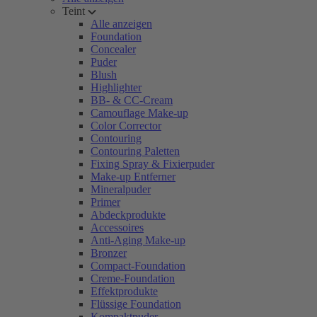
Teint
Alle anzeigen
Foundation
Concealer
Puder
Blush
Highlighter
BB- & CC-Cream
Camouflage Make-up
Color Corrector
Contouring
Contouring Paletten
Fixing Spray & Fixierpuder
Make-up Entferner
Mineralpuder
Primer
Abdeckprodukte
Accessoires
Anti-Aging Make-up
Bronzer
Compact-Foundation
Creme-Foundation
Effektprodukte
Flüssige Foundation
Kompaktpuder