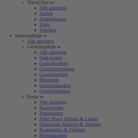
Travel Size
Alle anzeigen
Augen
Augenbrauen
Teint
Zubehör
Männerpflege
Alle anzeigen
Gesichtspflege
Alle anzeigen
Anti-Aging
Gesichtscreme
Gesichtsreinigung
Gesichtsserum
Pflegesets
Gesichtsmasken
Gesichtspeeling
Rasur
Alle anzeigen
Rasiercreme
Nassrasierer
After Shave Balsam & Lotion
Elektrische Rasierer & Trimmer
Rasierhobel & Zubehör
Herrenrasierer