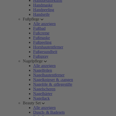
Handdesinfektion
Handmaske
Handpeeling
Handseife
Fußpflege
Alle anzeigen
Fußbad
Fußcreme
Fußmaske
Fußpeeling
Hornhautentferner
Fußgesundheit
Fußspray
Nagelpflege
Alle anzeigen
Nagelfeilen
Nagelhautentferner
Nagelknipser & -zangen
Nagelöle & -pflegestifte
Nagelscheren
Nagelhärter
Nagellack
Beauty Set
Alle anzeigen
Dusch- & Badesets