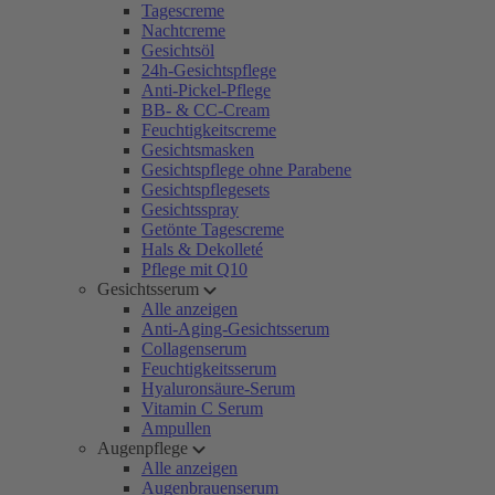
Tagescreme
Nachtcreme
Gesichtsöl
24h-Gesichtspflege
Anti-Pickel-Pflege
BB- & CC-Cream
Feuchtigkeitscreme
Gesichtsmasken
Gesichtspflege ohne Parabene
Gesichtspflegesets
Gesichtsspray
Getönte Tagescreme
Hals & Dekolleté
Pflege mit Q10
Gesichtsserum
Alle anzeigen
Anti-Aging-Gesichtsserum
Collagenserum
Feuchtigkeitsserum
Hyaluronsäure-Serum
Vitamin C Serum
Ampullen
Augenpflege
Alle anzeigen
Augenbrauenserum