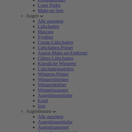
Loser Puder
Make-up Sets
Augen
Alle anzeigen
Lidschatten
Mascara
Eyeliner
Creme-Lidschatten
Lidschatten-Primer
Augen-Make-up-Entferner
Glitzer-Lidschatten
Künstliche Wimpern
Lidschattenpaletten
Wimpern-Primer
Wimpernbürsten
Wimpernkleber
Wimpernzangen
Augenbrauenfarbe
Kajal
Sets
Augenbrauen
Alle anzeigen
Augenbrauenfarbe
Augenbrauengel