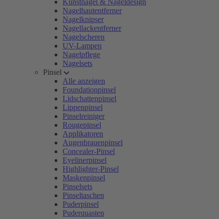
Kunstnägel & Nageldesign
Nagelhautentferner
Nagelknipser
Nagellackentferner
Nagelscheren
UV-Lampen
Nagelpflege
Nagelsets
Pinsel
Alle anzeigen
Foundationpinsel
Lidschattenpinsel
Lippenpinsel
Pinselreiniger
Rougepinsel
Applikatoren
Augenbrauenpinsel
Concealer-Pinsel
Eyelinerpinsel
Highlighter-Pinsel
Maskenpinsel
Pinselsets
Pinseltaschen
Puderpinsel
Puderquasten