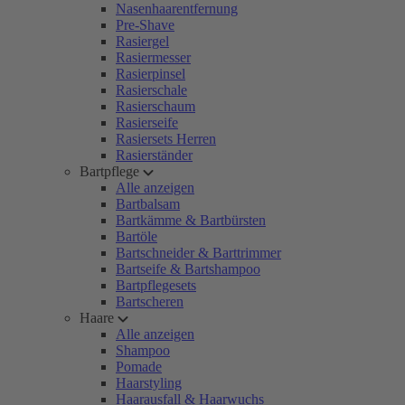
Nasenhaarentfernung
Pre-Shave
Rasiergel
Rasiermesser
Rasierpinsel
Rasierschale
Rasierschaum
Rasierseife
Rasiersets Herren
Rasierständer
Bartpflege
Alle anzeigen
Bartbalsam
Bartkämme & Bartbürsten
Bartöle
Bartschneider & Barttrimmer
Bartseife & Bartshampoo
Bartpflegesets
Bartscheren
Haare
Alle anzeigen
Shampoo
Pomade
Haarstyling
Haarausfall & Haarwuchs