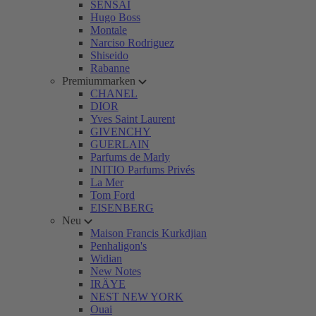
SENSAI
Hugo Boss
Montale
Narciso Rodriguez
Shiseido
Rabanne
Premiummarken
CHANEL
DIOR
Yves Saint Laurent
GIVENCHY
GUERLAIN
Parfums de Marly
INITIO Parfums Privés
La Mer
Tom Ford
EISENBERG
Neu
Maison Francis Kurkdjian
Penhaligon's
Widian
New Notes
IRÄYE
NEST NEW YORK
Ouai