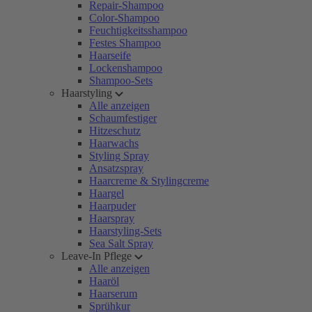
Repair-Shampoo
Color-Shampoo
Feuchtigkeitsshampoo
Festes Shampoo
Haarseife
Lockenshampoo
Shampoo-Sets
Haarstyling
Alle anzeigen
Schaumfestiger
Hitzeschutz
Haarwachs
Styling Spray
Ansatzspray
Haarcreme & Stylingcreme
Haargel
Haarpuder
Haarspray
Haarstyling-Sets
Sea Salt Spray
Leave-In Pflege
Alle anzeigen
Haaröl
Haarserum
Sprühkur