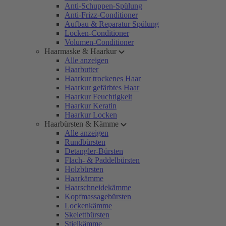
Anti-Schuppen-Spülung
Anti-Frizz-Conditioner
Aufbau & Reparatur Spülung
Locken-Conditioner
Volumen-Conditioner
Haarmaske & Haarkur
Alle anzeigen
Haarbutter
Haarkur trockenes Haar
Haarkur gefärbtes Haar
Haarkur Feuchtigkeit
Haarkur Keratin
Haarkur Locken
Haarbürsten & Kämme
Alle anzeigen
Rundbürsten
Detangler-Bürsten
Flach- & Paddelbürsten
Holzbürsten
Haarkämme
Haarschneidekämme
Kopfmassagebürsten
Lockenkämme
Skelettbürsten
Stielkämme