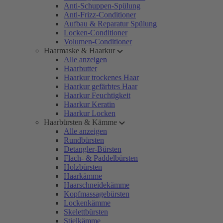
Anti-Schuppen-Spülung
Anti-Frizz-Conditioner
Aufbau & Reparatur Spülung
Locken-Conditioner
Volumen-Conditioner
Haarmaske & Haarkur
Alle anzeigen
Haarbutter
Haarkur trockenes Haar
Haarkur gefärbtes Haar
Haarkur Feuchtigkeit
Haarkur Keratin
Haarkur Locken
Haarbürsten & Kämme
Alle anzeigen
Rundbürsten
Detangler-Bürsten
Flach- & Paddelbürsten
Holzbürsten
Haarkämme
Haarschneidekämme
Kopfmassagebürsten
Lockenkämme
Skelettbürsten
Stielkämme