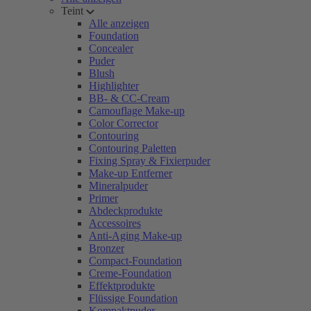
Teint
Alle anzeigen
Foundation
Concealer
Puder
Blush
Highlighter
BB- & CC-Cream
Camouflage Make-up
Color Corrector
Contouring
Contouring Paletten
Fixing Spray & Fixierpuder
Make-up Entferner
Mineralpuder
Primer
Abdeckprodukte
Accessoires
Anti-Aging Make-up
Bronzer
Compact-Foundation
Creme-Foundation
Effektprodukte
Flüssige Foundation
Kompaktpuder