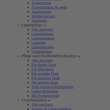
Augencreme
Augenmasken & -pads
Augenserum
Wimpernserum
Augengel
Lippenpflege
Alle anzeigen
Lippenbalsam
Lippenmasken
Lippenöl
Lippenpeeling
Lippenserum
Pflege nach Hautbedürfnis/Hauttyp
Alle anzeigen
Für fettige Haut
Für Mischhaut
Für sensible Haut
Für trockene Haut
Für unreine Haut
Anti-Aging-Gesichtspflege
Gegen Rötungen
Mit Sonnenschutz
Gesichtsmasken
Alle anzeigen
Augen- & Lippenmasken