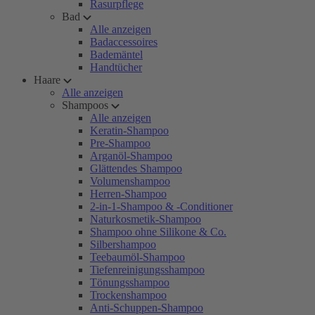
Rasurpflege
Bad
Alle anzeigen
Badaccessoires
Bademäntel
Handtücher
Haare
Alle anzeigen
Shampoos
Alle anzeigen
Keratin-Shampoo
Pre-Shampoo
Arganöl-Shampoo
Glättendes Shampoo
Volumenshampoo
Herren-Shampoo
2-in-1-Shampoo & -Conditioner
Naturkosmetik-Shampoo
Shampoo ohne Silikone & Co.
Silbershampoo
Teebaumöl-Shampoo
Tiefenreinigungsshampoo
Tönungsshampoo
Trockenshampoo
Anti-Schuppen-Shampoo