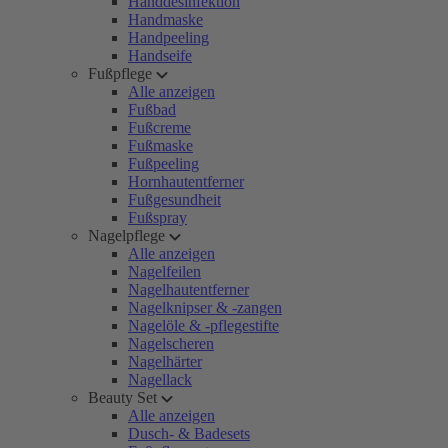
Handdesinfektion
Handmaske
Handpeeling
Handseife
Fußpflege
Alle anzeigen
Fußbad
Fußcreme
Fußmaske
Fußpeeling
Hornhautentferner
Fußgesundheit
Fußspray
Nagelpflege
Alle anzeigen
Nagelfeilen
Nagelhautentferner
Nagelknipser & -zangen
Nagelöle & -pflegestifte
Nagelscheren
Nagelhärter
Nagellack
Beauty Set
Alle anzeigen
Dusch- & Badesets