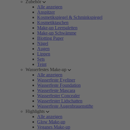
Zubehör
Alle anzeigen
Anspitzer
Kosmetikspiegel & Schminkspiegel
Kosmetiktaschen
Make-up Leerpaletten
Make-up Schwämme
Blotting Paper
Nägel
Augen
Lippen
Sets
Teint
Wasserfestes Make-up
Alle anzeigen
Wasserfeste Eyeliner
Wasserfeste Foundation
Wasserfeste Mascara
Wasserfester Concealer
Wasserfester Lidschatten
Wasserfeste Augenbrauenstifte
Highlights
Alle anzeigen
Glow Make-up
Veganes Make-up