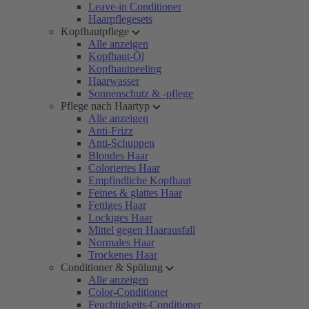
Leave-in Conditioner
Haarpflegesets
Kopfhautpflege
Alle anzeigen
Kopfhaut-Öl
Kopfhautpeeling
Haarwasser
Sonnenschutz & -pflege
Pflege nach Haartyp
Alle anzeigen
Anti-Frizz
Anti-Schuppen
Blondes Haar
Coloriertes Haar
Empfindliche Kopfhaut
Feines & glattes Haar
Fettiges Haar
Lockiges Haar
Mittel gegen Haarausfall
Normales Haar
Trockenes Haar
Conditioner & Spülung
Alle anzeigen
Color-Conditioner
Feuchtigkeits-Conditioner