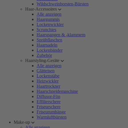
Wildschweinborsten-Bürsten
Haar-Accessoires
Alle anzeigen
Haargummis
Lockenwickler
Scrunchies
Haarspangen & -klammern
Sprühflaschen
Haarnadeln
Lockenbänder
Zubehör
Haarstyling-Geräte
Alle anzeigen
Glätteisen
Lockenstäbe
Heizwickler
Haartrockner
Haarschneidemaschine
Diffusor-Fön
Effilierschere
Friseurschere
Friseurumhänge
Warmluftbürsten
Make-up
Alle anzeigen