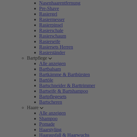
Nasenhaarentfernung
Pre-Shave
Rasiergel
Rasiermesser
Rasierpinsel
Rasierschale
Rasierschaum
Rasierseife
Rasiersets Herren
Rasierständer
Bartpflege
Alle anzeigen
Bartbalsam
Bartkämme & Bartbürsten
Bartöle
Bartschneider & Barttrimmer
Bartseife & Bartshampoo
Bartpflegesets
Bartscheren
Haare
Alle anzeigen
Shampoo
Pomade
Haarstyling
Haarausfall & Haarwuchs