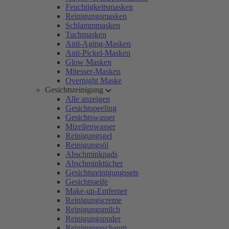
Feuchtigkeitsmasken
Reinigungsmasken
Schlammmasken
Tuchmasken
Anti-Aging-Masken
Anti-Pickel-Masken
Glow Masken
Mitesser-Masken
Overnight Maske
Gesichtsreinigung
Alle anzeigen
Gesichtspeeling
Gesichtswasser
Mizellenwasser
Reinigungsgel
Reinigungsöl
Abschminkpads
Abschminktücher
Gesichtsreinigungssets
Gesichtsseife
Make-up-Entferner
Reinigungscreme
Reinigungsmilch
Reinigungspuder
Reinigungsschaum