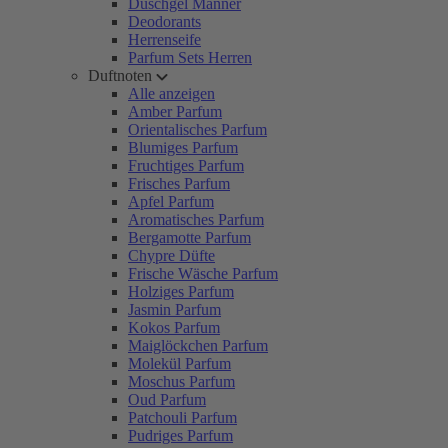
Duschgel Männer
Deodorants
Herrenseife
Parfum Sets Herren
Duftnoten
Alle anzeigen
Amber Parfum
Orientalisches Parfum
Blumiges Parfum
Fruchtiges Parfum
Frisches Parfum
Apfel Parfum
Aromatisches Parfum
Bergamotte Parfum
Chypre Düfte
Frische Wäsche Parfum
Holziges Parfum
Jasmin Parfum
Kokos Parfum
Maiglöckchen Parfum
Molekül Parfum
Moschus Parfum
Oud Parfum
Patchouli Parfum
Pudriges Parfum