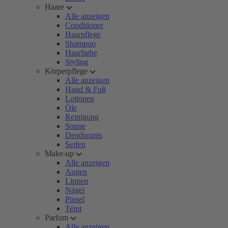
Haare
Alle anzeigen
Conditioner
Haarpflege
Shampoo
Haarfarbe
Styling
Körperpflege
Alle anzeigen
Hand & Fuß
Lotionen
Öle
Reinigung
Sonne
Deodorants
Seifen
Make-up
Alle anzeigen
Augen
Lippen
Nägel
Pinsel
Teint
Parfum
Alle anzeigen