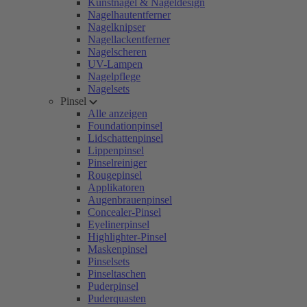
Kunstnägel & Nageldesign
Nagelhautentferner
Nagelknipser
Nagellackentferner
Nagelscheren
UV-Lampen
Nagelpflege
Nagelsets
Pinsel
Alle anzeigen
Foundationpinsel
Lidschattenpinsel
Lippenpinsel
Pinselreiniger
Rougepinsel
Applikatoren
Augenbrauenpinsel
Concealer-Pinsel
Eyelinerpinsel
Highlighter-Pinsel
Maskenpinsel
Pinselsets
Pinseltaschen
Puderpinsel
Puderquasten