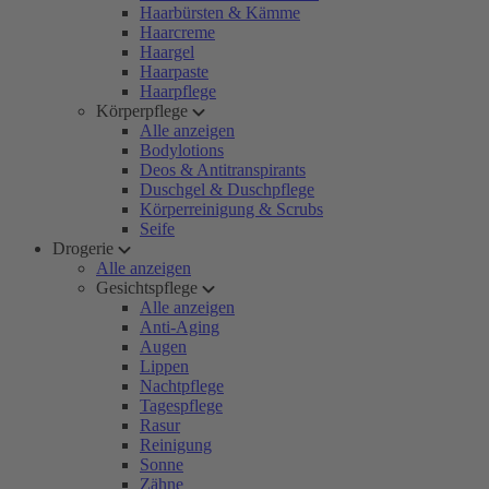
Haarbürsten & Kämme
Haarcreme
Haargel
Haarpaste
Haarpflege
Körperpflege
Alle anzeigen
Bodylotions
Deos & Antitranspirants
Duschgel & Duschpflege
Körperreinigung & Scrubs
Seife
Drogerie
Alle anzeigen
Gesichtspflege
Alle anzeigen
Anti-Aging
Augen
Lippen
Nachtpflege
Tagespflege
Rasur
Reinigung
Sonne
Zähne