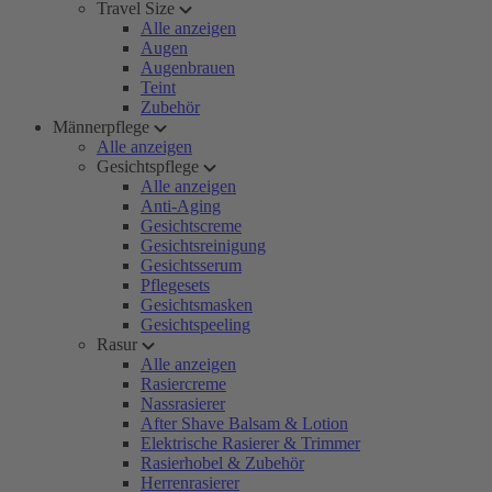
Travel Size
Alle anzeigen
Augen
Augenbrauen
Teint
Zubehör
Männerpflege
Alle anzeigen
Gesichtspflege
Alle anzeigen
Anti-Aging
Gesichtscreme
Gesichtsreinigung
Gesichtsserum
Pflegesets
Gesichtsmasken
Gesichtspeeling
Rasur
Alle anzeigen
Rasiercreme
Nassrasierer
After Shave Balsam & Lotion
Elektrische Rasierer & Trimmer
Rasierhobel & Zubehör
Herrenrasierer