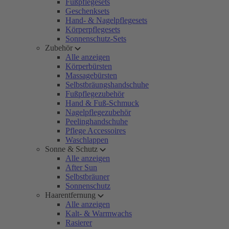
Fußpflegesets
Geschenksets
Hand- & Nagelpflegesets
Körperpflegesets
Sonnenschutz-Sets
Zubehör
Alle anzeigen
Körperbürsten
Massagebürsten
Selbstbräungshandschuhe
Fußpflegezubehör
Hand & Fuß-Schmuck
Nagelpflegezubehör
Peelinghandschuhe
Pflege Accessoires
Waschlappen
Sonne & Schutz
Alle anzeigen
After Sun
Selbstbräuner
Sonnenschutz
Haarentfernung
Alle anzeigen
Kalt- & Warmwachs
Rasierer