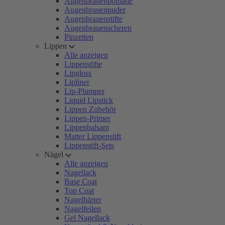
Augenbrauenpomade
Augenbrauenpuder
Augenbrauenstifte
Augenbrauenscheren
Pinzetten
Lippen
Alle anzeigen
Lippenstifte
Lipgloss
Lipliner
Lip-Plumper
Liquid Lipstick
Lippen Zubehör
Lippen-Primer
Lippenbalsam
Matter Lippenstift
Lippenstift-Sets
Nägel
Alle anzeigen
Nagellack
Base Coat
Top Coat
Nagelhärter
Nagelfeilen
Gel Nagellack