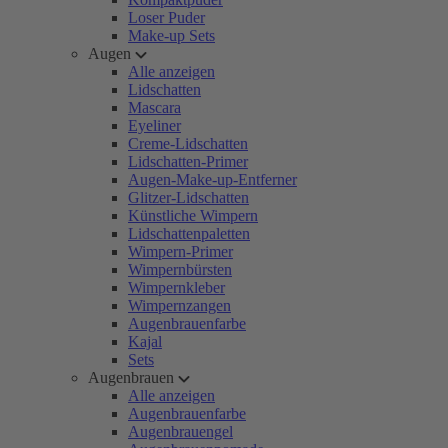
Loser Puder
Make-up Sets
Augen
Alle anzeigen
Lidschatten
Mascara
Eyeliner
Creme-Lidschatten
Lidschatten-Primer
Augen-Make-up-Entferner
Glitzer-Lidschatten
Künstliche Wimpern
Lidschattenpaletten
Wimpern-Primer
Wimpernbürsten
Wimpernkleber
Wimpernzangen
Augenbrauenfarbe
Kajal
Sets
Augenbrauen
Alle anzeigen
Augenbrauenfarbe
Augenbrauengel