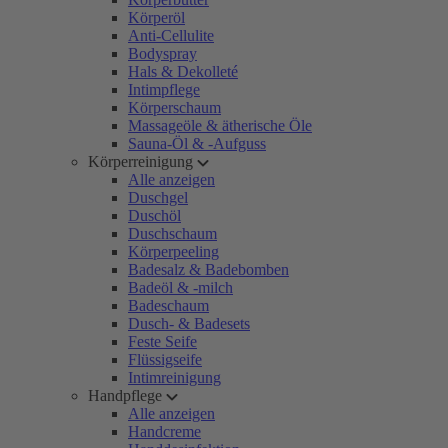
Körperöl
Anti-Cellulite
Bodyspray
Hals & Dekolleté
Intimpflege
Körperschaum
Massageöle & ätherische Öle
Sauna-Öl & -Aufguss
Körperreinigung
Alle anzeigen
Duschgel
Duschöl
Duschschaum
Körperpeeling
Badesalz & Badebomben
Badeöl & -milch
Badeschaum
Dusch- & Badesets
Feste Seife
Flüssigseife
Intimreinigung
Handpflege
Alle anzeigen
Handcreme