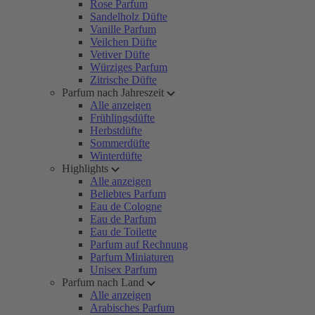
Rose Parfum
Sandelholz Düfte
Vanille Parfum
Veilchen Düfte
Vetiver Düfte
Würziges Parfum
Zitrische Düfte
Parfum nach Jahreszeit
Alle anzeigen
Frühlingsdüfte
Herbstdüfte
Sommerdüfte
Winterdüfte
Highlights
Alle anzeigen
Beliebtes Parfum
Eau de Cologne
Eau de Parfum
Eau de Toilette
Parfum auf Rechnung
Parfum Miniaturen
Unisex Parfum
Parfum nach Land
Alle anzeigen
Arabisches Parfum