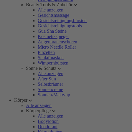
Beauty Tools & Zubehör
Alle anzeigen
Gesichtsmassage
Gesichtsreinigungsbürsten
Gesichtsreinigungstools
Gua Sha Steine
Kosmetikspiegel
Augenbrauenscheren
Micro Needle Roller
Pinzetten
Schlafmasken
Wimpernbürsten
Sonne & Schutz
Alle anzeigen
After Sun
Selbstbräuner
Sonnencreme
Sonnen-Make-up
Körper
Alle anzeigen
Körperpflege
Alle anzeigen
Bodylotion
Deodorant
Körperbutter