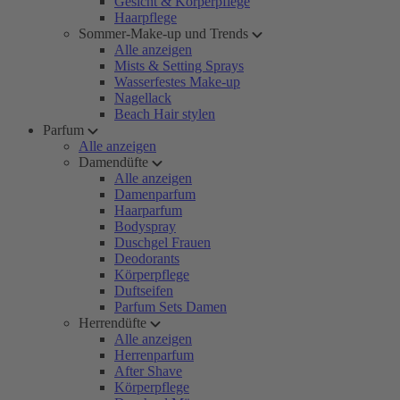
Gesicht & Körperpflege
Haarpflege
Sommer-Make-up und Trends
Alle anzeigen
Mists & Setting Sprays
Wasserfestes Make-up
Nagellack
Beach Hair stylen
Parfum
Alle anzeigen
Damendüfte
Alle anzeigen
Damenparfum
Haarparfum
Bodyspray
Duschgel Frauen
Deodorants
Körperpflege
Duftseifen
Parfum Sets Damen
Herrendüfte
Alle anzeigen
Herrenparfum
After Shave
Körperpflege