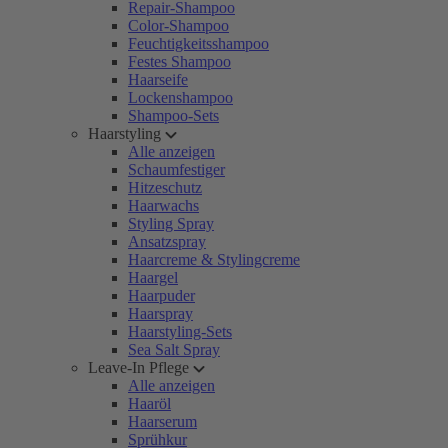
Repair-Shampoo
Color-Shampoo
Feuchtigkeitsshampoo
Festes Shampoo
Haarseife
Lockenshampoo
Shampoo-Sets
Haarstyling
Alle anzeigen
Schaumfestiger
Hitzeschutz
Haarwachs
Styling Spray
Ansatzspray
Haarcreme & Stylingcreme
Haargel
Haarpuder
Haarspray
Haarstyling-Sets
Sea Salt Spray
Leave-In Pflege
Alle anzeigen
Haaröl
Haarserum
Sprühkur