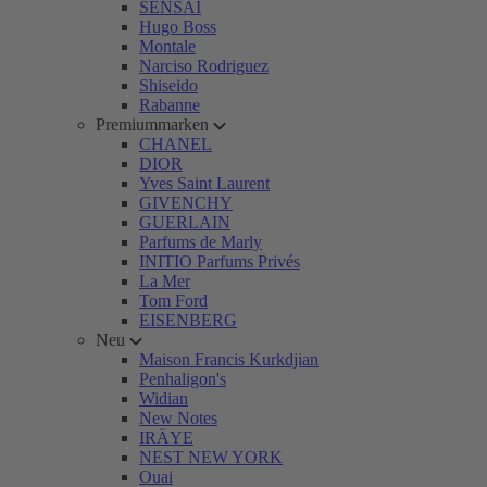
SENSAI
Hugo Boss
Montale
Narciso Rodriguez
Shiseido
Rabanne
Premiummarken
CHANEL
DIOR
Yves Saint Laurent
GIVENCHY
GUERLAIN
Parfums de Marly
INITIO Parfums Privés
La Mer
Tom Ford
EISENBERG
Neu
Maison Francis Kurkdjian
Penhaligon's
Widian
New Notes
IRÄYE
NEST NEW YORK
Ouai