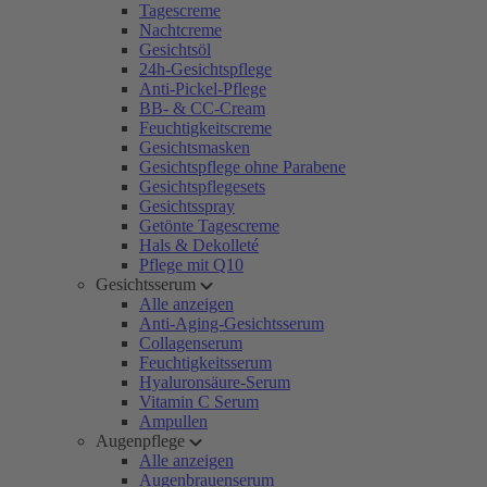
Tagescreme
Nachtcreme
Gesichtsöl
24h-Gesichtspflege
Anti-Pickel-Pflege
BB- & CC-Cream
Feuchtigkeitscreme
Gesichtsmasken
Gesichtspflege ohne Parabene
Gesichtspflegesets
Gesichtsspray
Getönte Tagescreme
Hals & Dekolleté
Pflege mit Q10
Gesichtsserum
Alle anzeigen
Anti-Aging-Gesichtsserum
Collagenserum
Feuchtigkeitsserum
Hyaluronsäure-Serum
Vitamin C Serum
Ampullen
Augenpflege
Alle anzeigen
Augenbrauenserum