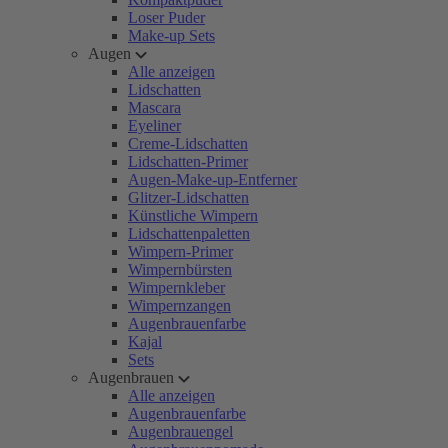
Loser Puder
Make-up Sets
Augen
Alle anzeigen
Lidschatten
Mascara
Eyeliner
Creme-Lidschatten
Lidschatten-Primer
Augen-Make-up-Entferner
Glitzer-Lidschatten
Künstliche Wimpern
Lidschattenpaletten
Wimpern-Primer
Wimpernbürsten
Wimpernkleber
Wimpernzangen
Augenbrauenfarbe
Kajal
Sets
Augenbrauen
Alle anzeigen
Augenbrauenfarbe
Augenbrauengel