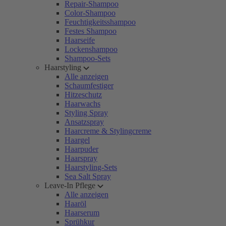
Repair-Shampoo
Color-Shampoo
Feuchtigkeitsshampoo
Festes Shampoo
Haarseife
Lockenshampoo
Shampoo-Sets
Haarstyling
Alle anzeigen
Schaumfestiger
Hitzeschutz
Haarwachs
Styling Spray
Ansatzspray
Haarcreme & Stylingcreme
Haargel
Haarpuder
Haarspray
Haarstyling-Sets
Sea Salt Spray
Leave-In Pflege
Alle anzeigen
Haaröl
Haarserum
Sprühkur