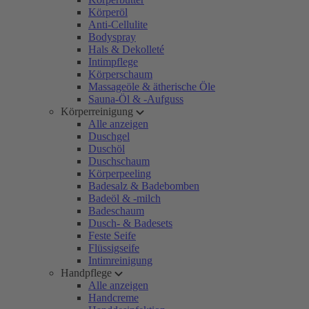
Körperöl
Anti-Cellulite
Bodyspray
Hals & Dekolleté
Intimpflege
Körperschaum
Massageöle & ätherische Öle
Sauna-Öl & -Aufguss
Körperreinigung
Alle anzeigen
Duschgel
Duschöl
Duschschaum
Körperpeeling
Badesalz & Badebomben
Badeöl & -milch
Badeschaum
Dusch- & Badesets
Feste Seife
Flüssigseife
Intimreinigung
Handpflege
Alle anzeigen
Handcreme