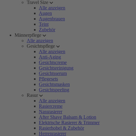
Travel Size
Alle anzeigen
Augen
Augenbrauen
Teint
Zubehör
Männerpflege
Alle anzeigen
Gesichtspflege
Alle anzeigen
Anti-Aging
Gesichtscreme
Gesichtsreinigung
Gesichtsserum
Pflegesets
Gesichtsmasken
Gesichtspeeling
Rasur
Alle anzeigen
Rasiercreme
Nassrasierer
After Shave Balsam & Lotion
Elektrische Rasierer & Trimmer
Rasierhobel & Zubehör
Herrenrasierer