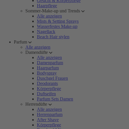
Gesicht & Körperpflege
Haarpflege
Sommer-Make-up und Trends
Alle anzeigen
Mists & Setting Sprays
Wasserfestes Make-up
Nagellack
Beach Hair stylen
Parfum
Alle anzeigen
Damendüfte
Alle anzeigen
Damenparfum
Haarparfum
Bodyspray
Duschgel Frauen
Deodorants
Körperpflege
Duftseifen
Parfum Sets Damen
Herrendüfte
Alle anzeigen
Herrenparfum
After Shave
Körperpflege