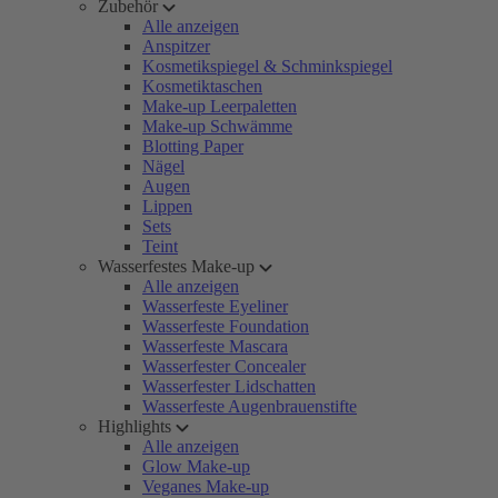
Zubehör
Alle anzeigen
Anspitzer
Kosmetikspiegel & Schminkspiegel
Kosmetiktaschen
Make-up Leerpaletten
Make-up Schwämme
Blotting Paper
Nägel
Augen
Lippen
Sets
Teint
Wasserfestes Make-up
Alle anzeigen
Wasserfeste Eyeliner
Wasserfeste Foundation
Wasserfeste Mascara
Wasserfester Concealer
Wasserfester Lidschatten
Wasserfeste Augenbrauenstifte
Highlights
Alle anzeigen
Glow Make-up
Veganes Make-up