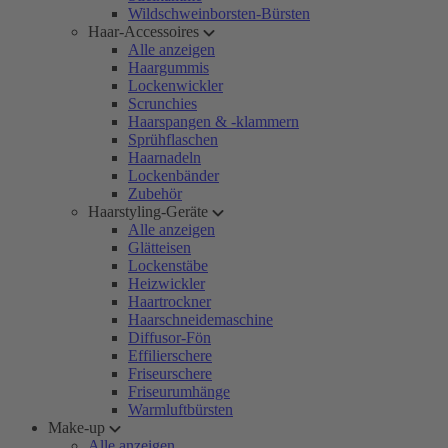
Wildschweinborsten-Bürsten
Haar-Accessoires
Alle anzeigen
Haargummis
Lockenwickler
Scrunchies
Haarspangen & -klammern
Sprühflaschen
Haarnadeln
Lockenbänder
Zubehör
Haarstyling-Geräte
Alle anzeigen
Glätteisen
Lockenstäbe
Heizwickler
Haartrockner
Haarschneidemaschine
Diffusor-Fön
Effilierschere
Friseurschere
Friseurumhänge
Warmluftbürsten
Make-up
Alle anzeigen