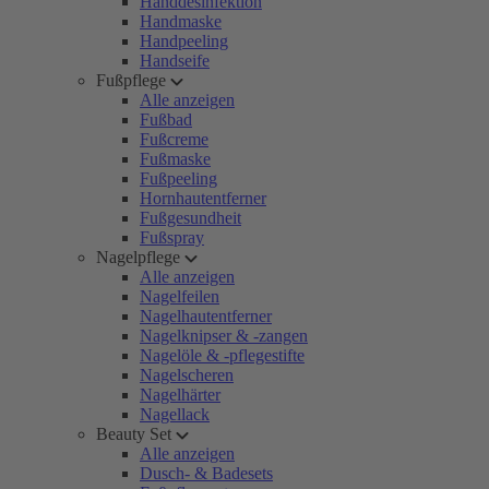
Handdesinfektion
Handmaske
Handpeeling
Handseife
Fußpflege
Alle anzeigen
Fußbad
Fußcreme
Fußmaske
Fußpeeling
Hornhautentferner
Fußgesundheit
Fußspray
Nagelpflege
Alle anzeigen
Nagelfeilen
Nagelhautentferner
Nagelknipser & -zangen
Nagelöle & -pflegestifte
Nagelscheren
Nagelhärter
Nagellack
Beauty Set
Alle anzeigen
Dusch- & Badesets