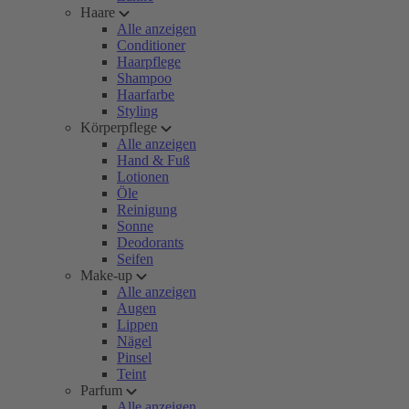
Haare
Alle anzeigen
Conditioner
Haarpflege
Shampoo
Haarfarbe
Styling
Körperpflege
Alle anzeigen
Hand & Fuß
Lotionen
Öle
Reinigung
Sonne
Deodorants
Seifen
Make-up
Alle anzeigen
Augen
Lippen
Nägel
Pinsel
Teint
Parfum
Alle anzeigen