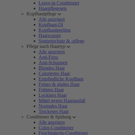
Leave-in Conditioner
Haarpflegesets
Kopfhautpflege
Alle anzeigen
Kopfhaut-Öl
Kopfhautpeeling
Haarwasser
Sonnenschutz & -pflege
Pflege nach Haartyp
Alle anzeigen
Anti-Frizz
Anti-Schuppen
Blondes Haar
Coloriertes Haar
Empfindliche Kopfhaut
Feines & glattes Haar
Fettiges Haar
Lockiges Haar
Mittel gegen Haarausfall
Normales Haar
Trockenes Haar
Conditioner & Spülung
Alle anzeigen
Color-Conditioner
Feuchtigkeits-Conditioner