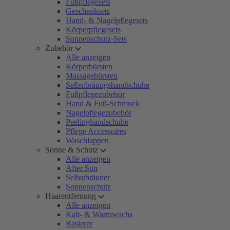
Fußpflegesets
Geschenksets
Hand- & Nagelpflegesets
Körperpflegesets
Sonnenschutz-Sets
Zubehör
Alle anzeigen
Körperbürsten
Massagebürsten
Selbstbräungshandschuhe
Fußpflegezubehör
Hand & Fuß-Schmuck
Nagelpflegezubehör
Peelinghandschuhe
Pflege Accessoires
Waschlappen
Sonne & Schutz
Alle anzeigen
After Sun
Selbstbräuner
Sonnenschutz
Haarentfernung
Alle anzeigen
Kalt- & Warmwachs
Rasierer