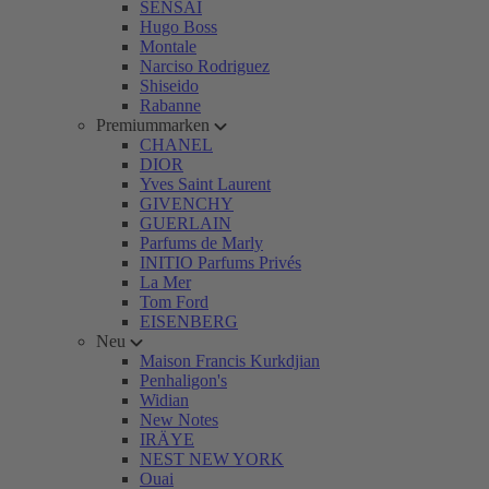
SENSAI
Hugo Boss
Montale
Narciso Rodriguez
Shiseido
Rabanne
Premiummarken
CHANEL
DIOR
Yves Saint Laurent
GIVENCHY
GUERLAIN
Parfums de Marly
INITIO Parfums Privés
La Mer
Tom Ford
EISENBERG
Neu
Maison Francis Kurkdjian
Penhaligon's
Widian
New Notes
IRÄYE
NEST NEW YORK
Ouai