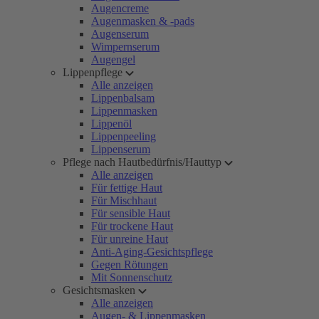
Augencreme
Augenmasken & -pads
Augenserum
Wimpernserum
Augengel
Lippenpflege
Alle anzeigen
Lippenbalsam
Lippenmasken
Lippenöl
Lippenpeeling
Lippenserum
Pflege nach Hautbedürfnis/Hauttyp
Alle anzeigen
Für fettige Haut
Für Mischhaut
Für sensible Haut
Für trockene Haut
Für unreine Haut
Anti-Aging-Gesichtspflege
Gegen Rötungen
Mit Sonnenschutz
Gesichtsmasken
Alle anzeigen
Augen- & Lippenmasken