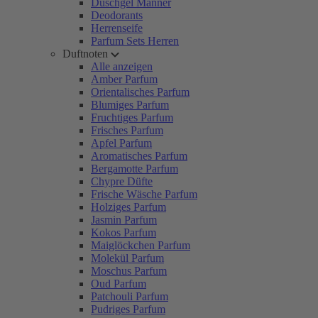
Duschgel Männer
Deodorants
Herrenseife
Parfum Sets Herren
Duftnoten
Alle anzeigen
Amber Parfum
Orientalisches Parfum
Blumiges Parfum
Fruchtiges Parfum
Frisches Parfum
Apfel Parfum
Aromatisches Parfum
Bergamotte Parfum
Chypre Düfte
Frische Wäsche Parfum
Holziges Parfum
Jasmin Parfum
Kokos Parfum
Maiglöckchen Parfum
Molekül Parfum
Moschus Parfum
Oud Parfum
Patchouli Parfum
Pudriges Parfum