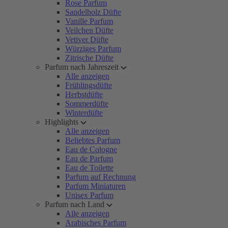
Rose Parfum
Sandelholz Düfte
Vanille Parfum
Veilchen Düfte
Vetiver Düfte
Würziges Parfum
Zitrische Düfte
Parfum nach Jahreszeit
Alle anzeigen
Frühlingsdüfte
Herbstdüfte
Sommerdüfte
Winterdüfte
Highlights
Alle anzeigen
Beliebtes Parfum
Eau de Cologne
Eau de Parfum
Eau de Toilette
Parfum auf Rechnung
Parfum Miniaturen
Unisex Parfum
Parfum nach Land
Alle anzeigen
Arabisches Parfum