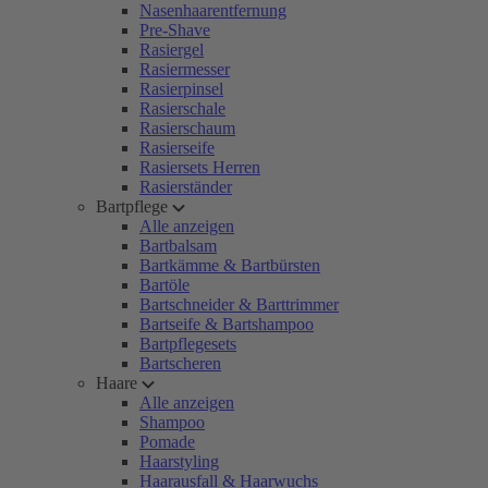
Nasenhaarentfernung
Pre-Shave
Rasiergel
Rasiermesser
Rasierpinsel
Rasierschale
Rasierschaum
Rasierseife
Rasiersets Herren
Rasierständer
Bartpflege
Alle anzeigen
Bartbalsam
Bartkämme & Bartbürsten
Bartöle
Bartschneider & Barttrimmer
Bartseife & Bartshampoo
Bartpflegesets
Bartscheren
Haare
Alle anzeigen
Shampoo
Pomade
Haarstyling
Haarausfall & Haarwuchs