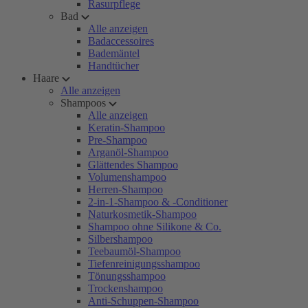
Rasurpflege
Bad
Alle anzeigen
Badaccessoires
Bademäntel
Handtücher
Haare
Alle anzeigen
Shampoos
Alle anzeigen
Keratin-Shampoo
Pre-Shampoo
Arganöl-Shampoo
Glättendes Shampoo
Volumenshampoo
Herren-Shampoo
2-in-1-Shampoo & -Conditioner
Naturkosmetik-Shampoo
Shampoo ohne Silikone & Co.
Silbershampoo
Teebaumöl-Shampoo
Tiefenreinigungsshampoo
Tönungsshampoo
Trockenshampoo
Anti-Schuppen-Shampoo