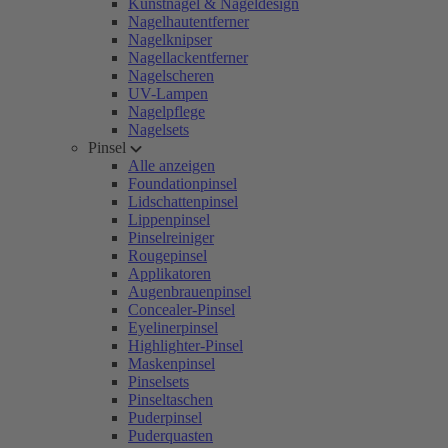
Kunstnägel & Nageldesign
Nagelhautentferner
Nagelknipser
Nagellackentferner
Nagelscheren
UV-Lampen
Nagelpflege
Nagelsets
Pinsel
Alle anzeigen
Foundationpinsel
Lidschattenpinsel
Lippenpinsel
Pinselreiniger
Rougepinsel
Applikatoren
Augenbrauenpinsel
Concealer-Pinsel
Eyelinerpinsel
Highlighter-Pinsel
Maskenpinsel
Pinselsets
Pinseltaschen
Puderpinsel
Puderquasten