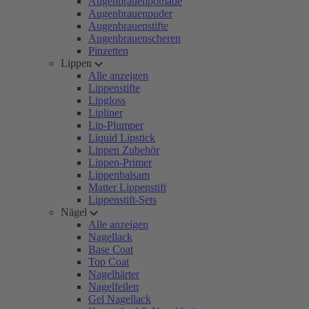
Augenbrauenpomade
Augenbrauenpuder
Augenbrauenstifte
Augenbrauenscheren
Pinzetten
Lippen
Alle anzeigen
Lippenstifte
Lipgloss
Lipliner
Lip-Plumper
Liquid Lipstick
Lippen Zubehör
Lippen-Primer
Lippenbalsam
Matter Lippenstift
Lippenstift-Sets
Nägel
Alle anzeigen
Nagellack
Base Coat
Top Coat
Nagelhärter
Nagelfeilen
Gel Nagellack