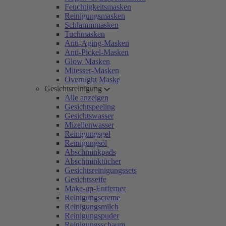
Feuchtigkeitsmasken
Reinigungsmasken
Schlammmasken
Tuchmasken
Anti-Aging-Masken
Anti-Pickel-Masken
Glow Masken
Mitesser-Masken
Overnight Maske
Gesichtsreinigung
Alle anzeigen
Gesichtspeeling
Gesichtswasser
Mizellenwasser
Reinigungsgel
Reinigungsöl
Abschminkpads
Abschminktücher
Gesichtsreinigungssets
Gesichtsseife
Make-up-Entferner
Reinigungscreme
Reinigungsmilch
Reinigungspuder
Reinigungsschaum