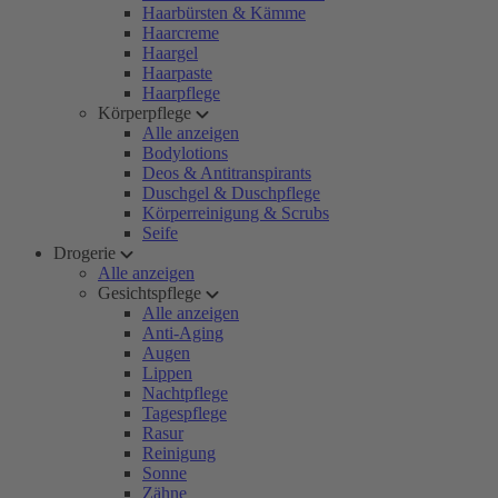
Haarbürsten & Kämme
Haarcreme
Haargel
Haarpaste
Haarpflege
Körperpflege
Alle anzeigen
Bodylotions
Deos & Antitranspirants
Duschgel & Duschpflege
Körperreinigung & Scrubs
Seife
Drogerie
Alle anzeigen
Gesichtspflege
Alle anzeigen
Anti-Aging
Augen
Lippen
Nachtpflege
Tagespflege
Rasur
Reinigung
Sonne
Zähne