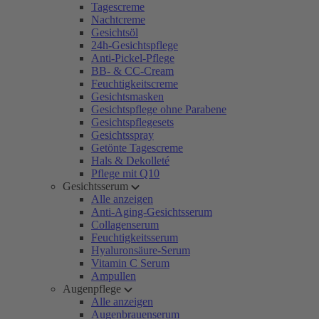
Tagescreme
Nachtcreme
Gesichtsöl
24h-Gesichtspflege
Anti-Pickel-Pflege
BB- & CC-Cream
Feuchtigkeitscreme
Gesichtsmasken
Gesichtspflege ohne Parabene
Gesichtspflegesets
Gesichtsspray
Getönte Tagescreme
Hals & Dekolleté
Pflege mit Q10
Gesichtsserum
Alle anzeigen
Anti-Aging-Gesichtsserum
Collagenserum
Feuchtigkeitsserum
Hyaluronsäure-Serum
Vitamin C Serum
Ampullen
Augenpflege
Alle anzeigen
Augenbrauenserum