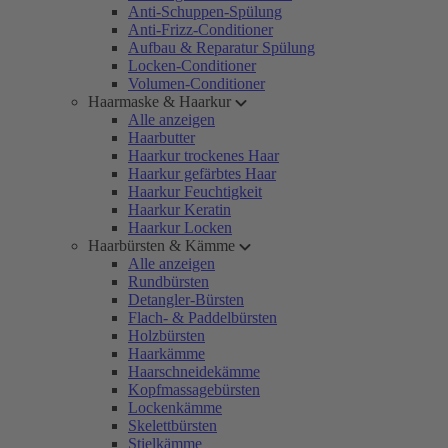
Anti-Schuppen-Spülung
Anti-Frizz-Conditioner
Aufbau & Reparatur Spülung
Locken-Conditioner
Volumen-Conditioner
Haarmaske & Haarkur
Alle anzeigen
Haarbutter
Haarkur trockenes Haar
Haarkur gefärbtes Haar
Haarkur Feuchtigkeit
Haarkur Keratin
Haarkur Locken
Haarbürsten & Kämme
Alle anzeigen
Rundbürsten
Detangler-Bürsten
Flach- & Paddelbürsten
Holzbürsten
Haarkämme
Haarschneidekämme
Kopfmassagebürsten
Lockenkämme
Skelettbürsten
Stielkämme