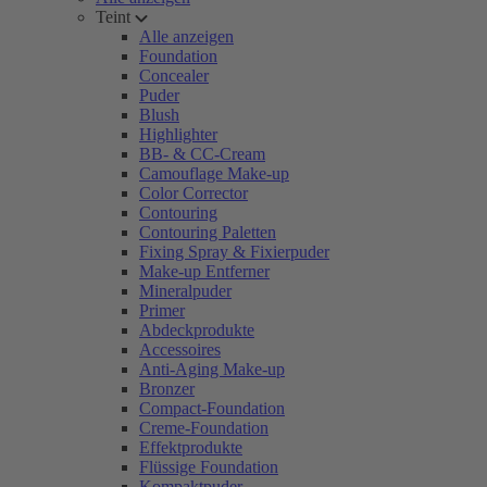
Teint
Alle anzeigen
Foundation
Concealer
Puder
Blush
Highlighter
BB- & CC-Cream
Camouflage Make-up
Color Corrector
Contouring
Contouring Paletten
Fixing Spray & Fixierpuder
Make-up Entferner
Mineralpuder
Primer
Abdeckprodukte
Accessoires
Anti-Aging Make-up
Bronzer
Compact-Foundation
Creme-Foundation
Effektprodukte
Flüssige Foundation
Kompaktpuder