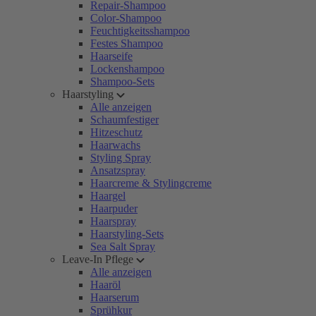
Repair-Shampoo
Color-Shampoo
Feuchtigkeitsshampoo
Festes Shampoo
Haarseife
Lockenshampoo
Shampoo-Sets
Haarstyling
Alle anzeigen
Schaumfestiger
Hitzeschutz
Haarwachs
Styling Spray
Ansatzspray
Haarcreme & Stylingcreme
Haargel
Haarpuder
Haarspray
Haarstyling-Sets
Sea Salt Spray
Leave-In Pflege
Alle anzeigen
Haaröl
Haarserum
Sprühkur