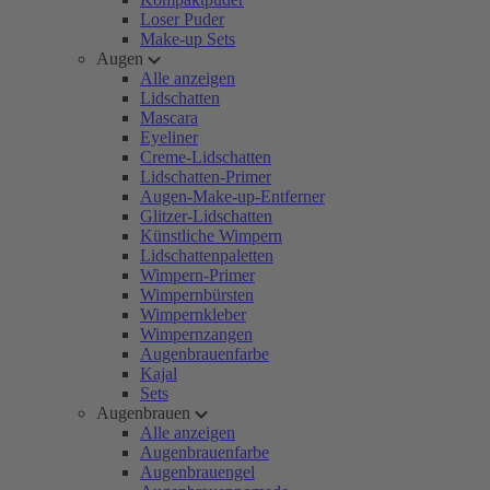
Loser Puder
Make-up Sets
Augen
Alle anzeigen
Lidschatten
Mascara
Eyeliner
Creme-Lidschatten
Lidschatten-Primer
Augen-Make-up-Entferner
Glitzer-Lidschatten
Künstliche Wimpern
Lidschattenpaletten
Wimpern-Primer
Wimpernbürsten
Wimpernkleber
Wimpernzangen
Augenbrauenfarbe
Kajal
Sets
Augenbrauen
Alle anzeigen
Augenbrauenfarbe
Augenbrauengel