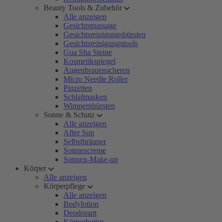
Beauty Tools & Zubehör
Alle anzeigen
Gesichtsmassage
Gesichtsreinigungsbürsten
Gesichtsreinigungstools
Gua Sha Steine
Kosmetikspiegel
Augenbrauenscheren
Micro Needle Roller
Pinzetten
Schlafmasken
Wimpernbürsten
Sonne & Schutz
Alle anzeigen
After Sun
Selbstbräuner
Sonnencreme
Sonnen-Make-up
Körper
Alle anzeigen
Körperpflege
Alle anzeigen
Bodylotion
Deodorant
Körperbutter