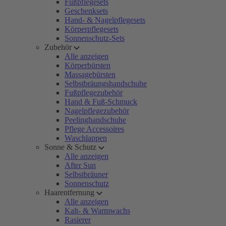
Fußpflegesets
Geschenksets
Hand- & Nagelpflegesets
Körperpflegesets
Sonnenschutz-Sets
Zubehör
Alle anzeigen
Körperbürsten
Massagebürsten
Selbstbräungshandschuhe
Fußpflegezubehör
Hand & Fuß-Schmuck
Nagelpflegezubehör
Peelinghandschuhe
Pflege Accessoires
Waschlappen
Sonne & Schutz
Alle anzeigen
After Sun
Selbstbräuner
Sonnenschutz
Haarentfernung
Alle anzeigen
Kalt- & Warmwachs
Rasierer