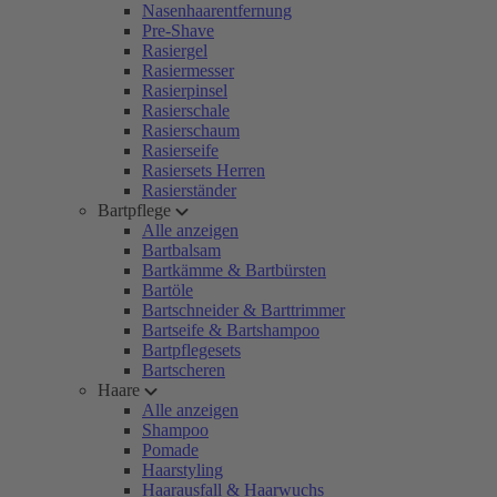
Nasenhaarentfernung
Pre-Shave
Rasiergel
Rasiermesser
Rasierpinsel
Rasierschale
Rasierschaum
Rasierseife
Rasiersets Herren
Rasierständer
Bartpflege
Alle anzeigen
Bartbalsam
Bartkämme & Bartbürsten
Bartöle
Bartschneider & Barttrimmer
Bartseife & Bartshampoo
Bartpflegesets
Bartscheren
Haare
Alle anzeigen
Shampoo
Pomade
Haarstyling
Haarausfall & Haarwuchs