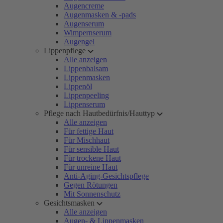
Augencreme
Augenmasken & -pads
Augenserum
Wimpernserum
Augengel
Lippenpflege
Alle anzeigen
Lippenbalsam
Lippenmasken
Lippenöl
Lippenpeeling
Lippenserum
Pflege nach Hautbedürfnis/Hauttyp
Alle anzeigen
Für fettige Haut
Für Mischhaut
Für sensible Haut
Für trockene Haut
Für unreine Haut
Anti-Aging-Gesichtspflege
Gegen Rötungen
Mit Sonnenschutz
Gesichtsmasken
Alle anzeigen
Augen- & Lippenmasken