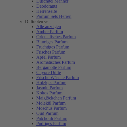
Duschgel Männer
Deodorants
Herrenseife
Parfum Sets Herren
Duftnoten
Alle anzeigen
Amber Parfum
Orientalisches Parfum
Blumiges Parfum
Fruchtiges Parfum
Frisches Parfum
Apfel Parfum
Aromatisches Parfum
Bergamotte Parfum
Chypre Düfte
Frische Wäsche Parfum
Holziges Parfum
Jasmin Parfum
Kokos Parfum
Maiglöckchen Parfum
Molekül Parfum
Moschus Parfum
Oud Parfum
Patchouli Parfum
Pudriges Parfum