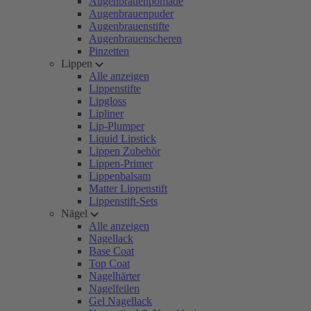
Augenbrauenpomade
Augenbrauenpuder
Augenbrauenstifte
Augenbrauenscheren
Pinzetten
Lippen
Alle anzeigen
Lippenstifte
Lipgloss
Lipliner
Lip-Plumper
Liquid Lipstick
Lippen Zubehör
Lippen-Primer
Lippenbalsam
Matter Lippenstift
Lippenstift-Sets
Nägel
Alle anzeigen
Nagellack
Base Coat
Top Coat
Nagelhärter
Nagelfeilen
Gel Nagellack