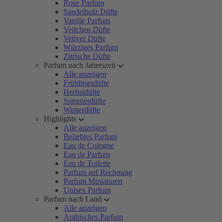
Rose Parfum
Sandelholz Düfte
Vanille Parfum
Veilchen Düfte
Vetiver Düfte
Würziges Parfum
Zitrische Düfte
Parfum nach Jahreszeit
Alle anzeigen
Frühlingsdüfte
Herbstdüfte
Sommerdüfte
Winterdüfte
Highlights
Alle anzeigen
Beliebtes Parfum
Eau de Cologne
Eau de Parfum
Eau de Toilette
Parfum auf Rechnung
Parfum Miniaturen
Unisex Parfum
Parfum nach Land
Alle anzeigen
Arabisches Parfum