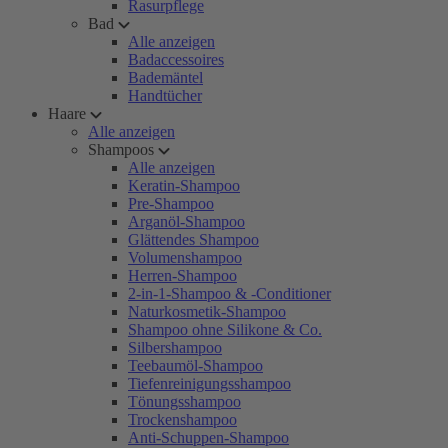
Rasurpflege
Bad
Alle anzeigen
Badaccessoires
Bademäntel
Handtücher
Haare
Alle anzeigen
Shampoos
Alle anzeigen
Keratin-Shampoo
Pre-Shampoo
Arganöl-Shampoo
Glättendes Shampoo
Volumenshampoo
Herren-Shampoo
2-in-1-Shampoo & -Conditioner
Naturkosmetik-Shampoo
Shampoo ohne Silikone & Co.
Silbershampoo
Teebaumöl-Shampoo
Tiefenreinigungsshampoo
Tönungsshampoo
Trockenshampoo
Anti-Schuppen-Shampoo