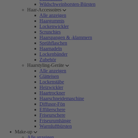
Wildschweinborsten-Bürsten
Haar-Accessoires
Alle anzeigen
Haargummis
Lockenwickler
Scrunchies
Haarspangen & -klammern
Sprühflaschen
Haarnadeln
Lockenbänder
Zubehör
Haarstyling-Geräte
Alle anzeigen
Glätteisen
Lockenstäbe
Heizwickler
Haartrockner
Haarschneidemaschine
Diffusor-Fön
Effilierschere
Friseurschere
Friseurumhänge
Warmluftbürsten
Make-up
Alle anzeigen