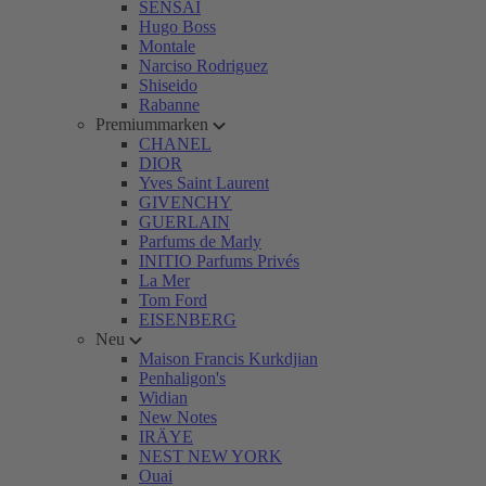
SENSAI
Hugo Boss
Montale
Narciso Rodriguez
Shiseido
Rabanne
Premiummarken
CHANEL
DIOR
Yves Saint Laurent
GIVENCHY
GUERLAIN
Parfums de Marly
INITIO Parfums Privés
La Mer
Tom Ford
EISENBERG
Neu
Maison Francis Kurkdjian
Penhaligon's
Widian
New Notes
IRÄYE
NEST NEW YORK
Ouai