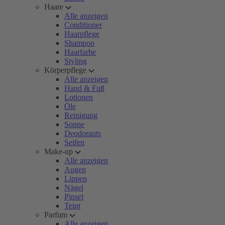
Haare
Alle anzeigen
Conditioner
Haarpflege
Shampoo
Haarfarbe
Styling
Körperpflege
Alle anzeigen
Hand & Fuß
Lotionen
Öle
Reinigung
Sonne
Deodorants
Seifen
Make-up
Alle anzeigen
Augen
Lippen
Nägel
Pinsel
Teint
Parfum
Alle anzeigen