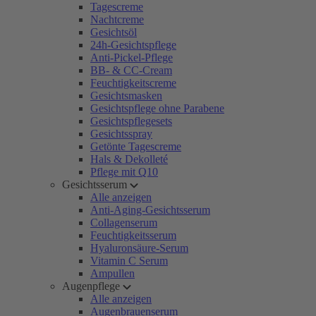
Tagescreme
Nachtcreme
Gesichtsöl
24h-Gesichtspflege
Anti-Pickel-Pflege
BB- & CC-Cream
Feuchtigkeitscreme
Gesichtsmasken
Gesichtspflege ohne Parabene
Gesichtspflegesets
Gesichtsspray
Getönte Tagescreme
Hals & Dekolleté
Pflege mit Q10
Gesichtsserum
Alle anzeigen
Anti-Aging-Gesichtsserum
Collagenserum
Feuchtigkeitsserum
Hyaluronsäure-Serum
Vitamin C Serum
Ampullen
Augenpflege
Alle anzeigen
Augenbrauenserum