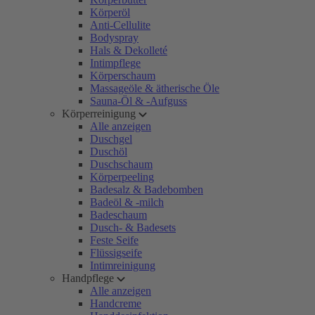
Körperöl
Anti-Cellulite
Bodyspray
Hals & Dekolleté
Intimpflege
Körperschaum
Massageöle & ätherische Öle
Sauna-Öl & -Aufguss
Körperreinigung
Alle anzeigen
Duschgel
Duschöl
Duschschaum
Körperpeeling
Badesalz & Badebomben
Badeöl & -milch
Badeschaum
Dusch- & Badesets
Feste Seife
Flüssigseife
Intimreinigung
Handpflege
Alle anzeigen
Handcreme