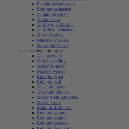
Feuchtigkeitsmasken
Reinigungsmasken
Schlammmasken
Tuchmasken
Anti-Aging-Masken
Anti-Pickel-Masken
Glow Masken
Mitesser-Masken
Overnight Maske
Gesichtsreinigung
Alle anzeigen
Gesichtspeeling
Gesichtswasser
Mizellenwasser
Reinigungsgel
Reinigungsöl
Abschminkpads
Abschminktücher
Gesichtsreinigungssets
Gesichtsseife
Make-up-Entferner
Reinigungscreme
Reinigungsmilch
Reinigungspuder
Reinigungsschaum