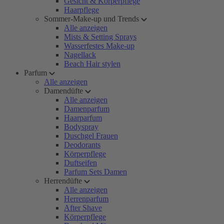
Gesicht & Körperpflege
Haarpflege
Sommer-Make-up und Trends
Alle anzeigen
Mists & Setting Sprays
Wasserfestes Make-up
Nagellack
Beach Hair stylen
Parfum
Alle anzeigen
Damendüfte
Alle anzeigen
Damenparfum
Haarparfum
Bodyspray
Duschgel Frauen
Deodorants
Körperpflege
Duftseifen
Parfum Sets Damen
Herrendüfte
Alle anzeigen
Herrenparfum
After Shave
Körperpflege