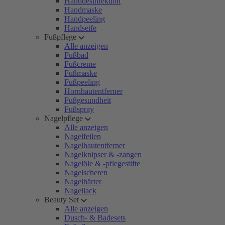
Handdesinfektion
Handmaske
Handpeeling
Handseife
Fußpflege
Alle anzeigen
Fußbad
Fußcreme
Fußmaske
Fußpeeling
Hornhautentferner
Fußgesundheit
Fußspray
Nagelpflege
Alle anzeigen
Nagelfeilen
Nagelhautentferner
Nagelknipser & -zangen
Nagelöle & -pflegestifte
Nagelscheren
Nagelhärter
Nagellack
Beauty Set
Alle anzeigen
Dusch- & Badesets