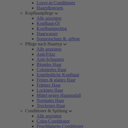
Leave-in Conditioner
Haarpflegesets
Kopfhautpflege
Alle anzeigen
Kopfhaut-Öl
Kopfhautpeeling
Haarwasser
Sonnenschutz & -pflege
Pflege nach Haartyp
Alle anzeigen
Anti-Frizz
Anti-Schuppen
Blondes Haar
Coloriertes Haar
Empfindliche Kopfhaut
Feines & glattes Haar
Fettiges Haar
Lockiges Haar
Mittel gegen Haarausfall
Normales Haar
Trockenes Haar
Conditioner & Spülung
Alle anzeigen
Color-Conditioner
Feuchtigkeits-Conditioner