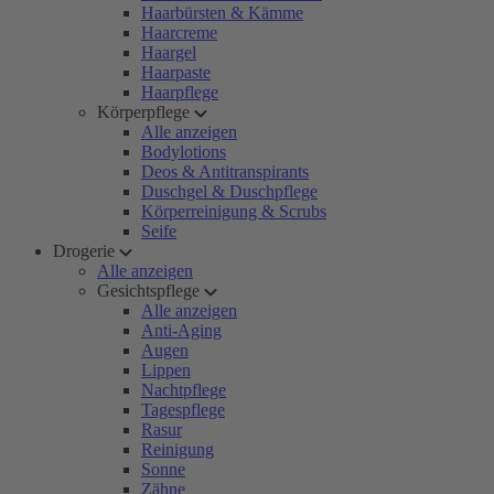
Haarbürsten & Kämme
Haarcreme
Haargel
Haarpaste
Haarpflege
Körperpflege
Alle anzeigen
Bodylotions
Deos & Antitranspirants
Duschgel & Duschpflege
Körperreinigung & Scrubs
Seife
Drogerie
Alle anzeigen
Gesichtspflege
Alle anzeigen
Anti-Aging
Augen
Lippen
Nachtpflege
Tagespflege
Rasur
Reinigung
Sonne
Zähne