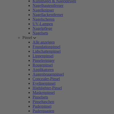
Kunstnägel & Nageldesign
Nagelhautentferner
Nagelknipser
Nagellackentferner
Nagelscheren
UV-Lampen
Nagelpflege
Nagelsets
Pinsel
Alle anzeigen
Foundationpinsel
Lidschattenpinsel
Lippenpinsel
Pinselreiniger
Rougepinsel
Applikatoren
Augenbrauenpinsel
Concealer-Pinsel
Eyelinerpinsel
Highlighter-Pinsel
Maskenpinsel
Pinselsets
Pinseltaschen
Puderpinsel
Puderquasten