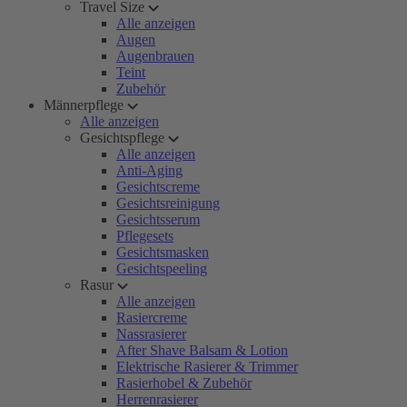
Travel Size
Alle anzeigen
Augen
Augenbrauen
Teint
Zubehör
Männerpflege
Alle anzeigen
Gesichtspflege
Alle anzeigen
Anti-Aging
Gesichtscreme
Gesichtsreinigung
Gesichtsserum
Pflegesets
Gesichtsmasken
Gesichtspeeling
Rasur
Alle anzeigen
Rasiercreme
Nassrasierer
After Shave Balsam & Lotion
Elektrische Rasierer & Trimmer
Rasierhobel & Zubehör
Herrenrasierer