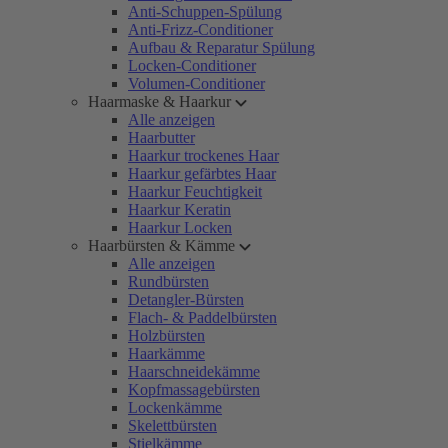
Anti-Schuppen-Spülung
Anti-Frizz-Conditioner
Aufbau & Reparatur Spülung
Locken-Conditioner
Volumen-Conditioner
Haarmaske & Haarkur
Alle anzeigen
Haarbutter
Haarkur trockenes Haar
Haarkur gefärbtes Haar
Haarkur Feuchtigkeit
Haarkur Keratin
Haarkur Locken
Haarbürsten & Kämme
Alle anzeigen
Rundbürsten
Detangler-Bürsten
Flach- & Paddelbürsten
Holzbürsten
Haarkämme
Haarschneidekämme
Kopfmassagebürsten
Lockenkämme
Skelettbürsten
Stielkämme