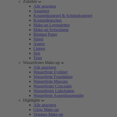
Zubehör
Alle anzeigen
Anspitzer
Kosmetikspiegel & Schminkspiegel
Kosmetiktaschen
Make-up Leerpaletten
Make-up Schwämme
Blotting Paper
Nägel
Augen
Lippen
Sets
Teint
Wasserfestes Make-up
Alle anzeigen
Wasserfeste Eyeliner
Wasserfeste Foundation
Wasserfeste Mascara
Wasserfester Concealer
Wasserfester Lidschatten
Wasserfeste Augenbrauenstifte
Highlights
Alle anzeigen
Glow Make-up
Veganes Make-up