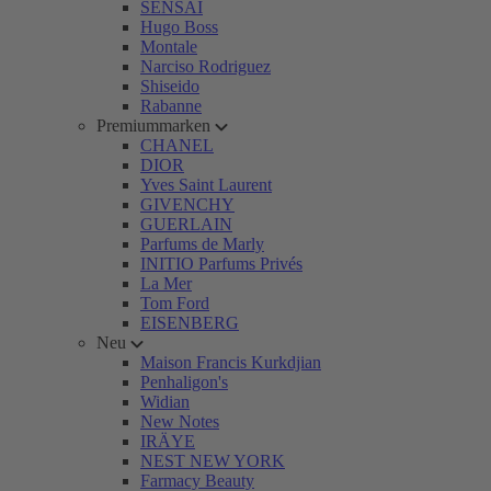
SENSAI
Hugo Boss
Montale
Narciso Rodriguez
Shiseido
Rabanne
Premiummarken
CHANEL
DIOR
Yves Saint Laurent
GIVENCHY
GUERLAIN
Parfums de Marly
INITIO Parfums Privés
La Mer
Tom Ford
EISENBERG
Neu
Maison Francis Kurkdjian
Penhaligon's
Widian
New Notes
IRÄYE
NEST NEW YORK
Farmacy Beauty