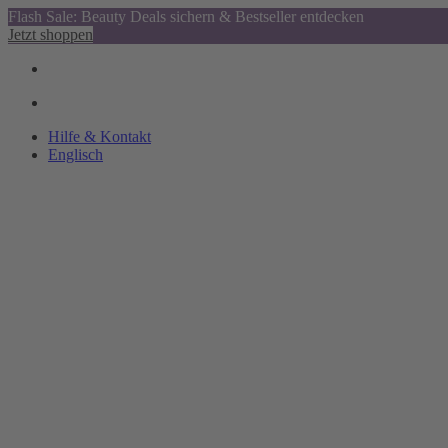
Flash Sale: Beauty Deals sichern & Bestseller entdecken
Jetzt shoppen
Hilfe & Kontakt
Englisch