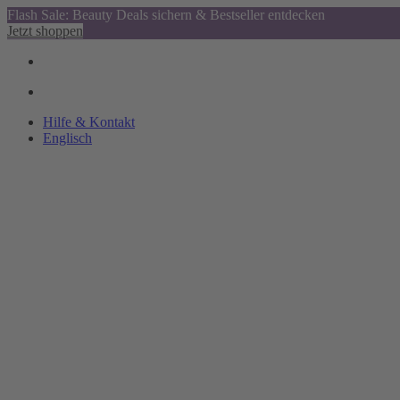
Flash Sale: Beauty Deals sichern & Bestseller entdecken
Jetzt shoppen
Hilfe & Kontakt
Englisch