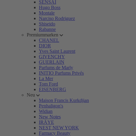
SENSAI
Hugo Boss
Montale
Narciso Rodriguez
Shiseido
Rabanne
Premiummarken
CHANEL
DIOR
Yves Saint Laurent
GIVENCHY
GUERLAIN
Parfums de Marly
INITIO Parfums Privés
La Mer
Tom Ford
EISENBERG
Neu
Maison Francis Kurkdjian
Penhaligon's
Widian
New Notes
IRÄYE
NEST NEW YORK
Farmacy Beauty