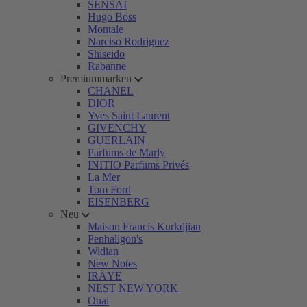
SENSAI
Hugo Boss
Montale
Narciso Rodriguez
Shiseido
Rabanne
Premiummarken
CHANEL
DIOR
Yves Saint Laurent
GIVENCHY
GUERLAIN
Parfums de Marly
INITIO Parfums Privés
La Mer
Tom Ford
EISENBERG
Neu
Maison Francis Kurkdjian
Penhaligon's
Widian
New Notes
IRÄYE
NEST NEW YORK
Ouai