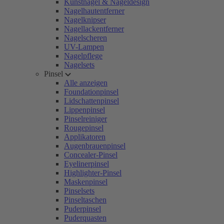
Kunstnägel & Nageldesign
Nagelhautentferner
Nagelknipser
Nagellackentferner
Nagelscheren
UV-Lampen
Nagelpflege
Nagelsets
Pinsel
Alle anzeigen
Foundationpinsel
Lidschattenpinsel
Lippenpinsel
Pinselreiniger
Rougepinsel
Applikatoren
Augenbrauenpinsel
Concealer-Pinsel
Eyelinerpinsel
Highlighter-Pinsel
Maskenpinsel
Pinselsets
Pinseltaschen
Puderpinsel
Puderquasten