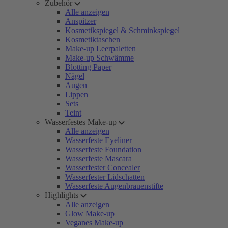
Zubehör
Alle anzeigen
Anspitzer
Kosmetikspiegel & Schminkspiegel
Kosmetiktaschen
Make-up Leerpaletten
Make-up Schwämme
Blotting Paper
Nägel
Augen
Lippen
Sets
Teint
Wasserfestes Make-up
Alle anzeigen
Wasserfeste Eyeliner
Wasserfeste Foundation
Wasserfeste Mascara
Wasserfester Concealer
Wasserfester Lidschatten
Wasserfeste Augenbrauenstifte
Highlights
Alle anzeigen
Glow Make-up
Veganes Make-up