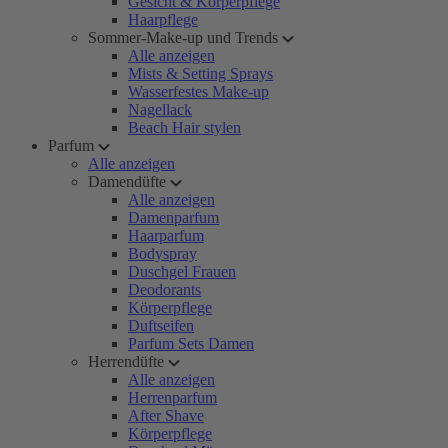
Gesicht & Körperpflege
Haarpflege
Sommer-Make-up und Trends
Alle anzeigen
Mists & Setting Sprays
Wasserfestes Make-up
Nagellack
Beach Hair stylen
Parfum
Alle anzeigen
Damendüfte
Alle anzeigen
Damenparfum
Haarparfum
Bodyspray
Duschgel Frauen
Deodorants
Körperpflege
Duftseifen
Parfum Sets Damen
Herrendüfte
Alle anzeigen
Herrenparfum
After Shave
Körperpflege