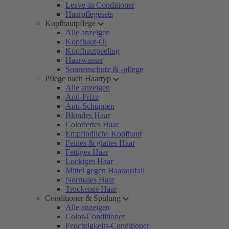
Leave-in Conditioner
Haarpflegesets
Kopfhautpflege
Alle anzeigen
Kopfhaut-Öl
Kopfhautpeeling
Haarwasser
Sonnenschutz & -pflege
Pflege nach Haartyp
Alle anzeigen
Anti-Frizz
Anti-Schuppen
Blondes Haar
Coloriertes Haar
Empfindliche Kopfhaut
Feines & glattes Haar
Fettiges Haar
Lockiges Haar
Mittel gegen Haarausfall
Normales Haar
Trockenes Haar
Conditioner & Spülung
Alle anzeigen
Color-Conditioner
Feuchtigkeits-Conditioner