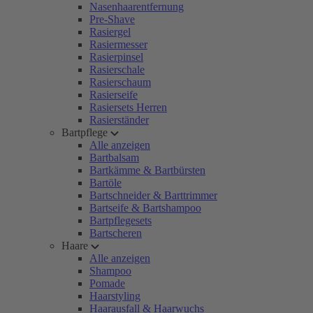
Nasenhaarentfernung
Pre-Shave
Rasiergel
Rasiermesser
Rasierpinsel
Rasierschale
Rasierschaum
Rasierseife
Rasiersets Herren
Rasierständer
Bartpflege
Alle anzeigen
Bartbalsam
Bartkämme & Bartbürsten
Bartöle
Bartschneider & Barttrimmer
Bartseife & Bartshampoo
Bartpflegesets
Bartscheren
Haare
Alle anzeigen
Shampoo
Pomade
Haarstyling
Haarausfall & Haarwuchs