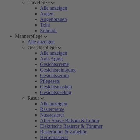
Travel Size
Alle anzeigen
Augen
Augenbrauen
Teint
Zubehör
Männerpflege
Alle anzeigen
Gesichtspflege
Alle anzeigen
Anti-Aging
Gesichtscreme
Gesichtsreinigung
Gesichtsserum
Pflegesets
Gesichtsmasken
Gesichtspeeling
Rasur
Alle anzeigen
Rasiercreme
Nassrasierer
After Shave Balsam & Lotion
Elektrische Rasierer & Trimmer
Rasierhobel & Zubehör
Herrenrasierer