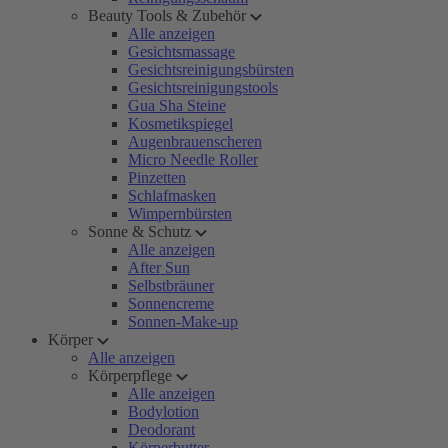
Beauty Tools & Zubehör
Alle anzeigen
Gesichtsmassage
Gesichtsreinigungsbürsten
Gesichtsreinigungstools
Gua Sha Steine
Kosmetikspiegel
Augenbrauenscheren
Micro Needle Roller
Pinzetten
Schlafmasken
Wimpernbürsten
Sonne & Schutz
Alle anzeigen
After Sun
Selbstbräuner
Sonnencreme
Sonnen-Make-up
Körper
Alle anzeigen
Körperpflege
Alle anzeigen
Bodylotion
Deodorant
Körperbutter