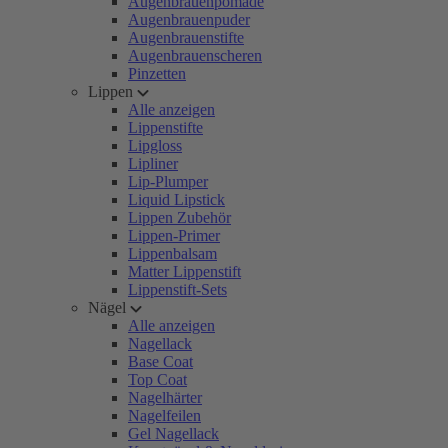
Augenbrauenpomade
Augenbrauenpuder
Augenbrauenstifte
Augenbrauenscheren
Pinzetten
Lippen
Alle anzeigen
Lippenstifte
Lipgloss
Lipliner
Lip-Plumper
Liquid Lipstick
Lippen Zubehör
Lippen-Primer
Lippenbalsam
Matter Lippenstift
Lippenstift-Sets
Nägel
Alle anzeigen
Nagellack
Base Coat
Top Coat
Nagelhärter
Nagelfeilen
Gel Nagellack