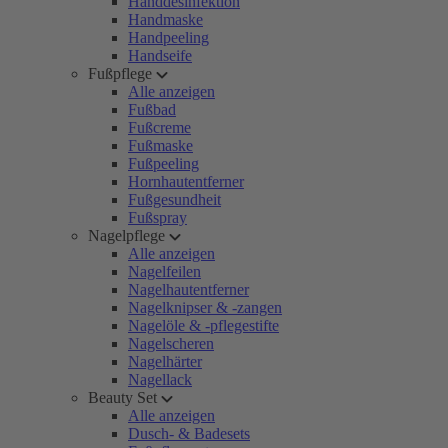
Handdesinfektion
Handmaske
Handpeeling
Handseife
Fußpflege
Alle anzeigen
Fußbad
Fußcreme
Fußmaske
Fußpeeling
Hornhautentferner
Fußgesundheit
Fußspray
Nagelpflege
Alle anzeigen
Nagelfeilen
Nagelhautentferner
Nagelknipser & -zangen
Nagelöle & -pflegestifte
Nagelscheren
Nagelhärter
Nagellack
Beauty Set
Alle anzeigen
Dusch- & Badesets