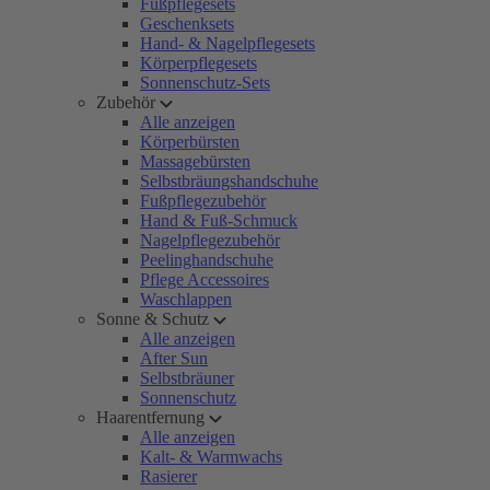
Fußpflegesets
Geschenksets
Hand- & Nagelpflegesets
Körperpflegesets
Sonnenschutz-Sets
Zubehör
Alle anzeigen
Körperbürsten
Massagebürsten
Selbstbräungshandschuhe
Fußpflegezubehör
Hand & Fuß-Schmuck
Nagelpflegezubehör
Peelinghandschuhe
Pflege Accessoires
Waschlappen
Sonne & Schutz
Alle anzeigen
After Sun
Selbstbräuner
Sonnenschutz
Haarentfernung
Alle anzeigen
Kalt- & Warmwachs
Rasierer