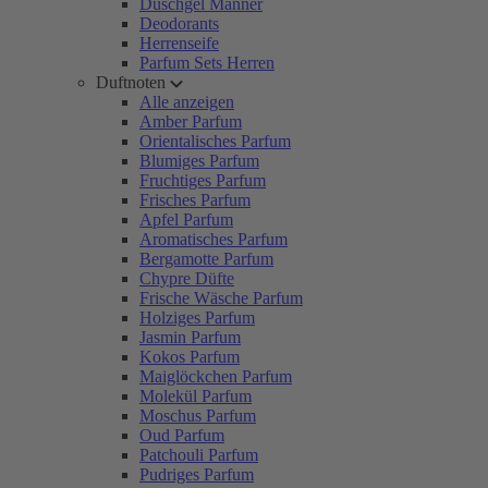
Duschgel Männer
Deodorants
Herrenseife
Parfum Sets Herren
Duftnoten
Alle anzeigen
Amber Parfum
Orientalisches Parfum
Blumiges Parfum
Fruchtiges Parfum
Frisches Parfum
Apfel Parfum
Aromatisches Parfum
Bergamotte Parfum
Chypre Düfte
Frische Wäsche Parfum
Holziges Parfum
Jasmin Parfum
Kokos Parfum
Maiglöckchen Parfum
Molekül Parfum
Moschus Parfum
Oud Parfum
Patchouli Parfum
Pudriges Parfum