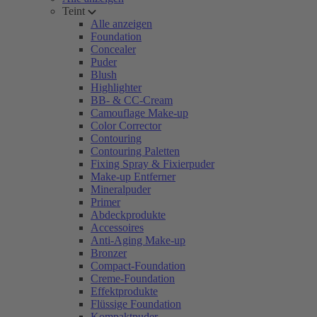
Teint
Alle anzeigen
Foundation
Concealer
Puder
Blush
Highlighter
BB- & CC-Cream
Camouflage Make-up
Color Corrector
Contouring
Contouring Paletten
Fixing Spray & Fixierpuder
Make-up Entferner
Mineralpuder
Primer
Abdeckprodukte
Accessoires
Anti-Aging Make-up
Bronzer
Compact-Foundation
Creme-Foundation
Effektprodukte
Flüssige Foundation
Kompaktpuder