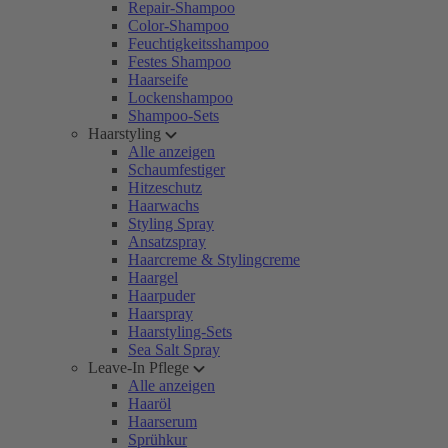
Repair-Shampoo
Color-Shampoo
Feuchtigkeitsshampoo
Festes Shampoo
Haarseife
Lockenshampoo
Shampoo-Sets
Haarstyling
Alle anzeigen
Schaumfestiger
Hitzeschutz
Haarwachs
Styling Spray
Ansatzspray
Haarcreme & Stylingcreme
Haargel
Haarpuder
Haarspray
Haarstyling-Sets
Sea Salt Spray
Leave-In Pflege
Alle anzeigen
Haaröl
Haarserum
Sprühkur