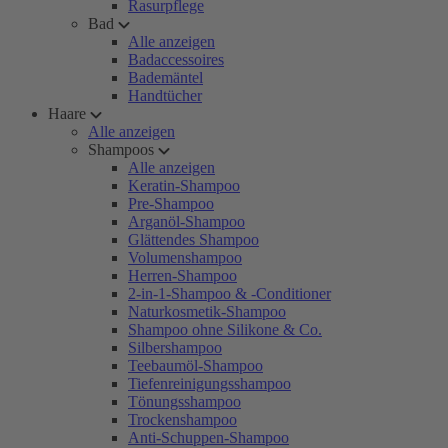
Rasurpflege
Bad
Alle anzeigen
Badaccessoires
Bademäntel
Handtücher
Haare
Alle anzeigen
Shampoos
Alle anzeigen
Keratin-Shampoo
Pre-Shampoo
Arganöl-Shampoo
Glättendes Shampoo
Volumenshampoo
Herren-Shampoo
2-in-1-Shampoo & -Conditioner
Naturkosmetik-Shampoo
Shampoo ohne Silikone & Co.
Silbershampoo
Teebaumöl-Shampoo
Tiefenreinigungsshampoo
Tönungsshampoo
Trockenshampoo
Anti-Schuppen-Shampoo