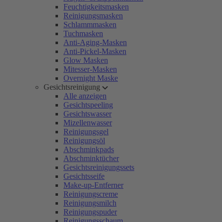
Feuchtigkeitsmasken
Reinigungsmasken
Schlammmasken
Tuchmasken
Anti-Aging-Masken
Anti-Pickel-Masken
Glow Masken
Mitesser-Masken
Overnight Maske
Gesichtsreinigung
Alle anzeigen
Gesichtspeeling
Gesichtswasser
Mizellenwasser
Reinigungsgel
Reinigungsöl
Abschminkpads
Abschminktücher
Gesichtsreinigungssets
Gesichtsseife
Make-up-Entferner
Reinigungscreme
Reinigungsmilch
Reinigungspuder
Reinigungsschaum