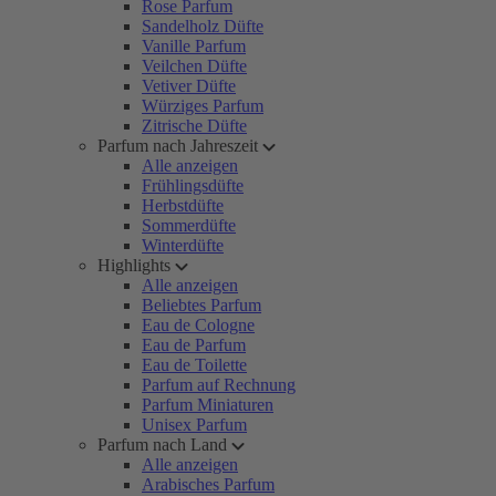
Rose Parfum
Sandelholz Düfte
Vanille Parfum
Veilchen Düfte
Vetiver Düfte
Würziges Parfum
Zitrische Düfte
Parfum nach Jahreszeit
Alle anzeigen
Frühlingsdüfte
Herbstdüfte
Sommerdüfte
Winterdüfte
Highlights
Alle anzeigen
Beliebtes Parfum
Eau de Cologne
Eau de Parfum
Eau de Toilette
Parfum auf Rechnung
Parfum Miniaturen
Unisex Parfum
Parfum nach Land
Alle anzeigen
Arabisches Parfum