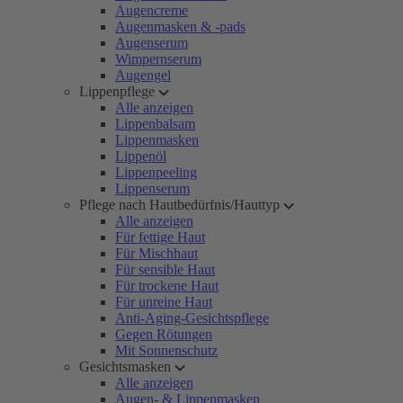
Augencreme
Augenmasken & -pads
Augenserum
Wimpernserum
Augengel
Lippenpflege
Alle anzeigen
Lippenbalsam
Lippenmasken
Lippenöl
Lippenpeeling
Lippenserum
Pflege nach Hautbedürfnis/Hauttyp
Alle anzeigen
Für fettige Haut
Für Mischhaut
Für sensible Haut
Für trockene Haut
Für unreine Haut
Anti-Aging-Gesichtspflege
Gegen Rötungen
Mit Sonnenschutz
Gesichtsmasken
Alle anzeigen
Augen- & Lippenmasken