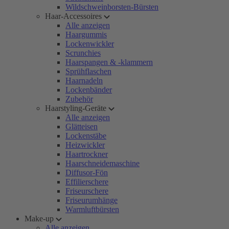
Wildschweinborsten-Bürsten
Haar-Accessoires
Alle anzeigen
Haargummis
Lockenwickler
Scrunchies
Haarspangen & -klammern
Sprühflaschen
Haarnadeln
Lockenbänder
Zubehör
Haarstyling-Geräte
Alle anzeigen
Glätteisen
Lockenstäbe
Heizwickler
Haartrockner
Haarschneidemaschine
Diffusor-Fön
Effilierschere
Friseurschere
Friseurumhänge
Warmluftbürsten
Make-up
Alle anzeigen