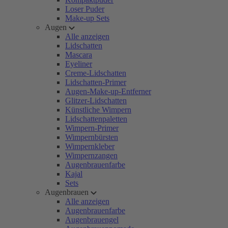
Loser Puder
Make-up Sets
Augen
Alle anzeigen
Lidschatten
Mascara
Eyeliner
Creme-Lidschatten
Lidschatten-Primer
Augen-Make-up-Entferner
Glitzer-Lidschatten
Künstliche Wimpern
Lidschattenpaletten
Wimpern-Primer
Wimpernbürsten
Wimpernkleber
Wimpernzangen
Augenbrauenfarbe
Kajal
Sets
Augenbrauen
Alle anzeigen
Augenbrauenfarbe
Augenbrauengel