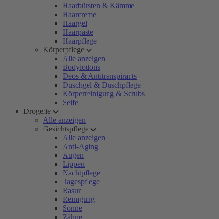
Haarbürsten & Kämme
Haarcreme
Haargel
Haarpaste
Haarpflege
Körperpflege
Alle anzeigen
Bodylotions
Deos & Antitranspirants
Duschgel & Duschpflege
Körperreinigung & Scrubs
Seife
Drogerie
Alle anzeigen
Gesichtspflege
Alle anzeigen
Anti-Aging
Augen
Lippen
Nachtpflege
Tagespflege
Rasur
Reinigung
Sonne
Zähne