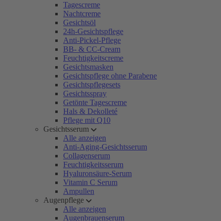
Tagescreme
Nachtcreme
Gesichtsöl
24h-Gesichtspflege
Anti-Pickel-Pflege
BB- & CC-Cream
Feuchtigkeitscreme
Gesichtsmasken
Gesichtspflege ohne Parabene
Gesichtspflegesets
Gesichtsspray
Getönte Tagescreme
Hals & Dekolleté
Pflege mit Q10
Gesichtsserum
Alle anzeigen
Anti-Aging-Gesichtsserum
Collagenserum
Feuchtigkeitsserum
Hyaluronsäure-Serum
Vitamin C Serum
Ampullen
Augenpflege
Alle anzeigen
Augenbrauenserum