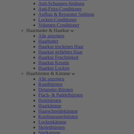
Anti-Schuppen-Spülung
Anti-Frizz-Conditioner
Aufbau & Reparatur Spülung
Locken-Conditioner
Volumen-Conditioner
Haarmaske & Haarkur
Alle anzeigen
Haarbutter
Haarkur trockenes Haar
Haarkur gefärbtes Haar
Haarkur Feuchtigkeit
Haarkur Keratin
Haarkur Locken
Haarbürsten & Kämme
Alle anzeigen
Rundbürsten
Detangler-Bürsten
Flach- & Paddelbürsten
Holzbürsten
Haarkämme
Haarschneidekämme
Kopfmassagebürsten
Lockenkämme
Skelettbürsten
Stielkämme