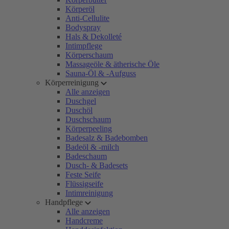
Körperöl
Anti-Cellulite
Bodyspray
Hals & Dekolleté
Intimpflege
Körperschaum
Massageöle & ätherische Öle
Sauna-Öl & -Aufguss
Körperreinigung
Alle anzeigen
Duschgel
Duschöl
Duschschaum
Körperpeeling
Badesalz & Badebomben
Badeöl & -milch
Badeschaum
Dusch- & Badesets
Feste Seife
Flüssigseife
Intimreinigung
Handpflege
Alle anzeigen
Handcreme