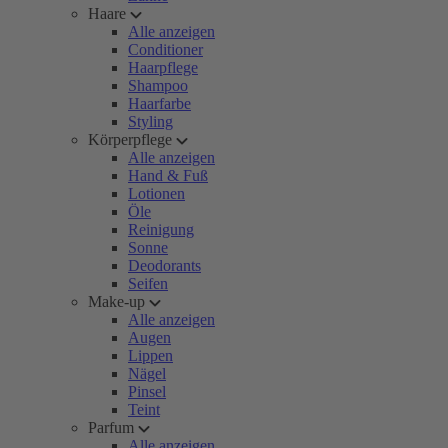
Haare
Alle anzeigen
Conditioner
Haarpflege
Shampoo
Haarfarbe
Styling
Körperpflege
Alle anzeigen
Hand & Fuß
Lotionen
Öle
Reinigung
Sonne
Deodorants
Seifen
Make-up
Alle anzeigen
Augen
Lippen
Nägel
Pinsel
Teint
Parfum
Alle anzeigen