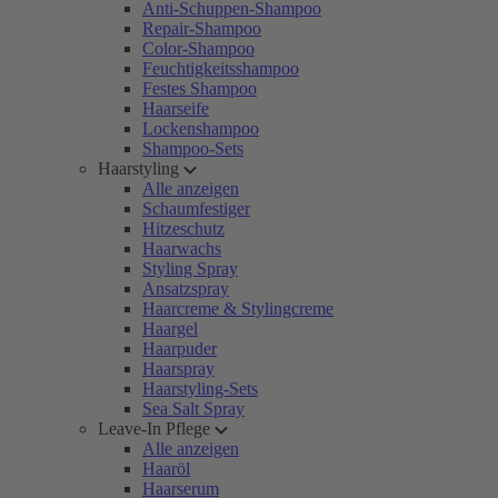
Anti-Schuppen-Shampoo
Repair-Shampoo
Color-Shampoo
Feuchtigkeitsshampoo
Festes Shampoo
Haarseife
Lockenshampoo
Shampoo-Sets
Haarstyling
Alle anzeigen
Schaumfestiger
Hitzeschutz
Haarwachs
Styling Spray
Ansatzspray
Haarcreme & Stylingcreme
Haargel
Haarpuder
Haarspray
Haarstyling-Sets
Sea Salt Spray
Leave-In Pflege
Alle anzeigen
Haaröl
Haarserum