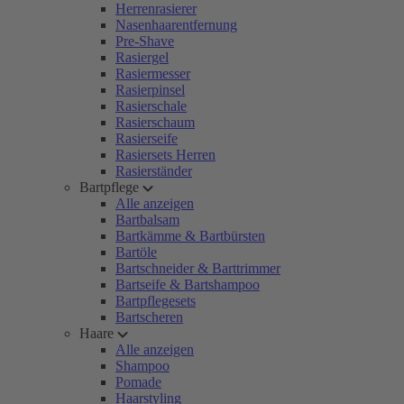
Herrenrasierer
Nasenhaarentfernung
Pre-Shave
Rasiergel
Rasiermesser
Rasierpinsel
Rasierschale
Rasierschaum
Rasierseife
Rasiersets Herren
Rasierständer
Bartpflege
Alle anzeigen
Bartbalsam
Bartkämme & Bartbürsten
Bartöle
Bartschneider & Barttrimmer
Bartseife & Bartshampoo
Bartpflegesets
Bartscheren
Haare
Alle anzeigen
Shampoo
Pomade
Haarstyling