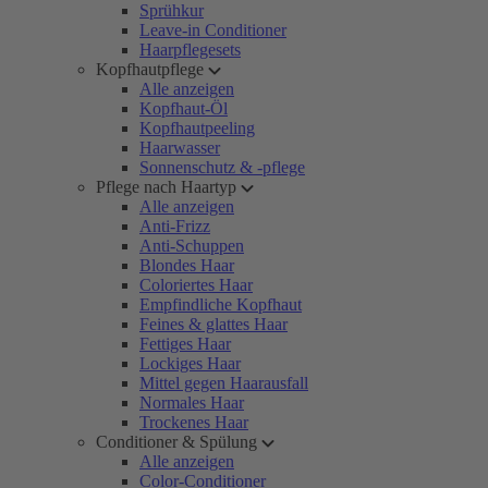
Sprühkur
Leave-in Conditioner
Haarpflegesets
Kopfhautpflege
Alle anzeigen
Kopfhaut-Öl
Kopfhautpeeling
Haarwasser
Sonnenschutz & -pflege
Pflege nach Haartyp
Alle anzeigen
Anti-Frizz
Anti-Schuppen
Blondes Haar
Coloriertes Haar
Empfindliche Kopfhaut
Feines & glattes Haar
Fettiges Haar
Lockiges Haar
Mittel gegen Haarausfall
Normales Haar
Trockenes Haar
Conditioner & Spülung
Alle anzeigen
Color-Conditioner