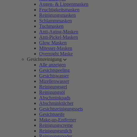
Augen- & Lippenmasken
Feuchtigkeitsmasken
Reinigungsmasken
Schlammmasken
Tuchmasken
Anti-Aging-Masken
Anti-Pickel-Masken
Glow Masken
Mitesser-Masken
Overnight Maske
Gesichtsreinigung
Alle anzeigen
Gesichtspeeling
Gesichtswasser
Mizellenwasser
Reinigungsgel
Reinigungsöl
Abschminkpads
Abschminktücher
Gesichtsreinigungssets
Gesichtsseife
Make-up-Entferner
Reinigungscreme
Reinigungsmilch
Reinigungspuder