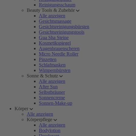
Reinigungsschaum
Beauty Tools & Zubehör
Alle anzeigen
Gesichtsmassage
Gesichtsreinigungsbürsten
Gesichtsreinigungstools
Gua Sha Steine
Kosmetikspiegel
Augenbrauenscheren
Micro Needle Roller
Pinzetten
Schlafmasken
Wimpernbürsten
Sonne & Schutz
Alle anzeigen
After Sun
Selbstbräuner
Sonnencreme
Sonnen-Make-up
Körper
Alle anzeigen
Körperpflege
Alle anzeigen
Bodylotion
Deodorant