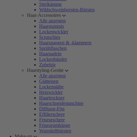
Stielkämme
Wildschweinborsten-Bürsten
Haar-Accessoires
Alle anzeigen
Haargummis
Lockenwickler
Scrunchies
Haarspangen & -klammern
Sprühflaschen
Haarnadeln
Lockenbänder
Zubehör
Haarstyling-Geräte
Alle anzeigen
Glätteisen
Lockenstäbe
Heizwickler
Haartrockner
Haarschneidemaschine
Diffusor-Fön
Effilierschere
Friseurschere
Friseurumhänge
Warmluftbürsten
Make-up