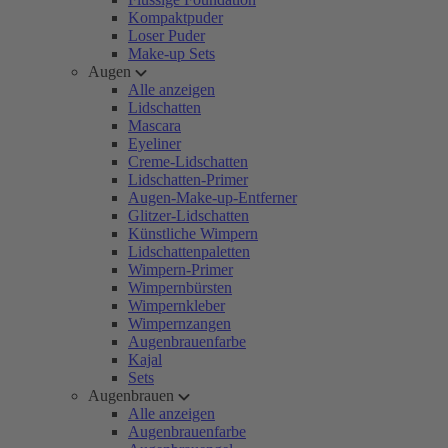
Kompaktpuder
Loser Puder
Make-up Sets
Augen
Alle anzeigen
Lidschatten
Mascara
Eyeliner
Creme-Lidschatten
Lidschatten-Primer
Augen-Make-up-Entferner
Glitzer-Lidschatten
Künstliche Wimpern
Lidschattenpaletten
Wimpern-Primer
Wimpernbürsten
Wimpernkleber
Wimpernzangen
Augenbrauenfarbe
Kajal
Sets
Augenbrauen
Alle anzeigen
Augenbrauenfarbe