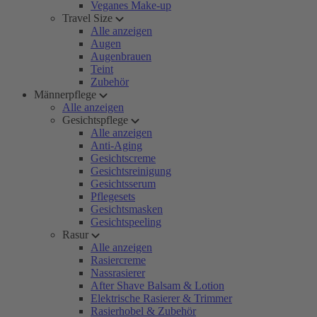
Veganes Make-up
Travel Size
Alle anzeigen
Augen
Augenbrauen
Teint
Zubehör
Männerpflege
Alle anzeigen
Gesichtspflege
Alle anzeigen
Anti-Aging
Gesichtscreme
Gesichtsreinigung
Gesichtsserum
Pflegesets
Gesichtsmasken
Gesichtspeeling
Rasur
Alle anzeigen
Rasiercreme
Nassrasierer
After Shave Balsam & Lotion
Elektrische Rasierer & Trimmer
Rasierhobel & Zubehör