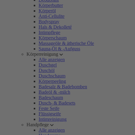
Körperbutter
Körperöl
Anti-Cellulite
Bodyspray
Hals & Dekolleté
Intimpflege
Körperschaum
Massageöle & ätherische Öle
Sauna-Öl & -Aufguss
Körperreinigung
Alle anzeigen
Duschgel
Duschöl
Duschschaum
Körperpeeling
Badesalz & Badebomben
Badeöl & -milch
Badeschaum
Dusch- & Badesets
Feste Seife
Flüssigseife
Intimreinigung
Handpflege
Alle anzeigen