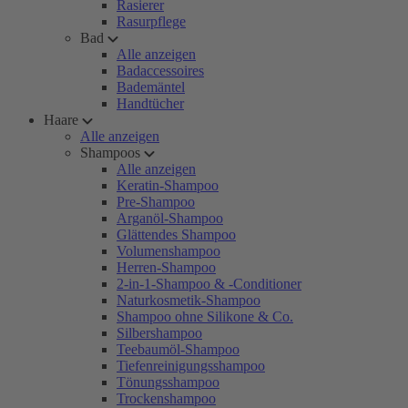
Rasierer
Rasurpflege
Bad
Alle anzeigen
Badaccessoires
Bademäntel
Handtücher
Haare
Alle anzeigen
Shampoos
Alle anzeigen
Keratin-Shampoo
Pre-Shampoo
Arganöl-Shampoo
Glättendes Shampoo
Volumenshampoo
Herren-Shampoo
2-in-1-Shampoo & -Conditioner
Naturkosmetik-Shampoo
Shampoo ohne Silikone & Co.
Silbershampoo
Teebaumöl-Shampoo
Tiefenreinigungsshampoo
Tönungsshampoo
Trockenshampoo