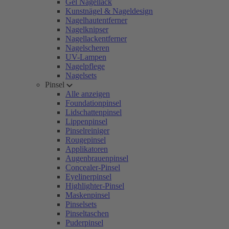
Gel Nagellack
Kunstnägel & Nageldesign
Nagelhautentferner
Nagelknipser
Nagellackentferner
Nagelscheren
UV-Lampen
Nagelpflege
Nagelsets
Pinsel
Alle anzeigen
Foundationpinsel
Lidschattenpinsel
Lippenpinsel
Pinselreiniger
Rougepinsel
Applikatoren
Augenbrauenpinsel
Concealer-Pinsel
Eyelinerpinsel
Highlighter-Pinsel
Maskenpinsel
Pinselsets
Pinseltaschen
Puderpinsel