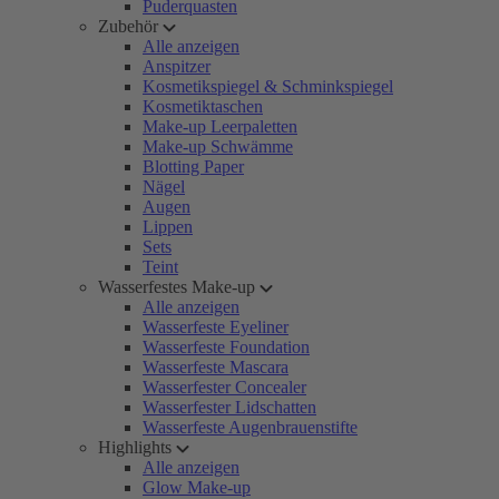
Puderquasten
Zubehör
Alle anzeigen
Anspitzer
Kosmetikspiegel & Schminkspiegel
Kosmetiktaschen
Make-up Leerpaletten
Make-up Schwämme
Blotting Paper
Nägel
Augen
Lippen
Sets
Teint
Wasserfestes Make-up
Alle anzeigen
Wasserfeste Eyeliner
Wasserfeste Foundation
Wasserfeste Mascara
Wasserfester Concealer
Wasserfester Lidschatten
Wasserfeste Augenbrauenstifte
Highlights
Alle anzeigen
Glow Make-up