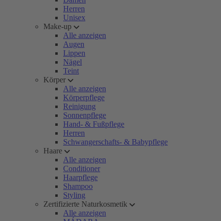
Herren
Unisex
Make-up
Alle anzeigen
Augen
Lippen
Nägel
Teint
Körper
Alle anzeigen
Körperpflege
Reinigung
Sonnenpflege
Hand- & Fußpflege
Herren
Schwangerschafts- & Babypflege
Haare
Alle anzeigen
Conditioner
Haarpflege
Shampoo
Styling
Zertifizierte Naturkosmetik
Alle anzeigen