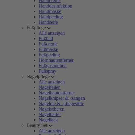
Handcreme
Handdesinfektion
Handmaske
Handpeeling
Handseife
Fußpflege
Alle anzeigen
Fußbad
Fußcreme
Fußmaske
Fußpeeling
Hornhautentferner
Fußgesundheit
Fußspray
Nagelpflege
Alle anzeigen
Nagelfeilen
Nagelhautentferner
Nagelknipser & -zangen
Nagelöle & -pflegestifte
Nagelscheren
Nagelhärter
Nagellack
Beauty Set
Alle anzeigen