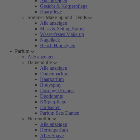
Alle anzeigen
Gesicht & Körperpflege
Haarpflege
Sommer-Make-up und Trends
Alle anzeigen
Mists & Setting Sprays
Wasserfestes Make-up
Nagellack
Beach Hair stylen
Parfum
Alle anzeigen
Damendüfte
Alle anzeigen
Damenparfum
Haarparfum
Bodyspray
Duschgel Frauen
Deodorants
Körperpflege
Duftseifen
Parfum Sets Damen
Herrendüfte
Alle anzeigen
Herrenparfum
After Shave