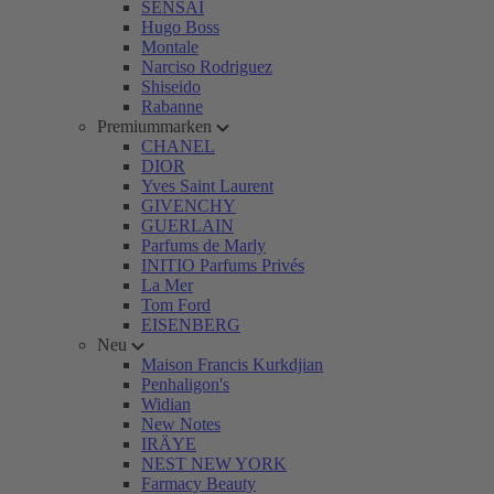
SENSAI
Hugo Boss
Montale
Narciso Rodriguez
Shiseido
Rabanne
Premiummarken
CHANEL
DIOR
Yves Saint Laurent
GIVENCHY
GUERLAIN
Parfums de Marly
INITIO Parfums Privés
La Mer
Tom Ford
EISENBERG
Neu
Maison Francis Kurkdjian
Penhaligon's
Widian
New Notes
IRÄYE
NEST NEW YORK
Farmacy Beauty