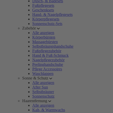
Dusch- & Badesets
Fußpflegesets
Geschenksets
Hand- & Nagelpflegesets
Körperpflegesets
Sonnenschutz-Sets
Zubehör
Alle anzeigen
Körperbürsten
Massagebürsten
Selbstbräungshandschuhe
Fußpflegezubehör
Hand & Fuß-Schmuck
Nagelpflegezubehör
Peelinghandschuhe
Pflege Accessoires
Waschlappen
Sonne & Schutz
Alle anzeigen
After Sun
Selbstbräuner
Sonnenschutz
Haarentfernung
Alle anzeigen
Kalt- & Warmwachs