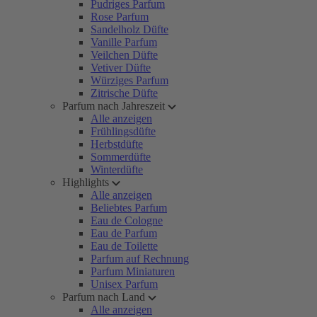
Pudriges Parfum
Rose Parfum
Sandelholz Düfte
Vanille Parfum
Veilchen Düfte
Vetiver Düfte
Würziges Parfum
Zitrische Düfte
Parfum nach Jahreszeit
Alle anzeigen
Frühlingsdüfte
Herbstdüfte
Sommerdüfte
Winterdüfte
Highlights
Alle anzeigen
Beliebtes Parfum
Eau de Cologne
Eau de Parfum
Eau de Toilette
Parfum auf Rechnung
Parfum Miniaturen
Unisex Parfum
Parfum nach Land
Alle anzeigen