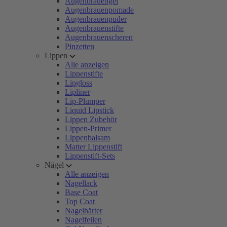
Augenbrauengel
Augenbrauenpomade
Augenbrauenpuder
Augenbrauenstifte
Augenbrauenscheren
Pinzetten
Lippen
Alle anzeigen
Lippenstifte
Lipgloss
Lipliner
Lip-Plumper
Liquid Lipstick
Lippen Zubehör
Lippen-Primer
Lippenbalsam
Matter Lippenstift
Lippenstift-Sets
Nägel
Alle anzeigen
Nagellack
Base Coat
Top Coat
Nagelhärter
Nagelfeilen