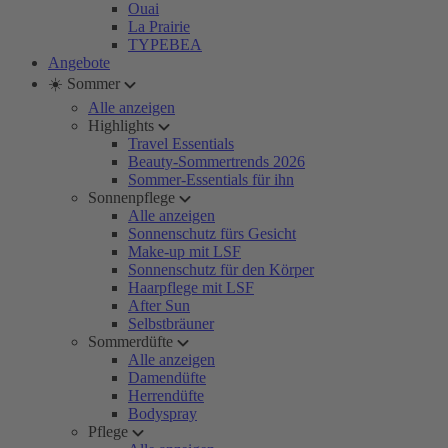
Ouai
La Prairie
TYPEBEA
Angebote
☀️ Sommer
Alle anzeigen
Highlights
Travel Essentials
Beauty-Sommertrends 2026
Sommer-Essentials für ihn
Sonnenpflege
Alle anzeigen
Sonnenschutz fürs Gesicht
Make-up mit LSF
Sonnenschutz für den Körper
Haarpflege mit LSF
After Sun
Selbstbräuner
Sommerdüfte
Alle anzeigen
Damendüfte
Herrendüfte
Bodyspray
Pflege