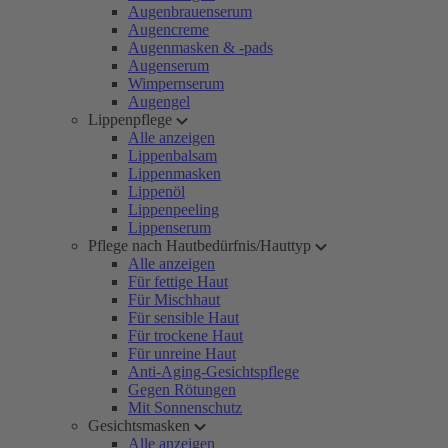
Augenbrauenserum
Augencreme
Augenmasken & -pads
Augenserum
Wimpernserum
Augengel
Lippenpflege
Alle anzeigen
Lippenbalsam
Lippenmasken
Lippenöl
Lippenpeeling
Lippenserum
Pflege nach Hautbedürfnis/Hauttyp
Alle anzeigen
Für fettige Haut
Für Mischhaut
Für sensible Haut
Für trockene Haut
Für unreine Haut
Anti-Aging-Gesichtspflege
Gegen Rötungen
Mit Sonnenschutz
Gesichtsmasken
Alle anzeigen