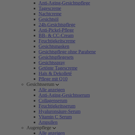
Anti-Aging-Gesichtspflege
Tagescreme
Nachtcreme
Gesichtsöl
24h-Gesichtspflege
Anti-Pickel-Pflege
BB- & CC-Cream
Feuchtigkeitscreme
Gesichtsmasken
Gesichtspflege ohne Parabene
Gesichtspflegesets
Gesichtsspray
Getönte Tagescreme
Hals & Dekolleté
Pflege mit Q10
Gesichtsserum
Alle anzeigen
Anti-Aging-Gesichtsserum
Collagenserum
Feuchtigkeitsserum
Hyaluronsäure-Serum
Vitamin C Serum
Ampullen
Augenpflege
Alle anzeigen