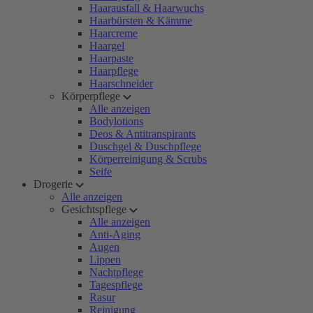
Haarausfall & Haarwuchs
Haarbürsten & Kämme
Haarcreme
Haargel
Haarpaste
Haarpflege
Haarschneider
Körperpflege
Alle anzeigen
Bodylotions
Deos & Antitranspirants
Duschgel & Duschpflege
Körperreinigung & Scrubs
Seife
Drogerie
Alle anzeigen
Gesichtspflege
Alle anzeigen
Anti-Aging
Augen
Lippen
Nachtpflege
Tagespflege
Rasur
Reinigung