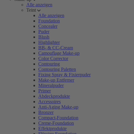
Alle anzeigen
Teint
Alle anzeigen
Foundation
Concealer
Puder
Blush
Highlighter
BB- & CC-Cream
Camouflage Make-up
Color Corrector
Contouring
Contouring Paletten
Fixing Spray & Fixierpuder
Make-up Entferner
Mineralpuder
Primer
Abdeckprodukte
Accessoires
Anti-Aging Make-up
Bronzer
Compact-Foundation
Creme-Foundation
Effektprodukte
Flüssige Foundation