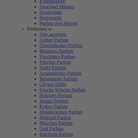
Körperpflege
Duschgel Männer
Deodorants
Herrenseife
Parfum Sets Herren
Duftnoten
Alle anzeigen
Amber Parfum
Orientalisches Parfum
Blumiges Parfum
Fruchtiges Parfum
Frisches Parfum
Apfel Parfum
Aromatisches Parfum
Bergamotte Parfum
Chypre Düfte
Frische Wäsche Parfum
Holziges Parfum
Jasmin Parfum
Kokos Parfum
Maiglöckchen Parfum
Molekül Parfum
Moschus Parfum
Oud Parfum
Patchouli Parfum