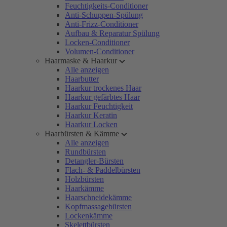
Feuchtigkeits-Conditioner
Anti-Schuppen-Spülung
Anti-Frizz-Conditioner
Aufbau & Reparatur Spülung
Locken-Conditioner
Volumen-Conditioner
Haarmaske & Haarkur
Alle anzeigen
Haarbutter
Haarkur trockenes Haar
Haarkur gefärbtes Haar
Haarkur Feuchtigkeit
Haarkur Keratin
Haarkur Locken
Haarbürsten & Kämme
Alle anzeigen
Rundbürsten
Detangler-Bürsten
Flach- & Paddelbürsten
Holzbürsten
Haarkämme
Haarschneidekämme
Kopfmassagebürsten
Lockenkämme
Skelettbürsten