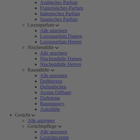
Arabisches Parfum
Französisches Parfum
Italienisches Parfum
Spanisches Parfum
Luxusparfum
Alle anzeigen
Luxusparfum Damen
Luxusparfum Herren
Nischendüfte
Alle anzeigen
Nischendüfte Damen
Nischendüfte Herren
Raumdüfte
Alle anzeigen
Duftkerzen
Duftstäbchen
Aroma Diffuser
Duftsteine
Raumsprays
Autodüfte
Gesicht
Alle anzeigen
Gesichtspflege
Alle anzeigen
Gesichtscreme