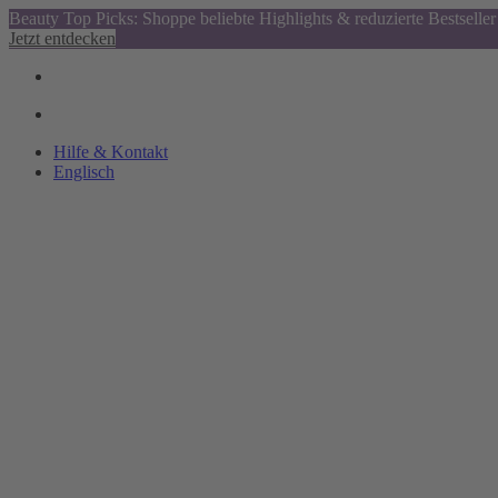
Beauty Top Picks: Shoppe beliebte Highlights & reduzierte Bestseller
Jetzt entdecken
Hilfe & Kontakt
Englisch