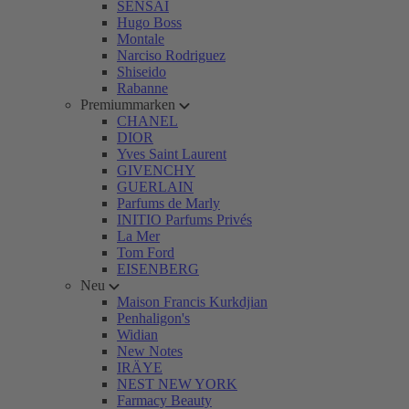
SENSAI
Hugo Boss
Montale
Narciso Rodriguez
Shiseido
Rabanne
Premiummarken
CHANEL
DIOR
Yves Saint Laurent
GIVENCHY
GUERLAIN
Parfums de Marly
INITIO Parfums Privés
La Mer
Tom Ford
EISENBERG
Neu
Maison Francis Kurkdjian
Penhaligon's
Widian
New Notes
IRÄYE
NEST NEW YORK
Farmacy Beauty