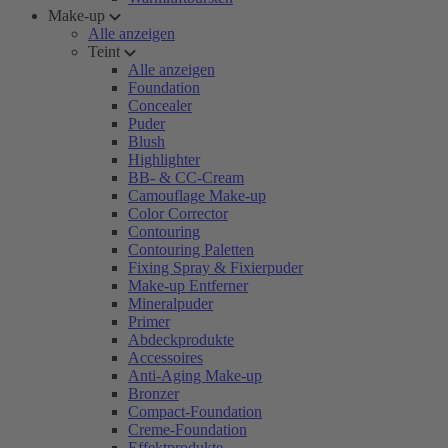
Make-up
Alle anzeigen
Teint
Alle anzeigen
Foundation
Concealer
Puder
Blush
Highlighter
BB- & CC-Cream
Camouflage Make-up
Color Corrector
Contouring
Contouring Paletten
Fixing Spray & Fixierpuder
Make-up Entferner
Mineralpuder
Primer
Abdeckprodukte
Accessoires
Anti-Aging Make-up
Bronzer
Compact-Foundation
Creme-Foundation
Effektprodukte