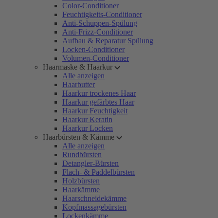
Color-Conditioner
Feuchtigkeits-Conditioner
Anti-Schuppen-Spülung
Anti-Frizz-Conditioner
Aufbau & Reparatur Spülung
Locken-Conditioner
Volumen-Conditioner
Haarmaske & Haarkur
Alle anzeigen
Haarbutter
Haarkur trockenes Haar
Haarkur gefärbtes Haar
Haarkur Feuchtigkeit
Haarkur Keratin
Haarkur Locken
Haarbürsten & Kämme
Alle anzeigen
Rundbürsten
Detangler-Bürsten
Flach- & Paddelbürsten
Holzbürsten
Haarkämme
Haarschneidekämme
Kopfmassagebürsten
Lockenkämme