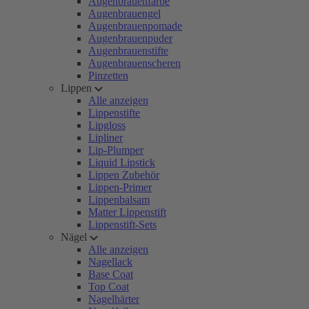
Augenbrauenfarbe
Augenbrauengel
Augenbrauenpomade
Augenbrauenpuder
Augenbrauenstifte
Augenbrauenscheren
Pinzetten
Lippen
Alle anzeigen
Lippenstifte
Lipgloss
Lipliner
Lip-Plumper
Liquid Lipstick
Lippen Zubehör
Lippen-Primer
Lippenbalsam
Matter Lippenstift
Lippenstift-Sets
Nägel
Alle anzeigen
Nagellack
Base Coat
Top Coat
Nagelhärter