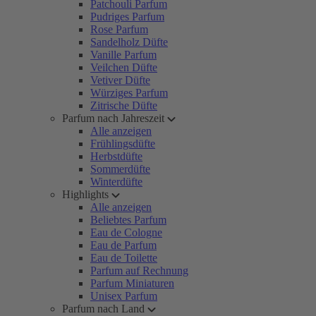
Patchouli Parfum
Pudriges Parfum
Rose Parfum
Sandelholz Düfte
Vanille Parfum
Veilchen Düfte
Vetiver Düfte
Würziges Parfum
Zitrische Düfte
Parfum nach Jahreszeit
Alle anzeigen
Frühlingsdüfte
Herbstdüfte
Sommerdüfte
Winterdüfte
Highlights
Alle anzeigen
Beliebtes Parfum
Eau de Cologne
Eau de Parfum
Eau de Toilette
Parfum auf Rechnung
Parfum Miniaturen
Unisex Parfum
Parfum nach Land