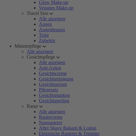
Glow Make-up
Veganes Make-up
Travel Size
Alle anzeigen
Augen
Augenbrauen
Teint
Zubehör
Männerpflege
Alle anzeigen
Gesichtspflege
Alle anzeigen
Anti-Aging
Gesichtscreme
Gesichtsreinigung
Gesichtsserum
Pflegesets
Gesichtsmasken
Gesichtspeeling
Rasur
Alle anzeigen
Rasiercreme
Nassrasierer
After Shave Balsam & Lotion
Elektrische Rasierer & Trimmer