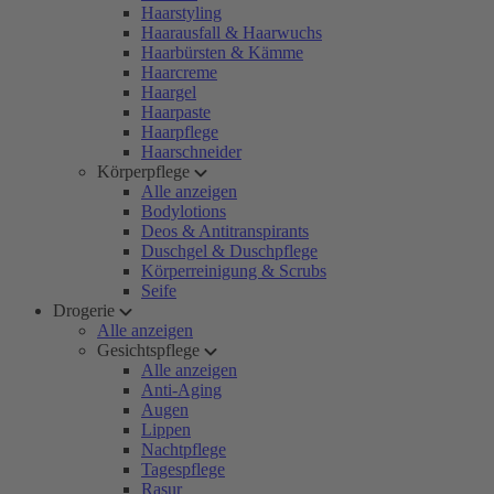
Haarstyling
Haarausfall & Haarwuchs
Haarbürsten & Kämme
Haarcreme
Haargel
Haarpaste
Haarpflege
Haarschneider
Körperpflege
Alle anzeigen
Bodylotions
Deos & Antitranspirants
Duschgel & Duschpflege
Körperreinigung & Scrubs
Seife
Drogerie
Alle anzeigen
Gesichtspflege
Alle anzeigen
Anti-Aging
Augen
Lippen
Nachtpflege
Tagespflege
Rasur