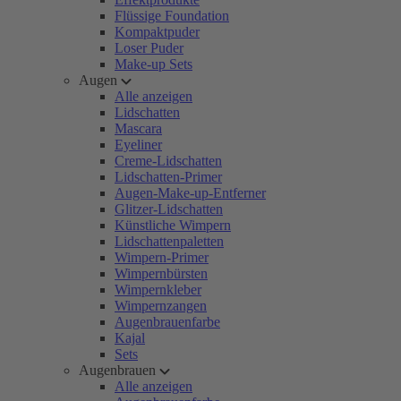
Flüssige Foundation
Kompaktpuder
Loser Puder
Make-up Sets
Augen
Alle anzeigen
Lidschatten
Mascara
Eyeliner
Creme-Lidschatten
Lidschatten-Primer
Augen-Make-up-Entferner
Glitzer-Lidschatten
Künstliche Wimpern
Lidschattenpaletten
Wimpern-Primer
Wimpernbürsten
Wimpernkleber
Wimpernzangen
Augenbrauenfarbe
Kajal
Sets
Augenbrauen
Alle anzeigen