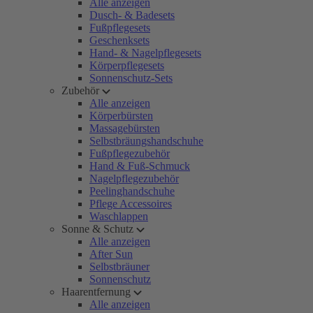
Alle anzeigen
Dusch- & Badesets
Fußpflegesets
Geschenksets
Hand- & Nagelpflegesets
Körperpflegesets
Sonnenschutz-Sets
Zubehör
Alle anzeigen
Körperbürsten
Massagebürsten
Selbstbräungshandschuhe
Fußpflegezubehör
Hand & Fuß-Schmuck
Nagelpflegezubehör
Peelinghandschuhe
Pflege Accessoires
Waschlappen
Sonne & Schutz
Alle anzeigen
After Sun
Selbstbräuner
Sonnenschutz
Haarentfernung
Alle anzeigen