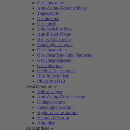
Gesichtscreme
Anti-Aging-Gesichtspflege
Tagescreme
Nachtcreme
Gesichtsöl
24h-Gesichtspflege
Anti-Pickel-Pflege
BB- & CC-Cream
Feuchtigkeitscreme
Gesichtsmasken
Gesichtspflege ohne Parabene
Gesichtspflegesets
Gesichtsspray
Getönte Tagescreme
Hals & Dekolleté
Pflege mit Q10
Gesichtsserum
Alle anzeigen
Anti-Aging-Gesichtsserum
Collagenserum
Feuchtigkeitsserum
Hyaluronsäure-Serum
Vitamin C Serum
Ampullen
Augenpflege