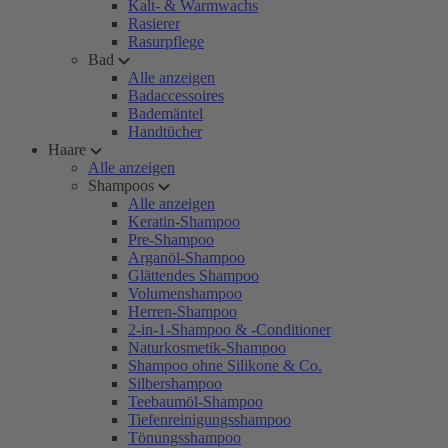
Kalt- & Warmwachs
Rasierer
Rasurpflege
Bad
Alle anzeigen
Badaccessoires
Bademäntel
Handtücher
Haare
Alle anzeigen
Shampoos
Alle anzeigen
Keratin-Shampoo
Pre-Shampoo
Arganöl-Shampoo
Glättendes Shampoo
Volumenshampoo
Herren-Shampoo
2-in-1-Shampoo & -Conditioner
Naturkosmetik-Shampoo
Shampoo ohne Silikone & Co.
Silbershampoo
Teebaumöl-Shampoo
Tiefenreinigungsshampoo
Tönungsshampoo