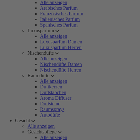
Alle anzeigen
Arabisches Parfum
Französisches Parfum
Italienisches Parfum
Spanisches Parfum
Luxusparfum
Alle anzeigen
Luxusparfum Damen
Luxusparfum Herren
Nischendüfte
Alle anzeigen
Nischendüfte Damen
Nischendüfte Herren
Raumdüfte
Alle anzeigen
Duftkerzen
Duftstäbchen
Aroma Diffuser
Duftsteine
Raumsprays
Autodüfte
Gesicht
Alle anzeigen
Gesichtspflege
Alle anzeigen