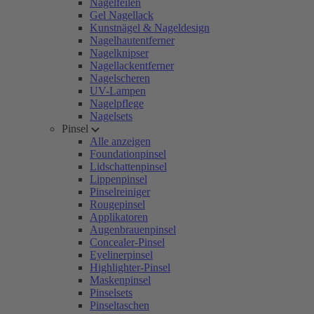
Nagelfeilen
Gel Nagellack
Kunstnägel & Nageldesign
Nagelhautentferner
Nagelknipser
Nagellackentferner
Nagelscheren
UV-Lampen
Nagelpflege
Nagelsets
Pinsel
Alle anzeigen
Foundationpinsel
Lidschattenpinsel
Lippenpinsel
Pinselreiniger
Rougepinsel
Applikatoren
Augenbrauenpinsel
Concealer-Pinsel
Eyelinerpinsel
Highlighter-Pinsel
Maskenpinsel
Pinselsets
Pinseltaschen