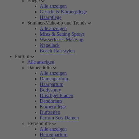
Pflege
Alle anzeigen
Gesicht & Körperpflege
Haarpflege
Sommer-Make-up und Trends
Alle anzeigen
Mists & Setting Sprays
Wasserfestes Make-up
Nagellack
Beach Hair stylen
Parfum
Alle anzeigen
Damendüfte
Alle anzeigen
Damenparfum
Haarparfum
Bodyspray
Duschgel Frauen
Deodorants
Körperpflege
Duftseifen
Parfum Sets Damen
Herrendüfte
Alle anzeigen
Herrenparfum