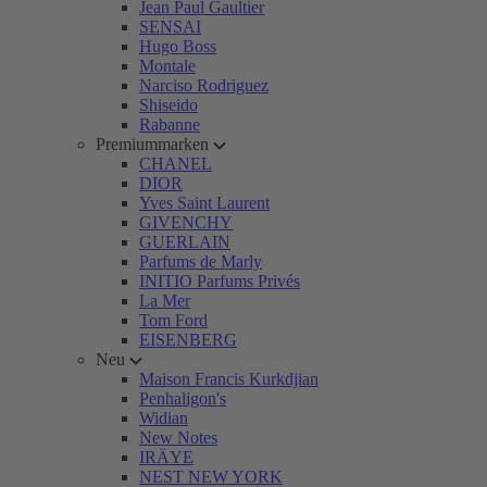
Jean Paul Gaultier
SENSAI
Hugo Boss
Montale
Narciso Rodriguez
Shiseido
Rabanne
Premiummarken
CHANEL
DIOR
Yves Saint Laurent
GIVENCHY
GUERLAIN
Parfums de Marly
INITIO Parfums Privés
La Mer
Tom Ford
EISENBERG
Neu
Maison Francis Kurkdjian
Penhaligon's
Widian
New Notes
IRÄYE
NEST NEW YORK