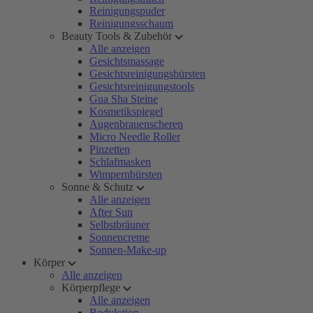
Reinigungspuder
Reinigungsschaum
Beauty Tools & Zubehör
Alle anzeigen
Gesichtsmassage
Gesichtsreinigungsbürsten
Gesichtsreinigungstools
Gua Sha Steine
Kosmetikspiegel
Augenbrauenscheren
Micro Needle Roller
Pinzetten
Schlafmasken
Wimpernbürsten
Sonne & Schutz
Alle anzeigen
After Sun
Selbstbräuner
Sonnencreme
Sonnen-Make-up
Körper
Alle anzeigen
Körperpflege
Alle anzeigen
Bodylotion