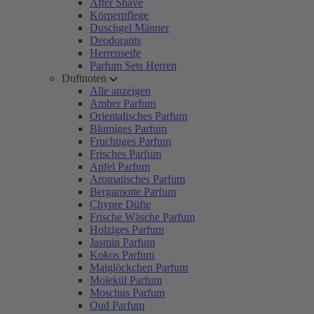
After Shave
Körperpflege
Duschgel Männer
Deodorants
Herrenseife
Parfum Sets Herren
Duftnoten
Alle anzeigen
Amber Parfum
Orientalisches Parfum
Blumiges Parfum
Fruchtiges Parfum
Frisches Parfum
Apfel Parfum
Aromatisches Parfum
Bergamotte Parfum
Chypre Düfte
Frische Wäsche Parfum
Holziges Parfum
Jasmin Parfum
Kokos Parfum
Maiglöckchen Parfum
Molekül Parfum
Moschus Parfum
Oud Parfum