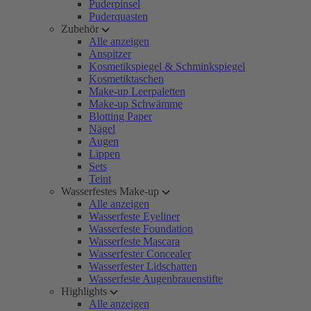
Puderpinsel
Puderquasten
Zubehör
Alle anzeigen
Anspitzer
Kosmetikspiegel & Schminkspiegel
Kosmetiktaschen
Make-up Leerpaletten
Make-up Schwämme
Blotting Paper
Nägel
Augen
Lippen
Sets
Teint
Wasserfestes Make-up
Alle anzeigen
Wasserfeste Eyeliner
Wasserfeste Foundation
Wasserfeste Mascara
Wasserfester Concealer
Wasserfester Lidschatten
Wasserfeste Augenbrauenstifte
Highlights
Alle anzeigen