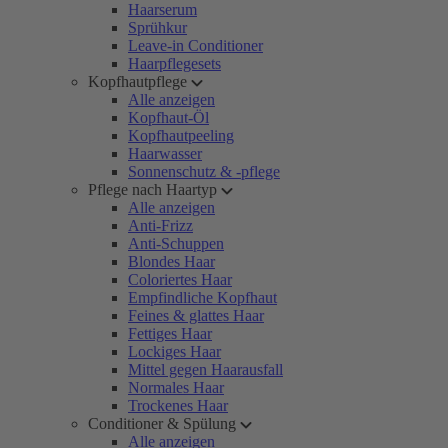
Haarserum
Sprühkur
Leave-in Conditioner
Haarpflegesets
Kopfhautpflege
Alle anzeigen
Kopfhaut-Öl
Kopfhautpeeling
Haarwasser
Sonnenschutz & -pflege
Pflege nach Haartyp
Alle anzeigen
Anti-Frizz
Anti-Schuppen
Blondes Haar
Coloriertes Haar
Empfindliche Kopfhaut
Feines & glattes Haar
Fettiges Haar
Lockiges Haar
Mittel gegen Haarausfall
Normales Haar
Trockenes Haar
Conditioner & Spülung
Alle anzeigen