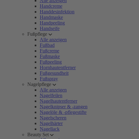
Alle anzeigen
Handcreme
Handdesinfektion
Handmaske
Handpeeling
Handseife
Fußpflege
Alle anzeigen
Fußbad
Fußcreme
Fußmaske
Fußpeeling
Hornhautentferner
Fußgesundheit
Fußspray
Nagelpflege
Alle anzeigen
Nagelfeilen
Nagelhautentferner
Nagelknipser & -zangen
Nagelöle & -pflegestifte
Nagelscheren
Nagelhärter
Nagellack
Beauty Set