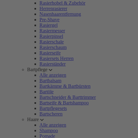
Rasierhobel & Zubehör
Herrenrasierer
Nasenhaarentfernung
Pre-Shave
Rasiergel
Rasiermesser
Rasierpinsel
Rasierschale
Rasierschaum
Rasierseife
Rasiersets Herren
Rasierständer
Bartpflege
Alle anzeigen
Bartbalsam
Bartkämme & Bartbürsten
Bartöle
Bartschneider & Barttrimmer
Bartseife & Bartshampoo
Bartpflegesets
Bartscheren
Haare
Alle anzeigen
Shampoo
Pomade