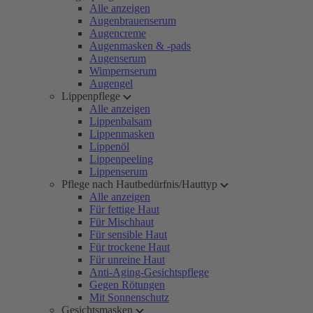
Alle anzeigen
Augenbrauenserum
Augencreme
Augenmasken & -pads
Augenserum
Wimpernserum
Augengel
Lippenpflege
Alle anzeigen
Lippenbalsam
Lippenmasken
Lippenöl
Lippenpeeling
Lippenserum
Pflege nach Hautbedürfnis/Hauttyp
Alle anzeigen
Für fettige Haut
Für Mischhaut
Für sensible Haut
Für trockene Haut
Für unreine Haut
Anti-Aging-Gesichtspflege
Gegen Rötungen
Mit Sonnenschutz
Gesichtsmasken