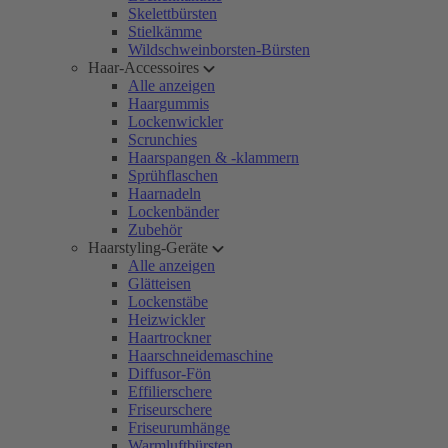
Skelettbürsten
Stielkämme
Wildschweinborsten-Bürsten
Haar-Accessoires
Alle anzeigen
Haargummis
Lockenwickler
Scrunchies
Haarspangen & -klammern
Sprühflaschen
Haarnadeln
Lockenbänder
Zubehör
Haarstyling-Geräte
Alle anzeigen
Glätteisen
Lockenstäbe
Heizwickler
Haartrockner
Haarschneidemaschine
Diffusor-Fön
Effilierschere
Friseurschere
Friseurumhänge
Warmluftbürsten