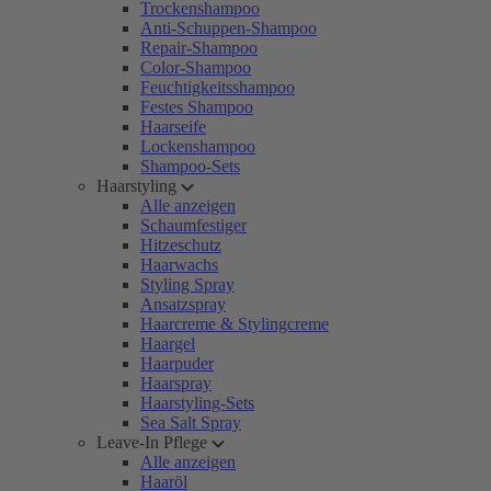
Trockenshampoo
Anti-Schuppen-Shampoo
Repair-Shampoo
Color-Shampoo
Feuchtigkeitsshampoo
Festes Shampoo
Haarseife
Lockenshampoo
Shampoo-Sets
Haarstyling
Alle anzeigen
Schaumfestiger
Hitzeschutz
Haarwachs
Styling Spray
Ansatzspray
Haarcreme & Stylingcreme
Haargel
Haarpuder
Haarspray
Haarstyling-Sets
Sea Salt Spray
Leave-In Pflege
Alle anzeigen
Haaröl