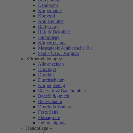
Deodorant
Körperbutter
Körperöl
Anti-Cellulite
Bodyspray
Hals & Dekolleté
Intimpflege
Körperschaum
Massageöle & ätherische Öle
Sauna-Öl & -Aufguss
Körperreinigung
Alle anzeigen
Duschgel
Duschöl
Duschschaum
Körperpeeling
Badesalz & Badebomben
Badeöl & -milch
Badeschaum
Dusch- & Badesets
Feste Seife
Flüssigseife
Intimreinigung
Handpflege