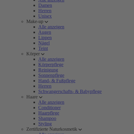
Damen
Herren
Unisex
Make-up
Alle anzeigen
Augen
Lippen
Nägel
Teint
Körper
Alle anzeigen
Körperpflege
Reinigung
Sonnenpflege
Hand- & Fußpflege
Herren
Schwangerschafts- & Babypflege
Haare
Alle anzeigen
Conditioner
Haarpflege
Shampoo
Styling
Zertifizierte Naturkosmetik