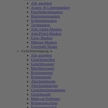
Alle anzeigen
Augen- & Lippenmasken
Feuchtigkeitsmasken
Reinigungsmasken
Schlammmasken
Tuchmasken
Anti-Aging-Masken
Anti-Pickel-Masken
Glow Masken
Mitesser-Masken
Overnight Maske
Gesichtsreinigung
Alle anzeigen
Gesichtspeeling
Gesichtswasser
Mizellenwasser
Reinigungsgel
Reinigungsöl
Abschminkpads
Abschminktücher
Gesichtsreinigungssets
Gesichtsseife
Make-up-Entferner
Reinigungscreme
Reinigungsmilch