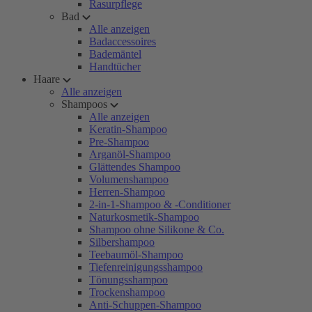
Rasurpflege
Bad
Alle anzeigen
Badaccessoires
Bademäntel
Handtücher
Haare
Alle anzeigen
Shampoos
Alle anzeigen
Keratin-Shampoo
Pre-Shampoo
Arganöl-Shampoo
Glättendes Shampoo
Volumenshampoo
Herren-Shampoo
2-in-1-Shampoo & -Conditioner
Naturkosmetik-Shampoo
Shampoo ohne Silikone & Co.
Silbershampoo
Teebaumöl-Shampoo
Tiefenreinigungsshampoo
Tönungsshampoo
Trockenshampoo
Anti-Schuppen-Shampoo