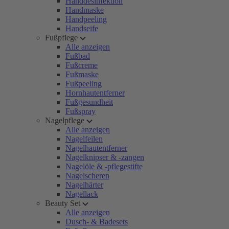
Handdesinfektion
Handmaske
Handpeeling
Handseife
Fußpflege
Alle anzeigen
Fußbad
Fußcreme
Fußmaske
Fußpeeling
Hornhautentferner
Fußgesundheit
Fußspray
Nagelpflege
Alle anzeigen
Nagelfeilen
Nagelhautentferner
Nagelknipser & -zangen
Nagelöle & -pflegestifte
Nagelscheren
Nagelhärter
Nagellack
Beauty Set
Alle anzeigen
Dusch- & Badesets