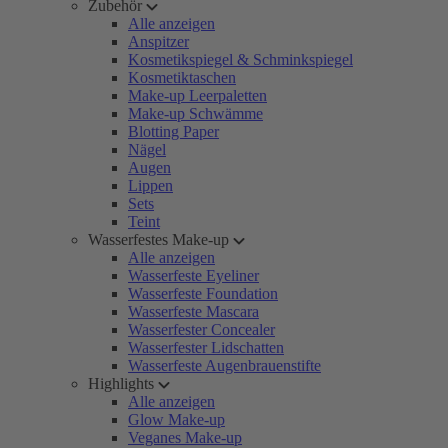
Zubehör
Alle anzeigen
Anspitzer
Kosmetikspiegel & Schminkspiegel
Kosmetiktaschen
Make-up Leerpaletten
Make-up Schwämme
Blotting Paper
Nägel
Augen
Lippen
Sets
Teint
Wasserfestes Make-up
Alle anzeigen
Wasserfeste Eyeliner
Wasserfeste Foundation
Wasserfeste Mascara
Wasserfester Concealer
Wasserfester Lidschatten
Wasserfeste Augenbrauenstifte
Highlights
Alle anzeigen
Glow Make-up
Veganes Make-up