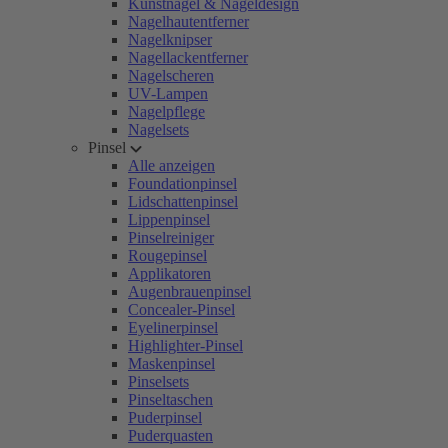
Kunstnägel & Nageldesign
Nagelhautentferner
Nagelknipser
Nagellackentferner
Nagelscheren
UV-Lampen
Nagelpflege
Nagelsets
Pinsel
Alle anzeigen
Foundationpinsel
Lidschattenpinsel
Lippenpinsel
Pinselreiniger
Rougepinsel
Applikatoren
Augenbrauenpinsel
Concealer-Pinsel
Eyelinerpinsel
Highlighter-Pinsel
Maskenpinsel
Pinselsets
Pinseltaschen
Puderpinsel
Puderquasten