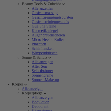
Beauty Tools & Zubehör
Alle anzeigen
Gesichtsmassage
Gesichtsreinigungsbürsten
Gesichtsreinigungstools
Gua Sha Steine
Kosmetikspiegel
Augenbrauenscheren
Micro Needle Roller
Pinzetten
Schlafmasken
Wimpernbürsten
Sonne & Schutz
Alle anzeigen
After Sun
Selbstbräuner
Sonnencreme
Sonnen-Make-up
Körper
Alle anzeigen
Körperpflege
Alle anzeigen
Bodylotion
Deodorant
Körperbutter