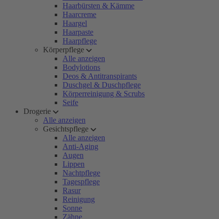
Haarbürsten & Kämme
Haarcreme
Haargel
Haarpaste
Haarpflege
Körperpflege
Alle anzeigen
Bodylotions
Deos & Antitranspirants
Duschgel & Duschpflege
Körperreinigung & Scrubs
Seife
Drogerie
Alle anzeigen
Gesichtspflege
Alle anzeigen
Anti-Aging
Augen
Lippen
Nachtpflege
Tagespflege
Rasur
Reinigung
Sonne
Zähne