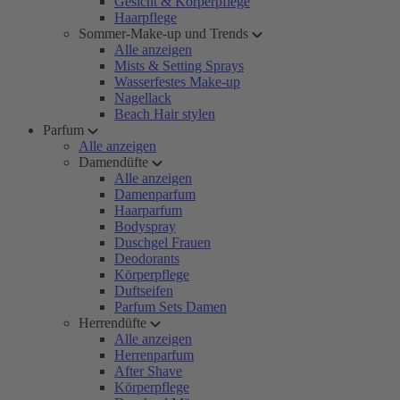
Gesicht & Körperpflege
Haarpflege
Sommer-Make-up und Trends
Alle anzeigen
Mists & Setting Sprays
Wasserfestes Make-up
Nagellack
Beach Hair stylen
Parfum
Alle anzeigen
Damendüfte
Alle anzeigen
Damenparfum
Haarparfum
Bodyspray
Duschgel Frauen
Deodorants
Körperpflege
Duftseifen
Parfum Sets Damen
Herrendüfte
Alle anzeigen
Herrenparfum
After Shave
Körperpflege