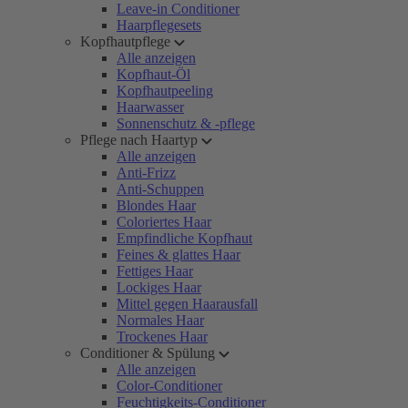
Leave-in Conditioner
Haarpflegesets
Kopfhautpflege
Alle anzeigen
Kopfhaut-Öl
Kopfhautpeeling
Haarwasser
Sonnenschutz & -pflege
Pflege nach Haartyp
Alle anzeigen
Anti-Frizz
Anti-Schuppen
Blondes Haar
Coloriertes Haar
Empfindliche Kopfhaut
Feines & glattes Haar
Fettiges Haar
Lockiges Haar
Mittel gegen Haarausfall
Normales Haar
Trockenes Haar
Conditioner & Spülung
Alle anzeigen
Color-Conditioner
Feuchtigkeits-Conditioner