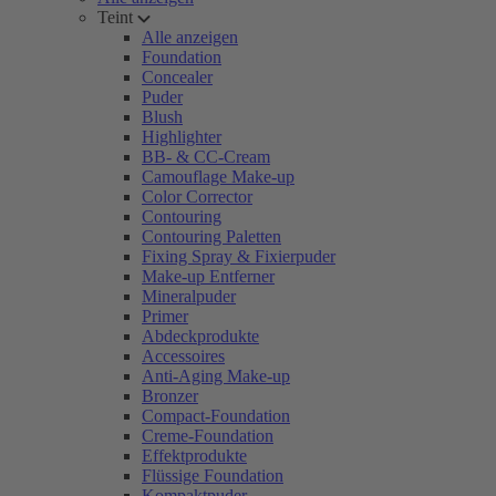
Teint
Alle anzeigen
Foundation
Concealer
Puder
Blush
Highlighter
BB- & CC-Cream
Camouflage Make-up
Color Corrector
Contouring
Contouring Paletten
Fixing Spray & Fixierpuder
Make-up Entferner
Mineralpuder
Primer
Abdeckprodukte
Accessoires
Anti-Aging Make-up
Bronzer
Compact-Foundation
Creme-Foundation
Effektprodukte
Flüssige Foundation
Kompaktpuder