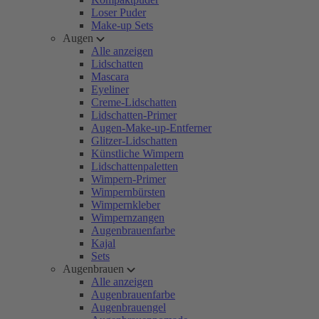
Loser Puder
Make-up Sets
Augen
Alle anzeigen
Lidschatten
Mascara
Eyeliner
Creme-Lidschatten
Lidschatten-Primer
Augen-Make-up-Entferner
Glitzer-Lidschatten
Künstliche Wimpern
Lidschattenpaletten
Wimpern-Primer
Wimpernbürsten
Wimpernkleber
Wimpernzangen
Augenbrauenfarbe
Kajal
Sets
Augenbrauen
Alle anzeigen
Augenbrauenfarbe
Augenbrauengel