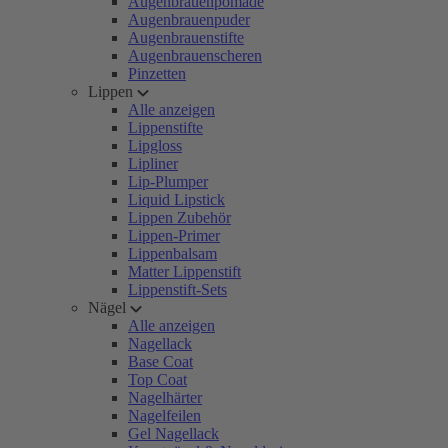
Augenbrauenpomade
Augenbrauenpuder
Augenbrauenstifte
Augenbrauenscheren
Pinzetten
Lippen
Alle anzeigen
Lippenstifte
Lipgloss
Lipliner
Lip-Plumper
Liquid Lipstick
Lippen Zubehör
Lippen-Primer
Lippenbalsam
Matter Lippenstift
Lippenstift-Sets
Nägel
Alle anzeigen
Nagellack
Base Coat
Top Coat
Nagelhärter
Nagelfeilen
Gel Nagellack