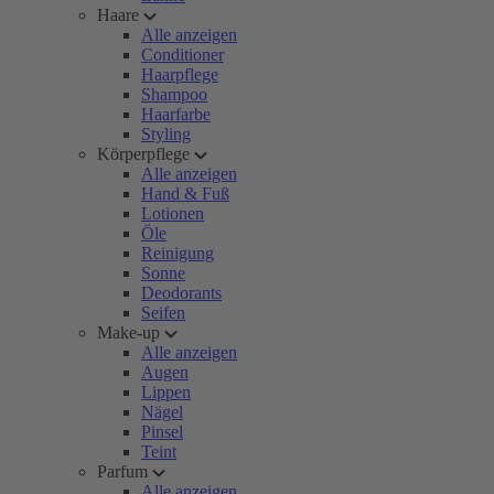
Haare
Alle anzeigen
Conditioner
Haarpflege
Shampoo
Haarfarbe
Styling
Körperpflege
Alle anzeigen
Hand & Fuß
Lotionen
Öle
Reinigung
Sonne
Deodorants
Seifen
Make-up
Alle anzeigen
Augen
Lippen
Nägel
Pinsel
Teint
Parfum
Alle anzeigen