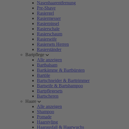
Nasenhaarentfernung
Pre-Shave
Rasiergel
Rasiermesser
Rasierpinsel
Rasierschale
Rasierschaum
Rasierseife
Rasiersets Herren
Rasierständer
Bartpflege
Alle anzeigen
Bartbalsam
Bartkämme & Bartbürsten
Bartöle
Bartschneider & Barttrimmer
Bartseife & Bartshampoo
Bartpflegesets
Bartscheren
Haare
Alle anzeigen
Shampoo
Pomade
Haarstyling
Haarausfall & Haarwuchs