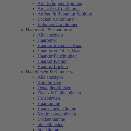
Anti-Schuppen-Spülung
Anti-Frizz-Conditioner
Aufbau & Reparatur Spülung
Locken-Conditioner
Volumen-Conditioner
Haarmaske & Haarkur
Alle anzeigen
Haarbutter
Haarkur trockenes Haar
Haarkur gefärbtes Haar
Haarkur Feuchtigkeit
Haarkur Keratin
Haarkur Locken
Haarbürsten & Kämme
Alle anzeigen
Rundbürsten
Detangler-Bürsten
Flach- & Paddelbürsten
Holzbürsten
Haarkämme
Haarschneidekämme
Kopfmassagebürsten
Lockenkämme
Skelettbürsten
Stielkämme