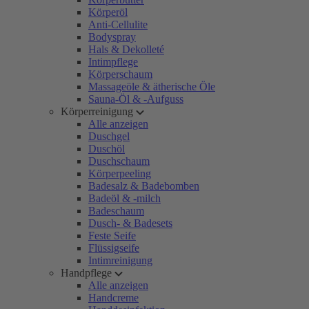
Körperöl
Anti-Cellulite
Bodyspray
Hals & Dekolleté
Intimpflege
Körperschaum
Massageöle & ätherische Öle
Sauna-Öl & -Aufguss
Körperreinigung
Alle anzeigen
Duschgel
Duschöl
Duschschaum
Körperpeeling
Badesalz & Badebomben
Badeöl & -milch
Badeschaum
Dusch- & Badesets
Feste Seife
Flüssigseife
Intimreinigung
Handpflege
Alle anzeigen
Handcreme