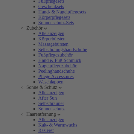
Fußpflegesets
Geschenksets
Hand- & Nagelpflegesets
Körperpflegesets
Sonnenschutz-Sets
Zubehör
Alle anzeigen
Körperbürsten
Massagebürsten
Selbstbräungshandschuhe
Fußpflegezubehör
Hand & Fuß-Schmuck
Nagelpflegezubehör
Peelinghandschuhe
Pflege Accessoires
Waschlappen
Sonne & Schutz
Alle anzeigen
After Sun
Selbstbräuner
Sonnenschutz
Haarentfernung
Alle anzeigen
Kalt- & Warmwachs
Rasierer