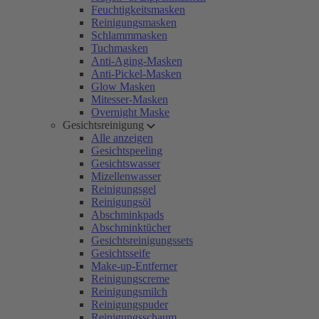
Feuchtigkeitsmasken
Reinigungsmasken
Schlammmasken
Tuchmasken
Anti-Aging-Masken
Anti-Pickel-Masken
Glow Masken
Mitesser-Masken
Overnight Maske
Gesichtsreinigung
Alle anzeigen
Gesichtspeeling
Gesichtswasser
Mizellenwasser
Reinigungsgel
Reinigungsöl
Abschminkpads
Abschminktücher
Gesichtsreinigungssets
Gesichtsseife
Make-up-Entferner
Reinigungscreme
Reinigungsmilch
Reinigungspuder
Reinigungsschaum