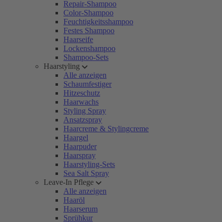
Repair-Shampoo
Color-Shampoo
Feuchtigkeitsshampoo
Festes Shampoo
Haarseife
Lockenshampoo
Shampoo-Sets
Haarstyling
Alle anzeigen
Schaumfestiger
Hitzeschutz
Haarwachs
Styling Spray
Ansatzspray
Haarcreme & Stylingcreme
Haargel
Haarpuder
Haarspray
Haarstyling-Sets
Sea Salt Spray
Leave-In Pflege
Alle anzeigen
Haaröl
Haarserum
Sprühkur