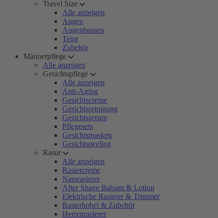
Travel Size
Alle anzeigen
Augen
Augenbrauen
Teint
Zubehör
Männerpflege
Alle anzeigen
Gesichtspflege
Alle anzeigen
Anti-Aging
Gesichtscreme
Gesichtsreinigung
Gesichtsserum
Pflegesets
Gesichtsmasken
Gesichtspeeling
Rasur
Alle anzeigen
Rasiercreme
Nassrasierer
After Shave Balsam & Lotion
Elektrische Rasierer & Trimmer
Rasierhobel & Zubehör
Herrenrasierer