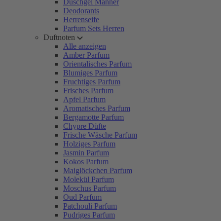
Duschgel Männer
Deodorants
Herrenseife
Parfum Sets Herren
Duftnoten
Alle anzeigen
Amber Parfum
Orientalisches Parfum
Blumiges Parfum
Fruchtiges Parfum
Frisches Parfum
Apfel Parfum
Aromatisches Parfum
Bergamotte Parfum
Chypre Düfte
Frische Wäsche Parfum
Holziges Parfum
Jasmin Parfum
Kokos Parfum
Maiglöckchen Parfum
Molekül Parfum
Moschus Parfum
Oud Parfum
Patchouli Parfum
Pudriges Parfum