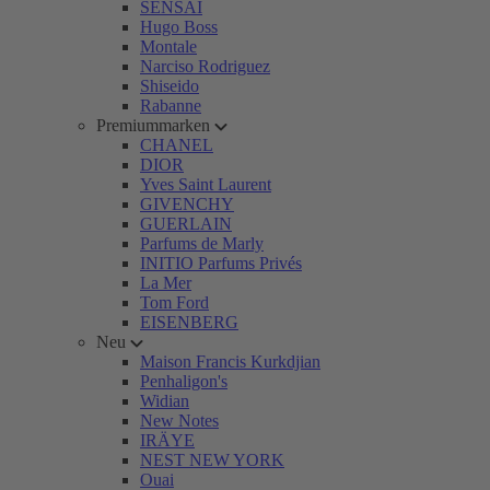
SENSAI
Hugo Boss
Montale
Narciso Rodriguez
Shiseido
Rabanne
Premiummarken
CHANEL
DIOR
Yves Saint Laurent
GIVENCHY
GUERLAIN
Parfums de Marly
INITIO Parfums Privés
La Mer
Tom Ford
EISENBERG
Neu
Maison Francis Kurkdjian
Penhaligon's
Widian
New Notes
IRÄYE
NEST NEW YORK
Ouai