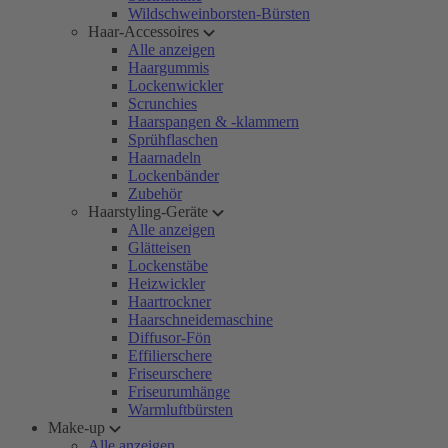
Wildschweinborsten-Bürsten
Haar-Accessoires
Alle anzeigen
Haargummis
Lockenwickler
Scrunchies
Haarspangen & -klammern
Sprühflaschen
Haarnadeln
Lockenbänder
Zubehör
Haarstyling-Geräte
Alle anzeigen
Glätteisen
Lockenstäbe
Heizwickler
Haartrockner
Haarschneidemaschine
Diffusor-Fön
Effilierschere
Friseurschere
Friseurumhänge
Warmluftbürsten
Make-up
Alle anzeigen