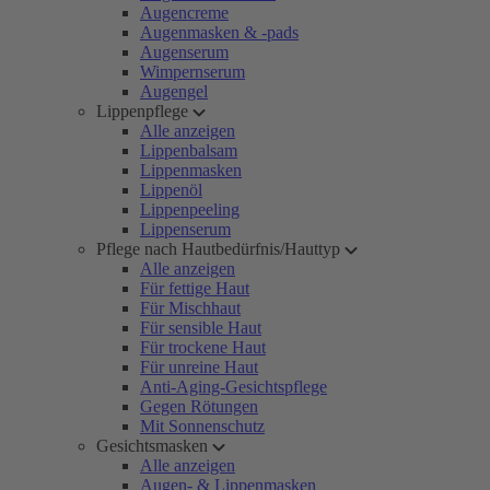
Augencreme
Augenmasken & -pads
Augenserum
Wimpernserum
Augengel
Lippenpflege
Alle anzeigen
Lippenbalsam
Lippenmasken
Lippenöl
Lippenpeeling
Lippenserum
Pflege nach Hautbedürfnis/Hauttyp
Alle anzeigen
Für fettige Haut
Für Mischhaut
Für sensible Haut
Für trockene Haut
Für unreine Haut
Anti-Aging-Gesichtspflege
Gegen Rötungen
Mit Sonnenschutz
Gesichtsmasken
Alle anzeigen
Augen- & Lippenmasken