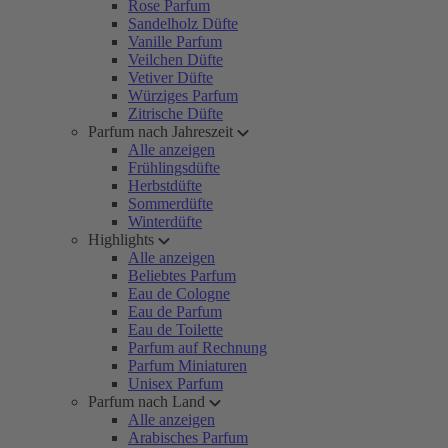
Rose Parfum
Sandelholz Düfte
Vanille Parfum
Veilchen Düfte
Vetiver Düfte
Würziges Parfum
Zitrische Düfte
Parfum nach Jahreszeit
Alle anzeigen
Frühlingsdüfte
Herbstdüfte
Sommerdüfte
Winterdüfte
Highlights
Alle anzeigen
Beliebtes Parfum
Eau de Cologne
Eau de Parfum
Eau de Toilette
Parfum auf Rechnung
Parfum Miniaturen
Unisex Parfum
Parfum nach Land
Alle anzeigen
Arabisches Parfum