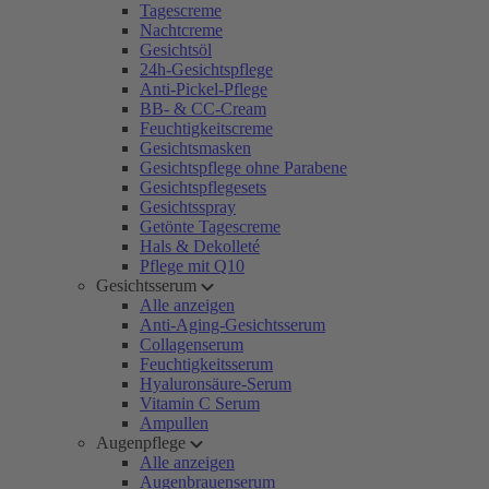
Tagescreme
Nachtcreme
Gesichtsöl
24h-Gesichtspflege
Anti-Pickel-Pflege
BB- & CC-Cream
Feuchtigkeitscreme
Gesichtsmasken
Gesichtspflege ohne Parabene
Gesichtspflegesets
Gesichtsspray
Getönte Tagescreme
Hals & Dekolleté
Pflege mit Q10
Gesichtsserum
Alle anzeigen
Anti-Aging-Gesichtsserum
Collagenserum
Feuchtigkeitsserum
Hyaluronsäure-Serum
Vitamin C Serum
Ampullen
Augenpflege
Alle anzeigen
Augenbrauenserum