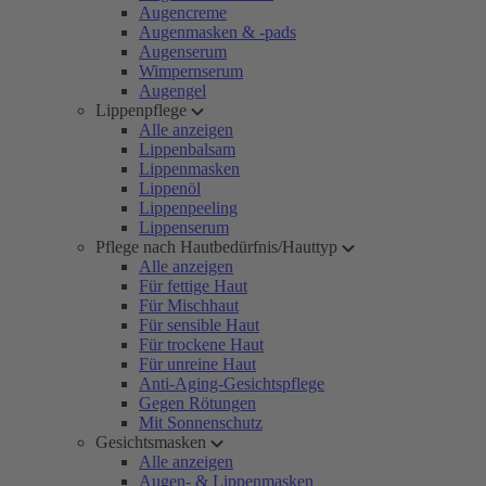
Augencreme
Augenmasken & -pads
Augenserum
Wimpernserum
Augengel
Lippenpflege
Alle anzeigen
Lippenbalsam
Lippenmasken
Lippenöl
Lippenpeeling
Lippenserum
Pflege nach Hautbedürfnis/Hauttyp
Alle anzeigen
Für fettige Haut
Für Mischhaut
Für sensible Haut
Für trockene Haut
Für unreine Haut
Anti-Aging-Gesichtspflege
Gegen Rötungen
Mit Sonnenschutz
Gesichtsmasken
Alle anzeigen
Augen- & Lippenmasken