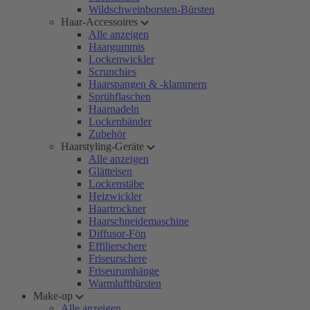
Wildschweinborsten-Bürsten
Haar-Accessoires
Alle anzeigen
Haargummis
Lockenwickler
Scrunchies
Haarspangen & -klammern
Sprühflaschen
Haarnadeln
Lockenbänder
Zubehör
Haarstyling-Geräte
Alle anzeigen
Glätteisen
Lockenstäbe
Heizwickler
Haartrockner
Haarschneidemaschine
Diffusor-Fön
Effilierschere
Friseurschere
Friseurumhänge
Warmluftbürsten
Make-up
Alle anzeigen