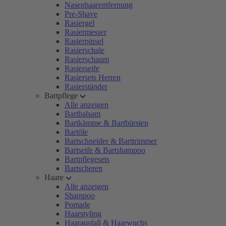
Nasenhaarentfernung
Pre-Shave
Rasiergel
Rasiermesser
Rasierpinsel
Rasierschale
Rasierschaum
Rasierseife
Rasiersets Herren
Rasierständer
Bartpflege
Alle anzeigen
Bartbalsam
Bartkämme & Bartbürsten
Bartöle
Bartschneider & Barttrimmer
Bartseife & Bartshampoo
Bartpflegesets
Bartscheren
Haare
Alle anzeigen
Shampoo
Pomade
Haarstyling
Haarausfall & Haarwuchs