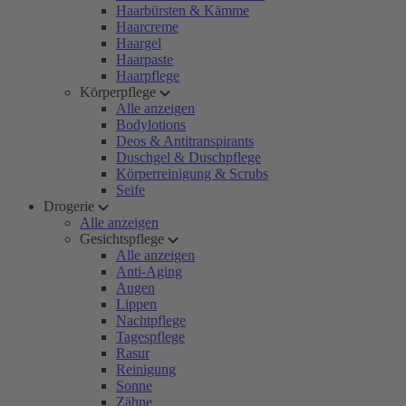
Haarbürsten & Kämme
Haarcreme
Haargel
Haarpaste
Haarpflege
Körperpflege
Alle anzeigen
Bodylotions
Deos & Antitranspirants
Duschgel & Duschpflege
Körperreinigung & Scrubs
Seife
Drogerie
Alle anzeigen
Gesichtspflege
Alle anzeigen
Anti-Aging
Augen
Lippen
Nachtpflege
Tagespflege
Rasur
Reinigung
Sonne
Zähne