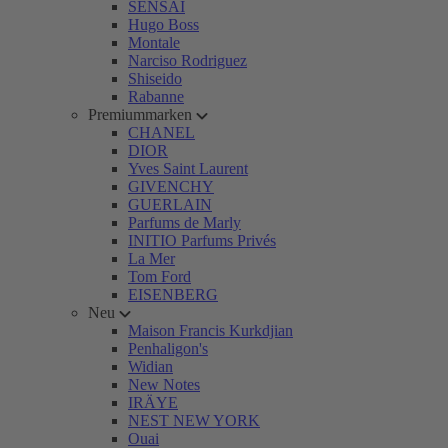
SENSAI
Hugo Boss
Montale
Narciso Rodriguez
Shiseido
Rabanne
Premiummarken
CHANEL
DIOR
Yves Saint Laurent
GIVENCHY
GUERLAIN
Parfums de Marly
INITIO Parfums Privés
La Mer
Tom Ford
EISENBERG
Neu
Maison Francis Kurkdjian
Penhaligon's
Widian
New Notes
IRÄYE
NEST NEW YORK
Ouai