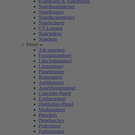
Kunstnägel & Nageldesign
Nagelhautentferner
Nagelknipser
Nagellackentferner
Nagelscheren
UV-Lampen
Nagelpflege
Nagelsets
Pinsel
Alle anzeigen
Foundationpinsel
Lidschattenpinsel
Lippenpinsel
Pinselreiniger
Rougepinsel
Applikatoren
Augenbrauenpinsel
Concealer-Pinsel
Eyelinerpinsel
Highlighter-Pinsel
Maskenpinsel
Pinselsets
Pinseltaschen
Puderpinsel
Puderquasten