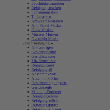
Feuchtigkeitsmasken
Reinigungsmasken
Schlammmasken
Tuchmasken
Anti-Aging-Masken
Anti-Pickel-Masken
Glow Masken
Mitesser-Masken
Overnight Maske
Gesichtsreinigung
Alle anzeigen
Gesichtspeeling
Gesichtswasser
Mizellenwasser
Reinigungsgel
Reinigungsöl
Abschminkpads
Abschminktücher
Gesichtsreinigungssets
Gesichtsseife
Make-up-Entferner
Reinigungscreme
Reinigungsmilch
Reinigungspuder
Reinigungsschaum