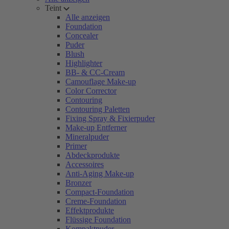
Teint
Alle anzeigen
Foundation
Concealer
Puder
Blush
Highlighter
BB- & CC-Cream
Camouflage Make-up
Color Corrector
Contouring
Contouring Paletten
Fixing Spray & Fixierpuder
Make-up Entferner
Mineralpuder
Primer
Abdeckprodukte
Accessoires
Anti-Aging Make-up
Bronzer
Compact-Foundation
Creme-Foundation
Effektprodukte
Flüssige Foundation
Kompaktpuder