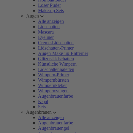
Loser Puder
Make-up Sets
Augen
Alle anzeigen
Lidschatten
Mascara
Eyeliner
Creme-Lidschatten
Lidschatten-Primer
Augen-Make-up-Entferner
Glitzer-Lidschatten
Künstliche Wimpern
Lidschattenpaletten
Wimpern-Primer
Wimpernbürsten
Wimpernkleber
Wimpernzangen
Augenbrauenfarbe
Kajal
Sets
Augenbrauen
Alle anzeigen
Augenbrauenfarbe
Augenbrauengel