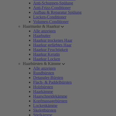
Anti-Schuppen-Spülung
Anti-Frizz-Conditioner
Aufbau & Reparatur Spülung
Locken-Conditioner
Volumen-Conditioner
Haarmaske & Haarkur
Alle anzeigen
Haarbutter
Haarkur trockenes Haar
Haarkur gefärbtes Haar
Haarkur Feuchtigkeit
Haarkur Keratin
Haarkur Locken
Haarbürsten & Kämme
Alle anzeigen
Rundbürsten
Detangler-Bürsten
Flach- & Paddelbürsten
Holzbürsten
Haarkämme
Haarschneidekämme
Kopfmassagebürsten
Lockenkämme
Skelettbürsten
Stielkämme