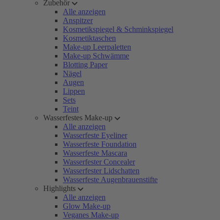
Zubehör
Alle anzeigen
Anspitzer
Kosmetikspiegel & Schminkspiegel
Kosmetiktaschen
Make-up Leerpaletten
Make-up Schwämme
Blotting Paper
Nägel
Augen
Lippen
Sets
Teint
Wasserfestes Make-up
Alle anzeigen
Wasserfeste Eyeliner
Wasserfeste Foundation
Wasserfeste Mascara
Wasserfester Concealer
Wasserfester Lidschatten
Wasserfeste Augenbrauenstifte
Highlights
Alle anzeigen
Glow Make-up
Veganes Make-up