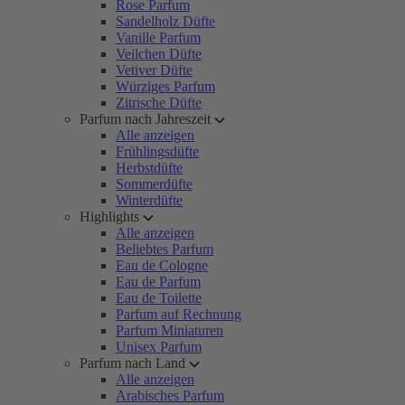
Rose Parfum
Sandelholz Düfte
Vanille Parfum
Veilchen Düfte
Vetiver Düfte
Würziges Parfum
Zitrische Düfte
Parfum nach Jahreszeit
Alle anzeigen
Frühlingsdüfte
Herbstdüfte
Sommerdüfte
Winterdüfte
Highlights
Alle anzeigen
Beliebtes Parfum
Eau de Cologne
Eau de Parfum
Eau de Toilette
Parfum auf Rechnung
Parfum Miniaturen
Unisex Parfum
Parfum nach Land
Alle anzeigen
Arabisches Parfum