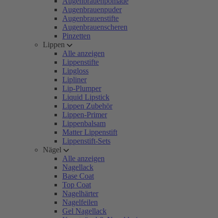
Augenbrauenpomade
Augenbrauenpuder
Augenbrauenstifte
Augenbrauenscheren
Pinzetten
Lippen
Alle anzeigen
Lippenstifte
Lipgloss
Lipliner
Lip-Plumper
Liquid Lipstick
Lippen Zubehör
Lippen-Primer
Lippenbalsam
Matter Lippenstift
Lippenstift-Sets
Nägel
Alle anzeigen
Nagellack
Base Coat
Top Coat
Nagelhärter
Nagelfeilen
Gel Nagellack