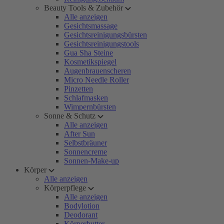
Beauty Tools & Zubehör
Alle anzeigen
Gesichtsmassage
Gesichtsreinigungsbürsten
Gesichtsreinigungstools
Gua Sha Steine
Kosmetikspiegel
Augenbrauenscheren
Micro Needle Roller
Pinzetten
Schlafmasken
Wimpernbürsten
Sonne & Schutz
Alle anzeigen
After Sun
Selbstbräuner
Sonnencreme
Sonnen-Make-up
Körper
Alle anzeigen
Körperpflege
Alle anzeigen
Bodylotion
Deodorant
Körperbutter