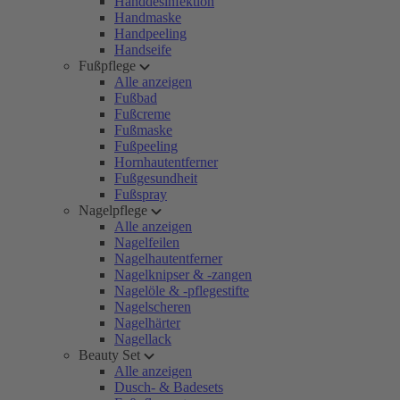
Handdesinfektion
Handmaske
Handpeeling
Handseife
Fußpflege
Alle anzeigen
Fußbad
Fußcreme
Fußmaske
Fußpeeling
Hornhautentferner
Fußgesundheit
Fußspray
Nagelpflege
Alle anzeigen
Nagelfeilen
Nagelhautentferner
Nagelknipser & -zangen
Nagelöle & -pflegestifte
Nagelscheren
Nagelhärter
Nagellack
Beauty Set
Alle anzeigen
Dusch- & Badesets