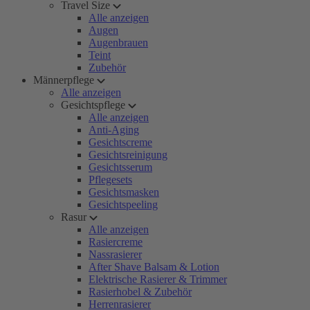
Travel Size
Alle anzeigen
Augen
Augenbrauen
Teint
Zubehör
Männerpflege
Alle anzeigen
Gesichtspflege
Alle anzeigen
Anti-Aging
Gesichtscreme
Gesichtsreinigung
Gesichtsserum
Pflegesets
Gesichtsmasken
Gesichtspeeling
Rasur
Alle anzeigen
Rasiercreme
Nassrasierer
After Shave Balsam & Lotion
Elektrische Rasierer & Trimmer
Rasierhobel & Zubehör
Herrenrasierer