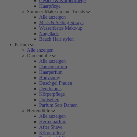
Gesicht & Körperpflege
Haarpflege
Sommer-Make-up und Trends
Alle anzeigen
Mists & Setting Sprays
Wasserfestes Make-up
Nagellack
Beach Hair stylen
Parfum
Alle anzeigen
Damendüfte
Alle anzeigen
Damenparfum
Haarparfum
Bodyspray
Duschgel Frauen
Deodorants
Körperpflege
Duftseifen
Parfum Sets Damen
Herrendüfte
Alle anzeigen
Herrenparfum
After Shave
Körperpflege