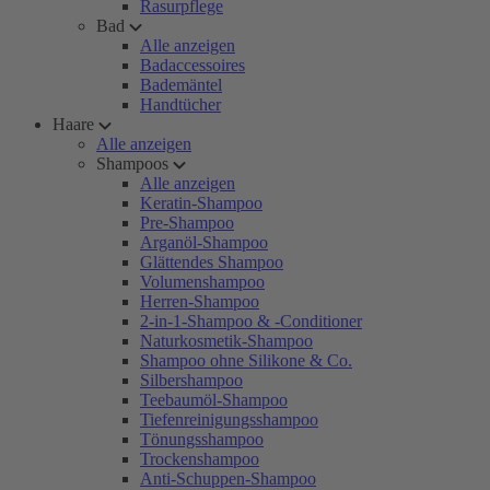
Rasurpflege
Bad
Alle anzeigen
Badaccessoires
Bademäntel
Handtücher
Haare
Alle anzeigen
Shampoos
Alle anzeigen
Keratin-Shampoo
Pre-Shampoo
Arganöl-Shampoo
Glättendes Shampoo
Volumenshampoo
Herren-Shampoo
2-in-1-Shampoo & -Conditioner
Naturkosmetik-Shampoo
Shampoo ohne Silikone & Co.
Silbershampoo
Teebaumöl-Shampoo
Tiefenreinigungsshampoo
Tönungsshampoo
Trockenshampoo
Anti-Schuppen-Shampoo