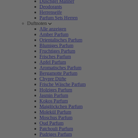
Duschgel Männer
Deodorants
Herrenseife
Parfum Sets Herren
Duftnoten
Alle anzeigen
Amber Parfum
Orientalisches Parfum
Blumiges Parfum
Fruchtiges Parfum
Frisches Parfum
Apfel Parfum
Aromatisches Parfum
Bergamotte Parfum
Chypre Düfte
Frische Wäsche Parfum
Holziges Parfum
Jasmin Parfum
Kokos Parfum
Maiglöckchen Parfum
Molekül Parfum
Moschus Parfum
Oud Parfum
Patchouli Parfum
Pudriges Parfum