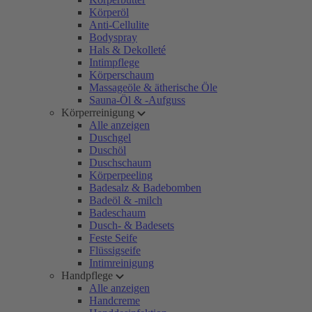
Körperöl
Anti-Cellulite
Bodyspray
Hals & Dekolleté
Intimpflege
Körperschaum
Massageöle & ätherische Öle
Sauna-Öl & -Aufguss
Körperreinigung
Alle anzeigen
Duschgel
Duschöl
Duschschaum
Körperpeeling
Badesalz & Badebomben
Badeöl & -milch
Badeschaum
Dusch- & Badesets
Feste Seife
Flüssigseife
Intimreinigung
Handpflege
Alle anzeigen
Handcreme