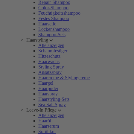
Repair-Shampoo
Color-Shampoo
Feuchtigkeitsshampoo
Festes Shampoo
Haarseife
Lockenshampoo
Shampoo-Sets
Haarstyling
Alle anzeigen
Schaumfestiger
Hitzeschutz
Haarwachs
Styling Spray
Ansatzspray
Haarcreme & Stylingcreme
Haargel
Haarpuder
Haarspray
Haarstyling-Sets
Sea Salt Spray
Leave-In Pflege
Alle anzeigen
Haaröl
Haarserum
Sprühkur