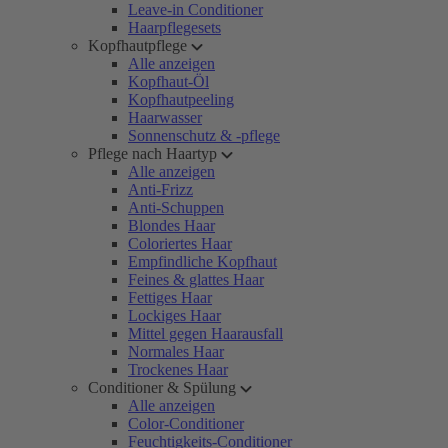
Leave-in Conditioner
Haarpflegesets
Kopfhautpflege
Alle anzeigen
Kopfhaut-Öl
Kopfhautpeeling
Haarwasser
Sonnenschutz & -pflege
Pflege nach Haartyp
Alle anzeigen
Anti-Frizz
Anti-Schuppen
Blondes Haar
Coloriertes Haar
Empfindliche Kopfhaut
Feines & glattes Haar
Fettiges Haar
Lockiges Haar
Mittel gegen Haarausfall
Normales Haar
Trockenes Haar
Conditioner & Spülung
Alle anzeigen
Color-Conditioner
Feuchtigkeits-Conditioner