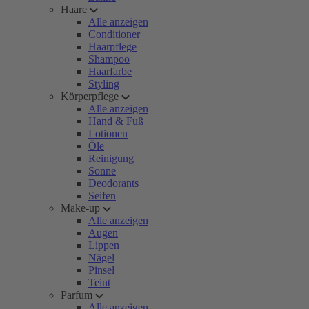
Haare
Alle anzeigen
Conditioner
Haarpflege
Shampoo
Haarfarbe
Styling
Körperpflege
Alle anzeigen
Hand & Fuß
Lotionen
Öle
Reinigung
Sonne
Deodorants
Seifen
Make-up
Alle anzeigen
Augen
Lippen
Nägel
Pinsel
Teint
Parfum
Alle anzeigen