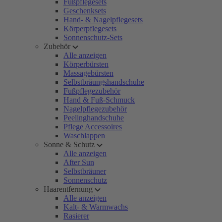
Fußpflegesets
Geschenksets
Hand- & Nagelpflegesets
Körperpflegesets
Sonnenschutz-Sets
Zubehör
Alle anzeigen
Körperbürsten
Massagebürsten
Selbstbräungshandschuhe
Fußpflegezubehör
Hand & Fuß-Schmuck
Nagelpflegezubehör
Peelinghandschuhe
Pflege Accessoires
Waschlappen
Sonne & Schutz
Alle anzeigen
After Sun
Selbstbräuner
Sonnenschutz
Haarentfernung
Alle anzeigen
Kalt- & Warmwachs
Rasierer