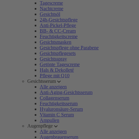
Tagescreme
Nachtcreme
Gesichtsöl
24h-Gesichtspflege
Anti-Pickel-Pflege
BB- & CC-Cream
Feuchtigkeitscreme
Gesichtsmasken
Gesichtspflege ohne Parabene
Gesichtspflegesets
Gesichtsspray
Getönte Tagescreme
Hals & Dekolleté
Pflege mit Q10
Gesichtsserum
Alle anzeigen
Anti-Aging-Gesichtsserum
Collagenserum
Feuchtigkeitsserum
Hyaluronsäure-Serum
Vitamin C Serum
Ampullen
Augenpflege
Alle anzeigen
Augenbrauenserum