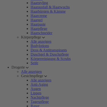
Haarstyling
Haarausfall & Haarwuchs
Haarbürsten & Kämme
Haarcreme
Haargel
Haarpaste
Haarpflege
Haarschneider
Körperpflege
Alle anzeigen
Bodylotions
Deos & Antitranspirants
Duschgel & Duschpflege
Körperreinigung & Scrubs
Seife
Drogerie
Alle anzeigen
Gesichtspflege
Alle anzeigen
Anti-Aging
Augen
Lippen
Nachtpflege
Tagespflege
Rasur