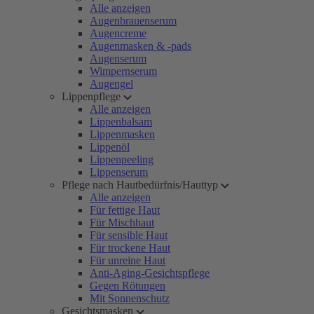
Alle anzeigen
Augenbrauenserum
Augencreme
Augenmasken & -pads
Augenserum
Wimpernserum
Augengel
Lippenpflege
Alle anzeigen
Lippenbalsam
Lippenmasken
Lippenöl
Lippenpeeling
Lippenserum
Pflege nach Hautbedürfnis/Hauttyp
Alle anzeigen
Für fettige Haut
Für Mischhaut
Für sensible Haut
Für trockene Haut
Für unreine Haut
Anti-Aging-Gesichtspflege
Gegen Rötungen
Mit Sonnenschutz
Gesichtsmasken