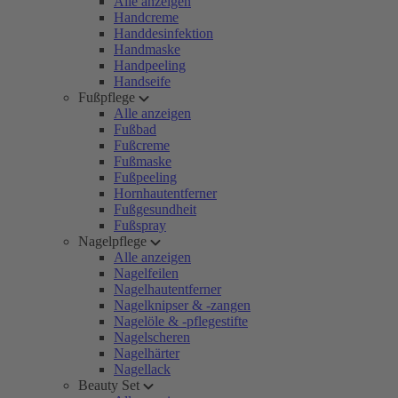
Alle anzeigen
Handcreme
Handdesinfektion
Handmaske
Handpeeling
Handseife
Fußpflege
Alle anzeigen
Fußbad
Fußcreme
Fußmaske
Fußpeeling
Hornhautentferner
Fußgesundheit
Fußspray
Nagelpflege
Alle anzeigen
Nagelfeilen
Nagelhautentferner
Nagelknipser & -zangen
Nagelöle & -pflegestifte
Nagelscheren
Nagelhärter
Nagellack
Beauty Set