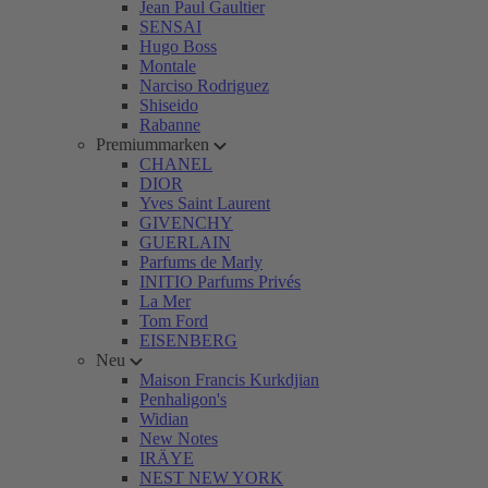
Jean Paul Gaultier
SENSAI
Hugo Boss
Montale
Narciso Rodriguez
Shiseido
Rabanne
Premiummarken
CHANEL
DIOR
Yves Saint Laurent
GIVENCHY
GUERLAIN
Parfums de Marly
INITIO Parfums Privés
La Mer
Tom Ford
EISENBERG
Neu
Maison Francis Kurkdjian
Penhaligon's
Widian
New Notes
IRÄYE
NEST NEW YORK