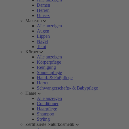
Damen
Herren
Unisex
Make-up
Alle anzeigen
Augen
Lippen
Nägel
Teint
Körper
Alle anzeigen
Körperpflege
Reinigung
Sonnenpflege
Hand- & Fußpflege
Herren
Schwangerschafts- & Babypflege
Haare
Alle anzeigen
Conditioner
Haarpflege
Shampoo
Styling
Zertifizierte Naturkosmetik