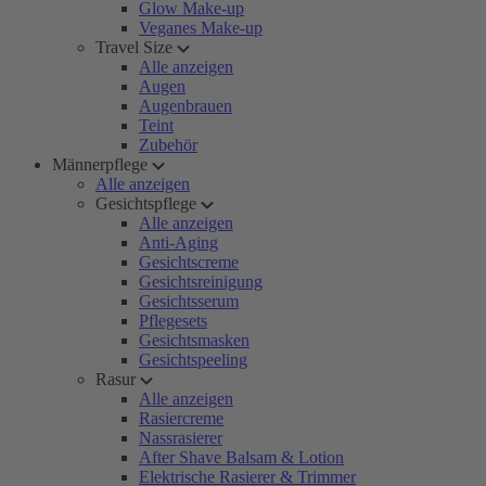
Glow Make-up
Veganes Make-up
Travel Size
Alle anzeigen
Augen
Augenbrauen
Teint
Zubehör
Männerpflege
Alle anzeigen
Gesichtspflege
Alle anzeigen
Anti-Aging
Gesichtscreme
Gesichtsreinigung
Gesichtsserum
Pflegesets
Gesichtsmasken
Gesichtspeeling
Rasur
Alle anzeigen
Rasiercreme
Nassrasierer
After Shave Balsam & Lotion
Elektrische Rasierer & Trimmer