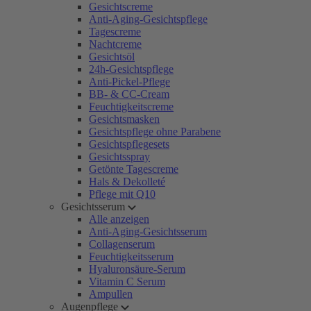
Gesichtscreme
Anti-Aging-Gesichtspflege
Tagescreme
Nachtcreme
Gesichtsöl
24h-Gesichtspflege
Anti-Pickel-Pflege
BB- & CC-Cream
Feuchtigkeitscreme
Gesichtsmasken
Gesichtspflege ohne Parabene
Gesichtspflegesets
Gesichtsspray
Getönte Tagescreme
Hals & Dekolleté
Pflege mit Q10
Gesichtsserum
Alle anzeigen
Anti-Aging-Gesichtsserum
Collagenserum
Feuchtigkeitsserum
Hyaluronsäure-Serum
Vitamin C Serum
Ampullen
Augenpflege