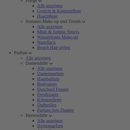
Pflege
Alle anzeigen
Gesicht & Körperpflege
Haarpflege
Sommer-Make-up und Trends
Alle anzeigen
Mists & Setting Sprays
Wasserfestes Make-up
Nagellack
Beach Hair stylen
Parfum
Alle anzeigen
Damendüfte
Alle anzeigen
Damenparfum
Haarparfum
Bodyspray
Duschgel Frauen
Deodorants
Körperpflege
Duftseifen
Parfum Sets Damen
Herrendüfte
Alle anzeigen
Herrenparfum