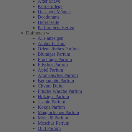
After Shave
Körperpflege
Duschgel Männer
Deodorants
Herrenseife
Parfum Sets Herren
Duftnoten
Alle anzeigen
Amber Parfum
Orientalisches Parfum
Blumiges Parfum
Fruchtiges Parfum
Frisches Parfum
Apfel Parfum
Aromatisches Parfum
Bergamotte Parfum
Chypre Düfte
Frische Wäsche Parfum
Holziges Parfum
Jasmin Parfum
Kokos Parfum
Maiglöckchen Parfum
Molekül Parfum
Moschus Parfum
Oud Parfum