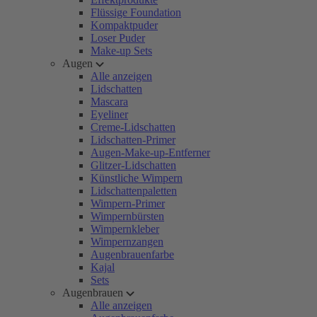
Flüssige Foundation
Kompaktpuder
Loser Puder
Make-up Sets
Augen
Alle anzeigen
Lidschatten
Mascara
Eyeliner
Creme-Lidschatten
Lidschatten-Primer
Augen-Make-up-Entferner
Glitzer-Lidschatten
Künstliche Wimpern
Lidschattenpaletten
Wimpern-Primer
Wimpernbürsten
Wimpernkleber
Wimpernzangen
Augenbrauenfarbe
Kajal
Sets
Augenbrauen
Alle anzeigen