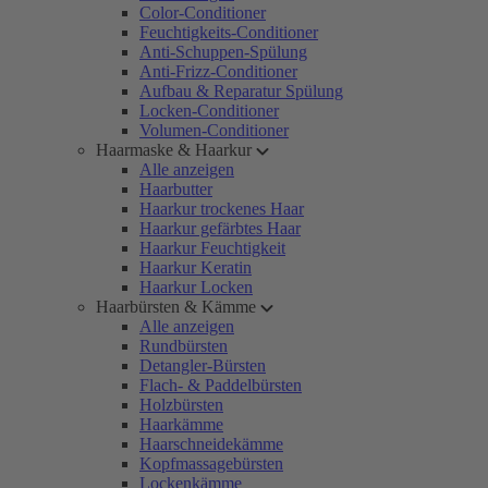
Color-Conditioner
Feuchtigkeits-Conditioner
Anti-Schuppen-Spülung
Anti-Frizz-Conditioner
Aufbau & Reparatur Spülung
Locken-Conditioner
Volumen-Conditioner
Haarmaske & Haarkur
Alle anzeigen
Haarbutter
Haarkur trockenes Haar
Haarkur gefärbtes Haar
Haarkur Feuchtigkeit
Haarkur Keratin
Haarkur Locken
Haarbürsten & Kämme
Alle anzeigen
Rundbürsten
Detangler-Bürsten
Flach- & Paddelbürsten
Holzbürsten
Haarkämme
Haarschneidekämme
Kopfmassagebürsten
Lockenkämme