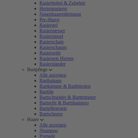
Rasierhobel & Zubehör
Herrenrasierer
Nasenhaarentfernung
Pre-Shave
Rasiergel
Rasiermesser
Rasierpinsel
Rasierschale
Rasierschaum
Rasierseife
Rasiersets Herren
Rasierständer
Bartpflege
Alle anzeigen
Bartbalsam
Bartkämme & Bartbürsten
Bartöle
Bartschneider & Barttrimmer
Bartseife & Bartshampoo
Bartpflegesets
Bartscheren
Haare
Alle anzeigen
Shampoo
Pomade