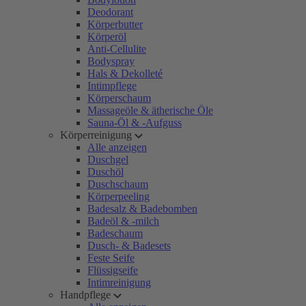
Deodorant
Körperbutter
Körperöl
Anti-Cellulite
Bodyspray
Hals & Dekolleté
Intimpflege
Körperschaum
Massageöle & ätherische Öle
Sauna-Öl & -Aufguss
Körperreinigung
Alle anzeigen
Duschgel
Duschöl
Duschschaum
Körperpeeling
Badesalz & Badebomben
Badeöl & -milch
Badeschaum
Dusch- & Badesets
Feste Seife
Flüssigseife
Intimreinigung
Handpflege