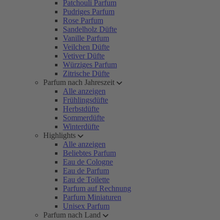
Patchouli Parfum
Pudriges Parfum
Rose Parfum
Sandelholz Düfte
Vanille Parfum
Veilchen Düfte
Vetiver Düfte
Würziges Parfum
Zitrische Düfte
Parfum nach Jahreszeit
Alle anzeigen
Frühlingsdüfte
Herbstdüfte
Sommerdüfte
Winterdüfte
Highlights
Alle anzeigen
Beliebtes Parfum
Eau de Cologne
Eau de Parfum
Eau de Toilette
Parfum auf Rechnung
Parfum Miniaturen
Unisex Parfum
Parfum nach Land