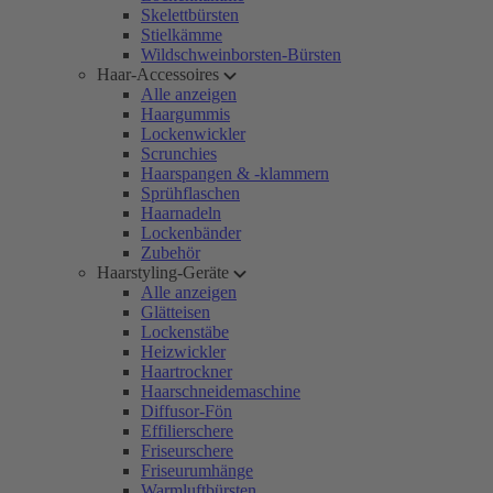
Skelettbürsten
Stielkämme
Wildschweinborsten-Bürsten
Haar-Accessoires
Alle anzeigen
Haargummis
Lockenwickler
Scrunchies
Haarspangen & -klammern
Sprühflaschen
Haarnadeln
Lockenbänder
Zubehör
Haarstyling-Geräte
Alle anzeigen
Glätteisen
Lockenstäbe
Heizwickler
Haartrockner
Haarschneidemaschine
Diffusor-Fön
Effilierschere
Friseurschere
Friseurumhänge
Warmluftbürsten