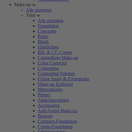
Make-up
Alle anzeigen
Teint
Alle anzeigen
Foundation
Concealer
Puder
Blush
Highlighter
BB- & CC-Cream
Camouflage Make-up
Color Corrector
Contouring
Contouring Paletten
Fixing Spray & Fixierpuder
Make-up Entferner
Mineralpuder
Primer
Abdeckprodukte
Accessoires
Anti-Aging Make-up
Bronzer
Compact-Foundation
Creme-Foundation
Effektprodukte