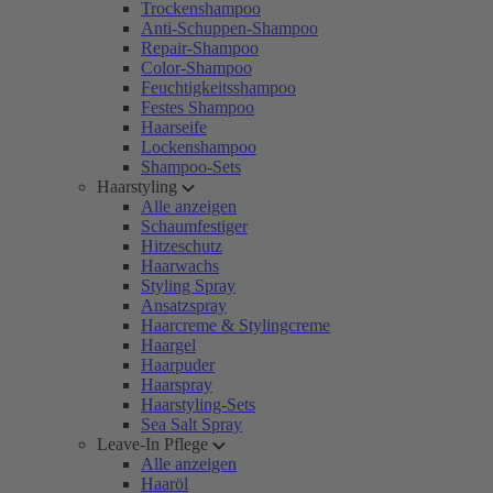
Trockenshampoo
Anti-Schuppen-Shampoo
Repair-Shampoo
Color-Shampoo
Feuchtigkeitsshampoo
Festes Shampoo
Haarseife
Lockenshampoo
Shampoo-Sets
Haarstyling
Alle anzeigen
Schaumfestiger
Hitzeschutz
Haarwachs
Styling Spray
Ansatzspray
Haarcreme & Stylingcreme
Haargel
Haarpuder
Haarspray
Haarstyling-Sets
Sea Salt Spray
Leave-In Pflege
Alle anzeigen
Haaröl