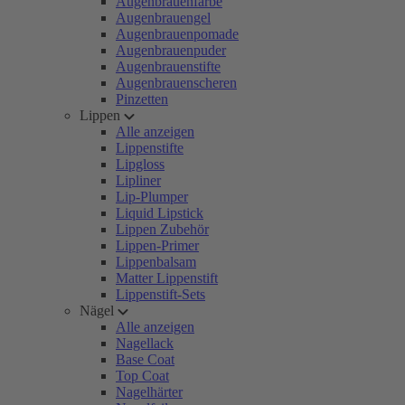
Augenbrauenfarbe
Augenbrauengel
Augenbrauenpomade
Augenbrauenpuder
Augenbrauenstifte
Augenbrauenscheren
Pinzetten
Lippen
Alle anzeigen
Lippenstifte
Lipgloss
Lipliner
Lip-Plumper
Liquid Lipstick
Lippen Zubehör
Lippen-Primer
Lippenbalsam
Matter Lippenstift
Lippenstift-Sets
Nägel
Alle anzeigen
Nagellack
Base Coat
Top Coat
Nagelhärter