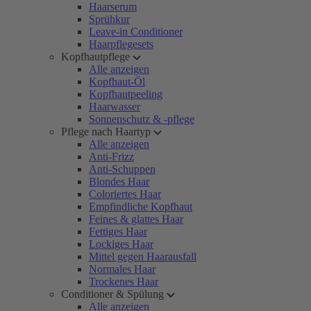
Haarserum
Sprühkur
Leave-in Conditioner
Haarpflegesets
Kopfhautpflege
Alle anzeigen
Kopfhaut-Öl
Kopfhautpeeling
Haarwasser
Sonnenschutz & -pflege
Pflege nach Haartyp
Alle anzeigen
Anti-Frizz
Anti-Schuppen
Blondes Haar
Coloriertes Haar
Empfindliche Kopfhaut
Feines & glattes Haar
Fettiges Haar
Lockiges Haar
Mittel gegen Haarausfall
Normales Haar
Trockenes Haar
Conditioner & Spülung
Alle anzeigen