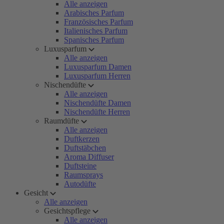
Alle anzeigen
Arabisches Parfum
Französisches Parfum
Italienisches Parfum
Spanisches Parfum
Luxusparfum
Alle anzeigen
Luxusparfum Damen
Luxusparfum Herren
Nischendüfte
Alle anzeigen
Nischendüfte Damen
Nischendüfte Herren
Raumdüfte
Alle anzeigen
Duftkerzen
Duftstäbchen
Aroma Diffuser
Duftsteine
Raumsprays
Autodüfte
Gesicht
Alle anzeigen
Gesichtspflege
Alle anzeigen