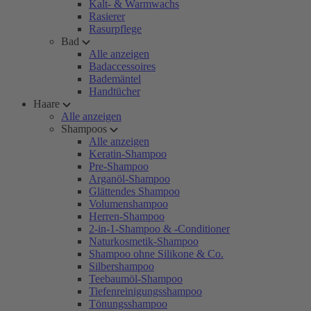
Kalt- & Warmwachs
Rasierer
Rasurpflege
Bad
Alle anzeigen
Badaccessoires
Bademäntel
Handtücher
Haare
Alle anzeigen
Shampoos
Alle anzeigen
Keratin-Shampoo
Pre-Shampoo
Arganöl-Shampoo
Glättendes Shampoo
Volumenshampoo
Herren-Shampoo
2-in-1-Shampoo & -Conditioner
Naturkosmetik-Shampoo
Shampoo ohne Silikone & Co.
Silbershampoo
Teebaumöl-Shampoo
Tiefenreinigungsshampoo
Tönungsshampoo