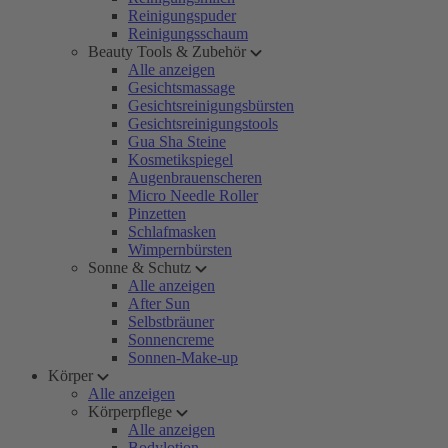
Reinigungspuder
Reinigungsschaum
Beauty Tools & Zubehör
Alle anzeigen
Gesichtsmassage
Gesichtsreinigungsbürsten
Gesichtsreinigungstools
Gua Sha Steine
Kosmetikspiegel
Augenbrauenscheren
Micro Needle Roller
Pinzetten
Schlafmasken
Wimpernbürsten
Sonne & Schutz
Alle anzeigen
After Sun
Selbstbräuner
Sonnencreme
Sonnen-Make-up
Körper
Alle anzeigen
Körperpflege
Alle anzeigen
Bodylotion