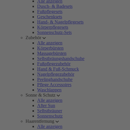
Alle anzeigen
Dusch- & Badesets
Fußpflegesets
Geschenksets
Hand- & Nagelpflegesets
Körperpflegesets
Sonnenschutz-Sets
Zubehör
Alle anzeigen
Körperbürsten
Massagebürsten
Selbstbräungshandschuhe
Fußpflegezubehör
Hand & Fuß-Schmuck
Nagelpflegezubehör
Peelinghandschuhe
Pflege Accessoires
Waschlappen
Sonne & Schutz
Alle anzeigen
After Sun
Selbstbräuner
Sonnenschutz
Haarentfernung
Alle anzeigen