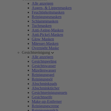
Alle anzeigen
Augen- & Lippenmasken
Feuchtigkeitsmasken
Reinigungsmasken
Schlammmasken
Tuchmasken
Anti-Aging-Masken
Anti-Pickel-Masken
Glow Masken
Mitesser-Masken
Overnight Maske
Gesichtsreinigung
Alle anzeigen
Gesichtspeeling
Gesichtswasser
Mizellenwasser
Reinigungsgel
Reinigungsöl
Abschminkpads
Abschminktücher
Gesichtsreinigungssets
Gesichtsseife
Make-up-Entferner
Reinigungscreme
Reinigungsmilch