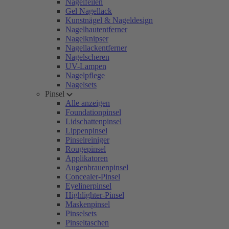
Nagelfeilen
Gel Nagellack
Kunstnägel & Nageldesign
Nagelhautentferner
Nagelknipser
Nagellackentferner
Nagelscheren
UV-Lampen
Nagelpflege
Nagelsets
Pinsel
Alle anzeigen
Foundationpinsel
Lidschattenpinsel
Lippenpinsel
Pinselreiniger
Rougepinsel
Applikatoren
Augenbrauenpinsel
Concealer-Pinsel
Eyelinerpinsel
Highlighter-Pinsel
Maskenpinsel
Pinselsets
Pinseltaschen