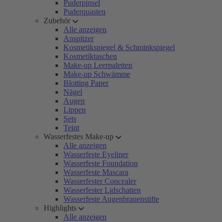
Puderpinsel
Puderquasten
Zubehör
Alle anzeigen
Anspitzer
Kosmetikspiegel & Schminkspiegel
Kosmetiktaschen
Make-up Leerpaletten
Make-up Schwämme
Blotting Paper
Nägel
Augen
Lippen
Sets
Teint
Wasserfestes Make-up
Alle anzeigen
Wasserfeste Eyeliner
Wasserfeste Foundation
Wasserfeste Mascara
Wasserfester Concealer
Wasserfester Lidschatten
Wasserfeste Augenbrauenstifte
Highlights
Alle anzeigen