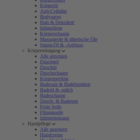
Körperöl
Anti-Cellulite
Bodyspray
Hals & Dekolleté
Intimpflege
Körperschaum
Massageöle & ätherische Öle
Sauna-Öl & -Aufguss
Körperreinigung
Alle anzeigen
Duschgel
Duschöl
Duschschaum
Körperpeeling
Badesalz & Badebomben
Badeöl & -milch
Badeschaum
Dusch- & Badesets
Feste Seife
Flüssigseife
Intimreinigung
Handpflege
Alle anzeigen
Handcreme