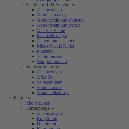
Beauty Tools & Zubehör
Alle anzeigen
Gesichtsmassage
Gesichtsreinigungsbürsten
Gesichtsreinigungstools
Gua Sha Steine
Kosmetikspiegel
Augenbrauenscheren
Micro Needle Roller
Pinzetten
Schlafmasken
Wimpernbürsten
Sonne & Schutz
Alle anzeigen
After Sun
Selbstbräuner
Sonnencreme
Sonnen-Make-up
Körper
Alle anzeigen
Körperpflege
Alle anzeigen
Bodylotion
Deodorant
Körperbutter