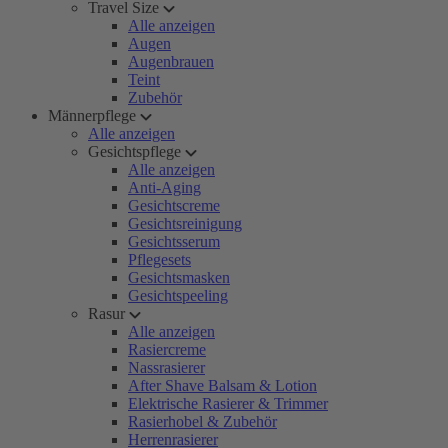
Travel Size
Alle anzeigen
Augen
Augenbrauen
Teint
Zubehör
Männerpflege
Alle anzeigen
Gesichtspflege
Alle anzeigen
Anti-Aging
Gesichtscreme
Gesichtsreinigung
Gesichtsserum
Pflegesets
Gesichtsmasken
Gesichtspeeling
Rasur
Alle anzeigen
Rasiercreme
Nassrasierer
After Shave Balsam & Lotion
Elektrische Rasierer & Trimmer
Rasierhobel & Zubehör
Herrenrasierer