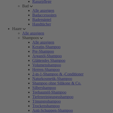
Rasurpflege
Bad
Alle anzeigen
Badaccessoires
Bademäntel
Handtücher
Haare
Alle anzeigen
Shampoos
Alle anzeigen
Keratin-Shampoo
Pre-Shampoo
Arganöl-Shampoo
Glättendes Shampoo
Volumenshampoo
Herren-Shampoo
2-in-1-Shampoo & -Conditioner
Naturkosmetik-Shampoo
Shampoo ohne Silikone & Co.
Silbershampoo
Teebaumöl-Shampoo
Tiefenreinigungsshampoo
Tönungsshampoo
Trockenshampoo
Anti-Schuppen-Shampoo