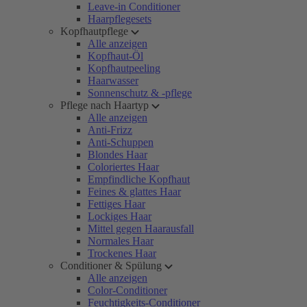
Leave-in Conditioner
Haarpflegesets
Kopfhautpflege
Alle anzeigen
Kopfhaut-Öl
Kopfhautpeeling
Haarwasser
Sonnenschutz & -pflege
Pflege nach Haartyp
Alle anzeigen
Anti-Frizz
Anti-Schuppen
Blondes Haar
Coloriertes Haar
Empfindliche Kopfhaut
Feines & glattes Haar
Fettiges Haar
Lockiges Haar
Mittel gegen Haarausfall
Normales Haar
Trockenes Haar
Conditioner & Spülung
Alle anzeigen
Color-Conditioner
Feuchtigkeits-Conditioner