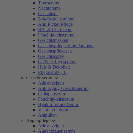
Tagescreme
Nachtcreme
Gesichtsöl
24h-Gesichtspflege
Anti-Pickel-Pflege
BB- & CC-Cream
Feuchtigkeitscreme
Gesichtsmasken
Gesichtspflege ohne Parabene
Gesichtspflegesets
Gesichtsspray
Getönte Tagescreme
Hals & Dekolleté
Pflege mit Q10
Gesichtsserum
Alle anzeigen
Anti-Aging-Gesichtsserum
Collagenserum
Feuchtigkeitsserum
Hyaluronsäure-Serum
Vitamin C Serum
Ampullen
Augenpflege
Alle anzeigen
Augenbrauenserum