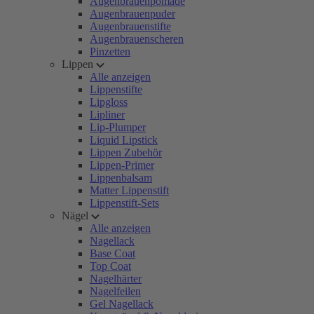
Augenbrauenpomade
Augenbrauenpuder
Augenbrauenstifte
Augenbrauenscheren
Pinzetten
Lippen
Alle anzeigen
Lippenstifte
Lipgloss
Lipliner
Lip-Plumper
Liquid Lipstick
Lippen Zubehör
Lippen-Primer
Lippenbalsam
Matter Lippenstift
Lippenstift-Sets
Nägel
Alle anzeigen
Nagellack
Base Coat
Top Coat
Nagelhärter
Nagelfeilen
Gel Nagellack