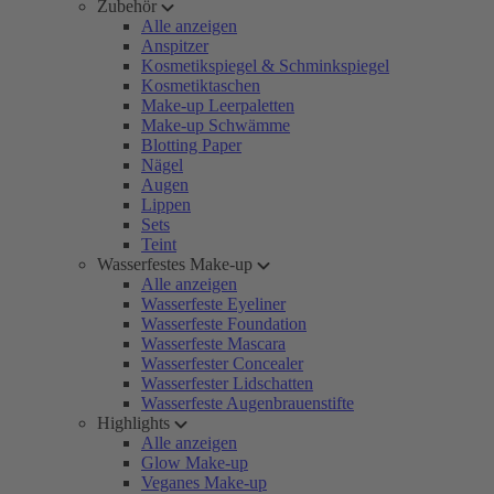
Zubehör
Alle anzeigen
Anspitzer
Kosmetikspiegel & Schminkspiegel
Kosmetiktaschen
Make-up Leerpaletten
Make-up Schwämme
Blotting Paper
Nägel
Augen
Lippen
Sets
Teint
Wasserfestes Make-up
Alle anzeigen
Wasserfeste Eyeliner
Wasserfeste Foundation
Wasserfeste Mascara
Wasserfester Concealer
Wasserfester Lidschatten
Wasserfeste Augenbrauenstifte
Highlights
Alle anzeigen
Glow Make-up
Veganes Make-up