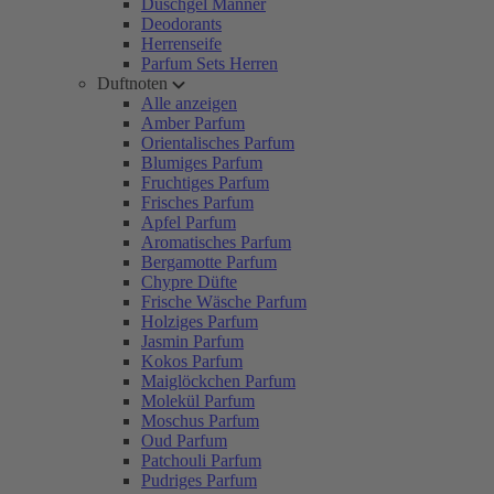
Duschgel Männer
Deodorants
Herrenseife
Parfum Sets Herren
Duftnoten
Alle anzeigen
Amber Parfum
Orientalisches Parfum
Blumiges Parfum
Fruchtiges Parfum
Frisches Parfum
Apfel Parfum
Aromatisches Parfum
Bergamotte Parfum
Chypre Düfte
Frische Wäsche Parfum
Holziges Parfum
Jasmin Parfum
Kokos Parfum
Maiglöckchen Parfum
Molekül Parfum
Moschus Parfum
Oud Parfum
Patchouli Parfum
Pudriges Parfum