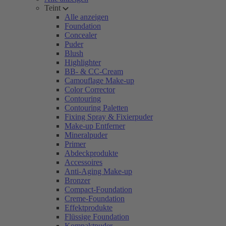
Teint
Alle anzeigen
Foundation
Concealer
Puder
Blush
Highlighter
BB- & CC-Cream
Camouflage Make-up
Color Corrector
Contouring
Contouring Paletten
Fixing Spray & Fixierpuder
Make-up Entferner
Mineralpuder
Primer
Abdeckprodukte
Accessoires
Anti-Aging Make-up
Bronzer
Compact-Foundation
Creme-Foundation
Effektprodukte
Flüssige Foundation
Kompaktpuder