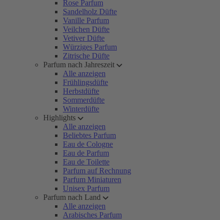
Rose Parfum
Sandelholz Düfte
Vanille Parfum
Veilchen Düfte
Vetiver Düfte
Würziges Parfum
Zitrische Düfte
Parfum nach Jahreszeit
Alle anzeigen
Frühlingsdüfte
Herbstdüfte
Sommerdüfte
Winterdüfte
Highlights
Alle anzeigen
Beliebtes Parfum
Eau de Cologne
Eau de Parfum
Eau de Toilette
Parfum auf Rechnung
Parfum Miniaturen
Unisex Parfum
Parfum nach Land
Alle anzeigen
Arabisches Parfum