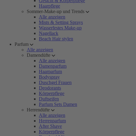
Gesicht & Körperpflege
Haarpflege
Sommer-Make-up und Trends
Alle anzeigen
Mists & Setting Sprays
Wasserfestes Make-up
Nagellack
Beach Hair stylen
Parfum
Alle anzeigen
Damendüfte
Alle anzeigen
Damenparfum
Haarparfum
Bodyspray
Duschgel Frauen
Deodorants
Körperpflege
Duftseifen
Parfum Sets Damen
Herrendüfte
Alle anzeigen
Herrenparfum
After Shave
Körperpflege