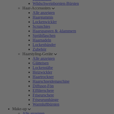
Wildschweinborsten-Bürsten
Haar-Accessoires
Alle anzeigen
Haargummis
Lockenwickler
Scrunchies
Haarspangen & -klammern
Sprühflaschen
Haarnadeln
Lockenbänder
Zubehör
Haarstyling-Geräte
Alle anzeigen
Glätteisen
Lockenstäbe
Heizwickler
Haartrockner
Haarschneidemaschine
Diffusor-Fön
Effilierschere
Friseurschere
Friseurumhänge
Warmluftbürsten
Make-up
Alle anzeigen