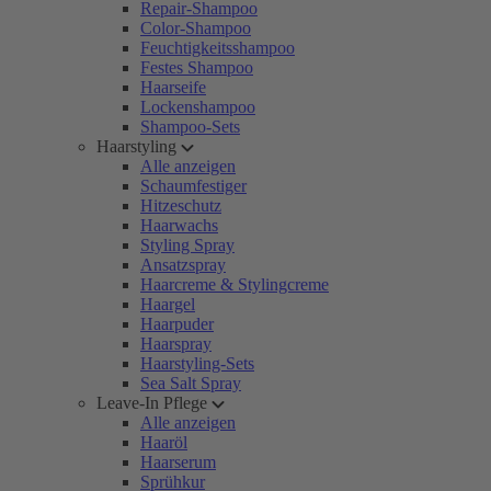
Repair-Shampoo
Color-Shampoo
Feuchtigkeitsshampoo
Festes Shampoo
Haarseife
Lockenshampoo
Shampoo-Sets
Haarstyling
Alle anzeigen
Schaumfestiger
Hitzeschutz
Haarwachs
Styling Spray
Ansatzspray
Haarcreme & Stylingcreme
Haargel
Haarpuder
Haarspray
Haarstyling-Sets
Sea Salt Spray
Leave-In Pflege
Alle anzeigen
Haaröl
Haarserum
Sprühkur