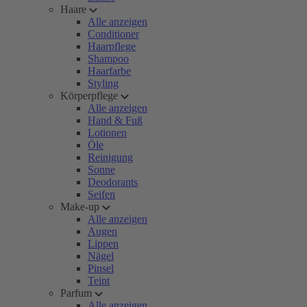
Haare
Alle anzeigen
Conditioner
Haarpflege
Shampoo
Haarfarbe
Styling
Körperpflege
Alle anzeigen
Hand & Fuß
Lotionen
Öle
Reinigung
Sonne
Deodorants
Seifen
Make-up
Alle anzeigen
Augen
Lippen
Nägel
Pinsel
Teint
Parfum
Alle anzeigen