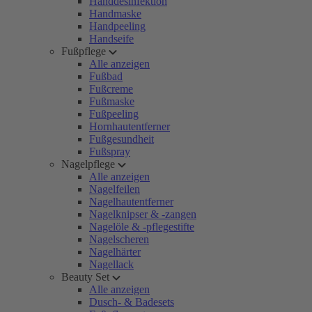
Handdesinfektion
Handmaske
Handpeeling
Handseife
Fußpflege
Alle anzeigen
Fußbad
Fußcreme
Fußmaske
Fußpeeling
Hornhautentferner
Fußgesundheit
Fußspray
Nagelpflege
Alle anzeigen
Nagelfeilen
Nagelhautentferner
Nagelknipser & -zangen
Nagelöle & -pflegestifte
Nagelscheren
Nagelhärter
Nagellack
Beauty Set
Alle anzeigen
Dusch- & Badesets