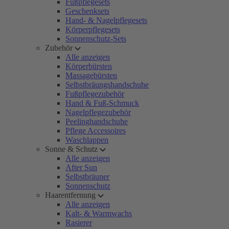
Fußpflegesets
Geschenksets
Hand- & Nagelpflegesets
Körperpflegesets
Sonnenschutz-Sets
Zubehör
Alle anzeigen
Körperbürsten
Massagebürsten
Selbstbräungshandschuhe
Fußpflegezubehör
Hand & Fuß-Schmuck
Nagelpflegezubehör
Peelinghandschuhe
Pflege Accessoires
Waschlappen
Sonne & Schutz
Alle anzeigen
After Sun
Selbstbräuner
Sonnenschutz
Haarentfernung
Alle anzeigen
Kalt- & Warmwachs
Rasierer