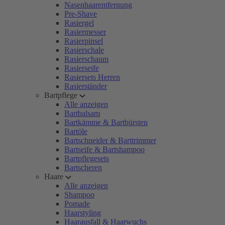
Nasenhaarentfernung
Pre-Shave
Rasiergel
Rasiermesser
Rasierpinsel
Rasierschale
Rasierschaum
Rasierseife
Rasiersets Herren
Rasierständer
Bartpflege
Alle anzeigen
Bartbalsam
Bartkämme & Bartbürsten
Bartöle
Bartschneider & Barttrimmer
Bartseife & Bartshampoo
Bartpflegesets
Bartscheren
Haare
Alle anzeigen
Shampoo
Pomade
Haarstyling
Haarausfall & Haarwuchs