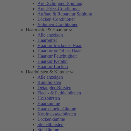
Anti-Schuppen-Spülung
Anti-Frizz-Conditioner
Aufbau & Reparatur Spülung
Locken-Conditioner
Volumen-Conditioner
Haarmaske & Haarkur
Alle anzeigen
Haarbutter
Haarkur trockenes Haar
Haarkur gefärbtes Haar
Haarkur Feuchtigkeit
Haarkur Keratin
Haarkur Locken
Haarbürsten & Kämme
Alle anzeigen
Rundbürsten
Detangler-Bürsten
Flach- & Paddelbürsten
Holzbürsten
Haarkämme
Haarschneidekämme
Kopfmassagebürsten
Lockenkämme
Skelettbürsten
Stielkämme