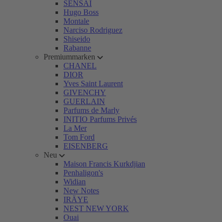
SENSAI
Hugo Boss
Montale
Narciso Rodriguez
Shiseido
Rabanne
Premiummarken
CHANEL
DIOR
Yves Saint Laurent
GIVENCHY
GUERLAIN
Parfums de Marly
INITIO Parfums Privés
La Mer
Tom Ford
EISENBERG
Neu
Maison Francis Kurkdjian
Penhaligon's
Widian
New Notes
IRÄYE
NEST NEW YORK
Ouai