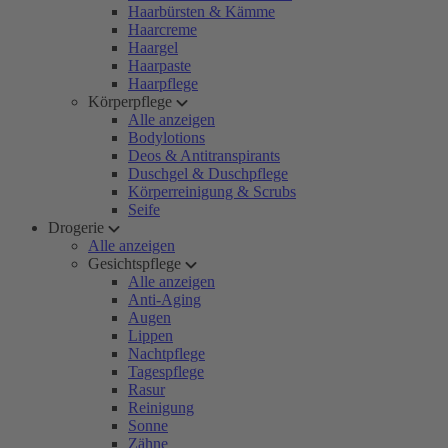
Haarbürsten & Kämme
Haarcreme
Haargel
Haarpaste
Haarpflege
Körperpflege
Alle anzeigen
Bodylotions
Deos & Antitranspirants
Duschgel & Duschpflege
Körperreinigung & Scrubs
Seife
Drogerie
Alle anzeigen
Gesichtspflege
Alle anzeigen
Anti-Aging
Augen
Lippen
Nachtpflege
Tagespflege
Rasur
Reinigung
Sonne
Zähne