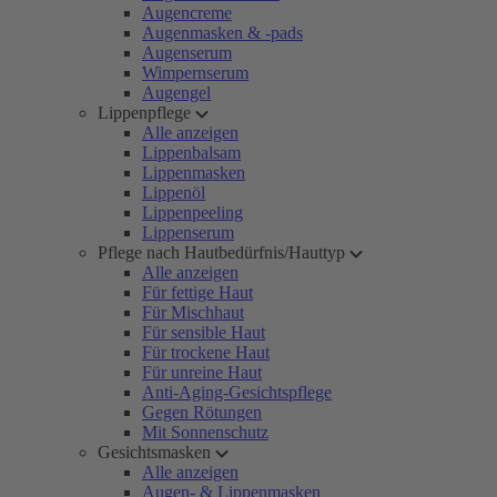
Augencreme
Augenmasken & -pads
Augenserum
Wimpernserum
Augengel
Lippenpflege
Alle anzeigen
Lippenbalsam
Lippenmasken
Lippenöl
Lippenpeeling
Lippenserum
Pflege nach Hautbedürfnis/Hauttyp
Alle anzeigen
Für fettige Haut
Für Mischhaut
Für sensible Haut
Für trockene Haut
Für unreine Haut
Anti-Aging-Gesichtspflege
Gegen Rötungen
Mit Sonnenschutz
Gesichtsmasken
Alle anzeigen
Augen- & Lippenmasken