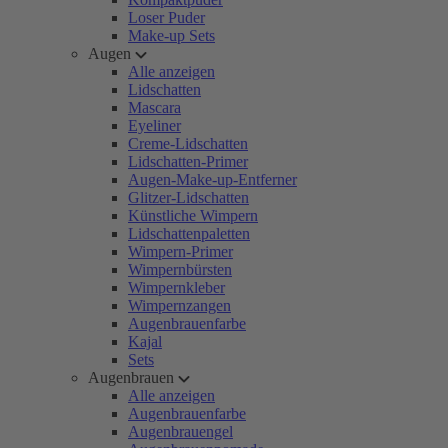
Loser Puder
Make-up Sets
Augen
Alle anzeigen
Lidschatten
Mascara
Eyeliner
Creme-Lidschatten
Lidschatten-Primer
Augen-Make-up-Entferner
Glitzer-Lidschatten
Künstliche Wimpern
Lidschattenpaletten
Wimpern-Primer
Wimpernbürsten
Wimpernkleber
Wimpernzangen
Augenbrauenfarbe
Kajal
Sets
Augenbrauen
Alle anzeigen
Augenbrauenfarbe
Augenbrauengel