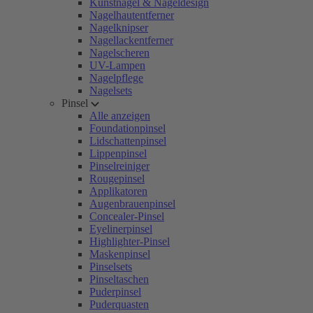
Kunstnägel & Nageldesign
Nagelhautentferner
Nagelknipser
Nagellackentferner
Nagelscheren
UV-Lampen
Nagelpflege
Nagelsets
Pinsel
Alle anzeigen
Foundationpinsel
Lidschattenpinsel
Lippenpinsel
Pinselreiniger
Rougepinsel
Applikatoren
Augenbrauenpinsel
Concealer-Pinsel
Eyelinerpinsel
Highlighter-Pinsel
Maskenpinsel
Pinselsets
Pinseltaschen
Puderpinsel
Puderquasten