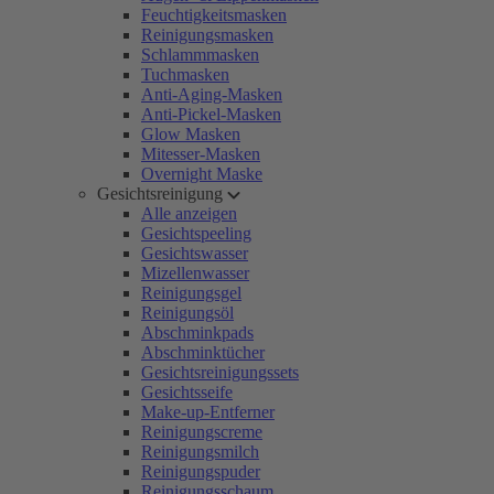
Feuchtigkeitsmasken
Reinigungsmasken
Schlammmasken
Tuchmasken
Anti-Aging-Masken
Anti-Pickel-Masken
Glow Masken
Mitesser-Masken
Overnight Maske
Gesichtsreinigung
Alle anzeigen
Gesichtspeeling
Gesichtswasser
Mizellenwasser
Reinigungsgel
Reinigungsöl
Abschminkpads
Abschminktücher
Gesichtsreinigungssets
Gesichtsseife
Make-up-Entferner
Reinigungscreme
Reinigungsmilch
Reinigungspuder
Reinigungsschaum