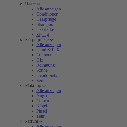
Haare
Alle anzeigen
Conditioner
Haarpflege
Shampoo
Haarfarbe
Styling
Körperpflege
Alle anzeigen
Hand & Fuß
Lotionen
Öle
Reinigung
Sonne
Deodorants
Seifen
Make-up
Alle anzeigen
Augen
Lippen
Nägel
Pinsel
Teint
Parfum
Alle anzeigen