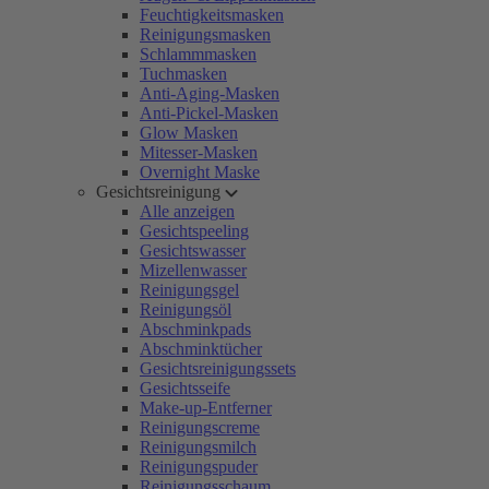
Feuchtigkeitsmasken
Reinigungsmasken
Schlammmasken
Tuchmasken
Anti-Aging-Masken
Anti-Pickel-Masken
Glow Masken
Mitesser-Masken
Overnight Maske
Gesichtsreinigung
Alle anzeigen
Gesichtspeeling
Gesichtswasser
Mizellenwasser
Reinigungsgel
Reinigungsöl
Abschminkpads
Abschminktücher
Gesichtsreinigungssets
Gesichtsseife
Make-up-Entferner
Reinigungscreme
Reinigungsmilch
Reinigungspuder
Reinigungsschaum