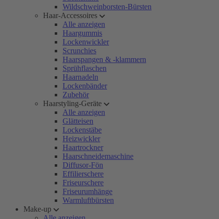
Wildschweinborsten-Bürsten
Haar-Accessoires
Alle anzeigen
Haargummis
Lockenwickler
Scrunchies
Haarspangen & -klammern
Sprühflaschen
Haarnadeln
Lockenbänder
Zubehör
Haarstyling-Geräte
Alle anzeigen
Glätteisen
Lockenstäbe
Heizwickler
Haartrockner
Haarschneidemaschine
Diffusor-Fön
Effilierschere
Friseurschere
Friseurumhänge
Warmluftbürsten
Make-up
Alle anzeigen