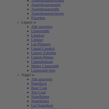
Augenbrauenpomade
Augenbrauenpuder
Augenbrauenstifte
Augenbrauenscheren
Pinzetten
Lippen
Alle anzeigen
Lippenstifte
Lipgloss
Lipliner
Lip-Plumper
Liquid Lipstick
Lippen Zubehör
Lippen-Primer
Lippenbalsam
Matter Lippenstift
Lippenstift-Sets
Nägel
Alle anzeigen
Nagellack
Base Coat
Top Coat
Nagelhärter
Nagelfeilen
Gel Nagellack