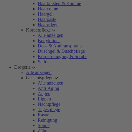
Haarbürsten & Kämme
Haarcreme
Haargel
Haarpaste
Haarpflege
Körperpflege
Alle anzeigen
Bodylotions
Deos & Antitranspirants
Duschgel & Duschpflege
Körperreinigung & Scrubs
Seife
Drogerie
Alle anzeigen
Gesichtspflege
Alle anzeigen
Anti-Aging
Augen
Lippen
Nachtpflege
Tagespflege
Rasur
Reinigung
Sonne
Zähne