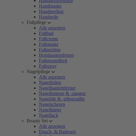
Handdesinfektion
Handmaske
Handpeeling
Handseife
Fußpflege
Alle anzeigen
Fußbad
Fußcreme
Fußmaske
Fußpeeling
Hornhautentferner
Fußgesundheit
Fußspray
Nagelpflege
Alle anzeigen
Nagelfeilen
Nagelhautentferner
Nagelknipser & -zangen
Nagelöle & -pflegestifte
Nagelscheren
Nagelhärter
Nagellack
Beauty Set
Alle anzeigen
Dusch- & Badesets