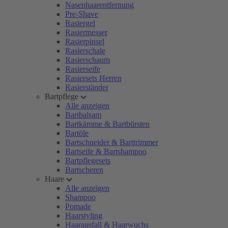
Nasenhaarentfernung
Pre-Shave
Rasiergel
Rasiermesser
Rasierpinsel
Rasierschale
Rasierschaum
Rasierseife
Rasiersets Herren
Rasierständer
Bartpflege
Alle anzeigen
Bartbalsam
Bartkämme & Bartbürsten
Bartöle
Bartschneider & Barttrimmer
Bartseife & Bartshampoo
Bartpflegesets
Bartscheren
Haare
Alle anzeigen
Shampoo
Pomade
Haarstyling
Haarausfall & Haarwuchs