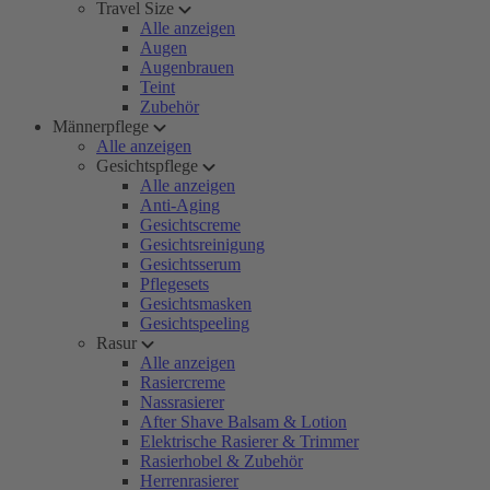
Travel Size
Alle anzeigen
Augen
Augenbrauen
Teint
Zubehör
Männerpflege
Alle anzeigen
Gesichtspflege
Alle anzeigen
Anti-Aging
Gesichtscreme
Gesichtsreinigung
Gesichtsserum
Pflegesets
Gesichtsmasken
Gesichtspeeling
Rasur
Alle anzeigen
Rasiercreme
Nassrasierer
After Shave Balsam & Lotion
Elektrische Rasierer & Trimmer
Rasierhobel & Zubehör
Herrenrasierer