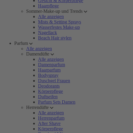
Gesicht & Körperpflege
Haarpflege
Sommer-Make-up und Trends
Alle anzeigen
Mists & Setting Sprays
Wasserfestes Make-up
Nagellack
Beach Hair stylen
Parfum
Alle anzeigen
Damendüfte
Alle anzeigen
Damenparfum
Haarparfum
Bodyspray
Duschgel Frauen
Deodorants
Körperpflege
Duftseifen
Parfum Sets Damen
Herrendüfte
Alle anzeigen
Herrenparfum
After Shave
Körperpflege