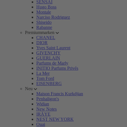
SENSAI
Hugo Boss
Montale
Narciso Rodriguez
Shiseido
Rabanne
Premiummarken
CHANEL
DIOR
Yves Saint Laurent
GIVENCHY
GUERLAIN
Parfums de Marly
INITIO Parfums Privés
La Mer
Tom Ford
EISENBERG
Neu
Maison Francis Kurkdjian
Penhaligon's
Widian
New Notes
IRÄYE
NEST NEW YORK
Ouai