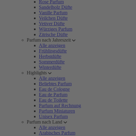
Rose Parfum
Sandelholz Düfte
Vanille Parfum
Veilchen Düfte
Vetiver Düfte
Würziges Parfum
Zitrische Düfte
Parfum nach Jahreszeit
Alle anzeigen
Frühlingsdüfte
Herbstdüfte
Sommerdüfte
Winterdüfte
Highlights
Alle anzeigen
Beliebtes Parfum
Eau de Cologne
Eau de Parfum
Eau de Toilette
Parfum auf Rechnung
Parfum Miniaturen
Unisex Parfum
Parfum nach Land
Alle anzeigen
Arabisches Parfum