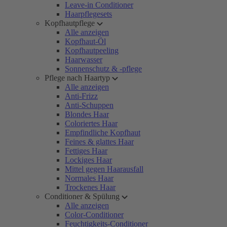
Leave-in Conditioner
Haarpflegesets
Kopfhautpflege
Alle anzeigen
Kopfhaut-Öl
Kopfhautpeeling
Haarwasser
Sonnenschutz & -pflege
Pflege nach Haartyp
Alle anzeigen
Anti-Frizz
Anti-Schuppen
Blondes Haar
Coloriertes Haar
Empfindliche Kopfhaut
Feines & glattes Haar
Fettiges Haar
Lockiges Haar
Mittel gegen Haarausfall
Normales Haar
Trockenes Haar
Conditioner & Spülung
Alle anzeigen
Color-Conditioner
Feuchtigkeits-Conditioner