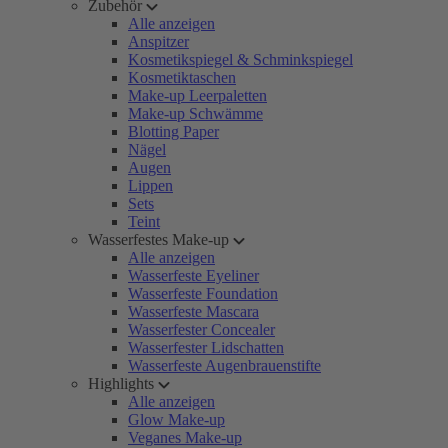
Zubehör
Alle anzeigen
Anspitzer
Kosmetikspiegel & Schminkspiegel
Kosmetiktaschen
Make-up Leerpaletten
Make-up Schwämme
Blotting Paper
Nägel
Augen
Lippen
Sets
Teint
Wasserfestes Make-up
Alle anzeigen
Wasserfeste Eyeliner
Wasserfeste Foundation
Wasserfeste Mascara
Wasserfester Concealer
Wasserfester Lidschatten
Wasserfeste Augenbrauenstifte
Highlights
Alle anzeigen
Glow Make-up
Veganes Make-up