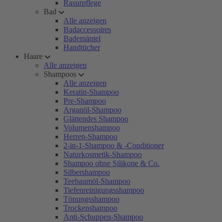
Rasurpflege
Bad
Alle anzeigen
Badaccessoires
Bademäntel
Handtücher
Haare
Alle anzeigen
Shampoos
Alle anzeigen
Keratin-Shampoo
Pre-Shampoo
Arganöl-Shampoo
Glättendes Shampoo
Volumenshampoo
Herren-Shampoo
2-in-1-Shampoo & -Conditioner
Naturkosmetik-Shampoo
Shampoo ohne Silikone & Co.
Silbershampoo
Teebaumöl-Shampoo
Tiefenreinigungsshampoo
Tönungsshampoo
Trockenshampoo
Anti-Schuppen-Shampoo