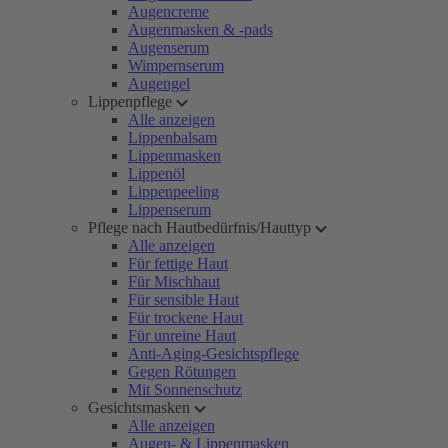
Augencreme
Augenmasken & -pads
Augenserum
Wimpernserum
Augengel
Lippenpflege
Alle anzeigen
Lippenbalsam
Lippenmasken
Lippenöl
Lippenpeeling
Lippenserum
Pflege nach Hautbedürfnis/Hauttyp
Alle anzeigen
Für fettige Haut
Für Mischhaut
Für sensible Haut
Für trockene Haut
Für unreine Haut
Anti-Aging-Gesichtspflege
Gegen Rötungen
Mit Sonnenschutz
Gesichtsmasken
Alle anzeigen
Augen- & Lippenmasken