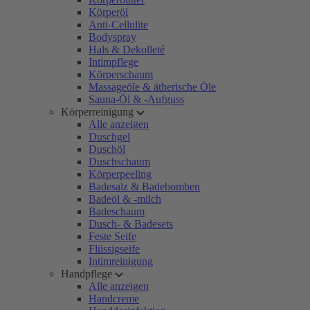
Körperöl
Anti-Cellulite
Bodyspray
Hals & Dekolleté
Intimpflege
Körperschaum
Massageöle & ätherische Öle
Sauna-Öl & -Aufguss
Körperreinigung
Alle anzeigen
Duschgel
Duschöl
Duschschaum
Körperpeeling
Badesalz & Badebomben
Badeöl & -milch
Badeschaum
Dusch- & Badesets
Feste Seife
Flüssigseife
Intimreinigung
Handpflege
Alle anzeigen
Handcreme