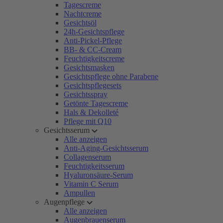
Tagescreme
Nachtcreme
Gesichtsöl
24h-Gesichtspflege
Anti-Pickel-Pflege
BB- & CC-Cream
Feuchtigkeitscreme
Gesichtsmasken
Gesichtspflege ohne Parabene
Gesichtspflegesets
Gesichtsspray
Getönte Tagescreme
Hals & Dekolleté
Pflege mit Q10
Gesichtsserum
Alle anzeigen
Anti-Aging-Gesichtsserum
Collagenserum
Feuchtigkeitsserum
Hyaluronsäure-Serum
Vitamin C Serum
Ampullen
Augenpflege
Alle anzeigen
Augenbrauenserum