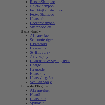
Repair-Shampoo
Color-Shampoo
Feuchtigkeitsshampoo
Festes Shampoo
Haarseife
Lockenshampoo
Shampoo-Sets
Haarstyling
Alle anzeigen
Schaumfestiger
Hitzeschutz
Haarwachs
Styling Spray
Ansatzspray
Haarcreme & Stylingcreme
Haargel
Haarpuder
Haarspray
Haarstyling-Sets
Sea Salt Spray
Leave-In Pflege
Alle anzeigen
Haaröl
Haarserum
Sprühkur