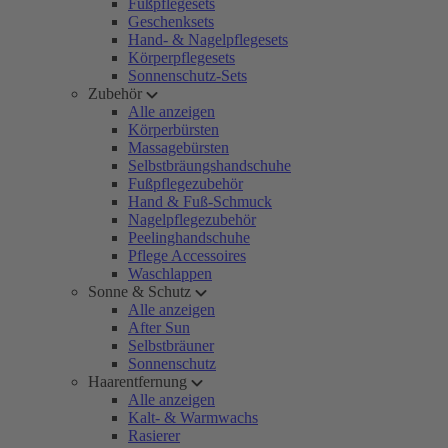
Fußpflegesets
Geschenksets
Hand- & Nagelpflegesets
Körperpflegesets
Sonnenschutz-Sets
Zubehör
Alle anzeigen
Körperbürsten
Massagebürsten
Selbstbräungshandschuhe
Fußpflegezubehör
Hand & Fuß-Schmuck
Nagelpflegezubehör
Peelinghandschuhe
Pflege Accessoires
Waschlappen
Sonne & Schutz
Alle anzeigen
After Sun
Selbstbräuner
Sonnenschutz
Haarentfernung
Alle anzeigen
Kalt- & Warmwachs
Rasierer