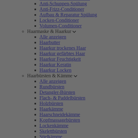
Anti-Schuppen-Spülung
Anti-Frizz-Conditioner
Aufbau & Reparatur Spülung
Locken-Conditioner
Volumen-Conditioner
Haarmaske & Haarkur
Alle anzeigen
Haarbutter
Haarkur trockenes Haar
Haarkur gefärbtes Haar
Haarkur Feuchtigkeit
Haarkur Keratin
Haarkur Locken
Haarbürsten & Kämme
Alle anzeigen
Rundbürsten
Detangler-Bürsten
Flach- & Paddelbürsten
Holzbürsten
Haarkämme
Haarschneidekämme
Kopfmassagebürsten
Lockenkämme
Skelettbürsten
Stielkämme