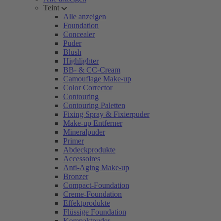
Teint
Alle anzeigen
Foundation
Concealer
Puder
Blush
Highlighter
BB- & CC-Cream
Camouflage Make-up
Color Corrector
Contouring
Contouring Paletten
Fixing Spray & Fixierpuder
Make-up Entferner
Mineralpuder
Primer
Abdeckprodukte
Accessoires
Anti-Aging Make-up
Bronzer
Compact-Foundation
Creme-Foundation
Effektprodukte
Flüssige Foundation
Kompaktpuder