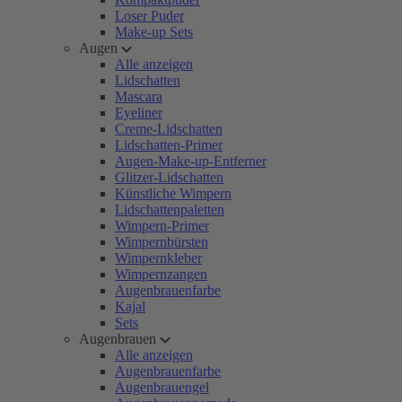
Loser Puder
Make-up Sets
Augen
Alle anzeigen
Lidschatten
Mascara
Eyeliner
Creme-Lidschatten
Lidschatten-Primer
Augen-Make-up-Entferner
Glitzer-Lidschatten
Künstliche Wimpern
Lidschattenpaletten
Wimpern-Primer
Wimpernbürsten
Wimpernkleber
Wimpernzangen
Augenbrauenfarbe
Kajal
Sets
Augenbrauen
Alle anzeigen
Augenbrauenfarbe
Augenbrauengel