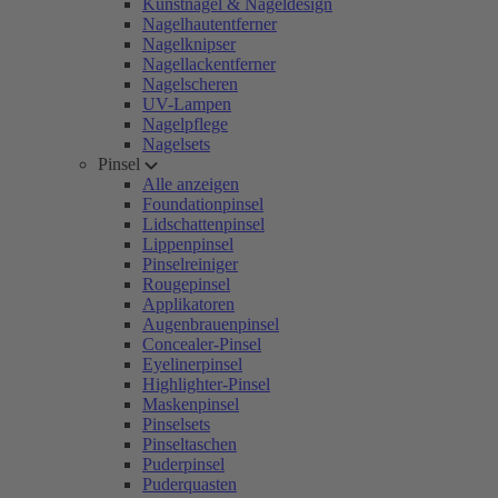
Kunstnägel & Nageldesign
Nagelhautentferner
Nagelknipser
Nagellackentferner
Nagelscheren
UV-Lampen
Nagelpflege
Nagelsets
Pinsel
Alle anzeigen
Foundationpinsel
Lidschattenpinsel
Lippenpinsel
Pinselreiniger
Rougepinsel
Applikatoren
Augenbrauenpinsel
Concealer-Pinsel
Eyelinerpinsel
Highlighter-Pinsel
Maskenpinsel
Pinselsets
Pinseltaschen
Puderpinsel
Puderquasten