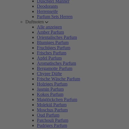
Duschgel Männer
Deodorants
Herrenseife
Parfum Sets Herren
Duftnoten
Alle anzeigen
Amber Parfum
Orientalisches Parfum
Blumiges Parfum
Fruchtiges Parfum
Frisches Parfum
Apfel Parfum
Aromatisches Parfum
Bergamotte Parfum
Chypre Düfte
Frische Wäsche Parfum
Holziges Parfum
Jasmin Parfum
Kokos Parfum
Maiglöckchen Parfum
Molekül Parfum
Moschus Parfum
Oud Parfum
Patchouli Parfum
Pudriges Parfum