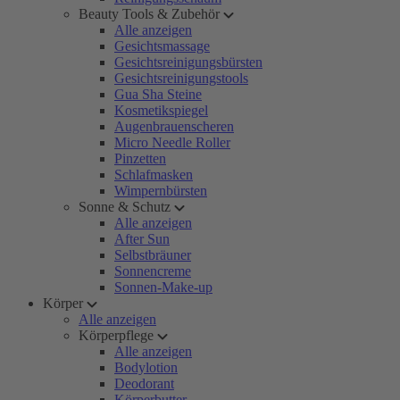
Beauty Tools & Zubehör
Alle anzeigen
Gesichtsmassage
Gesichtsreinigungsbürsten
Gesichtsreinigungstools
Gua Sha Steine
Kosmetikspiegel
Augenbrauenscheren
Micro Needle Roller
Pinzetten
Schlafmasken
Wimpernbürsten
Sonne & Schutz
Alle anzeigen
After Sun
Selbstbräuner
Sonnencreme
Sonnen-Make-up
Körper
Alle anzeigen
Körperpflege
Alle anzeigen
Bodylotion
Deodorant
Körperbutter