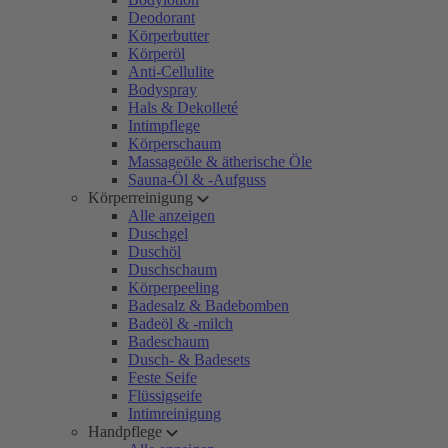
Deodorant
Körperbutter
Körperöl
Anti-Cellulite
Bodyspray
Hals & Dekolleté
Intimpflege
Körperschaum
Massageöle & ätherische Öle
Sauna-Öl & -Aufguss
Körperreinigung
Alle anzeigen
Duschgel
Duschöl
Duschschaum
Körperpeeling
Badesalz & Badebomben
Badeöl & -milch
Badeschaum
Dusch- & Badesets
Feste Seife
Flüssigseife
Intimreinigung
Handpflege