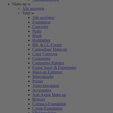
Make-up
Alle anzeigen
Teint
Alle anzeigen
Foundation
Concealer
Puder
Blush
Highlighter
BB- & CC-Cream
Camouflage Make-up
Color Corrector
Contouring
Contouring Paletten
Fixing Spray & Fixierpuder
Make-up Entferner
Mineralpuder
Primer
Abdeckprodukte
Accessoires
Anti-Aging Make-up
Bronzer
Compact-Foundation
Creme-Foundation
Effektprodukte