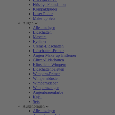
Flüssige Foundation
Kompaktpuder
Loser Puder
Make-up Sets
Augen
Alle anzeigen
Lidschatten
Mascara
Eyeliner
Creme-Lidschatten
Lidschatten-Primer
Augen-Make-up-Entferner
Glitzer-Lidschatten
Künstliche Wimpern
Lidschattenpaletten
Wimpern-Primer
Wimpernbürsten
Wimpernkleber
Wimpernzangen
Augenbrauenfarbe
Kajal
Sets
Augenbrauen
Alle anzeigen