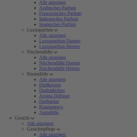
Alle anzeigen
Arabisches Parfum
Französisches Parfum
Italienisches Parfum
Spanisches Parfum
Luxusparfum
Alle anzeigen
Luxusparfum Damen
Luxusparfum Herren
Nischendüfte
Alle anzeigen
Nischendüfte Damen
Nischendüfte Herren
Raumdüfte
Alle anzeigen
Duftkerzen
Duftstäbchen
Aroma Diffuser
Duftsteine
Raumsprays
Autodüfte
Gesicht
Alle anzeigen
Gesichtspflege
Alle anzeigen