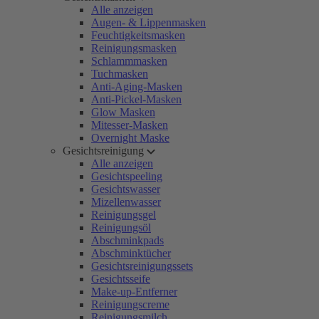
Alle anzeigen
Augen- & Lippenmasken
Feuchtigkeitsmasken
Reinigungsmasken
Schlammmasken
Tuchmasken
Anti-Aging-Masken
Anti-Pickel-Masken
Glow Masken
Mitesser-Masken
Overnight Maske
Gesichtsreinigung
Alle anzeigen
Gesichtspeeling
Gesichtswasser
Mizellenwasser
Reinigungsgel
Reinigungsöl
Abschminkpads
Abschminktücher
Gesichtsreinigungssets
Gesichtsseife
Make-up-Entferner
Reinigungscreme
Reinigungsmilch