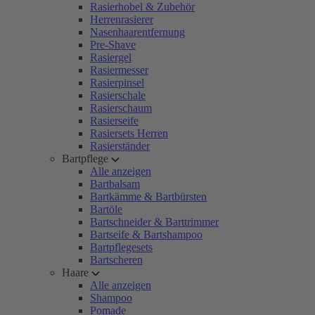
Rasierhobel & Zubehör
Herrenrasierer
Nasenhaarentfernung
Pre-Shave
Rasiergel
Rasiermesser
Rasierpinsel
Rasierschale
Rasierschaum
Rasierseife
Rasiersets Herren
Rasierständer
Bartpflege
Alle anzeigen
Bartbalsam
Bartkämme & Bartbürsten
Bartöle
Bartschneider & Barttrimmer
Bartseife & Bartshampoo
Bartpflegesets
Bartscheren
Haare
Alle anzeigen
Shampoo
Pomade