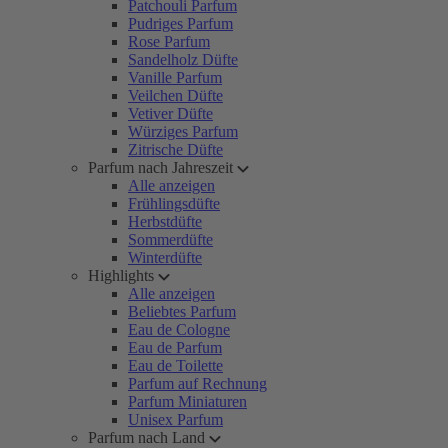
Patchouli Parfum
Pudriges Parfum
Rose Parfum
Sandelholz Düfte
Vanille Parfum
Veilchen Düfte
Vetiver Düfte
Würziges Parfum
Zitrische Düfte
Parfum nach Jahreszeit
Alle anzeigen
Frühlingsdüfte
Herbstdüfte
Sommerdüfte
Winterdüfte
Highlights
Alle anzeigen
Beliebtes Parfum
Eau de Cologne
Eau de Parfum
Eau de Toilette
Parfum auf Rechnung
Parfum Miniaturen
Unisex Parfum
Parfum nach Land