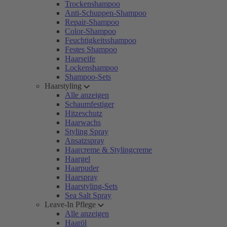
Trockenshampoo
Anti-Schuppen-Shampoo
Repair-Shampoo
Color-Shampoo
Feuchtigkeitsshampoo
Festes Shampoo
Haarseife
Lockenshampoo
Shampoo-Sets
Haarstyling
Alle anzeigen
Schaumfestiger
Hitzeschutz
Haarwachs
Styling Spray
Ansatzspray
Haarcreme & Stylingcreme
Haargel
Haarpuder
Haarspray
Haarstyling-Sets
Sea Salt Spray
Leave-In Pflege
Alle anzeigen
Haaröl