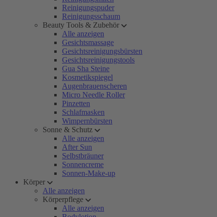
Reinigungspuder
Reinigungsschaum
Beauty Tools & Zubehör
Alle anzeigen
Gesichtsmassage
Gesichtsreinigungsbürsten
Gesichtsreinigungstools
Gua Sha Steine
Kosmetikspiegel
Augenbrauenscheren
Micro Needle Roller
Pinzetten
Schlafmasken
Wimpernbürsten
Sonne & Schutz
Alle anzeigen
After Sun
Selbstbräuner
Sonnencreme
Sonnen-Make-up
Körper
Alle anzeigen
Körperpflege
Alle anzeigen
Bodylotion