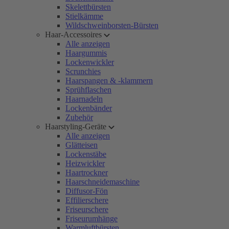
Skelettbürsten
Stielkämme
Wildschweinborsten-Bürsten
Haar-Accessoires
Alle anzeigen
Haargummis
Lockenwickler
Scrunchies
Haarspangen & -klammern
Sprühflaschen
Haarnadeln
Lockenbänder
Zubehör
Haarstyling-Geräte
Alle anzeigen
Glätteisen
Lockenstäbe
Heizwickler
Haartrockner
Haarschneidemaschine
Diffusor-Fön
Effilierschere
Friseurschere
Friseurumhänge
Warmluftbürsten