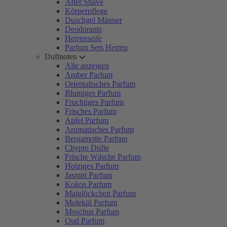
After Shave
Körperpflege
Duschgel Männer
Deodorants
Herrenseife
Parfum Sets Herren
Duftnoten
Alle anzeigen
Amber Parfum
Orientalisches Parfum
Blumiges Parfum
Fruchtiges Parfum
Frisches Parfum
Apfel Parfum
Aromatisches Parfum
Bergamotte Parfum
Chypre Düfte
Frische Wäsche Parfum
Holziges Parfum
Jasmin Parfum
Kokos Parfum
Maiglöckchen Parfum
Molekül Parfum
Moschus Parfum
Oud Parfum