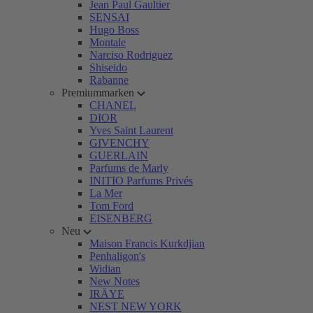
Jean Paul Gaultier
SENSAI
Hugo Boss
Montale
Narciso Rodriguez
Shiseido
Rabanne
Premiummarken
CHANEL
DIOR
Yves Saint Laurent
GIVENCHY
GUERLAIN
Parfums de Marly
INITIO Parfums Privés
La Mer
Tom Ford
EISENBERG
Neu
Maison Francis Kurkdjian
Penhaligon's
Widian
New Notes
IRÄYE
NEST NEW YORK