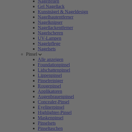
Nagelfeilen
Gel Nagellack
Kunstnägel & Nageldesign
Nagelhautentferner
Nagelknipser
Nagellackentferner
Nagelscheren
UV-Lampen
Nagelpflege
Nagelsets
Pinsel
Alle anzeigen
Foundationpinsel
Lidschattenpinsel
Lippenpinsel
Pinselreiniger
Rougepinsel
Applikatoren
Augenbrauenpinsel
Concealer-Pinsel
Eyelinerpinsel
Highlighter-Pinsel
Maskenpinsel
Pinselsets
Pinseltaschen