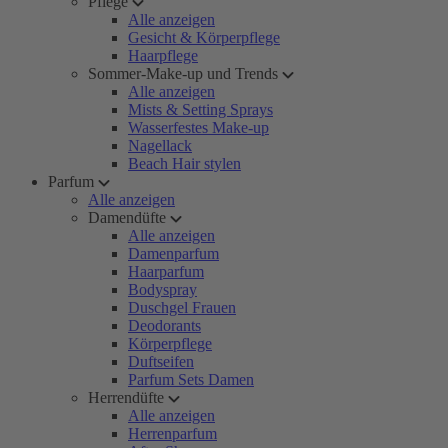
Pflege
Alle anzeigen
Gesicht & Körperpflege
Haarpflege
Sommer-Make-up und Trends
Alle anzeigen
Mists & Setting Sprays
Wasserfestes Make-up
Nagellack
Beach Hair stylen
Parfum
Alle anzeigen
Damendüfte
Alle anzeigen
Damenparfum
Haarparfum
Bodyspray
Duschgel Frauen
Deodorants
Körperpflege
Duftseifen
Parfum Sets Damen
Herrendüfte
Alle anzeigen
Herrenparfum