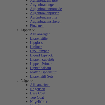
Augenbrauenfarbe
Augenbrauengel
Augenbrauenpomade
Augenbrauenpuder
Augenbrauenstifte
Augenbrauenscheren
Pinzetten
Lippen
Alle anzeigen
Lippenstifte
Lipgloss
Lipliner
Lip-Plumper
Liquid Lipstick
Lippen Zubehör
Lippen-Primer
Lippenbalsam
Matter Lippenstift
Lippenstift-Sets
Nägel
Alle anzeigen
Nagellack
Base Coat
Top Coat
Nagelhärter