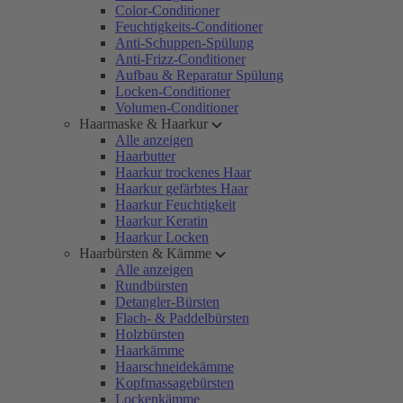
Color-Conditioner
Feuchtigkeits-Conditioner
Anti-Schuppen-Spülung
Anti-Frizz-Conditioner
Aufbau & Reparatur Spülung
Locken-Conditioner
Volumen-Conditioner
Haarmaske & Haarkur
Alle anzeigen
Haarbutter
Haarkur trockenes Haar
Haarkur gefärbtes Haar
Haarkur Feuchtigkeit
Haarkur Keratin
Haarkur Locken
Haarbürsten & Kämme
Alle anzeigen
Rundbürsten
Detangler-Bürsten
Flach- & Paddelbürsten
Holzbürsten
Haarkämme
Haarschneidekämme
Kopfmassagebürsten
Lockenkämme