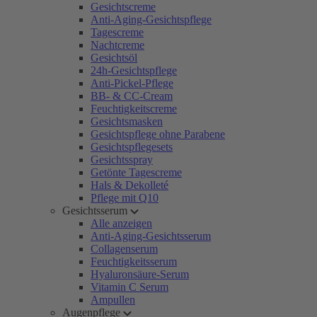
Gesichtscreme
Anti-Aging-Gesichtspflege
Tagescreme
Nachtcreme
Gesichtsöl
24h-Gesichtspflege
Anti-Pickel-Pflege
BB- & CC-Cream
Feuchtigkeitscreme
Gesichtsmasken
Gesichtspflege ohne Parabene
Gesichtspflegesets
Gesichtsspray
Getönte Tagescreme
Hals & Dekolleté
Pflege mit Q10
Gesichtsserum
Alle anzeigen
Anti-Aging-Gesichtsserum
Collagenserum
Feuchtigkeitsserum
Hyaluronsäure-Serum
Vitamin C Serum
Ampullen
Augenpflege