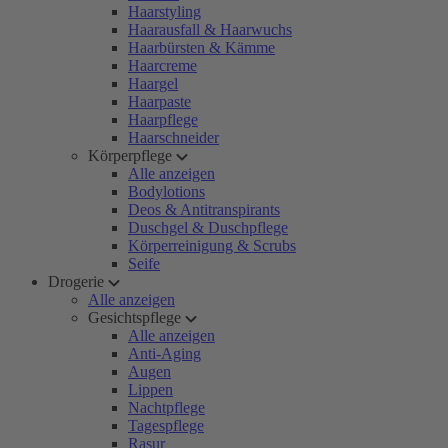
Haarstyling
Haarausfall & Haarwuchs
Haarbürsten & Kämme
Haarcreme
Haargel
Haarpaste
Haarpflege
Haarschneider
Körperpflege
Alle anzeigen
Bodylotions
Deos & Antitranspirants
Duschgel & Duschpflege
Körperreinigung & Scrubs
Seife
Drogerie
Alle anzeigen
Gesichtspflege
Alle anzeigen
Anti-Aging
Augen
Lippen
Nachtpflege
Tagespflege
Rasur