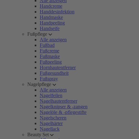
Alle anzeigen
Handcreme
Handdesinfektion
Handmaske
Handpeeling
Handseife
Fußpflege
Alle anzeigen
Fußbad
Fußcreme
Fußmaske
Fußpeeling
Hornhautentferner
Fußgesundheit
Fußspray
Nagelpflege
Alle anzeigen
Nagelfeilen
Nagelhautentferner
Nagelknipser & -zangen
Nagelöle & -pflegestifte
Nagelscheren
Nagelhärter
Nagellack
Beauty Set