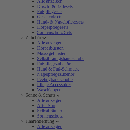
Alle anzeigen
Dusch- & Badesets
Fußpflegesets
Geschenksets
Hand- & Nagelpflegesets
Körperpflegesets
Sonnenschutz-Sets
Zubehör
Alle anzeigen
Körperbürsten
Massagebürsten
Selbstbräungshandschuhe
Fußpflegezubehör
Hand & Fuß-Schmuck
Nagelpflegezubehör
Peelinghandschuhe
Pflege Accessoires
Waschlappen
Sonne & Schutz
Alle anzeigen
After Sun
Selbstbräuner
Sonnenschutz
Haarentfernung
Alle anzeigen