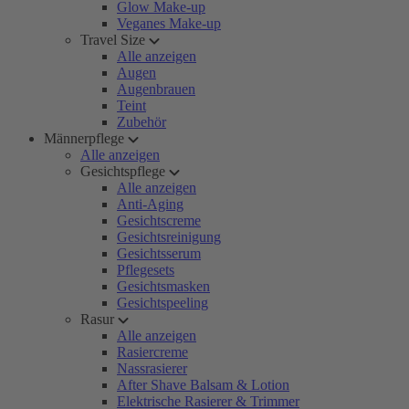
Glow Make-up
Veganes Make-up
Travel Size
Alle anzeigen
Augen
Augenbrauen
Teint
Zubehör
Männerpflege
Alle anzeigen
Gesichtspflege
Alle anzeigen
Anti-Aging
Gesichtscreme
Gesichtsreinigung
Gesichtsserum
Pflegesets
Gesichtsmasken
Gesichtspeeling
Rasur
Alle anzeigen
Rasiercreme
Nassrasierer
After Shave Balsam & Lotion
Elektrische Rasierer & Trimmer