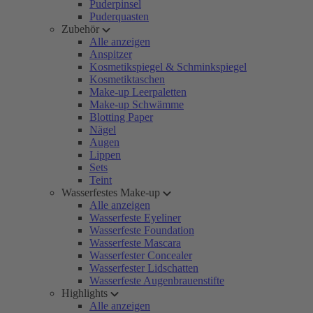
Puderpinsel
Puderquasten
Zubehör
Alle anzeigen
Anspitzer
Kosmetikspiegel & Schminkspiegel
Kosmetiktaschen
Make-up Leerpaletten
Make-up Schwämme
Blotting Paper
Nägel
Augen
Lippen
Sets
Teint
Wasserfestes Make-up
Alle anzeigen
Wasserfeste Eyeliner
Wasserfeste Foundation
Wasserfeste Mascara
Wasserfester Concealer
Wasserfester Lidschatten
Wasserfeste Augenbrauenstifte
Highlights
Alle anzeigen