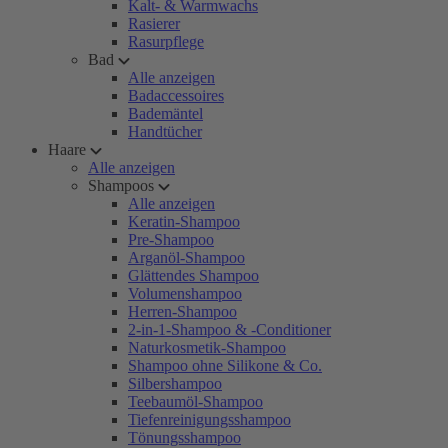
Kalt- & Warmwachs
Rasierer
Rasurpflege
Bad
Alle anzeigen
Badaccessoires
Bademäntel
Handtücher
Haare
Alle anzeigen
Shampoos
Alle anzeigen
Keratin-Shampoo
Pre-Shampoo
Arganöl-Shampoo
Glättendes Shampoo
Volumenshampoo
Herren-Shampoo
2-in-1-Shampoo & -Conditioner
Naturkosmetik-Shampoo
Shampoo ohne Silikone & Co.
Silbershampoo
Teebaumöl-Shampoo
Tiefenreinigungsshampoo
Tönungsshampoo