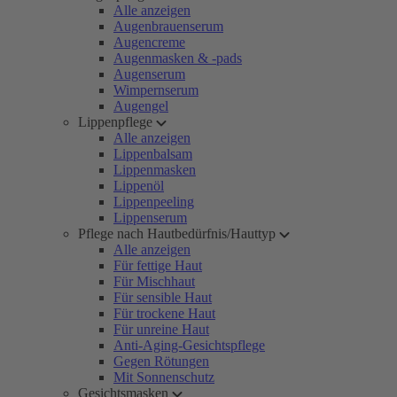
Alle anzeigen
Augenbrauenserum
Augencreme
Augenmasken & -pads
Augenserum
Wimpernserum
Augengel
Lippenpflege
Alle anzeigen
Lippenbalsam
Lippenmasken
Lippenöl
Lippenpeeling
Lippenserum
Pflege nach Hautbedürfnis/Hauttyp
Alle anzeigen
Für fettige Haut
Für Mischhaut
Für sensible Haut
Für trockene Haut
Für unreine Haut
Anti-Aging-Gesichtspflege
Gegen Rötungen
Mit Sonnenschutz
Gesichtsmasken