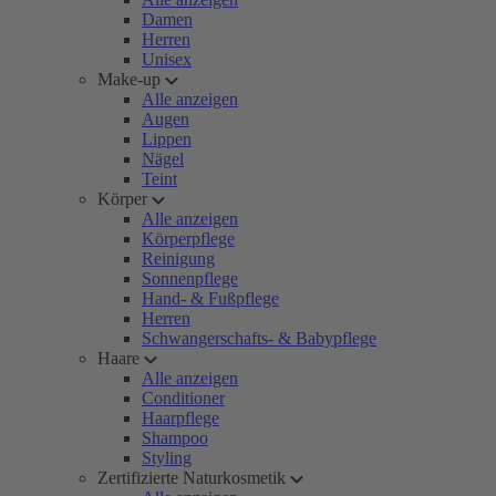
Damen
Herren
Unisex
Make-up
Alle anzeigen
Augen
Lippen
Nägel
Teint
Körper
Alle anzeigen
Körperpflege
Reinigung
Sonnenpflege
Hand- & Fußpflege
Herren
Schwangerschafts- & Babypflege
Haare
Alle anzeigen
Conditioner
Haarpflege
Shampoo
Styling
Zertifizierte Naturkosmetik