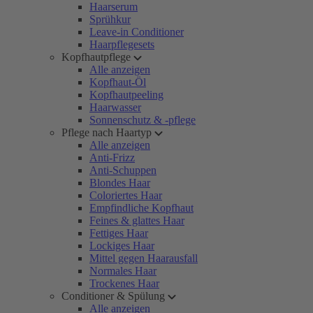
Haarserum
Sprühkur
Leave-in Conditioner
Haarpflegesets
Kopfhautpflege
Alle anzeigen
Kopfhaut-Öl
Kopfhautpeeling
Haarwasser
Sonnenschutz & -pflege
Pflege nach Haartyp
Alle anzeigen
Anti-Frizz
Anti-Schuppen
Blondes Haar
Coloriertes Haar
Empfindliche Kopfhaut
Feines & glattes Haar
Fettiges Haar
Lockiges Haar
Mittel gegen Haarausfall
Normales Haar
Trockenes Haar
Conditioner & Spülung
Alle anzeigen