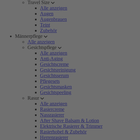
Travel Size
Alle anzeigen
Augen
Augenbrauen
Teint
Zubehör
Männerpflege
Alle anzeigen
Gesichtspflege
Alle anzeigen
Anti-Aging
Gesichtscreme
Gesichtsreinigung
Gesichtsserum
Pflegesets
Gesichtsmasken
Gesichtspeeling
Rasur
Alle anzeigen
Rasiercreme
Nassrasierer
After Shave Balsam & Lotion
Elektrische Rasierer & Trimmer
Rasierhobel & Zubehör
Herrenrasierer