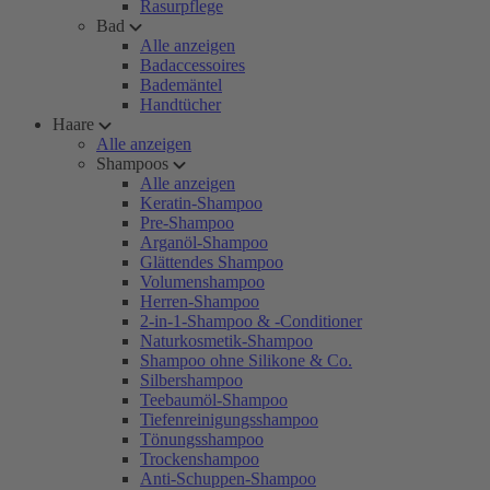
Rasurpflege
Bad
Alle anzeigen
Badaccessoires
Bademäntel
Handtücher
Haare
Alle anzeigen
Shampoos
Alle anzeigen
Keratin-Shampoo
Pre-Shampoo
Arganöl-Shampoo
Glättendes Shampoo
Volumenshampoo
Herren-Shampoo
2-in-1-Shampoo & -Conditioner
Naturkosmetik-Shampoo
Shampoo ohne Silikone & Co.
Silbershampoo
Teebaumöl-Shampoo
Tiefenreinigungsshampoo
Tönungsshampoo
Trockenshampoo
Anti-Schuppen-Shampoo