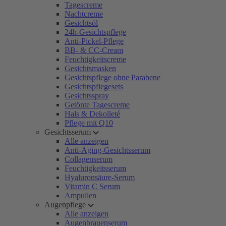
Tagescreme
Nachtcreme
Gesichtsöl
24h-Gesichtspflege
Anti-Pickel-Pflege
BB- & CC-Cream
Feuchtigkeitscreme
Gesichtsmasken
Gesichtspflege ohne Parabene
Gesichtspflegesets
Gesichtsspray
Getönte Tagescreme
Hals & Dekolleté
Pflege mit Q10
Gesichtsserum
Alle anzeigen
Anti-Aging-Gesichtsserum
Collagenserum
Feuchtigkeitsserum
Hyaluronsäure-Serum
Vitamin C Serum
Ampullen
Augenpflege
Alle anzeigen
Augenbrauenserum