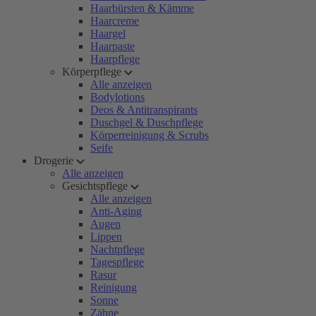
Haarbürsten & Kämme
Haarcreme
Haargel
Haarpaste
Haarpflege
Körperpflege
Alle anzeigen
Bodylotions
Deos & Antitranspirants
Duschgel & Duschpflege
Körperreinigung & Scrubs
Seife
Drogerie
Alle anzeigen
Gesichtspflege
Alle anzeigen
Anti-Aging
Augen
Lippen
Nachtpflege
Tagespflege
Rasur
Reinigung
Sonne
Zähne