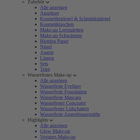
Zubehör
Alle anzeigen
Anspitzer
Kosmetikspiegel & Schminkspiegel
Kosmetiktaschen
Make-up Leerpaletten
Make-up Schwämme
Blotting Paper
Nägel
Augen
Lippen
Sets
Teint
Wasserfestes Make-up
Alle anzeigen
Wasserfeste Eyeliner
Wasserfeste Foundation
Wasserfeste Mascara
Wasserfester Concealer
Wasserfester Lidschatten
Wasserfeste Augenbrauenstifte
Highlights
Alle anzeigen
Glow Make-up
Veganes Make-up