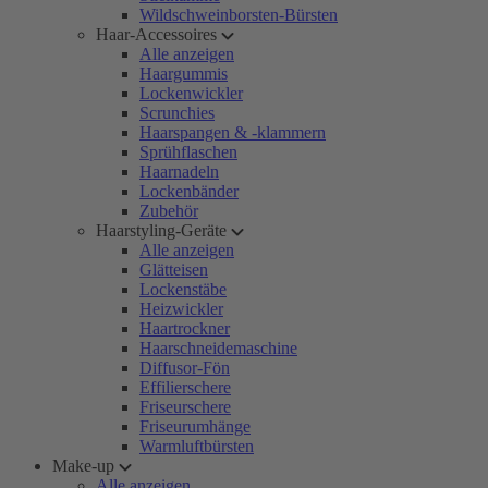
Wildschweinborsten-Bürsten
Haar-Accessoires
Alle anzeigen
Haargummis
Lockenwickler
Scrunchies
Haarspangen & -klammern
Sprühflaschen
Haarnadeln
Lockenbänder
Zubehör
Haarstyling-Geräte
Alle anzeigen
Glätteisen
Lockenstäbe
Heizwickler
Haartrockner
Haarschneidemaschine
Diffusor-Fön
Effilierschere
Friseurschere
Friseurumhänge
Warmluftbürsten
Make-up
Alle anzeigen