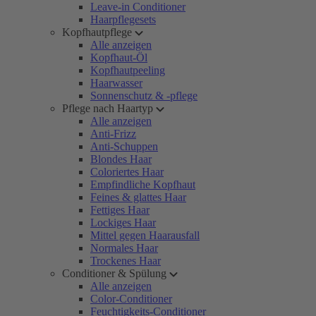
Leave-in Conditioner
Haarpflegesets
Kopfhautpflege
Alle anzeigen
Kopfhaut-Öl
Kopfhautpeeling
Haarwasser
Sonnenschutz & -pflege
Pflege nach Haartyp
Alle anzeigen
Anti-Frizz
Anti-Schuppen
Blondes Haar
Coloriertes Haar
Empfindliche Kopfhaut
Feines & glattes Haar
Fettiges Haar
Lockiges Haar
Mittel gegen Haarausfall
Normales Haar
Trockenes Haar
Conditioner & Spülung
Alle anzeigen
Color-Conditioner
Feuchtigkeits-Conditioner