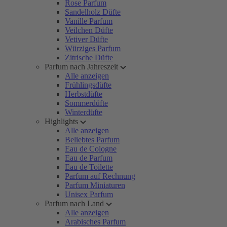
Rose Parfum
Sandelholz Düfte
Vanille Parfum
Veilchen Düfte
Vetiver Düfte
Würziges Parfum
Zitrische Düfte
Parfum nach Jahreszeit
Alle anzeigen
Frühlingsdüfte
Herbstdüfte
Sommerdüfte
Winterdüfte
Highlights
Alle anzeigen
Beliebtes Parfum
Eau de Cologne
Eau de Parfum
Eau de Toilette
Parfum auf Rechnung
Parfum Miniaturen
Unisex Parfum
Parfum nach Land
Alle anzeigen
Arabisches Parfum