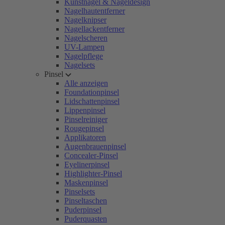
Kunstnägel & Nageldesign
Nagelhautentferner
Nagelknipser
Nagellackentferner
Nagelscheren
UV-Lampen
Nagelpflege
Nagelsets
Pinsel
Alle anzeigen
Foundationpinsel
Lidschattenpinsel
Lippenpinsel
Pinselreiniger
Rougepinsel
Applikatoren
Augenbrauenpinsel
Concealer-Pinsel
Eyelinerpinsel
Highlighter-Pinsel
Maskenpinsel
Pinselsets
Pinseltaschen
Puderpinsel
Puderquasten