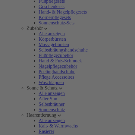
Fußpflegesets
Geschenksets
Hand- & Nagelpflegesets
Körperpflegesets
Sonnenschutz-Sets
Zubehör
Alle anzeigen
Körperbürsten
Massagebürsten
Selbstbräungshandschuhe
Fußpflegezubehör
Hand & Fuß-Schmuck
Nagelpflegezubehör
Peelinghandschuhe
Pflege Accessoires
Waschlappen
Sonne & Schutz
Alle anzeigen
After Sun
Selbstbräuner
Sonnenschutz
Haarentfernung
Alle anzeigen
Kalt- & Warmwachs
Rasierer