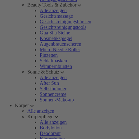
Beauty Tools & Zubehör
Alle anzeigen
Gesichtsmassage
Gesichtsreinigungsbürsten
Gesichtsreinigungstools
Gua Sha Steine
Kosmetikspiegel
Augenbrauenscheren
Micro Needle Roller
Pinzetten
Schlafmasken
Wimpernbürsten
Sonne & Schutz
Alle anzeigen
After Sun
Selbstbräuner
Sonnencreme
Sonnen-Make-up
Körper
Alle anzeigen
Körperpflege
Alle anzeigen
Bodylotion
Deodorant
Körperbutter