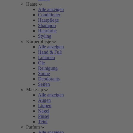
Haare
Alle anzeigen
Conditioner
Haarpflege
Shampoo
Haarfarbe
Styling
Körperpflege
Alle anzeigen
Hand & Fuß
Lotionen
Öle
Reinigung
Sonne
Deodorants
Seifen
Make-up
Alle anzeigen
Augen
Lippen
Nägel
Pinsel
Teint
Parfum
Alle anzeigen