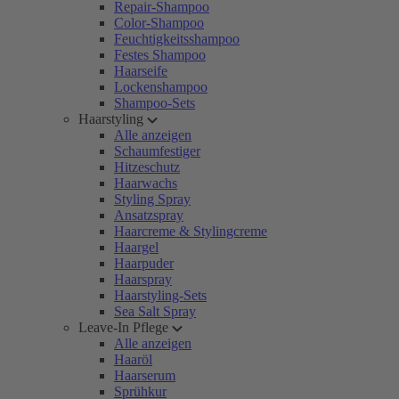
Repair-Shampoo
Color-Shampoo
Feuchtigkeitsshampoo
Festes Shampoo
Haarseife
Lockenshampoo
Shampoo-Sets
Haarstyling
Alle anzeigen
Schaumfestiger
Hitzeschutz
Haarwachs
Styling Spray
Ansatzspray
Haarcreme & Stylingcreme
Haargel
Haarpuder
Haarspray
Haarstyling-Sets
Sea Salt Spray
Leave-In Pflege
Alle anzeigen
Haaröl
Haarserum
Sprühkur