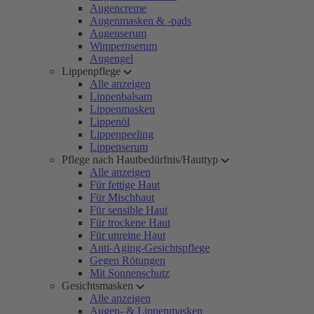
Augencreme
Augenmasken & -pads
Augenserum
Wimpernserum
Augengel
Lippenpflege
Alle anzeigen
Lippenbalsam
Lippenmasken
Lippenöl
Lippenpeeling
Lippenserum
Pflege nach Hautbedürfnis/Hauttyp
Alle anzeigen
Für fettige Haut
Für Mischhaut
Für sensible Haut
Für trockene Haut
Für unreine Haut
Anti-Aging-Gesichtspflege
Gegen Rötungen
Mit Sonnenschutz
Gesichtsmasken
Alle anzeigen
Augen- & Lippenmasken