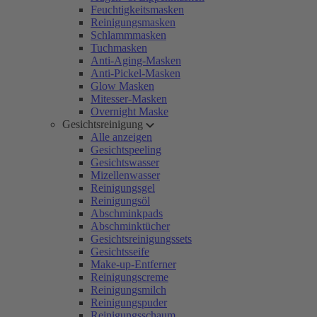
Feuchtigkeitsmasken
Reinigungsmasken
Schlammmasken
Tuchmasken
Anti-Aging-Masken
Anti-Pickel-Masken
Glow Masken
Mitesser-Masken
Overnight Maske
Gesichtsreinigung
Alle anzeigen
Gesichtspeeling
Gesichtswasser
Mizellenwasser
Reinigungsgel
Reinigungsöl
Abschminkpads
Abschminktücher
Gesichtsreinigungssets
Gesichtsseife
Make-up-Entferner
Reinigungscreme
Reinigungsmilch
Reinigungspuder
Reinigungsschaum