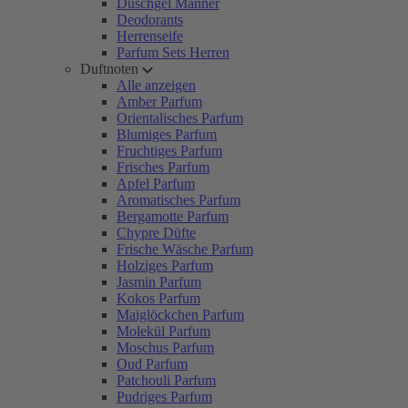
Duschgel Männer
Deodorants
Herrenseife
Parfum Sets Herren
Duftnoten
Alle anzeigen
Amber Parfum
Orientalisches Parfum
Blumiges Parfum
Fruchtiges Parfum
Frisches Parfum
Apfel Parfum
Aromatisches Parfum
Bergamotte Parfum
Chypre Düfte
Frische Wäsche Parfum
Holziges Parfum
Jasmin Parfum
Kokos Parfum
Maiglöckchen Parfum
Molekül Parfum
Moschus Parfum
Oud Parfum
Patchouli Parfum
Pudriges Parfum