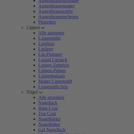
Augenbrauenpomade
Augenbrauenpuder
Augenbrauenstifte
Augenbrauenscheren
Pinzetten
Lippen
Alle anzeigen
Lippenstifte
Lipgloss
Lipliner
Lip-Plumper
Liquid Lipstick
Lippen Zubehör
Lippen-Primer
Lippenbalsam
Matter Lippenstift
Lippenstift-Sets
Nägel
Alle anzeigen
Nagellack
Base Coat
Top Coat
Nagelhärter
Nagelfeilen
Gel Nagellack