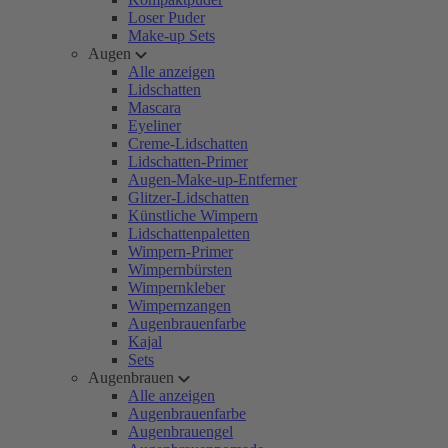
Loser Puder
Make-up Sets
Augen
Alle anzeigen
Lidschatten
Mascara
Eyeliner
Creme-Lidschatten
Lidschatten-Primer
Augen-Make-up-Entferner
Glitzer-Lidschatten
Künstliche Wimpern
Lidschattenpaletten
Wimpern-Primer
Wimpernbürsten
Wimpernkleber
Wimpernzangen
Augenbrauenfarbe
Kajal
Sets
Augenbrauen
Alle anzeigen
Augenbrauenfarbe
Augenbrauengel