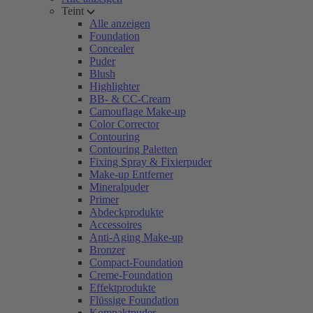
Teint
Alle anzeigen
Foundation
Concealer
Puder
Blush
Highlighter
BB- & CC-Cream
Camouflage Make-up
Color Corrector
Contouring
Contouring Paletten
Fixing Spray & Fixierpuder
Make-up Entferner
Mineralpuder
Primer
Abdeckprodukte
Accessoires
Anti-Aging Make-up
Bronzer
Compact-Foundation
Creme-Foundation
Effektprodukte
Flüssige Foundation
Kompaktpuder