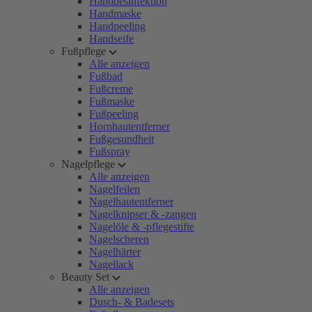
Handdesinfektion
Handmaske
Handpeeling
Handseife
Fußpflege
Alle anzeigen
Fußbad
Fußcreme
Fußmaske
Fußpeeling
Hornhautentferner
Fußgesundheit
Fußspray
Nagelpflege
Alle anzeigen
Nagelfeilen
Nagelhautentferner
Nagelknipser & -zangen
Nagelöle & -pflegestifte
Nagelscheren
Nagelhärter
Nagellack
Beauty Set
Alle anzeigen
Dusch- & Badesets