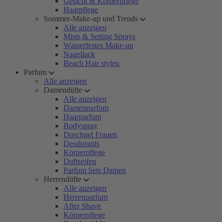
Gesicht & Körperpflege
Haarpflege
Sommer-Make-up und Trends
Alle anzeigen
Mists & Setting Sprays
Wasserfestes Make-up
Nagellack
Beach Hair stylen
Parfum
Alle anzeigen
Damendüfte
Alle anzeigen
Damenparfum
Haarparfum
Bodyspray
Duschgel Frauen
Deodorants
Körperpflege
Duftseifen
Parfum Sets Damen
Herrendüfte
Alle anzeigen
Herrenparfum
After Shave
Körperpflege