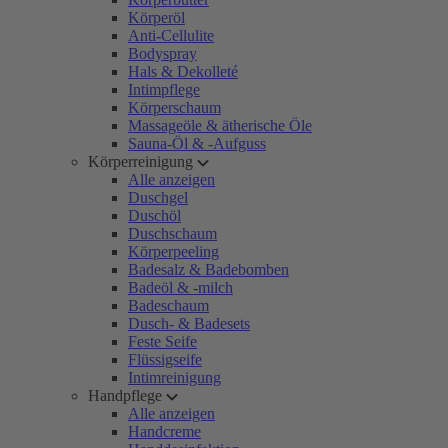
Körperöl
Anti-Cellulite
Bodyspray
Hals & Dekolleté
Intimpflege
Körperschaum
Massageöle & ätherische Öle
Sauna-Öl & -Aufguss
Körperreinigung
Alle anzeigen
Duschgel
Duschöl
Duschschaum
Körperpeeling
Badesalz & Badebomben
Badeöl & -milch
Badeschaum
Dusch- & Badesets
Feste Seife
Flüssigseife
Intimreinigung
Handpflege
Alle anzeigen
Handcreme