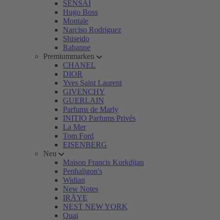
SENSAI
Hugo Boss
Montale
Narciso Rodriguez
Shiseido
Rabanne
Premiummarken
CHANEL
DIOR
Yves Saint Laurent
GIVENCHY
GUERLAIN
Parfums de Marly
INITIO Parfums Privés
La Mer
Tom Ford
EISENBERG
Neu
Maison Francis Kurkdjian
Penhaligon's
Widian
New Notes
IRÄYE
NEST NEW YORK
Ouai