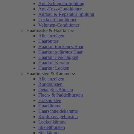
Anti-Schuppen-Spülung
Anti-Frizz-Conditioner
Aufbau & Reparatur Spülung
Locken-Conditioner
Volumen-Conditioner
Haarmaske & Haarkur
Alle anzeigen
Haarbutter
Haarkur trockenes Haar
Haarkur gefärbtes Haar
Haarkur Feuchtigkeit
Haarkur Keratin
Haarkur Locken
Haarbürsten & Kämme
Alle anzeigen
Rundbürsten
Detangler-Bürsten
Flach- & Paddelbürsten
Holzbürsten
Haarkämme
Haarschneidekämme
Kopfmassagebürsten
Lockenkämme
Skelettbürsten
Stielkämme