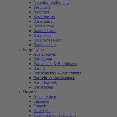
Nasenhaarentfernung
Pre-Shave
Rasiergel
Rasiermesser
Rasierpinsel
Rasierschale
Rasierschaum
Rasierseife
Rasiersets Herren
Rasierständer
Bartpflege
Alle anzeigen
Bartbalsam
Bartkämme & Bartbürsten
Bartöle
Bartschneider & Barttrimmer
Bartseife & Bartshampoo
Bartpflegesets
Bartscheren
Haare
Alle anzeigen
Shampoo
Pomade
Haarstyling
Haarausfall & Haarwuchs