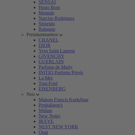
SENSAI
Hugo Boss
Montale
Narciso Rodriguez
Shiseido
Rabanne
Premiummarken
CHANEL
DIOR
Yves Saint Laurent
GIVENCHY
GUERLAIN
Parfums de Marly
INITIO Parfums Privés
La Mer
Tom Ford
EISENBERG
Neu
Maison Francis Kurkdjian
Penhaligon's
Widian
New Notes
IRÄYE
NEST NEW YORK
Ouai