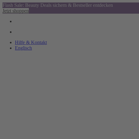
Flash Sale: Beauty Deals sichern & Bestseller entdecken
Jetzt shoppen
Hilfe & Kontakt
Englisch