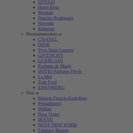
SENSAI
Hugo Boss
Montale
Narciso Rodriguez
Shiseido
Rabanne
Premiummarken
CHANEL
DIOR
Yves Saint Laurent
GIVENCHY
GUERLAIN
Parfums de Marly
INITIO Parfums Privés
La Mer
Tom Ford
EISENBERG
Neu
Maison Francis Kurkdjian
Penhaligon's
Widian
New Notes
IRÄYE
NEST NEW YORK
Farmacy Beauty