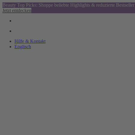
Beauty Top Picks: Shoppe beliebte Highlights & reduzierte Bestseller
Jetzt entdecken
Hilfe & Kontakt
Englisch