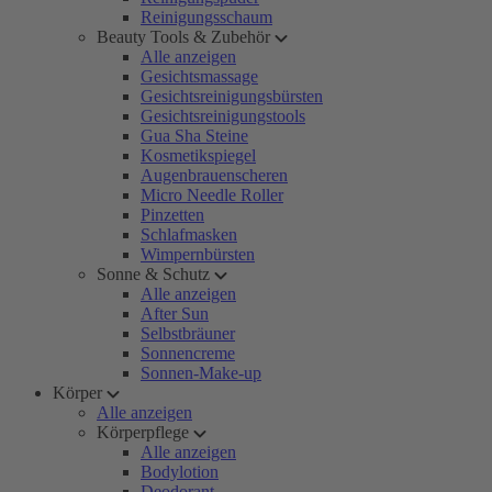
Reinigungsschaum
Beauty Tools & Zubehör
Alle anzeigen
Gesichtsmassage
Gesichtsreinigungsbürsten
Gesichtsreinigungstools
Gua Sha Steine
Kosmetikspiegel
Augenbrauenscheren
Micro Needle Roller
Pinzetten
Schlafmasken
Wimpernbürsten
Sonne & Schutz
Alle anzeigen
After Sun
Selbstbräuner
Sonnencreme
Sonnen-Make-up
Körper
Alle anzeigen
Körperpflege
Alle anzeigen
Bodylotion
Deodorant