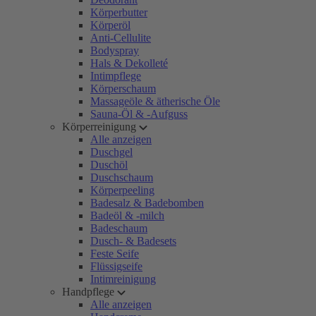
Körperbutter
Körperöl
Anti-Cellulite
Bodyspray
Hals & Dekolleté
Intimpflege
Körperschaum
Massageöle & ätherische Öle
Sauna-Öl & -Aufguss
Körperreinigung
Alle anzeigen
Duschgel
Duschöl
Duschschaum
Körperpeeling
Badesalz & Badebomben
Badeöl & -milch
Badeschaum
Dusch- & Badesets
Feste Seife
Flüssigseife
Intimreinigung
Handpflege
Alle anzeigen