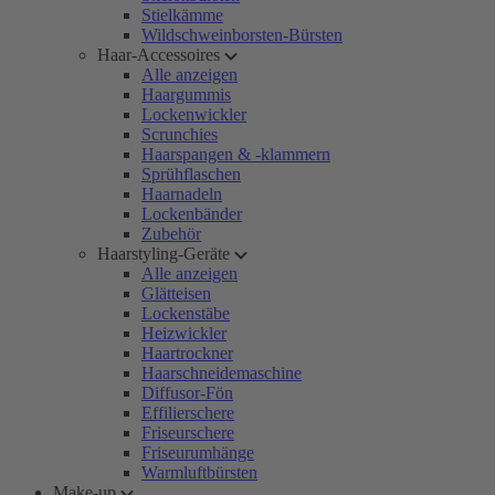
Stielkämme
Wildschweinborsten-Bürsten
Haar-Accessoires
Alle anzeigen
Haargummis
Lockenwickler
Scrunchies
Haarspangen & -klammern
Sprühflaschen
Haarnadeln
Lockenbänder
Zubehör
Haarstyling-Geräte
Alle anzeigen
Glätteisen
Lockenstäbe
Heizwickler
Haartrockner
Haarschneidemaschine
Diffusor-Fön
Effilierschere
Friseurschere
Friseurumhänge
Warmluftbürsten
Make-up