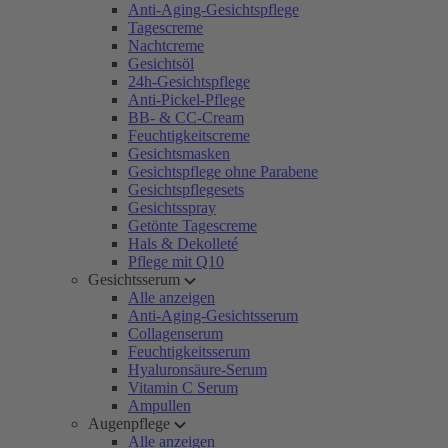
Anti-Aging-Gesichtspflege
Tagescreme
Nachtcreme
Gesichtsöl
24h-Gesichtspflege
Anti-Pickel-Pflege
BB- & CC-Cream
Feuchtigkeitscreme
Gesichtsmasken
Gesichtspflege ohne Parabene
Gesichtspflegesets
Gesichtsspray
Getönte Tagescreme
Hals & Dekolleté
Pflege mit Q10
Gesichtsserum
Alle anzeigen
Anti-Aging-Gesichtsserum
Collagenserum
Feuchtigkeitsserum
Hyaluronsäure-Serum
Vitamin C Serum
Ampullen
Augenpflege
Alle anzeigen