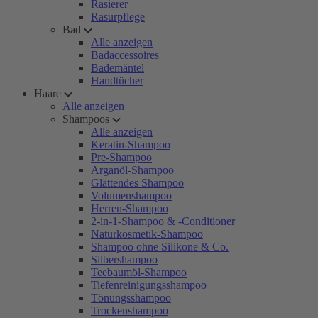
Rasierer
Rasurpflege
Bad
Alle anzeigen
Badaccessoires
Bademäntel
Handtücher
Haare
Alle anzeigen
Shampoos
Alle anzeigen
Keratin-Shampoo
Pre-Shampoo
Arganöl-Shampoo
Glättendes Shampoo
Volumenshampoo
Herren-Shampoo
2-in-1-Shampoo & -Conditioner
Naturkosmetik-Shampoo
Shampoo ohne Silikone & Co.
Silbershampoo
Teebaumöl-Shampoo
Tiefenreinigungsshampoo
Tönungsshampoo
Trockenshampoo