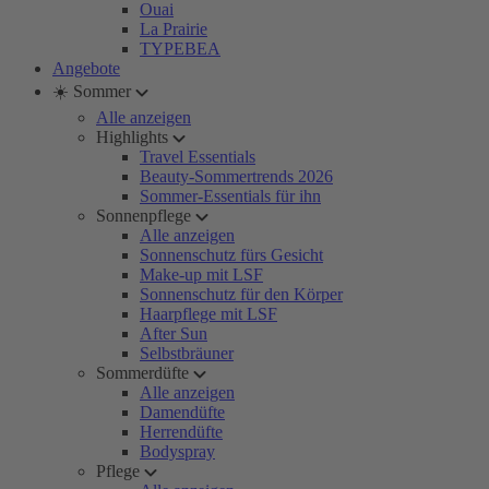
Ouai
La Prairie
TYPEBEA
Angebote
☀️ Sommer
Alle anzeigen
Highlights
Travel Essentials
Beauty-Sommertrends 2026
Sommer-Essentials für ihn
Sonnenpflege
Alle anzeigen
Sonnenschutz fürs Gesicht
Make-up mit LSF
Sonnenschutz für den Körper
Haarpflege mit LSF
After Sun
Selbstbräuner
Sommerdüfte
Alle anzeigen
Damendüfte
Herrendüfte
Bodyspray
Pflege