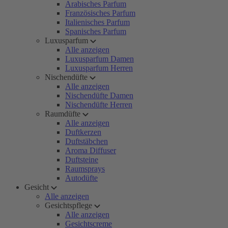
Arabisches Parfum
Französisches Parfum
Italienisches Parfum
Spanisches Parfum
Luxusparfum
Alle anzeigen
Luxusparfum Damen
Luxusparfum Herren
Nischendüfte
Alle anzeigen
Nischendüfte Damen
Nischendüfte Herren
Raumdüfte
Alle anzeigen
Duftkerzen
Duftstäbchen
Aroma Diffuser
Duftsteine
Raumsprays
Autodüfte
Gesicht
Alle anzeigen
Gesichtspflege
Alle anzeigen
Gesichtscreme