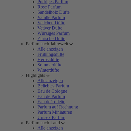
Pudriges Parfum
Rose Parfum
Sandelholz Düfte
Vanille Parfum
Veilchen Düfte
Vetiver Düfte
Würziges Parfum
Zitrische Düfte
Parfum nach Jahreszeit
Alle anzeigen
Frühlingsdüfte
Herbstdüfte
Sommerdüfte
Winterdüfte
Highlights
Alle anzeigen
Beliebtes Parfum
Eau de Cologne
Eau de Parfum
Eau de Toilette
Parfum auf Rechnung
Parfum Miniaturen
Unisex Parfum
Parfum nach Land
Alle anzeigen