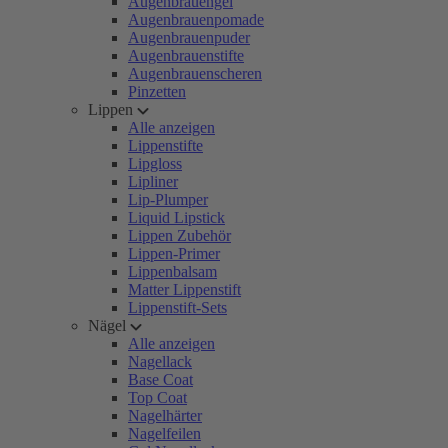
Augenbrauengel
Augenbrauenpomade
Augenbrauenpuder
Augenbrauenstifte
Augenbrauenscheren
Pinzetten
Lippen
Alle anzeigen
Lippenstifte
Lipgloss
Lipliner
Lip-Plumper
Liquid Lipstick
Lippen Zubehör
Lippen-Primer
Lippenbalsam
Matter Lippenstift
Lippenstift-Sets
Nägel
Alle anzeigen
Nagellack
Base Coat
Top Coat
Nagelhärter
Nagelfeilen