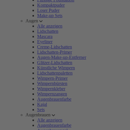
Kompaktpuder
Loser Puder
Make-up Sets
Augen
Alle anzeigen
Lidschatten
Mascara
Eyeliner
Creme-Lidschatten
Lidschatten-Primer
Augen-Make-up-Entferner
Glitzer-Lidschatten
Künstliche Wimpern
Lidschattenpaletten
Wimpern-Primer
Wimpernbürsten
Wimpernkleber
Wimpernzangen
Augenbrauenfarbe
Kajal
Sets
Augenbrauen
Alle anzeigen
Augenbrauenfarbe