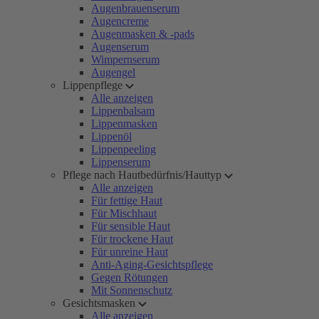
Augenbrauenserum
Augencreme
Augenmasken & -pads
Augenserum
Wimpernserum
Augengel
Lippenpflege
Alle anzeigen
Lippenbalsam
Lippenmasken
Lippenöl
Lippenpeeling
Lippenserum
Pflege nach Hautbedürfnis/Hauttyp
Alle anzeigen
Für fettige Haut
Für Mischhaut
Für sensible Haut
Für trockene Haut
Für unreine Haut
Anti-Aging-Gesichtspflege
Gegen Rötungen
Mit Sonnenschutz
Gesichtsmasken
Alle anzeigen