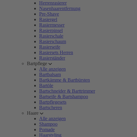
Herrenrasierer
Nasenhaarentfernung
Pre-Shave
Rasiergel
Rasiermesser
Rasierpinsel
Rasierschale
Rasierschaum
Rasierseife
Rasiersets Herren
Rasierständer
Bartpflege
Alle anzeigen
Bartbalsam
Bartkämme & Bartbürsten
Bartöle
Bartschneider & Barttrimmer
Bartseife & Bartshampoo
Bartpflegesets
Bartscheren
Haare
Alle anzeigen
Shampoo
Pomade
Haarstyling