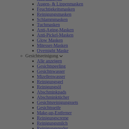
Augen- & Lippenmasken
Feuchtigkeitsmasken
Reinigungsmasken
Schlammmasken
Tuchmasken
Anti-Aging-Masken
Anti-Pickel-Masken
Glow Masken
Mitesser-Masken
Overnight Maske
Gesichtsreinigung
Alle anzeigen
Gesichtspeeling
Gesichtswasser
Mizellenwasser
Reinigungsgel
Reinigungsöl
Abschminkpads
Abschminktücher
Gesichtsreinigungssets
Gesichtsseife
Make-up-Entferner
Reinigungscreme
Reinigungsmilch
Reinigungspuder