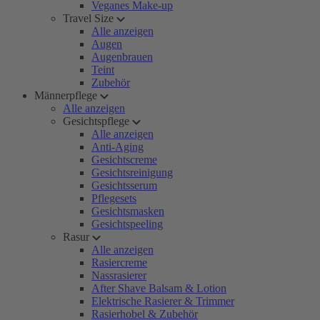
Veganes Make-up
Travel Size
Alle anzeigen
Augen
Augenbrauen
Teint
Zubehör
Männerpflege
Alle anzeigen
Gesichtspflege
Alle anzeigen
Anti-Aging
Gesichtscreme
Gesichtsreinigung
Gesichtsserum
Pflegesets
Gesichtsmasken
Gesichtspeeling
Rasur
Alle anzeigen
Rasiercreme
Nassrasierer
After Shave Balsam & Lotion
Elektrische Rasierer & Trimmer
Rasierhobel & Zubehör