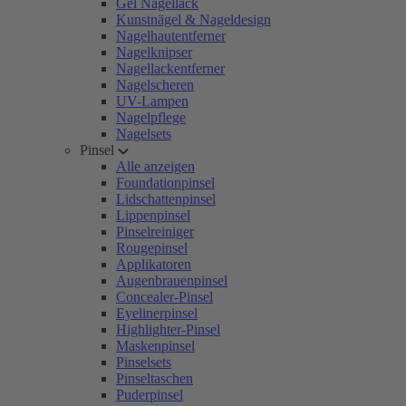
Gel Nagellack
Kunstnägel & Nageldesign
Nagelhautentferner
Nagelknipser
Nagellackentferner
Nagelscheren
UV-Lampen
Nagelpflege
Nagelsets
Pinsel
Alle anzeigen
Foundationpinsel
Lidschattenpinsel
Lippenpinsel
Pinselreiniger
Rougepinsel
Applikatoren
Augenbrauenpinsel
Concealer-Pinsel
Eyelinerpinsel
Highlighter-Pinsel
Maskenpinsel
Pinselsets
Pinseltaschen
Puderpinsel