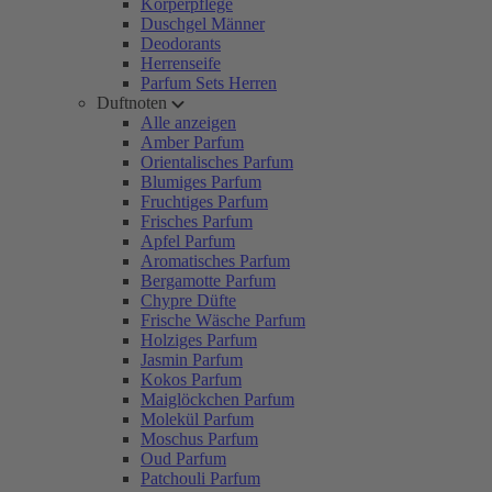
Körperpflege
Duschgel Männer
Deodorants
Herrenseife
Parfum Sets Herren
Duftnoten
Alle anzeigen
Amber Parfum
Orientalisches Parfum
Blumiges Parfum
Fruchtiges Parfum
Frisches Parfum
Apfel Parfum
Aromatisches Parfum
Bergamotte Parfum
Chypre Düfte
Frische Wäsche Parfum
Holziges Parfum
Jasmin Parfum
Kokos Parfum
Maiglöckchen Parfum
Molekül Parfum
Moschus Parfum
Oud Parfum
Patchouli Parfum