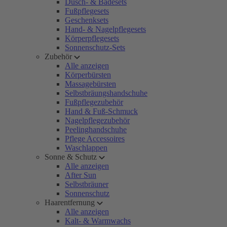
Dusch- & Badesets
Fußpflegesets
Geschenksets
Hand- & Nagelpflegesets
Körperpflegesets
Sonnenschutz-Sets
Zubehör
Alle anzeigen
Körperbürsten
Massagebürsten
Selbstbräungshandschuhe
Fußpflegezubehör
Hand & Fuß-Schmuck
Nagelpflegezubehör
Peelinghandschuhe
Pflege Accessoires
Waschlappen
Sonne & Schutz
Alle anzeigen
After Sun
Selbstbräuner
Sonnenschutz
Haarentfernung
Alle anzeigen
Kalt- & Warmwachs