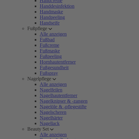
Handcreme
Handdesinfektion
Handmaske
Handpeeling
Handseife
Fußpflege
Alle anzeigen
Fußbad
Fußcreme
Fußmaske
Fußpeeling
Hornhautentferner
Fußgesundheit
Fußspray
Nagelpflege
Alle anzeigen
Nagelfeilen
Nagelhautentferner
Nagelknipser & -zangen
Nagelöle & -pflegestifte
Nagelscheren
Nagelhärter
Nagellack
Beauty Set
Alle anzeigen