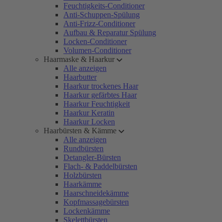
Feuchtigkeits-Conditioner
Anti-Schuppen-Spülung
Anti-Frizz-Conditioner
Aufbau & Reparatur Spülung
Locken-Conditioner
Volumen-Conditioner
Haarmaske & Haarkur
Alle anzeigen
Haarbutter
Haarkur trockenes Haar
Haarkur gefärbtes Haar
Haarkur Feuchtigkeit
Haarkur Keratin
Haarkur Locken
Haarbürsten & Kämme
Alle anzeigen
Rundbürsten
Detangler-Bürsten
Flach- & Paddelbürsten
Holzbürsten
Haarkämme
Haarschneidekämme
Kopfmassagebürsten
Lockenkämme
Skelettbürsten