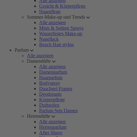
Alle anzeigen
Gesicht & Körperpflege
Haarpflege
Sommer-Make-up und Trends
Alle anzeigen
Mists & Setting Sprays
Wasserfestes Make-up
Nagellack
Beach Hair stylen
Parfum
Alle anzeigen
Damendüfte
Alle anzeigen
Damenparfum
Haarparfum
Bodyspray
Duschgel Frauen
Deodorants
Körperpflege
Duftseifen
Parfum Sets Damen
Herrendüfte
Alle anzeigen
Herrenparfum
After Shave