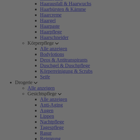
Haarausfall & Haarwuchs
Haarbürsten & Kämme
Haarcreme
Haargel
Haarpaste
Haarpflege
Haarschneider
Körperpflege
Alle anzeigen
Bodylotions
Deos & Antitranspirants
Duschgel & Duschpflege
Körperreinigung & Scrubs
Seife
Drogerie
Alle anzeigen
Gesichtspflege
Alle anzeigen
Anti-Aging
Augen
Lippen
Nachtpflege
Tagespflege
Rasur
Reinigung