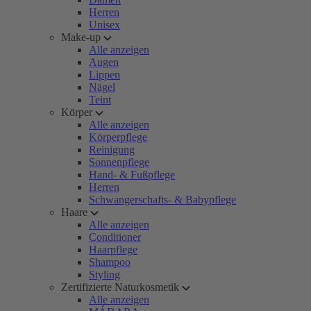
Herren
Unisex
Make-up
Alle anzeigen
Augen
Lippen
Nägel
Teint
Körper
Alle anzeigen
Körperpflege
Reinigung
Sonnenpflege
Hand- & Fußpflege
Herren
Schwangerschafts- & Babypflege
Haare
Alle anzeigen
Conditioner
Haarpflege
Shampoo
Styling
Zertifizierte Naturkosmetik
Alle anzeigen