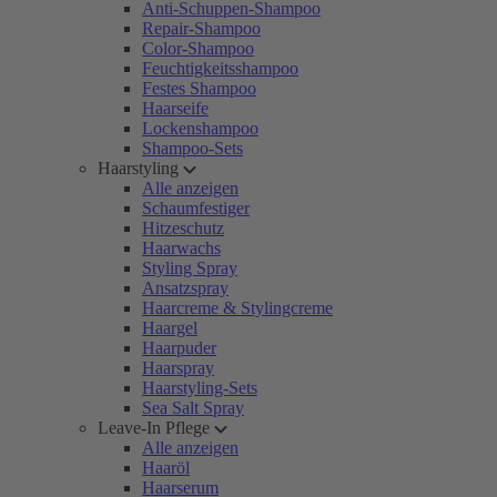
Anti-Schuppen-Shampoo
Repair-Shampoo
Color-Shampoo
Feuchtigkeitsshampoo
Festes Shampoo
Haarseife
Lockenshampoo
Shampoo-Sets
Haarstyling
Alle anzeigen
Schaumfestiger
Hitzeschutz
Haarwachs
Styling Spray
Ansatzspray
Haarcreme & Stylingcreme
Haargel
Haarpuder
Haarspray
Haarstyling-Sets
Sea Salt Spray
Leave-In Pflege
Alle anzeigen
Haaröl
Haarserum