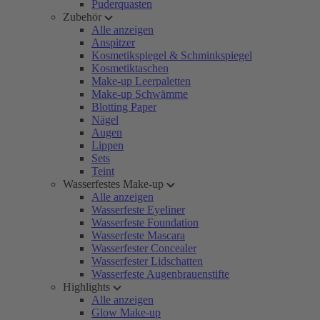
Puderquasten
Zubehör
Alle anzeigen
Anspitzer
Kosmetikspiegel & Schminkspiegel
Kosmetiktaschen
Make-up Leerpaletten
Make-up Schwämme
Blotting Paper
Nägel
Augen
Lippen
Sets
Teint
Wasserfestes Make-up
Alle anzeigen
Wasserfeste Eyeliner
Wasserfeste Foundation
Wasserfeste Mascara
Wasserfester Concealer
Wasserfester Lidschatten
Wasserfeste Augenbrauenstifte
Highlights
Alle anzeigen
Glow Make-up