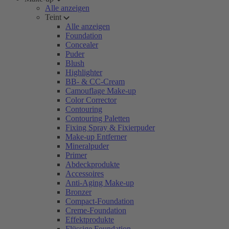
Alle anzeigen
Teint
Alle anzeigen
Foundation
Concealer
Puder
Blush
Highlighter
BB- & CC-Cream
Camouflage Make-up
Color Corrector
Contouring
Contouring Paletten
Fixing Spray & Fixierpuder
Make-up Entferner
Mineralpuder
Primer
Abdeckprodukte
Accessoires
Anti-Aging Make-up
Bronzer
Compact-Foundation
Creme-Foundation
Effektprodukte
Flüssige Foundation