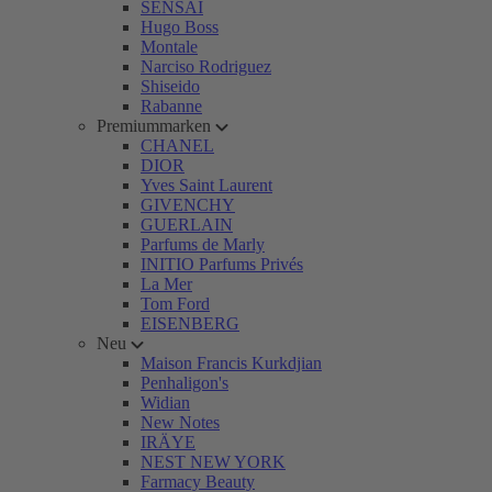
SENSAI
Hugo Boss
Montale
Narciso Rodriguez
Shiseido
Rabanne
Premiummarken
CHANEL
DIOR
Yves Saint Laurent
GIVENCHY
GUERLAIN
Parfums de Marly
INITIO Parfums Privés
La Mer
Tom Ford
EISENBERG
Neu
Maison Francis Kurkdjian
Penhaligon's
Widian
New Notes
IRÄYE
NEST NEW YORK
Farmacy Beauty