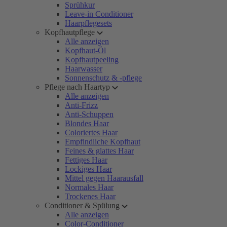
Sprühkur
Leave-in Conditioner
Haarpflegesets
Kopfhautpflege
Alle anzeigen
Kopfhaut-Öl
Kopfhautpeeling
Haarwasser
Sonnenschutz & -pflege
Pflege nach Haartyp
Alle anzeigen
Anti-Frizz
Anti-Schuppen
Blondes Haar
Coloriertes Haar
Empfindliche Kopfhaut
Feines & glattes Haar
Fettiges Haar
Lockiges Haar
Mittel gegen Haarausfall
Normales Haar
Trockenes Haar
Conditioner & Spülung
Alle anzeigen
Color-Conditioner