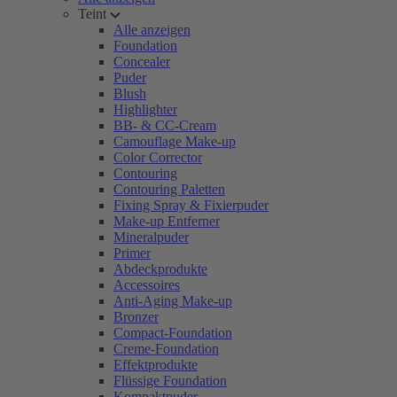
Teint
Alle anzeigen
Foundation
Concealer
Puder
Blush
Highlighter
BB- & CC-Cream
Camouflage Make-up
Color Corrector
Contouring
Contouring Paletten
Fixing Spray & Fixierpuder
Make-up Entferner
Mineralpuder
Primer
Abdeckprodukte
Accessoires
Anti-Aging Make-up
Bronzer
Compact-Foundation
Creme-Foundation
Effektprodukte
Flüssige Foundation
Kompaktpuder