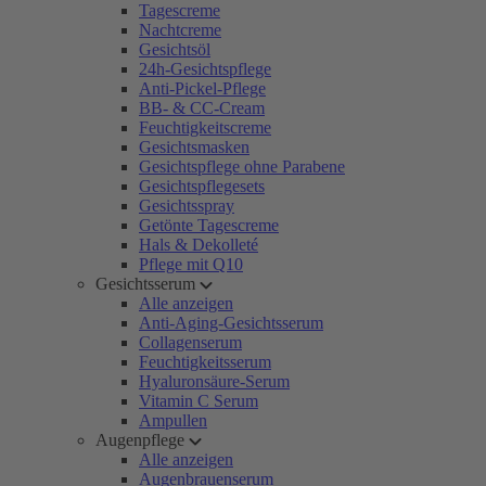
Tagescreme
Nachtcreme
Gesichtsöl
24h-Gesichtspflege
Anti-Pickel-Pflege
BB- & CC-Cream
Feuchtigkeitscreme
Gesichtsmasken
Gesichtspflege ohne Parabene
Gesichtspflegesets
Gesichtsspray
Getönte Tagescreme
Hals & Dekolleté
Pflege mit Q10
Gesichtsserum
Alle anzeigen
Anti-Aging-Gesichtsserum
Collagenserum
Feuchtigkeitsserum
Hyaluronsäure-Serum
Vitamin C Serum
Ampullen
Augenpflege
Alle anzeigen
Augenbrauenserum