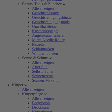
Beauty Tools & Zubehör
Alle anzeigen
Gesichtsmassage
Gesichtsreinigungsbürsten
Gesichtsreinigungstools
Gua Sha Steine
Kosmetikspiegel
Augenbrauenscheren
Micro Needle Roller
Pinzetten
Schlafmasken
Wimpernbürsten
Sonne & Schutz
Alle anzeigen
After Sun
Selbstbräuner
Sonnencreme
Sonnen-Make-up
Körper
Alle anzeigen
Körperpflege
Alle anzeigen
Bodylotion
Deodorant
Körperbutter