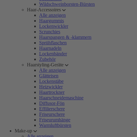
Wildschweinborsten-Bürsten
Haar-Accessoires
Alle anzeigen
Haargummis
Lockenwickler
Scrunchies
Haarspangen & -klammern
Sprühflaschen
Haarnadeln
Lockenbänder
Zubehör
Haarstyling-Geräte
Alle anzeigen
Glätteisen
Lockenstäbe
Heizwickler
Haartrockner
Haarschneidemaschine
Diffusor-Fön
Effilierschere
Friseurschere
Friseurumhänge
Warmluftbürsten
Make-up
Alle anzeigen