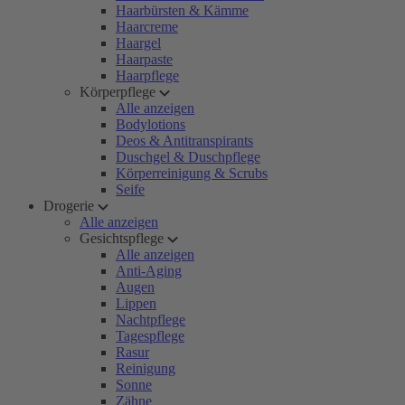
Haarbürsten & Kämme
Haarcreme
Haargel
Haarpaste
Haarpflege
Körperpflege
Alle anzeigen
Bodylotions
Deos & Antitranspirants
Duschgel & Duschpflege
Körperreinigung & Scrubs
Seife
Drogerie
Alle anzeigen
Gesichtspflege
Alle anzeigen
Anti-Aging
Augen
Lippen
Nachtpflege
Tagespflege
Rasur
Reinigung
Sonne
Zähne