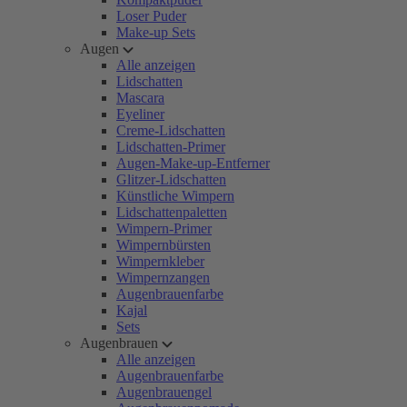
Loser Puder
Make-up Sets
Augen
Alle anzeigen
Lidschatten
Mascara
Eyeliner
Creme-Lidschatten
Lidschatten-Primer
Augen-Make-up-Entferner
Glitzer-Lidschatten
Künstliche Wimpern
Lidschattenpaletten
Wimpern-Primer
Wimpernbürsten
Wimpernkleber
Wimpernzangen
Augenbrauenfarbe
Kajal
Sets
Augenbrauen
Alle anzeigen
Augenbrauenfarbe
Augenbrauengel