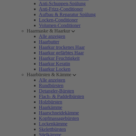
Anti-Schuppen-Spülung
Anti-Frizz-Conditioner
Aufbau & Reparatur Spülung
Locken-Conditioner
Volumen-Conditioner
Haarmaske & Haarkur
Alle anzeigen
Haarbutter
Haarkur trockenes Haar
Haarkur gefärbtes Haar
Haarkur Feuchtigkeit
Haarkur Keratin
Haarkur Locken
Haarbürsten & Kämme
Alle anzeigen
Rundbürsten
Detangler-Bürsten
Flach- & Paddelbürsten
Holzbürsten
Haarkämme
Haarschneidekämme
Kopfmassagebürsten
Lockenkämme
Skelettbürsten
Stielkämme