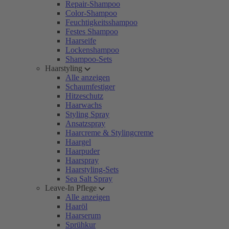
Repair-Shampoo
Color-Shampoo
Feuchtigkeitsshampoo
Festes Shampoo
Haarseife
Lockenshampoo
Shampoo-Sets
Haarstyling
Alle anzeigen
Schaumfestiger
Hitzeschutz
Haarwachs
Styling Spray
Ansatzspray
Haarcreme & Stylingcreme
Haargel
Haarpuder
Haarspray
Haarstyling-Sets
Sea Salt Spray
Leave-In Pflege
Alle anzeigen
Haaröl
Haarserum
Sprühkur