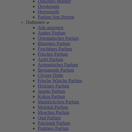
Duschgel Männer
Deodorants
Herrenseife
Parfum Sets Herren
Duftnoten
Alle anzeigen
Amber Parfum
Orientalisches Parfum
Blumiges Parfum
Fruchtiges Parfum
Frisches Parfum
Apfel Parfum
Aromatisches Parfum
Bergamotte Parfum
Chypre Düfte
Frische Wäsche Parfum
Holziges Parfum
Jasmin Parfum
Kokos Parfum
Maiglöckchen Parfum
Molekül Parfum
Moschus Parfum
Oud Parfum
Patchouli Parfum
Pudriges Parfum