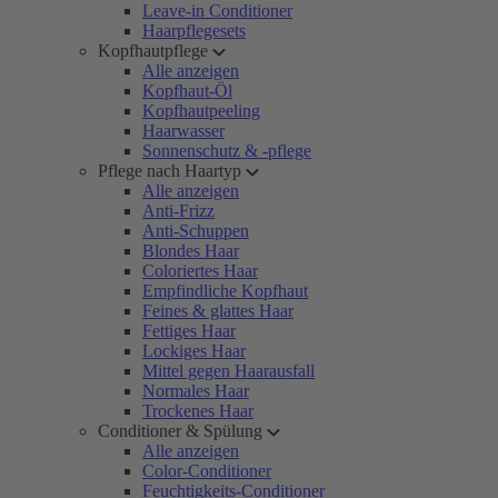
Leave-in Conditioner
Haarpflegesets
Kopfhautpflege
Alle anzeigen
Kopfhaut-Öl
Kopfhautpeeling
Haarwasser
Sonnenschutz & -pflege
Pflege nach Haartyp
Alle anzeigen
Anti-Frizz
Anti-Schuppen
Blondes Haar
Coloriertes Haar
Empfindliche Kopfhaut
Feines & glattes Haar
Fettiges Haar
Lockiges Haar
Mittel gegen Haarausfall
Normales Haar
Trockenes Haar
Conditioner & Spülung
Alle anzeigen
Color-Conditioner
Feuchtigkeits-Conditioner