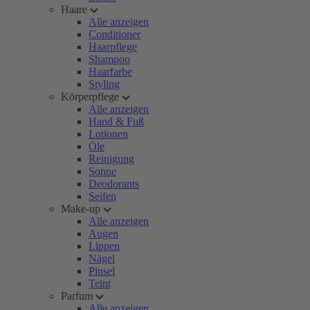
Haare
Alle anzeigen
Conditioner
Haarpflege
Shampoo
Haarfarbe
Styling
Körperpflege
Alle anzeigen
Hand & Fuß
Lotionen
Öle
Reinigung
Sonne
Deodorants
Seifen
Make-up
Alle anzeigen
Augen
Lippen
Nägel
Pinsel
Teint
Parfum
Alle anzeigen