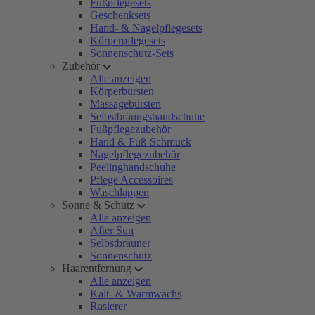
Fußpflegesets
Geschenksets
Hand- & Nagelpflegesets
Körperpflegesets
Sonnenschutz-Sets
Zubehör
Alle anzeigen
Körperbürsten
Massagebürsten
Selbstbräungshandschuhe
Fußpflegezubehör
Hand & Fuß-Schmuck
Nagelpflegezubehör
Peelinghandschuhe
Pflege Accessoires
Waschlappen
Sonne & Schutz
Alle anzeigen
After Sun
Selbstbräuner
Sonnenschutz
Haarentfernung
Alle anzeigen
Kalt- & Warmwachs
Rasierer