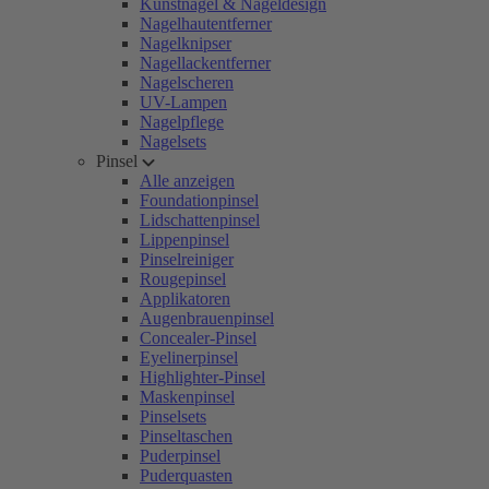
Kunstnägel & Nageldesign
Nagelhautentferner
Nagelknipser
Nagellackentferner
Nagelscheren
UV-Lampen
Nagelpflege
Nagelsets
Pinsel
Alle anzeigen
Foundationpinsel
Lidschattenpinsel
Lippenpinsel
Pinselreiniger
Rougepinsel
Applikatoren
Augenbrauenpinsel
Concealer-Pinsel
Eyelinerpinsel
Highlighter-Pinsel
Maskenpinsel
Pinselsets
Pinseltaschen
Puderpinsel
Puderquasten