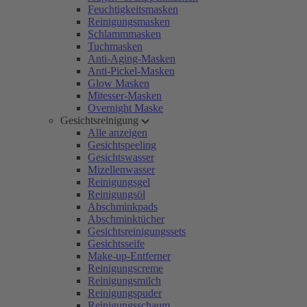
Feuchtigkeitsmasken
Reinigungsmasken
Schlammmasken
Tuchmasken
Anti-Aging-Masken
Anti-Pickel-Masken
Glow Masken
Mitesser-Masken
Overnight Maske
Gesichtsreinigung
Alle anzeigen
Gesichtspeeling
Gesichtswasser
Mizellenwasser
Reinigungsgel
Reinigungsöl
Abschminkpads
Abschminktücher
Gesichtsreinigungssets
Gesichtsseife
Make-up-Entferner
Reinigungscreme
Reinigungsmilch
Reinigungspuder
Reinigungsschaum