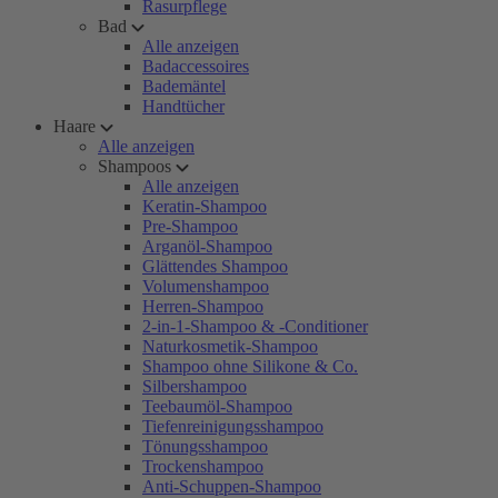
Rasurpflege
Bad
Alle anzeigen
Badaccessoires
Bademäntel
Handtücher
Haare
Alle anzeigen
Shampoos
Alle anzeigen
Keratin-Shampoo
Pre-Shampoo
Arganöl-Shampoo
Glättendes Shampoo
Volumenshampoo
Herren-Shampoo
2-in-1-Shampoo & -Conditioner
Naturkosmetik-Shampoo
Shampoo ohne Silikone & Co.
Silbershampoo
Teebaumöl-Shampoo
Tiefenreinigungsshampoo
Tönungsshampoo
Trockenshampoo
Anti-Schuppen-Shampoo