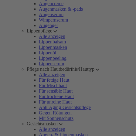
Augencreme
Augenmasken & -pads
Augenserum
Wimpernserum
Augengel
Lippenpflege
Alle anzeigen
Lippenbalsam
Lippenmasken
Lippenöl
Lippenpeeling
Lippenserum
Pflege nach Hautbedürfnis/Hauttyp
Alle anzeigen
Für fettige Haut
Für Mischhaut
Für sensible Haut
Für trockene Haut
Für unreine Haut
Anti-Aging-Gesichtspflege
Gegen Rötungen
Mit Sonnenschutz
Gesichtsmasken
Alle anzeigen
Augen- & Lippenmasken