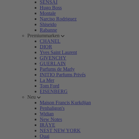
SENSAI
Hugo Boss
Montale
Narciso Rodriguez
Shiseido
Rabanne
Premiummarken
CHANEL
DIOR
Yves Saint Laurent
GIVENCHY
GUERLAIN
Parfums de Marly
INITIO Parfums Privés
La Mer
Tom Ford
EISENBERG
Neu
Maison Francis Kurkdjian
Penhaligon's
Widian
New Notes
IRÄYE
NEST NEW YORK
Ouai