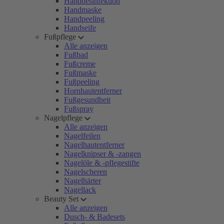
Handdesinfektion
Handmaske
Handpeeling
Handseife
Fußpflege
Alle anzeigen
Fußbad
Fußcreme
Fußmaske
Fußpeeling
Hornhautentferner
Fußgesundheit
Fußspray
Nagelpflege
Alle anzeigen
Nagelfeilen
Nagelhautentferner
Nagelknipser & -zangen
Nagelöle & -pflegestifte
Nagelscheren
Nagelhärter
Nagellack
Beauty Set
Alle anzeigen
Dusch- & Badesets