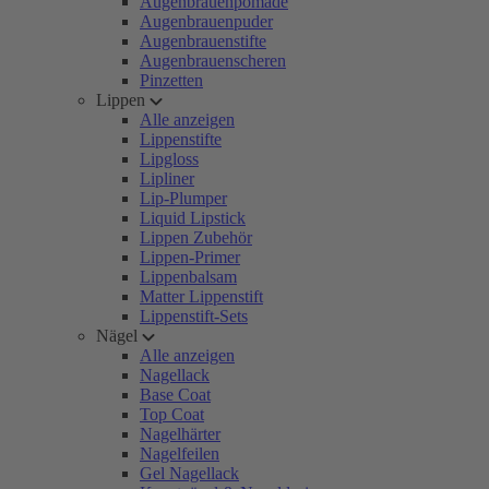
Augenbrauenpomade
Augenbrauenpuder
Augenbrauenstifte
Augenbrauenscheren
Pinzetten
Lippen
Alle anzeigen
Lippenstifte
Lipgloss
Lipliner
Lip-Plumper
Liquid Lipstick
Lippen Zubehör
Lippen-Primer
Lippenbalsam
Matter Lippenstift
Lippenstift-Sets
Nägel
Alle anzeigen
Nagellack
Base Coat
Top Coat
Nagelhärter
Nagelfeilen
Gel Nagellack