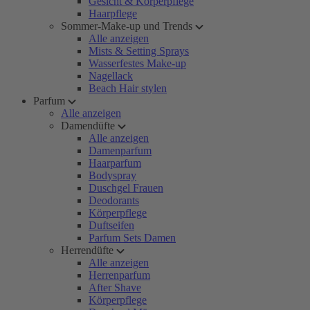
Gesicht & Körperpflege
Haarpflege
Sommer-Make-up und Trends
Alle anzeigen
Mists & Setting Sprays
Wasserfestes Make-up
Nagellack
Beach Hair stylen
Parfum
Alle anzeigen
Damendüfte
Alle anzeigen
Damenparfum
Haarparfum
Bodyspray
Duschgel Frauen
Deodorants
Körperpflege
Duftseifen
Parfum Sets Damen
Herrendüfte
Alle anzeigen
Herrenparfum
After Shave
Körperpflege