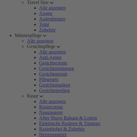
Travel Size
Alle anzeigen
Augen
Augenbrauen
Teint
Zubehör
Männerpflege
Alle anzeigen
Gesichtspflege
Alle anzeigen
Anti-Aging
Gesichtscreme
Gesichtsreinigung
Gesichtsserum
Pflegesets
Gesichtsmasken
Gesichtspeeling
Rasur
Alle anzeigen
Rasiercreme
Nassrasierer
After Shave Balsam & Lotion
Elektrische Rasierer & Trimmer
Rasierhobel & Zubehör
Herrenrasierer