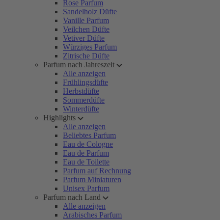
Rose Parfum
Sandelholz Düfte
Vanille Parfum
Veilchen Düfte
Vetiver Düfte
Würziges Parfum
Zitrische Düfte
Parfum nach Jahreszeit
Alle anzeigen
Frühlingsdüfte
Herbstdüfte
Sommerdüfte
Winterdüfte
Highlights
Alle anzeigen
Beliebtes Parfum
Eau de Cologne
Eau de Parfum
Eau de Toilette
Parfum auf Rechnung
Parfum Miniaturen
Unisex Parfum
Parfum nach Land
Alle anzeigen
Arabisches Parfum