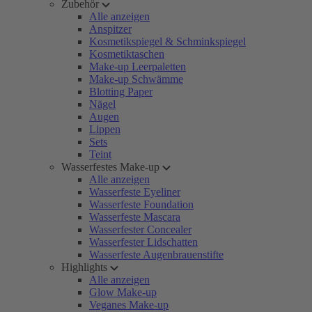
Zubehör
Alle anzeigen
Anspitzer
Kosmetikspiegel & Schminkspiegel
Kosmetiktaschen
Make-up Leerpaletten
Make-up Schwämme
Blotting Paper
Nägel
Augen
Lippen
Sets
Teint
Wasserfestes Make-up
Alle anzeigen
Wasserfeste Eyeliner
Wasserfeste Foundation
Wasserfeste Mascara
Wasserfester Concealer
Wasserfester Lidschatten
Wasserfeste Augenbrauenstifte
Highlights
Alle anzeigen
Glow Make-up
Veganes Make-up