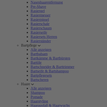
Nasenhaarentfernung
Pre-Shave
Rasiergel
Rasiermesser
Rasierpinsel
Rasierschale
Rasierschaum
Rasierseife
Rasiersets Herren
Rasierständer
Bartpflege
Alle anzeigen
Bartbalsam
Bartkämme & Bartbürsten
Bartöle
Bartschneider & Barttrimmer
Bartseife & Bartshampoo
Bartpflegesets
Bartscheren
Haare
Alle anzeigen
Shampoo
Pomade
Haarstyling
Haarausfall & Haarwuchs