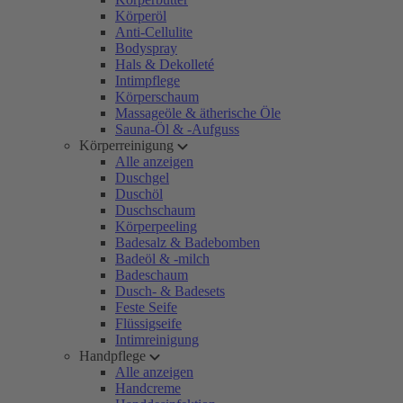
Körperöl
Anti-Cellulite
Bodyspray
Hals & Dekolleté
Intimpflege
Körperschaum
Massageöle & ätherische Öle
Sauna-Öl & -Aufguss
Körperreinigung
Alle anzeigen
Duschgel
Duschöl
Duschschaum
Körperpeeling
Badesalz & Badebomben
Badeöl & -milch
Badeschaum
Dusch- & Badesets
Feste Seife
Flüssigseife
Intimreinigung
Handpflege
Alle anzeigen
Handcreme