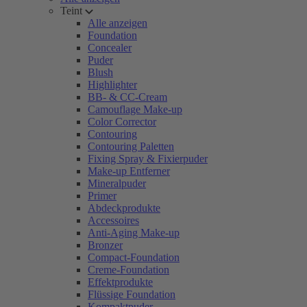
Teint
Alle anzeigen
Foundation
Concealer
Puder
Blush
Highlighter
BB- & CC-Cream
Camouflage Make-up
Color Corrector
Contouring
Contouring Paletten
Fixing Spray & Fixierpuder
Make-up Entferner
Mineralpuder
Primer
Abdeckprodukte
Accessoires
Anti-Aging Make-up
Bronzer
Compact-Foundation
Creme-Foundation
Effektprodukte
Flüssige Foundation
Kompaktpuder