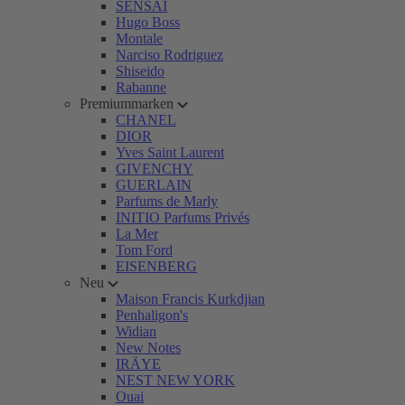
SENSAI
Hugo Boss
Montale
Narciso Rodriguez
Shiseido
Rabanne
Premiummarken
CHANEL
DIOR
Yves Saint Laurent
GIVENCHY
GUERLAIN
Parfums de Marly
INITIO Parfums Privés
La Mer
Tom Ford
EISENBERG
Neu
Maison Francis Kurkdjian
Penhaligon's
Widian
New Notes
IRÄYE
NEST NEW YORK
Ouai