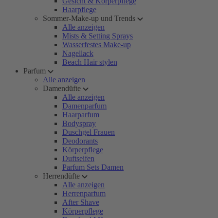
Gesicht & Körperpflege
Haarpflege
Sommer-Make-up und Trends
Alle anzeigen
Mists & Setting Sprays
Wasserfestes Make-up
Nagellack
Beach Hair stylen
Parfum
Alle anzeigen
Damendüfte
Alle anzeigen
Damenparfum
Haarparfum
Bodyspray
Duschgel Frauen
Deodorants
Körperpflege
Duftseifen
Parfum Sets Damen
Herrendüfte
Alle anzeigen
Herrenparfum
After Shave
Körperpflege