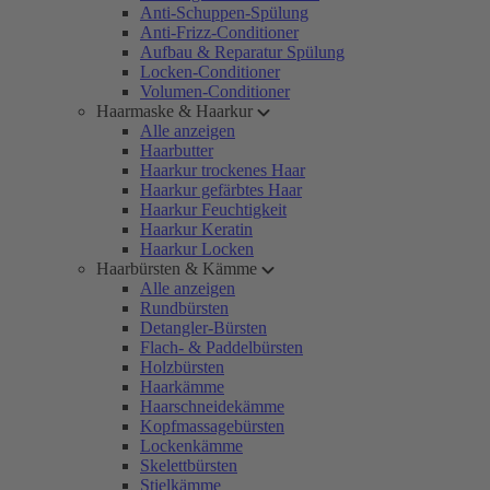
Anti-Schuppen-Spülung
Anti-Frizz-Conditioner
Aufbau & Reparatur Spülung
Locken-Conditioner
Volumen-Conditioner
Haarmaske & Haarkur
Alle anzeigen
Haarbutter
Haarkur trockenes Haar
Haarkur gefärbtes Haar
Haarkur Feuchtigkeit
Haarkur Keratin
Haarkur Locken
Haarbürsten & Kämme
Alle anzeigen
Rundbürsten
Detangler-Bürsten
Flach- & Paddelbürsten
Holzbürsten
Haarkämme
Haarschneidekämme
Kopfmassagebürsten
Lockenkämme
Skelettbürsten
Stielkämme