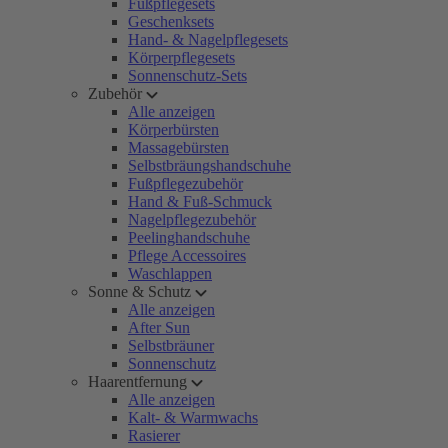
Fußpflegesets
Geschenksets
Hand- & Nagelpflegesets
Körperpflegesets
Sonnenschutz-Sets
Zubehör
Alle anzeigen
Körperbürsten
Massagebürsten
Selbstbräungshandschuhe
Fußpflegezubehör
Hand & Fuß-Schmuck
Nagelpflegezubehör
Peelinghandschuhe
Pflege Accessoires
Waschlappen
Sonne & Schutz
Alle anzeigen
After Sun
Selbstbräuner
Sonnenschutz
Haarentfernung
Alle anzeigen
Kalt- & Warmwachs
Rasierer