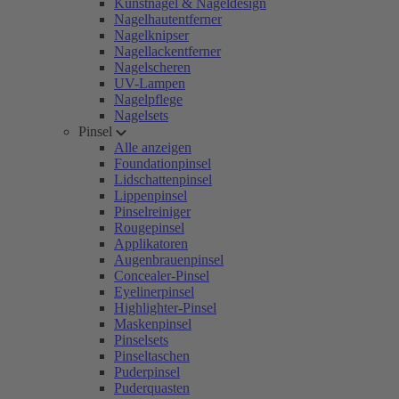
Kunstnägel & Nageldesign
Nagelhautentferner
Nagelknipser
Nagellackentferner
Nagelscheren
UV-Lampen
Nagelpflege
Nagelsets
Pinsel
Alle anzeigen
Foundationpinsel
Lidschattenpinsel
Lippenpinsel
Pinselreiniger
Rougepinsel
Applikatoren
Augenbrauenpinsel
Concealer-Pinsel
Eyelinerpinsel
Highlighter-Pinsel
Maskenpinsel
Pinselsets
Pinseltaschen
Puderpinsel
Puderquasten