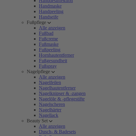
Handdesinfektion
Handmaske
Handpeeling
Handseife
Fußpflege
Alle anzeigen
Fußbad
Fußcreme
Fußmaske
Fußpeeling
Hornhautentferner
Fußgesundheit
Fußspray
Nagelpflege
Alle anzeigen
Nagelfeilen
Nagelhautentferner
Nagelknipser & -zangen
Nagelöle & -pflegestifte
Nagelscheren
Nagelhärter
Nagellack
Beauty Set
Alle anzeigen
Dusch- & Badesets