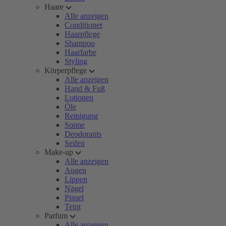
Haare
Alle anzeigen
Conditioner
Haarpflege
Shampoo
Haarfarbe
Styling
Körperpflege
Alle anzeigen
Hand & Fuß
Lotionen
Öle
Reinigung
Sonne
Deodorants
Seifen
Make-up
Alle anzeigen
Augen
Lippen
Nägel
Pinsel
Teint
Parfum
Alle anzeigen