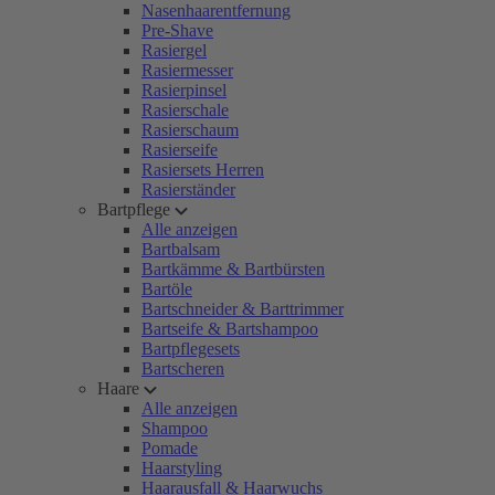
Nasenhaarentfernung
Pre-Shave
Rasiergel
Rasiermesser
Rasierpinsel
Rasierschale
Rasierschaum
Rasierseife
Rasiersets Herren
Rasierständer
Bartpflege
Alle anzeigen
Bartbalsam
Bartkämme & Bartbürsten
Bartöle
Bartschneider & Barttrimmer
Bartseife & Bartshampoo
Bartpflegesets
Bartscheren
Haare
Alle anzeigen
Shampoo
Pomade
Haarstyling
Haarausfall & Haarwuchs