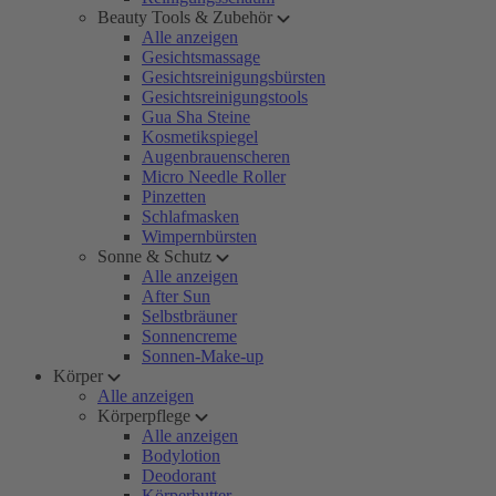
Beauty Tools & Zubehör
Alle anzeigen
Gesichtsmassage
Gesichtsreinigungsbürsten
Gesichtsreinigungstools
Gua Sha Steine
Kosmetikspiegel
Augenbrauenscheren
Micro Needle Roller
Pinzetten
Schlafmasken
Wimpernbürsten
Sonne & Schutz
Alle anzeigen
After Sun
Selbstbräuner
Sonnencreme
Sonnen-Make-up
Körper
Alle anzeigen
Körperpflege
Alle anzeigen
Bodylotion
Deodorant
Körperbutter