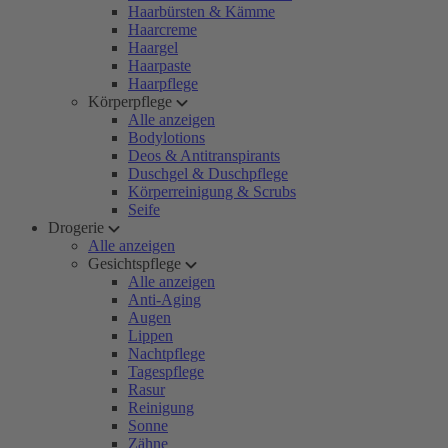
Haarbürsten & Kämme
Haarcreme
Haargel
Haarpaste
Haarpflege
Körperpflege
Alle anzeigen
Bodylotions
Deos & Antitranspirants
Duschgel & Duschpflege
Körperreinigung & Scrubs
Seife
Drogerie
Alle anzeigen
Gesichtspflege
Alle anzeigen
Anti-Aging
Augen
Lippen
Nachtpflege
Tagespflege
Rasur
Reinigung
Sonne
Zähne