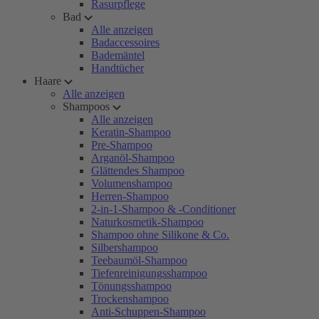
Rasurpflege
Bad
Alle anzeigen
Badaccessoires
Bademäntel
Handtücher
Haare
Alle anzeigen
Shampoos
Alle anzeigen
Keratin-Shampoo
Pre-Shampoo
Arganöl-Shampoo
Glättendes Shampoo
Volumenshampoo
Herren-Shampoo
2-in-1-Shampoo & -Conditioner
Naturkosmetik-Shampoo
Shampoo ohne Silikone & Co.
Silbershampoo
Teebaumöl-Shampoo
Tiefenreinigungsshampoo
Tönungsshampoo
Trockenshampoo
Anti-Schuppen-Shampoo