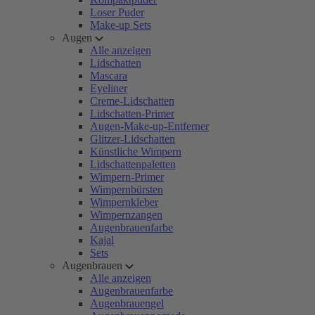
Loser Puder
Make-up Sets
Augen
Alle anzeigen
Lidschatten
Mascara
Eyeliner
Creme-Lidschatten
Lidschatten-Primer
Augen-Make-up-Entferner
Glitzer-Lidschatten
Künstliche Wimpern
Lidschattenpaletten
Wimpern-Primer
Wimpernbürsten
Wimpernkleber
Wimpernzangen
Augenbrauenfarbe
Kajal
Sets
Augenbrauen
Alle anzeigen
Augenbrauenfarbe
Augenbrauengel