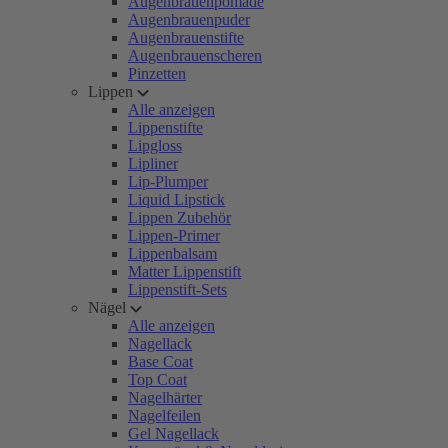
Augenbrauenpomade
Augenbrauenpuder
Augenbrauenstifte
Augenbrauenscheren
Pinzetten
Lippen
Alle anzeigen
Lippenstifte
Lipgloss
Lipliner
Lip-Plumper
Liquid Lipstick
Lippen Zubehör
Lippen-Primer
Lippenbalsam
Matter Lippenstift
Lippenstift-Sets
Nägel
Alle anzeigen
Nagellack
Base Coat
Top Coat
Nagelhärter
Nagelfeilen
Gel Nagellack