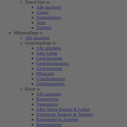
Travel Size
Alle anzeigen
Augen
Augenbrauen
Teint
Zubehör
Männerpflege
Alle anzeigen
Gesichtspflege
Alle anzeigen
Anti-Aging
Gesichtscreme
Gesichtsreinigung
Gesichtsserum
Pflegesets
Gesichtsmasken
Gesichtspeeling
Rasur
Alle anzeigen
Rasiercreme
Nassrasierer
After Shave Balsam & Lotion
Elektrische Rasierer & Trimmer
Rasierhobel & Zubehör
Herrenrasierer