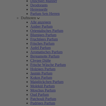
Duschgel Männer
Deodorants
Herrenseife
Parfum Sets Herren
Duftnoten
Alle anzeigen
Amber Parfum
Orientalisches Parfum
Blumiges Parfum
Fruchtiges Parfum
Frisches Parfum
Apfel Parfum
Aromatisches Parfum
Bergamotte Parfum
Chypre Düfte
Frische Wäsche Parfum
Holziges Parfum
Jasmin Parfum
Kokos Parfum
Maiglöckchen Parfum
Molekül Parfum
Moschus Parfum
Oud Parfum
Patchouli Parfum
Pudriges Parfum