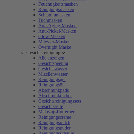
Feuchtigkeitsmasken
Reinigungsmasken
Schlammmasken
Tuchmasken
Anti-Aging-Masken
Anti-Pickel-Masken
Glow Masken
Mitesser-Masken
Overnight Maske
Gesichtsreinigung
Alle anzeigen
Gesichtspeeling
Gesichtswasser
Mizellenwasser
Reinigungsgel
Reinigungsöl
Abschminkpads
Abschminktücher
Gesichtsreinigungssets
Gesichtsseife
Make-up-Entferner
Reinigungscreme
Reinigungsmilch
Reinigungspuder
Reinigungsschaum