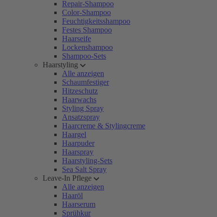
Repair-Shampoo
Color-Shampoo
Feuchtigkeitsshampoo
Festes Shampoo
Haarseife
Lockenshampoo
Shampoo-Sets
Haarstyling
Alle anzeigen
Schaumfestiger
Hitzeschutz
Haarwachs
Styling Spray
Ansatzspray
Haarcreme & Stylingcreme
Haargel
Haarpuder
Haarspray
Haarstyling-Sets
Sea Salt Spray
Leave-In Pflege
Alle anzeigen
Haaröl
Haarserum
Sprühkur