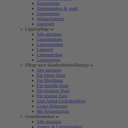
Augencreme
Augenmasken & -pads
Augenserum
Wimpernserum
Augengel
Lippenpflege
Alle anzeigen
Lippenbalsam
Lippenmasken
Lippenöl
Lippenpeeling
Lippenserum
Pflege nach Hautbedürfnis/Hauttyp
Alle anzeigen
Für fettige Haut
Für Mischhaut
Für sensible Haut
Für trockene Haut
Für unreine Haut
Anti-Aging-Gesichtspflege
Gegen Rötungen
Mit Sonnenschutz
Gesichtsmasken
Alle anzeigen
Augen- & Lippenmasken