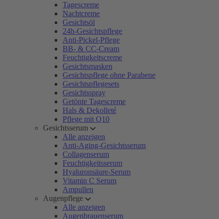
Tagescreme
Nachtcreme
Gesichtsöl
24h-Gesichtspflege
Anti-Pickel-Pflege
BB- & CC-Cream
Feuchtigkeitscreme
Gesichtsmasken
Gesichtspflege ohne Parabene
Gesichtspflegesets
Gesichtsspray
Getönte Tagescreme
Hals & Dekolleté
Pflege mit Q10
Gesichtsserum
Alle anzeigen
Anti-Aging-Gesichtsserum
Collagenserum
Feuchtigkeitsserum
Hyaluronsäure-Serum
Vitamin C Serum
Ampullen
Augenpflege
Alle anzeigen
Augenbrauenserum