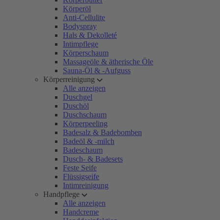
Körperöl
Anti-Cellulite
Bodyspray
Hals & Dekolleté
Intimpflege
Körperschaum
Massageöle & ätherische Öle
Sauna-Öl & -Aufguss
Körperreinigung
Alle anzeigen
Duschgel
Duschöl
Duschschaum
Körperpeeling
Badesalz & Badebomben
Badeöl & -milch
Badeschaum
Dusch- & Badesets
Feste Seife
Flüssigseife
Intimreinigung
Handpflege
Alle anzeigen
Handcreme