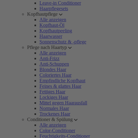
Leave-in Conditioner
Haarpflegesets
Kopfhautpflege
Alle anzeigen
Kopfhaut-Öl
Kopfhautpeeling
Haarwasser
Sonnenschutz & -pflege
Pflege nach Haartyp
Alle anzeigen
Anti-Frizz
Anti-Schuppen
Blondes Haar
Coloriertes Haar
Empfindliche Kopfhaut
Feines & glattes Haar
Fettiges Haar
Lockiges Haar
Mittel gegen Haarausfall
Normales Haar
Trockenes Haar
Conditioner & Spülung
Alle anzeigen
Color-Conditioner
Feuchtigkeits-Conditioner