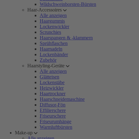
Wildschweinborsten-Bürsten
Haar-Accessoires
Alle anzeigen
Haargummis
Lockenwickler
Scrunchies
Haarspangen & -klammern
Sprühflaschen
Haarnadeln
Lockenbänder
Zubehör
Haarstyling-Geräte
Alle anzeigen
Glätteisen
Lockenstäbe
Heizwickler
Haartrockner
Haarschneidemaschine
Diffusor-Fön
Effilierschere
Friseurschere
Friseurumhänge
Warmluftbürsten
Make-up
Alle anzeigen