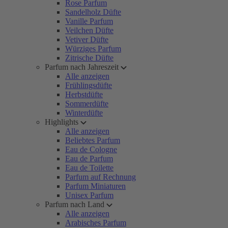
Rose Parfum
Sandelholz Düfte
Vanille Parfum
Veilchen Düfte
Vetiver Düfte
Würziges Parfum
Zitrische Düfte
Parfum nach Jahreszeit
Alle anzeigen
Frühlingsdüfte
Herbstdüfte
Sommerdüfte
Winterdüfte
Highlights
Alle anzeigen
Beliebtes Parfum
Eau de Cologne
Eau de Parfum
Eau de Toilette
Parfum auf Rechnung
Parfum Miniaturen
Unisex Parfum
Parfum nach Land
Alle anzeigen
Arabisches Parfum