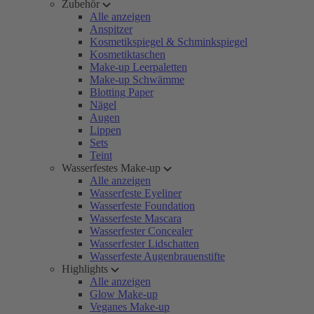
Zubehör
Alle anzeigen
Anspitzer
Kosmetikspiegel & Schminkspiegel
Kosmetiktaschen
Make-up Leerpaletten
Make-up Schwämme
Blotting Paper
Nägel
Augen
Lippen
Sets
Teint
Wasserfestes Make-up
Alle anzeigen
Wasserfeste Eyeliner
Wasserfeste Foundation
Wasserfeste Mascara
Wasserfester Concealer
Wasserfester Lidschatten
Wasserfeste Augenbrauenstifte
Highlights
Alle anzeigen
Glow Make-up
Veganes Make-up