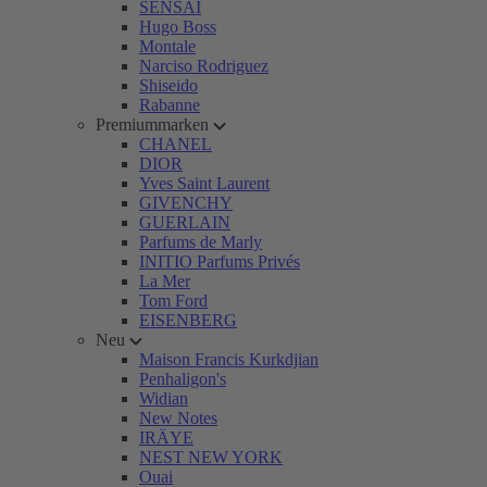
SENSAI
Hugo Boss
Montale
Narciso Rodriguez
Shiseido
Rabanne
Premiummarken
CHANEL
DIOR
Yves Saint Laurent
GIVENCHY
GUERLAIN
Parfums de Marly
INITIO Parfums Privés
La Mer
Tom Ford
EISENBERG
Neu
Maison Francis Kurkdjian
Penhaligon's
Widian
New Notes
IRÄYE
NEST NEW YORK
Ouai