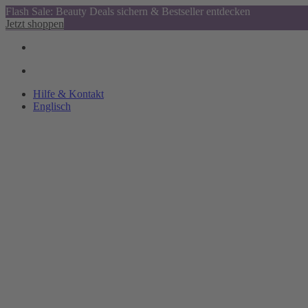
Flash Sale: Beauty Deals sichern & Bestseller entdecken
Jetzt shoppen
Hilfe & Kontakt
Englisch