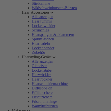
Stielkämme
Wildschweinborsten-Bürsten
Haar-Accessoires
Alle anzeigen
Haargummis
Lockenwickler
Scrunchies
Haarspangen & -klammern
Sprühflaschen
Haarnadeln
Lockenbänder
Zubehör
Haarstyling-Geräte
Alle anzeigen
Glätteisen
Lockenstäbe
Heizwickler
Haartrockner
Haarschneidemaschine
Diffusor-Fön
Effilierschere
Friseurschere
Friseurumhänge
Warmluftbürsten
Make-up