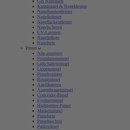
Gel Nagellack
Kunstnägel & Nageldesign
Nagelhautentferner
Nagelknipser
Nagellackentferner
Nagelscheren
UV-Lampen
Nagelpflege
Nagelsets
Pinsel
Alle anzeigen
Foundationpinsel
Lidschattenpinsel
Lippenpinsel
Pinselreiniger
Rougepinsel
Applikatoren
Augenbrauenpinsel
Concealer-Pinsel
Eyelinerpinsel
Highlighter-Pinsel
Maskenpinsel
Pinselsets
Pinseltaschen
Puderpinsel