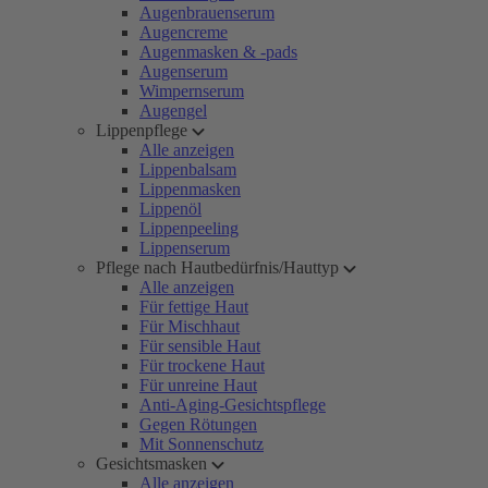
Augenbrauenserum
Augencreme
Augenmasken & -pads
Augenserum
Wimpernserum
Augengel
Lippenpflege
Alle anzeigen
Lippenbalsam
Lippenmasken
Lippenöl
Lippenpeeling
Lippenserum
Pflege nach Hautbedürfnis/Hauttyp
Alle anzeigen
Für fettige Haut
Für Mischhaut
Für sensible Haut
Für trockene Haut
Für unreine Haut
Anti-Aging-Gesichtspflege
Gegen Rötungen
Mit Sonnenschutz
Gesichtsmasken
Alle anzeigen