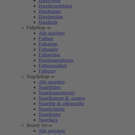
Handcreme
Handdesinfektion
Handmaske
Handpeeling
Handseife
Fußpflege
Alle anzeigen
Fußbad
Fußcreme
Fußmaske
Fußpeeling
Hornhautentferner
Fußgesundheit
Fußspray
Nagelpflege
Alle anzeigen
Nagelfeilen
Nagelhautentferner
Nagelknipser & -zangen
Nagelöle & -pflegestifte
Nagelscheren
Nagelhärter
Nagellack
Beauty Set
Alle anzeigen