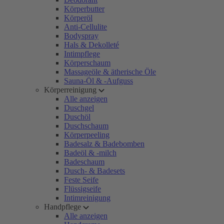
Körperbutter
Körperöl
Anti-Cellulite
Bodyspray
Hals & Dekolleté
Intimpflege
Körperschaum
Massageöle & ätherische Öle
Sauna-Öl & -Aufguss
Körperreinigung
Alle anzeigen
Duschgel
Duschöl
Duschschaum
Körperpeeling
Badesalz & Badebomben
Badeöl & -milch
Badeschaum
Dusch- & Badesets
Feste Seife
Flüssigseife
Intimreinigung
Handpflege
Alle anzeigen