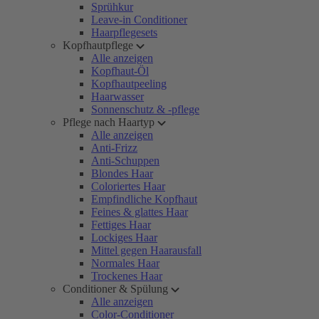
Sprühkur
Leave-in Conditioner
Haarpflegesets
Kopfhautpflege
Alle anzeigen
Kopfhaut-Öl
Kopfhautpeeling
Haarwasser
Sonnenschutz & -pflege
Pflege nach Haartyp
Alle anzeigen
Anti-Frizz
Anti-Schuppen
Blondes Haar
Coloriertes Haar
Empfindliche Kopfhaut
Feines & glattes Haar
Fettiges Haar
Lockiges Haar
Mittel gegen Haarausfall
Normales Haar
Trockenes Haar
Conditioner & Spülung
Alle anzeigen
Color-Conditioner