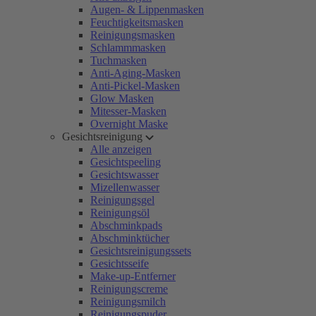
Augen- & Lippenmasken
Feuchtigkeitsmasken
Reinigungsmasken
Schlammmasken
Tuchmasken
Anti-Aging-Masken
Anti-Pickel-Masken
Glow Masken
Mitesser-Masken
Overnight Maske
Gesichtsreinigung
Alle anzeigen
Gesichtspeeling
Gesichtswasser
Mizellenwasser
Reinigungsgel
Reinigungsöl
Abschminkpads
Abschminktücher
Gesichtsreinigungssets
Gesichtsseife
Make-up-Entferner
Reinigungscreme
Reinigungsmilch
Reinigungspuder