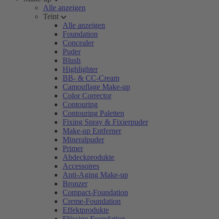
Alle anzeigen
Teint
Alle anzeigen
Foundation
Concealer
Puder
Blush
Highlighter
BB- & CC-Cream
Camouflage Make-up
Color Corrector
Contouring
Contouring Paletten
Fixing Spray & Fixierpuder
Make-up Entferner
Mineralpuder
Primer
Abdeckprodukte
Accessoires
Anti-Aging Make-up
Bronzer
Compact-Foundation
Creme-Foundation
Effektprodukte
Flüssige Foundation