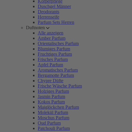
Körperpflege
Duschgel Männer
Deodorants
Herrenseife
Parfum Sets Herren
Duftnoten
Alle anzeigen
Amber Parfum
Orientalisches Parfum
Blumiges Parfum
Fruchtiges Parfum
Frisches Parfum
Apfel Parfum
Aromatisches Parfum
Bergamotte Parfum
Chypre Düfte
Frische Wäsche Parfum
Holziges Parfum
Jasmin Parfum
Kokos Parfum
Maiglöckchen Parfum
Molekül Parfum
Moschus Parfum
Oud Parfum
Patchouli Parfum