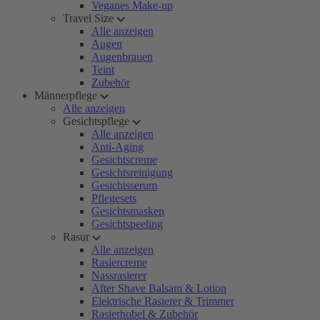
Veganes Make-up
Travel Size
Alle anzeigen
Augen
Augenbrauen
Teint
Zubehör
Männerpflege
Alle anzeigen
Gesichtspflege
Alle anzeigen
Anti-Aging
Gesichtscreme
Gesichtsreinigung
Gesichtsserum
Pflegesets
Gesichtsmasken
Gesichtspeeling
Rasur
Alle anzeigen
Rasiercreme
Nassrasierer
After Shave Balsam & Lotion
Elektrische Rasierer & Trimmer
Rasierhobel & Zubehör