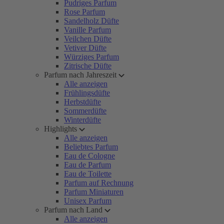
Pudriges Parfum
Rose Parfum
Sandelholz Düfte
Vanille Parfum
Veilchen Düfte
Vetiver Düfte
Würziges Parfum
Zitrische Düfte
Parfum nach Jahreszeit
Alle anzeigen
Frühlingsdüfte
Herbstdüfte
Sommerdüfte
Winterdüfte
Highlights
Alle anzeigen
Beliebtes Parfum
Eau de Cologne
Eau de Parfum
Eau de Toilette
Parfum auf Rechnung
Parfum Miniaturen
Unisex Parfum
Parfum nach Land
Alle anzeigen