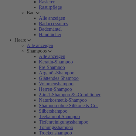
Rasierer
Rasurpflege
Bad
Alle anzeigen
Badaccessoires
Bademäntel
Handtücher
Haare
Alle anzeigen
Shampoos
Alle anzeigen
Keratin-Shampoo
Pre-Shampoo
Arganöl-Shampoo
Glättendes Shampoo
Volumenshampoo
Herren-Shampoo
2-in-1-Shampoo & -Conditioner
Naturkosmetik-Shampoo
Shampoo ohne Silikone & Co.
Silbershampoo
Teebaumöl-Shampoo
Tiefenreinigungsshampoo
Tönungsshampoo
Trockenshampoo