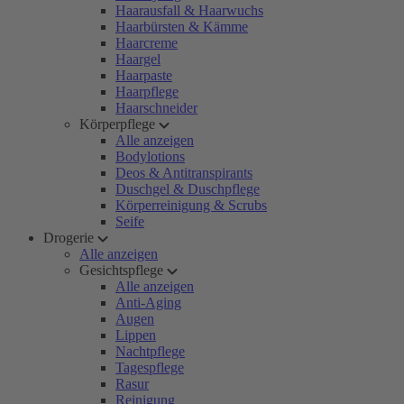
Haarausfall & Haarwuchs
Haarbürsten & Kämme
Haarcreme
Haargel
Haarpaste
Haarpflege
Haarschneider
Körperpflege
Alle anzeigen
Bodylotions
Deos & Antitranspirants
Duschgel & Duschpflege
Körperreinigung & Scrubs
Seife
Drogerie
Alle anzeigen
Gesichtspflege
Alle anzeigen
Anti-Aging
Augen
Lippen
Nachtpflege
Tagespflege
Rasur
Reinigung