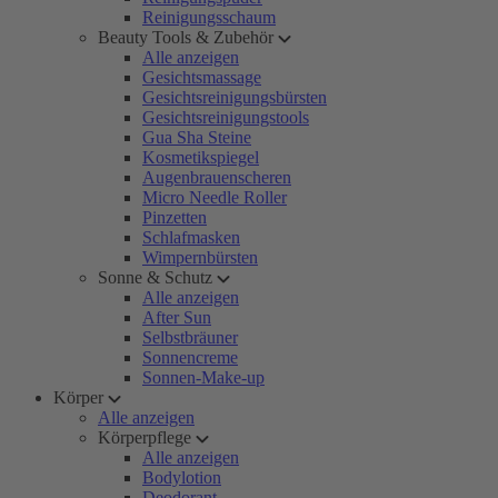
Reinigungsschaum
Beauty Tools & Zubehör
Alle anzeigen
Gesichtsmassage
Gesichtsreinigungsbürsten
Gesichtsreinigungstools
Gua Sha Steine
Kosmetikspiegel
Augenbrauenscheren
Micro Needle Roller
Pinzetten
Schlafmasken
Wimpernbürsten
Sonne & Schutz
Alle anzeigen
After Sun
Selbstbräuner
Sonnencreme
Sonnen-Make-up
Körper
Alle anzeigen
Körperpflege
Alle anzeigen
Bodylotion
Deodorant