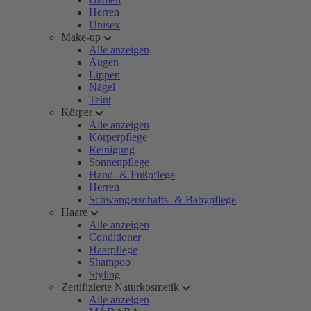
Herren
Unisex
Make-up
Alle anzeigen
Augen
Lippen
Nägel
Teint
Körper
Alle anzeigen
Körperpflege
Reinigung
Sonnenpflege
Hand- & Fußpflege
Herren
Schwangerschafts- & Babypflege
Haare
Alle anzeigen
Conditioner
Haarpflege
Shampoo
Styling
Zertifizierte Naturkosmetik
Alle anzeigen