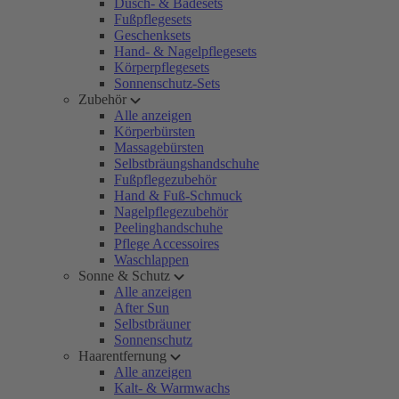
Dusch- & Badesets
Fußpflegesets
Geschenksets
Hand- & Nagelpflegesets
Körperpflegesets
Sonnenschutz-Sets
Zubehör
Alle anzeigen
Körperbürsten
Massagebürsten
Selbstbräungshandschuhe
Fußpflegezubehör
Hand & Fuß-Schmuck
Nagelpflegezubehör
Peelinghandschuhe
Pflege Accessoires
Waschlappen
Sonne & Schutz
Alle anzeigen
After Sun
Selbstbräuner
Sonnenschutz
Haarentfernung
Alle anzeigen
Kalt- & Warmwachs