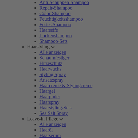
Anti-Schuppen-Shampoo
Repair-Shampoo
Color-Shampoo
Feuchtigkeitsshampoo
Festes Shampoo
Haarseife
Lockenshampoo
Shampoo-Sets
Haarstyling
Alle anzeigen
Schaumfestiger
Hitzeschutz
Haarwachs
Styling Spray
Ansatzspray
Haarcreme & Stylingcreme
Haargel
Haarpuder
Haarspray
Haarstyling-Sets
Sea Salt Spray
Leave-In Pflege
Alle anzeigen
Haaröl
Haarserum