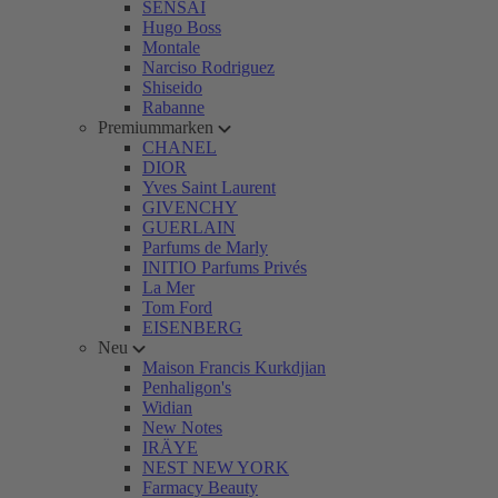
SENSAI
Hugo Boss
Montale
Narciso Rodriguez
Shiseido
Rabanne
Premiummarken
CHANEL
DIOR
Yves Saint Laurent
GIVENCHY
GUERLAIN
Parfums de Marly
INITIO Parfums Privés
La Mer
Tom Ford
EISENBERG
Neu
Maison Francis Kurkdjian
Penhaligon's
Widian
New Notes
IRÄYE
NEST NEW YORK
Farmacy Beauty