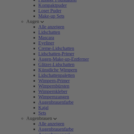
Kompaktpuder
Loser Puder
Make-up Sets
Augen
Alle anzeigen
Lidschatten
Mascara
Eyeliner
Creme-Lidschatten
Lidschatten-Primer
Augen-Make-up-Entferner
Glitzer-Lidschatten
Künstliche Wimpern
Lidschattenpaletten
Wimpern-Primer
Wimpernbürsten
Wimpernkleber
Wimpernzangen
Augenbrauenfarbe
Kajal
Sets
Augenbrauen
Alle anzeigen
Augenbrauenfarbe