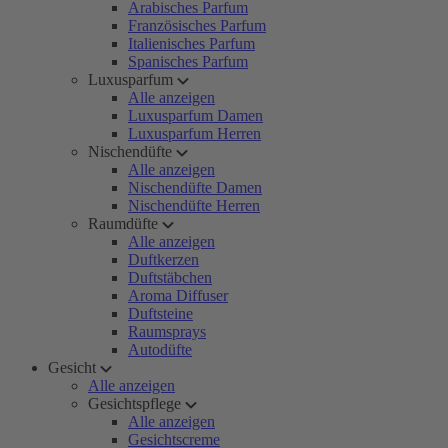
Arabisches Parfum
Französisches Parfum
Italienisches Parfum
Spanisches Parfum
Luxusparfum
Alle anzeigen
Luxusparfum Damen
Luxusparfum Herren
Nischendüfte
Alle anzeigen
Nischendüfte Damen
Nischendüfte Herren
Raumdüfte
Alle anzeigen
Duftkerzen
Duftstäbchen
Aroma Diffuser
Duftsteine
Raumsprays
Autodüfte
Gesicht
Alle anzeigen
Gesichtspflege
Alle anzeigen
Gesichtscreme