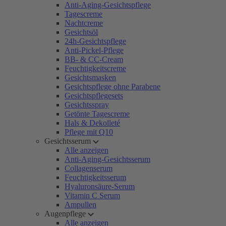
Anti-Aging-Gesichtspflege
Tagescreme
Nachtcreme
Gesichtsöl
24h-Gesichtspflege
Anti-Pickel-Pflege
BB- & CC-Cream
Feuchtigkeitscreme
Gesichtsmasken
Gesichtspflege ohne Parabene
Gesichtspflegesets
Gesichtsspray
Getönte Tagescreme
Hals & Dekolleté
Pflege mit Q10
Gesichtsserum
Alle anzeigen
Anti-Aging-Gesichtsserum
Collagenserum
Feuchtigkeitsserum
Hyaluronsäure-Serum
Vitamin C Serum
Ampullen
Augenpflege
Alle anzeigen