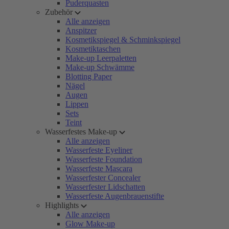
Puderquasten
Zubehör
Alle anzeigen
Anspitzer
Kosmetikspiegel & Schminkspiegel
Kosmetiktaschen
Make-up Leerpaletten
Make-up Schwämme
Blotting Paper
Nägel
Augen
Lippen
Sets
Teint
Wasserfestes Make-up
Alle anzeigen
Wasserfeste Eyeliner
Wasserfeste Foundation
Wasserfeste Mascara
Wasserfester Concealer
Wasserfester Lidschatten
Wasserfeste Augenbrauenstifte
Highlights
Alle anzeigen
Glow Make-up