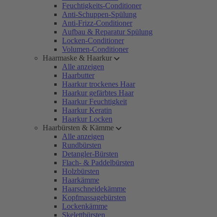
Feuchtigkeits-Conditioner
Anti-Schuppen-Spülung
Anti-Frizz-Conditioner
Aufbau & Reparatur Spülung
Locken-Conditioner
Volumen-Conditioner
Haarmaske & Haarkur
Alle anzeigen
Haarbutter
Haarkur trockenes Haar
Haarkur gefärbtes Haar
Haarkur Feuchtigkeit
Haarkur Keratin
Haarkur Locken
Haarbürsten & Kämme
Alle anzeigen
Rundbürsten
Detangler-Bürsten
Flach- & Paddelbürsten
Holzbürsten
Haarkämme
Haarschneidekämme
Kopfmassagebürsten
Lockenkämme
Skelettbürsten