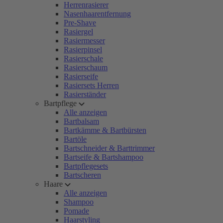
Herrenrasierer
Nasenhaarentfernung
Pre-Shave
Rasiergel
Rasiermesser
Rasierpinsel
Rasierschale
Rasierschaum
Rasierseife
Rasiersets Herren
Rasierständer
Bartpflege
Alle anzeigen
Bartbalsam
Bartkämme & Bartbürsten
Bartöle
Bartschneider & Barttrimmer
Bartseife & Bartshampoo
Bartpflegesets
Bartscheren
Haare
Alle anzeigen
Shampoo
Pomade
Haarstyling