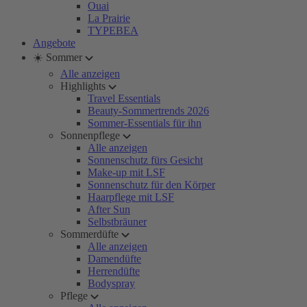
Ouai
La Prairie
TYPEBEA
Angebote
☀️ Sommer
Alle anzeigen
Highlights
Travel Essentials
Beauty-Sommertrends 2026
Sommer-Essentials für ihn
Sonnenpflege
Alle anzeigen
Sonnenschutz fürs Gesicht
Make-up mit LSF
Sonnenschutz für den Körper
Haarpflege mit LSF
After Sun
Selbstbräuner
Sommerdüfte
Alle anzeigen
Damendüfte
Herrendüfte
Bodyspray
Pflege