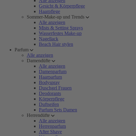
Alle anzeigen
Gesicht & Körperpflege
Haarpflege
Sommer-Make-up und Trends
Alle anzeigen
Mists & Setting Sprays
Wasserfestes Make-up
Nagellack
Beach Hair stylen
Parfum
Alle anzeigen
Damendüfte
Alle anzeigen
Damenparfum
Haarparfum
Bodyspray
Duschgel Frauen
Deodorants
Körperpflege
Duftseifen
Parfum Sets Damen
Herrendüfte
Alle anzeigen
Herrenparfum
After Shave