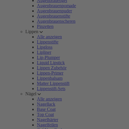
Augenbrauengel
Augenbrauenpomade
Augenbrauenpuder
Augenbrauenstifte
Augenbrauenscheren
Pinzetten
Lippen
Alle anzeigen
Lippenstifte
Lipgloss
Lipliner
Lip-Plumper
Liquid Lipstick
Lippen Zubehör
Lippen-Primer
Lippenbalsam
Matter Lippenstift
Lippenstift-Sets
Nägel
Alle anzeigen
Nagellack
Base Coat
Top Coat
Nagelhärter
Nagelfeilen