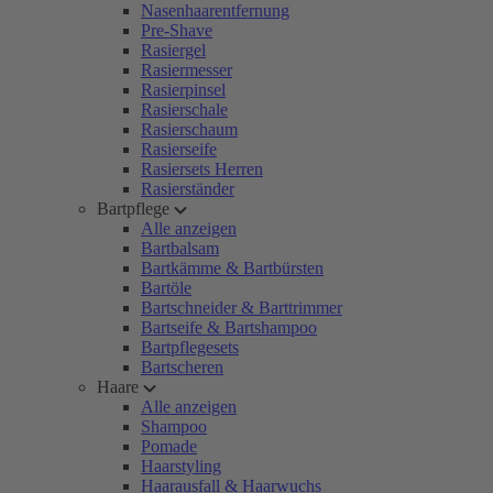
Nasenhaarentfernung
Pre-Shave
Rasiergel
Rasiermesser
Rasierpinsel
Rasierschale
Rasierschaum
Rasierseife
Rasiersets Herren
Rasierständer
Bartpflege
Alle anzeigen
Bartbalsam
Bartkämme & Bartbürsten
Bartöle
Bartschneider & Barttrimmer
Bartseife & Bartshampoo
Bartpflegesets
Bartscheren
Haare
Alle anzeigen
Shampoo
Pomade
Haarstyling
Haarausfall & Haarwuchs