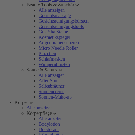
Beauty Tools & Zubehör
Alle anzeigen
Gesichtsmassage
Gesichtsreinigungsbürsten
Gesichtsreinigungstools
Gua Sha Steine
Kosmetikspiegel
Augenbrauenscheren
Micro Needle Roller
Pinzetten
Schlafmasken
Wimpernbürsten
Sonne & Schutz
Alle anzeigen
After Sun
Selbstbräuner
Sonnencreme
Sonnen-Make-up
Körper
Alle anzeigen
Körperpflege
Alle anzeigen
Bodylotion
Deodorant
Körperbutter