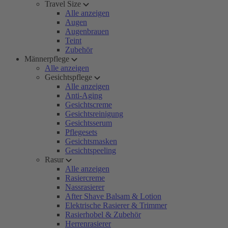
Travel Size
Alle anzeigen
Augen
Augenbrauen
Teint
Zubehör
Männerpflege
Alle anzeigen
Gesichtspflege
Alle anzeigen
Anti-Aging
Gesichtscreme
Gesichtsreinigung
Gesichtsserum
Pflegesets
Gesichtsmasken
Gesichtspeeling
Rasur
Alle anzeigen
Rasiercreme
Nassrasierer
After Shave Balsam & Lotion
Elektrische Rasierer & Trimmer
Rasierhobel & Zubehör
Herrenrasierer