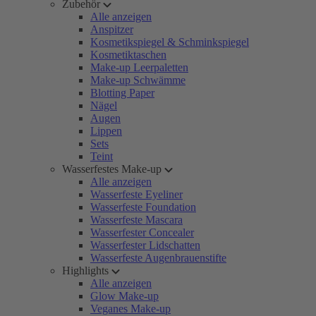
Zubehör
Alle anzeigen
Anspitzer
Kosmetikspiegel & Schminkspiegel
Kosmetiktaschen
Make-up Leerpaletten
Make-up Schwämme
Blotting Paper
Nägel
Augen
Lippen
Sets
Teint
Wasserfestes Make-up
Alle anzeigen
Wasserfeste Eyeliner
Wasserfeste Foundation
Wasserfeste Mascara
Wasserfester Concealer
Wasserfester Lidschatten
Wasserfeste Augenbrauenstifte
Highlights
Alle anzeigen
Glow Make-up
Veganes Make-up