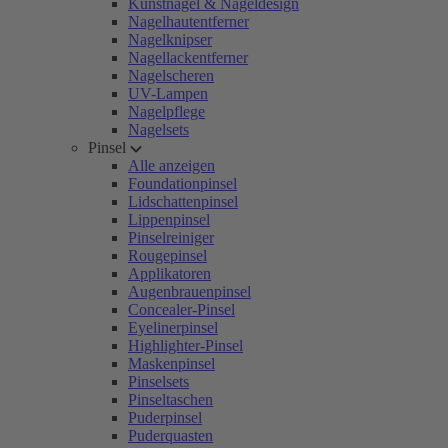
Kunstnägel & Nageldesign
Nagelhautentferner
Nagelknipser
Nagellackentferner
Nagelscheren
UV-Lampen
Nagelpflege
Nagelsets
Pinsel
Alle anzeigen
Foundationpinsel
Lidschattenpinsel
Lippenpinsel
Pinselreiniger
Rougepinsel
Applikatoren
Augenbrauenpinsel
Concealer-Pinsel
Eyelinerpinsel
Highlighter-Pinsel
Maskenpinsel
Pinselsets
Pinseltaschen
Puderpinsel
Puderquasten