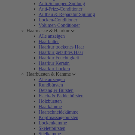
Anti-Schuppen-Spülung
Anti-Frizz-Conditioner
Aufbau & Reparatur Spülung
Locken-Conditioner
Volumen-Conditioner
Haarmaske & Haarkur
Alle anzeigen
Haarbutter
Haarkur trockenes Haar
Haarkur gefärbtes Haar
Haarkur Feuchtigkeit
Haarkur Keratin
Haarkur Locken
Haarbürsten & Kämme
Alle anzeigen
Rundbürsten
Detangler-Bürsten
Flach- & Paddelbürsten
Holzbürsten
Haarkämme
Haarschneidekämme
Kopfmassagebürsten
Lockenkämme
Skelettbürsten
Stielkämme