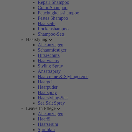
Repair-Shampoo
Color-Shampoo
Feuchtigkeitsshampoo
Festes Shampoo
Haarseife
Lockenshampoo
Shampoo-Sets
Haarstyling
Alle anzeigen
Schaumfestiger
Hitzeschutz
Haarwachs
Styling Spray
Ansatzspray
Haarcreme & Stylingcreme
Haargel
Haarpuder
Haarspray
Haarstyling-Sets
Sea Salt Spray
Leave-In Pflege
Alle anzeigen
Haaröl
Haarserum
Sprühkur