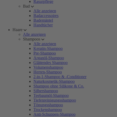
Rasurpflege
Bad
Alle anzeigen
Badaccessoires
Bademäntel
Handtücher
Haare
Alle anzeigen
Shampoos
Alle anzeigen
Keratin-Shampoo
Pre-Shampoo
Arganöl-Shampoo
Glättendes Shampoo
Volumenshampoo
Herren-Shampoo
2-in-1-Shampoo & -Conditioner
Naturkosmetik-Shampoo
Shampoo ohne Silikone & Co.
Silbershampoo
Teebaumöl-Shampoo
Tiefenreinigungsshampoo
Tönungsshampoo
Trockenshampoo
Anti-Schuppen-Shampoo