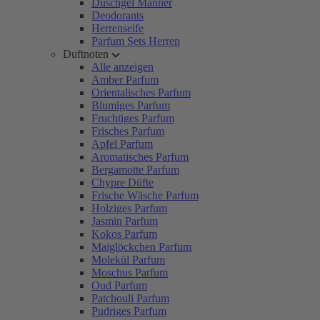
Duschgel Männer
Deodorants
Herrenseife
Parfum Sets Herren
Duftnoten
Alle anzeigen
Amber Parfum
Orientalisches Parfum
Blumiges Parfum
Fruchtiges Parfum
Frisches Parfum
Apfel Parfum
Aromatisches Parfum
Bergamotte Parfum
Chypre Düfte
Frische Wäsche Parfum
Holziges Parfum
Jasmin Parfum
Kokos Parfum
Maiglöckchen Parfum
Molekül Parfum
Moschus Parfum
Oud Parfum
Patchouli Parfum
Pudriges Parfum