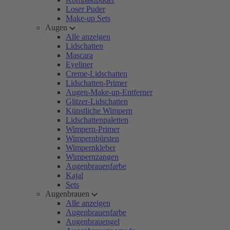
Loser Puder
Make-up Sets
Augen
Alle anzeigen
Lidschatten
Mascara
Eyeliner
Creme-Lidschatten
Lidschatten-Primer
Augen-Make-up-Entferner
Glitzer-Lidschatten
Künstliche Wimpern
Lidschattenpaletten
Wimpern-Primer
Wimpernbürsten
Wimpernkleber
Wimpernzangen
Augenbrauenfarbe
Kajal
Sets
Augenbrauen
Alle anzeigen
Augenbrauenfarbe
Augenbrauengel