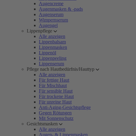
Augencreme
Augenmasken & -pads
Augenserum
Wimpernserum
Augengel
Lippenpflege
Alle anzeigen
Lippenbalsam
Lippenmasken
Lippenöl
Lippenpeeling
Lippenserum
Pflege nach Hautbedürfnis/Hauttyp
Alle anzeigen
Für fettige Haut
Für Mischhaut
Für sensible Haut
Für trockene Haut
Für unreine Haut
Anti-Aging-Gesichtspflege
Gegen Rötungen
Mit Sonnenschutz
Gesichtsmasken
Alle anzeigen
Augen- & Lippenmasken