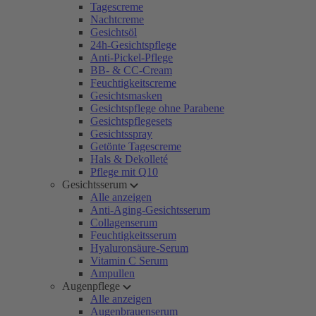
Tagescreme
Nachtcreme
Gesichtsöl
24h-Gesichtspflege
Anti-Pickel-Pflege
BB- & CC-Cream
Feuchtigkeitscreme
Gesichtsmasken
Gesichtspflege ohne Parabene
Gesichtspflegesets
Gesichtsspray
Getönte Tagescreme
Hals & Dekolleté
Pflege mit Q10
Gesichtsserum
Alle anzeigen
Anti-Aging-Gesichtsserum
Collagenserum
Feuchtigkeitsserum
Hyaluronsäure-Serum
Vitamin C Serum
Ampullen
Augenpflege
Alle anzeigen
Augenbrauenserum