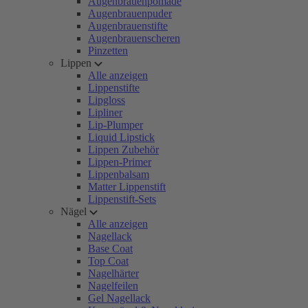
Augenbrauenpomade
Augenbrauenpuder
Augenbrauenstifte
Augenbrauenscheren
Pinzetten
Lippen
Alle anzeigen
Lippenstifte
Lipgloss
Lipliner
Lip-Plumper
Liquid Lipstick
Lippen Zubehör
Lippen-Primer
Lippenbalsam
Matter Lippenstift
Lippenstift-Sets
Nägel
Alle anzeigen
Nagellack
Base Coat
Top Coat
Nagelhärter
Nagelfeilen
Gel Nagellack