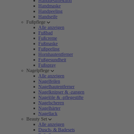
Handdesinfektion
Handmaske
Handpeeling
Handseife
Fußpflege
Alle anzeigen
Fußbad
Fußcreme
Fußmaske
Fußpeeling
Hornhautentferner
Fußgesundheit
Fußspray
Nagelpflege
Alle anzeigen
Nagelfeilen
Nagelhautentferner
Nagelknipser & -zangen
Nagelöle & -pflegestifte
Nagelscheren
Nagelhärter
Nagellack
Beauty Set
Alle anzeigen
Dusch- & Badesets