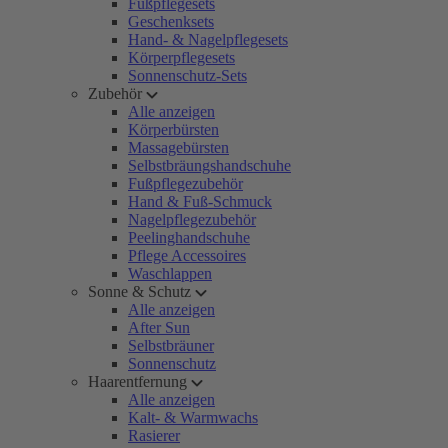
Fußpflegesets
Geschenksets
Hand- & Nagelpflegesets
Körperpflegesets
Sonnenschutz-Sets
Zubehör
Alle anzeigen
Körperbürsten
Massagebürsten
Selbstbräungshandschuhe
Fußpflegezubehör
Hand & Fuß-Schmuck
Nagelpflegezubehör
Peelinghandschuhe
Pflege Accessoires
Waschlappen
Sonne & Schutz
Alle anzeigen
After Sun
Selbstbräuner
Sonnenschutz
Haarentfernung
Alle anzeigen
Kalt- & Warmwachs
Rasierer