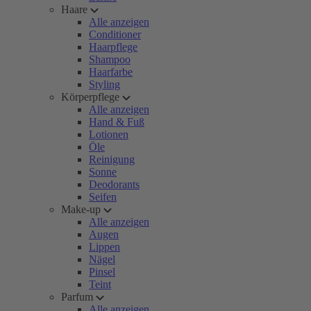
Haare
Alle anzeigen
Conditioner
Haarpflege
Shampoo
Haarfarbe
Styling
Körperpflege
Alle anzeigen
Hand & Fuß
Lotionen
Öle
Reinigung
Sonne
Deodorants
Seifen
Make-up
Alle anzeigen
Augen
Lippen
Nägel
Pinsel
Teint
Parfum
Alle anzeigen