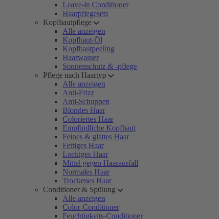
Leave-in Conditioner
Haarpflegesets
Kopfhautpflege
Alle anzeigen
Kopfhaut-Öl
Kopfhautpeeling
Haarwasser
Sonnenschutz & -pflege
Pflege nach Haartyp
Alle anzeigen
Anti-Frizz
Anti-Schuppen
Blondes Haar
Coloriertes Haar
Empfindliche Kopfhaut
Feines & glattes Haar
Fettiges Haar
Lockiges Haar
Mittel gegen Haarausfall
Normales Haar
Trockenes Haar
Conditioner & Spülung
Alle anzeigen
Color-Conditioner
Feuchtigkeits-Conditioner