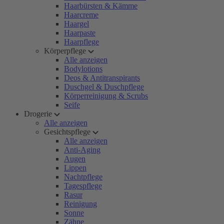
Haarbürsten & Kämme
Haarcreme
Haargel
Haarpaste
Haarpflege
Körperpflege
Alle anzeigen
Bodylotions
Deos & Antitranspirants
Duschgel & Duschpflege
Körperreinigung & Scrubs
Seife
Drogerie
Alle anzeigen
Gesichtspflege
Alle anzeigen
Anti-Aging
Augen
Lippen
Nachtpflege
Tagespflege
Rasur
Reinigung
Sonne
Zähne