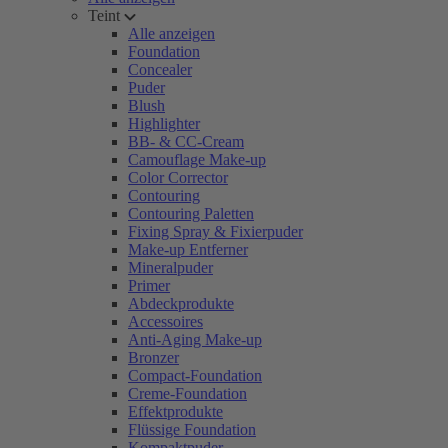
Teint
Alle anzeigen
Foundation
Concealer
Puder
Blush
Highlighter
BB- & CC-Cream
Camouflage Make-up
Color Corrector
Contouring
Contouring Paletten
Fixing Spray & Fixierpuder
Make-up Entferner
Mineralpuder
Primer
Abdeckprodukte
Accessoires
Anti-Aging Make-up
Bronzer
Compact-Foundation
Creme-Foundation
Effektprodukte
Flüssige Foundation
Kompaktpuder