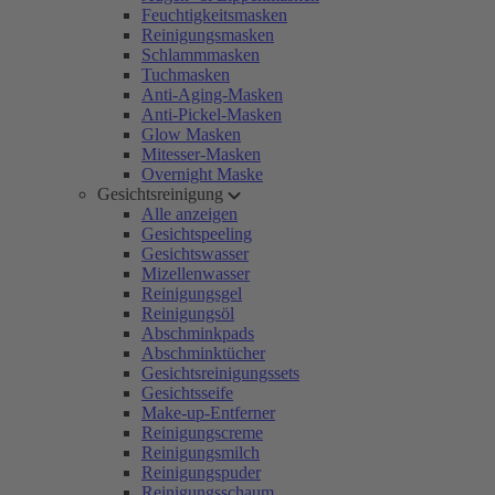
Feuchtigkeitsmasken
Reinigungsmasken
Schlammmasken
Tuchmasken
Anti-Aging-Masken
Anti-Pickel-Masken
Glow Masken
Mitesser-Masken
Overnight Maske
Gesichtsreinigung
Alle anzeigen
Gesichtspeeling
Gesichtswasser
Mizellenwasser
Reinigungsgel
Reinigungsöl
Abschminkpads
Abschminktücher
Gesichtsreinigungssets
Gesichtsseife
Make-up-Entferner
Reinigungscreme
Reinigungsmilch
Reinigungspuder
Reinigungsschaum