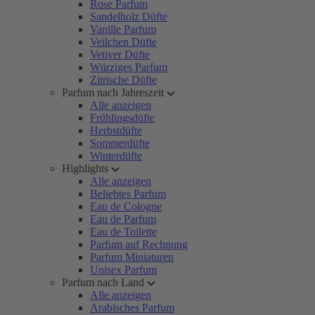
Rose Parfum
Sandelholz Düfte
Vanille Parfum
Veilchen Düfte
Vetiver Düfte
Würziges Parfum
Zitrische Düfte
Parfum nach Jahreszeit
Alle anzeigen
Frühlingsdüfte
Herbstdüfte
Sommerdüfte
Winterdüfte
Highlights
Alle anzeigen
Beliebtes Parfum
Eau de Cologne
Eau de Parfum
Eau de Toilette
Parfum auf Rechnung
Parfum Miniaturen
Unisex Parfum
Parfum nach Land
Alle anzeigen
Arabisches Parfum