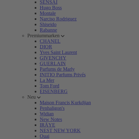
SENSAI
Hugo Boss
Montale
Narciso Rodriguez
Shiseido
Rabanne
Premiummarken
CHANEL
DIOR
Yves Saint Laurent
GIVENCHY
GUERLAIN
Parfums de Marly
INITIO Parfums Privés
La Mer
Tom Ford
EISENBERG
Neu
Maison Francis Kurkdjian
Penhaligon's
Widian
New Notes
IRÄYE
NEST NEW YORK
Ouai