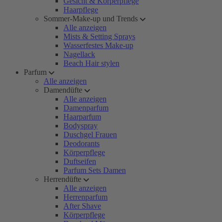
Gesicht & Körperpflege
Haarpflege
Sommer-Make-up und Trends
Alle anzeigen
Mists & Setting Sprays
Wasserfestes Make-up
Nagellack
Beach Hair stylen
Parfum
Alle anzeigen
Damendüfte
Alle anzeigen
Damenparfum
Haarparfum
Bodyspray
Duschgel Frauen
Deodorants
Körperpflege
Duftseifen
Parfum Sets Damen
Herrendüfte
Alle anzeigen
Herrenparfum
After Shave
Körperpflege