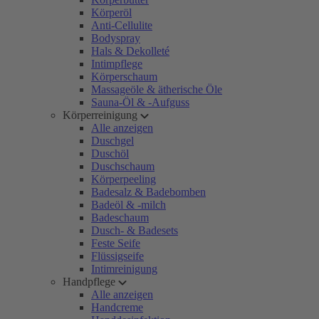
Körperöl
Anti-Cellulite
Bodyspray
Hals & Dekolleté
Intimpflege
Körperschaum
Massageöle & ätherische Öle
Sauna-Öl & -Aufguss
Körperreinigung
Alle anzeigen
Duschgel
Duschöl
Duschschaum
Körperpeeling
Badesalz & Badebomben
Badeöl & -milch
Badeschaum
Dusch- & Badesets
Feste Seife
Flüssigseife
Intimreinigung
Handpflege
Alle anzeigen
Handcreme