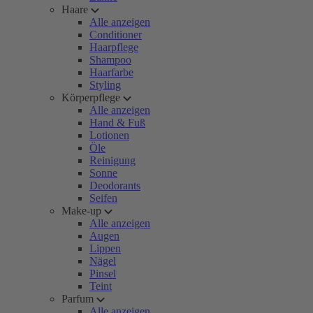
Haare
Alle anzeigen
Conditioner
Haarpflege
Shampoo
Haarfarbe
Styling
Körperpflege
Alle anzeigen
Hand & Fuß
Lotionen
Öle
Reinigung
Sonne
Deodorants
Seifen
Make-up
Alle anzeigen
Augen
Lippen
Nägel
Pinsel
Teint
Parfum
Alle anzeigen