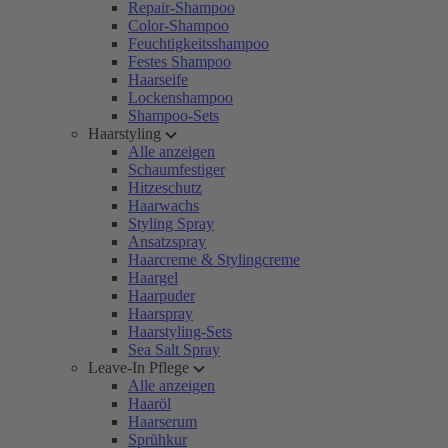
Repair-Shampoo
Color-Shampoo
Feuchtigkeitsshampoo
Festes Shampoo
Haarseife
Lockenshampoo
Shampoo-Sets
Haarstyling
Alle anzeigen
Schaumfestiger
Hitzeschutz
Haarwachs
Styling Spray
Ansatzspray
Haarcreme & Stylingcreme
Haargel
Haarpuder
Haarspray
Haarstyling-Sets
Sea Salt Spray
Leave-In Pflege
Alle anzeigen
Haaröl
Haarserum
Sprühkur