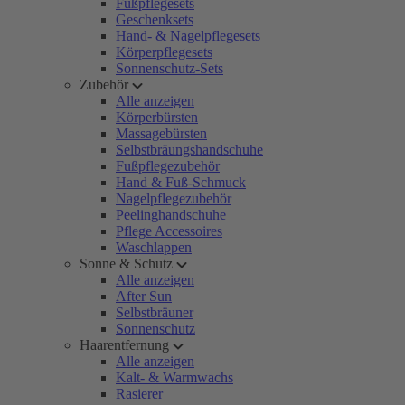
Fußpflegesets
Geschenksets
Hand- & Nagelpflegesets
Körperpflegesets
Sonnenschutz-Sets
Zubehör
Alle anzeigen
Körperbürsten
Massagebürsten
Selbstbräungshandschuhe
Fußpflegezubehör
Hand & Fuß-Schmuck
Nagelpflegezubehör
Peelinghandschuhe
Pflege Accessoires
Waschlappen
Sonne & Schutz
Alle anzeigen
After Sun
Selbstbräuner
Sonnenschutz
Haarentfernung
Alle anzeigen
Kalt- & Warmwachs
Rasierer