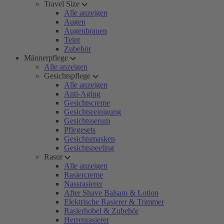
Travel Size
Alle anzeigen
Augen
Augenbrauen
Teint
Zubehör
Männerpflege
Alle anzeigen
Gesichtspflege
Alle anzeigen
Anti-Aging
Gesichtscreme
Gesichtsreinigung
Gesichtsserum
Pflegesets
Gesichtsmasken
Gesichtspeeling
Rasur
Alle anzeigen
Rasiercreme
Nassrasierer
After Shave Balsam & Lotion
Elektrische Rasierer & Trimmer
Rasierhobel & Zubehör
Herrenrasierer