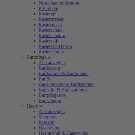
Nasenhaarentfernung
Pre-Shave
Rasiergel
Rasiermesser
Rasierpinsel
Rasierschale
Rasierschaum
Rasierseife
Rasiersets Herren
Rasierständer
Bartpflege
Alle anzeigen
Bartbalsam
Bartkämme & Bartbürsten
Bartöle
Bartschneider & Barttrimmer
Bartseife & Bartshampoo
Bartpflegesets
Bartscheren
Haare
Alle anzeigen
Shampoo
Pomade
Haarstyling
Haarausfall & Haarwuchs