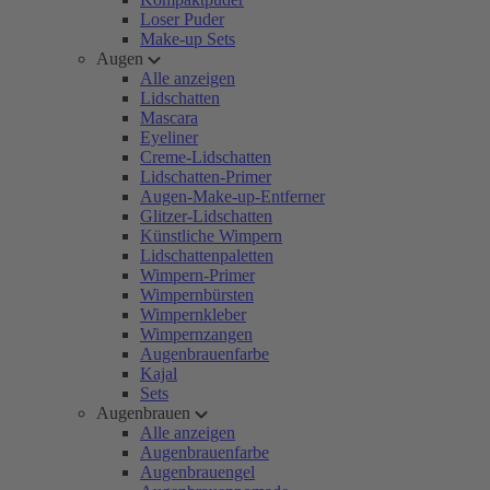
Loser Puder
Make-up Sets
Augen
Alle anzeigen
Lidschatten
Mascara
Eyeliner
Creme-Lidschatten
Lidschatten-Primer
Augen-Make-up-Entferner
Glitzer-Lidschatten
Künstliche Wimpern
Lidschattenpaletten
Wimpern-Primer
Wimpernbürsten
Wimpernkleber
Wimpernzangen
Augenbrauenfarbe
Kajal
Sets
Augenbrauen
Alle anzeigen
Augenbrauenfarbe
Augenbrauengel