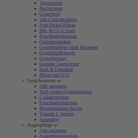
Tagescreme
Nachtcreme
Gesichtsöl
24h-Gesichtspflege
Anti-Pickel-Pflege
BB- & CC-Cream
Feuchtigkeitscreme
Gesichtsmasken
Gesichtspflege ohne Parabene
Gesichtspflegesets
Gesichtsspray
Getönte Tagescreme
Hals & Dekolleté
Pflege mit Q10
Gesichtsserum
Alle anzeigen
Anti-Aging-Gesichtsserum
Collagenserum
Feuchtigkeitsserum
Hyaluronsäure-Serum
Vitamin C Serum
Ampullen
Augenpflege
Alle anzeigen
Augenbrauenserum