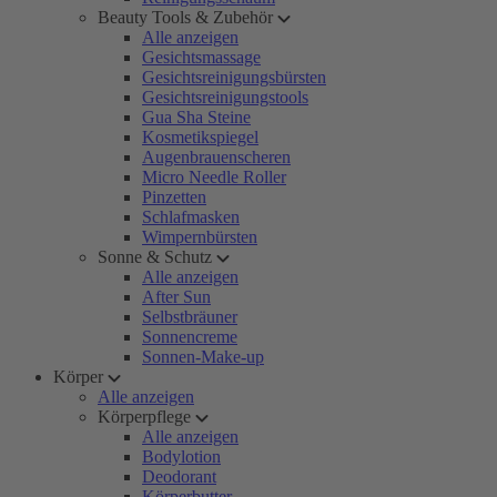
Beauty Tools & Zubehör
Alle anzeigen
Gesichtsmassage
Gesichtsreinigungsbürsten
Gesichtsreinigungstools
Gua Sha Steine
Kosmetikspiegel
Augenbrauenscheren
Micro Needle Roller
Pinzetten
Schlafmasken
Wimpernbürsten
Sonne & Schutz
Alle anzeigen
After Sun
Selbstbräuner
Sonnencreme
Sonnen-Make-up
Körper
Alle anzeigen
Körperpflege
Alle anzeigen
Bodylotion
Deodorant
Körperbutter