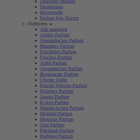
Duschgel Männer
Deodorants
Herrenseife
Parfum Sets Herren
Duftnoten
Alle anzeigen
Amber Parfum
Orientalisches Parfum
Blumiges Parfum
Fruchtiges Parfum
Frisches Parfum
Apfel Parfum
Aromatisches Parfum
Bergamotte Parfum
Chypre Düfte
Frische Wäsche Parfum
Holziges Parfum
Jasmin Parfum
Kokos Parfum
Maiglöckchen Parfum
Molekül Parfum
Moschus Parfum
Oud Parfum
Patchouli Parfum
Pudriges Parfum