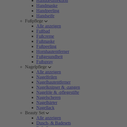
Handdesinfektion
Handmaske
Handpeeling
Handseife
Fußpflege
Alle anzeigen
Fußbad
Fußcreme
Fußmaske
Fußpeeling
Hornhautentferner
Fußgesundheit
Fußspray
Nagelpflege
Alle anzeigen
Nagelfeilen
Nagelhautentferner
Nagelknipser & -zangen
Nagelöle & -pflegestifte
Nagelscheren
Nagelhärter
Nagellack
Beauty Set
Alle anzeigen
Dusch- & Badesets