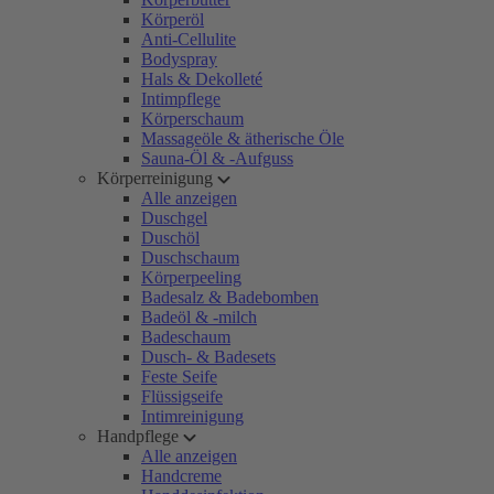
Körperöl
Anti-Cellulite
Bodyspray
Hals & Dekolleté
Intimpflege
Körperschaum
Massageöle & ätherische Öle
Sauna-Öl & -Aufguss
Körperreinigung
Alle anzeigen
Duschgel
Duschöl
Duschschaum
Körperpeeling
Badesalz & Badebomben
Badeöl & -milch
Badeschaum
Dusch- & Badesets
Feste Seife
Flüssigseife
Intimreinigung
Handpflege
Alle anzeigen
Handcreme