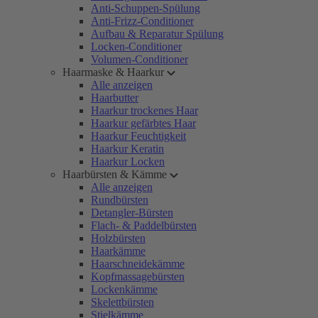
Anti-Schuppen-Spülung
Anti-Frizz-Conditioner
Aufbau & Reparatur Spülung
Locken-Conditioner
Volumen-Conditioner
Haarmaske & Haarkur
Alle anzeigen
Haarbutter
Haarkur trockenes Haar
Haarkur gefärbtes Haar
Haarkur Feuchtigkeit
Haarkur Keratin
Haarkur Locken
Haarbürsten & Kämme
Alle anzeigen
Rundbürsten
Detangler-Bürsten
Flach- & Paddelbürsten
Holzbürsten
Haarkämme
Haarschneidekämme
Kopfmassagebürsten
Lockenkämme
Skelettbürsten
Stielkämme