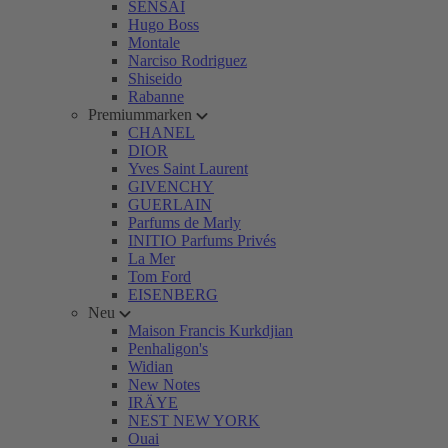
SENSAI
Hugo Boss
Montale
Narciso Rodriguez
Shiseido
Rabanne
Premiummarken
CHANEL
DIOR
Yves Saint Laurent
GIVENCHY
GUERLAIN
Parfums de Marly
INITIO Parfums Privés
La Mer
Tom Ford
EISENBERG
Neu
Maison Francis Kurkdjian
Penhaligon's
Widian
New Notes
IRÄYE
NEST NEW YORK
Ouai