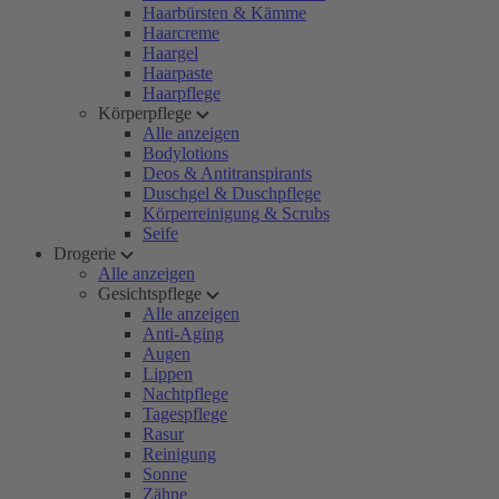
Haarbürsten & Kämme
Haarcreme
Haargel
Haarpaste
Haarpflege
Körperpflege
Alle anzeigen
Bodylotions
Deos & Antitranspirants
Duschgel & Duschpflege
Körperreinigung & Scrubs
Seife
Drogerie
Alle anzeigen
Gesichtspflege
Alle anzeigen
Anti-Aging
Augen
Lippen
Nachtpflege
Tagespflege
Rasur
Reinigung
Sonne
Zähne