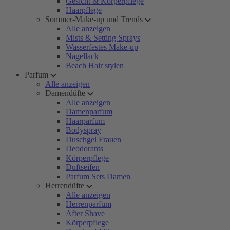
Gesicht & Körperpflege
Haarpflege
Sommer-Make-up und Trends
Alle anzeigen
Mists & Setting Sprays
Wasserfestes Make-up
Nagellack
Beach Hair stylen
Parfum
Alle anzeigen
Damendüfte
Alle anzeigen
Damenparfum
Haarparfum
Bodyspray
Duschgel Frauen
Deodorants
Körperpflege
Duftseifen
Parfum Sets Damen
Herrendüfte
Alle anzeigen
Herrenparfum
After Shave
Körperpflege