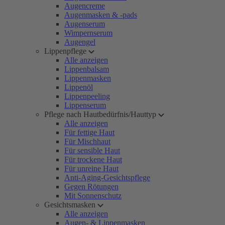
Augencreme
Augenmasken & -pads
Augenserum
Wimpernserum
Augengel
Lippenpflege
Alle anzeigen
Lippenbalsam
Lippenmasken
Lippenöl
Lippenpeeling
Lippenserum
Pflege nach Hautbedürfnis/Hauttyp
Alle anzeigen
Für fettige Haut
Für Mischhaut
Für sensible Haut
Für trockene Haut
Für unreine Haut
Anti-Aging-Gesichtspflege
Gegen Rötungen
Mit Sonnenschutz
Gesichtsmasken
Alle anzeigen
Augen- & Lippenmasken