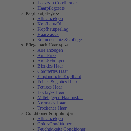
Leave-in Conditioner
Haarpflegesets
Kopfhautpflege
Alle anzeigen
Kopfhaut-Öl
Kopfhautpeeling
Haarwasser
Sonnenschutz & -pflege
Pflege nach Haartyp
Alle anzeigen
Anti-Frizz
Anti-Schuppen
Blondes Haar
Coloriertes Haar
Empfindliche Kopfhaut
Feines & glattes Haar
Fettiges Haar
Lockiges Haar
Mittel gegen Haarausfall
Normales Haar
Trockenes Haar
Conditioner & Spülung
Alle anzeigen
Color-Conditioner
Feuchtigkeits-Conditioner