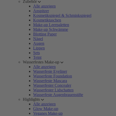
Zubehör
Alle anzeigen
Anspitzer
Kosmetikspiegel & Schminkspiegel
Kosmetiktaschen
Make-up Leerpaletten
Make-up Schwämme
Blotting Paper
Nägel
Augen
Lippen
Sets
Teint
Wasserfestes Make-up
Alle anzeigen
Wasserfeste Eyeliner
Wasserfeste Foundation
Wasserfeste Mascara
Wasserfester Concealer
Wasserfester Lidschatten
Wasserfeste Augenbrauenstifte
Highlights
Alle anzeigen
Glow Make-up
Veganes Make-up