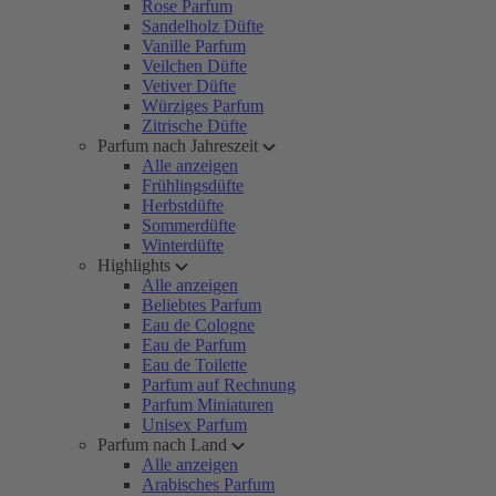
Rose Parfum
Sandelholz Düfte
Vanille Parfum
Veilchen Düfte
Vetiver Düfte
Würziges Parfum
Zitrische Düfte
Parfum nach Jahreszeit
Alle anzeigen
Frühlingsdüfte
Herbstdüfte
Sommerdüfte
Winterdüfte
Highlights
Alle anzeigen
Beliebtes Parfum
Eau de Cologne
Eau de Parfum
Eau de Toilette
Parfum auf Rechnung
Parfum Miniaturen
Unisex Parfum
Parfum nach Land
Alle anzeigen
Arabisches Parfum