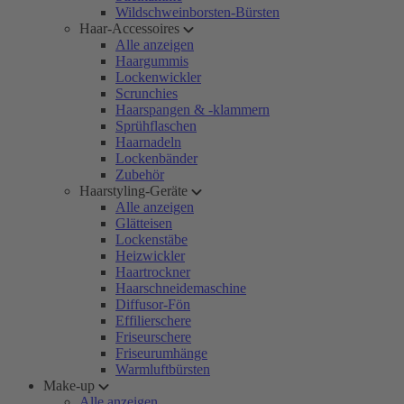
Wildschweinborsten-Bürsten
Haar-Accessoires
Alle anzeigen
Haargummis
Lockenwickler
Scrunchies
Haarspangen & -klammern
Sprühflaschen
Haarnadeln
Lockenbänder
Zubehör
Haarstyling-Geräte
Alle anzeigen
Glätteisen
Lockenstäbe
Heizwickler
Haartrockner
Haarschneidemaschine
Diffusor-Fön
Effilierschere
Friseurschere
Friseurumhänge
Warmluftbürsten
Make-up
Alle anzeigen