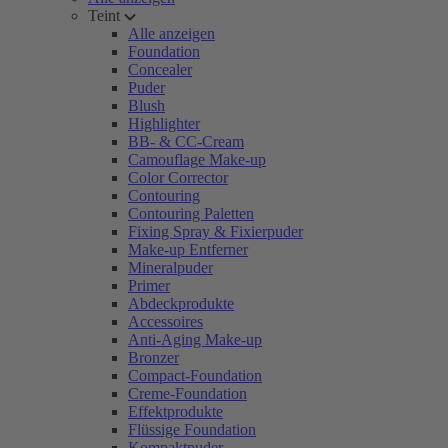
Teint
Alle anzeigen
Foundation
Concealer
Puder
Blush
Highlighter
BB- & CC-Cream
Camouflage Make-up
Color Corrector
Contouring
Contouring Paletten
Fixing Spray & Fixierpuder
Make-up Entferner
Mineralpuder
Primer
Abdeckprodukte
Accessoires
Anti-Aging Make-up
Bronzer
Compact-Foundation
Creme-Foundation
Effektprodukte
Flüssige Foundation
Kompaktpuder