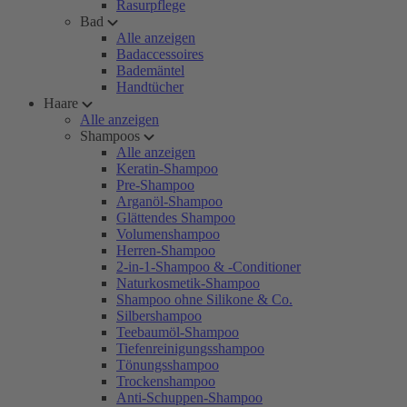
Rasurpflege
Bad
Alle anzeigen
Badaccessoires
Bademäntel
Handtücher
Haare
Alle anzeigen
Shampoos
Alle anzeigen
Keratin-Shampoo
Pre-Shampoo
Arganöl-Shampoo
Glättendes Shampoo
Volumenshampoo
Herren-Shampoo
2-in-1-Shampoo & -Conditioner
Naturkosmetik-Shampoo
Shampoo ohne Silikone & Co.
Silbershampoo
Teebaumöl-Shampoo
Tiefenreinigungsshampoo
Tönungsshampoo
Trockenshampoo
Anti-Schuppen-Shampoo