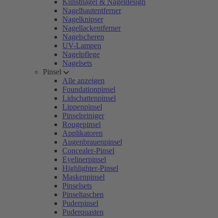
Kunstnägel & Nageldesign
Nagelhautentferner
Nagelknipser
Nagellackentferner
Nagelscheren
UV-Lampen
Nagelpflege
Nagelsets
Pinsel
Alle anzeigen
Foundationpinsel
Lidschattenpinsel
Lippenpinsel
Pinselreiniger
Rougepinsel
Applikatoren
Augenbrauenpinsel
Concealer-Pinsel
Eyelinerpinsel
Highlighter-Pinsel
Maskenpinsel
Pinselsets
Pinseltaschen
Puderpinsel
Puderquasten