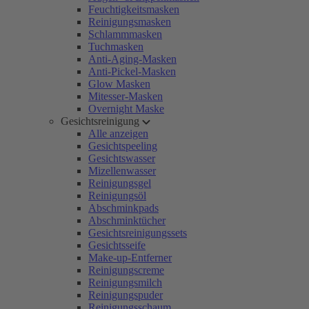
Feuchtigkeitsmasken
Reinigungsmasken
Schlammmasken
Tuchmasken
Anti-Aging-Masken
Anti-Pickel-Masken
Glow Masken
Mitesser-Masken
Overnight Maske
Gesichtsreinigung
Alle anzeigen
Gesichtspeeling
Gesichtswasser
Mizellenwasser
Reinigungsgel
Reinigungsöl
Abschminkpads
Abschminktücher
Gesichtsreinigungssets
Gesichtsseife
Make-up-Entferner
Reinigungscreme
Reinigungsmilch
Reinigungspuder
Reinigungsschaum