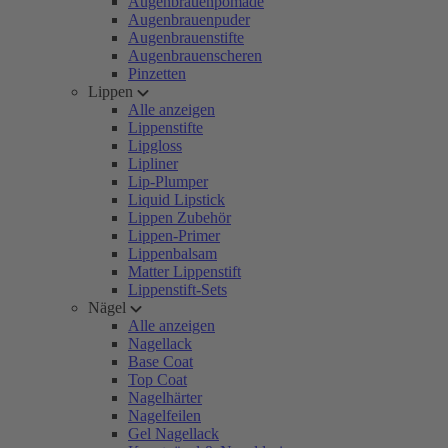
Augenbrauenpomade
Augenbrauenpuder
Augenbrauenstifte
Augenbrauenscheren
Pinzetten
Lippen
Alle anzeigen
Lippenstifte
Lipgloss
Lipliner
Lip-Plumper
Liquid Lipstick
Lippen Zubehör
Lippen-Primer
Lippenbalsam
Matter Lippenstift
Lippenstift-Sets
Nägel
Alle anzeigen
Nagellack
Base Coat
Top Coat
Nagelhärter
Nagelfeilen
Gel Nagellack