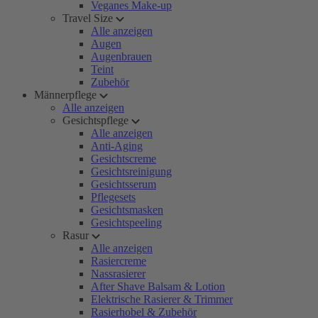
Veganes Make-up
Travel Size
Alle anzeigen
Augen
Augenbrauen
Teint
Zubehör
Männerpflege
Alle anzeigen
Gesichtspflege
Alle anzeigen
Anti-Aging
Gesichtscreme
Gesichtsreinigung
Gesichtsserum
Pflegesets
Gesichtsmasken
Gesichtspeeling
Rasur
Alle anzeigen
Rasiercreme
Nassrasierer
After Shave Balsam & Lotion
Elektrische Rasierer & Trimmer
Rasierhobel & Zubehör