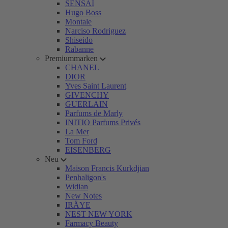
SENSAI
Hugo Boss
Montale
Narciso Rodriguez
Shiseido
Rabanne
Premiummarken
CHANEL
DIOR
Yves Saint Laurent
GIVENCHY
GUERLAIN
Parfums de Marly
INITIO Parfums Privés
La Mer
Tom Ford
EISENBERG
Neu
Maison Francis Kurkdjian
Penhaligon's
Widian
New Notes
IRÄYE
NEST NEW YORK
Farmacy Beauty