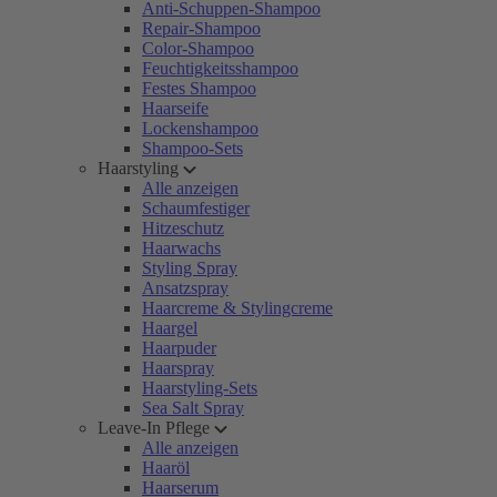
Anti-Schuppen-Shampoo
Repair-Shampoo
Color-Shampoo
Feuchtigkeitsshampoo
Festes Shampoo
Haarseife
Lockenshampoo
Shampoo-Sets
Haarstyling
Alle anzeigen
Schaumfestiger
Hitzeschutz
Haarwachs
Styling Spray
Ansatzspray
Haarcreme & Stylingcreme
Haargel
Haarpuder
Haarspray
Haarstyling-Sets
Sea Salt Spray
Leave-In Pflege
Alle anzeigen
Haaröl
Haarserum