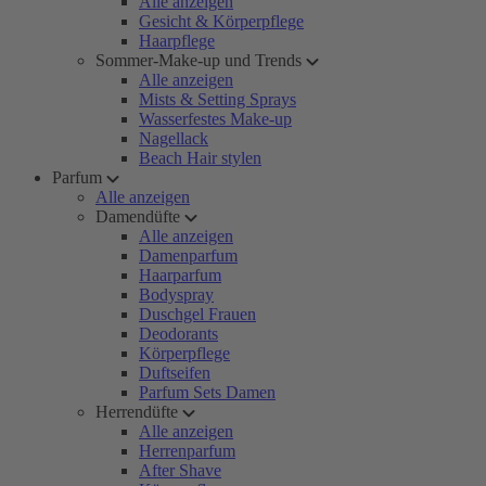
Alle anzeigen
Gesicht & Körperpflege
Haarpflege
Sommer-Make-up und Trends
Alle anzeigen
Mists & Setting Sprays
Wasserfestes Make-up
Nagellack
Beach Hair stylen
Parfum
Alle anzeigen
Damendüfte
Alle anzeigen
Damenparfum
Haarparfum
Bodyspray
Duschgel Frauen
Deodorants
Körperpflege
Duftseifen
Parfum Sets Damen
Herrendüfte
Alle anzeigen
Herrenparfum
After Shave