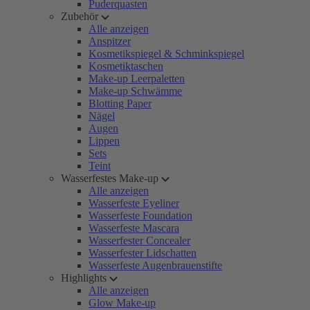
Puderquasten
Zubehör
Alle anzeigen
Anspitzer
Kosmetikspiegel & Schminkspiegel
Kosmetiktaschen
Make-up Leerpaletten
Make-up Schwämme
Blotting Paper
Nägel
Augen
Lippen
Sets
Teint
Wasserfestes Make-up
Alle anzeigen
Wasserfeste Eyeliner
Wasserfeste Foundation
Wasserfeste Mascara
Wasserfester Concealer
Wasserfester Lidschatten
Wasserfeste Augenbrauenstifte
Highlights
Alle anzeigen
Glow Make-up