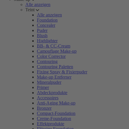
Alle anzeigen
Teint
Alle anzeigen
Foundation
Concealer
Puder
Blush
Highlighter
BB- & CC-Cream
Camouflage Make-up
Color Corrector
Contouring
Contouring Paletten
Fixing Spray & Fixierpuder
Make-up Entferner
Mineralpuder
Primer
Abdeckprodukte
Accessoires
Anti-Aging Make-up
Bronzer
Compact-Foundation
Creme-Foundation
Effektprodukte
Flüssige Foundation