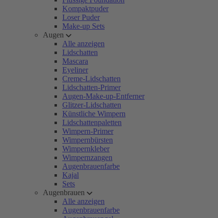
Kompaktpuder
Loser Puder
Make-up Sets
Augen
Alle anzeigen
Lidschatten
Mascara
Eyeliner
Creme-Lidschatten
Lidschatten-Primer
Augen-Make-up-Entferner
Glitzer-Lidschatten
Künstliche Wimpern
Lidschattenpaletten
Wimpern-Primer
Wimpernbürsten
Wimpernkleber
Wimpernzangen
Augenbrauenfarbe
Kajal
Sets
Augenbrauen
Alle anzeigen
Augenbrauenfarbe