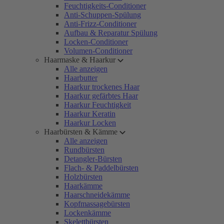
Feuchtigkeits-Conditioner
Anti-Schuppen-Spülung
Anti-Frizz-Conditioner
Aufbau & Reparatur Spülung
Locken-Conditioner
Volumen-Conditioner
Haarmaske & Haarkur
Alle anzeigen
Haarbutter
Haarkur trockenes Haar
Haarkur gefärbtes Haar
Haarkur Feuchtigkeit
Haarkur Keratin
Haarkur Locken
Haarbürsten & Kämme
Alle anzeigen
Rundbürsten
Detangler-Bürsten
Flach- & Paddelbürsten
Holzbürsten
Haarkämme
Haarschneidekämme
Kopfmassagebürsten
Lockenkämme
Skelettbürsten