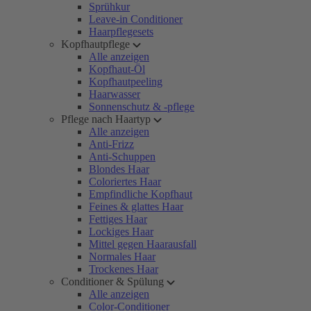
Sprühkur
Leave-in Conditioner
Haarpflegesets
Kopfhautpflege
Alle anzeigen
Kopfhaut-Öl
Kopfhautpeeling
Haarwasser
Sonnenschutz & -pflege
Pflege nach Haartyp
Alle anzeigen
Anti-Frizz
Anti-Schuppen
Blondes Haar
Coloriertes Haar
Empfindliche Kopfhaut
Feines & glattes Haar
Fettiges Haar
Lockiges Haar
Mittel gegen Haarausfall
Normales Haar
Trockenes Haar
Conditioner & Spülung
Alle anzeigen
Color-Conditioner