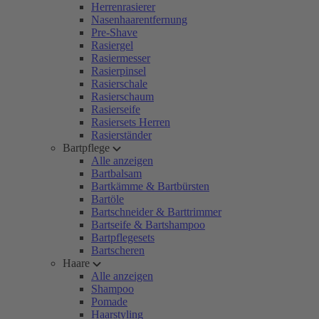
Herrenrasierer
Nasenhaarentfernung
Pre-Shave
Rasiergel
Rasiermesser
Rasierpinsel
Rasierschale
Rasierschaum
Rasierseife
Rasiersets Herren
Rasierständer
Bartpflege
Alle anzeigen
Bartbalsam
Bartkämme & Bartbürsten
Bartöle
Bartschneider & Barttrimmer
Bartseife & Bartshampoo
Bartpflegesets
Bartscheren
Haare
Alle anzeigen
Shampoo
Pomade
Haarstyling