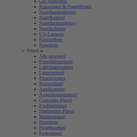
Gel Nagellack
Kunstnägel & Nageldesign
Nagelhautentferner
Nagelknipser
Nagellackentferner
Nagelscheren
UV-Lampen
Nagelpflege
Nagelsets
Pinsel
Alle anzeigen
Foundationpinsel
Lidschattenpinsel
Lippenpinsel
Pinselreiniger
Rougepinsel
Applikatoren
Augenbrauenpinsel
Concealer-Pinsel
Eyelinerpinsel
Highlighter-Pinsel
Maskenpinsel
Pinselsets
Pinseltaschen
Puderpinsel