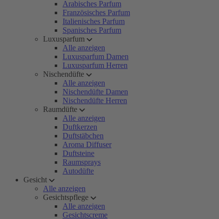
Arabisches Parfum
Französisches Parfum
Italienisches Parfum
Spanisches Parfum
Luxusparfum
Alle anzeigen
Luxusparfum Damen
Luxusparfum Herren
Nischendüfte
Alle anzeigen
Nischendüfte Damen
Nischendüfte Herren
Raumdüfte
Alle anzeigen
Duftkerzen
Duftstäbchen
Aroma Diffuser
Duftsteine
Raumsprays
Autodüfte
Gesicht
Alle anzeigen
Gesichtspflege
Alle anzeigen
Gesichtscreme