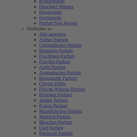
Körperpflege
Duschgel Männer
Deodorants
Herrenseife
Parfum Sets Herren
Duftnoten
Alle anzeigen
Amber Parfum
Orientalisches Parfum
Blumiges Parfum
Fruchtiges Parfum
Frisches Parfum
Apfel Parfum
Aromatisches Parfum
Bergamotte Parfum
Chypre Düfte
Frische Wäsche Parfum
Holziges Parfum
Jasmin Parfum
Kokos Parfum
Maiglöckchen Parfum
Molekül Parfum
Moschus Parfum
Oud Parfum
Patchouli Parfum