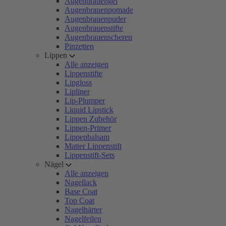
Augenbrauengel
Augenbrauenpomade
Augenbrauenpuder
Augenbrauenstifte
Augenbrauenscheren
Pinzetten
Lippen
Alle anzeigen
Lippenstifte
Lipgloss
Lipliner
Lip-Plumper
Liquid Lipstick
Lippen Zubehör
Lippen-Primer
Lippenbalsam
Matter Lippenstift
Lippenstift-Sets
Nägel
Alle anzeigen
Nagellack
Base Coat
Top Coat
Nagelhärter
Nagelfeilen