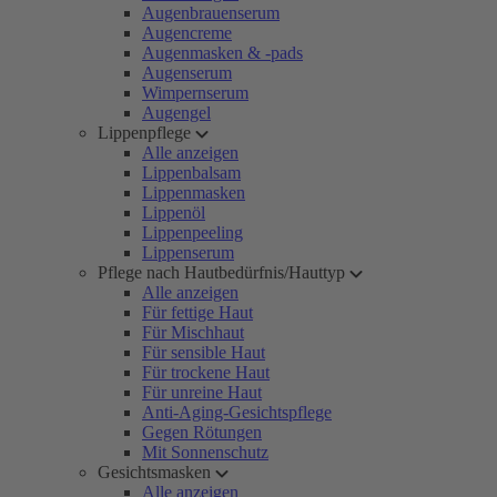
Augenbrauenserum
Augencreme
Augenmasken & -pads
Augenserum
Wimpernserum
Augengel
Lippenpflege
Alle anzeigen
Lippenbalsam
Lippenmasken
Lippenöl
Lippenpeeling
Lippenserum
Pflege nach Hautbedürfnis/Hauttyp
Alle anzeigen
Für fettige Haut
Für Mischhaut
Für sensible Haut
Für trockene Haut
Für unreine Haut
Anti-Aging-Gesichtspflege
Gegen Rötungen
Mit Sonnenschutz
Gesichtsmasken
Alle anzeigen