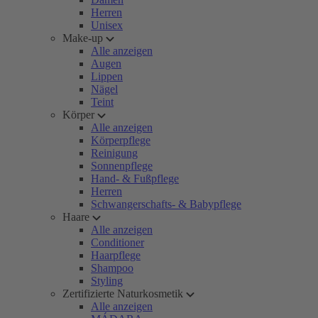
Herren
Unisex
Make-up
Alle anzeigen
Augen
Lippen
Nägel
Teint
Körper
Alle anzeigen
Körperpflege
Reinigung
Sonnenpflege
Hand- & Fußpflege
Herren
Schwangerschafts- & Babypflege
Haare
Alle anzeigen
Conditioner
Haarpflege
Shampoo
Styling
Zertifizierte Naturkosmetik
Alle anzeigen