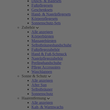
Dusch- & Badesets
Fußpflegesets
Geschenksets
Hand- & Nagelpflegesets
Körperpflegesets
Sonnenschutz-Sets
Zubehör
Alle anzeigen
Körperbürsten
Massagebürsten
Selbstbräungshandschuhe
Fußpflegezubehör
Hand & Fuß-Schmuck
Nagelpflegezubehör
Peelinghandschuhe
Pflege Accessoires
Waschlappen
Sonne & Schutz
Alle anzeigen
After Sun
Selbstbräuner
Sonnenschutz
Haarentfernung
Alle anzeigen
Kalt- & Warmwachs