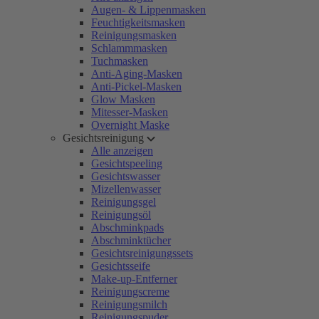
Augen- & Lippenmasken
Feuchtigkeitsmasken
Reinigungsmasken
Schlammmasken
Tuchmasken
Anti-Aging-Masken
Anti-Pickel-Masken
Glow Masken
Mitesser-Masken
Overnight Maske
Gesichtsreinigung
Alle anzeigen
Gesichtspeeling
Gesichtswasser
Mizellenwasser
Reinigungsgel
Reinigungsöl
Abschminkpads
Abschminktücher
Gesichtsreinigungssets
Gesichtsseife
Make-up-Entferner
Reinigungscreme
Reinigungsmilch
Reinigungspuder