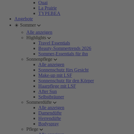
Ouai
La Prairie
TYPEBEA
Angebote
☀️ Sommer
Alle anzeigen
Highlights
Travel Essentials
Beauty-Sommertrends 2026
Sommer-Essentials für ihn
Sonnenpflege
Alle anzeigen
Sonnenschutz fürs Gesicht
Make-up mit LSF
Sonnenschutz für den Körper
Haarpflege mit LSF
After Sun
Selbstbräuner
Sommerdüfte
Alle anzeigen
Damendüfte
Herrendüfte
Bodyspray
Pflege