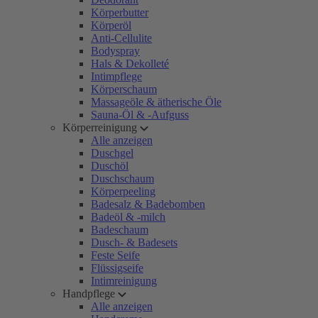
Körperbutter
Körperöl
Anti-Cellulite
Bodyspray
Hals & Dekolleté
Intimpflege
Körperschaum
Massageöle & ätherische Öle
Sauna-Öl & -Aufguss
Körperreinigung
Alle anzeigen
Duschgel
Duschöl
Duschschaum
Körperpeeling
Badesalz & Badebomben
Badeöl & -milch
Badeschaum
Dusch- & Badesets
Feste Seife
Flüssigseife
Intimreinigung
Handpflege
Alle anzeigen