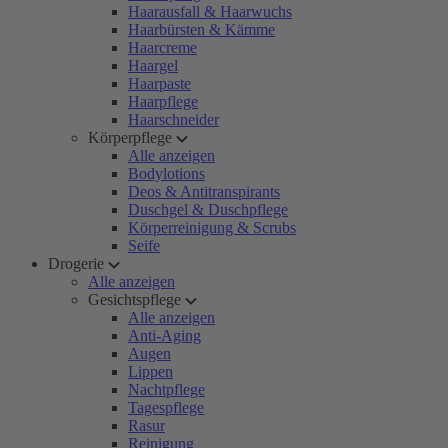
Haarausfall & Haarwuchs
Haarbürsten & Kämme
Haarcreme
Haargel
Haarpaste
Haarpflege
Haarschneider
Körperpflege
Alle anzeigen
Bodylotions
Deos & Antitranspirants
Duschgel & Duschpflege
Körperreinigung & Scrubs
Seife
Drogerie
Alle anzeigen
Gesichtspflege
Alle anzeigen
Anti-Aging
Augen
Lippen
Nachtpflege
Tagespflege
Rasur
Reinigung