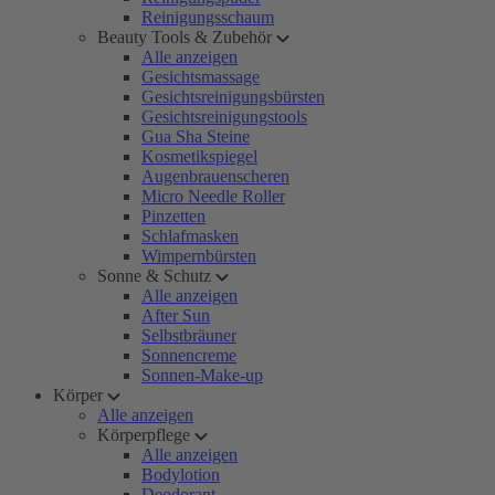
Reinigungsschaum
Beauty Tools & Zubehör
Alle anzeigen
Gesichtsmassage
Gesichtsreinigungsbürsten
Gesichtsreinigungstools
Gua Sha Steine
Kosmetikspiegel
Augenbrauenscheren
Micro Needle Roller
Pinzetten
Schlafmasken
Wimpernbürsten
Sonne & Schutz
Alle anzeigen
After Sun
Selbstbräuner
Sonnencreme
Sonnen-Make-up
Körper
Alle anzeigen
Körperpflege
Alle anzeigen
Bodylotion
Deodorant