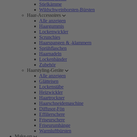
Stielkämme
Wildschweinborsten-Bürsten
Haar-Accessoires
Alle anzeigen
Haargummis
Lockenwickler
Scrunchies
Haarspangen & -klammern
Sprühflaschen
Haarnadeln
Lockenbänder
Zubehör
Haarstyling-Geräte
Alle anzeigen
Glätteisen
Lockenstäbe
Heizwickler
Haartrockner
Haarschneidemaschine
Diffusor-Fön
Effilierschere
Friseurschere
Friseurumhänge
Warmluftbürsten
Make-up