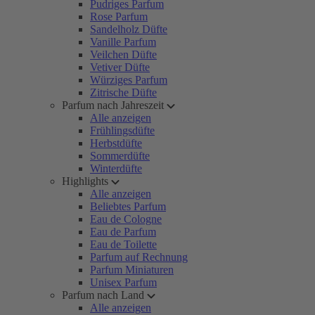
Pudriges Parfum
Rose Parfum
Sandelholz Düfte
Vanille Parfum
Veilchen Düfte
Vetiver Düfte
Würziges Parfum
Zitrische Düfte
Parfum nach Jahreszeit
Alle anzeigen
Frühlingsdüfte
Herbstdüfte
Sommerdüfte
Winterdüfte
Highlights
Alle anzeigen
Beliebtes Parfum
Eau de Cologne
Eau de Parfum
Eau de Toilette
Parfum auf Rechnung
Parfum Miniaturen
Unisex Parfum
Parfum nach Land
Alle anzeigen