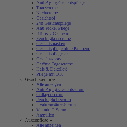
Anti-Aging-Gesichtspflege
Tagescreme
Nachtcreme
Gesichtsöl
24h-Gesichtspflege
Anti-Pickel-Pflege
BB- & CC-Cream
Feuchtigkeitscreme
Gesichtsmasken
Gesichtspflege ohne Parabene
Gesichtspflegesets
Gesichtsspray
Getönte Tagescreme
Hals & Dekolleté
Pflege mit Q10
Gesichtsserum
Alle anzeigen
Anti-Aging-Gesichtsserum
Collagenserum
Feuchtigkeitsserum
Hyaluronsäure-Serum
Vitamin C Serum
Ampullen
Augenpflege
Alle anzeigen