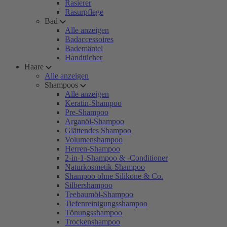
Rasierer
Rasurpflege
Bad
Alle anzeigen
Badaccessoires
Bademäntel
Handtücher
Haare
Alle anzeigen
Shampoos
Alle anzeigen
Keratin-Shampoo
Pre-Shampoo
Arganöl-Shampoo
Glättendes Shampoo
Volumenshampoo
Herren-Shampoo
2-in-1-Shampoo & -Conditioner
Naturkosmetik-Shampoo
Shampoo ohne Silikone & Co.
Silbershampoo
Teebaumöl-Shampoo
Tiefenreinigungsshampoo
Tönungsshampoo
Trockenshampoo