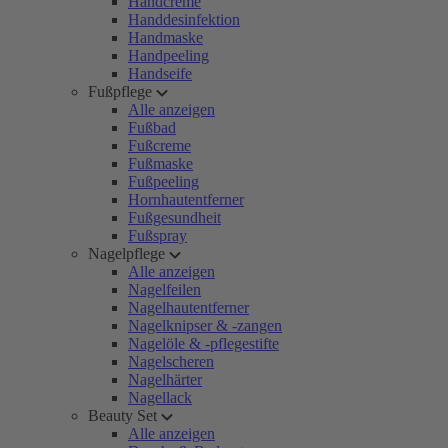
Handcreme
Handdesinfektion
Handmaske
Handpeeling
Handseife
Fußpflege
Alle anzeigen
Fußbad
Fußcreme
Fußmaske
Fußpeeling
Hornhautentferner
Fußgesundheit
Fußspray
Nagelpflege
Alle anzeigen
Nagelfeilen
Nagelhautentferner
Nagelknipser & -zangen
Nagelöle & -pflegestifte
Nagelscheren
Nagelhärter
Nagellack
Beauty Set
Alle anzeigen