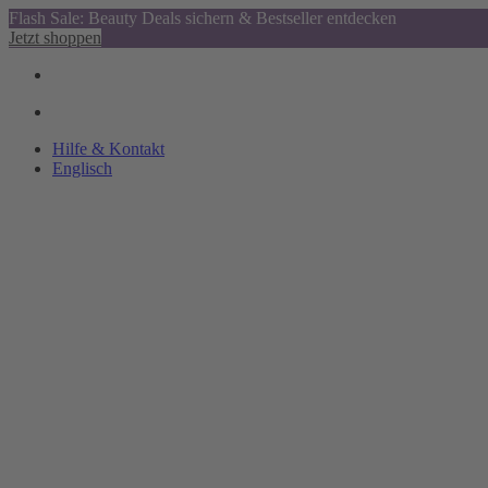
Flash Sale: Beauty Deals sichern & Bestseller entdecken
Jetzt shoppen
Hilfe & Kontakt
Englisch