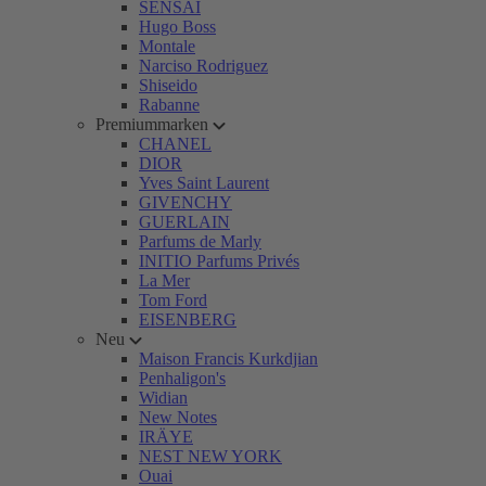
SENSAI
Hugo Boss
Montale
Narciso Rodriguez
Shiseido
Rabanne
Premiummarken
CHANEL
DIOR
Yves Saint Laurent
GIVENCHY
GUERLAIN
Parfums de Marly
INITIO Parfums Privés
La Mer
Tom Ford
EISENBERG
Neu
Maison Francis Kurkdjian
Penhaligon's
Widian
New Notes
IRÄYE
NEST NEW YORK
Ouai