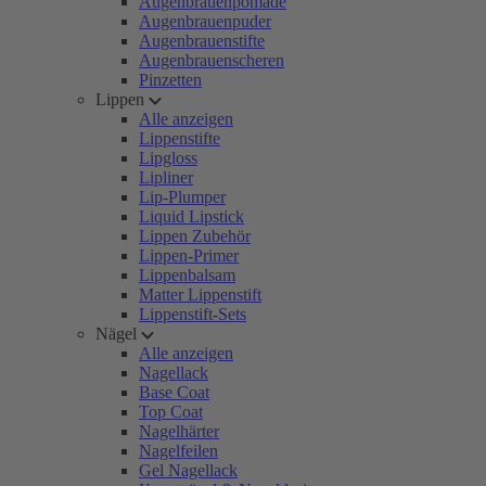
Augenbrauenpomade
Augenbrauenpuder
Augenbrauenstifte
Augenbrauenscheren
Pinzetten
Lippen
Alle anzeigen
Lippenstifte
Lipgloss
Lipliner
Lip-Plumper
Liquid Lipstick
Lippen Zubehör
Lippen-Primer
Lippenbalsam
Matter Lippenstift
Lippenstift-Sets
Nägel
Alle anzeigen
Nagellack
Base Coat
Top Coat
Nagelhärter
Nagelfeilen
Gel Nagellack