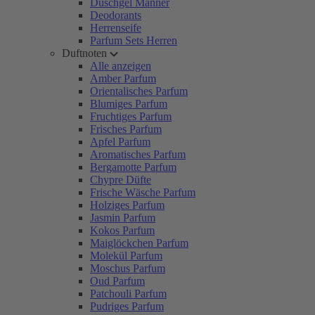
Duschgel Männer
Deodorants
Herrenseife
Parfum Sets Herren
Duftnoten
Alle anzeigen
Amber Parfum
Orientalisches Parfum
Blumiges Parfum
Fruchtiges Parfum
Frisches Parfum
Apfel Parfum
Aromatisches Parfum
Bergamotte Parfum
Chypre Düfte
Frische Wäsche Parfum
Holziges Parfum
Jasmin Parfum
Kokos Parfum
Maiglöckchen Parfum
Molekül Parfum
Moschus Parfum
Oud Parfum
Patchouli Parfum
Pudriges Parfum