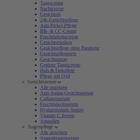
Tagescreme
Nachtcreme
Gesichtsöl
24h-Gesichtspflege
Anti-Pickel-Pflege
BB- & CC-Cream
Feuchtigkeitscreme
Gesichtsmasken
Gesichtspflege ohne Parabene
Gesichtspflegesets
Gesichtsspray
Getönte Tagescreme
Hals & Dekolleté
Pflege mit Q10
Gesichtsserum
Alle anzeigen
Anti-Aging-Gesichtsserum
Collagenserum
Feuchtigkeitsserum
Hyaluronsäure-Serum
Vitamin C Serum
Ampullen
Augenpflege
Alle anzeigen
Augenbrauenserum