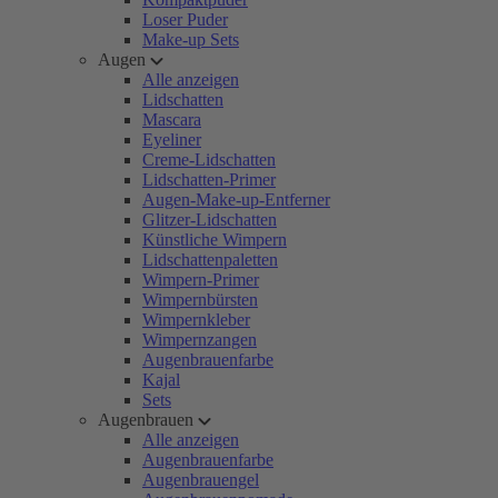
Loser Puder
Make-up Sets
Augen
Alle anzeigen
Lidschatten
Mascara
Eyeliner
Creme-Lidschatten
Lidschatten-Primer
Augen-Make-up-Entferner
Glitzer-Lidschatten
Künstliche Wimpern
Lidschattenpaletten
Wimpern-Primer
Wimpernbürsten
Wimpernkleber
Wimpernzangen
Augenbrauenfarbe
Kajal
Sets
Augenbrauen
Alle anzeigen
Augenbrauenfarbe
Augenbrauengel