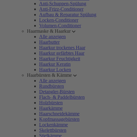
Anti-Schuppen-Spülung
Anti-Frizz-Conditioner
Aufbau & Reparatur Spülung
Locken-Conditioner
Volumen-Conditioner
Haarmaske & Haarkur
Alle anzeigen
Haarbutter
Haarkur trockenes Haar
Haarkur gefärbtes Haar
Haarkur Feuchtigkeit
Haarkur Keratin
Haarkur Locken
Haarbürsten & Kämme
Alle anzeigen
Rundbürsten
Detangler-Bürsten
Flach- & Paddelbürsten
Holzbürsten
Haarkämme
Haarschneidekämme
Kopfmassagebürsten
Lockenkämme
Skelettbürsten
Stielkämme