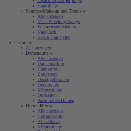
Gesicht & Körperpflege
Haarpflege
Sommer-Make-up und Trends
Alle anzeigen
Mists & Setting Sprays
Wasserfestes Make-up
Nagellack
Beach Hair stylen
Parfum
Alle anzeigen
Damendüfte
Alle anzeigen
Damenparfum
Haarparfum
Bodyspray
Duschgel Frauen
Deodorants
Körperpflege
Duftseifen
Parfum Sets Damen
Herrendüfte
Alle anzeigen
Herrenparfum
After Shave
Körperpflege