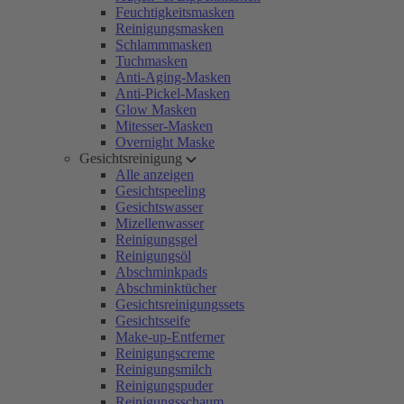
Feuchtigkeitsmasken
Reinigungsmasken
Schlammmasken
Tuchmasken
Anti-Aging-Masken
Anti-Pickel-Masken
Glow Masken
Mitesser-Masken
Overnight Maske
Gesichtsreinigung
Alle anzeigen
Gesichtspeeling
Gesichtswasser
Mizellenwasser
Reinigungsgel
Reinigungsöl
Abschminkpads
Abschminktücher
Gesichtsreinigungssets
Gesichtsseife
Make-up-Entferner
Reinigungscreme
Reinigungsmilch
Reinigungspuder
Reinigungsschaum