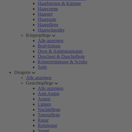
Haarbürsten & Kämme
Haarcreme
Haargel
Haarpaste
Haarpflege
Haarschneider
Körperpflege
Alle anzeigen
Bodylotions
Deos & Antitranspirants
Duschgel & Duschpflege
Körperreinigung & Scrubs
Seife
Drogerie
Alle anzeigen
Gesichtspflege
Alle anzeigen
Anti-Aging
Augen
Lippen
Nachtpflege
Tagespflege
Rasur
Reinigung
Sonne