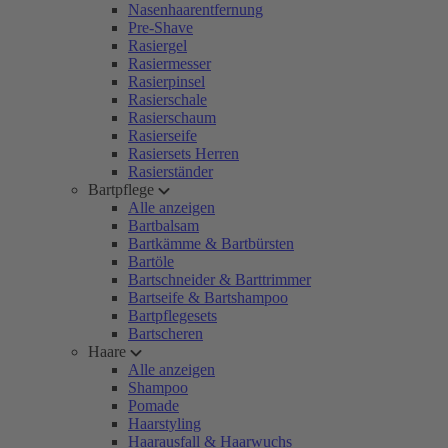
Nasenhaarentfernung
Pre-Shave
Rasiergel
Rasiermesser
Rasierpinsel
Rasierschale
Rasierschaum
Rasierseife
Rasiersets Herren
Rasierständer
Bartpflege
Alle anzeigen
Bartbalsam
Bartkämme & Bartbürsten
Bartöle
Bartschneider & Barttrimmer
Bartseife & Bartshampoo
Bartpflegesets
Bartscheren
Haare
Alle anzeigen
Shampoo
Pomade
Haarstyling
Haarausfall & Haarwuchs