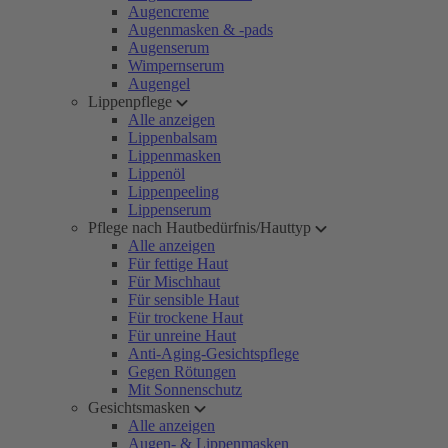
Augencreme
Augenmasken & -pads
Augenserum
Wimpernserum
Augengel
Lippenpflege
Alle anzeigen
Lippenbalsam
Lippenmasken
Lippenöl
Lippenpeeling
Lippenserum
Pflege nach Hautbedürfnis/Hauttyp
Alle anzeigen
Für fettige Haut
Für Mischhaut
Für sensible Haut
Für trockene Haut
Für unreine Haut
Anti-Aging-Gesichtspflege
Gegen Rötungen
Mit Sonnenschutz
Gesichtsmasken
Alle anzeigen
Augen- & Lippenmasken