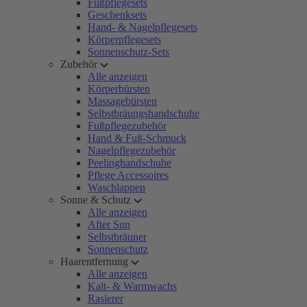
Fußpflegesets
Geschenksets
Hand- & Nagelpflegesets
Körperpflegesets
Sonnenschutz-Sets
Zubehör
Alle anzeigen
Körperbürsten
Massagebürsten
Selbstbräungshandschuhe
Fußpflegezubehör
Hand & Fuß-Schmuck
Nagelpflegezubehör
Peelinghandschuhe
Pflege Accessoires
Waschlappen
Sonne & Schutz
Alle anzeigen
After Sun
Selbstbräuner
Sonnenschutz
Haarentfernung
Alle anzeigen
Kalt- & Warmwachs
Rasierer