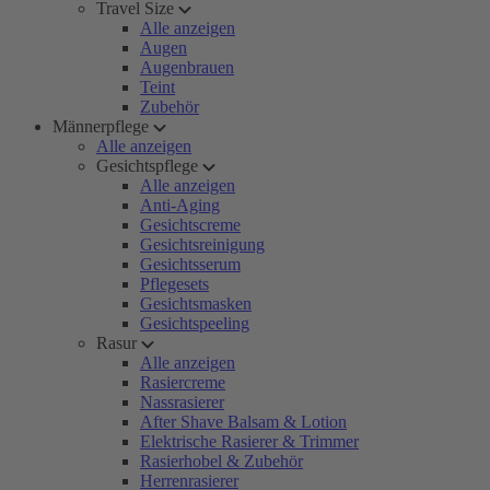
Travel Size
Alle anzeigen
Augen
Augenbrauen
Teint
Zubehör
Männerpflege
Alle anzeigen
Gesichtspflege
Alle anzeigen
Anti-Aging
Gesichtscreme
Gesichtsreinigung
Gesichtsserum
Pflegesets
Gesichtsmasken
Gesichtspeeling
Rasur
Alle anzeigen
Rasiercreme
Nassrasierer
After Shave Balsam & Lotion
Elektrische Rasierer & Trimmer
Rasierhobel & Zubehör
Herrenrasierer