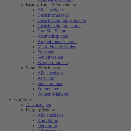
Beauty Tools & Zubehör
Alle anzeigen
Gesichtsmassage
Gesichtsreinigungsbürsten
Gesichtsreinigungstools
Gua Sha Steine
Kosmetikspiegel
Augenbrauenscheren
Micro Needle Roller
Pinzetten
Schlafmasken
Wimpernbürsten
Sonne & Schutz
Alle anzeigen
After Sun
Selbstbräuner
Sonnencreme
Sonnen-Make-up
Körper
Alle anzeigen
Körperpflege
Alle anzeigen
Bodylotion
Deodorant
Körperbutter