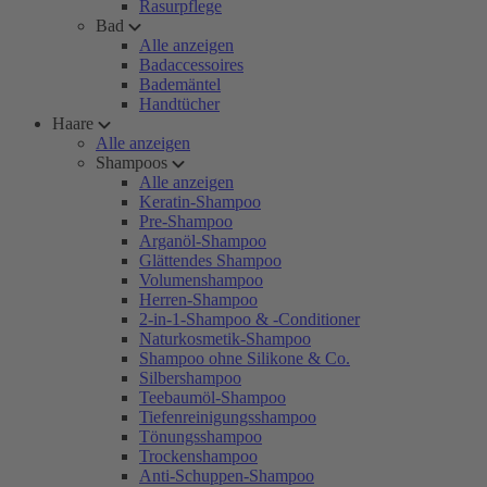
Rasurpflege
Bad
Alle anzeigen
Badaccessoires
Bademäntel
Handtücher
Haare
Alle anzeigen
Shampoos
Alle anzeigen
Keratin-Shampoo
Pre-Shampoo
Arganöl-Shampoo
Glättendes Shampoo
Volumenshampoo
Herren-Shampoo
2-in-1-Shampoo & -Conditioner
Naturkosmetik-Shampoo
Shampoo ohne Silikone & Co.
Silbershampoo
Teebaumöl-Shampoo
Tiefenreinigungsshampoo
Tönungsshampoo
Trockenshampoo
Anti-Schuppen-Shampoo