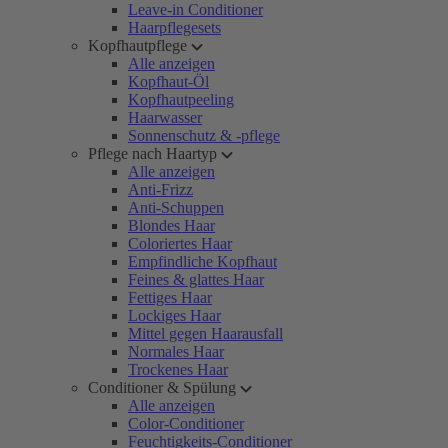
Leave-in Conditioner
Haarpflegesets
Kopfhautpflege
Alle anzeigen
Kopfhaut-Öl
Kopfhautpeeling
Haarwasser
Sonnenschutz & -pflege
Pflege nach Haartyp
Alle anzeigen
Anti-Frizz
Anti-Schuppen
Blondes Haar
Coloriertes Haar
Empfindliche Kopfhaut
Feines & glattes Haar
Fettiges Haar
Lockiges Haar
Mittel gegen Haarausfall
Normales Haar
Trockenes Haar
Conditioner & Spülung
Alle anzeigen
Color-Conditioner
Feuchtigkeits-Conditioner