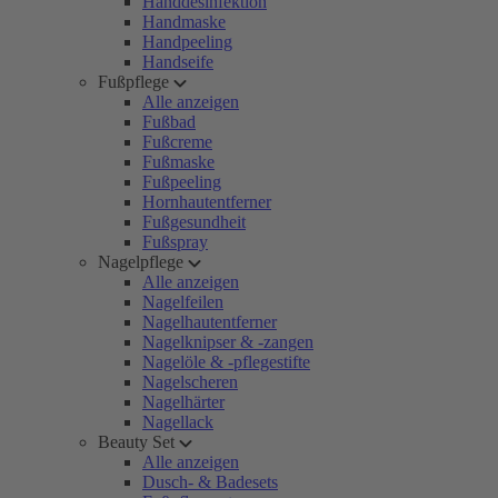
Handdesinfektion
Handmaske
Handpeeling
Handseife
Fußpflege
Alle anzeigen
Fußbad
Fußcreme
Fußmaske
Fußpeeling
Hornhautentferner
Fußgesundheit
Fußspray
Nagelpflege
Alle anzeigen
Nagelfeilen
Nagelhautentferner
Nagelknipser & -zangen
Nagelöle & -pflegestifte
Nagelscheren
Nagelhärter
Nagellack
Beauty Set
Alle anzeigen
Dusch- & Badesets