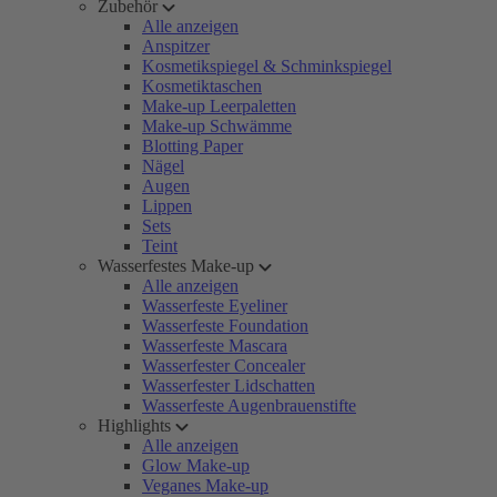
Zubehör
Alle anzeigen
Anspitzer
Kosmetikspiegel & Schminkspiegel
Kosmetiktaschen
Make-up Leerpaletten
Make-up Schwämme
Blotting Paper
Nägel
Augen
Lippen
Sets
Teint
Wasserfestes Make-up
Alle anzeigen
Wasserfeste Eyeliner
Wasserfeste Foundation
Wasserfeste Mascara
Wasserfester Concealer
Wasserfester Lidschatten
Wasserfeste Augenbrauenstifte
Highlights
Alle anzeigen
Glow Make-up
Veganes Make-up