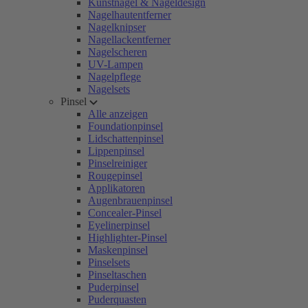
Kunstnägel & Nageldesign
Nagelhautentferner
Nagelknipser
Nagellackentferner
Nagelscheren
UV-Lampen
Nagelpflege
Nagelsets
Pinsel
Alle anzeigen
Foundationpinsel
Lidschattenpinsel
Lippenpinsel
Pinselreiniger
Rougepinsel
Applikatoren
Augenbrauenpinsel
Concealer-Pinsel
Eyelinerpinsel
Highlighter-Pinsel
Maskenpinsel
Pinselsets
Pinseltaschen
Puderpinsel
Puderquasten