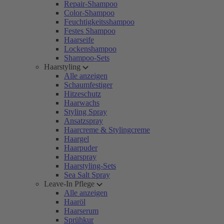
Repair-Shampoo
Color-Shampoo
Feuchtigkeitsshampoo
Festes Shampoo
Haarseife
Lockenshampoo
Shampoo-Sets
Haarstyling
Alle anzeigen
Schaumfestiger
Hitzeschutz
Haarwachs
Styling Spray
Ansatzspray
Haarcreme & Stylingcreme
Haargel
Haarpuder
Haarspray
Haarstyling-Sets
Sea Salt Spray
Leave-In Pflege
Alle anzeigen
Haaröl
Haarserum
Sprühkur