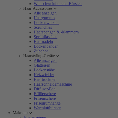
Wildschweinborsten-Bürsten
Haar-Accessoires
Alle anzeigen
Haargummis
Lockenwickler
Scrunchies
Haarspangen & -klammern
Sprühflaschen
Haarnadeln
Lockenbänder
Zubehör
Haarstyling-Geräte
Alle anzeigen
Glätteisen
Lockenstäbe
Heizwickler
Haartrockner
Haarschneidemaschine
Diffusor-Fön
Effilierschere
Friseurschere
Friseurumhänge
Warmluftbürsten
Make-up
Alle anzeigen