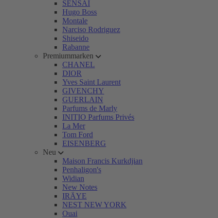
SENSAI
Hugo Boss
Montale
Narciso Rodriguez
Shiseido
Rabanne
Premiummarken
CHANEL
DIOR
Yves Saint Laurent
GIVENCHY
GUERLAIN
Parfums de Marly
INITIO Parfums Privés
La Mer
Tom Ford
EISENBERG
Neu
Maison Francis Kurkdjian
Penhaligon's
Widian
New Notes
IRÄYE
NEST NEW YORK
Ouai