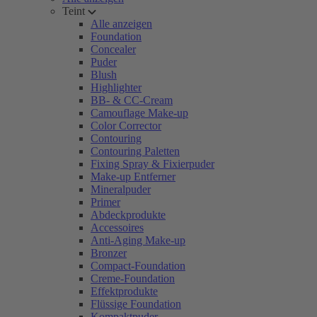
Teint
Alle anzeigen
Foundation
Concealer
Puder
Blush
Highlighter
BB- & CC-Cream
Camouflage Make-up
Color Corrector
Contouring
Contouring Paletten
Fixing Spray & Fixierpuder
Make-up Entferner
Mineralpuder
Primer
Abdeckprodukte
Accessoires
Anti-Aging Make-up
Bronzer
Compact-Foundation
Creme-Foundation
Effektprodukte
Flüssige Foundation
Kompaktpuder