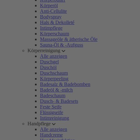
Körperöl
Anti-Cellulite
Bodyspray
Hals & Dekolleté
Intimpflege
Körperschaum
Massageöle & ätherische Öle
Sauna-Öl & -Aufguss
Körperreinigung
Alle anzeigen
Duschgel
Duschöl
Duschschaum
Körperpeeling
Badesalz & Badebomben
Badeöl & -milch
Badeschaum
Dusch- & Badesets
Feste Seife
Flüssigseife
Intimreinigung
Handpflege
Alle anzeigen
Handcreme