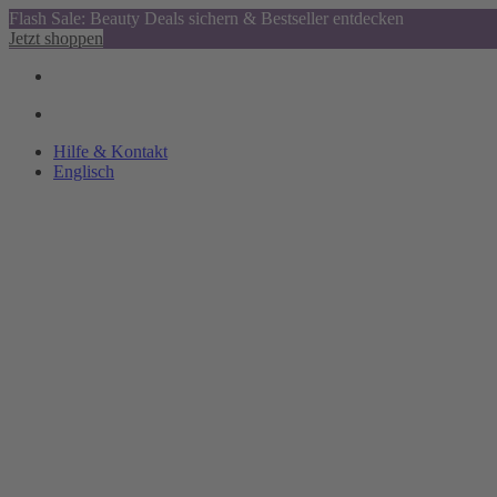
Flash Sale: Beauty Deals sichern & Bestseller entdecken
Jetzt shoppen
Hilfe & Kontakt
Englisch