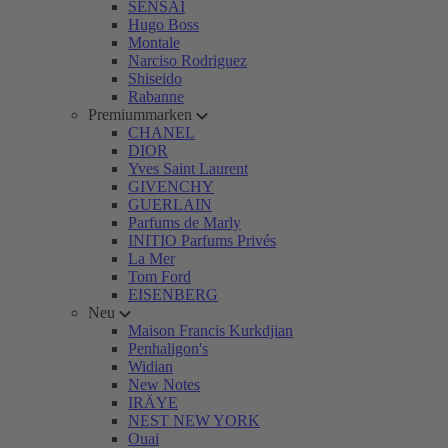
SENSAI
Hugo Boss
Montale
Narciso Rodriguez
Shiseido
Rabanne
Premiummarken
CHANEL
DIOR
Yves Saint Laurent
GIVENCHY
GUERLAIN
Parfums de Marly
INITIO Parfums Privés
La Mer
Tom Ford
EISENBERG
Neu
Maison Francis Kurkdjian
Penhaligon's
Widian
New Notes
IRÄYE
NEST NEW YORK
Ouai