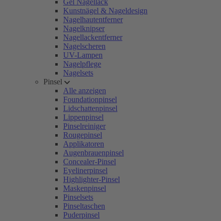
Gel Nagellack
Kunstnägel & Nageldesign
Nagelhautentferner
Nagelknipser
Nagellackentferner
Nagelscheren
UV-Lampen
Nagelpflege
Nagelsets
Pinsel
Alle anzeigen
Foundationpinsel
Lidschattenpinsel
Lippenpinsel
Pinselreiniger
Rougepinsel
Applikatoren
Augenbrauenpinsel
Concealer-Pinsel
Eyelinerpinsel
Highlighter-Pinsel
Maskenpinsel
Pinselsets
Pinseltaschen
Puderpinsel