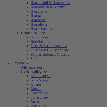
Haarausfall & Haarwuchs
Haarbürsten & Kämme
Haarcreme
Haargel
Haarpaste
Haarpflege
Haarschneider
Körperpflege
Alle anzeigen
Bodylotions
Deos & Antitranspirants
Duschgel & Duschpflege
Körperreinigung & Scrubs
Seife
Drogerie
Alle anzeigen
Gesichtspflege
Alle anzeigen
Anti-Aging
Augen
Lippen
Nachtpflege
Tagespflege
Rasur
Reinigung