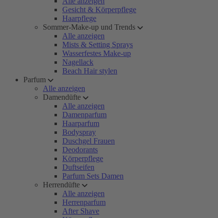
Alle anzeigen
Gesicht & Körperpflege
Haarpflege
Sommer-Make-up und Trends
Alle anzeigen
Mists & Setting Sprays
Wasserfestes Make-up
Nagellack
Beach Hair stylen
Parfum
Alle anzeigen
Damendüfte
Alle anzeigen
Damenparfum
Haarparfum
Bodyspray
Duschgel Frauen
Deodorants
Körperpflege
Duftseifen
Parfum Sets Damen
Herrendüfte
Alle anzeigen
Herrenparfum
After Shave