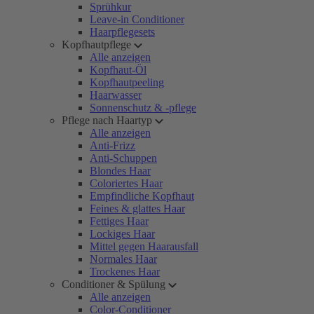
Sprühkur
Leave-in Conditioner
Haarpflegesets
Kopfhautpflege
Alle anzeigen
Kopfhaut-Öl
Kopfhautpeeling
Haarwasser
Sonnenschutz & -pflege
Pflege nach Haartyp
Alle anzeigen
Anti-Frizz
Anti-Schuppen
Blondes Haar
Coloriertes Haar
Empfindliche Kopfhaut
Feines & glattes Haar
Fettiges Haar
Lockiges Haar
Mittel gegen Haarausfall
Normales Haar
Trockenes Haar
Conditioner & Spülung
Alle anzeigen
Color-Conditioner