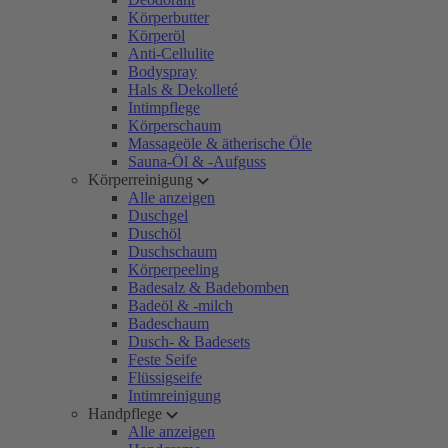
Körperbutter
Körperöl
Anti-Cellulite
Bodyspray
Hals & Dekolleté
Intimpflege
Körperschaum
Massageöle & ätherische Öle
Sauna-Öl & -Aufguss
Körperreinigung
Alle anzeigen
Duschgel
Duschöl
Duschschaum
Körperpeeling
Badesalz & Badebomben
Badeöl & -milch
Badeschaum
Dusch- & Badesets
Feste Seife
Flüssigseife
Intimreinigung
Handpflege
Alle anzeigen