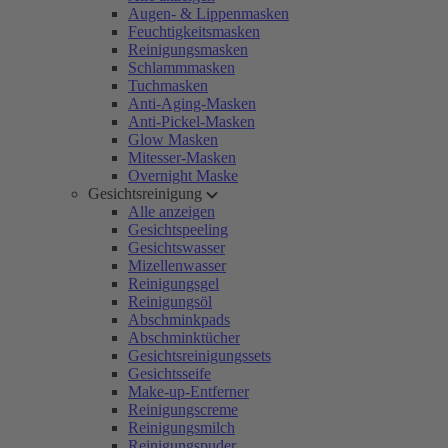
Augen- & Lippenmasken
Feuchtigkeitsmasken
Reinigungsmasken
Schlammmasken
Tuchmasken
Anti-Aging-Masken
Anti-Pickel-Masken
Glow Masken
Mitesser-Masken
Overnight Maske
Gesichtsreinigung
Alle anzeigen
Gesichtspeeling
Gesichtswasser
Mizellenwasser
Reinigungsgel
Reinigungsöl
Abschminkpads
Abschminktücher
Gesichtsreinigungssets
Gesichtsseife
Make-up-Entferner
Reinigungscreme
Reinigungsmilch
Reinigungspuder