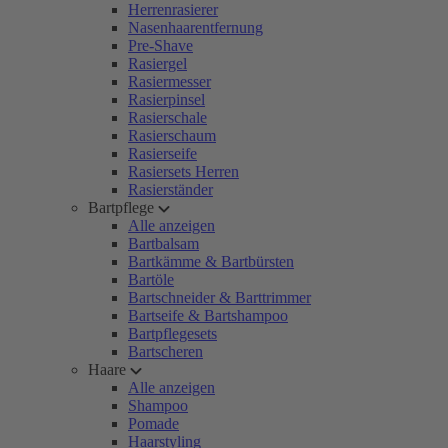
Herrenrasierer
Nasenhaarentfernung
Pre-Shave
Rasiergel
Rasiermesser
Rasierpinsel
Rasierschale
Rasierschaum
Rasierseife
Rasiersets Herren
Rasierständer
Bartpflege
Alle anzeigen
Bartbalsam
Bartkämme & Bartbürsten
Bartöle
Bartschneider & Barttrimmer
Bartseife & Bartshampoo
Bartpflegesets
Bartscheren
Haare
Alle anzeigen
Shampoo
Pomade
Haarstyling