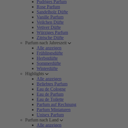
Pudriges Parfum
Rose Parfum
Sandelholz Düfte
Vanille Parfum
Veilchen Düfte
Vetiver Düfte
Würziges Parfum
Zitrische Düfte
Parfum nach Jahreszeit
Alle anzeigen
Frühlingsdüfte
Herbstdüfte
Sommerdüfte
Winterdüfte
Highlights
Alle anzeigen
Beliebtes Parfum
Eau de Cologne
Eau de Parfum
Eau de Toilette
Parfum auf Rechnung
Parfum Miniaturen
Unisex Parfum
Parfum nach Land
Alle anzeigen