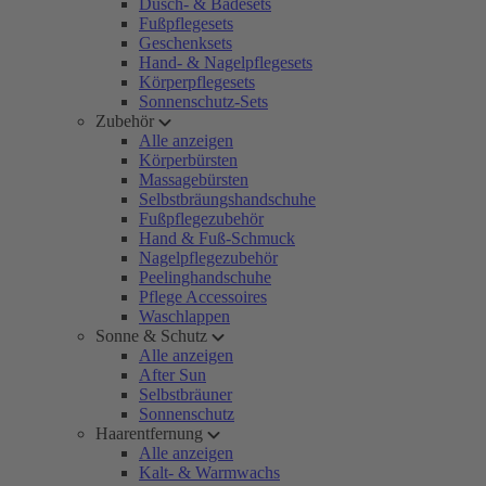
Dusch- & Badesets
Fußpflegesets
Geschenksets
Hand- & Nagelpflegesets
Körperpflegesets
Sonnenschutz-Sets
Zubehör
Alle anzeigen
Körperbürsten
Massagebürsten
Selbstbräungshandschuhe
Fußpflegezubehör
Hand & Fuß-Schmuck
Nagelpflegezubehör
Peelinghandschuhe
Pflege Accessoires
Waschlappen
Sonne & Schutz
Alle anzeigen
After Sun
Selbstbräuner
Sonnenschutz
Haarentfernung
Alle anzeigen
Kalt- & Warmwachs