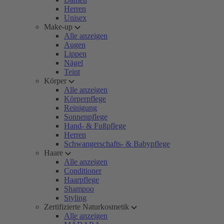
Herren
Unisex
Make-up
Alle anzeigen
Augen
Lippen
Nägel
Teint
Körper
Alle anzeigen
Körperpflege
Reinigung
Sonnenpflege
Hand- & Fußpflege
Herren
Schwangerschafts- & Babypflege
Haare
Alle anzeigen
Conditioner
Haarpflege
Shampoo
Styling
Zertifizierte Naturkosmetik
Alle anzeigen