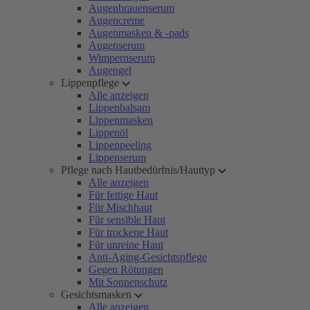
Augenbrauenserum
Augencreme
Augenmasken & -pads
Augenserum
Wimpernserum
Augengel
Lippenpflege
Alle anzeigen
Lippenbalsam
Lippenmasken
Lippenöl
Lippenpeeling
Lippenserum
Pflege nach Hautbedürfnis/Hauttyp
Alle anzeigen
Für fettige Haut
Für Mischhaut
Für sensible Haut
Für trockene Haut
Für unreine Haut
Anti-Aging-Gesichtspflege
Gegen Rötungen
Mit Sonnenschutz
Gesichtsmasken
Alle anzeigen