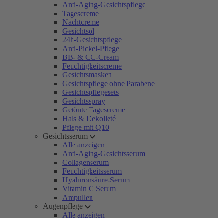
Anti-Aging-Gesichtspflege
Tagescreme
Nachtcreme
Gesichtsöl
24h-Gesichtspflege
Anti-Pickel-Pflege
BB- & CC-Cream
Feuchtigkeitscreme
Gesichtsmasken
Gesichtspflege ohne Parabene
Gesichtspflegesets
Gesichtsspray
Getönte Tagescreme
Hals & Dekolleté
Pflege mit Q10
Gesichtsserum
Alle anzeigen
Anti-Aging-Gesichtsserum
Collagenserum
Feuchtigkeitsserum
Hyaluronsäure-Serum
Vitamin C Serum
Ampullen
Augenpflege
Alle anzeigen