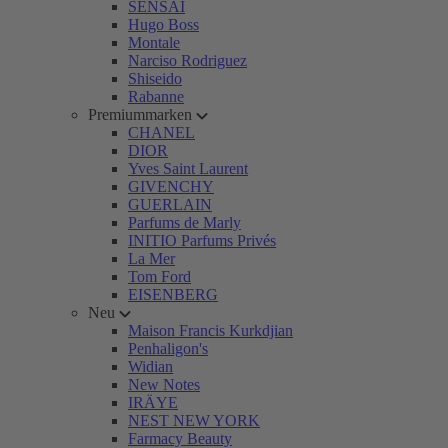
SENSAI
Hugo Boss
Montale
Narciso Rodriguez
Shiseido
Rabanne
Premiummarken
CHANEL
DIOR
Yves Saint Laurent
GIVENCHY
GUERLAIN
Parfums de Marly
INITIO Parfums Privés
La Mer
Tom Ford
EISENBERG
Neu
Maison Francis Kurkdjian
Penhaligon's
Widian
New Notes
IRÄYE
NEST NEW YORK
Farmacy Beauty