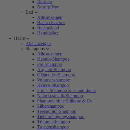
Rasierer
Rasurpflege
Bad
Alle anzeigen
Badaccessoires
Bademäntel
Handtücher
Haare
Alle anzeigen
Shampoos
Alle anzeigen
Keratin-Shampoo
Pre-Shampoo
Arganöl-Shampoo
Glättendes Shampoo
Volumenshampoo
Herren-Shampoo
2-in-1-Shampoo & -Conditioner
Naturkosmetik-Shampoo
Shampoo ohne Silikone & Co.
Silbershampoo
Teebaumöl-Shampoo
Tiefenreinigungsshampoo
Tönungsshampoo
Trockenshampoo