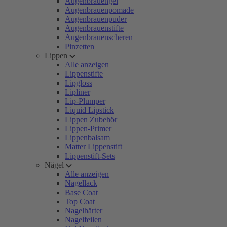
Augenbrauengel
Augenbrauenpomade
Augenbrauenpuder
Augenbrauenstifte
Augenbrauenscheren
Pinzetten
Lippen
Alle anzeigen
Lippenstifte
Lipgloss
Lipliner
Lip-Plumper
Liquid Lipstick
Lippen Zubehör
Lippen-Primer
Lippenbalsam
Matter Lippenstift
Lippenstift-Sets
Nägel
Alle anzeigen
Nagellack
Base Coat
Top Coat
Nagelhärter
Nagelfeilen