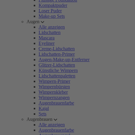
Kompaktpuder
Loser Puder
Make-up Sets
Augen
Alle anzeigen
Lidschatten
Mascara
Eyeliner
Creme-Lidschatten
Lidschatten-Primer
Augen-Make-up-Entferner
Glitzer-Lidschatten
Künstliche Wimpern
Lidschattenpaletten
Wimpern-Primer
Wimpernbürsten
Wimpernkleber
Wimpernzangen
Augenbrauenfarbe
Kajal
Sets
Augenbrauen
Alle anzeigen
Augenbrauenfarbe