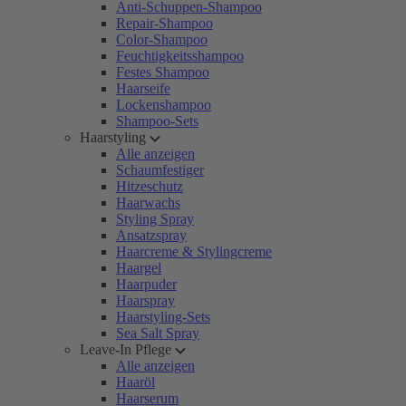
Anti-Schuppen-Shampoo
Repair-Shampoo
Color-Shampoo
Feuchtigkeitsshampoo
Festes Shampoo
Haarseife
Lockenshampoo
Shampoo-Sets
Haarstyling
Alle anzeigen
Schaumfestiger
Hitzeschutz
Haarwachs
Styling Spray
Ansatzspray
Haarcreme & Stylingcreme
Haargel
Haarpuder
Haarspray
Haarstyling-Sets
Sea Salt Spray
Leave-In Pflege
Alle anzeigen
Haaröl
Haarserum