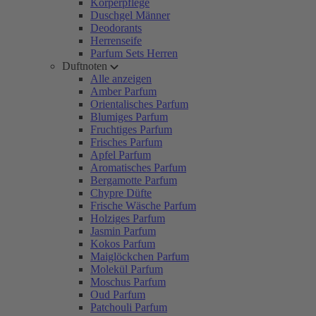
Körperpflege
Duschgel Männer
Deodorants
Herrenseife
Parfum Sets Herren
Duftnoten
Alle anzeigen
Amber Parfum
Orientalisches Parfum
Blumiges Parfum
Fruchtiges Parfum
Frisches Parfum
Apfel Parfum
Aromatisches Parfum
Bergamotte Parfum
Chypre Düfte
Frische Wäsche Parfum
Holziges Parfum
Jasmin Parfum
Kokos Parfum
Maiglöckchen Parfum
Molekül Parfum
Moschus Parfum
Oud Parfum
Patchouli Parfum