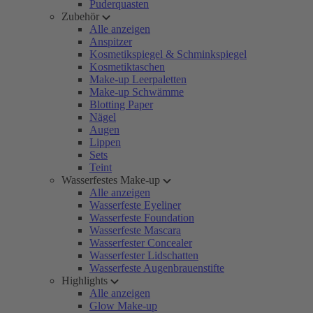
Puderquasten
Zubehör
Alle anzeigen
Anspitzer
Kosmetikspiegel & Schminkspiegel
Kosmetiktaschen
Make-up Leerpaletten
Make-up Schwämme
Blotting Paper
Nägel
Augen
Lippen
Sets
Teint
Wasserfestes Make-up
Alle anzeigen
Wasserfeste Eyeliner
Wasserfeste Foundation
Wasserfeste Mascara
Wasserfester Concealer
Wasserfester Lidschatten
Wasserfeste Augenbrauenstifte
Highlights
Alle anzeigen
Glow Make-up