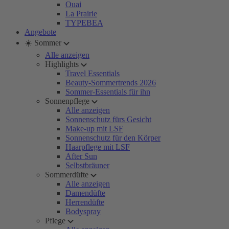
Ouai
La Prairie
TYPEBEA
Angebote
☀️ Sommer
Alle anzeigen
Highlights
Travel Essentials
Beauty-Sommertrends 2026
Sommer-Essentials für ihn
Sonnenpflege
Alle anzeigen
Sonnenschutz fürs Gesicht
Make-up mit LSF
Sonnenschutz für den Körper
Haarpflege mit LSF
After Sun
Selbstbräuner
Sommerdüfte
Alle anzeigen
Damendüfte
Herrendüfte
Bodyspray
Pflege