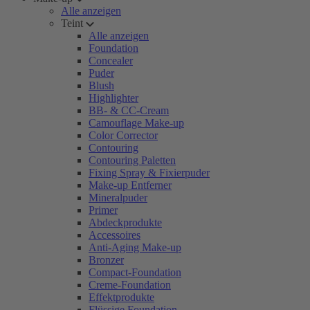
Alle anzeigen
Teint
Alle anzeigen
Foundation
Concealer
Puder
Blush
Highlighter
BB- & CC-Cream
Camouflage Make-up
Color Corrector
Contouring
Contouring Paletten
Fixing Spray & Fixierpuder
Make-up Entferner
Mineralpuder
Primer
Abdeckprodukte
Accessoires
Anti-Aging Make-up
Bronzer
Compact-Foundation
Creme-Foundation
Effektprodukte
Flüssige Foundation