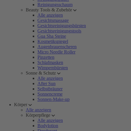
Reinigungsschaum
Beauty Tools & Zubehör
Alle anzeigen
Gesichtsmassage
Gesichtsreinigungsbürsten
Gesichtsreinigungstools
Gua Sha Steine
Kosmetikspiegel
Augenbrauenscheren
Micro Needle Roller
Pinzetten
Schlafmasken
Wimpernbürsten
Sonne & Schutz
Alle anzeigen
After Sun
Selbstbräuner
Sonnencreme
Sonnen-Make-up
Körper
Alle anzeigen
Körperpflege
Alle anzeigen
Bodylotion
Deodorant