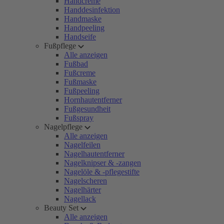
Handcreme
Handdesinfektion
Handmaske
Handpeeling
Handseife
Fußpflege
Alle anzeigen
Fußbad
Fußcreme
Fußmaske
Fußpeeling
Hornhautentferner
Fußgesundheit
Fußspray
Nagelpflege
Alle anzeigen
Nagelfeilen
Nagelhautentferner
Nagelknipser & -zangen
Nagelöle & -pflegestifte
Nagelscheren
Nagelhärter
Nagellack
Beauty Set
Alle anzeigen