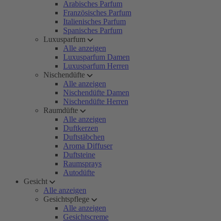
Arabisches Parfum
Französisches Parfum
Italienisches Parfum
Spanisches Parfum
Luxusparfum
Alle anzeigen
Luxusparfum Damen
Luxusparfum Herren
Nischendüfte
Alle anzeigen
Nischendüfte Damen
Nischendüfte Herren
Raumdüfte
Alle anzeigen
Duftkerzen
Duftstäbchen
Aroma Diffuser
Duftsteine
Raumsprays
Autodüfte
Gesicht
Alle anzeigen
Gesichtspflege
Alle anzeigen
Gesichtscreme