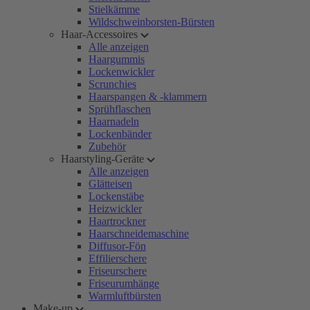
Stielkämme
Wildschweinborsten-Bürsten
Haar-Accessoires
Alle anzeigen
Haargummis
Lockenwickler
Scrunchies
Haarspangen & -klammern
Sprühflaschen
Haarnadeln
Lockenbänder
Zubehör
Haarstyling-Geräte
Alle anzeigen
Glätteisen
Lockenstäbe
Heizwickler
Haartrockner
Haarschneidemaschine
Diffusor-Fön
Effilierschere
Friseurschere
Friseurumhänge
Warmluftbürsten
Make-up