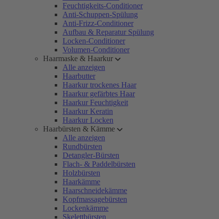
Feuchtigkeits-Conditioner
Anti-Schuppen-Spülung
Anti-Frizz-Conditioner
Aufbau & Reparatur Spülung
Locken-Conditioner
Volumen-Conditioner
Haarmaske & Haarkur
Alle anzeigen
Haarbutter
Haarkur trockenes Haar
Haarkur gefärbtes Haar
Haarkur Feuchtigkeit
Haarkur Keratin
Haarkur Locken
Haarbürsten & Kämme
Alle anzeigen
Rundbürsten
Detangler-Bürsten
Flach- & Paddelbürsten
Holzbürsten
Haarkämme
Haarschneidekämme
Kopfmassagebürsten
Lockenkämme
Skelettbürsten