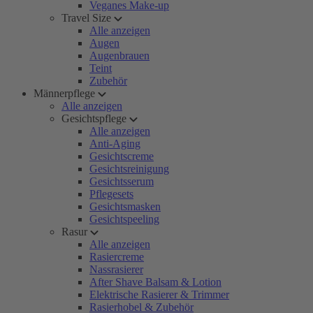
Veganes Make-up
Travel Size
Alle anzeigen
Augen
Augenbrauen
Teint
Zubehör
Männerpflege
Alle anzeigen
Gesichtspflege
Alle anzeigen
Anti-Aging
Gesichtscreme
Gesichtsreinigung
Gesichtsserum
Pflegesets
Gesichtsmasken
Gesichtspeeling
Rasur
Alle anzeigen
Rasiercreme
Nassrasierer
After Shave Balsam & Lotion
Elektrische Rasierer & Trimmer
Rasierhobel & Zubehör