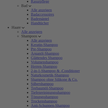
Rasurpflege
Bad
Alle anzeigen
Badaccessoires
Bademäntel
Handtücher
Haare
Alle anzeigen
Shampoos
Alle anzeigen
Keratin-Shampoo
Pre-Shampoo
Arganöl-Shampoo
Glättendes Shampoo
Volumenshampoo
Herren-Shampoo
2-in-1-Shampoo & -Conditioner
Naturkosmetik-Shampoo
Shampoo ohne Silikone & Co.
Silbershampoo
Teebaumöl-Shampoo
Tiefenreinigungsshampoo
Tönungsshampoo
Trockenshampoo
Anti-Schuppen-Shampoo