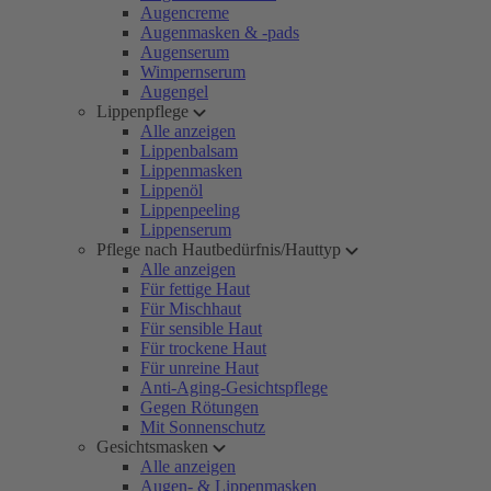
Augencreme
Augenmasken & -pads
Augenserum
Wimpernserum
Augengel
Lippenpflege
Alle anzeigen
Lippenbalsam
Lippenmasken
Lippenöl
Lippenpeeling
Lippenserum
Pflege nach Hautbedürfnis/Hauttyp
Alle anzeigen
Für fettige Haut
Für Mischhaut
Für sensible Haut
Für trockene Haut
Für unreine Haut
Anti-Aging-Gesichtspflege
Gegen Rötungen
Mit Sonnenschutz
Gesichtsmasken
Alle anzeigen
Augen- & Lippenmasken