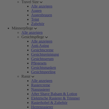
Travel Size
Alle anzeigen
Augen
Augenbrauen
Teint
Zubehör
Männerpflege
Alle anzeigen
Gesichtspflege
Alle anzeigen
Anti-Aging
Gesichtscreme
Gesichtsreinigung
Gesichtsserum
Pflegesets
Gesichtsmasken
Gesichtspeeling
Rasur
Alle anzeigen
Rasiercreme
Nassrasierer
After Shave Balsam & Lotion
Elektrische Rasierer & Trimmer
Rasierhobel & Zubehör
Herrenrasierer