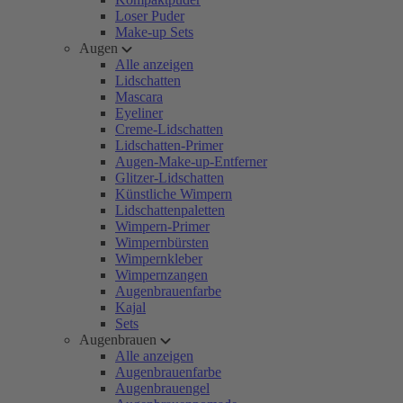
Loser Puder
Make-up Sets
Augen
Alle anzeigen
Lidschatten
Mascara
Eyeliner
Creme-Lidschatten
Lidschatten-Primer
Augen-Make-up-Entferner
Glitzer-Lidschatten
Künstliche Wimpern
Lidschattenpaletten
Wimpern-Primer
Wimpernbürsten
Wimpernkleber
Wimpernzangen
Augenbrauenfarbe
Kajal
Sets
Augenbrauen
Alle anzeigen
Augenbrauenfarbe
Augenbrauengel