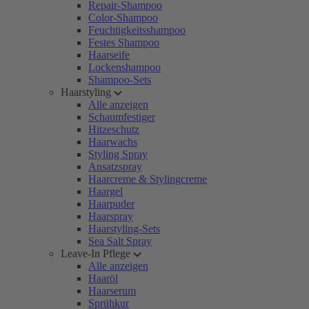
Repair-Shampoo
Color-Shampoo
Feuchtigkeitsshampoo
Festes Shampoo
Haarseife
Lockenshampoo
Shampoo-Sets
Haarstyling
Alle anzeigen
Schaumfestiger
Hitzeschutz
Haarwachs
Styling Spray
Ansatzspray
Haarcreme & Stylingcreme
Haargel
Haarpuder
Haarspray
Haarstyling-Sets
Sea Salt Spray
Leave-In Pflege
Alle anzeigen
Haaröl
Haarserum
Sprühkur