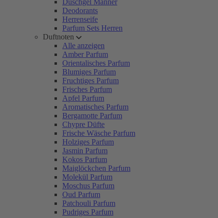
Duschgel Männer
Deodorants
Herrenseife
Parfum Sets Herren
Duftnoten
Alle anzeigen
Amber Parfum
Orientalisches Parfum
Blumiges Parfum
Fruchtiges Parfum
Frisches Parfum
Apfel Parfum
Aromatisches Parfum
Bergamotte Parfum
Chypre Düfte
Frische Wäsche Parfum
Holziges Parfum
Jasmin Parfum
Kokos Parfum
Maiglöckchen Parfum
Molekül Parfum
Moschus Parfum
Oud Parfum
Patchouli Parfum
Pudriges Parfum