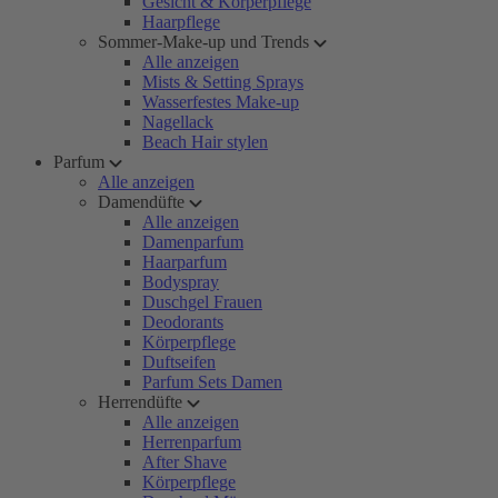
Gesicht & Körperpflege
Haarpflege
Sommer-Make-up und Trends
Alle anzeigen
Mists & Setting Sprays
Wasserfestes Make-up
Nagellack
Beach Hair stylen
Parfum
Alle anzeigen
Damendüfte
Alle anzeigen
Damenparfum
Haarparfum
Bodyspray
Duschgel Frauen
Deodorants
Körperpflege
Duftseifen
Parfum Sets Damen
Herrendüfte
Alle anzeigen
Herrenparfum
After Shave
Körperpflege