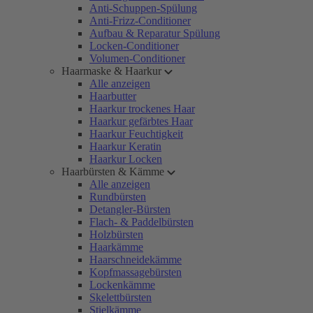
Anti-Schuppen-Spülung
Anti-Frizz-Conditioner
Aufbau & Reparatur Spülung
Locken-Conditioner
Volumen-Conditioner
Haarmaske & Haarkur
Alle anzeigen
Haarbutter
Haarkur trockenes Haar
Haarkur gefärbtes Haar
Haarkur Feuchtigkeit
Haarkur Keratin
Haarkur Locken
Haarbürsten & Kämme
Alle anzeigen
Rundbürsten
Detangler-Bürsten
Flach- & Paddelbürsten
Holzbürsten
Haarkämme
Haarschneidekämme
Kopfmassagebürsten
Lockenkämme
Skelettbürsten
Stielkämme