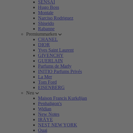
SENSAI
Hugo Boss
Montale
Narciso Rodriguez
Shiseido
Rabanne
Premiummarken
CHANEL
DIOR
Yves Saint Laurent
GIVENCHY
GUERLAIN
Parfums de Marly
INITIO Parfums Privés
La Mer
Tom Ford
EISENBERG
Neu
Maison Francis Kurkdjian
Penhaligon's
Widian
New Notes
IRÄYE
NEST NEW YORK
Ouai