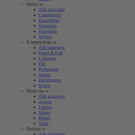
Haare
Alle anzeigen
Conditioner
Haarpflege
Shampoo
Haarfarbe
Styling
Körperpflege
Alle anzeigen
Hand & Fuß
Lotionen
Öle
Reinigung
Sonne
Deodorants
Seifen
Make-up
Alle anzeigen
Augen
Lippen
Nägel
Pinsel
Teint
Parfum
Alle anzeigen