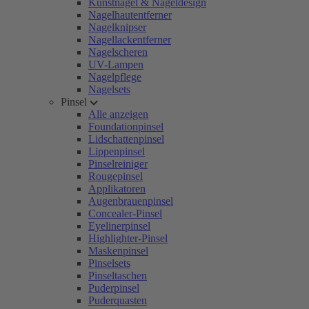
Kunstnägel & Nageldesign
Nagelhautentferner
Nagelknipser
Nagellackentferner
Nagelscheren
UV-Lampen
Nagelpflege
Nagelsets
Pinsel
Alle anzeigen
Foundationpinsel
Lidschattenpinsel
Lippenpinsel
Pinselreiniger
Rougepinsel
Applikatoren
Augenbrauenpinsel
Concealer-Pinsel
Eyelinerpinsel
Highlighter-Pinsel
Maskenpinsel
Pinselsets
Pinseltaschen
Puderpinsel
Puderquasten