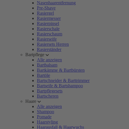
Nasenhaarentfernung
Pre-Shave
Rasiergel
Rasiermesser
Rasierpinsel
Rasierschale
Rasierschaum
Rasierseife
Rasiersets Herren
Rasierständer
Bartpflege
Alle anzeigen
Bartbalsam
Bartkämme & Bartbürsten
Bartöle
Bartschneider & Barttrimmer
Bartseife & Bartshampoo
Bartpflegesets
Bartscheren
Haare
Alle anzeigen
Shampoo
Pomade
Haarstyling
Haarausfall & Haarwuchs