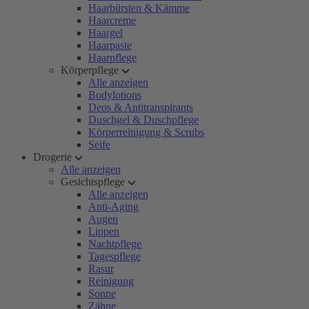
Haarbürsten & Kämme
Haarcreme
Haargel
Haarpaste
Haarpflege
Körperpflege
Alle anzeigen
Bodylotions
Deos & Antitranspirants
Duschgel & Duschpflege
Körperreinigung & Scrubs
Seife
Drogerie
Alle anzeigen
Gesichtspflege
Alle anzeigen
Anti-Aging
Augen
Lippen
Nachtpflege
Tagespflege
Rasur
Reinigung
Sonne
Zähne