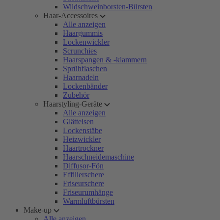
Wildschweinborsten-Bürsten
Haar-Accessoires
Alle anzeigen
Haargummis
Lockenwickler
Scrunchies
Haarspangen & -klammern
Sprühflaschen
Haarnadeln
Lockenbänder
Zubehör
Haarstyling-Geräte
Alle anzeigen
Glätteisen
Lockenstäbe
Heizwickler
Haartrockner
Haarschneidemaschine
Diffusor-Fön
Effilierschere
Friseurschere
Friseurumhänge
Warmluftbürsten
Make-up
Alle anzeigen