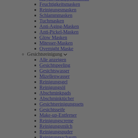
Feuchtigkeitsmasken
Reinigungsmasken
Schlammmasken
Tuchmasken
Anti-Aging-Masken
Anti-Pickel-Masken
Glow Masken
Mitesser-Masken
Overnight Maske
Gesichtsreinigung
Alle anzeigen
Gesichtspeeling
Gesichtswasser
Mizellenwasser
Reinigungsgel
Reinigungsöl
Abschminkpads
Abschminktücher
Gesichtsreinigungssets
Gesichtsseife
Make-up-Entferner
Reinigungscreme
Reinigungsmilch
Reinigungspuder
Reinigungsschaum