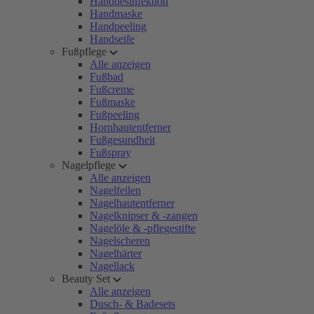
Handdesinfektion
Handmaske
Handpeeling
Handseife
Fußpflege
Alle anzeigen
Fußbad
Fußcreme
Fußmaske
Fußpeeling
Hornhautentferner
Fußgesundheit
Fußspray
Nagelpflege
Alle anzeigen
Nagelfeilen
Nagelhautentferner
Nagelknipser & -zangen
Nagelöle & -pflegestifte
Nagelscheren
Nagelhärter
Nagellack
Beauty Set
Alle anzeigen
Dusch- & Badesets