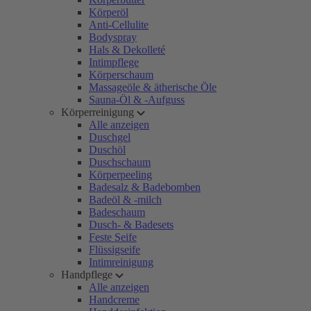
Körperöl
Anti-Cellulite
Bodyspray
Hals & Dekolleté
Intimpflege
Körperschaum
Massageöle & ätherische Öle
Sauna-Öl & -Aufguss
Körperreinigung
Alle anzeigen
Duschgel
Duschöl
Duschschaum
Körperpeeling
Badesalz & Badebomben
Badeöl & -milch
Badeschaum
Dusch- & Badesets
Feste Seife
Flüssigseife
Intimreinigung
Handpflege
Alle anzeigen
Handcreme