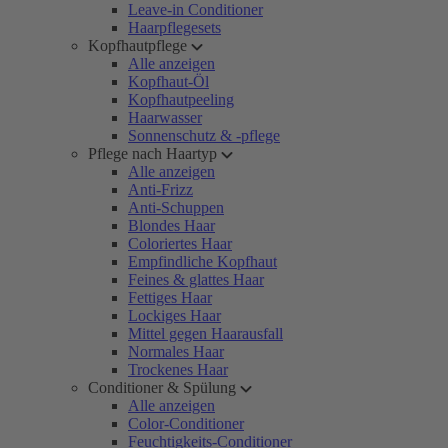
Leave-in Conditioner
Haarpflegesets
Kopfhautpflege
Alle anzeigen
Kopfhaut-Öl
Kopfhautpeeling
Haarwasser
Sonnenschutz & -pflege
Pflege nach Haartyp
Alle anzeigen
Anti-Frizz
Anti-Schuppen
Blondes Haar
Coloriertes Haar
Empfindliche Kopfhaut
Feines & glattes Haar
Fettiges Haar
Lockiges Haar
Mittel gegen Haarausfall
Normales Haar
Trockenes Haar
Conditioner & Spülung
Alle anzeigen
Color-Conditioner
Feuchtigkeits-Conditioner