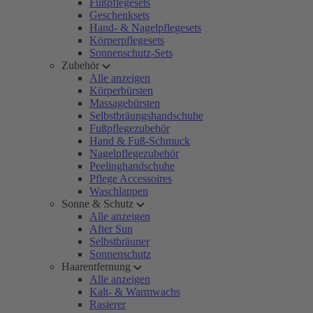
Fußpflegesets
Geschenksets
Hand- & Nagelpflegesets
Körperpflegesets
Sonnenschutz-Sets
Zubehör
Alle anzeigen
Körperbürsten
Massagebürsten
Selbstbräungshandschuhe
Fußpflegezubehör
Hand & Fuß-Schmuck
Nagelpflegezubehör
Peelinghandschuhe
Pflege Accessoires
Waschlappen
Sonne & Schutz
Alle anzeigen
After Sun
Selbstbräuner
Sonnenschutz
Haarentfernung
Alle anzeigen
Kalt- & Warmwachs
Rasierer