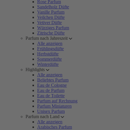
Rose Parfum
Sandelholz Düfte
Vanille Parfum
Veilchen Düfte
Vetiver Düfte
Würziges Parfum
Zitrische Düfte
Parfum nach Jahreszeit
Alle anzeigen
Frühlingsdüfte
Herbstdüfte
Sommerdüfte
Winterdüfte
Highlights
Alle anzeigen
Beliebtes Parfum
Eau de Cologne
Eau de Parfum
Eau de Toilette
Parfum auf Rechnung
Parfum Miniaturen
Unisex Parfum
Parfum nach Land
Alle anzeigen
Arabisches Parfum