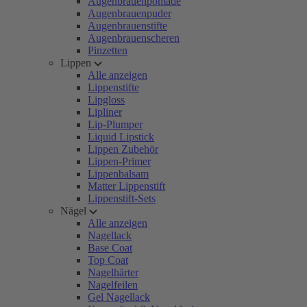
Augenbrauenpomade
Augenbrauenpuder
Augenbrauenstifte
Augenbrauenscheren
Pinzetten
Lippen
Alle anzeigen
Lippenstifte
Lipgloss
Lipliner
Lip-Plumper
Liquid Lipstick
Lippen Zubehör
Lippen-Primer
Lippenbalsam
Matter Lippenstift
Lippenstift-Sets
Nägel
Alle anzeigen
Nagellack
Base Coat
Top Coat
Nagelhärter
Nagelfeilen
Gel Nagellack