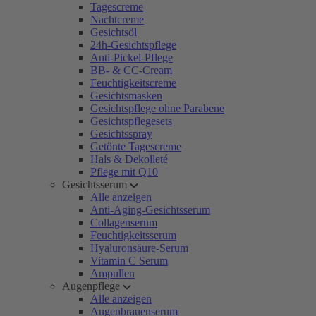
Tagescreme
Nachtcreme
Gesichtsöl
24h-Gesichtspflege
Anti-Pickel-Pflege
BB- & CC-Cream
Feuchtigkeitscreme
Gesichtsmasken
Gesichtspflege ohne Parabene
Gesichtspflegesets
Gesichtsspray
Getönte Tagescreme
Hals & Dekolleté
Pflege mit Q10
Gesichtsserum
Alle anzeigen
Anti-Aging-Gesichtsserum
Collagenserum
Feuchtigkeitsserum
Hyaluronsäure-Serum
Vitamin C Serum
Ampullen
Augenpflege
Alle anzeigen
Augenbrauenserum