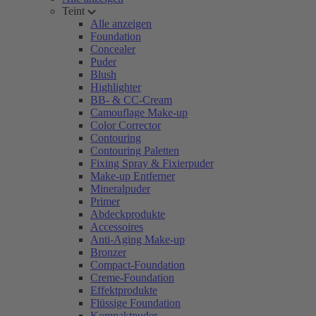
Teint
Alle anzeigen
Foundation
Concealer
Puder
Blush
Highlighter
BB- & CC-Cream
Camouflage Make-up
Color Corrector
Contouring
Contouring Paletten
Fixing Spray & Fixierpuder
Make-up Entferner
Mineralpuder
Primer
Abdeckprodukte
Accessoires
Anti-Aging Make-up
Bronzer
Compact-Foundation
Creme-Foundation
Effektprodukte
Flüssige Foundation
Kompaktpuder