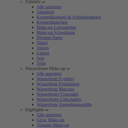
Zubehör
Alle anzeigen
Anspitzer
Kosmetikspiegel & Schminkspiegel
Kosmetiktaschen
Make-up Leerpaletten
Make-up Schwämme
Blotting Paper
Nägel
Augen
Lippen
Sets
Teint
Wasserfestes Make-up
Alle anzeigen
Wasserfeste Eyeliner
Wasserfeste Foundation
Wasserfeste Mascara
Wasserfester Concealer
Wasserfester Lidschatten
Wasserfeste Augenbrauenstifte
Highlights
Alle anzeigen
Glow Make-up
Veganes Make-up