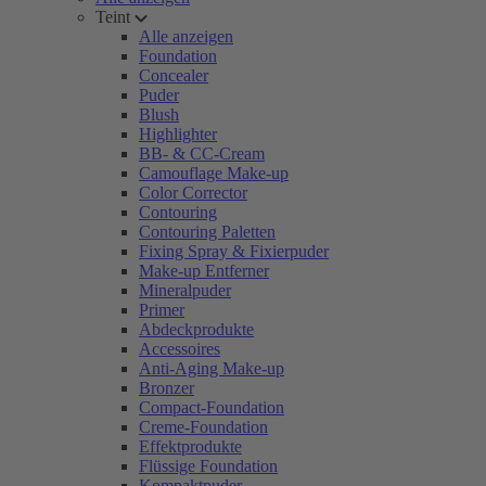
Teint
Alle anzeigen
Foundation
Concealer
Puder
Blush
Highlighter
BB- & CC-Cream
Camouflage Make-up
Color Corrector
Contouring
Contouring Paletten
Fixing Spray & Fixierpuder
Make-up Entferner
Mineralpuder
Primer
Abdeckprodukte
Accessoires
Anti-Aging Make-up
Bronzer
Compact-Foundation
Creme-Foundation
Effektprodukte
Flüssige Foundation
Kompaktpuder