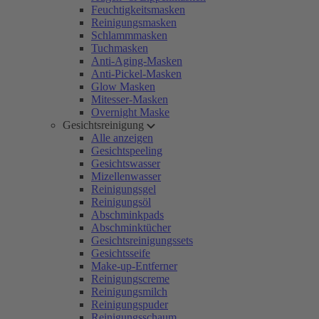
Feuchtigkeitsmasken
Reinigungsmasken
Schlammmasken
Tuchmasken
Anti-Aging-Masken
Anti-Pickel-Masken
Glow Masken
Mitesser-Masken
Overnight Maske
Gesichtsreinigung
Alle anzeigen
Gesichtspeeling
Gesichtswasser
Mizellenwasser
Reinigungsgel
Reinigungsöl
Abschminkpads
Abschminktücher
Gesichtsreinigungssets
Gesichtsseife
Make-up-Entferner
Reinigungscreme
Reinigungsmilch
Reinigungspuder
Reinigungsschaum