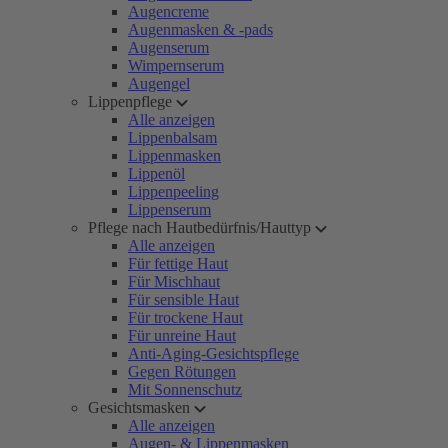
Augencreme
Augenmasken & -pads
Augenserum
Wimpernserum
Augengel
Lippenpflege
Alle anzeigen
Lippenbalsam
Lippenmasken
Lippenöl
Lippenpeeling
Lippenserum
Pflege nach Hautbedürfnis/Hauttyp
Alle anzeigen
Für fettige Haut
Für Mischhaut
Für sensible Haut
Für trockene Haut
Für unreine Haut
Anti-Aging-Gesichtspflege
Gegen Rötungen
Mit Sonnenschutz
Gesichtsmasken
Alle anzeigen
Augen- & Lippenmasken