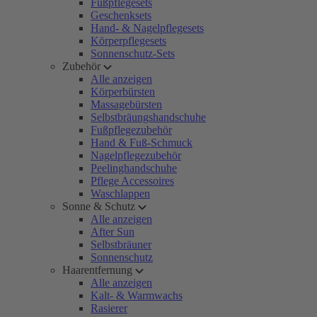
Fußpflegesets
Geschenksets
Hand- & Nagelpflegesets
Körperpflegesets
Sonnenschutz-Sets
Zubehör
Alle anzeigen
Körperbürsten
Massagebürsten
Selbstbräungshandschuhe
Fußpflegezubehör
Hand & Fuß-Schmuck
Nagelpflegezubehör
Peelinghandschuhe
Pflege Accessoires
Waschlappen
Sonne & Schutz
Alle anzeigen
After Sun
Selbstbräuner
Sonnenschutz
Haarentfernung
Alle anzeigen
Kalt- & Warmwachs
Rasierer