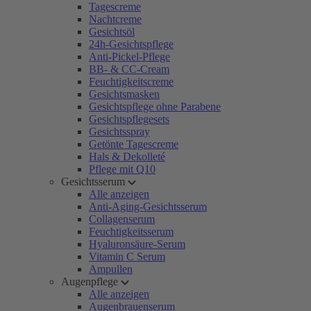
Tagescreme
Nachtcreme
Gesichtsöl
24h-Gesichtspflege
Anti-Pickel-Pflege
BB- & CC-Cream
Feuchtigkeitscreme
Gesichtsmasken
Gesichtspflege ohne Parabene
Gesichtspflegesets
Gesichtsspray
Getönte Tagescreme
Hals & Dekolleté
Pflege mit Q10
Gesichtsserum
Alle anzeigen
Anti-Aging-Gesichtsserum
Collagenserum
Feuchtigkeitsserum
Hyaluronsäure-Serum
Vitamin C Serum
Ampullen
Augenpflege
Alle anzeigen
Augenbrauenserum