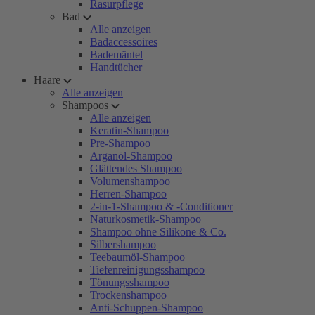
Rasurpflege
Bad
Alle anzeigen
Badaccessoires
Bademäntel
Handtücher
Haare
Alle anzeigen
Shampoos
Alle anzeigen
Keratin-Shampoo
Pre-Shampoo
Arganöl-Shampoo
Glättendes Shampoo
Volumenshampoo
Herren-Shampoo
2-in-1-Shampoo & -Conditioner
Naturkosmetik-Shampoo
Shampoo ohne Silikone & Co.
Silbershampoo
Teebaumöl-Shampoo
Tiefenreinigungsshampoo
Tönungsshampoo
Trockenshampoo
Anti-Schuppen-Shampoo