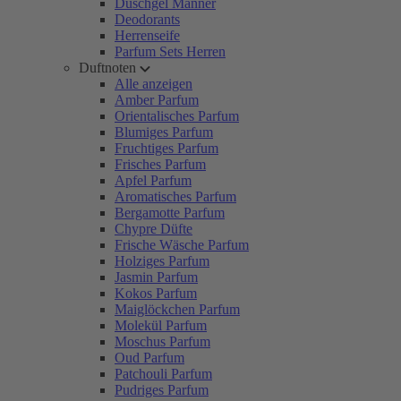
Duschgel Männer
Deodorants
Herrenseife
Parfum Sets Herren
Duftnoten
Alle anzeigen
Amber Parfum
Orientalisches Parfum
Blumiges Parfum
Fruchtiges Parfum
Frisches Parfum
Apfel Parfum
Aromatisches Parfum
Bergamotte Parfum
Chypre Düfte
Frische Wäsche Parfum
Holziges Parfum
Jasmin Parfum
Kokos Parfum
Maiglöckchen Parfum
Molekül Parfum
Moschus Parfum
Oud Parfum
Patchouli Parfum
Pudriges Parfum