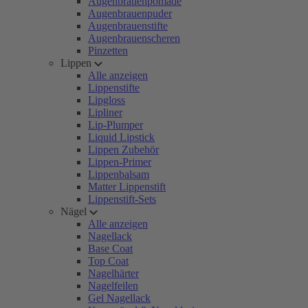
Augenbrauenpomade
Augenbrauenpuder
Augenbrauenstifte
Augenbrauenscheren
Pinzetten
Lippen
Alle anzeigen
Lippenstifte
Lipgloss
Lipliner
Lip-Plumper
Liquid Lipstick
Lippen Zubehör
Lippen-Primer
Lippenbalsam
Matter Lippenstift
Lippenstift-Sets
Nägel
Alle anzeigen
Nagellack
Base Coat
Top Coat
Nagelhärter
Nagelfeilen
Gel Nagellack