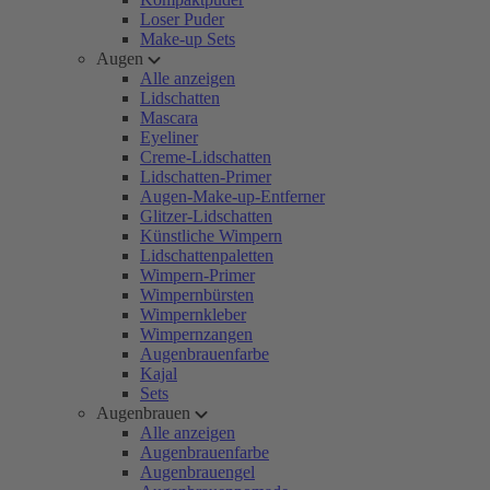
Loser Puder
Make-up Sets
Augen
Alle anzeigen
Lidschatten
Mascara
Eyeliner
Creme-Lidschatten
Lidschatten-Primer
Augen-Make-up-Entferner
Glitzer-Lidschatten
Künstliche Wimpern
Lidschattenpaletten
Wimpern-Primer
Wimpernbürsten
Wimpernkleber
Wimpernzangen
Augenbrauenfarbe
Kajal
Sets
Augenbrauen
Alle anzeigen
Augenbrauenfarbe
Augenbrauengel