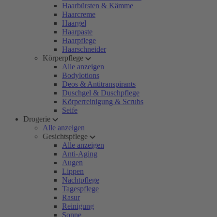
Haarbürsten & Kämme
Haarcreme
Haargel
Haarpaste
Haarpflege
Haarschneider
Körperpflege
Alle anzeigen
Bodylotions
Deos & Antitranspirants
Duschgel & Duschpflege
Körperreinigung & Scrubs
Seife
Drogerie
Alle anzeigen
Gesichtspflege
Alle anzeigen
Anti-Aging
Augen
Lippen
Nachtpflege
Tagespflege
Rasur
Reinigung
Sonne