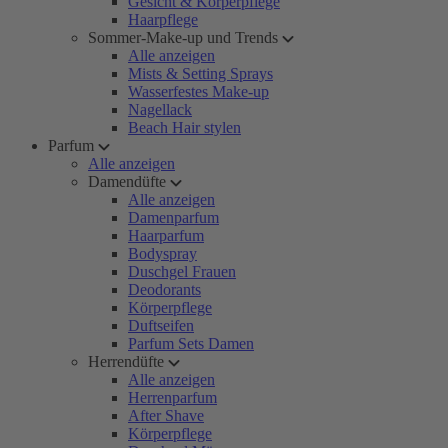
Gesicht & Körperpflege
Haarpflege
Sommer-Make-up und Trends
Alle anzeigen
Mists & Setting Sprays
Wasserfestes Make-up
Nagellack
Beach Hair stylen
Parfum
Alle anzeigen
Damendüfte
Alle anzeigen
Damenparfum
Haarparfum
Bodyspray
Duschgel Frauen
Deodorants
Körperpflege
Duftseifen
Parfum Sets Damen
Herrendüfte
Alle anzeigen
Herrenparfum
After Shave
Körperpflege