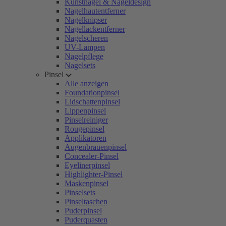
Kunstnägel & Nageldesign
Nagelhautentferner
Nagelknipser
Nagellackentferner
Nagelscheren
UV-Lampen
Nagelpflege
Nagelsets
Pinsel
Alle anzeigen
Foundationpinsel
Lidschattenpinsel
Lippenpinsel
Pinselreiniger
Rougepinsel
Applikatoren
Augenbrauenpinsel
Concealer-Pinsel
Eyelinerpinsel
Highlighter-Pinsel
Maskenpinsel
Pinselsets
Pinseltaschen
Puderpinsel
Puderquasten