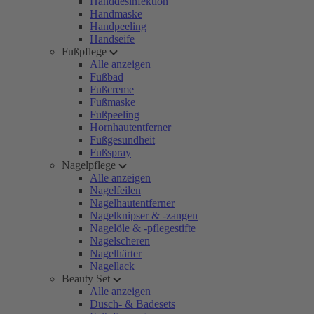
Handdesinfektion
Handmaske
Handpeeling
Handseife
Fußpflege
Alle anzeigen
Fußbad
Fußcreme
Fußmaske
Fußpeeling
Hornhautentferner
Fußgesundheit
Fußspray
Nagelpflege
Alle anzeigen
Nagelfeilen
Nagelhautentferner
Nagelknipser & -zangen
Nagelöle & -pflegestifte
Nagelscheren
Nagelhärter
Nagellack
Beauty Set
Alle anzeigen
Dusch- & Badesets