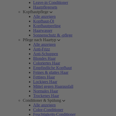
Leave-in Conditioner
Haarpflegesets
Kopfhautpflege
Alle anzeigen
Kopfhaut-Öl
Kopfhautpeeling
Haarwasser
Sonnenschutz & -pflege
Pflege nach Haartyp
Alle anzeigen
Anti-Frizz
Anti-Schuppen
Blondes Haar
Coloriertes Haar
Empfindliche Kopfhaut
Feines & glattes Haar
Fettiges Haar
Lockiges Haar
Mittel gegen Haarausfall
Normales Haar
Trockenes Haar
Conditioner & Spülung
Alle anzeigen
Color-Conditioner
Feuchtigkeits-Conditioner