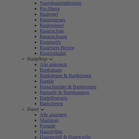
Nasenhaarentfernung
Pre-Shave
Rasiergel
Rasiermesser
Rasierpinsel
Rasierschale
Rasierschaum
Rasierseife
Rasiersets Herren
Rasierständer
Bartpflege
Alle anzeigen
Bartbalsam
Bartkämme & Bartbürsten
Bartöle
Bartschneider & Barttrimmer
Bartseife & Bartshampoo
Bartpflegesets
Bartscheren
Haare
Alle anzeigen
Shampoo
Pomade
Haarstyling
Haarausfall & Haarwuchs