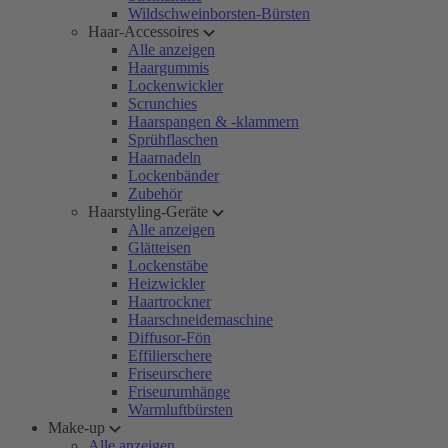
Wildschweinborsten-Bürsten
Haar-Accessoires
Alle anzeigen
Haargummis
Lockenwickler
Scrunchies
Haarspangen & -klammern
Sprühflaschen
Haarnadeln
Lockenbänder
Zubehör
Haarstyling-Geräte
Alle anzeigen
Glätteisen
Lockenstäbe
Heizwickler
Haartrockner
Haarschneidemaschine
Diffusor-Fön
Effilierschere
Friseurschere
Friseurumhänge
Warmluftbürsten
Make-up
Alle anzeigen