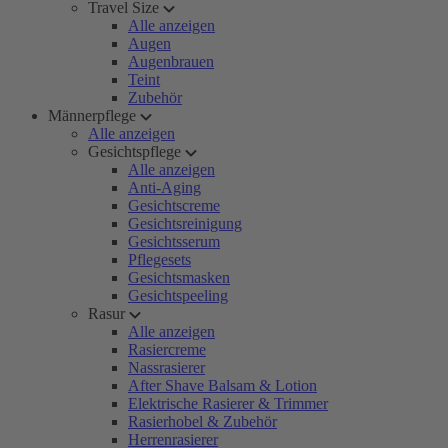
Travel Size
Alle anzeigen
Augen
Augenbrauen
Teint
Zubehör
Männerpflege
Alle anzeigen
Gesichtspflege
Alle anzeigen
Anti-Aging
Gesichtscreme
Gesichtsreinigung
Gesichtsserum
Pflegesets
Gesichtsmasken
Gesichtspeeling
Rasur
Alle anzeigen
Rasiercreme
Nassrasierer
After Shave Balsam & Lotion
Elektrische Rasierer & Trimmer
Rasierhobel & Zubehör
Herrenrasierer