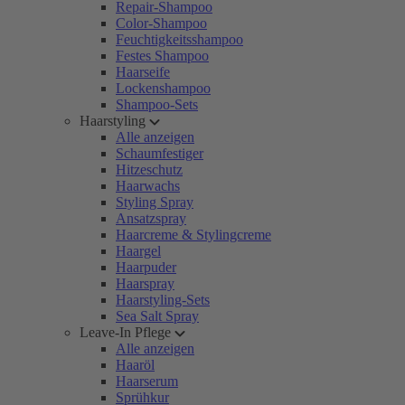
Repair-Shampoo
Color-Shampoo
Feuchtigkeitsshampoo
Festes Shampoo
Haarseife
Lockenshampoo
Shampoo-Sets
Haarstyling
Alle anzeigen
Schaumfestiger
Hitzeschutz
Haarwachs
Styling Spray
Ansatzspray
Haarcreme & Stylingcreme
Haargel
Haarpuder
Haarspray
Haarstyling-Sets
Sea Salt Spray
Leave-In Pflege
Alle anzeigen
Haaröl
Haarserum
Sprühkur