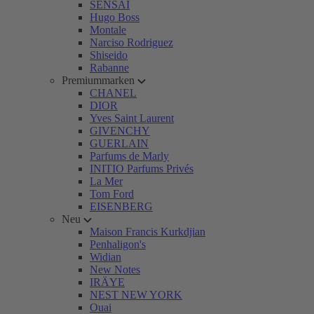
SENSAI
Hugo Boss
Montale
Narciso Rodriguez
Shiseido
Rabanne
Premiummarken
CHANEL
DIOR
Yves Saint Laurent
GIVENCHY
GUERLAIN
Parfums de Marly
INITIO Parfums Privés
La Mer
Tom Ford
EISENBERG
Neu
Maison Francis Kurkdjian
Penhaligon's
Widian
New Notes
IRÄYE
NEST NEW YORK
Ouai