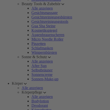
Beauty Tools & Zubehör
Alle anzeigen
Gesichtsmassage
Gesichtsreinigungsbürsten
Gesichtsreinigungstools
Gua Sha Steine
Kosmetikspiegel
Augenbrauenscheren
Micro Needle Roller
Pinzetten
Schlafmasken
Wimpernbürsten
Sonne & Schutz
Alle anzeigen
After Sun
Selbstbräuner
Sonnencreme
Sonnen-Make-up
Körper
Alle anzeigen
Körperpflege
Alle anzeigen
Bodylotion
Deodorant
Körperbutter