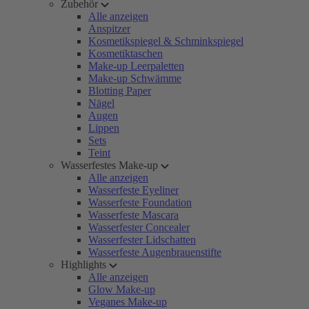
Zubehör
Alle anzeigen
Anspitzer
Kosmetikspiegel & Schminkspiegel
Kosmetiktaschen
Make-up Leerpaletten
Make-up Schwämme
Blotting Paper
Nägel
Augen
Lippen
Sets
Teint
Wasserfestes Make-up
Alle anzeigen
Wasserfeste Eyeliner
Wasserfeste Foundation
Wasserfeste Mascara
Wasserfester Concealer
Wasserfester Lidschatten
Wasserfeste Augenbrauenstifte
Highlights
Alle anzeigen
Glow Make-up
Veganes Make-up