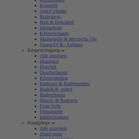
Körperöl
Anti-Cellulite
Bodyspray
Hals & Dekolleté
Intimpflege
Körperschaum
Massageöle & ätherische Öle
Sauna-Öl & -Aufguss
Körperreinigung
Alle anzeigen
Duschgel
Duschöl
Duschschaum
Körperpeeling
Badesalz & Badebomben
Badeöl & -milch
Badeschaum
Dusch- & Badesets
Feste Seife
Flüssigseife
Intimreinigung
Handpflege
Alle anzeigen
Handcreme