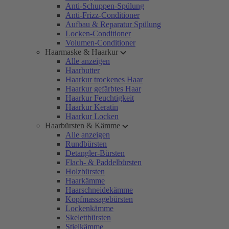
Anti-Schuppen-Spülung
Anti-Frizz-Conditioner
Aufbau & Reparatur Spülung
Locken-Conditioner
Volumen-Conditioner
Haarmaske & Haarkur
Alle anzeigen
Haarbutter
Haarkur trockenes Haar
Haarkur gefärbtes Haar
Haarkur Feuchtigkeit
Haarkur Keratin
Haarkur Locken
Haarbürsten & Kämme
Alle anzeigen
Rundbürsten
Detangler-Bürsten
Flach- & Paddelbürsten
Holzbürsten
Haarkämme
Haarschneidekämme
Kopfmassagebürsten
Lockenkämme
Skelettbürsten
Stielkämme