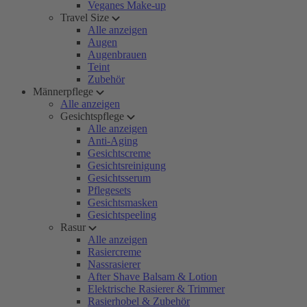
Veganes Make-up
Travel Size
Alle anzeigen
Augen
Augenbrauen
Teint
Zubehör
Männerpflege
Alle anzeigen
Gesichtspflege
Alle anzeigen
Anti-Aging
Gesichtscreme
Gesichtsreinigung
Gesichtsserum
Pflegesets
Gesichtsmasken
Gesichtspeeling
Rasur
Alle anzeigen
Rasiercreme
Nassrasierer
After Shave Balsam & Lotion
Elektrische Rasierer & Trimmer
Rasierhobel & Zubehör