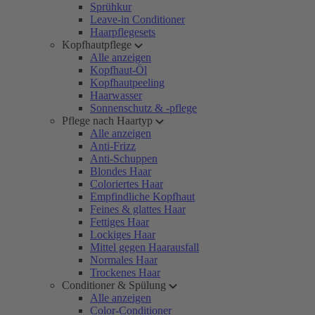
Sprühkur
Leave-in Conditioner
Haarpflegesets
Kopfhautpflege
Alle anzeigen
Kopfhaut-Öl
Kopfhautpeeling
Haarwasser
Sonnenschutz & -pflege
Pflege nach Haartyp
Alle anzeigen
Anti-Frizz
Anti-Schuppen
Blondes Haar
Coloriertes Haar
Empfindliche Kopfhaut
Feines & glattes Haar
Fettiges Haar
Lockiges Haar
Mittel gegen Haarausfall
Normales Haar
Trockenes Haar
Conditioner & Spülung
Alle anzeigen
Color-Conditioner