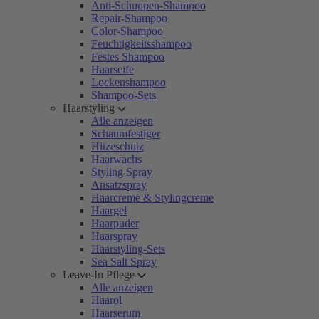
Anti-Schuppen-Shampoo
Repair-Shampoo
Color-Shampoo
Feuchtigkeitsshampoo
Festes Shampoo
Haarseife
Lockenshampoo
Shampoo-Sets
Haarstyling
Alle anzeigen
Schaumfestiger
Hitzeschutz
Haarwachs
Styling Spray
Ansatzspray
Haarcreme & Stylingcreme
Haargel
Haarpuder
Haarspray
Haarstyling-Sets
Sea Salt Spray
Leave-In Pflege
Alle anzeigen
Haaröl
Haarserum