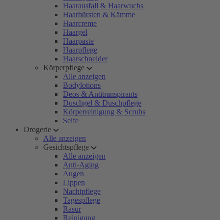
Haarausfall & Haarwuchs
Haarbürsten & Kämme
Haarcreme
Haargel
Haarpaste
Haarpflege
Haarschneider
Körperpflege
Alle anzeigen
Bodylotions
Deos & Antitranspirants
Duschgel & Duschpflege
Körperreinigung & Scrubs
Seife
Drogerie
Alle anzeigen
Gesichtspflege
Alle anzeigen
Anti-Aging
Augen
Lippen
Nachtpflege
Tagespflege
Rasur
Reinigung