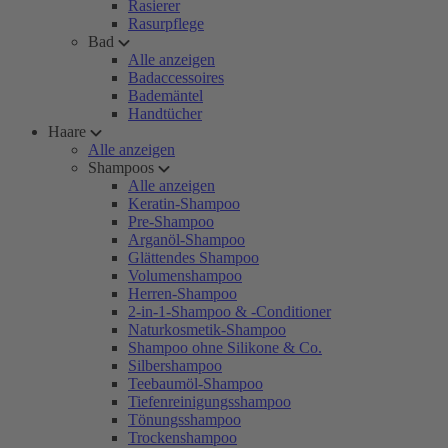
Rasierer
Rasurpflege
Bad
Alle anzeigen
Badaccessoires
Bademäntel
Handtücher
Haare
Alle anzeigen
Shampoos
Alle anzeigen
Keratin-Shampoo
Pre-Shampoo
Arganöl-Shampoo
Glättendes Shampoo
Volumenshampoo
Herren-Shampoo
2-in-1-Shampoo & -Conditioner
Naturkosmetik-Shampoo
Shampoo ohne Silikone & Co.
Silbershampoo
Teebaumöl-Shampoo
Tiefenreinigungsshampoo
Tönungsshampoo
Trockenshampoo