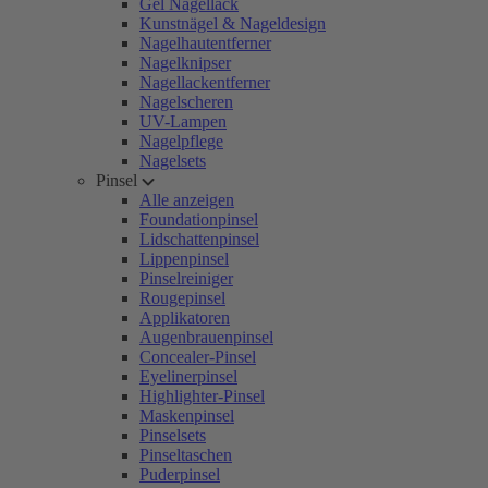
Gel Nagellack
Kunstnägel & Nageldesign
Nagelhautentferner
Nagelknipser
Nagellackentferner
Nagelscheren
UV-Lampen
Nagelpflege
Nagelsets
Pinsel
Alle anzeigen
Foundationpinsel
Lidschattenpinsel
Lippenpinsel
Pinselreiniger
Rougepinsel
Applikatoren
Augenbrauenpinsel
Concealer-Pinsel
Eyelinerpinsel
Highlighter-Pinsel
Maskenpinsel
Pinselsets
Pinseltaschen
Puderpinsel