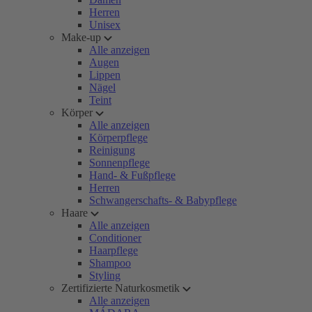
Herren
Unisex
Make-up
Alle anzeigen
Augen
Lippen
Nägel
Teint
Körper
Alle anzeigen
Körperpflege
Reinigung
Sonnenpflege
Hand- & Fußpflege
Herren
Schwangerschafts- & Babypflege
Haare
Alle anzeigen
Conditioner
Haarpflege
Shampoo
Styling
Zertifizierte Naturkosmetik
Alle anzeigen