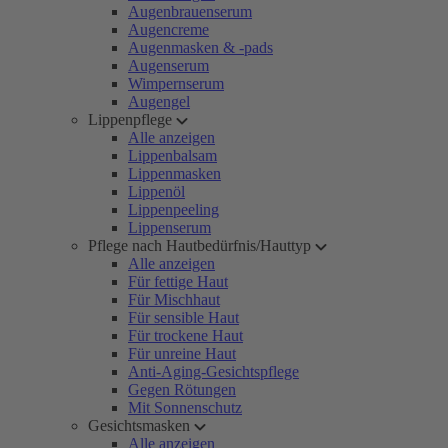
Augenbrauenserum
Augencreme
Augenmasken & -pads
Augenserum
Wimpernserum
Augengel
Lippenpflege
Alle anzeigen
Lippenbalsam
Lippenmasken
Lippenöl
Lippenpeeling
Lippenserum
Pflege nach Hautbedürfnis/Hauttyp
Alle anzeigen
Für fettige Haut
Für Mischhaut
Für sensible Haut
Für trockene Haut
Für unreine Haut
Anti-Aging-Gesichtspflege
Gegen Rötungen
Mit Sonnenschutz
Gesichtsmasken
Alle anzeigen