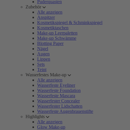
Puderquasten
Zubehör
Alle anzeigen
Anspitzer
Kosmetikspiegel & Schminkspiegel
Kosmetiktaschen
Make-up Leerpaletten
Make-up Schwämme
Blotting Paper
Nägel
Augen
Lippen
Sets
Teint
Wasserfestes Make-up
Alle anzeigen
Wasserfeste Eyeliner
Wasserfeste Foundation
Wasserfeste Mascara
Wasserfester Concealer
Wasserfester Lidschatten
Wasserfeste Augenbrauenstifte
Highlights
Alle anzeigen
Glow Make-up