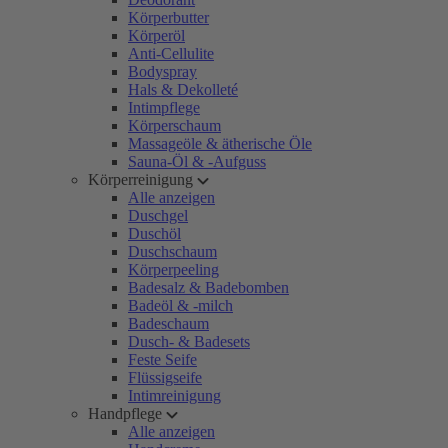
Körperbutter
Körperöl
Anti-Cellulite
Bodyspray
Hals & Dekolleté
Intimpflege
Körperschaum
Massageöle & ätherische Öle
Sauna-Öl & -Aufguss
Körperreinigung
Alle anzeigen
Duschgel
Duschöl
Duschschaum
Körperpeeling
Badesalz & Badebomben
Badeöl & -milch
Badeschaum
Dusch- & Badesets
Feste Seife
Flüssigseife
Intimreinigung
Handpflege
Alle anzeigen