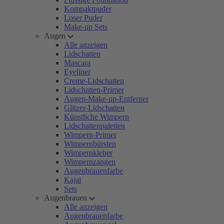
Kompaktpuder
Loser Puder
Make-up Sets
Augen
Alle anzeigen
Lidschatten
Mascara
Eyeliner
Creme-Lidschatten
Lidschatten-Primer
Augen-Make-up-Entferner
Glitzer-Lidschatten
Künstliche Wimpern
Lidschattenpaletten
Wimpern-Primer
Wimpernbürsten
Wimpernkleber
Wimpernzangen
Augenbrauenfarbe
Kajal
Sets
Augenbrauen
Alle anzeigen
Augenbrauenfarbe