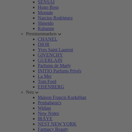
SENSAI
Hugo Boss
Montale
Narciso Rodriguez
Shiseido
Rabanne
Premiummarken
CHANEL
DIOR
Yves Saint Laurent
GIVENCHY
GUERLAIN
Parfums de Marly
INITIO Parfums Privés
La Mer
Tom Ford
EISENBERG
Neu
Maison Francis Kurkdjian
Penhaligon's
Widian
New Notes
IRÄYE
NEST NEW YORK
Farmacy Beauty