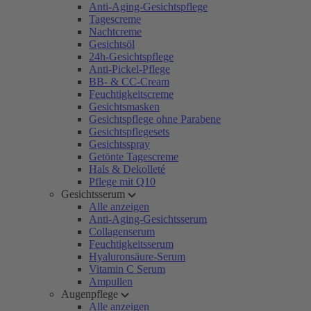
Anti-Aging-Gesichtspflege
Tagescreme
Nachtcreme
Gesichtsöl
24h-Gesichtspflege
Anti-Pickel-Pflege
BB- & CC-Cream
Feuchtigkeitscreme
Gesichtsmasken
Gesichtspflege ohne Parabene
Gesichtspflegesets
Gesichtsspray
Getönte Tagescreme
Hals & Dekolleté
Pflege mit Q10
Gesichtsserum
Alle anzeigen
Anti-Aging-Gesichtsserum
Collagenserum
Feuchtigkeitsserum
Hyaluronsäure-Serum
Vitamin C Serum
Ampullen
Augenpflege
Alle anzeigen