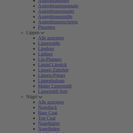
Augenbrauengel
Augenbrauenpomade
Augenbrauenpuder
Augenbrauenstifte
Augenbrauenscheren
Pinzetten
Lippen
Alle anzeigen
Lippenstifte
Lipgloss
Lipliner
Lip-Plumper
Liquid Lipstick
Lippen Zubehör
Lippen-Primer
Lippenbalsam
Matter Lippenstift
Lippenstift-Sets
Nägel
Alle anzeigen
Nagellack
Base Coat
Top Coat
Nagelhärter
Nagelfeilen