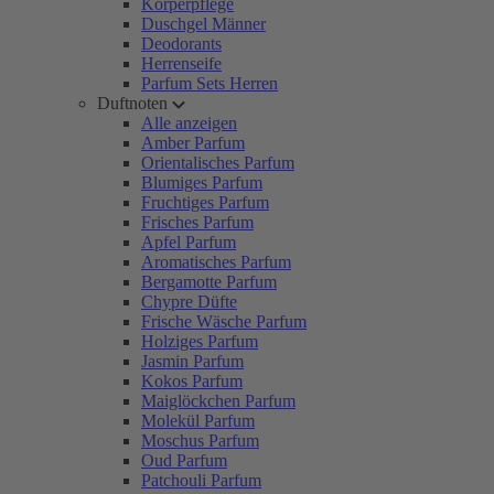
Körperpflege
Duschgel Männer
Deodorants
Herrenseife
Parfum Sets Herren
Duftnoten
Alle anzeigen
Amber Parfum
Orientalisches Parfum
Blumiges Parfum
Fruchtiges Parfum
Frisches Parfum
Apfel Parfum
Aromatisches Parfum
Bergamotte Parfum
Chypre Düfte
Frische Wäsche Parfum
Holziges Parfum
Jasmin Parfum
Kokos Parfum
Maiglöckchen Parfum
Molekül Parfum
Moschus Parfum
Oud Parfum
Patchouli Parfum