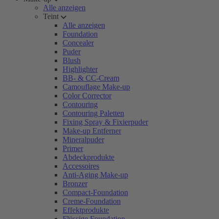
Alle anzeigen
Teint
Alle anzeigen
Foundation
Concealer
Puder
Blush
Highlighter
BB- & CC-Cream
Camouflage Make-up
Color Corrector
Contouring
Contouring Paletten
Fixing Spray & Fixierpuder
Make-up Entferner
Mineralpuder
Primer
Abdeckprodukte
Accessoires
Anti-Aging Make-up
Bronzer
Compact-Foundation
Creme-Foundation
Effektprodukte
Flüssige Foundation