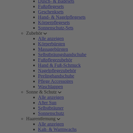
Dusch- & Badesets
Fußpflegesets
Geschenksets
Hand- & Nagelpflegesets
Körperpflegesets
Sonnenschutz-Sets
Zubehör
Alle anzeigen
Körperbürsten
Massagebürsten
Selbstbräungshandschuhe
Fußpflegezubehör
Hand & Fuß-Schmuck
Nagelpflegezubehör
Peelinghandschuhe
Pflege Accessoires
Waschlappen
Sonne & Schutz
Alle anzeigen
After Sun
Selbstbräuner
Sonnenschutz
Haarentfernung
Alle anzeigen
Kalt- & Warmwachs