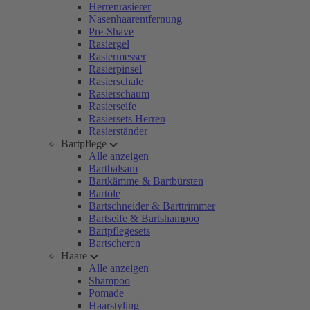
Herrenrasierer
Nasenhaarentfernung
Pre-Shave
Rasiergel
Rasiermesser
Rasierpinsel
Rasierschale
Rasierschaum
Rasierseife
Rasiersets Herren
Rasierständer
Bartpflege
Alle anzeigen
Bartbalsam
Bartkämme & Bartbürsten
Bartöle
Bartschneider & Barttrimmer
Bartseife & Bartshampoo
Bartpflegesets
Bartscheren
Haare
Alle anzeigen
Shampoo
Pomade
Haarstyling