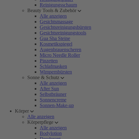
Reinigungsschaum
Beauty Tools & Zubehör
Alle anzeigen
Gesichtsmassage
Gesichtsreinigungsbürsten
Gesichtsreinigungstools
Gua Sha Steine
Kosmetikspiegel
Augenbrauenscheren
Micro Needle Roller
Pinzetten
Schlafmasken
Wimpernbürsten
Sonne & Schutz
Alle anzeigen
After Sun
Selbstbräuner
Sonnencreme
Sonnen-Make-up
Körper
Alle anzeigen
Körperpflege
Alle anzeigen
Bodylotion
Deodorant