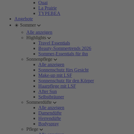
Ouai
La Prairie
TYPEBEA
Angebote
☀️ Sommer
Alle anzeigen
Highlights
Travel Essentials
Beauty-Sommertrends 2026
Sommer-Essentials für ihn
Sonnenpflege
Alle anzeigen
Sonnenschutz fürs Gesicht
Make-up mit LSF
Sonnenschutz für den Körper
Haarpflege mit LSF
After Sun
Selbstbräuner
Sommerdüfte
Alle anzeigen
Damendüfte
Herrendüfte
Bodyspray
Pflege