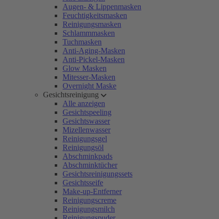
Augen- & Lippenmasken
Feuchtigkeitsmasken
Reinigungsmasken
Schlammmasken
Tuchmasken
Anti-Aging-Masken
Anti-Pickel-Masken
Glow Masken
Mitesser-Masken
Overnight Maske
Gesichtsreinigung
Alle anzeigen
Gesichtspeeling
Gesichtswasser
Mizellenwasser
Reinigungsgel
Reinigungsöl
Abschminkpads
Abschminktücher
Gesichtsreinigungssets
Gesichtsseife
Make-up-Entferner
Reinigungscreme
Reinigungsmilch
Reinigungspuder