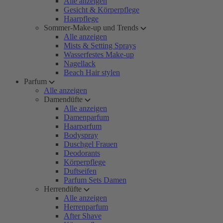
Alle anzeigen
Gesicht & Körperpflege
Haarpflege
Sommer-Make-up und Trends
Alle anzeigen
Mists & Setting Sprays
Wasserfestes Make-up
Nagellack
Beach Hair stylen
Parfum
Alle anzeigen
Damendüfte
Alle anzeigen
Damenparfum
Haarparfum
Bodyspray
Duschgel Frauen
Deodorants
Körperpflege
Duftseifen
Parfum Sets Damen
Herrendüfte
Alle anzeigen
Herrenparfum
After Shave