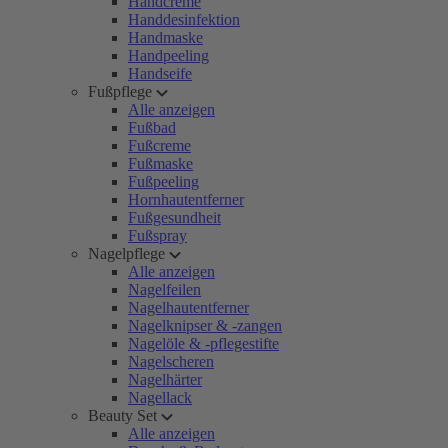
Handcreme
Handdesinfektion
Handmaske
Handpeeling
Handseife
Fußpflege
Alle anzeigen
Fußbad
Fußcreme
Fußmaske
Fußpeeling
Hornhautentferner
Fußgesundheit
Fußspray
Nagelpflege
Alle anzeigen
Nagelfeilen
Nagelhautentferner
Nagelknipser & -zangen
Nagelöle & -pflegestifte
Nagelscheren
Nagelhärter
Nagellack
Beauty Set
Alle anzeigen