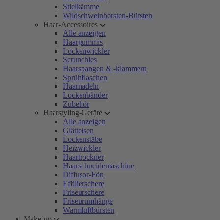
Stielkämme
Wildschweinborsten-Bürsten
Haar-Accessoires
Alle anzeigen
Haargummis
Lockenwickler
Scrunchies
Haarspangen & -klammern
Sprühflaschen
Haarnadeln
Lockenbänder
Zubehör
Haarstyling-Geräte
Alle anzeigen
Glätteisen
Lockenstäbe
Heizwickler
Haartrockner
Haarschneidemaschine
Diffusor-Fön
Effilierschere
Friseurschere
Friseurumhänge
Warmluftbürsten
Make-up