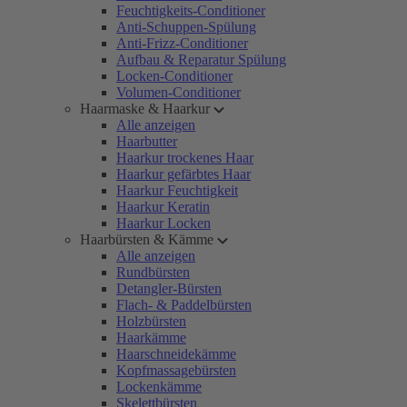
Feuchtigkeits-Conditioner
Anti-Schuppen-Spülung
Anti-Frizz-Conditioner
Aufbau & Reparatur Spülung
Locken-Conditioner
Volumen-Conditioner
Haarmaske & Haarkur
Alle anzeigen
Haarbutter
Haarkur trockenes Haar
Haarkur gefärbtes Haar
Haarkur Feuchtigkeit
Haarkur Keratin
Haarkur Locken
Haarbürsten & Kämme
Alle anzeigen
Rundbürsten
Detangler-Bürsten
Flach- & Paddelbürsten
Holzbürsten
Haarkämme
Haarschneidekämme
Kopfmassagebürsten
Lockenkämme
Skelettbürsten