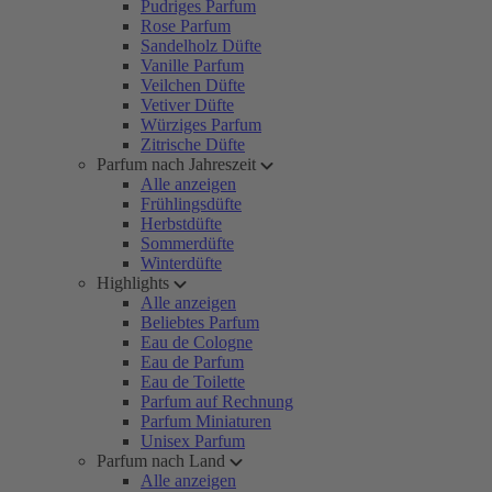
Pudriges Parfum
Rose Parfum
Sandelholz Düfte
Vanille Parfum
Veilchen Düfte
Vetiver Düfte
Würziges Parfum
Zitrische Düfte
Parfum nach Jahreszeit
Alle anzeigen
Frühlingsdüfte
Herbstdüfte
Sommerdüfte
Winterdüfte
Highlights
Alle anzeigen
Beliebtes Parfum
Eau de Cologne
Eau de Parfum
Eau de Toilette
Parfum auf Rechnung
Parfum Miniaturen
Unisex Parfum
Parfum nach Land
Alle anzeigen