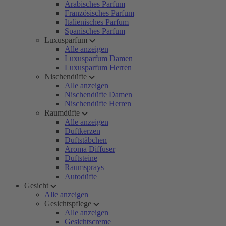
Arabisches Parfum
Französisches Parfum
Italienisches Parfum
Spanisches Parfum
Luxusparfum
Alle anzeigen
Luxusparfum Damen
Luxusparfum Herren
Nischendüfte
Alle anzeigen
Nischendüfte Damen
Nischendüfte Herren
Raumdüfte
Alle anzeigen
Duftkerzen
Duftstäbchen
Aroma Diffuser
Duftsteine
Raumsprays
Autodüfte
Gesicht
Alle anzeigen
Gesichtspflege
Alle anzeigen
Gesichtscreme