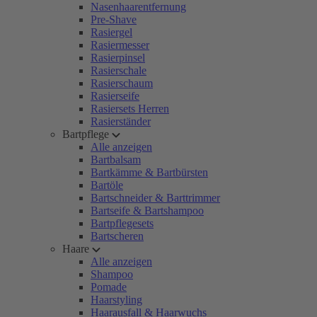
Nasenhaarentfernung
Pre-Shave
Rasiergel
Rasiermesser
Rasierpinsel
Rasierschale
Rasierschaum
Rasierseife
Rasiersets Herren
Rasierständer
Bartpflege
Alle anzeigen
Bartbalsam
Bartkämme & Bartbürsten
Bartöle
Bartschneider & Barttrimmer
Bartseife & Bartshampoo
Bartpflegesets
Bartscheren
Haare
Alle anzeigen
Shampoo
Pomade
Haarstyling
Haarausfall & Haarwuchs