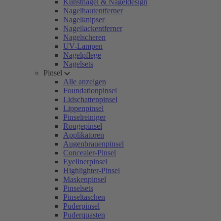
Kunstnägel & Nageldesign
Nagelhautentferner
Nagelknipser
Nagellackentferner
Nagelscheren
UV-Lampen
Nagelpflege
Nagelsets
Pinsel
Alle anzeigen
Foundationpinsel
Lidschattenpinsel
Lippenpinsel
Pinselreiniger
Rougepinsel
Applikatoren
Augenbrauenpinsel
Concealer-Pinsel
Eyelinerpinsel
Highlighter-Pinsel
Maskenpinsel
Pinselsets
Pinseltaschen
Puderpinsel
Puderquasten