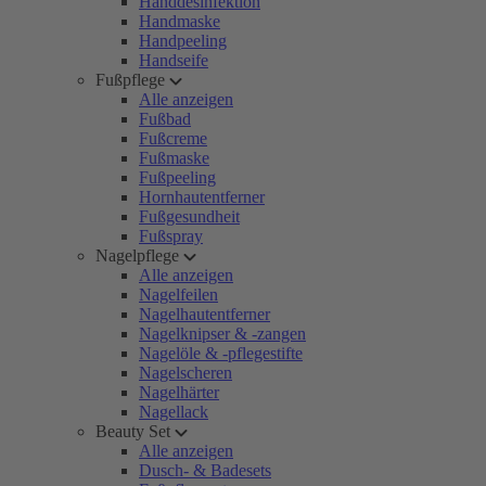
Handdesinfektion
Handmaske
Handpeeling
Handseife
Fußpflege
Alle anzeigen
Fußbad
Fußcreme
Fußmaske
Fußpeeling
Hornhautentferner
Fußgesundheit
Fußspray
Nagelpflege
Alle anzeigen
Nagelfeilen
Nagelhautentferner
Nagelknipser & -zangen
Nagelöle & -pflegestifte
Nagelscheren
Nagelhärter
Nagellack
Beauty Set
Alle anzeigen
Dusch- & Badesets