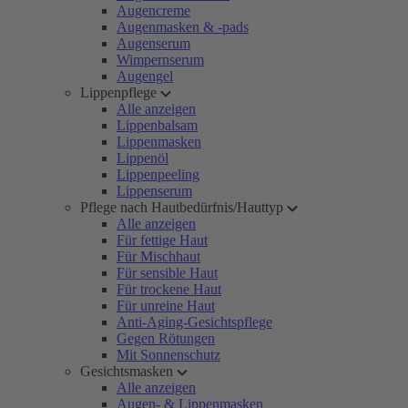
Augencreme
Augenmasken & -pads
Augenserum
Wimpernserum
Augengel
Lippenpflege
Alle anzeigen
Lippenbalsam
Lippenmasken
Lippenöl
Lippenpeeling
Lippenserum
Pflege nach Hautbedürfnis/Hauttyp
Alle anzeigen
Für fettige Haut
Für Mischhaut
Für sensible Haut
Für trockene Haut
Für unreine Haut
Anti-Aging-Gesichtspflege
Gegen Rötungen
Mit Sonnenschutz
Gesichtsmasken
Alle anzeigen
Augen- & Lippenmasken