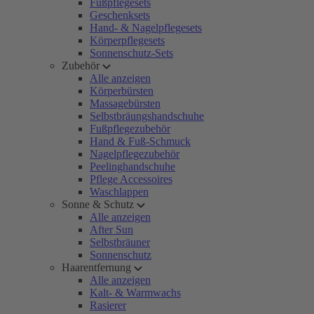
Fußpflegesets
Geschenksets
Hand- & Nagelpflegesets
Körperpflegesets
Sonnenschutz-Sets
Zubehör
Alle anzeigen
Körperbürsten
Massagebürsten
Selbstbräungshandschuhe
Fußpflegezubehör
Hand & Fuß-Schmuck
Nagelpflegezubehör
Peelinghandschuhe
Pflege Accessoires
Waschlappen
Sonne & Schutz
Alle anzeigen
After Sun
Selbstbräuner
Sonnenschutz
Haarentfernung
Alle anzeigen
Kalt- & Warmwachs
Rasierer