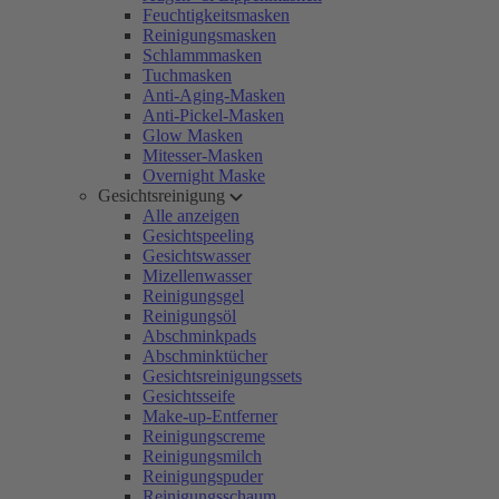
Feuchtigkeitsmasken
Reinigungsmasken
Schlammmasken
Tuchmasken
Anti-Aging-Masken
Anti-Pickel-Masken
Glow Masken
Mitesser-Masken
Overnight Maske
Gesichtsreinigung
Alle anzeigen
Gesichtspeeling
Gesichtswasser
Mizellenwasser
Reinigungsgel
Reinigungsöl
Abschminkpads
Abschminktücher
Gesichtsreinigungssets
Gesichtsseife
Make-up-Entferner
Reinigungscreme
Reinigungsmilch
Reinigungspuder
Reinigungsschaum