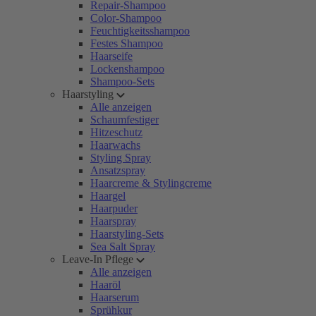
Repair-Shampoo
Color-Shampoo
Feuchtigkeitsshampoo
Festes Shampoo
Haarseife
Lockenshampoo
Shampoo-Sets
Haarstyling
Alle anzeigen
Schaumfestiger
Hitzeschutz
Haarwachs
Styling Spray
Ansatzspray
Haarcreme & Stylingcreme
Haargel
Haarpuder
Haarspray
Haarstyling-Sets
Sea Salt Spray
Leave-In Pflege
Alle anzeigen
Haaröl
Haarserum
Sprühkur