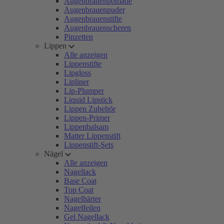
Augenbrauenpomade
Augenbrauenpuder
Augenbrauenstifte
Augenbrauenscheren
Pinzetten
Lippen
Alle anzeigen
Lippenstifte
Lipgloss
Lipliner
Lip-Plumper
Liquid Lipstick
Lippen Zubehör
Lippen-Primer
Lippenbalsam
Matter Lippenstift
Lippenstift-Sets
Nägel
Alle anzeigen
Nagellack
Base Coat
Top Coat
Nagelhärter
Nagelfeilen
Gel Nagellack