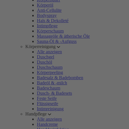
Körperöl
Anti-Cellulite
Bodyspray
Hals & Dekolleté
Intimpflege
Körperschaum
Massageöle & ätherische Öle
Sauna-Öl & -Aufguss
Körperreinigung
Alle anzeigen
Duschgel
Duschöl
Duschschaum
Körperpeeling
Badesalz & Badebomben
Badeöl & -milch
Badeschaum
Dusch- & Badesets
Feste Seife
Flüssigseife
Intimreinigung
Handpflege
Alle anzeigen
Handcreme