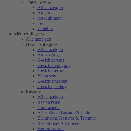
Travel Size
Alle anzeigen
Augen
Augenbrauen
Teint
Zubehör
Männerpflege
Alle anzeigen
Gesichtspflege
Alle anzeigen
Anti-Aging
Gesichtscreme
Gesichtsreinigung
Gesichtsserum
Pflegesets
Gesichtsmasken
Gesichtspeeling
Rasur
Alle anzeigen
Rasiercreme
Nassrasierer
After Shave Balsam & Lotion
Elektrische Rasierer & Trimmer
Rasierhobel & Zubehör
Herrenrasierer