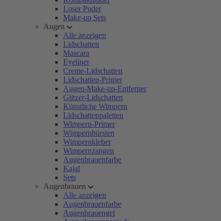
Loser Puder
Make-up Sets
Augen
Alle anzeigen
Lidschatten
Mascara
Eyeliner
Creme-Lidschatten
Lidschatten-Primer
Augen-Make-up-Entferner
Glitzer-Lidschatten
Künstliche Wimpern
Lidschattenpaletten
Wimpern-Primer
Wimpernbürsten
Wimpernkleber
Wimpernzangen
Augenbrauenfarbe
Kajal
Sets
Augenbrauen
Alle anzeigen
Augenbrauenfarbe
Augenbrauengel