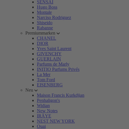
SENSAI
Hugo Boss
Montale
Narciso Rodriguez
Shiseido
Rabanne
Premiummarken
CHANEL
DIOR
Yves Saint Laurent
GIVENCHY
GUERLAIN
Parfums de Marly
INITIO Parfums Privés
La Mer
Tom Ford
EISENBERG
Neu
Maison Francis Kurkdjian
Penhaligon's
Widian
New Notes
IRÄYE
NEST NEW YORK
Ouai