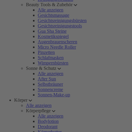
Beauty Tools & Zubehör
Alle anzeigen
Gesichtsmassage
Gesichtsreinigungsbürsten
Gesichtsreinigungstools
Gua Sha Steine
Kosmetikspiegel
Augenbrauenscheren
Micro Needle Roller
Pinzetten
Schlafmasken
Wimpernbürsten
Sonne & Schutz
Alle anzeigen
After Sun
Selbstbräuner
Sonnencreme
Sonnen-Make-up
Körper
Alle anzeigen
Körperpflege
Alle anzeigen
Bodylotion
Deodorant
Körperbutter