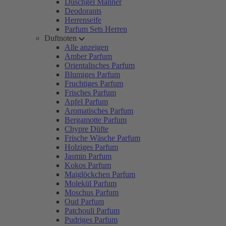
Duschgel Männer
Deodorants
Herrenseife
Parfum Sets Herren
Duftnoten
Alle anzeigen
Amber Parfum
Orientalisches Parfum
Blumiges Parfum
Fruchtiges Parfum
Frisches Parfum
Apfel Parfum
Aromatisches Parfum
Bergamotte Parfum
Chypre Düfte
Frische Wäsche Parfum
Holziges Parfum
Jasmin Parfum
Kokos Parfum
Maiglöckchen Parfum
Molekül Parfum
Moschus Parfum
Oud Parfum
Patchouli Parfum
Pudriges Parfum