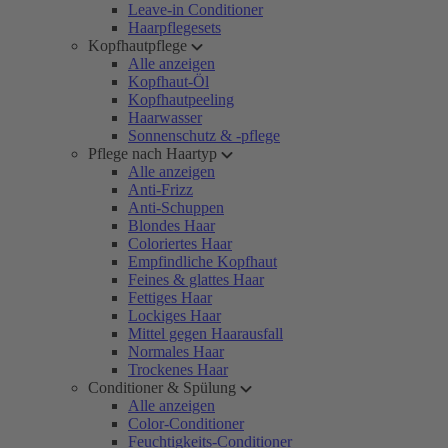
Leave-in Conditioner
Haarpflegesets
Kopfhautpflege
Alle anzeigen
Kopfhaut-Öl
Kopfhautpeeling
Haarwasser
Sonnenschutz & -pflege
Pflege nach Haartyp
Alle anzeigen
Anti-Frizz
Anti-Schuppen
Blondes Haar
Coloriertes Haar
Empfindliche Kopfhaut
Feines & glattes Haar
Fettiges Haar
Lockiges Haar
Mittel gegen Haarausfall
Normales Haar
Trockenes Haar
Conditioner & Spülung
Alle anzeigen
Color-Conditioner
Feuchtigkeits-Conditioner