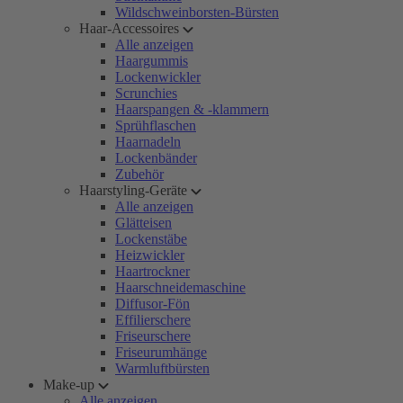
Wildschweinborsten-Bürsten
Haar-Accessoires
Alle anzeigen
Haargummis
Lockenwickler
Scrunchies
Haarspangen & -klammern
Sprühflaschen
Haarnadeln
Lockenbänder
Zubehör
Haarstyling-Geräte
Alle anzeigen
Glätteisen
Lockenstäbe
Heizwickler
Haartrockner
Haarschneidemaschine
Diffusor-Fön
Effilierschere
Friseurschere
Friseurumhänge
Warmluftbürsten
Make-up
Alle anzeigen