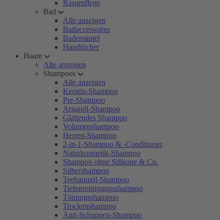
Rasurpflege
Bad
Alle anzeigen
Badaccessoires
Bademäntel
Handtücher
Haare
Alle anzeigen
Shampoos
Alle anzeigen
Keratin-Shampoo
Pre-Shampoo
Arganöl-Shampoo
Glättendes Shampoo
Volumenshampoo
Herren-Shampoo
2-in-1-Shampoo & -Conditioner
Naturkosmetik-Shampoo
Shampoo ohne Silikone & Co.
Silbershampoo
Teebaumöl-Shampoo
Tiefenreinigungsshampoo
Tönungsshampoo
Trockenshampoo
Anti-Schuppen-Shampoo