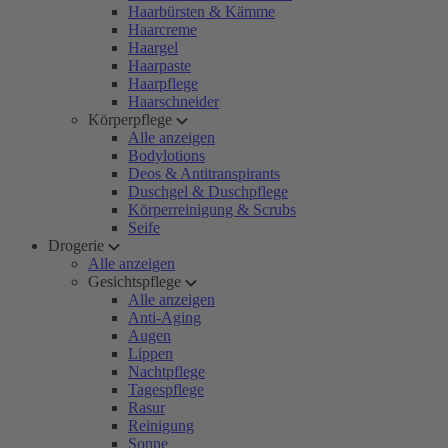
Haarbürsten & Kämme
Haarcreme
Haargel
Haarpaste
Haarpflege
Haarschneider
Körperpflege
Alle anzeigen
Bodylotions
Deos & Antitranspirants
Duschgel & Duschpflege
Körperreinigung & Scrubs
Seife
Drogerie
Alle anzeigen
Gesichtspflege
Alle anzeigen
Anti-Aging
Augen
Lippen
Nachtpflege
Tagespflege
Rasur
Reinigung
Sonne