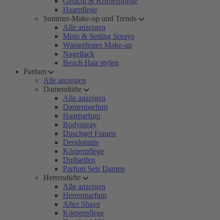
Gesicht & Körperpflege
Haarpflege
Sommer-Make-up und Trends
Alle anzeigen
Mists & Setting Sprays
Wasserfestes Make-up
Nagellack
Beach Hair stylen
Parfum
Alle anzeigen
Damendüfte
Alle anzeigen
Damenparfum
Haarparfum
Bodyspray
Duschgel Frauen
Deodorants
Körperpflege
Duftseifen
Parfum Sets Damen
Herrendüfte
Alle anzeigen
Herrenparfum
After Shave
Körperpflege