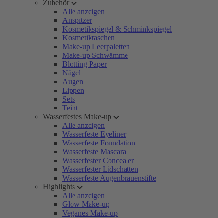
Zubehör
Alle anzeigen
Anspitzer
Kosmetikspiegel & Schminkspiegel
Kosmetiktaschen
Make-up Leerpaletten
Make-up Schwämme
Blotting Paper
Nägel
Augen
Lippen
Sets
Teint
Wasserfestes Make-up
Alle anzeigen
Wasserfeste Eyeliner
Wasserfeste Foundation
Wasserfeste Mascara
Wasserfester Concealer
Wasserfester Lidschatten
Wasserfeste Augenbrauenstifte
Highlights
Alle anzeigen
Glow Make-up
Veganes Make-up