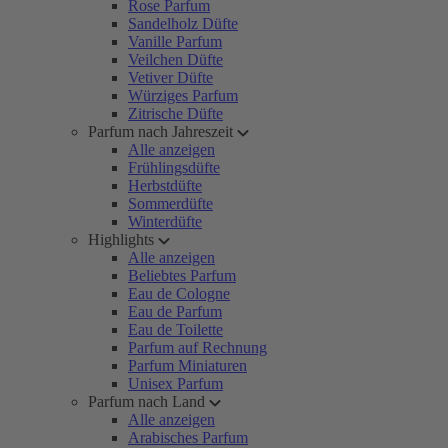
Rose Parfum
Sandelholz Düfte
Vanille Parfum
Veilchen Düfte
Vetiver Düfte
Würziges Parfum
Zitrische Düfte
Parfum nach Jahreszeit
Alle anzeigen
Frühlingsdüfte
Herbstdüfte
Sommerdüfte
Winterdüfte
Highlights
Alle anzeigen
Beliebtes Parfum
Eau de Cologne
Eau de Parfum
Eau de Toilette
Parfum auf Rechnung
Parfum Miniaturen
Unisex Parfum
Parfum nach Land
Alle anzeigen
Arabisches Parfum