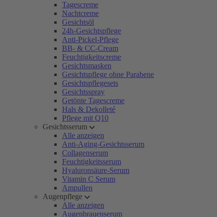
Tagescreme
Nachtcreme
Gesichtsöl
24h-Gesichtspflege
Anti-Pickel-Pflege
BB- & CC-Cream
Feuchtigkeitscreme
Gesichtsmasken
Gesichtspflege ohne Parabene
Gesichtspflegesets
Gesichtsspray
Getönte Tagescreme
Hals & Dekolleté
Pflege mit Q10
Gesichtsserum
Alle anzeigen
Anti-Aging-Gesichtsserum
Collagenserum
Feuchtigkeitsserum
Hyaluronsäure-Serum
Vitamin C Serum
Ampullen
Augenpflege
Alle anzeigen
Augenbrauenserum