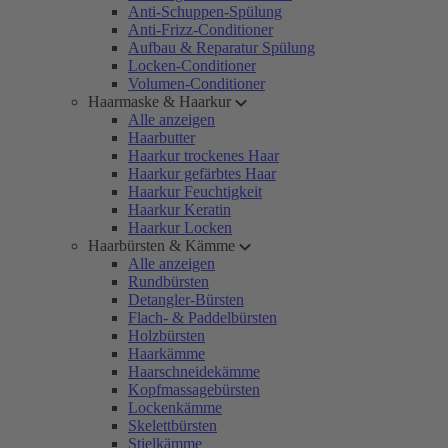
Anti-Schuppen-Spülung
Anti-Frizz-Conditioner
Aufbau & Reparatur Spülung
Locken-Conditioner
Volumen-Conditioner
Haarmaske & Haarkur
Alle anzeigen
Haarbutter
Haarkur trockenes Haar
Haarkur gefärbtes Haar
Haarkur Feuchtigkeit
Haarkur Keratin
Haarkur Locken
Haarbürsten & Kämme
Alle anzeigen
Rundbürsten
Detangler-Bürsten
Flach- & Paddelbürsten
Holzbürsten
Haarkämme
Haarschneidekämme
Kopfmassagebürsten
Lockenkämme
Skelettbürsten
Stielkämme