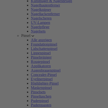
Kunstnägel & Nageldesign
Nagelhautentferner
Nagelknipser
Nagellackentferner
Nagelscheren
UV-Lampen
Nagelpflege
Nagelsets
Pinsel
Alle anzeigen
Foundationpinsel
Lidschattenpinsel
Lippenpinsel
Pinselreiniger
Rougepinsel
Applikatoren
Augenbrauenpinsel
Concealer-Pinsel
Eyelinerpinsel
Highlighter-Pinsel
Maskenpinsel
Pinselsets
Pinseltaschen
Puderpinsel
Puderquasten