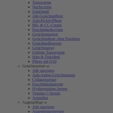
Tagescreme
Nachtcreme
Gesichtsöl
24h-Gesichtspflege
Anti-Pickel-Pflege
BB- & CC-Cream
Feuchtigkeitscreme
Gesichtsmasken
Gesichtspflege ohne Parabene
Gesichtspflegesets
Gesichtsspray
Getönte Tagescreme
Hals & Dekolleté
Pflege mit Q10
Gesichtsserum
Alle anzeigen
Anti-Aging-Gesichtsserum
Collagenserum
Feuchtigkeitsserum
Hyaluronsäure-Serum
Vitamin C Serum
Ampullen
Augenpflege
Alle anzeigen
Augenbrauenserum