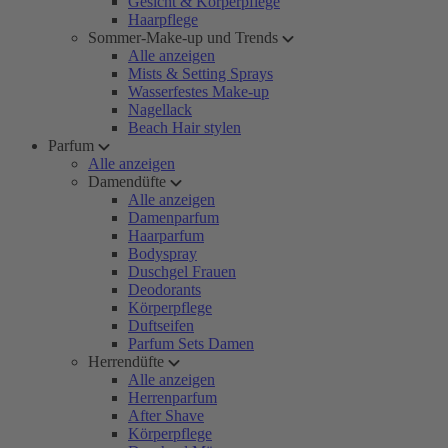
Gesicht & Körperpflege
Haarpflege
Sommer-Make-up und Trends
Alle anzeigen
Mists & Setting Sprays
Wasserfestes Make-up
Nagellack
Beach Hair stylen
Parfum
Alle anzeigen
Damendüfte
Alle anzeigen
Damenparfum
Haarparfum
Bodyspray
Duschgel Frauen
Deodorants
Körperpflege
Duftseifen
Parfum Sets Damen
Herrendüfte
Alle anzeigen
Herrenparfum
After Shave
Körperpflege