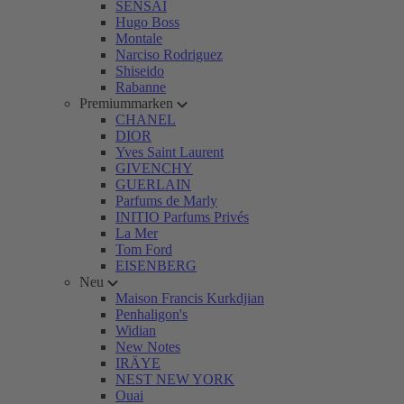
SENSAI
Hugo Boss
Montale
Narciso Rodriguez
Shiseido
Rabanne
Premiummarken
CHANEL
DIOR
Yves Saint Laurent
GIVENCHY
GUERLAIN
Parfums de Marly
INITIO Parfums Privés
La Mer
Tom Ford
EISENBERG
Neu
Maison Francis Kurkdjian
Penhaligon's
Widian
New Notes
IRÄYE
NEST NEW YORK
Ouai