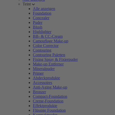
Teint
Alle anzeigen
Foundation
Concealer
Puder
Blush
Highlighter
BB- & CC-Cream
Camouflage Make-up
Color Corrector
Contouring
Contouring Paletten
Fixing Spray & Fixierpuder
Make-up Entferner
Mineralpuder
Primer
Abdeckprodukte
Accessoires
Anti-Aging Make-up
Bronzer
Compact-Foundation
Creme-Foundation
Effektprodukte
Flüssige Foundation
Kompaktpuder