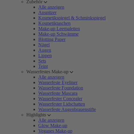
Zubehör
Alle anzeigen
Anspitzer
Kosmetikspiegel & Schminkspiegel
Kosmetiktaschen
Make-up Leerpaletten
Make-up Schwämme
Blotting Paper
Nägel
Augen
Lippen
Sets
Teint
Wasserfestes Make-up
Alle anzeigen
Wasserfeste Eyeliner
Wasserfeste Foundation
Wasserfeste Mascara
Wasserfester Concealer
Wasserfester Lidschatten
Wasserfeste Augenbrauenstifte
Highlights
Alle anzeigen
Glow Make-up
Veganes Make-up