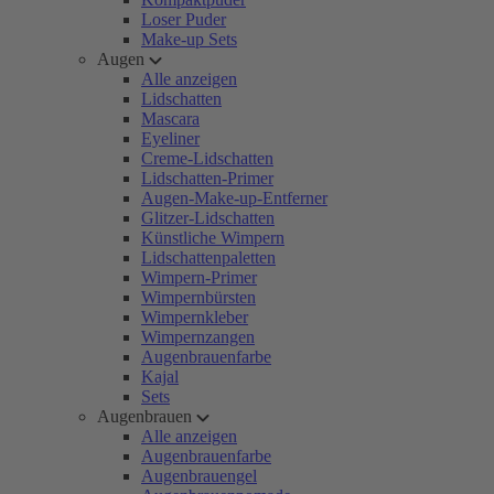
Loser Puder
Make-up Sets
Augen
Alle anzeigen
Lidschatten
Mascara
Eyeliner
Creme-Lidschatten
Lidschatten-Primer
Augen-Make-up-Entferner
Glitzer-Lidschatten
Künstliche Wimpern
Lidschattenpaletten
Wimpern-Primer
Wimpernbürsten
Wimpernkleber
Wimpernzangen
Augenbrauenfarbe
Kajal
Sets
Augenbrauen
Alle anzeigen
Augenbrauenfarbe
Augenbrauengel