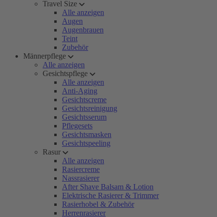
Travel Size
Alle anzeigen
Augen
Augenbrauen
Teint
Zubehör
Männerpflege
Alle anzeigen
Gesichtspflege
Alle anzeigen
Anti-Aging
Gesichtscreme
Gesichtsreinigung
Gesichtsserum
Pflegesets
Gesichtsmasken
Gesichtspeeling
Rasur
Alle anzeigen
Rasiercreme
Nassrasierer
After Shave Balsam & Lotion
Elektrische Rasierer & Trimmer
Rasierhobel & Zubehör
Herrenrasierer