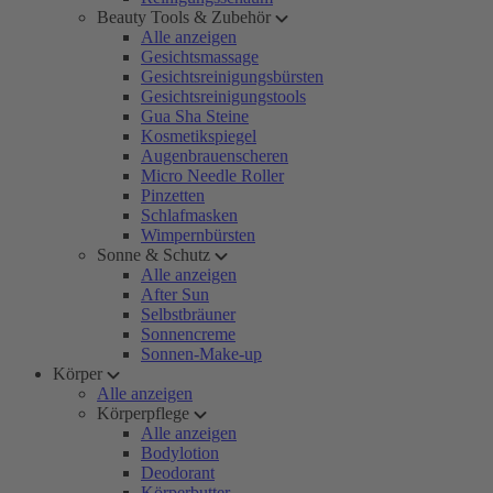
Beauty Tools & Zubehör
Alle anzeigen
Gesichtsmassage
Gesichtsreinigungsbürsten
Gesichtsreinigungstools
Gua Sha Steine
Kosmetikspiegel
Augenbrauenscheren
Micro Needle Roller
Pinzetten
Schlafmasken
Wimpernbürsten
Sonne & Schutz
Alle anzeigen
After Sun
Selbstbräuner
Sonnencreme
Sonnen-Make-up
Körper
Alle anzeigen
Körperpflege
Alle anzeigen
Bodylotion
Deodorant
Körperbutter