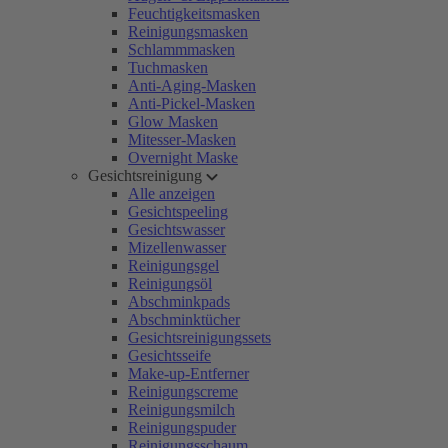
Feuchtigkeitsmasken
Reinigungsmasken
Schlammmasken
Tuchmasken
Anti-Aging-Masken
Anti-Pickel-Masken
Glow Masken
Mitesser-Masken
Overnight Maske
Gesichtsreinigung
Alle anzeigen
Gesichtspeeling
Gesichtswasser
Mizellenwasser
Reinigungsgel
Reinigungsöl
Abschminkpads
Abschminktücher
Gesichtsreinigungssets
Gesichtsseife
Make-up-Entferner
Reinigungscreme
Reinigungsmilch
Reinigungspuder
Reinigungsschaum