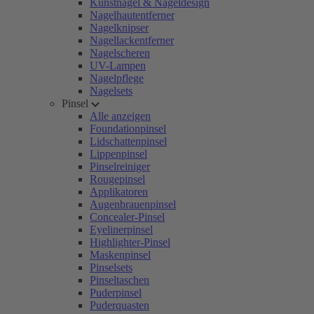
Kunstnägel & Nageldesign
Nagelhautentferner
Nagelknipser
Nagellackentferner
Nagelscheren
UV-Lampen
Nagelpflege
Nagelsets
Pinsel
Alle anzeigen
Foundationpinsel
Lidschattenpinsel
Lippenpinsel
Pinselreiniger
Rougepinsel
Applikatoren
Augenbrauenpinsel
Concealer-Pinsel
Eyelinerpinsel
Highlighter-Pinsel
Maskenpinsel
Pinselsets
Pinseltaschen
Puderpinsel
Puderquasten