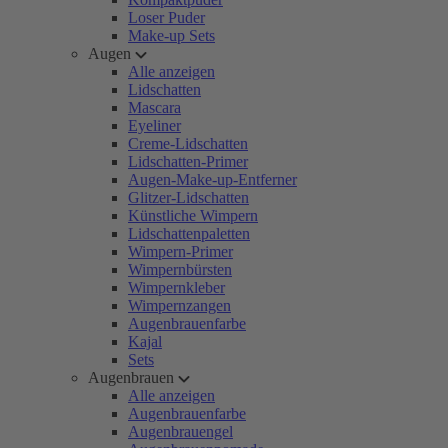
Loser Puder
Make-up Sets
Augen
Alle anzeigen
Lidschatten
Mascara
Eyeliner
Creme-Lidschatten
Lidschatten-Primer
Augen-Make-up-Entferner
Glitzer-Lidschatten
Künstliche Wimpern
Lidschattenpaletten
Wimpern-Primer
Wimpernbürsten
Wimpernkleber
Wimpernzangen
Augenbrauenfarbe
Kajal
Sets
Augenbrauen
Alle anzeigen
Augenbrauenfarbe
Augenbrauengel