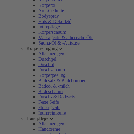
Körperöl
Anti-Cellulite
Bodyspray
Hals & Dekolleté
Intimpflege
Körperschaum
Massageöle & ätherische Öle
Sauna-Öl & -Aufguss
Körperreinigung
Alle anzeigen
Duschgel
Duschöl
Duschschaum
Körperpeeling
Badesalz & Badebomben
Badeöl & -milch
Badeschaum
Dusch- & Badesets
Feste Seife
Flüssigseife
Intimreinigung
Handpflege
Alle anzeigen
Handcreme