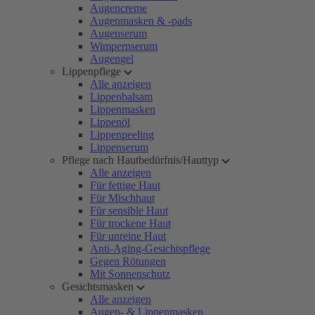
Augencreme
Augenmasken & -pads
Augenserum
Wimpernserum
Augengel
Lippenpflege
Alle anzeigen
Lippenbalsam
Lippenmasken
Lippenöl
Lippenpeeling
Lippenserum
Pflege nach Hautbedürfnis/Hauttyp
Alle anzeigen
Für fettige Haut
Für Mischhaut
Für sensible Haut
Für trockene Haut
Für unreine Haut
Anti-Aging-Gesichtspflege
Gegen Rötungen
Mit Sonnenschutz
Gesichtsmasken
Alle anzeigen
Augen- & Lippenmasken