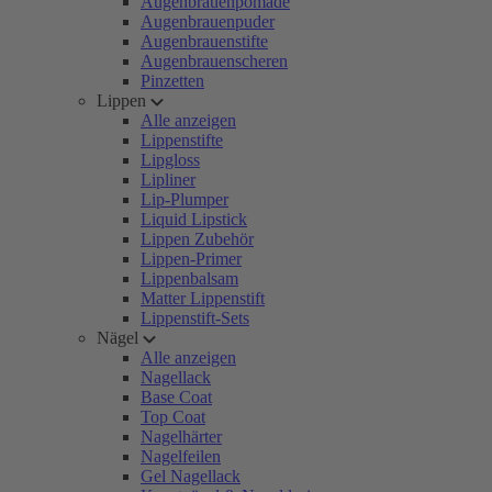
Augenbrauenpomade
Augenbrauenpuder
Augenbrauenstifte
Augenbrauenscheren
Pinzetten
Lippen
Alle anzeigen
Lippenstifte
Lipgloss
Lipliner
Lip-Plumper
Liquid Lipstick
Lippen Zubehör
Lippen-Primer
Lippenbalsam
Matter Lippenstift
Lippenstift-Sets
Nägel
Alle anzeigen
Nagellack
Base Coat
Top Coat
Nagelhärter
Nagelfeilen
Gel Nagellack