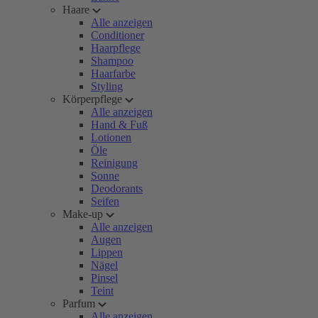
Haare
Alle anzeigen
Conditioner
Haarpflege
Shampoo
Haarfarbe
Styling
Körperpflege
Alle anzeigen
Hand & Fuß
Lotionen
Öle
Reinigung
Sonne
Deodorants
Seifen
Make-up
Alle anzeigen
Augen
Lippen
Nägel
Pinsel
Teint
Parfum
Alle anzeigen