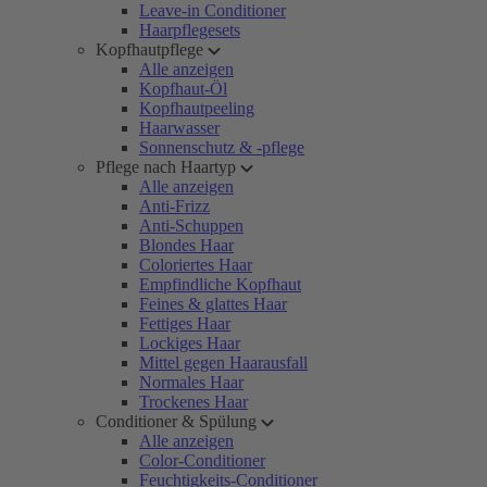
Leave-in Conditioner
Haarpflegesets
Kopfhautpflege
Alle anzeigen
Kopfhaut-Öl
Kopfhautpeeling
Haarwasser
Sonnenschutz & -pflege
Pflege nach Haartyp
Alle anzeigen
Anti-Frizz
Anti-Schuppen
Blondes Haar
Coloriertes Haar
Empfindliche Kopfhaut
Feines & glattes Haar
Fettiges Haar
Lockiges Haar
Mittel gegen Haarausfall
Normales Haar
Trockenes Haar
Conditioner & Spülung
Alle anzeigen
Color-Conditioner
Feuchtigkeits-Conditioner