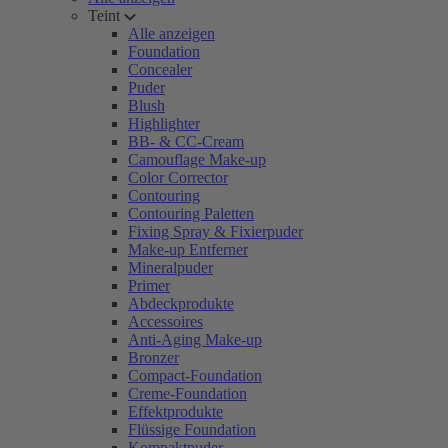
Teint
Alle anzeigen
Foundation
Concealer
Puder
Blush
Highlighter
BB- & CC-Cream
Camouflage Make-up
Color Corrector
Contouring
Contouring Paletten
Fixing Spray & Fixierpuder
Make-up Entferner
Mineralpuder
Primer
Abdeckprodukte
Accessoires
Anti-Aging Make-up
Bronzer
Compact-Foundation
Creme-Foundation
Effektprodukte
Flüssige Foundation
Kompaktpuder