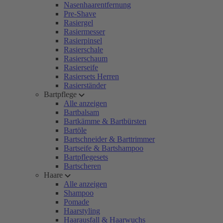
Nasenhaarentfernung
Pre-Shave
Rasiergel
Rasiermesser
Rasierpinsel
Rasierschale
Rasierschaum
Rasierseife
Rasiersets Herren
Rasierständer
Bartpflege
Alle anzeigen
Bartbalsam
Bartkämme & Bartbürsten
Bartöle
Bartschneider & Barttrimmer
Bartseife & Bartshampoo
Bartpflegesets
Bartscheren
Haare
Alle anzeigen
Shampoo
Pomade
Haarstyling
Haarausfall & Haarwuchs