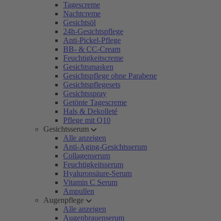
Tagescreme
Nachtcreme
Gesichtsöl
24h-Gesichtspflege
Anti-Pickel-Pflege
BB- & CC-Cream
Feuchtigkeitscreme
Gesichtsmasken
Gesichtspflege ohne Parabene
Gesichtspflegesets
Gesichtsspray
Getönte Tagescreme
Hals & Dekolleté
Pflege mit Q10
Gesichtsserum
Alle anzeigen
Anti-Aging-Gesichtsserum
Collagenserum
Feuchtigkeitsserum
Hyaluronsäure-Serum
Vitamin C Serum
Ampullen
Augenpflege
Alle anzeigen
Augenbrauenserum