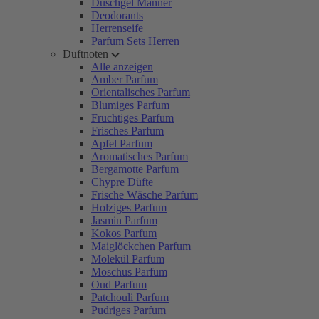
Duschgel Männer
Deodorants
Herrenseife
Parfum Sets Herren
Duftnoten
Alle anzeigen
Amber Parfum
Orientalisches Parfum
Blumiges Parfum
Fruchtiges Parfum
Frisches Parfum
Apfel Parfum
Aromatisches Parfum
Bergamotte Parfum
Chypre Düfte
Frische Wäsche Parfum
Holziges Parfum
Jasmin Parfum
Kokos Parfum
Maiglöckchen Parfum
Molekül Parfum
Moschus Parfum
Oud Parfum
Patchouli Parfum
Pudriges Parfum