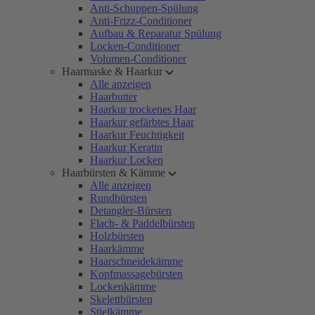
Anti-Schuppen-Spülung
Anti-Frizz-Conditioner
Aufbau & Reparatur Spülung
Locken-Conditioner
Volumen-Conditioner
Haarmaske & Haarkur
Alle anzeigen
Haarbutter
Haarkur trockenes Haar
Haarkur gefärbtes Haar
Haarkur Feuchtigkeit
Haarkur Keratin
Haarkur Locken
Haarbürsten & Kämme
Alle anzeigen
Rundbürsten
Detangler-Bürsten
Flach- & Paddelbürsten
Holzbürsten
Haarkämme
Haarschneidekämme
Kopfmassagebürsten
Lockenkämme
Skelettbürsten
Stielkämme