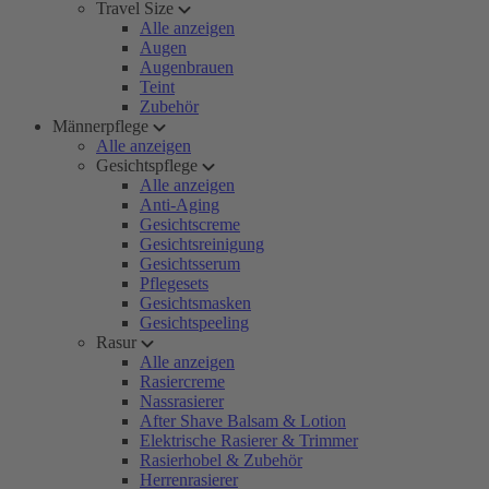
Travel Size
Alle anzeigen
Augen
Augenbrauen
Teint
Zubehör
Männerpflege
Alle anzeigen
Gesichtspflege
Alle anzeigen
Anti-Aging
Gesichtscreme
Gesichtsreinigung
Gesichtsserum
Pflegesets
Gesichtsmasken
Gesichtspeeling
Rasur
Alle anzeigen
Rasiercreme
Nassrasierer
After Shave Balsam & Lotion
Elektrische Rasierer & Trimmer
Rasierhobel & Zubehör
Herrenrasierer