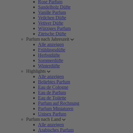
Rose Parfum
Sandelholz Düfte
Vanille Parfum
Veilchen Düfte
Vetiver Düfte
Würziges Parfum
Zitrische Düfte
Parfum nach Jahreszeit
Alle anzeigen
Frühlingsdüfte
Herbstdüfte
Sommerdüfte
Winterdüfte
Highlights
Alle anzeigen
Beliebtes Parfum
Eau de Cologne
Eau de Parfum
Eau de Toilette
Parfum auf Rechnung
Parfum Miniaturen
Unisex Parfum
Parfum nach Land
Alle anzeigen
Arabisches Parfum