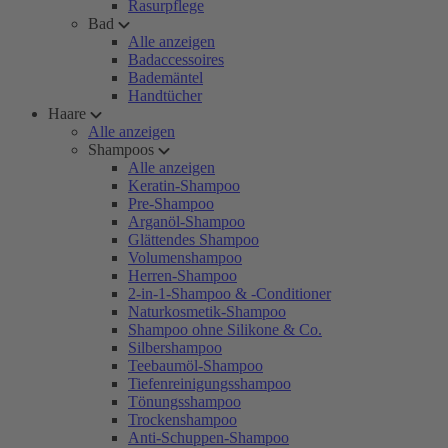
Rasurpflege
Bad
Alle anzeigen
Badaccessoires
Bademäntel
Handtücher
Haare
Alle anzeigen
Shampoos
Alle anzeigen
Keratin-Shampoo
Pre-Shampoo
Arganöl-Shampoo
Glättendes Shampoo
Volumenshampoo
Herren-Shampoo
2-in-1-Shampoo & -Conditioner
Naturkosmetik-Shampoo
Shampoo ohne Silikone & Co.
Silbershampoo
Teebaumöl-Shampoo
Tiefenreinigungsshampoo
Tönungsshampoo
Trockenshampoo
Anti-Schuppen-Shampoo