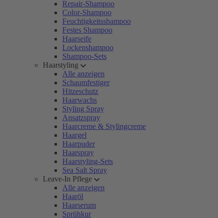
Repair-Shampoo
Color-Shampoo
Feuchtigkeitsshampoo
Festes Shampoo
Haarseife
Lockenshampoo
Shampoo-Sets
Haarstyling
Alle anzeigen
Schaumfestiger
Hitzeschutz
Haarwachs
Styling Spray
Ansatzspray
Haarcreme & Stylingcreme
Haargel
Haarpuder
Haarspray
Haarstyling-Sets
Sea Salt Spray
Leave-In Pflege
Alle anzeigen
Haaröl
Haarserum
Sprühkur