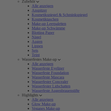
Zubehör
Alle anzeigen
Anspitzer
Kosmetikspiegel & Schminkspiegel
Kosmetiktaschen
Make-up Leerpaletten
Make-up Schwämme
Blotting Paper
Nägel
Augen
Lippen
Sets
Teint
Wasserfestes Make-up
Alle anzeigen
Wasserfeste Eyeliner
Wasserfeste Foundation
Wasserfeste Mascara
Wasserfester Concealer
Wasserfester Lidschatten
Wasserfeste Augenbrauenstifte
Highlights
Alle anzeigen
Glow Make-up
Veganes Make-up