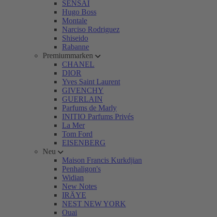
SENSAI
Hugo Boss
Montale
Narciso Rodriguez
Shiseido
Rabanne
Premiummarken
CHANEL
DIOR
Yves Saint Laurent
GIVENCHY
GUERLAIN
Parfums de Marly
INITIO Parfums Privés
La Mer
Tom Ford
EISENBERG
Neu
Maison Francis Kurkdjian
Penhaligon's
Widian
New Notes
IRÄYE
NEST NEW YORK
Ouai