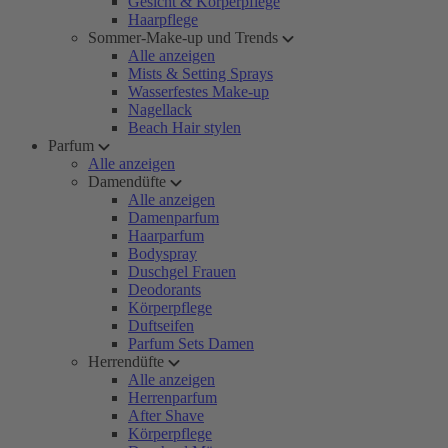
Gesicht & Körperpflege
Haarpflege
Sommer-Make-up und Trends
Alle anzeigen
Mists & Setting Sprays
Wasserfestes Make-up
Nagellack
Beach Hair stylen
Parfum
Alle anzeigen
Damendüfte
Alle anzeigen
Damenparfum
Haarparfum
Bodyspray
Duschgel Frauen
Deodorants
Körperpflege
Duftseifen
Parfum Sets Damen
Herrendüfte
Alle anzeigen
Herrenparfum
After Shave
Körperpflege