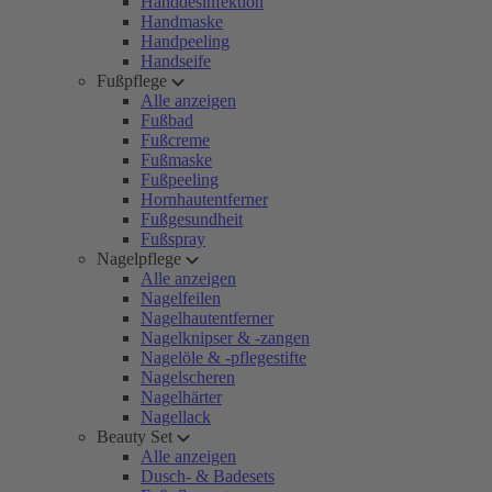
Handdesinfektion
Handmaske
Handpeeling
Handseife
Fußpflege
Alle anzeigen
Fußbad
Fußcreme
Fußmaske
Fußpeeling
Hornhautentferner
Fußgesundheit
Fußspray
Nagelpflege
Alle anzeigen
Nagelfeilen
Nagelhautentferner
Nagelknipser & -zangen
Nagelöle & -pflegestifte
Nagelscheren
Nagelhärter
Nagellack
Beauty Set
Alle anzeigen
Dusch- & Badesets