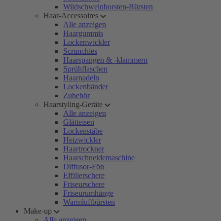
Wildschweinborsten-Bürsten
Haar-Accessoires
Alle anzeigen
Haargummis
Lockenwickler
Scrunchies
Haarspangen & -klammern
Sprühflaschen
Haarnadeln
Lockenbänder
Zubehör
Haarstyling-Geräte
Alle anzeigen
Glätteisen
Lockenstäbe
Heizwickler
Haartrockner
Haarschneidemaschine
Diffusor-Fön
Effilierschere
Friseurschere
Friseurumhänge
Warmluftbürsten
Make-up
Alle anzeigen