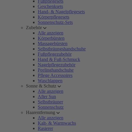
Fußpflegesets
Geschenksets
Hand- & Nagelpflegesets
Körperpflegesets
Sonnenschutz-Sets
Zubehör
Alle anzeigen
Körperbürsten
Massagebürsten
Selbstbräungshandschuhe
Fußpflegezubehör
Hand & Fuß-Schmuck
Nagelpflegezubehör
Peelinghandschuhe
Pflege Accessoires
Waschlappen
Sonne & Schutz
Alle anzeigen
After Sun
Selbstbräuner
Sonnenschutz
Haarentfernung
Alle anzeigen
Kalt- & Warmwachs
Rasierer