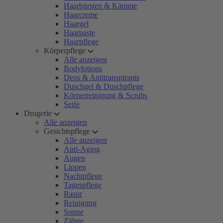
Haarbürsten & Kämme
Haarcreme
Haargel
Haarpaste
Haarpflege
Körperpflege
Alle anzeigen
Bodylotions
Deos & Antitranspirants
Duschgel & Duschpflege
Körperreinigung & Scrubs
Seife
Drogerie
Alle anzeigen
Gesichtspflege
Alle anzeigen
Anti-Aging
Augen
Lippen
Nachtpflege
Tagespflege
Rasur
Reinigung
Sonne
Zähne