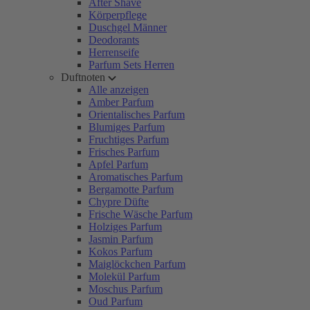
After Shave
Körperpflege
Duschgel Männer
Deodorants
Herrenseife
Parfum Sets Herren
Duftnoten
Alle anzeigen
Amber Parfum
Orientalisches Parfum
Blumiges Parfum
Fruchtiges Parfum
Frisches Parfum
Apfel Parfum
Aromatisches Parfum
Bergamotte Parfum
Chypre Düfte
Frische Wäsche Parfum
Holziges Parfum
Jasmin Parfum
Kokos Parfum
Maiglöckchen Parfum
Molekül Parfum
Moschus Parfum
Oud Parfum