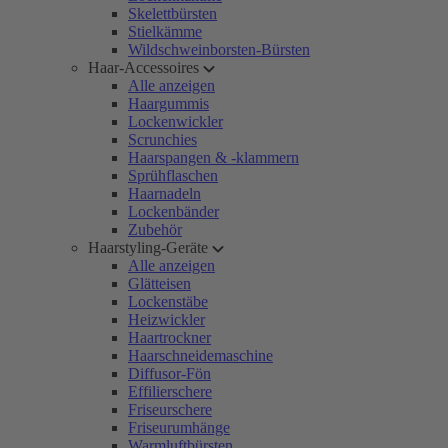
Skelettbürsten
Stielkämme
Wildschweinborsten-Bürsten
Haar-Accessoires
Alle anzeigen
Haargummis
Lockenwickler
Scrunchies
Haarspangen & -klammern
Sprühflaschen
Haarnadeln
Lockenbänder
Zubehör
Haarstyling-Geräte
Alle anzeigen
Glätteisen
Lockenstäbe
Heizwickler
Haartrockner
Haarschneidemaschine
Diffusor-Fön
Effilierschere
Friseurschere
Friseurumhänge
Warmluftbürsten