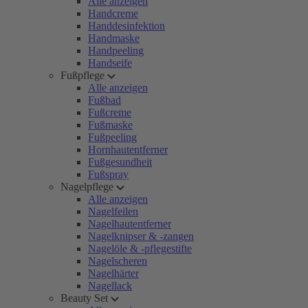
Alle anzeigen
Handcreme
Handdesinfektion
Handmaske
Handpeeling
Handseife
Fußpflege
Alle anzeigen
Fußbad
Fußcreme
Fußmaske
Fußpeeling
Hornhautentferner
Fußgesundheit
Fußspray
Nagelpflege
Alle anzeigen
Nagelfeilen
Nagelhautentferner
Nagelknipser & -zangen
Nagelöle & -pflegestifte
Nagelscheren
Nagelhärter
Nagellack
Beauty Set