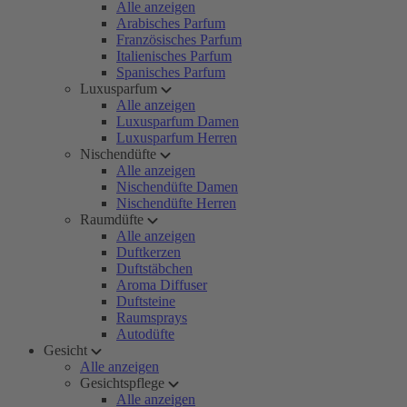
Alle anzeigen
Arabisches Parfum
Französisches Parfum
Italienisches Parfum
Spanisches Parfum
Luxusparfum
Alle anzeigen
Luxusparfum Damen
Luxusparfum Herren
Nischendüfte
Alle anzeigen
Nischendüfte Damen
Nischendüfte Herren
Raumdüfte
Alle anzeigen
Duftkerzen
Duftstäbchen
Aroma Diffuser
Duftsteine
Raumsprays
Autodüfte
Gesicht
Alle anzeigen
Gesichtspflege
Alle anzeigen