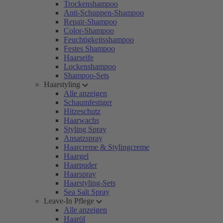
Trockenshampoo
Anti-Schuppen-Shampoo
Repair-Shampoo
Color-Shampoo
Feuchtigkeitsshampoo
Festes Shampoo
Haarseife
Lockenshampoo
Shampoo-Sets
Haarstyling
Alle anzeigen
Schaumfestiger
Hitzeschutz
Haarwachs
Styling Spray
Ansatzspray
Haarcreme & Stylingcreme
Haargel
Haarpuder
Haarspray
Haarstyling-Sets
Sea Salt Spray
Leave-In Pflege
Alle anzeigen
Haaröl