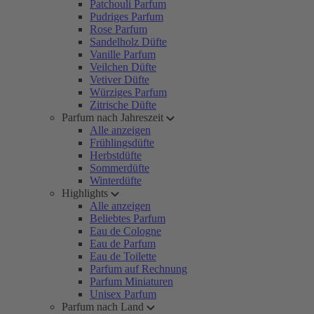
Patchouli Parfum
Pudriges Parfum
Rose Parfum
Sandelholz Düfte
Vanille Parfum
Veilchen Düfte
Vetiver Düfte
Würziges Parfum
Zitrische Düfte
Parfum nach Jahreszeit
Alle anzeigen
Frühlingsdüfte
Herbstdüfte
Sommerdüfte
Winterdüfte
Highlights
Alle anzeigen
Beliebtes Parfum
Eau de Cologne
Eau de Parfum
Eau de Toilette
Parfum auf Rechnung
Parfum Miniaturen
Unisex Parfum
Parfum nach Land