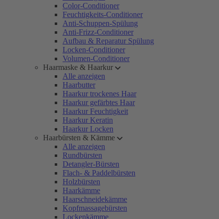
Color-Conditioner
Feuchtigkeits-Conditioner
Anti-Schuppen-Spülung
Anti-Frizz-Conditioner
Aufbau & Reparatur Spülung
Locken-Conditioner
Volumen-Conditioner
Haarmaske & Haarkur
Alle anzeigen
Haarbutter
Haarkur trockenes Haar
Haarkur gefärbtes Haar
Haarkur Feuchtigkeit
Haarkur Keratin
Haarkur Locken
Haarbürsten & Kämme
Alle anzeigen
Rundbürsten
Detangler-Bürsten
Flach- & Paddelbürsten
Holzbürsten
Haarkämme
Haarschneidekämme
Kopfmassagebürsten
Lockenkämme