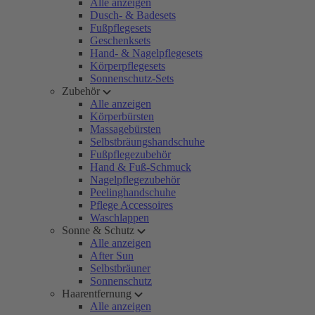
Alle anzeigen
Dusch- & Badesets
Fußpflegesets
Geschenksets
Hand- & Nagelpflegesets
Körperpflegesets
Sonnenschutz-Sets
Zubehör
Alle anzeigen
Körperbürsten
Massagebürsten
Selbstbräungshandschuhe
Fußpflegezubehör
Hand & Fuß-Schmuck
Nagelpflegezubehör
Peelinghandschuhe
Pflege Accessoires
Waschlappen
Sonne & Schutz
Alle anzeigen
After Sun
Selbstbräuner
Sonnenschutz
Haarentfernung
Alle anzeigen