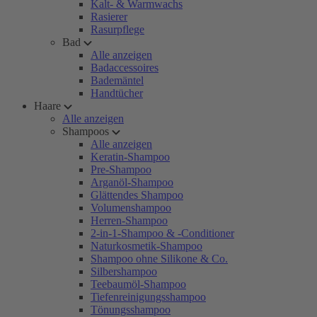
Kalt- & Warmwachs
Rasierer
Rasurpflege
Bad
Alle anzeigen
Badaccessoires
Bademäntel
Handtücher
Haare
Alle anzeigen
Shampoos
Alle anzeigen
Keratin-Shampoo
Pre-Shampoo
Arganöl-Shampoo
Glättendes Shampoo
Volumenshampoo
Herren-Shampoo
2-in-1-Shampoo & -Conditioner
Naturkosmetik-Shampoo
Shampoo ohne Silikone & Co.
Silbershampoo
Teebaumöl-Shampoo
Tiefenreinigungsshampoo
Tönungsshampoo