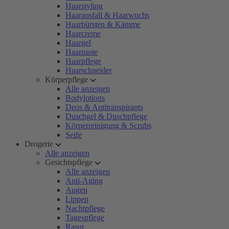
Haarstyling
Haarausfall & Haarwuchs
Haarbürsten & Kämme
Haarcreme
Haargel
Haarpaste
Haarpflege
Haarschneider
Körperpflege
Alle anzeigen
Bodylotions
Deos & Antitranspirants
Duschgel & Duschpflege
Körperreinigung & Scrubs
Seife
Drogerie
Alle anzeigen
Gesichtspflege
Alle anzeigen
Anti-Aging
Augen
Lippen
Nachtpflege
Tagespflege
Rasur