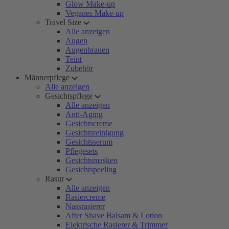
Glow Make-up
Veganes Make-up
Travel Size
Alle anzeigen
Augen
Augenbrauen
Teint
Zubehör
Männerpflege
Alle anzeigen
Gesichtspflege
Alle anzeigen
Anti-Aging
Gesichtscreme
Gesichtsreinigung
Gesichtsserum
Pflegesets
Gesichtsmasken
Gesichtspeeling
Rasur
Alle anzeigen
Rasiercreme
Nassrasierer
After Shave Balsam & Lotion
Elektrische Rasierer & Trimmer