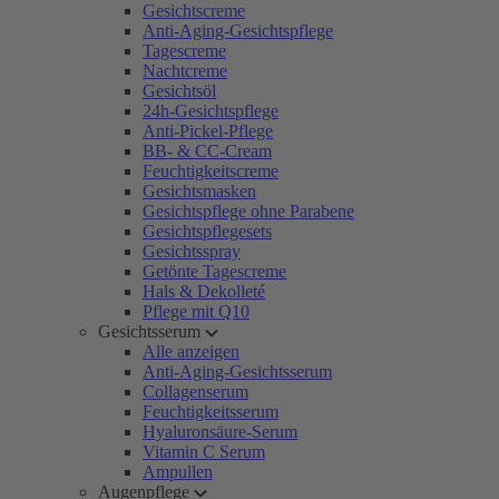
Gesichtscreme
Anti-Aging-Gesichtspflege
Tagescreme
Nachtcreme
Gesichtsöl
24h-Gesichtspflege
Anti-Pickel-Pflege
BB- & CC-Cream
Feuchtigkeitscreme
Gesichtsmasken
Gesichtspflege ohne Parabene
Gesichtspflegesets
Gesichtsspray
Getönte Tagescreme
Hals & Dekolleté
Pflege mit Q10
Gesichtsserum
Alle anzeigen
Anti-Aging-Gesichtsserum
Collagenserum
Feuchtigkeitsserum
Hyaluronsäure-Serum
Vitamin C Serum
Ampullen
Augenpflege