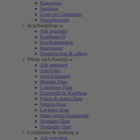
Haarserum
Sprühkur
Leave-in Conditioner
Haarpflegesets
Kopfhautpflege
Alle anzeigen
Kopfhaut-Öl
Kopfhautpeeling
Haarwasser
Sonnenschutz & -pflege
Pflege nach Haartyp
Alle anzeigen
Anti-Frizz
Anti-Schuppen
Blondes Haar
Coloriertes Haar
Empfindliche Kopfhaut
Feines & glattes Haar
Fettiges Haar
Lockiges Haar
Mittel gegen Haarausfall
Normales Haar
Trockenes Haar
Conditioner & Spülung
Alle anzeigen