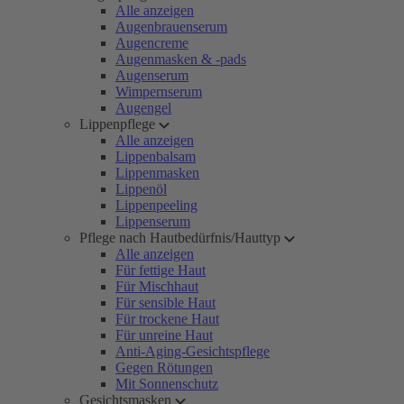
Alle anzeigen
Augenbrauenserum
Augencreme
Augenmasken & -pads
Augenserum
Wimpernserum
Augengel
Lippenpflege
Alle anzeigen
Lippenbalsam
Lippenmasken
Lippenöl
Lippenpeeling
Lippenserum
Pflege nach Hautbedürfnis/Hauttyp
Alle anzeigen
Für fettige Haut
Für Mischhaut
Für sensible Haut
Für trockene Haut
Für unreine Haut
Anti-Aging-Gesichtspflege
Gegen Rötungen
Mit Sonnenschutz
Gesichtsmasken