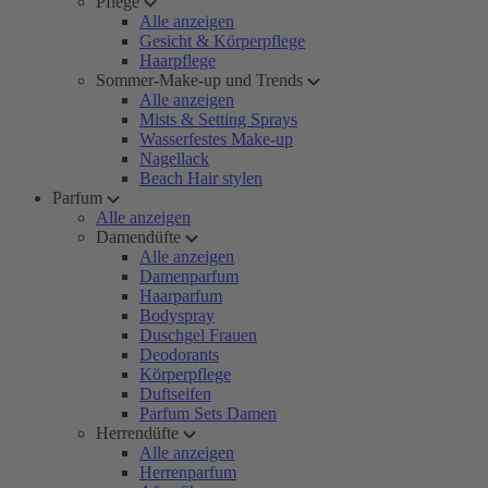
Pflege
Alle anzeigen
Gesicht & Körperpflege
Haarpflege
Sommer-Make-up und Trends
Alle anzeigen
Mists & Setting Sprays
Wasserfestes Make-up
Nagellack
Beach Hair stylen
Parfum
Alle anzeigen
Damendüfte
Alle anzeigen
Damenparfum
Haarparfum
Bodyspray
Duschgel Frauen
Deodorants
Körperpflege
Duftseifen
Parfum Sets Damen
Herrendüfte
Alle anzeigen
Herrenparfum