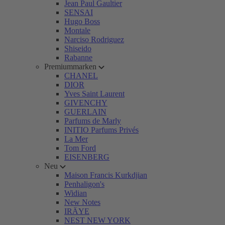
Jean Paul Gaultier
SENSAI
Hugo Boss
Montale
Narciso Rodriguez
Shiseido
Rabanne
Premiummarken
CHANEL
DIOR
Yves Saint Laurent
GIVENCHY
GUERLAIN
Parfums de Marly
INITIO Parfums Privés
La Mer
Tom Ford
EISENBERG
Neu
Maison Francis Kurkdjian
Penhaligon's
Widian
New Notes
IRÄYE
NEST NEW YORK