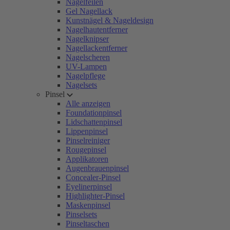
Nagelfeilen
Gel Nagellack
Kunstnägel & Nageldesign
Nagelhautentferner
Nagelknipser
Nagellackentferner
Nagelscheren
UV-Lampen
Nagelpflege
Nagelsets
Pinsel
Alle anzeigen
Foundationpinsel
Lidschattenpinsel
Lippenpinsel
Pinselreiniger
Rougepinsel
Applikatoren
Augenbrauenpinsel
Concealer-Pinsel
Eyelinerpinsel
Highlighter-Pinsel
Maskenpinsel
Pinselsets
Pinseltaschen