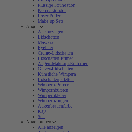
Flüssige Foundation
Kompaktpuder
Loser Puder
Make-up Sets
Augen
Alle anzeigen
Lidschatten
Mascara
Eyeliner
Creme-Lidschatten
Lidschatten-Primer
Augen-Make-up-Entferner
Glitzer-Lidschatten
Künstliche Wimpern
Lidschattenpaletten
Wimpern-Primer
Wimpernbürsten
Wimpernkleber
Wimpernzangen
Augenbrauenfarbe
Kajal
Sets
Augenbrauen
Alle anzeigen