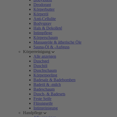
Deodorant
Körperbutter
Körperöl
Anti-Cellulite
Bodyspray
Hals & Dekolleté
Intimpflege
Körperschaum
Massageöle & ätherische Öle
Sauna-Öl & -Aufguss
Körperreinigung
Alle anzeigen
Duschgel
Duschöl
Duschschaum
Körperpeeling
Badesalz & Badebomben
Badeöl & -milch
Badeschaum
Dusch- & Badesets
Feste Seife
Flüssigseife
Intimreinigung
Handpflege