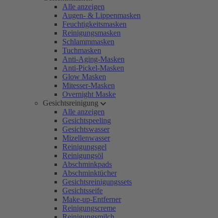
Alle anzeigen
Augen- & Lippenmasken
Feuchtigkeitsmasken
Reinigungsmasken
Schlammmasken
Tuchmasken
Anti-Aging-Masken
Anti-Pickel-Masken
Glow Masken
Mitesser-Masken
Overnight Maske
Gesichtsreinigung
Alle anzeigen
Gesichtspeeling
Gesichtswasser
Mizellenwasser
Reinigungsgel
Reinigungsöl
Abschminkpads
Abschminktücher
Gesichtsreinigungssets
Gesichtsseife
Make-up-Entferner
Reinigungscreme
Reinigungsmilch