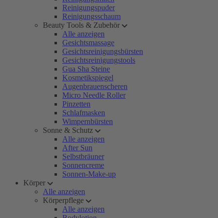
Reinigungspuder
Reinigungsschaum
Beauty Tools & Zubehör
Alle anzeigen
Gesichtsmassage
Gesichtsreinigungsbürsten
Gesichtsreinigungstools
Gua Sha Steine
Kosmetikspiegel
Augenbrauenscheren
Micro Needle Roller
Pinzetten
Schlafmasken
Wimpernbürsten
Sonne & Schutz
Alle anzeigen
After Sun
Selbstbräuner
Sonnencreme
Sonnen-Make-up
Körper
Alle anzeigen
Körperpflege
Alle anzeigen
Bodylotion