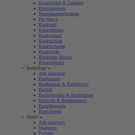
Rasierhobel & Zubehör
Herrenrasierer
Nasenhaarentfernung
Pre-Shave
Rasiergel
Rasiermesser
Rasierpinsel
Rasierschale
Rasierschaum
Rasierseife
Rasiersets Herren
Rasierständer
Bartpflege
Alle anzeigen
Bartbalsam
Bartkämme & Bartbürsten
Bartöle
Bartschneider & Barttrimmer
Bartseife & Bartshampoo
Bartpflegesets
Bartscheren
Haare
Alle anzeigen
Shampoo
Pomade