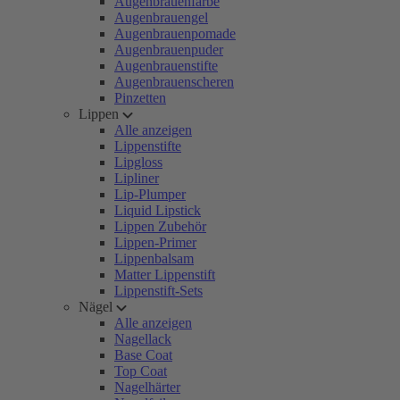
Augenbrauenfarbe
Augenbrauengel
Augenbrauenpomade
Augenbrauenpuder
Augenbrauenstifte
Augenbrauenscheren
Pinzetten
Lippen
Alle anzeigen
Lippenstifte
Lipgloss
Lipliner
Lip-Plumper
Liquid Lipstick
Lippen Zubehör
Lippen-Primer
Lippenbalsam
Matter Lippenstift
Lippenstift-Sets
Nägel
Alle anzeigen
Nagellack
Base Coat
Top Coat
Nagelhärter