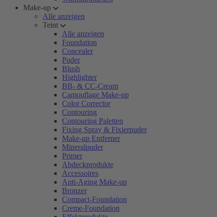
Make-up
Alle anzeigen
Teint
Alle anzeigen
Foundation
Concealer
Puder
Blush
Highlighter
BB- & CC-Cream
Camouflage Make-up
Color Corrector
Contouring
Contouring Paletten
Fixing Spray & Fixierpuder
Make-up Entferner
Mineralpuder
Primer
Abdeckprodukte
Accessoires
Anti-Aging Make-up
Bronzer
Compact-Foundation
Creme-Foundation
Effektprodukte