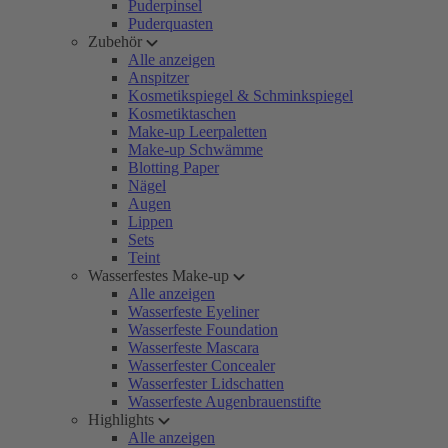
Puderpinsel
Puderquasten
Zubehör
Alle anzeigen
Anspitzer
Kosmetikspiegel & Schminkspiegel
Kosmetiktaschen
Make-up Leerpaletten
Make-up Schwämme
Blotting Paper
Nägel
Augen
Lippen
Sets
Teint
Wasserfestes Make-up
Alle anzeigen
Wasserfeste Eyeliner
Wasserfeste Foundation
Wasserfeste Mascara
Wasserfester Concealer
Wasserfester Lidschatten
Wasserfeste Augenbrauenstifte
Highlights
Alle anzeigen