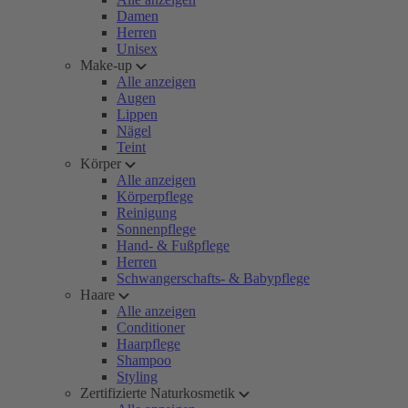
Damen
Herren
Unisex
Make-up
Alle anzeigen
Augen
Lippen
Nägel
Teint
Körper
Alle anzeigen
Körperpflege
Reinigung
Sonnenpflege
Hand- & Fußpflege
Herren
Schwangerschafts- & Babypflege
Haare
Alle anzeigen
Conditioner
Haarpflege
Shampoo
Styling
Zertifizierte Naturkosmetik